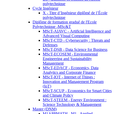
polytechnique
Cycle Ingénieur
X - Titre d’Ingénieur diplômé de l’École
polytechnique
Diplôme de formation gradué de l'Ecole
Polytechnique -MSc&T
MScT-AIAVC - Artificial Intelligence and
Advanced Visual Computing
MScT-CTD - Cybersecurity : Threats and
Defenses
MScT-DSB - Data Science for Business
MScT-ECOSEM - Environmental
Engineering and Sustainability
Management
MScT-EDACF - Economics, Data
Analytics and Corporate Finance
MScT-IOT - Internet of Things :
Innovation and Management Program
(IoT)
MScT-SCUP - Economics for Smart Cities
and Climate Policy
MScT-STEEM - Energy Environment :
Science Technology & Management
Master (DNM)
M1APPMATH - M1 - Applied