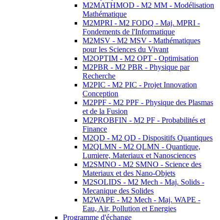
M2MATHMOD - M2 MM - Modélisation
Mathématique
M2MPRI - M2 FODQ - Maj. MPRI -
Fondements de l'Informatique
M2MSV - M2 MSV - Mathématiques
pour les Sciences du Vivant
M2OPTIM - M2 OPT - Optimisation
M2PBR - M2 PBR - Physique par
Recherche
M2PIC - M2 PIC - Projet Innovation
Conception
M2PPF - M2 PPF - Physique des Plasmas
et de la Fusion
M2PROBFIN - M2 PF - Probabilités et
Finance
M2QD - M2 QD - Dispositifs Quantiques
M2QLMN - M2 QLMN - Quantique,
Lumiere, Materiaux et Nanosciences
M2SMNO - M2 SMNO - Science des
Materiaux et des Nano-Objets
M2SOLIDS - M2 Mech - Maj. Solids -
Mecanique des Solides
M2WAPE - M2 Mech - Maj. WAPE -
Eau, Air, Pollution et Energies
Programme d'échange