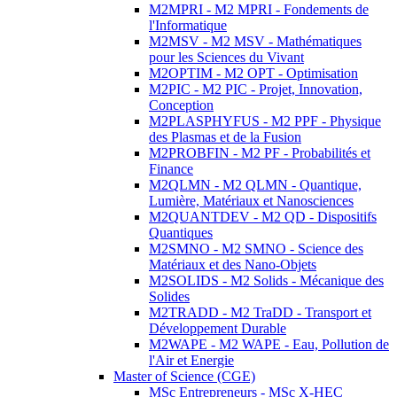
M2MPRI - M2 MPRI - Fondements de
l'Informatique
M2MSV - M2 MSV - Mathématiques
pour les Sciences du Vivant
M2OPTIM - M2 OPT - Optimisation
M2PIC - M2 PIC - Projet, Innovation,
Conception
M2PLASPHYFUS - M2 PPF - Physique
des Plasmas et de la Fusion
M2PROBFIN - M2 PF - Probabilités et
Finance
M2QLMN - M2 QLMN - Quantique,
Lumière, Matériaux et Nanosciences
M2QUANTDEV - M2 QD - Dispositifs
Quantiques
M2SMNO - M2 SMNO - Science des
Matériaux et des Nano-Objets
M2SOLIDS - M2 Solids - Mécanique des
Solides
M2TRADD - M2 TraDD - Transport et
Développement Durable
M2WAPE - M2 WAPE - Eau, Pollution de
l'Air et Energie
Master of Science (CGE)
MSc Entrepreneurs - MSc X-HEC