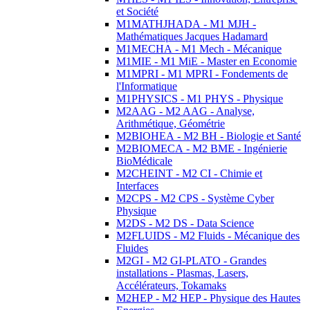
et Société
M1MATHJHADA - M1 MJH -
Mathématiques Jacques Hadamard
M1MECHA - M1 Mech - Mécanique
M1MIE - M1 MiE - Master en Economie
M1MPRI - M1 MPRI - Fondements de
l'Informatique
M1PHYSICS - M1 PHYS - Physique
M2AAG - M2 AAG - Analyse,
Arithmétique, Géométrie
M2BIOHEA - M2 BH - Biologie et Santé
M2BIOMECA - M2 BME - Ingénierie
BioMédicale
M2CHEINT - M2 CI - Chimie et
Interfaces
M2CPS - M2 CPS - Système Cyber
Physique
M2DS - M2 DS - Data Science
M2FLUIDS - M2 Fluids - Mécanique des
Fluides
M2GI - M2 GI-PLATO - Grandes
installations - Plasmas, Lasers,
Accélérateurs, Tokamaks
M2HEP - M2 HEP - Physique des Hautes