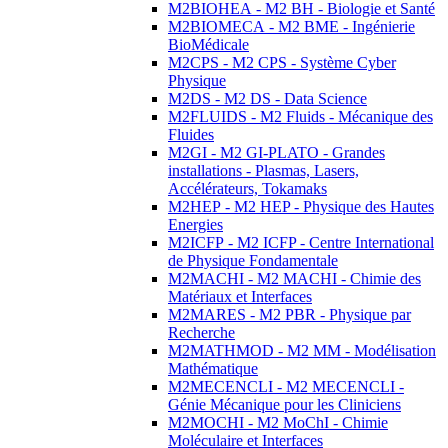
M2BIOHEA - M2 BH - Biologie et Santé
M2BIOMECA - M2 BME - Ingénierie
BioMédicale
M2CPS - M2 CPS - Système Cyber
Physique
M2DS - M2 DS - Data Science
M2FLUIDS - M2 Fluids - Mécanique des
Fluides
M2GI - M2 GI-PLATO - Grandes
installations - Plasmas, Lasers,
Accélérateurs, Tokamaks
M2HEP - M2 HEP - Physique des Hautes
Energies
M2ICFP - M2 ICFP - Centre International
de Physique Fondamentale
M2MACHI - M2 MACHI - Chimie des
Matériaux et Interfaces
M2MARES - M2 PBR - Physique par
Recherche
M2MATHMOD - M2 MM - Modélisation
Mathématique
M2MECENCLI - M2 MECENCLI -
Génie Mécanique pour les Cliniciens
M2MOCHI - M2 MoChI - Chimie
Moléculaire et Interfaces