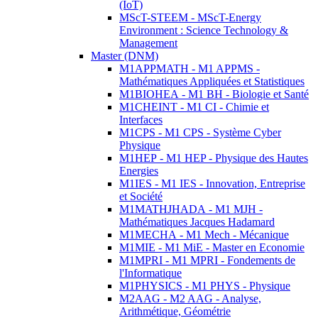
(IoT)
MScT-STEEM - MScT-Energy
Environment : Science Technology &
Management
Master (DNM)
M1APPMATH - M1 APPMS -
Mathématiques Appliquées et Statistiques
M1BIOHEA - M1 BH - Biologie et Santé
M1CHEINT - M1 CI - Chimie et
Interfaces
M1CPS - M1 CPS - Système Cyber
Physique
M1HEP - M1 HEP - Physique des Hautes
Energies
M1IES - M1 IES - Innovation, Entreprise
et Société
M1MATHJHADA - M1 MJH -
Mathématiques Jacques Hadamard
M1MECHA - M1 Mech - Mécanique
M1MIE - M1 MiE - Master en Economie
M1MPRI - M1 MPRI - Fondements de
l'Informatique
M1PHYSICS - M1 PHYS - Physique
M2AAG - M2 AAG - Analyse,
Arithmétique, Géométrie