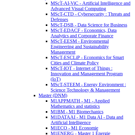
MScT-AI-ViC - Artificial Intelligence and
Advanced Visual Computing
MScT-CTD - Cybersecurity : Threats and
Defenses
MScT-DSB - Data Science for Business
MScT-EDACF - Economics, Data
Analytics and Corporate Finance
MScT-EESM - Environmental
Engineering and Sustainability
Management
MScT-ESCLiP - Economics for Smart
Cities and Climate Policy
MScT-IOT - Internet of Things :
Innovation and Management Program
(IoT)
MScT-STEEM - Energy Environment :
Science Technology & Management
Master (DNM)
M1APPMATH - M1 - Applied
Mathematics and statistics
M1BM - M1 Biomechanics
M1DATAAI - M1 Data AI - Data and
Artificial Intelligence
M1ECO - M1 Economie
M1ENERG - Master 1 Énergie