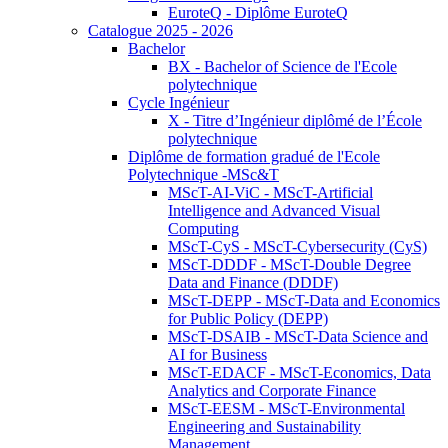
EuroteQ - Diplôme EuroteQ
Catalogue 2025 - 2026
Bachelor
BX - Bachelor of Science de l'Ecole
polytechnique
Cycle Ingénieur
X - Titre d’Ingénieur diplômé de l’École
polytechnique
Diplôme de formation gradué de l'Ecole
Polytechnique -MSc&T
MScT-AI-ViC - MScT-Artificial
Intelligence and Advanced Visual
Computing
MScT-CyS - MScT-Cybersecurity (CyS)
MScT-DDDF - MScT-Double Degree
Data and Finance (DDDF)
MScT-DEPP - MScT-Data and Economics
for Public Policy (DEPP)
MScT-DSAIB - MScT-Data Science and
AI for Business
MScT-EDACF - MScT-Economics, Data
Analytics and Corporate Finance
MScT-EESM - MScT-Environmental
Engineering and Sustainability
Management