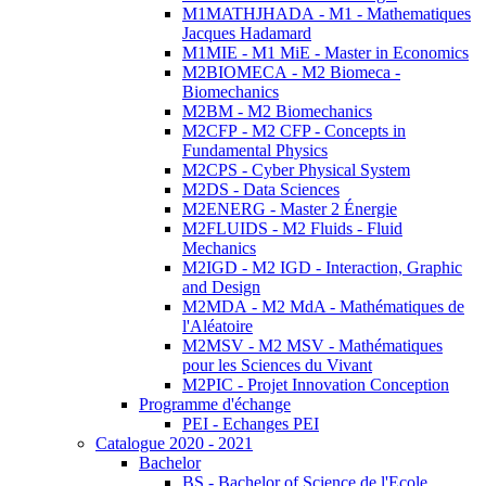
M1MATHJHADA - M1 - Mathematiques
Jacques Hadamard
M1MIE - M1 MiE - Master in Economics
M2BIOMECA - M2 Biomeca -
Biomechanics
M2BM - M2 Biomechanics
M2CFP - M2 CFP - Concepts in
Fundamental Physics
M2CPS - Cyber Physical System
M2DS - Data Sciences
M2ENERG - Master 2 Énergie
M2FLUIDS - M2 Fluids - Fluid
Mechanics
M2IGD - M2 IGD - Interaction, Graphic
and Design
M2MDA - M2 MdA - Mathématiques de
l'Aléatoire
M2MSV - M2 MSV - Mathématiques
pour les Sciences du Vivant
M2PIC - Projet Innovation Conception
Programme d'échange
PEI - Echanges PEI
Catalogue 2020 - 2021
Bachelor
BS - Bachelor of Science de l'Ecole