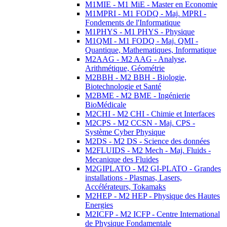
M1MIE - M1 MiE - Master en Economie
M1MPRI - M1 FODQ - Maj. MPRI -
Fondements de l'Informatique
M1PHYS - M1 PHYS - Physique
M1QMI - M1 FODQ - Maj. QMI -
Quantique, Mathematiques, Informatique
M2AAG - M2 AAG - Analyse,
Arithmétique, Géométrie
M2BBH - M2 BBH - Biologie,
Biotechnologie et Santé
M2BME - M2 BME - Ingénierie
BioMédicale
M2CHI - M2 CHI - Chimie et Interfaces
M2CPS - M2 CCSN - Maj. CPS -
Système Cyber Physique
M2DS - M2 DS - Science des données
M2FLUIDS - M2 Mech - Maj. Fluids -
Mecanique des Fluides
M2GIPLATO - M2 GI-PLATO - Grandes
installations - Plasmas, Lasers,
Accélérateurs, Tokamaks
M2HEP - M2 HEP - Physique des Hautes
Energies
M2ICFP - M2 ICFP - Centre International
de Physique Fondamentale