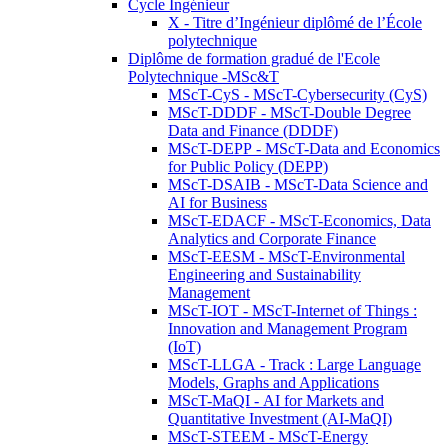
Cycle Ingénieur
X - Titre d’Ingénieur diplômé de l’École
polytechnique
Diplôme de formation gradué de l'Ecole
Polytechnique -MSc&T
MScT-CyS - MScT-Cybersecurity (CyS)
MScT-DDDF - MScT-Double Degree
Data and Finance (DDDF)
MScT-DEPP - MScT-Data and Economics
for Public Policy (DEPP)
MScT-DSAIB - MScT-Data Science and
AI for Business
MScT-EDACF - MScT-Economics, Data
Analytics and Corporate Finance
MScT-EESM - MScT-Environmental
Engineering and Sustainability
Management
MScT-IOT - MScT-Internet of Things :
Innovation and Management Program
(IoT)
MScT-LLGA - Track : Large Language
Models, Graphs and Applications
MScT-MaQI - AI for Markets and
Quantitative Investment (AI-MaQI)
MScT-STEEM - MScT-Energy