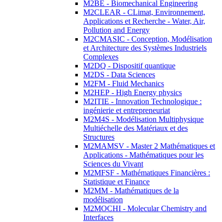
M2BE - Biomechanical Engineering
M2CLEAR - CLimat, Environnement,
Applications et Recherche - Water, Air,
Pollution and Energy
M2CMASIC - Conception, Modélisation
et Architecture des Systèmes Industriels
Complexes
M2DQ - Dispositif quantique
M2DS - Data Sciences
M2FM - Fluid Mechanics
M2HEP - High Energy physics
M2ITIE - Innovation Technologique :
ingénierie et entrepreneuriat
M2M4S - Modélisation Multiphysique
Multiéchelle des Matériaux et des
Structures
M2MAMSV - Master 2 Mathématiques et
Applications - Mathématiques pour les
Sciences du Vivant
M2MFSF - Mathématiques Financières :
Statistique et Finance
M2MM - Mathématiques de la
modélisation
M2MOCHI - Molecular Chemistry and
Interfaces