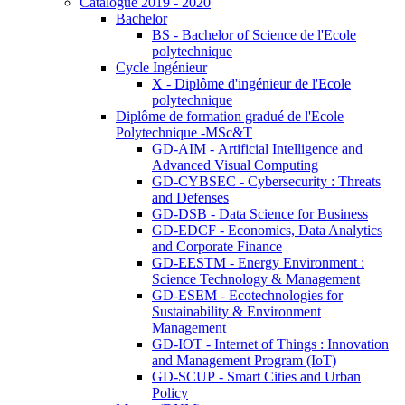
Catalogue 2019 - 2020
Bachelor
BS - Bachelor of Science de l'Ecole
polytechnique
Cycle Ingénieur
X - Diplôme d'ingénieur de l'Ecole
polytechnique
Diplôme de formation gradué de l'Ecole
Polytechnique -MSc&T
GD-AIM - Artificial Intelligence and
Advanced Visual Computing
GD-CYBSEC - Cybersecurity : Threats
and Defenses
GD-DSB - Data Science for Business
GD-EDCF - Economics, Data Analytics
and Corporate Finance
GD-EESTM - Energy Environment :
Science Technology & Management
GD-ESEM - Ecotechnologies for
Sustainability & Environment
Management
GD-IOT - Internet of Things : Innovation
and Management Program (IoT)
GD-SCUP - Smart Cities and Urban
Policy