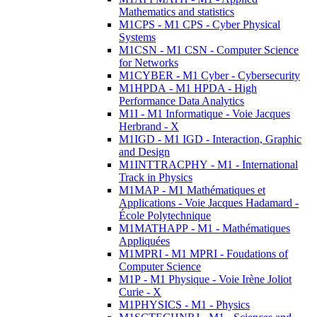
Mathematics and statistics
M1CPS - M1 CPS - Cyber Physical
Systems
M1CSN - M1 CSN - Computer Science
for Networks
M1CYBER - M1 Cyber - Cybersecurity
M1HPDA - M1 HPDA - High
Performance Data Analytics
M1I - M1 Informatique - Voie Jacques
Herbrand - X
M1IGD - M1 IGD - Interaction, Graphic
and Design
M1INTTRACPHY - M1 - International
Track in Physics
M1MAP - M1 Mathématiques et
Applications - Voie Jacques Hadamard -
École Polytechnique
M1MATHAPP - M1 - Mathématiques
Appliquées
M1MPRI - M1 MPRI - Foudations of
Computer Science
M1P - M1 Physique - Voie Irène Joliot
Curie - X
M1PHYSICS - M1 - Physics