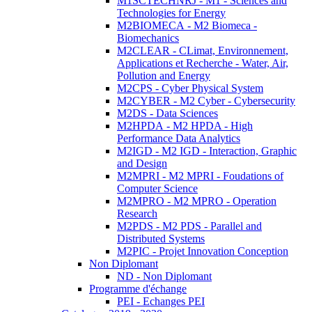
M1SCTECHNRJ - M1 - Sciences and
Technologies for Energy
M2BIOMECA - M2 Biomeca -
Biomechanics
M2CLEAR - CLimat, Environnement,
Applications et Recherche - Water, Air,
Pollution and Energy
M2CPS - Cyber Physical System
M2CYBER - M2 Cyber - Cybersecurity
M2DS - Data Sciences
M2HPDA - M2 HPDA - High
Performance Data Analytics
M2IGD - M2 IGD - Interaction, Graphic
and Design
M2MPRI - M2 MPRI - Foudations of
Computer Science
M2MPRO - M2 MPRO - Operation
Research
M2PDS - M2 PDS - Parallel and
Distributed Systems
M2PIC - Projet Innovation Conception
Non Diplomant
ND - Non Diplomant
Programme d'échange
PEI - Echanges PEI