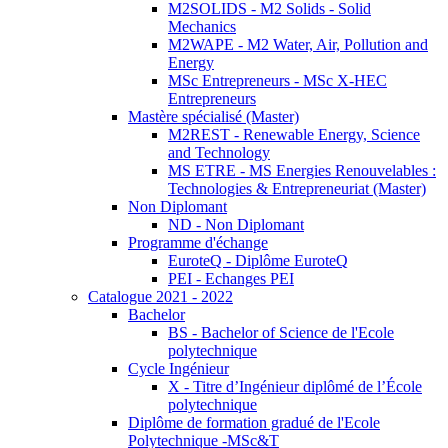
M2SOLIDS - M2 Solids - Solid
Mechanics
M2WAPE - M2 Water, Air, Pollution and
Energy
MSc Entrepreneurs - MSc X-HEC
Entrepreneurs
Mastère spécialisé (Master)
M2REST - Renewable Energy, Science
and Technology
MS ETRE - MS Energies Renouvelables :
Technologies & Entrepreneuriat (Master)
Non Diplomant
ND - Non Diplomant
Programme d'échange
EuroteQ - Diplôme EuroteQ
PEI - Echanges PEI
Catalogue 2021 - 2022
Bachelor
BS - Bachelor of Science de l'Ecole
polytechnique
Cycle Ingénieur
X - Titre d’Ingénieur diplômé de l’École
polytechnique
Diplôme de formation gradué de l'Ecole
Polytechnique -MSc&T