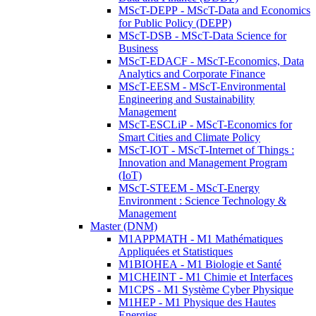
MScT-DEPP - MScT-Data and Economics
for Public Policy (DEPP)
MScT-DSB - MScT-Data Science for
Business
MScT-EDACF - MScT-Economics, Data
Analytics and Corporate Finance
MScT-EESM - MScT-Environmental
Engineering and Sustainability
Management
MScT-ESCLiP - MScT-Economics for
Smart Cities and Climate Policy
MScT-IOT - MScT-Internet of Things :
Innovation and Management Program
(IoT)
MScT-STEEM - MScT-Energy
Environment : Science Technology &
Management
Master (DNM)
M1APPMATH - M1 Mathématiques
Appliquées et Statistiques
M1BIOHEA - M1 Biologie et Santé
M1CHEINT - M1 Chimie et Interfaces
M1CPS - M1 Système Cyber Physique
M1HEP - M1 Physique des Hautes
Energies