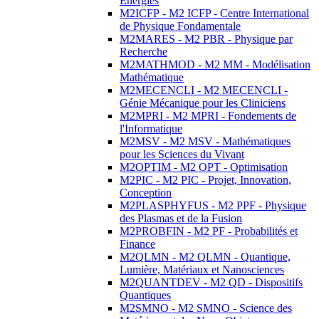
Energies
M2ICFP - M2 ICFP - Centre International
de Physique Fondamentale
M2MARES - M2 PBR - Physique par
Recherche
M2MATHMOD - M2 MM - Modélisation
Mathématique
M2MECENCLI - M2 MECENCLI -
Génie Mécanique pour les Cliniciens
M2MPRI - M2 MPRI - Fondements de
l'Informatique
M2MSV - M2 MSV - Mathématiques
pour les Sciences du Vivant
M2OPTIM - M2 OPT - Optimisation
M2PIC - M2 PIC - Projet, Innovation,
Conception
M2PLASPHYFUS - M2 PPF - Physique
des Plasmas et de la Fusion
M2PROBFIN - M2 PF - Probabilités et
Finance
M2QLMN - M2 QLMN - Quantique,
Lumière, Matériaux et Nanosciences
M2QUANTDEV - M2 QD - Dispositifs
Quantiques
M2SMNO - M2 SMNO - Science des