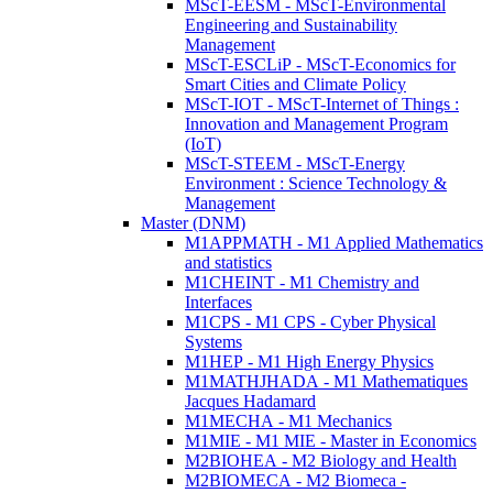
MScT-EESM - MScT-Environmental
Engineering and Sustainability
Management
MScT-ESCLiP - MScT-Economics for
Smart Cities and Climate Policy
MScT-IOT - MScT-Internet of Things :
Innovation and Management Program
(IoT)
MScT-STEEM - MScT-Energy
Environment : Science Technology &
Management
Master (DNM)
M1APPMATH - M1 Applied Mathematics
and statistics
M1CHEINT - M1 Chemistry and
Interfaces
M1CPS - M1 CPS - Cyber Physical
Systems
M1HEP - M1 High Energy Physics
M1MATHJHADA - M1 Mathematiques
Jacques Hadamard
M1MECHA - M1 Mechanics
M1MIE - M1 MIE - Master in Economics
M2BIOHEA - M2 Biology and Health
M2BIOMECA - M2 Biomeca -