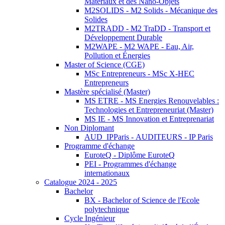
Matériaux et des Nano-Objets
M2SOLIDS - M2 Solids - Mécanique des
Solides
M2TRADD - M2 TraDD - Transport et
Développement Durable
M2WAPE - M2 WAPE - Eau, Air,
Pollution et Énergies
Master of Science (CGE)
MSc Entrepreneurs - MSc X-HEC
Entrepreneurs
Mastère spécialisé (Master)
MS ETRE - MS Energies Renouvelables :
Technologies et Entrepreneuriat (Master)
MS IE - MS Innovation et Entreprenariat
Non Diplomant
AUD_IPParis - AUDITEURS - IP Paris
Programme d'échange
EuroteQ - Diplôme EuroteQ
PEI - Programmes d'échange
internationaux
Catalogue 2024 - 2025
Bachelor
BX - Bachelor of Science de l'Ecole
polytechnique
Cycle Ingénieur