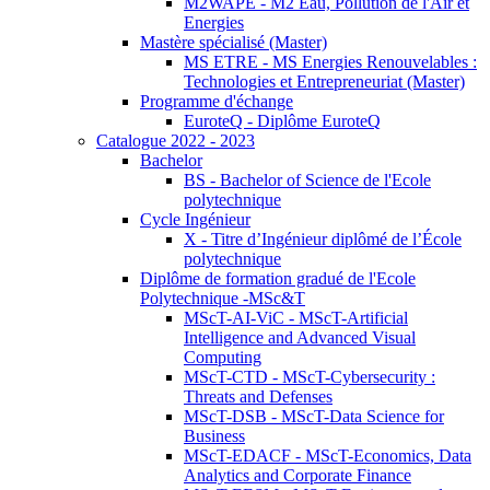
M2WAPE - M2 Eau, Pollution de l'Air et
Energies
Mastère spécialisé (Master)
MS ETRE - MS Energies Renouvelables :
Technologies et Entrepreneuriat (Master)
Programme d'échange
EuroteQ - Diplôme EuroteQ
Catalogue 2022 - 2023
Bachelor
BS - Bachelor of Science de l'Ecole
polytechnique
Cycle Ingénieur
X - Titre d’Ingénieur diplômé de l’École
polytechnique
Diplôme de formation gradué de l'Ecole
Polytechnique -MSc&T
MScT-AI-ViC - MScT-Artificial
Intelligence and Advanced Visual
Computing
MScT-CTD - MScT-Cybersecurity :
Threats and Defenses
MScT-DSB - MScT-Data Science for
Business
MScT-EDACF - MScT-Economics, Data
Analytics and Corporate Finance