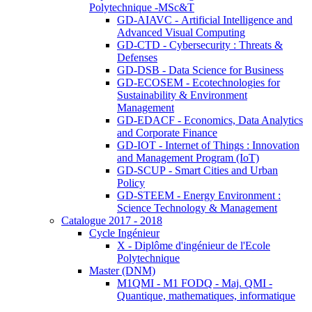
Polytechnique -MSc&T
GD-AIAVC - Artificial Intelligence and
Advanced Visual Computing
GD-CTD - Cybersecurity : Threats &
Defenses
GD-DSB - Data Science for Business
GD-ECOSEM - Ecotechnologies for
Sustainability & Environment
Management
GD-EDACF - Economics, Data Analytics
and Corporate Finance
GD-IOT - Internet of Things : Innovation
and Management Program (IoT)
GD-SCUP - Smart Cities and Urban
Policy
GD-STEEM - Energy Environment :
Science Technology & Management
Catalogue 2017 - 2018
Cycle Ingénieur
X - Diplôme d'ingénieur de l'Ecole
Polytechnique
Master (DNM)
M1QMI - M1 FODQ - Maj. QMI -
Quantique, mathematiques, informatique