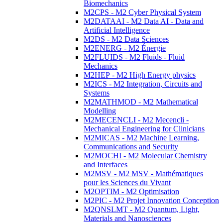
Biomechanics
M2CPS - M2 Cyber Physical System
M2DATAAI - M2 Data AI - Data and
Artificial Intelligence
M2DS - M2 Data Sciences
M2ENERG - M2 Énergie
M2FLUIDS - M2 Fluids - Fluid
Mechanics
M2HEP - M2 High Energy physics
M2ICS - M2 Integration, Circuits and
Systems
M2MATHMOD - M2 Mathematical
Modelling
M2MECENCLI - M2 Mecencli -
Mechanical Engineering for Clinicians
M2MICAS - M2 Machine Learning,
Communications and Security
M2MOCHI - M2 Molecular Chemistry
and Interfaces
M2MSV - M2 MSV - Mathématiques
pour les Sciences du Vivant
M2OPTIM - M2 Optimisation
M2PIC - M2 Projet Innovation Conception
M2QNSLMT - M2 Quantum, Light,
Materials and Nanosciences