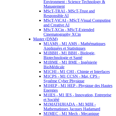
Environment : Science Technology &
Management
MScT-TRAI - MScT-Trust and
Responsible AI
MScT-ViCAI - MScT-Visual Computing
and Creative AI
MScT-XCin - MScT-Extended
Cinematography XCin
Master (DNM)
M1AMS - M1 AMS - Mathématiques
Appliquées et Statistiques
M1BBH - M1 BBH - Biologie,
Biotechnologie et Santé
M1BME - M1 BME - Ingénierie
BioMédicale
M1CHI - M1 CHI - Chimie et Interfaces
M1CPS - M1 CCSN - Maj. CPS -
Système Cyber Physique
M1HEP - M1 HEP - Physique des Hautes
Energies
M1IES - M1 IES - Innovation, Entreprise
et Société
M1MATHJHADA - M1 MJH -
Mathematiques Jacques Hadamard
M1MEC - M1 Mech - Mecanique