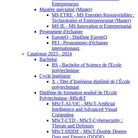
Entrepreneurs
Mastère spécialisé (Master)
MS ETRE - MS Energies Renouvelables :
Technologies et Entrepreneuriat (Master)
MS IE - MS Innovation et Entreprenariat
Programme d'échange
EuroteQ - Diplôme EuroteQ
PEI - Programmes d'échange
internationaux
Catalogue 2023 - 2024
Bachelor
BS - Bachelor of Science de l'Ecole
polytechnique
Cycle Ingénieur
X - Titre d’Ingénieur diplômé de l’École
polytechnique
Diplôme de formation gradué de l'Ecole
Polytechnique -MSc&T
MScT-AI-ViC - MScT-Artificial
Intelligence and Advanced Visual
Computing
MScT-CTD - MScT-Cybersecurity :
Threats and Defenses
MScT-DDDF - MScT-Double Degree
Data and Finance (DDDF)