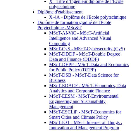
X - Titre d’Ingénieur diplômé de l’École
polytechnique
Diplôme d'établissement
X-4A - Diplôme de l'Ecole polytechnique
Diplôme de formation gradué de l'Ecole
Polytechnique -MSc&T
MScT-AI-ViC - MScT-Artificial
Intelligence and Advanced Visual
Computing
MScT-CyS - MScT-Cybersecurity (CyS)
MScT-DDDF - MScT-Double Degree
Data and Finance (DDDF)
MScT-DEPP - MScT-Data and Economics
for Public Policy (DEPP)
MScT-DSB - MScT-Data Science for
Business
MScT-EDACF - MScT-Economics, Data
Analytics and Corporate Finance
MScT-EESM - MScT-Environmental
Engineering and Sustainability
Management
MScT-ESCLiP - MScT-Economics for
Smart Cities and Climate Policy
MScT-IOT - MScT-Internet of Things :
Innovation and Management Program