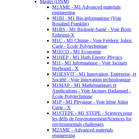
Master (DNM)
M1AME - M1 Advanced materials
engineering
M1BI - M1 Bio-informatique (Voie
Rosalind Franklin)
M1BS - M1 Biologie-Santé - Voie Boris
Ephrussi-X
M1C - M1 Chimie - Voie Fréderic Joliot-
Curie - Ecole Polytechnique
M1ECO - M1 Economie
M1HEP - M1 High Energy Physics
M1I - M1 Informatique - Voie Jacques
Herbrand - X
M1IESVIT - M1 Innovation, Entreprise, et
Société - Voie Innovation technologique
M1MAP - M1 Mathématiques et
Applications - Voie Jacques Hadamard -
École Polytechnique
M1P - M1 Physique - Voie Irène Joliot
Curie - X
M1STEPE - M1 STEPE - Sciences pour
les défis de l'environnement/Sciences for
environmentals challenges
M2AME - Advanced materials
engineering