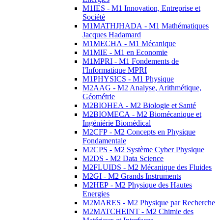
M1IES - M1 Innovation, Entreprise et
Société
M1MATHJHADA - M1 Mathématiques
Jacques Hadamard
M1MECHA - M1 Mécanique
M1MIE - M1 en Economie
M1MPRI - M1 Fondements de
l'Informatique MPRI
M1PHYSICS - M1 Physique
M2AAG - M2 Analyse, Arithmétique,
Géométrie
M2BIOHEA - M2 Biologie et Santé
M2BIOMECA - M2 Biomécanique et
Ingéniérie Biomédical
M2CFP - M2 Concepts en Physique
Fondamentale
M2CPS - M2 Système Cyber Physique
M2DS - M2 Data Science
M2FLUIDS - M2 Mécanique des Fluides
M2GI - M2 Grands Instruments
M2HEP - M2 Physique des Hautes
Energies
M2MARES - M2 Physique par Recherche
M2MATCHEINT - M2 Chimie des