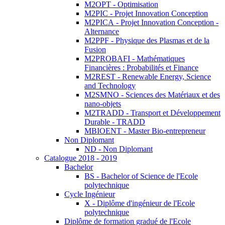
M2OPT - Optimisation
M2PIC - Projet Innovation Conception
M2PICA - Projet Innovation Conception -
Alternance
M2PPF - Physique des Plasmas et de la
Fusion
M2PROBAFI - Mathématiques
Financières : Probabilités et Finance
M2REST - Renewable Energy, Science
and Technology
M2SMNO - Sciences des Matériaux et des
nano-objets
M2TRADD - Transport et Développement
Durable - TRADD
MBIOENT - Master Bio-entrepreneur
Non Diplomant
ND - Non Diplomant
Catalogue 2018 - 2019
Bachelor
BS - Bachelor of Science de l'Ecole
polytechnique
Cycle Ingénieur
X - Diplôme d'ingénieur de l'Ecole
polytechnique
Diplôme de formation gradué de l'Ecole