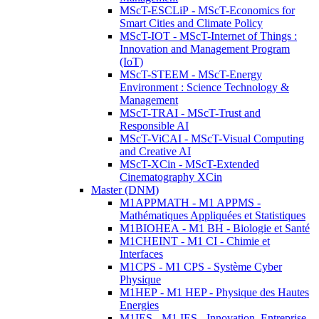
MScT-ESCLiP - MScT-Economics for
Smart Cities and Climate Policy
MScT-IOT - MScT-Internet of Things :
Innovation and Management Program
(IoT)
MScT-STEEM - MScT-Energy
Environment : Science Technology &
Management
MScT-TRAI - MScT-Trust and
Responsible AI
MScT-ViCAI - MScT-Visual Computing
and Creative AI
MScT-XCin - MScT-Extended
Cinematography XCin
Master (DNM)
M1APPMATH - M1 APPMS -
Mathématiques Appliquées et Statistiques
M1BIOHEA - M1 BH - Biologie et Santé
M1CHEINT - M1 CI - Chimie et
Interfaces
M1CPS - M1 CPS - Système Cyber
Physique
M1HEP - M1 HEP - Physique des Hautes
Energies
M1IES - M1 IES - Innovation, Entreprise