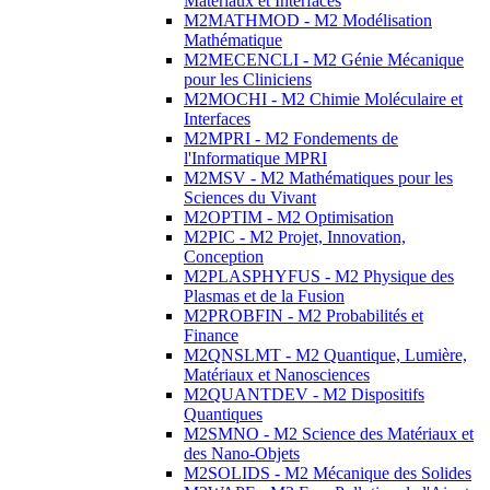
Matériaux et Interfaces
M2MATHMOD - M2 Modélisation
Mathématique
M2MECENCLI - M2 Génie Mécanique
pour les Cliniciens
M2MOCHI - M2 Chimie Moléculaire et
Interfaces
M2MPRI - M2 Fondements de
l'Informatique MPRI
M2MSV - M2 Mathématiques pour les
Sciences du Vivant
M2OPTIM - M2 Optimisation
M2PIC - M2 Projet, Innovation,
Conception
M2PLASPHYFUS - M2 Physique des
Plasmas et de la Fusion
M2PROBFIN - M2 Probabilités et
Finance
M2QNSLMT - M2 Quantique, Lumière,
Matériaux et Nanosciences
M2QUANTDEV - M2 Dispositifs
Quantiques
M2SMNO - M2 Science des Matériaux et
des Nano-Objets
M2SOLIDS - M2 Mécanique des Solides