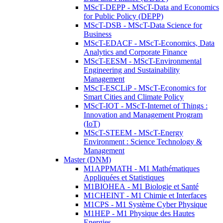
MScT-DEPP - MScT-Data and Economics
for Public Policy (DEPP)
MScT-DSB - MScT-Data Science for
Business
MScT-EDACF - MScT-Economics, Data
Analytics and Corporate Finance
MScT-EESM - MScT-Environmental
Engineering and Sustainability
Management
MScT-ESCLiP - MScT-Economics for
Smart Cities and Climate Policy
MScT-IOT - MScT-Internet of Things :
Innovation and Management Program
(IoT)
MScT-STEEM - MScT-Energy
Environment : Science Technology &
Management
Master (DNM)
M1APPMATH - M1 Mathématiques
Appliquées et Statistiques
M1BIOHEA - M1 Biologie et Santé
M1CHEINT - M1 Chimie et Interfaces
M1CPS - M1 Système Cyber Physique
M1HEP - M1 Physique des Hautes
Energies