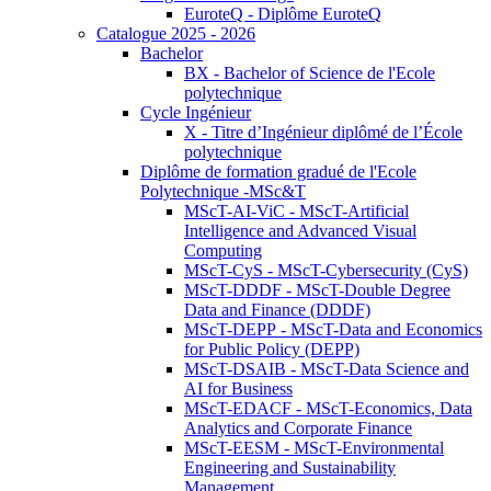
EuroteQ - Diplôme EuroteQ
Catalogue 2025 - 2026
Bachelor
BX - Bachelor of Science de l'Ecole
polytechnique
Cycle Ingénieur
X - Titre d’Ingénieur diplômé de l’École
polytechnique
Diplôme de formation gradué de l'Ecole
Polytechnique -MSc&T
MScT-AI-ViC - MScT-Artificial
Intelligence and Advanced Visual
Computing
MScT-CyS - MScT-Cybersecurity (CyS)
MScT-DDDF - MScT-Double Degree
Data and Finance (DDDF)
MScT-DEPP - MScT-Data and Economics
for Public Policy (DEPP)
MScT-DSAIB - MScT-Data Science and
AI for Business
MScT-EDACF - MScT-Economics, Data
Analytics and Corporate Finance
MScT-EESM - MScT-Environmental
Engineering and Sustainability
Management