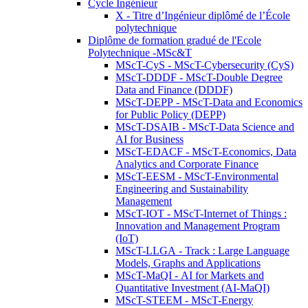
Cycle Ingénieur
X - Titre d’Ingénieur diplômé de l’École
polytechnique
Diplôme de formation gradué de l'Ecole
Polytechnique -MSc&T
MScT-CyS - MScT-Cybersecurity (CyS)
MScT-DDDF - MScT-Double Degree
Data and Finance (DDDF)
MScT-DEPP - MScT-Data and Economics
for Public Policy (DEPP)
MScT-DSAIB - MScT-Data Science and
AI for Business
MScT-EDACF - MScT-Economics, Data
Analytics and Corporate Finance
MScT-EESM - MScT-Environmental
Engineering and Sustainability
Management
MScT-IOT - MScT-Internet of Things :
Innovation and Management Program
(IoT)
MScT-LLGA - Track : Large Language
Models, Graphs and Applications
MScT-MaQI - AI for Markets and
Quantitative Investment (AI-MaQI)
MScT-STEEM - MScT-Energy