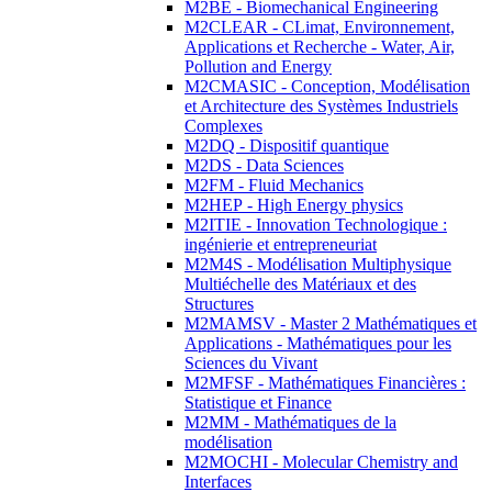
M2BE - Biomechanical Engineering
M2CLEAR - CLimat, Environnement,
Applications et Recherche - Water, Air,
Pollution and Energy
M2CMASIC - Conception, Modélisation
et Architecture des Systèmes Industriels
Complexes
M2DQ - Dispositif quantique
M2DS - Data Sciences
M2FM - Fluid Mechanics
M2HEP - High Energy physics
M2ITIE - Innovation Technologique :
ingénierie et entrepreneuriat
M2M4S - Modélisation Multiphysique
Multiéchelle des Matériaux et des
Structures
M2MAMSV - Master 2 Mathématiques et
Applications - Mathématiques pour les
Sciences du Vivant
M2MFSF - Mathématiques Financières :
Statistique et Finance
M2MM - Mathématiques de la
modélisation
M2MOCHI - Molecular Chemistry and
Interfaces