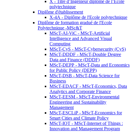
X - Titre d’Ingénieur diplômé de l’École
polytechnique
Diplôme d'établissement
X-4A - Diplôme de l'Ecole polytechnique
Diplôme de formation gradué de l'Ecole
Polytechnique -MSc&T
MScT-AI-ViC - MScT-Artificial
Intelligence and Advanced Visual
Computing
MScT-CyS - MScT-Cybersecurity (CyS)
MScT-DDDF - MScT-Double Degree
Data and Finance (DDDF)
MScT-DEPP - MScT-Data and Economics
for Public Policy (DEPP)
MScT-DSB - MScT-Data Science for
Business
MScT-EDACF - MScT-Economics, Data
Analytics and Corporate Finance
MScT-EESM - MScT-Environmental
Engineering and Sustainability
Management
MScT-ESCLiP - MScT-Economics for
Smart Cities and Climate Policy
MScT-IOT - MScT-Internet of Things :
Innovation and Management Program