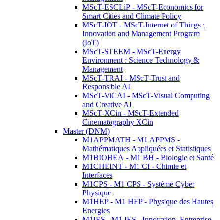
MScT-ESCLiP - MScT-Economics for
Smart Cities and Climate Policy
MScT-IOT - MScT-Internet of Things :
Innovation and Management Program
(IoT)
MScT-STEEM - MScT-Energy
Environment : Science Technology &
Management
MScT-TRAI - MScT-Trust and
Responsible AI
MScT-ViCAI - MScT-Visual Computing
and Creative AI
MScT-XCin - MScT-Extended
Cinematography XCin
Master (DNM)
M1APPMATH - M1 APPMS -
Mathématiques Appliquées et Statistiques
M1BIOHEA - M1 BH - Biologie et Santé
M1CHEINT - M1 CI - Chimie et
Interfaces
M1CPS - M1 CPS - Système Cyber
Physique
M1HEP - M1 HEP - Physique des Hautes
Energies
M1IES - M1 IES - Innovation, Entreprise