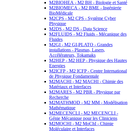
M2BIOHEA - M2 BH - Biologie et Santé
M2BIOMECA - M2 BME - Ingénierie
BioMédicale
M2CPS - M2 CPS - Système Cyber
Physique
M2DS - M2 DS - Data Science
M2FLUIDS - M2 Fluids - Mécanique des
Fluides
M2GI - M2 GI-PLATO - Grandes
installations - Plasmas, Lasers,
Accélérateurs, Tokamaks
M2HEP - M2 HEP - Physique des Hautes
Energies
M2ICFP - M2 ICFP - Centre International
de Physique Fondamentale
M2MACHI - M2 MACHI - Chimie des
Matériaux et Interfaces
M2MARES - M2 PBR - Physique par
Recherche
M2MATHMOD - M2 MM - Modélisation
Mathématique
M2MECENCLI - M2 MECENCLI -
Génie Mécanique pour les Cliniciens
M2MOCHI - M2 MoChI - Chimie
Moléculaire et Interfaces