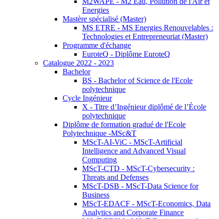
M2WAPE - M2 Eau, Pollution de l'Air et
Energies
Mastère spécialisé (Master)
MS ETRE - MS Energies Renouvelables :
Technologies et Entrepreneuriat (Master)
Programme d'échange
EuroteQ - Diplôme EuroteQ
Catalogue 2022 - 2023
Bachelor
BS - Bachelor of Science de l'Ecole
polytechnique
Cycle Ingénieur
X - Titre d’Ingénieur diplômé de l’École
polytechnique
Diplôme de formation gradué de l'Ecole
Polytechnique -MSc&T
MScT-AI-ViC - MScT-Artificial
Intelligence and Advanced Visual
Computing
MScT-CTD - MScT-Cybersecurity :
Threats and Defenses
MScT-DSB - MScT-Data Science for
Business
MScT-EDACF - MScT-Economics, Data
Analytics and Corporate Finance