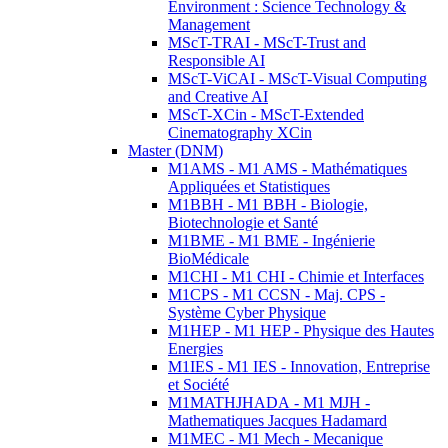
Environment : Science Technology &
Management
MScT-TRAI - MScT-Trust and
Responsible AI
MScT-ViCAI - MScT-Visual Computing
and Creative AI
MScT-XCin - MScT-Extended
Cinematography XCin
Master (DNM)
M1AMS - M1 AMS - Mathématiques
Appliquées et Statistiques
M1BBH - M1 BBH - Biologie,
Biotechnologie et Santé
M1BME - M1 BME - Ingénierie
BioMédicale
M1CHI - M1 CHI - Chimie et Interfaces
M1CPS - M1 CCSN - Maj. CPS -
Système Cyber Physique
M1HEP - M1 HEP - Physique des Hautes
Energies
M1IES - M1 IES - Innovation, Entreprise
et Société
M1MATHJHADA - M1 MJH -
Mathematiques Jacques Hadamard
M1MEC - M1 Mech - Mecanique