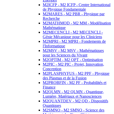
Energies
M2ICFP - M2 ICFP - Centre International
de Physique Fondamentale
M2MARES - M2 PBR - Physique par
Recherche
M2MATHMOD - M2 MM - Modélisation
Mathématique
M2MECENCLI - M2 MECENCLI -
Génie Mécanique pour les Cliniciens
M2MPRI - M2 MPRI - Fondements de
l'Informatique
M2MSV - M2 MSV - Mathématiques
pour les Sciences du Vivant
M2OPTIM - M2 OPT - Optimisation
M2PIC - M2 PIC - Projet, Innovation,
Conception
M2PLASPHYFUS - M2 PPF - Physique
des Plasmas et de la Fusion
M2PROBFIN - M2 PF - Probabilités et
Finance
M2QLMN - M2 QLMN - Quantique,
Lumière, Matériaux et Nanosciences
M2QUANTDEV - M2 QD - Dispositifs
Quantiques
M2SMNO - M2 SMNO - Science des