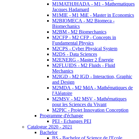
M1MATHJHADA - M1 - Mathematiques
Jacques Hadamard
M1MIE - M1 MiE - Master in Economics
M2BIOMECA - M2 Biomeca -
Biomechanics
M2BM - M2 Biomechanics
M2CFP - M2 CFP - Concepts in
Fundamental Physics
M2CPS - Cyber Physical System
M2DS - Data Sciences
M2ENERG - Master 2 Énergie
M2FLUIDS - M2 Fluids - Fluid
Mechanics
M2IGD - M2 IGD - Interaction, Graphic
and Design
M2MDA - M2 MdA - Mathématiques de
l'Aléatoire
M2MSV - M2 MSV - Mathématiques
pour les Sciences du Vivant
M2PIC - Projet Innovation Conception
Programme d'échange
PEI - Echanges PEI
Catalogue 2020 - 2021
Bachelor
BS - Bachelor of Science de l'Ecole