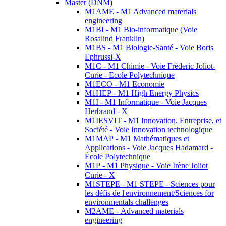
Master (DNM)
M1AME - M1 Advanced materials
engineering
M1BI - M1 Bio-informatique (Voie
Rosalind Franklin)
M1BS - M1 Biologie-Santé - Voie Boris
Ephrussi-X
M1C - M1 Chimie - Voie Fréderic Joliot-
Curie - Ecole Polytechnique
M1ECO - M1 Economie
M1HEP - M1 High Energy Physics
M1I - M1 Informatique - Voie Jacques
Herbrand - X
M1IESVIT - M1 Innovation, Entreprise, et
Société - Voie Innovation technologique
M1MAP - M1 Mathématiques et
Applications - Voie Jacques Hadamard -
École Polytechnique
M1P - M1 Physique - Voie Irène Joliot
Curie - X
M1STEPE - M1 STEPE - Sciences pour
les défis de l'environnement/Sciences for
environmentals challenges
M2AME - Advanced materials
engineering