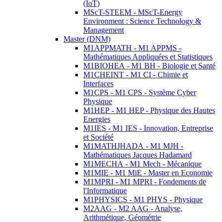
(IoT)
MScT-STEEM - MScT-Energy
Environment : Science Technology &
Management
Master (DNM)
M1APPMATH - M1 APPMS -
Mathématiques Appliquées et Statistiques
M1BIOHEA - M1 BH - Biologie et Santé
M1CHEINT - M1 CI - Chimie et
Interfaces
M1CPS - M1 CPS - Système Cyber
Physique
M1HEP - M1 HEP - Physique des Hautes
Energies
M1IES - M1 IES - Innovation, Entreprise
et Société
M1MATHJHADA - M1 MJH -
Mathématiques Jacques Hadamard
M1MECHA - M1 Mech - Mécanique
M1MIE - M1 MiE - Master en Economie
M1MPRI - M1 MPRI - Fondements de
l'Informatique
M1PHYSICS - M1 PHYS - Physique
M2AAG - M2 AAG - Analyse,
Arithmétique, Géométrie