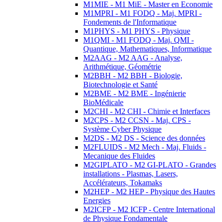
M1MIE - M1 MiE - Master en Economie
M1MPRI - M1 FODQ - Maj. MPRI -
Fondements de l'Informatique
M1PHYS - M1 PHYS - Physique
M1QMI - M1 FODQ - Maj. QMI -
Quantique, Mathematiques, Informatique
M2AAG - M2 AAG - Analyse,
Arithmétique, Géométrie
M2BBH - M2 BBH - Biologie,
Biotechnologie et Santé
M2BME - M2 BME - Ingénierie
BioMédicale
M2CHI - M2 CHI - Chimie et Interfaces
M2CPS - M2 CCSN - Maj. CPS -
Système Cyber Physique
M2DS - M2 DS - Science des données
M2FLUIDS - M2 Mech - Maj. Fluids -
Mecanique des Fluides
M2GIPLATO - M2 GI-PLATO - Grandes
installations - Plasmas, Lasers,
Accélérateurs, Tokamaks
M2HEP - M2 HEP - Physique des Hautes
Energies
M2ICFP - M2 ICFP - Centre International
de Physique Fondamentale