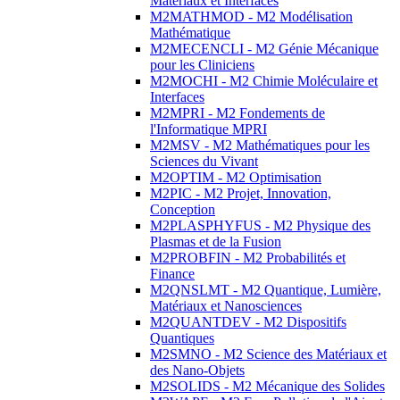
Matériaux et Interfaces
M2MATHMOD - M2 Modélisation
Mathématique
M2MECENCLI - M2 Génie Mécanique
pour les Cliniciens
M2MOCHI - M2 Chimie Moléculaire et
Interfaces
M2MPRI - M2 Fondements de
l'Informatique MPRI
M2MSV - M2 Mathématiques pour les
Sciences du Vivant
M2OPTIM - M2 Optimisation
M2PIC - M2 Projet, Innovation,
Conception
M2PLASPHYFUS - M2 Physique des
Plasmas et de la Fusion
M2PROBFIN - M2 Probabilités et
Finance
M2QNSLMT - M2 Quantique, Lumière,
Matériaux et Nanosciences
M2QUANTDEV - M2 Dispositifs
Quantiques
M2SMNO - M2 Science des Matériaux et
des Nano-Objets
M2SOLIDS - M2 Mécanique des Solides