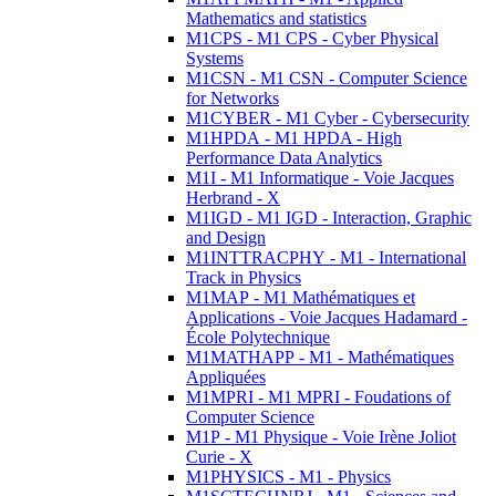
Mathematics and statistics
M1CPS - M1 CPS - Cyber Physical
Systems
M1CSN - M1 CSN - Computer Science
for Networks
M1CYBER - M1 Cyber - Cybersecurity
M1HPDA - M1 HPDA - High
Performance Data Analytics
M1I - M1 Informatique - Voie Jacques
Herbrand - X
M1IGD - M1 IGD - Interaction, Graphic
and Design
M1INTTRACPHY - M1 - International
Track in Physics
M1MAP - M1 Mathématiques et
Applications - Voie Jacques Hadamard -
École Polytechnique
M1MATHAPP - M1 - Mathématiques
Appliquées
M1MPRI - M1 MPRI - Foudations of
Computer Science
M1P - M1 Physique - Voie Irène Joliot
Curie - X
M1PHYSICS - M1 - Physics