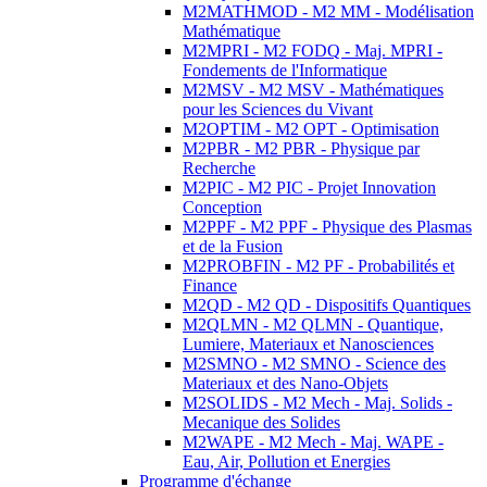
M2MATHMOD - M2 MM - Modélisation
Mathématique
M2MPRI - M2 FODQ - Maj. MPRI -
Fondements de l'Informatique
M2MSV - M2 MSV - Mathématiques
pour les Sciences du Vivant
M2OPTIM - M2 OPT - Optimisation
M2PBR - M2 PBR - Physique par
Recherche
M2PIC - M2 PIC - Projet Innovation
Conception
M2PPF - M2 PPF - Physique des Plasmas
et de la Fusion
M2PROBFIN - M2 PF - Probabilités et
Finance
M2QD - M2 QD - Dispositifs Quantiques
M2QLMN - M2 QLMN - Quantique,
Lumiere, Materiaux et Nanosciences
M2SMNO - M2 SMNO - Science des
Materiaux et des Nano-Objets
M2SOLIDS - M2 Mech - Maj. Solids -
Mecanique des Solides
M2WAPE - M2 Mech - Maj. WAPE -
Eau, Air, Pollution et Energies
Programme d'échange