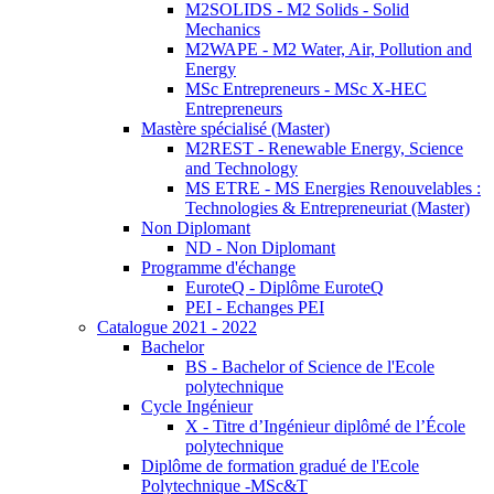
M2SOLIDS - M2 Solids - Solid
Mechanics
M2WAPE - M2 Water, Air, Pollution and
Energy
MSc Entrepreneurs - MSc X-HEC
Entrepreneurs
Mastère spécialisé (Master)
M2REST - Renewable Energy, Science
and Technology
MS ETRE - MS Energies Renouvelables :
Technologies & Entrepreneuriat (Master)
Non Diplomant
ND - Non Diplomant
Programme d'échange
EuroteQ - Diplôme EuroteQ
PEI - Echanges PEI
Catalogue 2021 - 2022
Bachelor
BS - Bachelor of Science de l'Ecole
polytechnique
Cycle Ingénieur
X - Titre d’Ingénieur diplômé de l’École
polytechnique
Diplôme de formation gradué de l'Ecole
Polytechnique -MSc&T