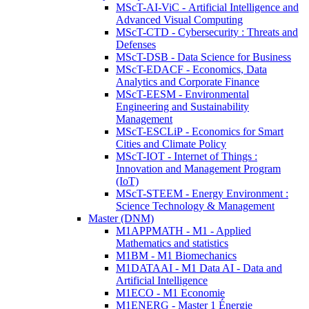
MScT-AI-ViC - Artificial Intelligence and
Advanced Visual Computing
MScT-CTD - Cybersecurity : Threats and
Defenses
MScT-DSB - Data Science for Business
MScT-EDACF - Economics, Data
Analytics and Corporate Finance
MScT-EESM - Environmental
Engineering and Sustainability
Management
MScT-ESCLiP - Economics for Smart
Cities and Climate Policy
MScT-IOT - Internet of Things :
Innovation and Management Program
(IoT)
MScT-STEEM - Energy Environment :
Science Technology & Management
Master (DNM)
M1APPMATH - M1 - Applied
Mathematics and statistics
M1BM - M1 Biomechanics
M1DATAAI - M1 Data AI - Data and
Artificial Intelligence
M1ECO - M1 Economie
M1ENERG - Master 1 Énergie