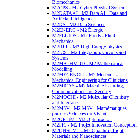
Biomechanics
M2CPS - M2 Cyber Physical System
M2DATAAI - M2 Data AI - Data and
Artificial Intelligence
M2DS - M2 Data Sciences
M2ENERG - M2 Énergie
M2FLUIDS - M2 Fluids - Fluid
Mechanics
M2HEP - M2 High Energy physics
M2ICS - M2 Integration, Circuits and
Systems
M2MATHMOD - M2 Mathematical
Modelling
M2MECENCLI - M2 Mecencli -
Mechanical Engineering for Clinicians
M2MICAS - M2 Machine Learning,
Communications and Security
M2MOCHI - M2 Molecular Chemistry
and Interfaces
M2MSV - M2 MSV - Mathématiques
pour les Sciences du Vivant
M2OPTIM - M2 Optimisation
M2PIC - M2 Projet Innovation Conception
M2QNSLMT - M2 Quantum, Light,
Materials and Nanosciences