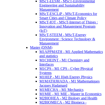
MScT-EESM - MScT-Environmental
Engineering and Sustainability
Management
MScT-ESCLiP - MScT-Economics for
Smart Cities and Climate Policy
MScT-IOT - MScT-Internet of Things :
Innovation and Management Program
(IoT)
MScT-STEEM - MScT-Energy
Environment : Science Technology &
Management
Master (DNM)
M1APPMATH - M1 Applied Mathematics
and statistics
M1CHEINT - M1 Chemistry and
Interfaces
M1CPS - M1 CPS - Cyber Physical
Systems
M1HEP - M1 High Energy Physics
M1MATHJHADA - M1 Mathematiques
Jacques Hadamard
M1MECHA - M1 Mechanics
M1MIE - M1 MIE - Master in Economics
M2BIOHEA - M2 Biology and Health
M2BIOMECA - M2 Biomeca -