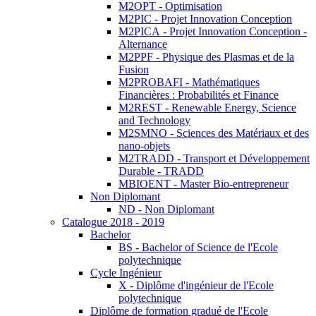
M2OPT - Optimisation
M2PIC - Projet Innovation Conception
M2PICA - Projet Innovation Conception -
Alternance
M2PPF - Physique des Plasmas et de la
Fusion
M2PROBAFI - Mathématiques
Financières : Probabilités et Finance
M2REST - Renewable Energy, Science
and Technology
M2SMNO - Sciences des Matériaux et des
nano-objets
M2TRADD - Transport et Développement
Durable - TRADD
MBIOENT - Master Bio-entrepreneur
Non Diplomant
ND - Non Diplomant
Catalogue 2018 - 2019
Bachelor
BS - Bachelor of Science de l'Ecole
polytechnique
Cycle Ingénieur
X - Diplôme d'ingénieur de l'Ecole
polytechnique
Diplôme de formation gradué de l'Ecole