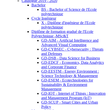
Catalogue 2019 - 2020
Bachelor
BS - Bachelor of Science de l'Ecole
polytechnique
Cycle Ingénieur
X - Diplôme d'ingénieur de l'Ecole
polytechnique
Diplôme de formation gradué de l'Ecole
Polytechnique -MSc&T
GD-AIM - Artificial Intelligence and
Advanced Visual Computing
GD-CYBSEC - Cybersecurity : Threats
and Defenses
GD-DSB - Data Science for Business
GD-EDCF - Economics, Data Analytics
and Corporate Finance
GD-EESTM - Energy Environment :
Science Technology & Management
GD-ESEM - Ecotechnologies for
Sustainability & Environment
Management
GD-IOT - Internet of Things : Innovation
and Management Program (IoT)
GD-SCUP - Smart Cities and Urban
Policy