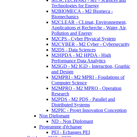
M1SCTECHNRJ - M1 - Sciences and
Technologies for Energy
M2BIOMECA - M2 Biomeca -
Biomechanics
M2CLEAR - CLimat, Environnement,
Applications et Recherche - Water, Air,
Pollution and Energy
M2CPS - Cyber Physical System
M2CYBER - M2 Cyber - Cybersecurity
M2DS - Data Sciences
M2HPDA - M2 HPDA - High
Performance Data Analytics
M2IGD - M2 IGD - Interaction, Graphic
and Design
M2MPRI - M2 MPRI - Foudations of
Computer Science
M2MPRO - M2 MPRO - Operation
Research
M2PDS - M2 PDS - Parallel and
Distributed Systems
M2PIC - Projet Innovation Conception
Non Diplomant
ND - Non Diplomant
Programme d'échange
PEI - Echanges PEI