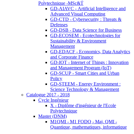
Polytechnique -MSc&T
GD-AIAVC - Artificial Intelligence and
Advanced Visual Computing
GD-CTD - Cybersecurity : Threats &
Defenses
GD-DSB - Data Science for Business
GD-ECOSEM - Ecotechnologies for
Sustainability & Environment
Management
GD-EDACF - Economics, Data Analytics
and Corporate Finance
GD-IOT - Internet of Things : Innovation
and Management Program (IoT)
GD-SCUP - Smart Cities and Urban
Policy
GD-STEEM - Energy Environment :
Science Technology & Management
Catalogue 2017 - 2018
Cycle Ingénieur
X - Diplôme d'ingénieur de l'Ecole
Polytechnique
Master (DNM)
M1QMI - M1 FODQ - Maj. QMI -
Quantique, mathematiques, informatique