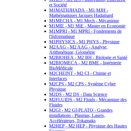
et Société
M1MATHJHADA - M1 MJH -
Mathématiques Jacques Hadamard
M1MECHA - M1 Mech - Mécanique
M1MIE - M1 MiE - Master en Economie
M1MPRI - M1 MPRI - Fondements de
l'Informatique
M1PHYSICS - M1 PHYS - Physique
M2AAG - M2 AAG - Analyse,
Arithmétique, Géométrie
M2BIOHEA - M2 BH - Biologie et Santé
M2BIOMECA - M2 BME - Ingénierie
BioMédicale
M2CHEINT - M2 CI - Chimie et
Interfaces
M2CPS - M2 CPS - Système Cyber
Physique
M2DS - M2 DS - Data Science
M2FLUIDS - M2 Fluids - Mécanique des
Fluides
M2GI - M2 GI-PLATO - Grandes
installations - Plasmas, Lasers,
Accélérateurs, Tokamaks
M2HEP - M2 HEP - Physique des Hautes