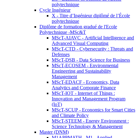
polytechnique
Cycle Ingénieur
X - Titre d’Ingénieur diplômé de l’École
polytechnique
Diplôme de formation gradué de l'Ecole
Polytechnique -MSc&T
MScT-AIAVC - Artificial Intelligence and
Advanced Visual Computing
MScT-CTD - Cybersecurity : Threats and
Defenses
MScT-DSB - Data Science for Business
MScT-ECOSEM - Environmental
Engineering and Sustainability
Management
MScT-EDACF - Economics, Data
Analytics and Corporate Finance
MScT-IOT - Internet of Things :
Innovation and Management Program
(IoT)
MScT-SCUP - Economics for Smart Cities
and Climate Policy
MScT-STEEM - Energy Environment :
Science Technology & Management
Master (DNM)
M1APPMATH - M1 - Applied