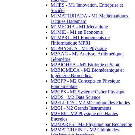
M1IES - M1 Innovation, Entreprise et
Société
M1MATHJHADA - M1 Mathématiques
Jacques Hadamard
M1MECHA - M1 Mécanique
M1MIE - M1 en Economie
M1MPRI - M1 Fondements de
l'Informatique MPRI
M1PHYSICS - M1 Physique
M2AAG - M2 Analyse, Arithmétique,
Géométrie
M2BIOHEA - M2 Biologie et Santé
M2BIOMECA - M2 Biomécanique et
Ingéniérie Biomédical
M2CFP - M2 Concepts en Physique
Fondamentale
M2CPS - M2 Système Cyber Physique
M2DS - M2 Data Science
M2FLUIDS - M2 Mécanique des Fluides
M2GI - M2 Grands Instruments
M2HEP - M2 Physique des Hautes
Energies
M2MARES - M2 Physique par Recherche
M2MATCHEINT - M2 Chimie des