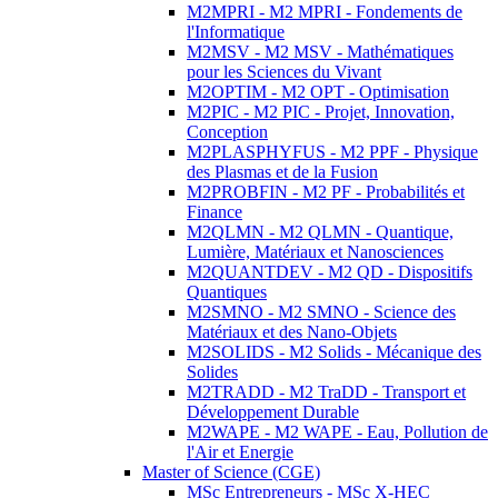
M2MPRI - M2 MPRI - Fondements de
l'Informatique
M2MSV - M2 MSV - Mathématiques
pour les Sciences du Vivant
M2OPTIM - M2 OPT - Optimisation
M2PIC - M2 PIC - Projet, Innovation,
Conception
M2PLASPHYFUS - M2 PPF - Physique
des Plasmas et de la Fusion
M2PROBFIN - M2 PF - Probabilités et
Finance
M2QLMN - M2 QLMN - Quantique,
Lumière, Matériaux et Nanosciences
M2QUANTDEV - M2 QD - Dispositifs
Quantiques
M2SMNO - M2 SMNO - Science des
Matériaux et des Nano-Objets
M2SOLIDS - M2 Solids - Mécanique des
Solides
M2TRADD - M2 TraDD - Transport et
Développement Durable
M2WAPE - M2 WAPE - Eau, Pollution de
l'Air et Energie
Master of Science (CGE)
MSc Entrepreneurs - MSc X-HEC