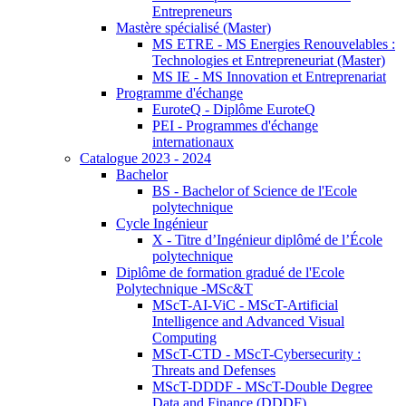
Entrepreneurs
Mastère spécialisé (Master)
MS ETRE - MS Energies Renouvelables :
Technologies et Entrepreneuriat (Master)
MS IE - MS Innovation et Entreprenariat
Programme d'échange
EuroteQ - Diplôme EuroteQ
PEI - Programmes d'échange
internationaux
Catalogue 2023 - 2024
Bachelor
BS - Bachelor of Science de l'Ecole
polytechnique
Cycle Ingénieur
X - Titre d’Ingénieur diplômé de l’École
polytechnique
Diplôme de formation gradué de l'Ecole
Polytechnique -MSc&T
MScT-AI-ViC - MScT-Artificial
Intelligence and Advanced Visual
Computing
MScT-CTD - MScT-Cybersecurity :
Threats and Defenses
MScT-DDDF - MScT-Double Degree
Data and Finance (DDDF)