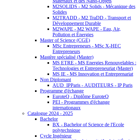
Matériaux et des Nano-Objets
M2SOLIDS - M2 Solids - Mécanique des
Solides
M2TRADD - M2 TraDD - Transport et
Développement Durable
M2WAPE - M2 WAPE - Eau, Air,
Pollution et Énergies
Master of Science (CGE)
MSc Entrepreneurs - MSc X-HEC
Entrepreneurs
Mastère spécialisé (Master)
MS ETRE - MS Energies Renouvelables :
Technologies et Entrepreneuriat (Master)
MS IE - MS Innovation et Entreprenariat
Non Diplomant
AUD_IPParis - AUDITEURS - IP Paris
Programme d'échange
EuroteQ - Diplôme EuroteQ
PEI - Programmes d'échange
internationaux
Catalogue 2024 - 2025
Bachelor
BX - Bachelor of Science de l'Ecole
polytechnique
Cycle Ingénieur