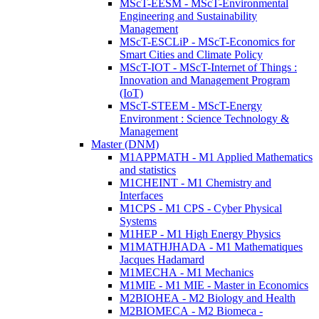
MScT-EESM - MScT-Environmental
Engineering and Sustainability
Management
MScT-ESCLiP - MScT-Economics for
Smart Cities and Climate Policy
MScT-IOT - MScT-Internet of Things :
Innovation and Management Program
(IoT)
MScT-STEEM - MScT-Energy
Environment : Science Technology &
Management
Master (DNM)
M1APPMATH - M1 Applied Mathematics
and statistics
M1CHEINT - M1 Chemistry and
Interfaces
M1CPS - M1 CPS - Cyber Physical
Systems
M1HEP - M1 High Energy Physics
M1MATHJHADA - M1 Mathematiques
Jacques Hadamard
M1MECHA - M1 Mechanics
M1MIE - M1 MIE - Master in Economics
M2BIOHEA - M2 Biology and Health
M2BIOMECA - M2 Biomeca -