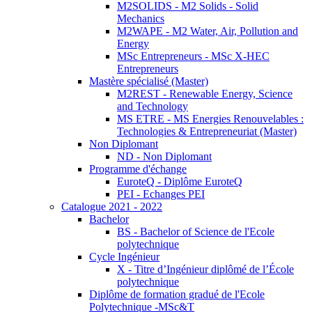
M2SOLIDS - M2 Solids - Solid
Mechanics
M2WAPE - M2 Water, Air, Pollution and
Energy
MSc Entrepreneurs - MSc X-HEC
Entrepreneurs
Mastère spécialisé (Master)
M2REST - Renewable Energy, Science
and Technology
MS ETRE - MS Energies Renouvelables :
Technologies & Entrepreneuriat (Master)
Non Diplomant
ND - Non Diplomant
Programme d'échange
EuroteQ - Diplôme EuroteQ
PEI - Echanges PEI
Catalogue 2021 - 2022
Bachelor
BS - Bachelor of Science de l'Ecole
polytechnique
Cycle Ingénieur
X - Titre d’Ingénieur diplômé de l’École
polytechnique
Diplôme de formation gradué de l'Ecole
Polytechnique -MSc&T