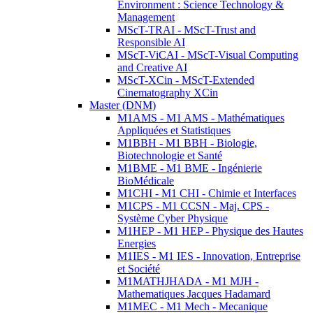
Environment : Science Technology &
Management
MScT-TRAI - MScT-Trust and
Responsible AI
MScT-ViCAI - MScT-Visual Computing
and Creative AI
MScT-XCin - MScT-Extended
Cinematography XCin
Master (DNM)
M1AMS - M1 AMS - Mathématiques
Appliquées et Statistiques
M1BBH - M1 BBH - Biologie,
Biotechnologie et Santé
M1BME - M1 BME - Ingénierie
BioMédicale
M1CHI - M1 CHI - Chimie et Interfaces
M1CPS - M1 CCSN - Maj. CPS -
Système Cyber Physique
M1HEP - M1 HEP - Physique des Hautes
Energies
M1IES - M1 IES - Innovation, Entreprise
et Société
M1MATHJHADA - M1 MJH -
Mathematiques Jacques Hadamard
M1MEC - M1 Mech - Mecanique