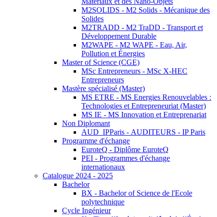
Matériaux et des Nano-Objets
M2SOLIDS - M2 Solids - Mécanique des
Solides
M2TRADD - M2 TraDD - Transport et
Développement Durable
M2WAPE - M2 WAPE - Eau, Air,
Pollution et Énergies
Master of Science (CGE)
MSc Entrepreneurs - MSc X-HEC
Entrepreneurs
Mastère spécialisé (Master)
MS ETRE - MS Energies Renouvelables :
Technologies et Entrepreneuriat (Master)
MS IE - MS Innovation et Entreprenariat
Non Diplomant
AUD_IPParis - AUDITEURS - IP Paris
Programme d'échange
EuroteQ - Diplôme EuroteQ
PEI - Programmes d'échange
internationaux
Catalogue 2024 - 2025
Bachelor
BX - Bachelor of Science de l'Ecole
polytechnique
Cycle Ingénieur