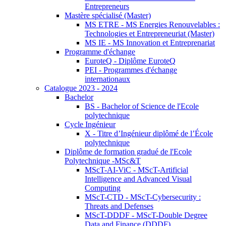
Entrepreneurs
Mastère spécialisé (Master)
MS ETRE - MS Energies Renouvelables :
Technologies et Entrepreneuriat (Master)
MS IE - MS Innovation et Entreprenariat
Programme d'échange
EuroteQ - Diplôme EuroteQ
PEI - Programmes d'échange
internationaux
Catalogue 2023 - 2024
Bachelor
BS - Bachelor of Science de l'Ecole
polytechnique
Cycle Ingénieur
X - Titre d’Ingénieur diplômé de l’École
polytechnique
Diplôme de formation gradué de l'Ecole
Polytechnique -MSc&T
MScT-AI-ViC - MScT-Artificial
Intelligence and Advanced Visual
Computing
MScT-CTD - MScT-Cybersecurity :
Threats and Defenses
MScT-DDDF - MScT-Double Degree
Data and Finance (DDDF)