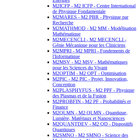
Energies
M2ICFP - M2 ICFP - Centre International
de Physique Fondamentale
M2MARES - M2 PBR - Physique par
Recherche
M2MATHMOD - M2 MM - Modélisation
Mathématique
M2MECENCLI - M2 MECENCLI -
Génie Mécanique pour les Cliniciens
M2MPRI - M2 MPRI - Fondements de
l'Informatique
M2MSV - M2 MSV - Mathématiques
pour les Sciences du Vivant
M2OPTIM - M2 OPT - Optimisation
M2PIC - M2 PIC - Projet, Innovation,
Conception
M2PLASPHYFUS - M2 PPF - Physique
des Plasmas et de la Fusion
M2PROBFIN - M2 PF - Probabilités et
Finance
M2QLMN - M2 QLMN - Quantique,
Lumière, Matériaux et Nanosciences
M2QUANTDEV - M2 QD - Dispositifs
Quantiques
M2SMNO - M2 SMNO - Science des