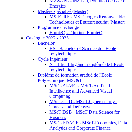
M2WAPE - M2 Eau, Pollution de l'Air et
Energies
Mastère spécialisé (Master)
MS ETRE - MS Energies Renouvelables :
Technologies et Entrepreneuriat (Master)
Programme d'échange
EuroteQ - Diplôme EuroteQ
Catalogue 2022 - 2023
Bachelor
BS - Bachelor of Science de l'Ecole
polytechnique
Cycle Ingénieur
X - Titre d’Ingénieur diplômé de l’École
polytechnique
Diplôme de formation gradué de l'Ecole
Polytechnique -MSc&T
MScT-AI-ViC - MScT-Artificial
Intelligence and Advanced Visual
Computing
MScT-CTD - MScT-Cybersecurity :
Threats and Defenses
MScT-DSB - MScT-Data Science for
Business
MScT-EDACF - MScT-Economics, Data
Analytics and Corporate Finance