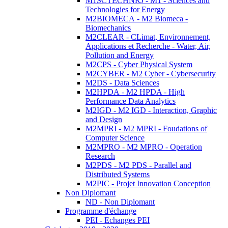
M1SCTECHNRJ - M1 - Sciences and
Technologies for Energy
M2BIOMECA - M2 Biomeca -
Biomechanics
M2CLEAR - CLimat, Environnement,
Applications et Recherche - Water, Air,
Pollution and Energy
M2CPS - Cyber Physical System
M2CYBER - M2 Cyber - Cybersecurity
M2DS - Data Sciences
M2HPDA - M2 HPDA - High
Performance Data Analytics
M2IGD - M2 IGD - Interaction, Graphic
and Design
M2MPRI - M2 MPRI - Foudations of
Computer Science
M2MPRO - M2 MPRO - Operation
Research
M2PDS - M2 PDS - Parallel and
Distributed Systems
M2PIC - Projet Innovation Conception
Non Diplomant
ND - Non Diplomant
Programme d'échange
PEI - Echanges PEI