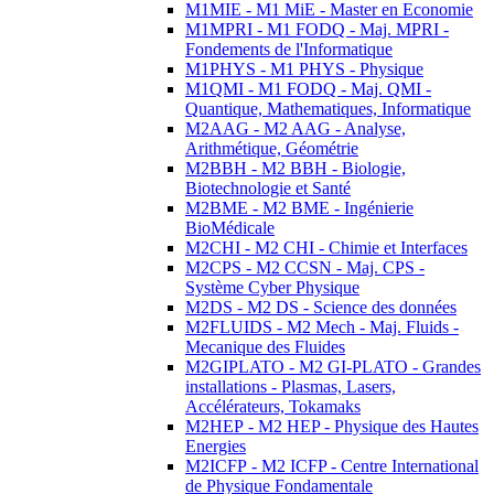
M1MIE - M1 MiE - Master en Economie
M1MPRI - M1 FODQ - Maj. MPRI -
Fondements de l'Informatique
M1PHYS - M1 PHYS - Physique
M1QMI - M1 FODQ - Maj. QMI -
Quantique, Mathematiques, Informatique
M2AAG - M2 AAG - Analyse,
Arithmétique, Géométrie
M2BBH - M2 BBH - Biologie,
Biotechnologie et Santé
M2BME - M2 BME - Ingénierie
BioMédicale
M2CHI - M2 CHI - Chimie et Interfaces
M2CPS - M2 CCSN - Maj. CPS -
Système Cyber Physique
M2DS - M2 DS - Science des données
M2FLUIDS - M2 Mech - Maj. Fluids -
Mecanique des Fluides
M2GIPLATO - M2 GI-PLATO - Grandes
installations - Plasmas, Lasers,
Accélérateurs, Tokamaks
M2HEP - M2 HEP - Physique des Hautes
Energies
M2ICFP - M2 ICFP - Centre International
de Physique Fondamentale