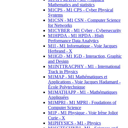
Mathematics and statistics
M1CPS - M1 CPS - Cyber Physical
Systems
M1CSN - M1 CSN - Computer Science
for Networks
M1CYBER - M1 Cyber - Cybersecurity
M1HPDA - M1 HPDA - High
Performance Data Analytics
M1I - M1 Informatique - Voie Jacques
Herbrand - X
M1IGD - M1 IGD - Interaction, Graphic
and Design
M1INTTRACPHY - M1 - International
Track in Physics
M1MAP - M1 Mathématiques et
Applications - Voie Jacques Hadamard -
École Polytechnique
M1MATHAPP - M1 - Mathématiques
Appliquées
M1MPRI - M1 MPRI - Foudations of
Computer Science
M1P - M1 Physique - Voie Irène Joliot
Curie - X
M1PHYSICS - M1 - Physics