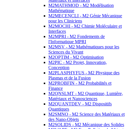
Matériaux et Interfaces
M2MATHMOD - M2 Modélisation
Mathématique
M2MECENCLI - M2 Génie Mécanique
pour les Cliniciens
M2MOCHI - M2 Chimie Moléculaire et
Interfaces
M2MPRI - M2 Fondements de
l'Informatique MPRI
M2MSV - M2 Mathématiques pour les
Sciences du Vivant
M2OPTIM - M2 Optimisation
M2PIC - M2 Projet, Innovation,
Conception
M2PLASPHYFUS - M2 Physique des
Plasmas et de la Fusion
M2PROBFIN - M2 Probabilités et
Finance
M2QNSLMT - M2 Quantique, Lumière,
Matériaux et Nanosciences
M2QUANTDEV - M2 Dispositifs
Quantiques
M2SMNO - M2 Science des Matériaux et
des Nano-Objets
M2SOLIDS - M2 Mécanique des Solides