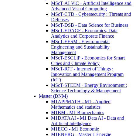
MScT-AI-ViC - Artificial Intelligence and
Advanced Visual Computing
MScT-CTD - Cybersecurity : Threats and
Defenses
MScT-DSB - Data Science for Business
MScT-EDACF - Economics, Data
Analytics and Corporate Finance
MScT-EESM - Environmental
Engineering and Sustainability
Management
MScT-ESCLiP - Economics for Smart
Cities and Climate Policy
MScT-IOT - Internet of Things :
Innovation and Management Program
(IoT)
MScT-STEEM - Energy Environment :
Science Technology & Management
Master (DNM)
M1APPMATH - M1 - Applied
Mathematics and statistics
M1BM - M1 Biomechanics
M1DATAAI - M1 Data AI - Data and
Artificial Intelligence
M1ECO - M1 Economie
M1ENERG - Master 1 Énergie