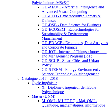
Polytechnique -MSc&T
GD-AIAVC - Artificial Intelligence and
Advanced Visual Computing
GD-CTD - Cybersecurity : Threats &
Defenses
GD-DSB - Data Science for Business
GD-ECOSEM - Ecotechnologies for
Sustainability & Environment
Management
GD-EDACF - Economics, Data Analytics
and Corporate Finance
GD-IOT - Internet of Things : Innovation
and Management Program (IoT)
GD-SCUP - Smart Cities and Urban
Policy
GD-STEEM - Energy Environment :
Science Technology & Management
Catalogue 2017 - 2018
Cycle Ingénieur
X - Diplôme d'ingénieur de l'Ecole
Polytechnique
Master (DNM)
M1QMI - M1 FODQ - Maj. QMI -
Quantique, mathematiques, informatique