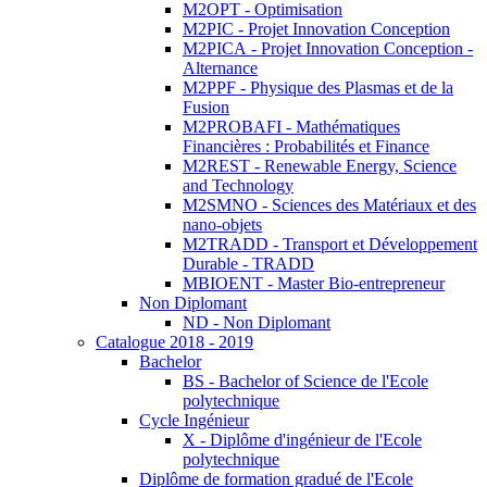
M2OPT - Optimisation
M2PIC - Projet Innovation Conception
M2PICA - Projet Innovation Conception -
Alternance
M2PPF - Physique des Plasmas et de la
Fusion
M2PROBAFI - Mathématiques
Financières : Probabilités et Finance
M2REST - Renewable Energy, Science
and Technology
M2SMNO - Sciences des Matériaux et des
nano-objets
M2TRADD - Transport et Développement
Durable - TRADD
MBIOENT - Master Bio-entrepreneur
Non Diplomant
ND - Non Diplomant
Catalogue 2018 - 2019
Bachelor
BS - Bachelor of Science de l'Ecole
polytechnique
Cycle Ingénieur
X - Diplôme d'ingénieur de l'Ecole
polytechnique
Diplôme de formation gradué de l'Ecole