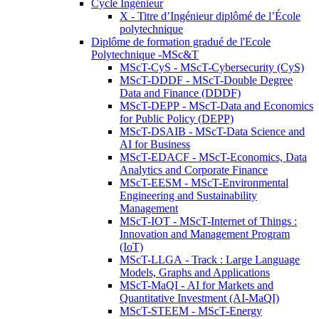
Cycle Ingénieur
X - Titre d’Ingénieur diplômé de l’École
polytechnique
Diplôme de formation gradué de l'Ecole
Polytechnique -MSc&T
MScT-CyS - MScT-Cybersecurity (CyS)
MScT-DDDF - MScT-Double Degree
Data and Finance (DDDF)
MScT-DEPP - MScT-Data and Economics
for Public Policy (DEPP)
MScT-DSAIB - MScT-Data Science and
AI for Business
MScT-EDACF - MScT-Economics, Data
Analytics and Corporate Finance
MScT-EESM - MScT-Environmental
Engineering and Sustainability
Management
MScT-IOT - MScT-Internet of Things :
Innovation and Management Program
(IoT)
MScT-LLGA - Track : Large Language
Models, Graphs and Applications
MScT-MaQI - AI for Markets and
Quantitative Investment (AI-MaQI)
MScT-STEEM - MScT-Energy