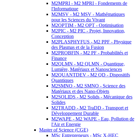
M2MPRI - M2 MPRI - Fondements de
l'Informatique
M2MSV - M2 MSV - Mathématiques
pour les Sciences du Vivant
M2OPTIM - M2 OPT - Optimisation
M2PIC - M2 PIC - Projet, Innovation,
Conception
M2PLASPHYFUS - M2 PPF - Physique
des Plasmas et de la Fusion
M2PROBFIN - M2 PF - Probabilités et
Finance
M2QLMN - M2 QLMN - Quantique,
Lumière, Matériaux et Nanosciences
M2QUANTDEV - M2 QD - Dispositifs
Quantiques
M2SMNO - M2 SMNO - Science des
Matériaux et des Nano-Objets
M2SOLIDS - M2 Solids - Mécanique des
Solides
M2TRADD - M2 TraDD - Transport et
Développement Durable
M2WAPE - M2 WAPE - Eau, Pollution de
l'Air et Energie
Master of Science (CGE)
MSc Entrepreneurs - MSc X-HEC