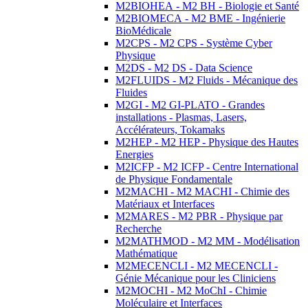
M2BIOHEA - M2 BH - Biologie et Santé
M2BIOMECA - M2 BME - Ingénierie
BioMédicale
M2CPS - M2 CPS - Système Cyber
Physique
M2DS - M2 DS - Data Science
M2FLUIDS - M2 Fluids - Mécanique des
Fluides
M2GI - M2 GI-PLATO - Grandes
installations - Plasmas, Lasers,
Accélérateurs, Tokamaks
M2HEP - M2 HEP - Physique des Hautes
Energies
M2ICFP - M2 ICFP - Centre International
de Physique Fondamentale
M2MACHI - M2 MACHI - Chimie des
Matériaux et Interfaces
M2MARES - M2 PBR - Physique par
Recherche
M2MATHMOD - M2 MM - Modélisation
Mathématique
M2MECENCLI - M2 MECENCLI -
Génie Mécanique pour les Cliniciens
M2MOCHI - M2 MoChI - Chimie
Moléculaire et Interfaces