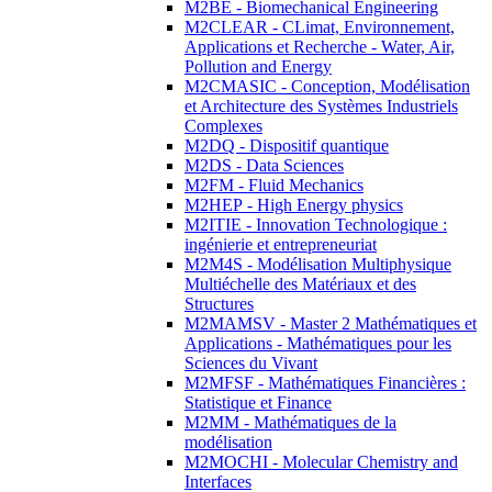
M2BE - Biomechanical Engineering
M2CLEAR - CLimat, Environnement,
Applications et Recherche - Water, Air,
Pollution and Energy
M2CMASIC - Conception, Modélisation
et Architecture des Systèmes Industriels
Complexes
M2DQ - Dispositif quantique
M2DS - Data Sciences
M2FM - Fluid Mechanics
M2HEP - High Energy physics
M2ITIE - Innovation Technologique :
ingénierie et entrepreneuriat
M2M4S - Modélisation Multiphysique
Multiéchelle des Matériaux et des
Structures
M2MAMSV - Master 2 Mathématiques et
Applications - Mathématiques pour les
Sciences du Vivant
M2MFSF - Mathématiques Financières :
Statistique et Finance
M2MM - Mathématiques de la
modélisation
M2MOCHI - Molecular Chemistry and
Interfaces