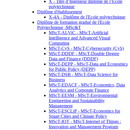
X - Titre d’Ingénieur diplômé de l’École
polytechnique
Diplôme d'établissement
X-4A - Diplôme de l'Ecole polytechnique
Diplôme de formation gradué de l'Ecole
Polytechnique -MSc&T
MScT-AI-ViC - MScT-Artificial
Intelligence and Advanced Visual
Computing
MScT-CyS - MScT-Cybersecurity (CyS)
MScT-DDDF - MScT-Double Degree
Data and Finance (DDDF)
MScT-DEPP - MScT-Data and Economics
for Public Policy (DEPP)
MScT-DSB - MScT-Data Science for
Business
MScT-EDACF - MScT-Economics, Data
Analytics and Corporate Finance
MScT-EESM - MScT-Environmental
Engineering and Sustainability
Management
MScT-ESCLiP - MScT-Economics for
Smart Cities and Climate Policy
MScT-IOT - MScT-Internet of Things :
Innovation and Management Program