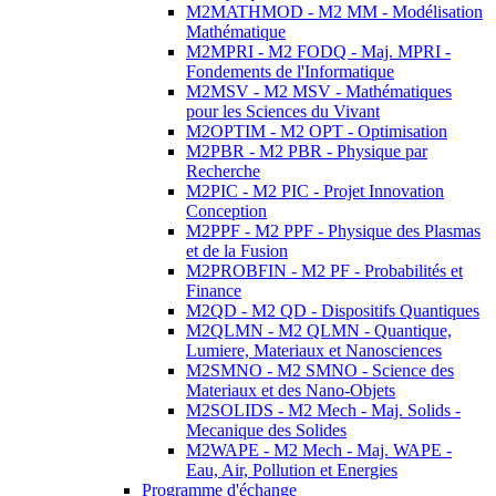
M2MATHMOD - M2 MM - Modélisation
Mathématique
M2MPRI - M2 FODQ - Maj. MPRI -
Fondements de l'Informatique
M2MSV - M2 MSV - Mathématiques
pour les Sciences du Vivant
M2OPTIM - M2 OPT - Optimisation
M2PBR - M2 PBR - Physique par
Recherche
M2PIC - M2 PIC - Projet Innovation
Conception
M2PPF - M2 PPF - Physique des Plasmas
et de la Fusion
M2PROBFIN - M2 PF - Probabilités et
Finance
M2QD - M2 QD - Dispositifs Quantiques
M2QLMN - M2 QLMN - Quantique,
Lumiere, Materiaux et Nanosciences
M2SMNO - M2 SMNO - Science des
Materiaux et des Nano-Objets
M2SOLIDS - M2 Mech - Maj. Solids -
Mecanique des Solides
M2WAPE - M2 Mech - Maj. WAPE -
Eau, Air, Pollution et Energies
Programme d'échange