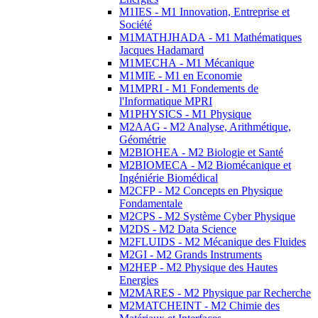
M1IES - M1 Innovation, Entreprise et
Société
M1MATHJHADA - M1 Mathématiques
Jacques Hadamard
M1MECHA - M1 Mécanique
M1MIE - M1 en Economie
M1MPRI - M1 Fondements de
l'Informatique MPRI
M1PHYSICS - M1 Physique
M2AAG - M2 Analyse, Arithmétique,
Géométrie
M2BIOHEA - M2 Biologie et Santé
M2BIOMECA - M2 Biomécanique et
Ingéniérie Biomédical
M2CFP - M2 Concepts en Physique
Fondamentale
M2CPS - M2 Système Cyber Physique
M2DS - M2 Data Science
M2FLUIDS - M2 Mécanique des Fluides
M2GI - M2 Grands Instruments
M2HEP - M2 Physique des Hautes
Energies
M2MARES - M2 Physique par Recherche
M2MATCHEINT - M2 Chimie des