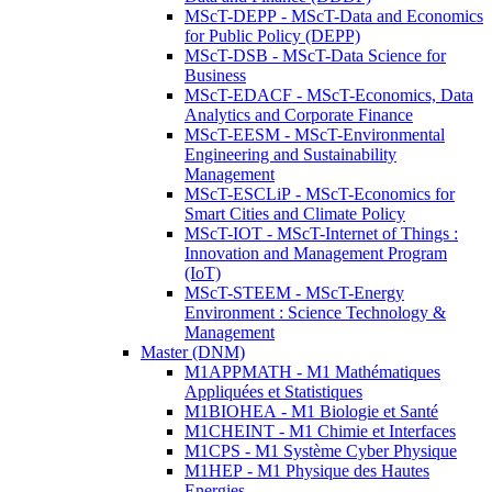
MScT-DEPP - MScT-Data and Economics
for Public Policy (DEPP)
MScT-DSB - MScT-Data Science for
Business
MScT-EDACF - MScT-Economics, Data
Analytics and Corporate Finance
MScT-EESM - MScT-Environmental
Engineering and Sustainability
Management
MScT-ESCLiP - MScT-Economics for
Smart Cities and Climate Policy
MScT-IOT - MScT-Internet of Things :
Innovation and Management Program
(IoT)
MScT-STEEM - MScT-Energy
Environment : Science Technology &
Management
Master (DNM)
M1APPMATH - M1 Mathématiques
Appliquées et Statistiques
M1BIOHEA - M1 Biologie et Santé
M1CHEINT - M1 Chimie et Interfaces
M1CPS - M1 Système Cyber Physique
M1HEP - M1 Physique des Hautes
Energies