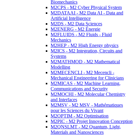
Biomechanics
M2CPS - M2 Cyber Physical System
M2DATAAI - M2 Data AI - Data and
Artificial Intelligence
M2DS - M2 Data Sciences
M2ENERG - M2 Énergie
M2FLUIDS - M2 Fluids - Fluid
Mechanics
M2HEP - M2 High Energy physics
M2ICS - M2 Integration, Circuits and
Systems
M2MATHMOD - M2 Mathematical
Modelling
M2MECENCLI - M2 Mecencli -
Mechanical Engineering for Clinicians
M2MICAS - M2 Machine Learning,
Communications and Security
M2MOCHI - M2 Molecular Chemistry
and Interfaces
M2MSV - M2 MSV - Mathématiques
pour les Sciences du Vivant
M2OPTIM - M2 Optimisation
M2PIC - M2 Projet Innovation Conception
M2QNSLMT - M2 Quantum, Light,
Materials and Nanosciences