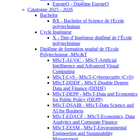
EuroteQ - Diplôme EuroteQ
Catalogue 2025 - 2026
Bachelor
BX - Bachelor of Science de l'Ecole
polytechnique
Cycle Ingénieur
X - Titre d’Ingénieur diplômé de l’École
polytechnique
Diplôme de formation gradué de l'Ecole
Polytechnique -MSc&T
MScT-AI-ViC - MScT-Artificial
Intelligence and Advanced Visual
Computing
MScT-CyS - MScT-Cybersecurity (CyS)
MScT-DDDF - MScT-Double Degree
Data and Finance (DDDF)
MScT-DEPP - MScT-Data and Economics
for Public Policy (DEPP)
MScT-DSAIB - MScT-Data Science and
AI for Business
MScT-EDACF - MScT-Economics, Data
Analytics and Corporate Finance
MScT-EESM - MScT-Environmental
Engineering and Sustainability
Management