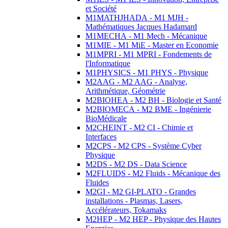
et Société
M1MATHJHADA - M1 MJH -
Mathématiques Jacques Hadamard
M1MECHA - M1 Mech - Mécanique
M1MIE - M1 MiE - Master en Economie
M1MPRI - M1 MPRI - Fondements de
l'Informatique
M1PHYSICS - M1 PHYS - Physique
M2AAG - M2 AAG - Analyse,
Arithmétique, Géométrie
M2BIOHEA - M2 BH - Biologie et Santé
M2BIOMECA - M2 BME - Ingénierie
BioMédicale
M2CHEINT - M2 CI - Chimie et
Interfaces
M2CPS - M2 CPS - Système Cyber
Physique
M2DS - M2 DS - Data Science
M2FLUIDS - M2 Fluids - Mécanique des
Fluides
M2GI - M2 GI-PLATO - Grandes
installations - Plasmas, Lasers,
Accélérateurs, Tokamaks
M2HEP - M2 HEP - Physique des Hautes