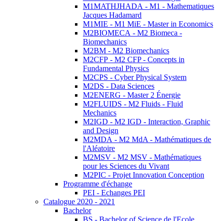
M1MATHJHADA - M1 - Mathematiques
Jacques Hadamard
M1MIE - M1 MiE - Master in Economics
M2BIOMECA - M2 Biomeca -
Biomechanics
M2BM - M2 Biomechanics
M2CFP - M2 CFP - Concepts in
Fundamental Physics
M2CPS - Cyber Physical System
M2DS - Data Sciences
M2ENERG - Master 2 Énergie
M2FLUIDS - M2 Fluids - Fluid
Mechanics
M2IGD - M2 IGD - Interaction, Graphic
and Design
M2MDA - M2 MdA - Mathématiques de
l'Aléatoire
M2MSV - M2 MSV - Mathématiques
pour les Sciences du Vivant
M2PIC - Projet Innovation Conception
Programme d'échange
PEI - Echanges PEI
Catalogue 2020 - 2021
Bachelor
BS - Bachelor of Science de l'Ecole