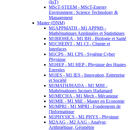
(IoT)
MScT-STEEM - MScT-Energy
Environment : Science Technology &
Management
Master (DNM)
M1APPMATH - M1 APPMS -
Mathématiques Appliquées et Statistiques
M1BIOHEA - M1 BH - Biologie et Santé
M1CHEINT - M1 CI - Chimie et
Interfaces
M1CPS - M1 CPS - Système Cyber
Physique
M1HEP - M1 HEP - Physique des Hautes
Energies
M1IES - M1 IES - Innovation, Entreprise
et Société
M1MATHJHADA - M1 MJH -
Mathématiques Jacques Hadamard
M1MECHA - M1 Mech - Mécanique
M1MIE - M1 MiE - Master en Economie
M1MPRI - M1 MPRI - Fondements de
l'Informatique
M1PHYSICS - M1 PHYS - Physique
M2AAG - M2 AAG - Analyse,
Arithmétique, Géométrie