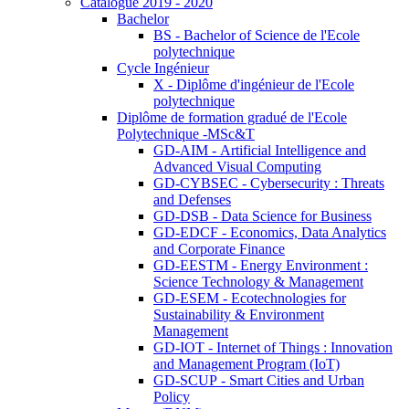
Catalogue 2019 - 2020
Bachelor
BS - Bachelor of Science de l'Ecole
polytechnique
Cycle Ingénieur
X - Diplôme d'ingénieur de l'Ecole
polytechnique
Diplôme de formation gradué de l'Ecole
Polytechnique -MSc&T
GD-AIM - Artificial Intelligence and
Advanced Visual Computing
GD-CYBSEC - Cybersecurity : Threats
and Defenses
GD-DSB - Data Science for Business
GD-EDCF - Economics, Data Analytics
and Corporate Finance
GD-EESTM - Energy Environment :
Science Technology & Management
GD-ESEM - Ecotechnologies for
Sustainability & Environment
Management
GD-IOT - Internet of Things : Innovation
and Management Program (IoT)
GD-SCUP - Smart Cities and Urban
Policy