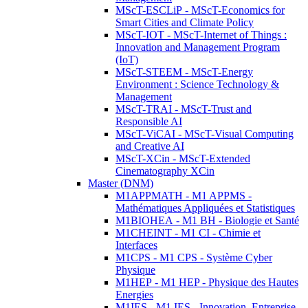
MScT-ESCLiP - MScT-Economics for
Smart Cities and Climate Policy
MScT-IOT - MScT-Internet of Things :
Innovation and Management Program
(IoT)
MScT-STEEM - MScT-Energy
Environment : Science Technology &
Management
MScT-TRAI - MScT-Trust and
Responsible AI
MScT-ViCAI - MScT-Visual Computing
and Creative AI
MScT-XCin - MScT-Extended
Cinematography XCin
Master (DNM)
M1APPMATH - M1 APPMS -
Mathématiques Appliquées et Statistiques
M1BIOHEA - M1 BH - Biologie et Santé
M1CHEINT - M1 CI - Chimie et
Interfaces
M1CPS - M1 CPS - Système Cyber
Physique
M1HEP - M1 HEP - Physique des Hautes
Energies
M1IES - M1 IES - Innovation, Entreprise