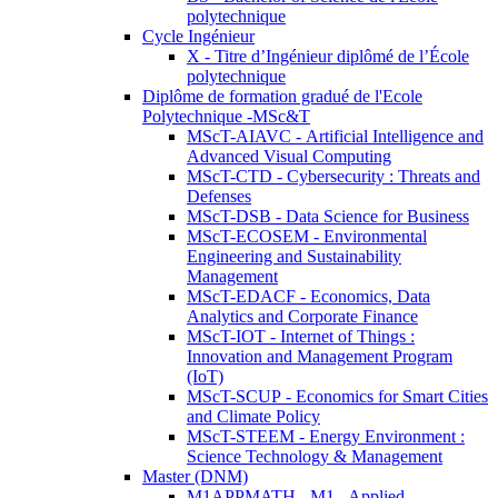
polytechnique
Cycle Ingénieur
X - Titre d’Ingénieur diplômé de l’École
polytechnique
Diplôme de formation gradué de l'Ecole
Polytechnique -MSc&T
MScT-AIAVC - Artificial Intelligence and
Advanced Visual Computing
MScT-CTD - Cybersecurity : Threats and
Defenses
MScT-DSB - Data Science for Business
MScT-ECOSEM - Environmental
Engineering and Sustainability
Management
MScT-EDACF - Economics, Data
Analytics and Corporate Finance
MScT-IOT - Internet of Things :
Innovation and Management Program
(IoT)
MScT-SCUP - Economics for Smart Cities
and Climate Policy
MScT-STEEM - Energy Environment :
Science Technology & Management
Master (DNM)
M1APPMATH - M1 - Applied