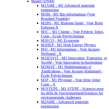
Master (DNM)
M1AME - M1 Advanced materials
engineering
M1BI - M1 Bio-informatique (Voie
Rosalind Franklin)
M1BS - M1 Biologie-Santé - Voie Boris
Ephrussi-X
M1C - M1 Chimie - Voie Fréderic Joliot-
Curie - Ecole Polytechnique
M1ECO - M1 Economie
M1HEP - M1 High Energy Physics
M1I - M1 Informatique - Voie Jacques
Herbrand - X
M1IESVIT - M1 Innovation, Entreprise, et
Société - Voie Innovation technologique
M1MAP - M1 Mathématiques et
Applications - Voie Jacques Hadamard -
École Polytechnique
M1P - M1 Physique - Voie Irène Joliot
Curie - X
M1STEPE - M1 STEPE - Sciences pour
les défis de l'environnement/Sciences for
environmentals challenges
M2AME - Advanced materials
engineering