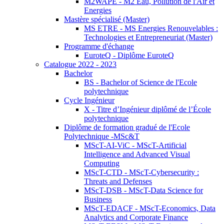
M2WAPE - M2 Eau, Pollution de l'Air et
Energies
Mastère spécialisé (Master)
MS ETRE - MS Energies Renouvelables :
Technologies et Entrepreneuriat (Master)
Programme d'échange
EuroteQ - Diplôme EuroteQ
Catalogue 2022 - 2023
Bachelor
BS - Bachelor of Science de l'Ecole
polytechnique
Cycle Ingénieur
X - Titre d’Ingénieur diplômé de l’École
polytechnique
Diplôme de formation gradué de l'Ecole
Polytechnique -MSc&T
MScT-AI-ViC - MScT-Artificial
Intelligence and Advanced Visual
Computing
MScT-CTD - MScT-Cybersecurity :
Threats and Defenses
MScT-DSB - MScT-Data Science for
Business
MScT-EDACF - MScT-Economics, Data
Analytics and Corporate Finance