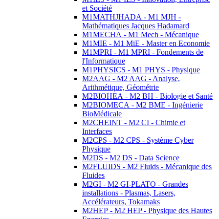
et Société
M1MATHJHADA - M1 MJH -
Mathématiques Jacques Hadamard
M1MECHA - M1 Mech - Mécanique
M1MIE - M1 MiE - Master en Economie
M1MPRI - M1 MPRI - Fondements de
l'Informatique
M1PHYSICS - M1 PHYS - Physique
M2AAG - M2 AAG - Analyse,
Arithmétique, Géométrie
M2BIOHEA - M2 BH - Biologie et Santé
M2BIOMECA - M2 BME - Ingénierie
BioMédicale
M2CHEINT - M2 CI - Chimie et
Interfaces
M2CPS - M2 CPS - Système Cyber
Physique
M2DS - M2 DS - Data Science
M2FLUIDS - M2 Fluids - Mécanique des
Fluides
M2GI - M2 GI-PLATO - Grandes
installations - Plasmas, Lasers,
Accélérateurs, Tokamaks
M2HEP - M2 HEP - Physique des Hautes