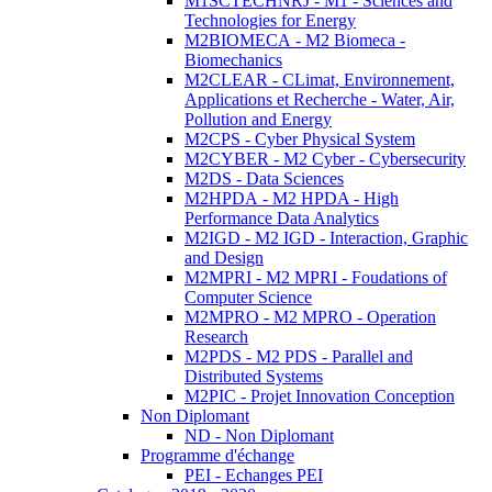
M1SCTECHNRJ - M1 - Sciences and
Technologies for Energy
M2BIOMECA - M2 Biomeca -
Biomechanics
M2CLEAR - CLimat, Environnement,
Applications et Recherche - Water, Air,
Pollution and Energy
M2CPS - Cyber Physical System
M2CYBER - M2 Cyber - Cybersecurity
M2DS - Data Sciences
M2HPDA - M2 HPDA - High
Performance Data Analytics
M2IGD - M2 IGD - Interaction, Graphic
and Design
M2MPRI - M2 MPRI - Foudations of
Computer Science
M2MPRO - M2 MPRO - Operation
Research
M2PDS - M2 PDS - Parallel and
Distributed Systems
M2PIC - Projet Innovation Conception
Non Diplomant
ND - Non Diplomant
Programme d'échange
PEI - Echanges PEI