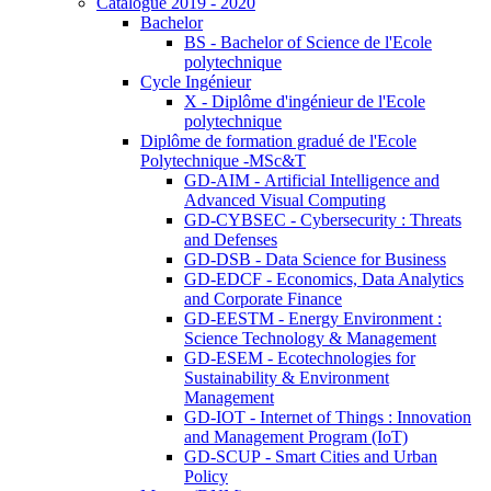
Catalogue 2019 - 2020
Bachelor
BS - Bachelor of Science de l'Ecole
polytechnique
Cycle Ingénieur
X - Diplôme d'ingénieur de l'Ecole
polytechnique
Diplôme de formation gradué de l'Ecole
Polytechnique -MSc&T
GD-AIM - Artificial Intelligence and
Advanced Visual Computing
GD-CYBSEC - Cybersecurity : Threats
and Defenses
GD-DSB - Data Science for Business
GD-EDCF - Economics, Data Analytics
and Corporate Finance
GD-EESTM - Energy Environment :
Science Technology & Management
GD-ESEM - Ecotechnologies for
Sustainability & Environment
Management
GD-IOT - Internet of Things : Innovation
and Management Program (IoT)
GD-SCUP - Smart Cities and Urban
Policy