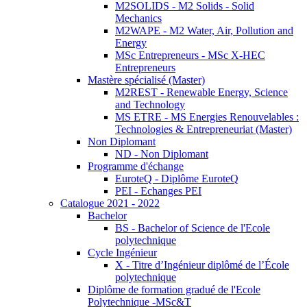
M2SOLIDS - M2 Solids - Solid
Mechanics
M2WAPE - M2 Water, Air, Pollution and
Energy
MSc Entrepreneurs - MSc X-HEC
Entrepreneurs
Mastère spécialisé (Master)
M2REST - Renewable Energy, Science
and Technology
MS ETRE - MS Energies Renouvelables :
Technologies & Entrepreneuriat (Master)
Non Diplomant
ND - Non Diplomant
Programme d'échange
EuroteQ - Diplôme EuroteQ
PEI - Echanges PEI
Catalogue 2021 - 2022
Bachelor
BS - Bachelor of Science de l'Ecole
polytechnique
Cycle Ingénieur
X - Titre d’Ingénieur diplômé de l’École
polytechnique
Diplôme de formation gradué de l'Ecole
Polytechnique -MSc&T