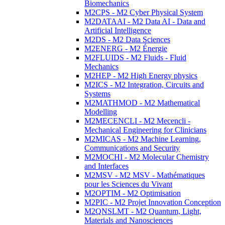
Biomechanics
M2CPS - M2 Cyber Physical System
M2DATAAI - M2 Data AI - Data and
Artificial Intelligence
M2DS - M2 Data Sciences
M2ENERG - M2 Énergie
M2FLUIDS - M2 Fluids - Fluid
Mechanics
M2HEP - M2 High Energy physics
M2ICS - M2 Integration, Circuits and
Systems
M2MATHMOD - M2 Mathematical
Modelling
M2MECENCLI - M2 Mecencli -
Mechanical Engineering for Clinicians
M2MICAS - M2 Machine Learning,
Communications and Security
M2MOCHI - M2 Molecular Chemistry
and Interfaces
M2MSV - M2 MSV - Mathématiques
pour les Sciences du Vivant
M2OPTIM - M2 Optimisation
M2PIC - M2 Projet Innovation Conception
M2QNSLMT - M2 Quantum, Light,
Materials and Nanosciences