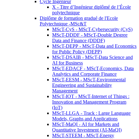
Cycle Ingénieur
X - Titre d’Ingénieur diplômé de l’École
polytechnique
Diplôme de formation gradué de l'Ecole
Polytechnique -MSc&T
MScT-CyS - MScT-Cybersecurity (CyS)
MScT-DDDF - MScT-Double Degree
Data and Finance (DDDF)
MScT-DEPP - MScT-Data and Economics
for Public Policy (DEPP)
MScT-DSAIB - MScT-Data Science and
AI for Business
MScT-EDACF - MScT-Economics, Data
Analytics and Corporate Finance
MScT-EESM - MScT-Environmental
Engineering and Sustainability
Management
MScT-IOT - MScT-Internet of Things :
Innovation and Management Program
(IoT)
MScT-LLGA - Track : Large Language
Models, Graphs and Applications
MScT-MaQI - AI for Markets and
Quantitative Investment (AI-MaQI)
MScT-STEEM - MScT-Energy