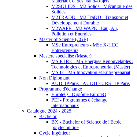
Matériaux et des Nano-Objets
M2SOLIDS - M2 Solids - Mécanique des
Solides
M2TRADD - M2 TraDD - Transport et
Développement Durable
M2WAPE - M2 WAPE - Eau, Air,
Pollution et Énergies
Master of Science (CGE)
MSc Entrepreneurs - MSc X-HEC
Entrepreneurs
Mastère spécialisé (Master)
MS ETRE - MS Energies Renouvelables :
Technologies et Entrepreneuriat (Master)
MS IE - MS Innovation et Entreprenariat
Non Diplomant
AUD_IPParis - AUDITEURS - IP Paris
Programme d'échange
EuroteQ - Diplôme EuroteQ
PEI - Programmes d'échange
internationaux
Catalogue 2024 - 2025
Bachelor
BX - Bachelor of Science de l'Ecole
polytechnique
Cycle Ingénieur