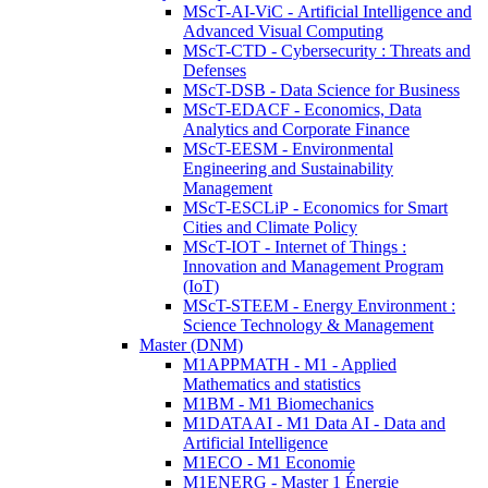
MScT-AI-ViC - Artificial Intelligence and
Advanced Visual Computing
MScT-CTD - Cybersecurity : Threats and
Defenses
MScT-DSB - Data Science for Business
MScT-EDACF - Economics, Data
Analytics and Corporate Finance
MScT-EESM - Environmental
Engineering and Sustainability
Management
MScT-ESCLiP - Economics for Smart
Cities and Climate Policy
MScT-IOT - Internet of Things :
Innovation and Management Program
(IoT)
MScT-STEEM - Energy Environment :
Science Technology & Management
Master (DNM)
M1APPMATH - M1 - Applied
Mathematics and statistics
M1BM - M1 Biomechanics
M1DATAAI - M1 Data AI - Data and
Artificial Intelligence
M1ECO - M1 Economie
M1ENERG - Master 1 Énergie