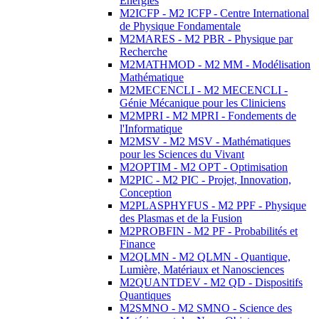
Energies
M2ICFP - M2 ICFP - Centre International
de Physique Fondamentale
M2MARES - M2 PBR - Physique par
Recherche
M2MATHMOD - M2 MM - Modélisation
Mathématique
M2MECENCLI - M2 MECENCLI -
Génie Mécanique pour les Cliniciens
M2MPRI - M2 MPRI - Fondements de
l'Informatique
M2MSV - M2 MSV - Mathématiques
pour les Sciences du Vivant
M2OPTIM - M2 OPT - Optimisation
M2PIC - M2 PIC - Projet, Innovation,
Conception
M2PLASPHYFUS - M2 PPF - Physique
des Plasmas et de la Fusion
M2PROBFIN - M2 PF - Probabilités et
Finance
M2QLMN - M2 QLMN - Quantique,
Lumière, Matériaux et Nanosciences
M2QUANTDEV - M2 QD - Dispositifs
Quantiques
M2SMNO - M2 SMNO - Science des