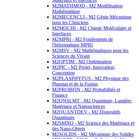
Matériaux et Interfaces
M2MATHMOD - M2 Modélisation
Mathématique
M2MECENCLI - M2 Génie Mécanique
pour les Cliniciens
M2MOCHI - M2 Chimie Moléculaire et
Interfaces
M2MPRI - M2 Fondements de
l'Informatique MPRI
M2MSV - M2 Mathématiques pour les
Sciences du Vivant
M2OPTIM - M2 Optimisation
M2PIC - M2 Projet, Innovation,
Conception
M2PLASPHYFUS - M2 Physique des
Plasmas et de la Fusion
M2PROBFIN - M2 Probabilités et
Finance
M2QNSLMT - M2 Quantique, Lumière,
Matériaux et Nanosciences
M2QUANTDEV - M2 Dispositifs
Quantiques
M2SMNO - M2 Science des Matériaux et
des Nano-Objets
M2SOLIDS - M2 Mécanique des Solides