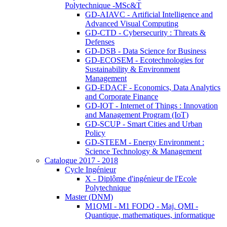
Polytechnique -MSc&T
GD-AIAVC - Artificial Intelligence and
Advanced Visual Computing
GD-CTD - Cybersecurity : Threats &
Defenses
GD-DSB - Data Science for Business
GD-ECOSEM - Ecotechnologies for
Sustainability & Environment
Management
GD-EDACF - Economics, Data Analytics
and Corporate Finance
GD-IOT - Internet of Things : Innovation
and Management Program (IoT)
GD-SCUP - Smart Cities and Urban
Policy
GD-STEEM - Energy Environment :
Science Technology & Management
Catalogue 2017 - 2018
Cycle Ingénieur
X - Diplôme d'ingénieur de l'Ecole
Polytechnique
Master (DNM)
M1QMI - M1 FODQ - Maj. QMI -
Quantique, mathematiques, informatique