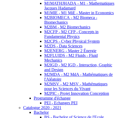
M1MATHJHADA - M1 - Mathematiques
Jacques Hadamard
M1MIE - M1 MiE - Master in Economics
M2BIOMECA - M2 Biomeca -
Biomechanics
M2BM - M2 Biomechanics
M2CFP - M2 CFP - Concepts in
Fundamental Physics
M2CPS - Cyber Physical System
M2DS - Data Sciences
M2ENERG - Master 2 Énergie
M2FLUIDS - M2 Fluids - Fluid
Mechanics
M2IGD - M2 IGD - Interaction, Graphic
and Design
M2MDA - M2 MdA - Mathématiques de
l'Aléatoire
M2MSV - M2 MSV - Mathématiques
pour les Sciences du Vivant
M2PIC - Projet Innovation Conception
Programme d'échange
PEI - Echanges PEI
Catalogue 2020 - 2021
Bachelor
BS - Bachelor of Science de l'Ecole