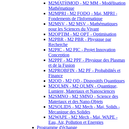
M2MATHMOD - M2 MM - Modélisation
Mathématique
M2MPRI - M2 FODQ - Maj. MPRI -
Fondements de l'Informatique
M2MSV - M2 MSV - Mathématiques
pour les Sciences du Vivant
M2OPTIM - M2 OPT - Optimisation
M2PBR - M2 PBR - Physique par
Recherche
M2PIC - M2 PIC - Projet Innovation
Conception
M2PPF - M2 PPF - Physique des Plasmas
et de la Fusion
M2PROBFIN - M2 PF - Probabilités et
Finance
M2QD - M2 QD - Dispositifs Quantiques
M2QLMN - M2 QLMN - Quantique,
Lumiere, Materiaux et Nanosciences
M2SMNO - M2 SMNO - Science des
Materiaux et des Nano-Objets
M2SOLIDS - M2 Mech - Maj. Solids -
Mecanique des Solides
M2WAPE - M2 Mech - Maj. WAPE -
Eau, Air, Pollution et Energies
Programme d'échange