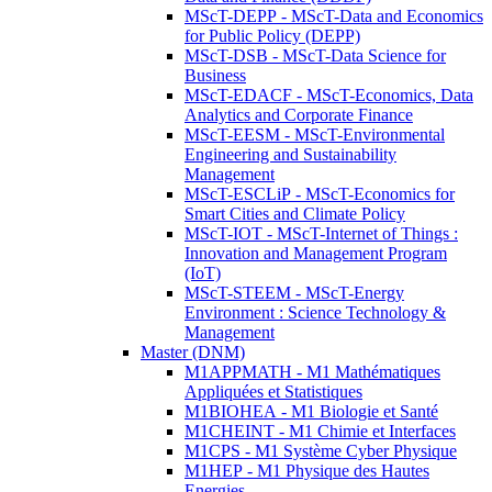
MScT-DEPP - MScT-Data and Economics
for Public Policy (DEPP)
MScT-DSB - MScT-Data Science for
Business
MScT-EDACF - MScT-Economics, Data
Analytics and Corporate Finance
MScT-EESM - MScT-Environmental
Engineering and Sustainability
Management
MScT-ESCLiP - MScT-Economics for
Smart Cities and Climate Policy
MScT-IOT - MScT-Internet of Things :
Innovation and Management Program
(IoT)
MScT-STEEM - MScT-Energy
Environment : Science Technology &
Management
Master (DNM)
M1APPMATH - M1 Mathématiques
Appliquées et Statistiques
M1BIOHEA - M1 Biologie et Santé
M1CHEINT - M1 Chimie et Interfaces
M1CPS - M1 Système Cyber Physique
M1HEP - M1 Physique des Hautes
Energies