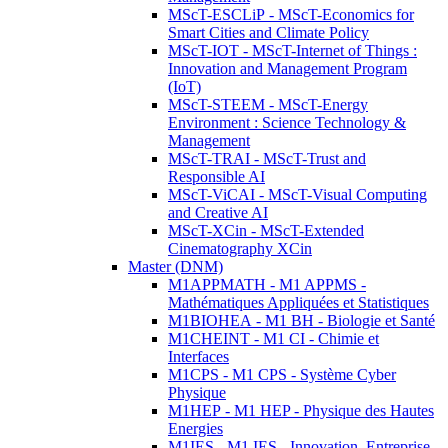
MScT-ESCLiP - MScT-Economics for
Smart Cities and Climate Policy
MScT-IOT - MScT-Internet of Things :
Innovation and Management Program
(IoT)
MScT-STEEM - MScT-Energy
Environment : Science Technology &
Management
MScT-TRAI - MScT-Trust and
Responsible AI
MScT-ViCAI - MScT-Visual Computing
and Creative AI
MScT-XCin - MScT-Extended
Cinematography XCin
Master (DNM)
M1APPMATH - M1 APPMS -
Mathématiques Appliquées et Statistiques
M1BIOHEA - M1 BH - Biologie et Santé
M1CHEINT - M1 CI - Chimie et
Interfaces
M1CPS - M1 CPS - Système Cyber
Physique
M1HEP - M1 HEP - Physique des Hautes
Energies
M1IES - M1 IES - Innovation, Entreprise