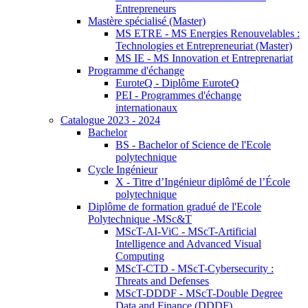
Entrepreneurs
Mastère spécialisé (Master)
MS ETRE - MS Energies Renouvelables :
Technologies et Entrepreneuriat (Master)
MS IE - MS Innovation et Entreprenariat
Programme d'échange
EuroteQ - Diplôme EuroteQ
PEI - Programmes d'échange
internationaux
Catalogue 2023 - 2024
Bachelor
BS - Bachelor of Science de l'Ecole
polytechnique
Cycle Ingénieur
X - Titre d’Ingénieur diplômé de l’École
polytechnique
Diplôme de formation gradué de l'Ecole
Polytechnique -MSc&T
MScT-AI-ViC - MScT-Artificial
Intelligence and Advanced Visual
Computing
MScT-CTD - MScT-Cybersecurity :
Threats and Defenses
MScT-DDDF - MScT-Double Degree
Data and Finance (DDDF)