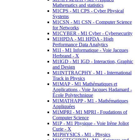
Mathematics and statistics
M1CPS - M1 CPS - Cyber Physical
Systems
M1CSN - M1 CSN - Computer Science
for Networks
M1CYBER - M1 Cyber - Cybersecurity
M1HPDA - M1 HPDA - High
Performance Data Analytics
M1I - M1 Informatique - Voie Jacques
Herbrand - X
M1IGD - M1 IGD - Interaction, Graphic
and Design
M1INTTRACPHY - M1 - International
Track in Physics
M1MAP - M1 Mathématiques et
Applications - Voie Jacques Hadamard -
École Polytechnique
M1MATHAPP - M1 - Mathématiques
Appliquées
M1MPRI - M1 MPRI - Foudations of
Computer Science
M1P - M1 Physique - Voie Irène Joliot
Curie - X
M1PHYSICS - M1 - Physics