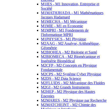
M1IES - M1 Innovation, Entreprise et
Société
M1MATHJHADA - M1 Mathématiques
Jacques Hadamard
M1MECHA - M1 Mécanique
M1MIE - M1 en Economie
M1MPRI - M1 Fondements de
l'Informatique MPRI
M1PHYSICS - M1 Physique
M2AAG - M2 Analyse, Arithmétique,
Géométrie
M2BIOHEA - M2 Biologie et Santé
M2BIOMECA - M2 Biomécanique et
Ingéniérie Biomédical
M2CFP - M2 Concepts en Physique
Fondamentale
M2CPS - M2 Système Cyber Physique
M2DS - M2 Data Science
M2FLUIDS - M2 Mécanique des Fluides
M2GI - M2 Grands Instruments
M2HEP - M2 Physique des Hautes
Energies
M2MARES - M2 Physique par Recherche
M2MATCHEINT - M2 Chimie des