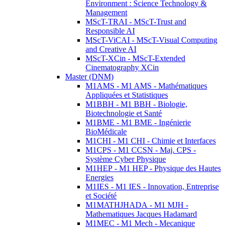
Environment : Science Technology &
Management
MScT-TRAI - MScT-Trust and
Responsible AI
MScT-ViCAI - MScT-Visual Computing
and Creative AI
MScT-XCin - MScT-Extended
Cinematography XCin
Master (DNM)
M1AMS - M1 AMS - Mathématiques
Appliquées et Statistiques
M1BBH - M1 BBH - Biologie,
Biotechnologie et Santé
M1BME - M1 BME - Ingénierie
BioMédicale
M1CHI - M1 CHI - Chimie et Interfaces
M1CPS - M1 CCSN - Maj. CPS -
Système Cyber Physique
M1HEP - M1 HEP - Physique des Hautes
Energies
M1IES - M1 IES - Innovation, Entreprise
et Société
M1MATHJHADA - M1 MJH -
Mathematiques Jacques Hadamard
M1MEC - M1 Mech - Mecanique