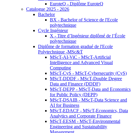
EuroteQ - Diplôme EuroteQ
Catalogue 2025 - 2026
Bachelor
BX - Bachelor of Science de l'Ecole
polytechnique
Cycle Ingénieur
X - Titre d’Ingénieur diplômé de l’École
polytechnique
Diplôme de formation gradué de l'Ecole
Polytechnique -MSc&T
MScT-AI-ViC - MScT-Artificial
Intelligence and Advanced Visual
Computing
MScT-CyS - MScT-Cybersecurity (CyS)
MScT-DDDF - MScT-Double Degree
Data and Finance (DDDF)
MScT-DEPP - MScT-Data and Economics
for Public Policy (DEPP)
MScT-DSAIB - MScT-Data Science and
AI for Business
MScT-EDACF - MScT-Economics, Data
Analytics and Corporate Finance
MScT-EESM - MScT-Environmental
Engineering and Sustainability
Management