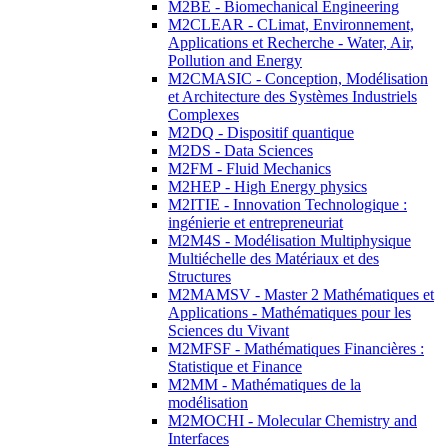
M2BE - Biomechanical Engineering
M2CLEAR - CLimat, Environnement,
Applications et Recherche - Water, Air,
Pollution and Energy
M2CMASIC - Conception, Modélisation
et Architecture des Systèmes Industriels
Complexes
M2DQ - Dispositif quantique
M2DS - Data Sciences
M2FM - Fluid Mechanics
M2HEP - High Energy physics
M2ITIE - Innovation Technologique :
ingénierie et entrepreneuriat
M2M4S - Modélisation Multiphysique
Multiéchelle des Matériaux et des
Structures
M2MAMSV - Master 2 Mathématiques et
Applications - Mathématiques pour les
Sciences du Vivant
M2MFSF - Mathématiques Financières :
Statistique et Finance
M2MM - Mathématiques de la
modélisation
M2MOCHI - Molecular Chemistry and
Interfaces