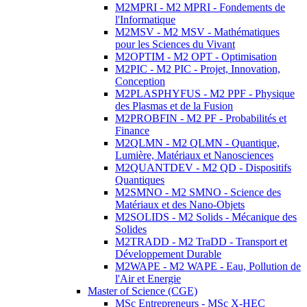
M2MPRI - M2 MPRI - Fondements de
l'Informatique
M2MSV - M2 MSV - Mathématiques
pour les Sciences du Vivant
M2OPTIM - M2 OPT - Optimisation
M2PIC - M2 PIC - Projet, Innovation,
Conception
M2PLASPHYFUS - M2 PPF - Physique
des Plasmas et de la Fusion
M2PROBFIN - M2 PF - Probabilités et
Finance
M2QLMN - M2 QLMN - Quantique,
Lumière, Matériaux et Nanosciences
M2QUANTDEV - M2 QD - Dispositifs
Quantiques
M2SMNO - M2 SMNO - Science des
Matériaux et des Nano-Objets
M2SOLIDS - M2 Solids - Mécanique des
Solides
M2TRADD - M2 TraDD - Transport et
Développement Durable
M2WAPE - M2 WAPE - Eau, Pollution de
l'Air et Energie
Master of Science (CGE)
MSc Entrepreneurs - MSc X-HEC