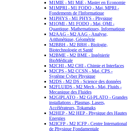
M1MIE - M1 MiE - Master en Economie
M1MPRI - M1 FODQ - Maj. MPRI -
Fondements de l'Informatique
M1PHYS - M1 PHYS - Physique
M1QMI - M1 FODQ - Maj. QMI -
Quantique, Mathematiques, Informatique
M2AAG - M2 AAG - Analyse,
Arithmétique, Géométrie
M2BBH - M2 BBH - Biologie,
Biotechnologie et Santé
M2BME - M2 BME - Ingénierie
BioMédicale
M2CHI - M2 CHI - Chimie et Interfaces
M2CPS - M2 CCSN - Maj. CPS -
Système Cyber Physique
M2DS - M2 DS - Science des données
M2FLUIDS - M2 Mech - Maj. Fluids -
Mecanique des Fluides
M2GIPLATO - M2 GI-PLATO - Grandes
installations - Plasmas, Lasers,
Accélérateurs, Tokamaks
M2HEP - M2 HEP - Physique des Hautes
Energies
M2ICFP - M2 ICFP - Centre International
de Physique Fondamentale