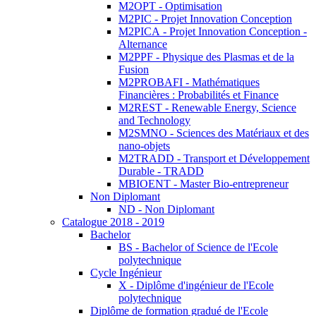
M2OPT - Optimisation
M2PIC - Projet Innovation Conception
M2PICA - Projet Innovation Conception -
Alternance
M2PPF - Physique des Plasmas et de la
Fusion
M2PROBAFI - Mathématiques
Financières : Probabilités et Finance
M2REST - Renewable Energy, Science
and Technology
M2SMNO - Sciences des Matériaux et des
nano-objets
M2TRADD - Transport et Développement
Durable - TRADD
MBIOENT - Master Bio-entrepreneur
Non Diplomant
ND - Non Diplomant
Catalogue 2018 - 2019
Bachelor
BS - Bachelor of Science de l'Ecole
polytechnique
Cycle Ingénieur
X - Diplôme d'ingénieur de l'Ecole
polytechnique
Diplôme de formation gradué de l'Ecole