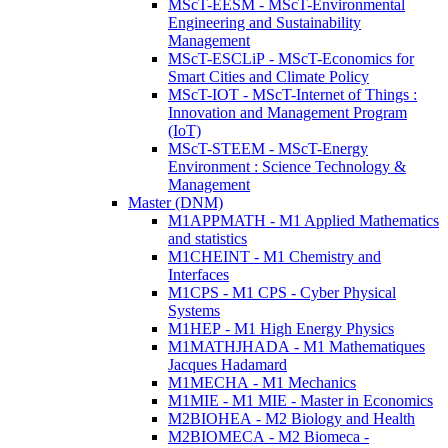
MScT-EESM - MScT-Environmental
Engineering and Sustainability
Management
MScT-ESCLiP - MScT-Economics for
Smart Cities and Climate Policy
MScT-IOT - MScT-Internet of Things :
Innovation and Management Program
(IoT)
MScT-STEEM - MScT-Energy
Environment : Science Technology &
Management
Master (DNM)
M1APPMATH - M1 Applied Mathematics
and statistics
M1CHEINT - M1 Chemistry and
Interfaces
M1CPS - M1 CPS - Cyber Physical
Systems
M1HEP - M1 High Energy Physics
M1MATHJHADA - M1 Mathematiques
Jacques Hadamard
M1MECHA - M1 Mechanics
M1MIE - M1 MIE - Master in Economics
M2BIOHEA - M2 Biology and Health
M2BIOMECA - M2 Biomeca -