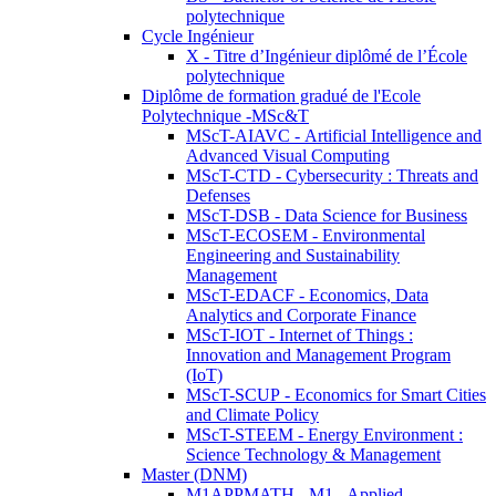
polytechnique
Cycle Ingénieur
X - Titre d’Ingénieur diplômé de l’École
polytechnique
Diplôme de formation gradué de l'Ecole
Polytechnique -MSc&T
MScT-AIAVC - Artificial Intelligence and
Advanced Visual Computing
MScT-CTD - Cybersecurity : Threats and
Defenses
MScT-DSB - Data Science for Business
MScT-ECOSEM - Environmental
Engineering and Sustainability
Management
MScT-EDACF - Economics, Data
Analytics and Corporate Finance
MScT-IOT - Internet of Things :
Innovation and Management Program
(IoT)
MScT-SCUP - Economics for Smart Cities
and Climate Policy
MScT-STEEM - Energy Environment :
Science Technology & Management
Master (DNM)
M1APPMATH - M1 - Applied