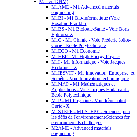
Master (DNM)
M1AME - M1 Advanced materials
engineering
M1BI - M1 Bio-informatique (Voie
Rosalind Franklin)
M1BS - M1 Biologie-Santé - Voie Boris
Ephrussi-X
M1C - M1 Chimie - Voie Fréderic Joliot-
Curie - Ecole Polytechnique
M1ECO - M1 Economie
M1HEP - M1 High Energy Physics
M1I - M1 Informatique - Voie Jacques
Herbrand - X
M1IESVIT - M1 Innovation, Entreprise, et
Société - Voie Innovation technologique
M1MAP - M1 Mathématiques et
Applications - Voie Jacques Hadamard -
École Polytechnique
M1P - M1 Physique - Voie Irène Joliot
Curie - X
M1STEPE - M1 STEPE - Sciences pour
les défis de l'environnement/Sciences for
environmentals challenges
M2AME - Advanced materials
engineering