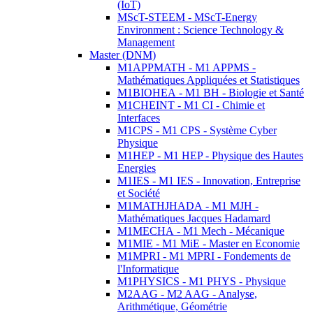
(IoT)
MScT-STEEM - MScT-Energy
Environment : Science Technology &
Management
Master (DNM)
M1APPMATH - M1 APPMS -
Mathématiques Appliquées et Statistiques
M1BIOHEA - M1 BH - Biologie et Santé
M1CHEINT - M1 CI - Chimie et
Interfaces
M1CPS - M1 CPS - Système Cyber
Physique
M1HEP - M1 HEP - Physique des Hautes
Energies
M1IES - M1 IES - Innovation, Entreprise
et Société
M1MATHJHADA - M1 MJH -
Mathématiques Jacques Hadamard
M1MECHA - M1 Mech - Mécanique
M1MIE - M1 MiE - Master en Economie
M1MPRI - M1 MPRI - Fondements de
l'Informatique
M1PHYSICS - M1 PHYS - Physique
M2AAG - M2 AAG - Analyse,
Arithmétique, Géométrie