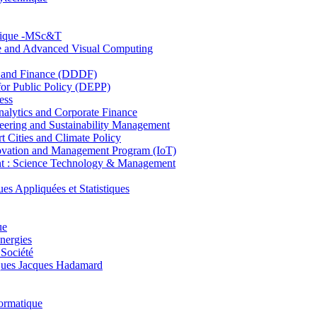
hnique -MSc&T
ce and Advanced Visual Computing
and Finance (DDDF)
r Public Policy (DEPP)
ess
ytics and Corporate Finance
ring and Sustainability Management
Cities and Climate Policy
ovation and Management Program (IoT)
: Science Technology & Management
ppliquées et Statistiques
ue
nergies
 Société
es Jacques Hadamard
ormatique