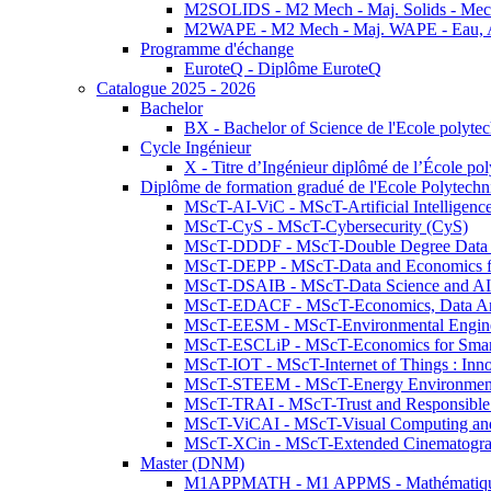
M2SOLIDS - M2 Mech - Maj. Solids - Meca
M2WAPE - M2 Mech - Maj. WAPE - Eau, Air
Programme d'échange
EuroteQ - Diplôme EuroteQ
Catalogue 2025 - 2026
Bachelor
BX - Bachelor of Science de l'Ecole polyte
Cycle Ingénieur
X - Titre d’Ingénieur diplômé de l’École po
Diplôme de formation gradué de l'Ecole Polytec
MScT-AI-ViC - MScT-Artificial Intelligen
MScT-CyS - MScT-Cybersecurity (CyS)
MScT-DDDF - MScT-Double Degree Data 
MScT-DEPP - MScT-Data and Economics fo
MScT-DSAIB - MScT-Data Science and AI 
MScT-EDACF - MScT-Economics, Data Anal
MScT-EESM - MScT-Environmental Enginee
MScT-ESCLiP - MScT-Economics for Smart 
MScT-IOT - MScT-Internet of Things : Inn
MScT-STEEM - MScT-Energy Environment 
MScT-TRAI - MScT-Trust and Responsible
MScT-ViCAI - MScT-Visual Computing and
MScT-XCin - MScT-Extended Cinematogr
Master (DNM)
M1APPMATH - M1 APPMS - Mathématiques A