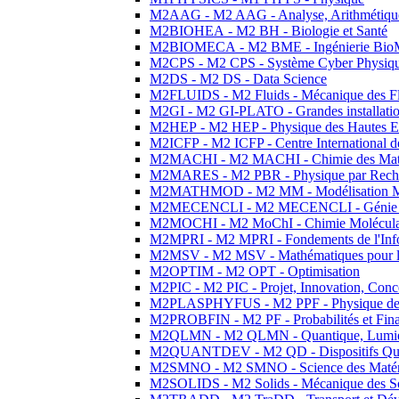
M2AAG - M2 AAG - Analyse, Arithmétique
M2BIOHEA - M2 BH - Biologie et Santé
M2BIOMECA - M2 BME - Ingénierie BioM
M2CPS - M2 CPS - Système Cyber Physiq
M2DS - M2 DS - Data Science
M2FLUIDS - M2 Fluids - Mécanique des Fl
M2GI - M2 GI-PLATO - Grandes installation
M2HEP - M2 HEP - Physique des Hautes E
M2ICFP - M2 ICFP - Centre International 
M2MACHI - M2 MACHI - Chimie des Matéri
M2MARES - M2 PBR - Physique par Rech
M2MATHMOD - M2 MM - Modélisation M
M2MECENCLI - M2 MECENCLI - Génie Méc
M2MOCHI - M2 MoChI - Chimie Moléculaire
M2MPRI - M2 MPRI - Fondements de l'Inf
M2MSV - M2 MSV - Mathématiques pour le
M2OPTIM - M2 OPT - Optimisation
M2PIC - M2 PIC - Projet, Innovation, Conc
M2PLASPHYFUS - M2 PPF - Physique des P
M2PROBFIN - M2 PF - Probabilités et Fin
M2QLMN - M2 QLMN - Quantique, Lumière
M2QUANTDEV - M2 QD - Dispositifs Qua
M2SMNO - M2 SMNO - Science des Matéri
M2SOLIDS - M2 Solids - Mécanique des So