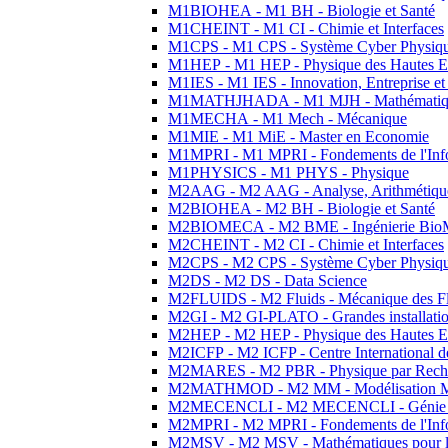
M1BIOHEA - M1 BH - Biologie et Santé
M1CHEINT - M1 CI - Chimie et Interfaces
M1CPS - M1 CPS - Système Cyber Physiq
M1HEP - M1 HEP - Physique des Hautes E
M1IES - M1 IES - Innovation, Entreprise et
M1MATHJHADA - M1 MJH - Mathématiqu
M1MECHA - M1 Mech - Mécanique
M1MIE - M1 MiE - Master en Economie
M1MPRI - M1 MPRI - Fondements de l'Inf
M1PHYSICS - M1 PHYS - Physique
M2AAG - M2 AAG - Analyse, Arithmétique
M2BIOHEA - M2 BH - Biologie et Santé
M2BIOMECA - M2 BME - Ingénierie BioM
M2CHEINT - M2 CI - Chimie et Interfaces
M2CPS - M2 CPS - Système Cyber Physiq
M2DS - M2 DS - Data Science
M2FLUIDS - M2 Fluids - Mécanique des Fl
M2GI - M2 GI-PLATO - Grandes installation
M2HEP - M2 HEP - Physique des Hautes E
M2ICFP - M2 ICFP - Centre International 
M2MARES - M2 PBR - Physique par Rech
M2MATHMOD - M2 MM - Modélisation M
M2MECENCLI - M2 MECENCLI - Génie Méc
M2MPRI - M2 MPRI - Fondements de l'Inf
M2MSV - M2 MSV - Mathématiques pour le