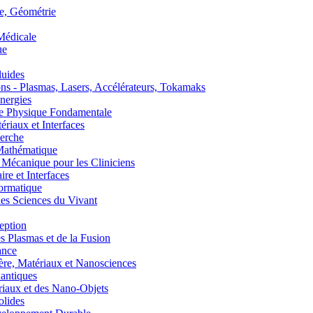
, Géométrie
édicale
ue
uides
s - Plasmas, Lasers, Accélérateurs, Tokamaks
nergies
de Physique Fondamentale
aux et Interfaces
erche
athématique
anique pour les Cliniciens
 et Interfaces
ormatique
s Sciences du Vivant
eption
lasmas et de la Fusion
ance
, Matériaux et Nanosciences
ntiques
aux et des Nano-Objets
lides