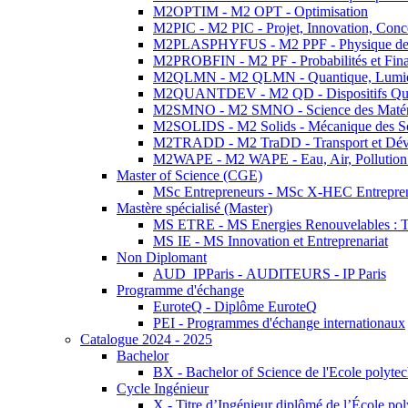
M2OPTIM - M2 OPT - Optimisation
M2PIC - M2 PIC - Projet, Innovation, Conc
M2PLASPHYFUS - M2 PPF - Physique des P
M2PROBFIN - M2 PF - Probabilités et Fin
M2QLMN - M2 QLMN - Quantique, Lumière
M2QUANTDEV - M2 QD - Dispositifs Qua
M2SMNO - M2 SMNO - Science des Matéri
M2SOLIDS - M2 Solids - Mécanique des So
M2TRADD - M2 TraDD - Transport et Dév
M2WAPE - M2 WAPE - Eau, Air, Pollution 
Master of Science (CGE)
MSc Entrepreneurs - MSc X-HEC Entrepre
Mastère spécialisé (Master)
MS ETRE - MS Energies Renouvelables : Tec
MS IE - MS Innovation et Entreprenariat
Non Diplomant
AUD_IPParis - AUDITEURS - IP Paris
Programme d'échange
EuroteQ - Diplôme EuroteQ
PEI - Programmes d'échange internationaux
Catalogue 2024 - 2025
Bachelor
BX - Bachelor of Science de l'Ecole polyte
Cycle Ingénieur
X - Titre d’Ingénieur diplômé de l’École po