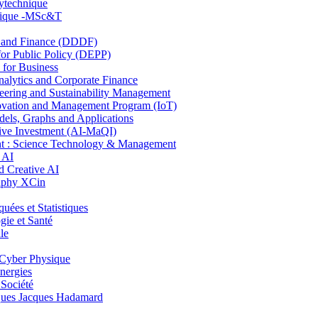
lytechnique
hnique -MSc&T
and Finance (DDDF)
r Public Policy (DEPP)
for Business
ytics and Corporate Finance
ring and Sustainability Management
ovation and Management Program (IoT)
ls, Graphs and Applications
ive Investment (AI-MaQI)
: Science Technology & Management
 AI
 Creative AI
aphy XCin
es et Statistiques
ie et Santé
le
Cyber Physique
nergies
 Société
es Jacques Hadamard