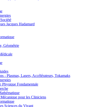
ue
nergies
 Société
es Jacques Hadamard
ormatique
, Géométrie
édicale
ue
uides
s - Plasmas, Lasers, Accélérateurs, Tokamaks
nergies
de Physique Fondamentale
erche
athématique
anique pour les Cliniciens
ormatique
s Sciences du Vivant