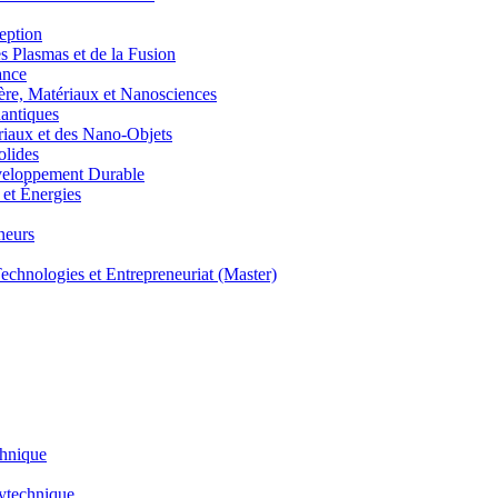
eption
lasmas et de la Fusion
ance
, Matériaux et Nanosciences
ntiques
aux et des Nano-Objets
lides
eloppement Durable
et Énergies
neurs
hnologies et Entrepreneuriat (Master)
chnique
lytechnique