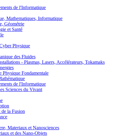
nts de l'Informatique
, Mathematiques, Informatique
, Géométrie
ie et Santé
le
Cyber Physique
nique des Fluides
lations - Plasmas, Lasers, Accélérateurs, Tokamaks
nergies
de Physique Fondamentale
athématique
nts de l'Informatique
s Sciences du Vivant
he
ption
 de la Fusion
ance
, Materiaux et Nanosciences
aux et des Nano-Objets