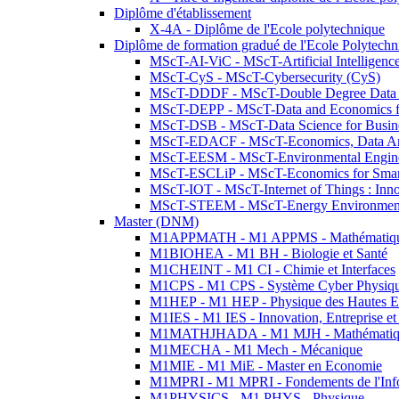
Diplôme d'établissement
X-4A - Diplôme de l'Ecole polytechnique
Diplôme de formation gradué de l'Ecole Polytec
MScT-AI-ViC - MScT-Artificial Intelligen
MScT-CyS - MScT-Cybersecurity (CyS)
MScT-DDDF - MScT-Double Degree Data 
MScT-DEPP - MScT-Data and Economics fo
MScT-DSB - MScT-Data Science for Busin
MScT-EDACF - MScT-Economics, Data Anal
MScT-EESM - MScT-Environmental Enginee
MScT-ESCLiP - MScT-Economics for Smart 
MScT-IOT - MScT-Internet of Things : Inn
MScT-STEEM - MScT-Energy Environment 
Master (DNM)
M1APPMATH - M1 APPMS - Mathématiques A
M1BIOHEA - M1 BH - Biologie et Santé
M1CHEINT - M1 CI - Chimie et Interfaces
M1CPS - M1 CPS - Système Cyber Physiq
M1HEP - M1 HEP - Physique des Hautes E
M1IES - M1 IES - Innovation, Entreprise et
M1MATHJHADA - M1 MJH - Mathématiqu
M1MECHA - M1 Mech - Mécanique
M1MIE - M1 MiE - Master en Economie
M1MPRI - M1 MPRI - Fondements de l'Inf
M1PHYSICS - M1 PHYS - Physique