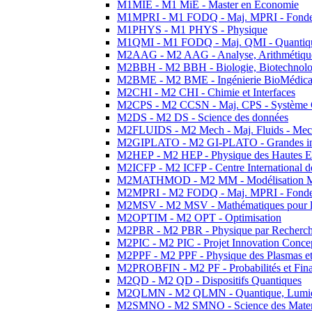
M1MIE - M1 MiE - Master en Economie
M1MPRI - M1 FODQ - Maj. MPRI - Fondeme
M1PHYS - M1 PHYS - Physique
M1QMI - M1 FODQ - Maj. QMI - Quantique
M2AAG - M2 AAG - Analyse, Arithmétique
M2BBH - M2 BBH - Biologie, Biotechnolog
M2BME - M2 BME - Ingénierie BioMédica
M2CHI - M2 CHI - Chimie et Interfaces
M2CPS - M2 CCSN - Maj. CPS - Système 
M2DS - M2 DS - Science des données
M2FLUIDS - M2 Mech - Maj. Fluids - Meca
M2GIPLATO - M2 GI-PLATO - Grandes instal
M2HEP - M2 HEP - Physique des Hautes E
M2ICFP - M2 ICFP - Centre International 
M2MATHMOD - M2 MM - Modélisation M
M2MPRI - M2 FODQ - Maj. MPRI - Fondeme
M2MSV - M2 MSV - Mathématiques pour le
M2OPTIM - M2 OPT - Optimisation
M2PBR - M2 PBR - Physique par Recherc
M2PIC - M2 PIC - Projet Innovation Conce
M2PPF - M2 PPF - Physique des Plasmas et
M2PROBFIN - M2 PF - Probabilités et Fin
M2QD - M2 QD - Dispositifs Quantiques
M2QLMN - M2 QLMN - Quantique, Lumiere
M2SMNO - M2 SMNO - Science des Materi