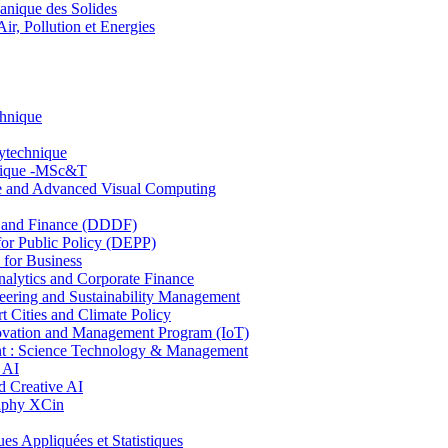
nique des Solides
, Pollution et Energies
chnique
lytechnique
hnique -MSc&T
ce and Advanced Visual Computing
and Finance (DDDF)
r Public Policy (DEPP)
for Business
ytics and Corporate Finance
ring and Sustainability Management
Cities and Climate Policy
ovation and Management Program (IoT)
: Science Technology & Management
 AI
 Creative AI
aphy XCin
ppliquées et Statistiques