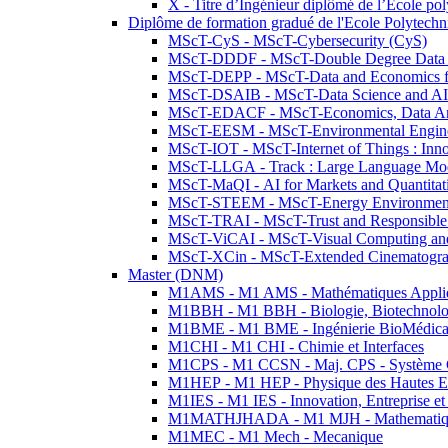
X - Titre d’Ingénieur diplômé de l’École po
Diplôme de formation gradué de l'Ecole Polytec
MScT-CyS - MScT-Cybersecurity (CyS)
MScT-DDDF - MScT-Double Degree Data 
MScT-DEPP - MScT-Data and Economics fo
MScT-DSAIB - MScT-Data Science and AI 
MScT-EDACF - MScT-Economics, Data Anal
MScT-EESM - MScT-Environmental Enginee
MScT-IOT - MScT-Internet of Things : Inn
MScT-LLGA - Track : Large Language Mode
MScT-MaQI - AI for Markets and Quantitat
MScT-STEEM - MScT-Energy Environment 
MScT-TRAI - MScT-Trust and Responsible
MScT-ViCAI - MScT-Visual Computing and
MScT-XCin - MScT-Extended Cinematogr
Master (DNM)
M1AMS - M1 AMS - Mathématiques Appliqué
M1BBH - M1 BBH - Biologie, Biotechnolog
M1BME - M1 BME - Ingénierie BioMédica
M1CHI - M1 CHI - Chimie et Interfaces
M1CPS - M1 CCSN - Maj. CPS - Système 
M1HEP - M1 HEP - Physique des Hautes E
M1IES - M1 IES - Innovation, Entreprise et
M1MATHJHADA - M1 MJH - Mathematiqu
M1MEC - M1 Mech - Mecanique