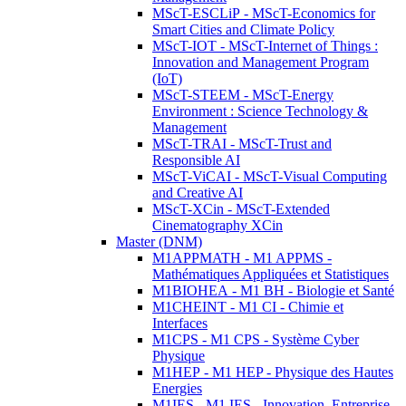
MScT-ESCLiP - MScT-Economics for
Smart Cities and Climate Policy
MScT-IOT - MScT-Internet of Things :
Innovation and Management Program
(IoT)
MScT-STEEM - MScT-Energy
Environment : Science Technology &
Management
MScT-TRAI - MScT-Trust and
Responsible AI
MScT-ViCAI - MScT-Visual Computing
and Creative AI
MScT-XCin - MScT-Extended
Cinematography XCin
Master (DNM)
M1APPMATH - M1 APPMS -
Mathématiques Appliquées et Statistiques
M1BIOHEA - M1 BH - Biologie et Santé
M1CHEINT - M1 CI - Chimie et
Interfaces
M1CPS - M1 CPS - Système Cyber
Physique
M1HEP - M1 HEP - Physique des Hautes
Energies
M1IES - M1 IES - Innovation, Entreprise