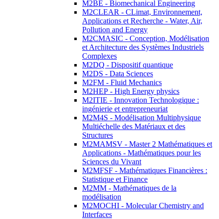
M2BE - Biomechanical Engineering
M2CLEAR - CLimat, Environnement,
Applications et Recherche - Water, Air,
Pollution and Energy
M2CMASIC - Conception, Modélisation
et Architecture des Systèmes Industriels
Complexes
M2DQ - Dispositif quantique
M2DS - Data Sciences
M2FM - Fluid Mechanics
M2HEP - High Energy physics
M2ITIE - Innovation Technologique :
ingénierie et entrepreneuriat
M2M4S - Modélisation Multiphysique
Multiéchelle des Matériaux et des
Structures
M2MAMSV - Master 2 Mathématiques et
Applications - Mathématiques pour les
Sciences du Vivant
M2MFSF - Mathématiques Financières :
Statistique et Finance
M2MM - Mathématiques de la
modélisation
M2MOCHI - Molecular Chemistry and
Interfaces