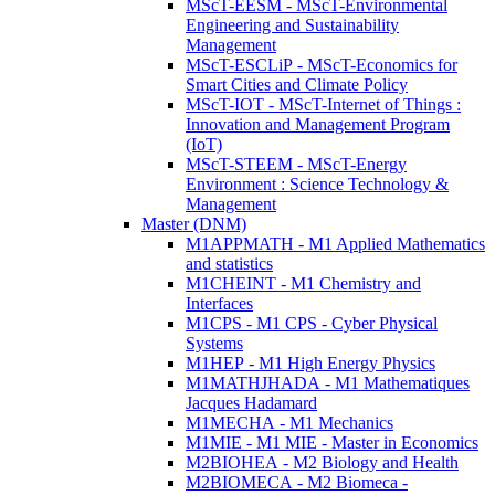
MScT-EESM - MScT-Environmental
Engineering and Sustainability
Management
MScT-ESCLiP - MScT-Economics for
Smart Cities and Climate Policy
MScT-IOT - MScT-Internet of Things :
Innovation and Management Program
(IoT)
MScT-STEEM - MScT-Energy
Environment : Science Technology &
Management
Master (DNM)
M1APPMATH - M1 Applied Mathematics
and statistics
M1CHEINT - M1 Chemistry and
Interfaces
M1CPS - M1 CPS - Cyber Physical
Systems
M1HEP - M1 High Energy Physics
M1MATHJHADA - M1 Mathematiques
Jacques Hadamard
M1MECHA - M1 Mechanics
M1MIE - M1 MIE - Master in Economics
M2BIOHEA - M2 Biology and Health
M2BIOMECA - M2 Biomeca -