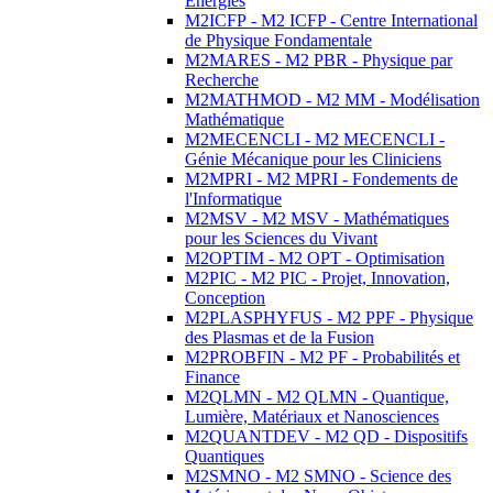
Energies
M2ICFP - M2 ICFP - Centre International
de Physique Fondamentale
M2MARES - M2 PBR - Physique par
Recherche
M2MATHMOD - M2 MM - Modélisation
Mathématique
M2MECENCLI - M2 MECENCLI -
Génie Mécanique pour les Cliniciens
M2MPRI - M2 MPRI - Fondements de
l'Informatique
M2MSV - M2 MSV - Mathématiques
pour les Sciences du Vivant
M2OPTIM - M2 OPT - Optimisation
M2PIC - M2 PIC - Projet, Innovation,
Conception
M2PLASPHYFUS - M2 PPF - Physique
des Plasmas et de la Fusion
M2PROBFIN - M2 PF - Probabilités et
Finance
M2QLMN - M2 QLMN - Quantique,
Lumière, Matériaux et Nanosciences
M2QUANTDEV - M2 QD - Dispositifs
Quantiques
M2SMNO - M2 SMNO - Science des