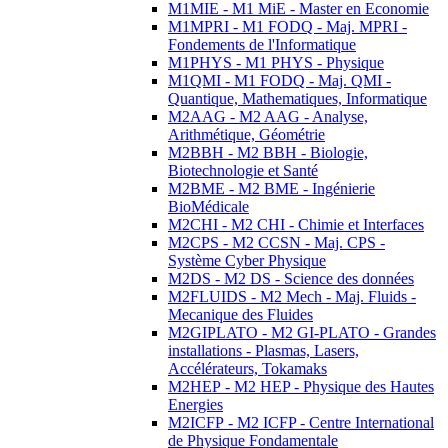
M1MIE - M1 MiE - Master en Economie
M1MPRI - M1 FODQ - Maj. MPRI -
Fondements de l'Informatique
M1PHYS - M1 PHYS - Physique
M1QMI - M1 FODQ - Maj. QMI -
Quantique, Mathematiques, Informatique
M2AAG - M2 AAG - Analyse,
Arithmétique, Géométrie
M2BBH - M2 BBH - Biologie,
Biotechnologie et Santé
M2BME - M2 BME - Ingénierie
BioMédicale
M2CHI - M2 CHI - Chimie et Interfaces
M2CPS - M2 CCSN - Maj. CPS -
Système Cyber Physique
M2DS - M2 DS - Science des données
M2FLUIDS - M2 Mech - Maj. Fluids -
Mecanique des Fluides
M2GIPLATO - M2 GI-PLATO - Grandes
installations - Plasmas, Lasers,
Accélérateurs, Tokamaks
M2HEP - M2 HEP - Physique des Hautes
Energies
M2ICFP - M2 ICFP - Centre International
de Physique Fondamentale