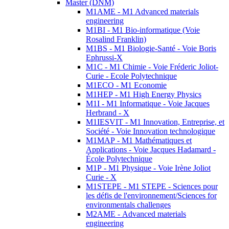
Master (DNM)
M1AME - M1 Advanced materials
engineering
M1BI - M1 Bio-informatique (Voie
Rosalind Franklin)
M1BS - M1 Biologie-Santé - Voie Boris
Ephrussi-X
M1C - M1 Chimie - Voie Fréderic Joliot-
Curie - Ecole Polytechnique
M1ECO - M1 Economie
M1HEP - M1 High Energy Physics
M1I - M1 Informatique - Voie Jacques
Herbrand - X
M1IESVIT - M1 Innovation, Entreprise, et
Société - Voie Innovation technologique
M1MAP - M1 Mathématiques et
Applications - Voie Jacques Hadamard -
École Polytechnique
M1P - M1 Physique - Voie Irène Joliot
Curie - X
M1STEPE - M1 STEPE - Sciences pour
les défis de l'environnement/Sciences for
environmentals challenges
M2AME - Advanced materials
engineering