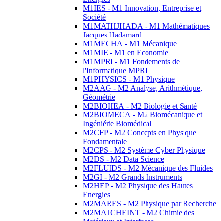
M1IES - M1 Innovation, Entreprise et
Société
M1MATHJHADA - M1 Mathématiques
Jacques Hadamard
M1MECHA - M1 Mécanique
M1MIE - M1 en Economie
M1MPRI - M1 Fondements de
l'Informatique MPRI
M1PHYSICS - M1 Physique
M2AAG - M2 Analyse, Arithmétique,
Géométrie
M2BIOHEA - M2 Biologie et Santé
M2BIOMECA - M2 Biomécanique et
Ingéniérie Biomédical
M2CFP - M2 Concepts en Physique
Fondamentale
M2CPS - M2 Système Cyber Physique
M2DS - M2 Data Science
M2FLUIDS - M2 Mécanique des Fluides
M2GI - M2 Grands Instruments
M2HEP - M2 Physique des Hautes
Energies
M2MARES - M2 Physique par Recherche
M2MATCHEINT - M2 Chimie des