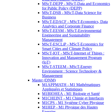
MScT-DEPP - MScT-Data and Economics
for Public Policy (DEPP)
MScT-DSB - MScT-Data Science for
Business
MScT-EDACF - MScT-Economics, Data
Analytics and Corporate Finance
MScT-EESM - MScT-Environmental
Engineering and Sustainability
Management
MScT-ESCLiP - MScT-Economics for
Smart Cities and Climate Policy
MScT-IOT - MScT-Internet of Things :
Innovation and Management Program
(IoT)
MScT-STEEM - MScT-Energy
Environment : Science Technology &
Management
Master (DNM)
M1APPMATH - M1 Mathématiques
Appliquées et Statistiques
M1BIOHEA - M1 Biologie et Santé
M1CHEINT - M1 Chimie et Interfaces
M1CPS - M1 Système Cyber Physique
M1HEP - M1 Physique des Hautes
Energies