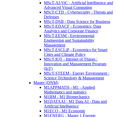
MScT-AI-ViC - Artificial Intelligence and
Advanced Visual Computing
MScT-CTD - Cybersecurity : Threats and
Defenses
MScT-DSB - Data Science for Business
MScT-EDACF - Economics, Data
Analytics and Corporate Finance
MScT-EESM - Environmental
Engineering and Sustainability
Management
MScT-ESCLiP - Economics for Smart
Cities and Climate Policy
MScT-IOT - Internet of Things :
Innovation and Management Program
(IoT)
MScT-STEEM - Energy Environment :
Science Technology & Management
Master (DNM)
M1APPMATH - M1 - Applied
Mathematics and statistics
M1BM - M1 Biomechanics
M1DATAAI - M1 Data AI - Data and
Artificial Intelligence
M1ECO - M1 Economie
M1ENERG - Master 1 Énergie