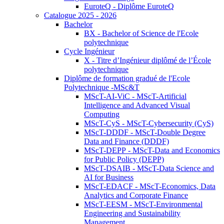
EuroteQ - Diplôme EuroteQ
Catalogue 2025 - 2026
Bachelor
BX - Bachelor of Science de l'Ecole
polytechnique
Cycle Ingénieur
X - Titre d’Ingénieur diplômé de l’École
polytechnique
Diplôme de formation gradué de l'Ecole
Polytechnique -MSc&T
MScT-AI-ViC - MScT-Artificial
Intelligence and Advanced Visual
Computing
MScT-CyS - MScT-Cybersecurity (CyS)
MScT-DDDF - MScT-Double Degree
Data and Finance (DDDF)
MScT-DEPP - MScT-Data and Economics
for Public Policy (DEPP)
MScT-DSAIB - MScT-Data Science and
AI for Business
MScT-EDACF - MScT-Economics, Data
Analytics and Corporate Finance
MScT-EESM - MScT-Environmental
Engineering and Sustainability
Management