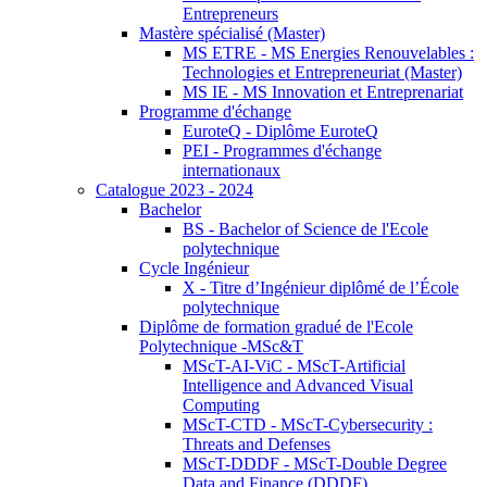
Entrepreneurs
Mastère spécialisé (Master)
MS ETRE - MS Energies Renouvelables :
Technologies et Entrepreneuriat (Master)
MS IE - MS Innovation et Entreprenariat
Programme d'échange
EuroteQ - Diplôme EuroteQ
PEI - Programmes d'échange
internationaux
Catalogue 2023 - 2024
Bachelor
BS - Bachelor of Science de l'Ecole
polytechnique
Cycle Ingénieur
X - Titre d’Ingénieur diplômé de l’École
polytechnique
Diplôme de formation gradué de l'Ecole
Polytechnique -MSc&T
MScT-AI-ViC - MScT-Artificial
Intelligence and Advanced Visual
Computing
MScT-CTD - MScT-Cybersecurity :
Threats and Defenses
MScT-DDDF - MScT-Double Degree
Data and Finance (DDDF)