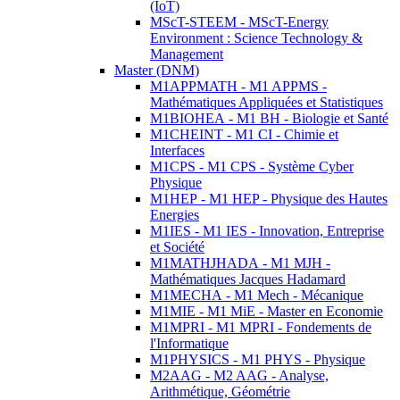
(IoT)
MScT-STEEM - MScT-Energy
Environment : Science Technology &
Management
Master (DNM)
M1APPMATH - M1 APPMS -
Mathématiques Appliquées et Statistiques
M1BIOHEA - M1 BH - Biologie et Santé
M1CHEINT - M1 CI - Chimie et
Interfaces
M1CPS - M1 CPS - Système Cyber
Physique
M1HEP - M1 HEP - Physique des Hautes
Energies
M1IES - M1 IES - Innovation, Entreprise
et Société
M1MATHJHADA - M1 MJH -
Mathématiques Jacques Hadamard
M1MECHA - M1 Mech - Mécanique
M1MIE - M1 MiE - Master en Economie
M1MPRI - M1 MPRI - Fondements de
l'Informatique
M1PHYSICS - M1 PHYS - Physique
M2AAG - M2 AAG - Analyse,
Arithmétique, Géométrie