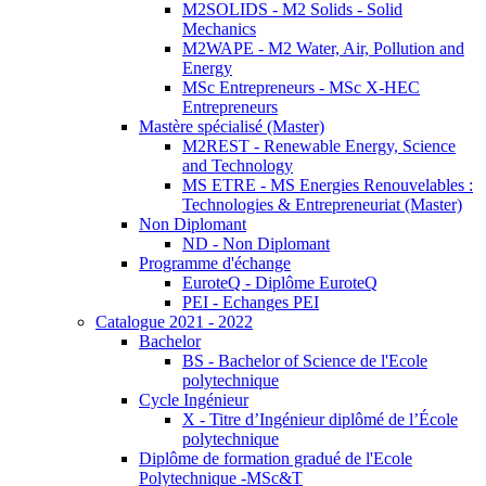
M2SOLIDS - M2 Solids - Solid
Mechanics
M2WAPE - M2 Water, Air, Pollution and
Energy
MSc Entrepreneurs - MSc X-HEC
Entrepreneurs
Mastère spécialisé (Master)
M2REST - Renewable Energy, Science
and Technology
MS ETRE - MS Energies Renouvelables :
Technologies & Entrepreneuriat (Master)
Non Diplomant
ND - Non Diplomant
Programme d'échange
EuroteQ - Diplôme EuroteQ
PEI - Echanges PEI
Catalogue 2021 - 2022
Bachelor
BS - Bachelor of Science de l'Ecole
polytechnique
Cycle Ingénieur
X - Titre d’Ingénieur diplômé de l’École
polytechnique
Diplôme de formation gradué de l'Ecole
Polytechnique -MSc&T