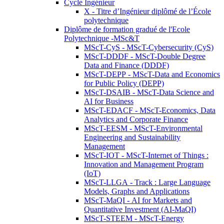
Cycle Ingénieur
X - Titre d’Ingénieur diplômé de l’École
polytechnique
Diplôme de formation gradué de l'Ecole
Polytechnique -MSc&T
MScT-CyS - MScT-Cybersecurity (CyS)
MScT-DDDF - MScT-Double Degree
Data and Finance (DDDF)
MScT-DEPP - MScT-Data and Economics
for Public Policy (DEPP)
MScT-DSAIB - MScT-Data Science and
AI for Business
MScT-EDACF - MScT-Economics, Data
Analytics and Corporate Finance
MScT-EESM - MScT-Environmental
Engineering and Sustainability
Management
MScT-IOT - MScT-Internet of Things :
Innovation and Management Program
(IoT)
MScT-LLGA - Track : Large Language
Models, Graphs and Applications
MScT-MaQI - AI for Markets and
Quantitative Investment (AI-MaQI)
MScT-STEEM - MScT-Energy