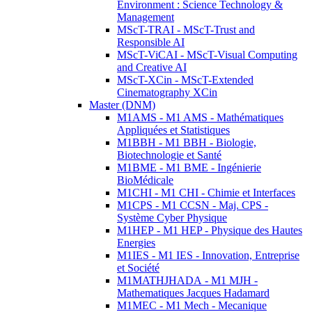
Environment : Science Technology &
Management
MScT-TRAI - MScT-Trust and
Responsible AI
MScT-ViCAI - MScT-Visual Computing
and Creative AI
MScT-XCin - MScT-Extended
Cinematography XCin
Master (DNM)
M1AMS - M1 AMS - Mathématiques
Appliquées et Statistiques
M1BBH - M1 BBH - Biologie,
Biotechnologie et Santé
M1BME - M1 BME - Ingénierie
BioMédicale
M1CHI - M1 CHI - Chimie et Interfaces
M1CPS - M1 CCSN - Maj. CPS -
Système Cyber Physique
M1HEP - M1 HEP - Physique des Hautes
Energies
M1IES - M1 IES - Innovation, Entreprise
et Société
M1MATHJHADA - M1 MJH -
Mathematiques Jacques Hadamard
M1MEC - M1 Mech - Mecanique