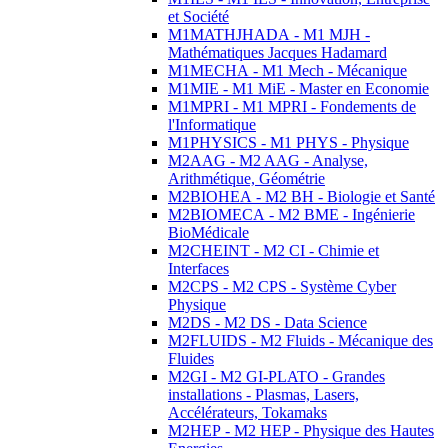
et Société
M1MATHJHADA - M1 MJH -
Mathématiques Jacques Hadamard
M1MECHA - M1 Mech - Mécanique
M1MIE - M1 MiE - Master en Economie
M1MPRI - M1 MPRI - Fondements de
l'Informatique
M1PHYSICS - M1 PHYS - Physique
M2AAG - M2 AAG - Analyse,
Arithmétique, Géométrie
M2BIOHEA - M2 BH - Biologie et Santé
M2BIOMECA - M2 BME - Ingénierie
BioMédicale
M2CHEINT - M2 CI - Chimie et
Interfaces
M2CPS - M2 CPS - Système Cyber
Physique
M2DS - M2 DS - Data Science
M2FLUIDS - M2 Fluids - Mécanique des
Fluides
M2GI - M2 GI-PLATO - Grandes
installations - Plasmas, Lasers,
Accélérateurs, Tokamaks
M2HEP - M2 HEP - Physique des Hautes