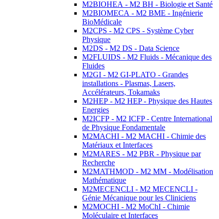
M2BIOHEA - M2 BH - Biologie et Santé
M2BIOMECA - M2 BME - Ingénierie
BioMédicale
M2CPS - M2 CPS - Système Cyber
Physique
M2DS - M2 DS - Data Science
M2FLUIDS - M2 Fluids - Mécanique des
Fluides
M2GI - M2 GI-PLATO - Grandes
installations - Plasmas, Lasers,
Accélérateurs, Tokamaks
M2HEP - M2 HEP - Physique des Hautes
Energies
M2ICFP - M2 ICFP - Centre International
de Physique Fondamentale
M2MACHI - M2 MACHI - Chimie des
Matériaux et Interfaces
M2MARES - M2 PBR - Physique par
Recherche
M2MATHMOD - M2 MM - Modélisation
Mathématique
M2MECENCLI - M2 MECENCLI -
Génie Mécanique pour les Cliniciens
M2MOCHI - M2 MoChI - Chimie
Moléculaire et Interfaces