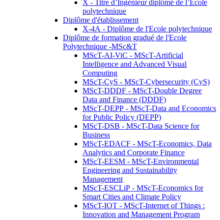
X - Titre d’Ingénieur diplômé de l’École
polytechnique
Diplôme d'établissement
X-4A - Diplôme de l'Ecole polytechnique
Diplôme de formation gradué de l'Ecole
Polytechnique -MSc&T
MScT-AI-ViC - MScT-Artificial
Intelligence and Advanced Visual
Computing
MScT-CyS - MScT-Cybersecurity (CyS)
MScT-DDDF - MScT-Double Degree
Data and Finance (DDDF)
MScT-DEPP - MScT-Data and Economics
for Public Policy (DEPP)
MScT-DSB - MScT-Data Science for
Business
MScT-EDACF - MScT-Economics, Data
Analytics and Corporate Finance
MScT-EESM - MScT-Environmental
Engineering and Sustainability
Management
MScT-ESCLiP - MScT-Economics for
Smart Cities and Climate Policy
MScT-IOT - MScT-Internet of Things :
Innovation and Management Program