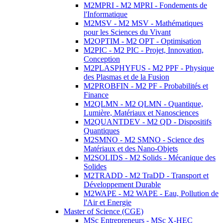
M2MPRI - M2 MPRI - Fondements de
l'Informatique
M2MSV - M2 MSV - Mathématiques
pour les Sciences du Vivant
M2OPTIM - M2 OPT - Optimisation
M2PIC - M2 PIC - Projet, Innovation,
Conception
M2PLASPHYFUS - M2 PPF - Physique
des Plasmas et de la Fusion
M2PROBFIN - M2 PF - Probabilités et
Finance
M2QLMN - M2 QLMN - Quantique,
Lumière, Matériaux et Nanosciences
M2QUANTDEV - M2 QD - Dispositifs
Quantiques
M2SMNO - M2 SMNO - Science des
Matériaux et des Nano-Objets
M2SOLIDS - M2 Solids - Mécanique des
Solides
M2TRADD - M2 TraDD - Transport et
Développement Durable
M2WAPE - M2 WAPE - Eau, Pollution de
l'Air et Energie
Master of Science (CGE)
MSc Entrepreneurs - MSc X-HEC