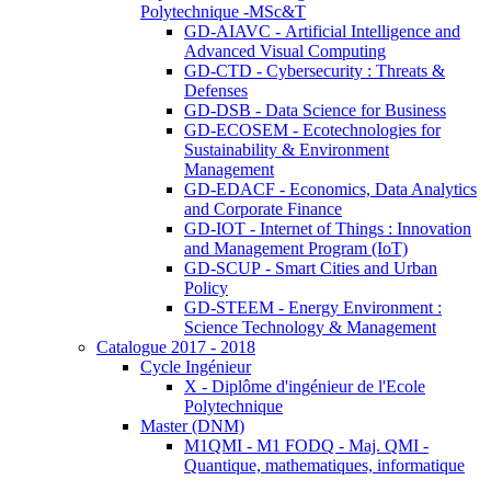
Polytechnique -MSc&T
GD-AIAVC - Artificial Intelligence and
Advanced Visual Computing
GD-CTD - Cybersecurity : Threats &
Defenses
GD-DSB - Data Science for Business
GD-ECOSEM - Ecotechnologies for
Sustainability & Environment
Management
GD-EDACF - Economics, Data Analytics
and Corporate Finance
GD-IOT - Internet of Things : Innovation
and Management Program (IoT)
GD-SCUP - Smart Cities and Urban
Policy
GD-STEEM - Energy Environment :
Science Technology & Management
Catalogue 2017 - 2018
Cycle Ingénieur
X - Diplôme d'ingénieur de l'Ecole
Polytechnique
Master (DNM)
M1QMI - M1 FODQ - Maj. QMI -
Quantique, mathematiques, informatique