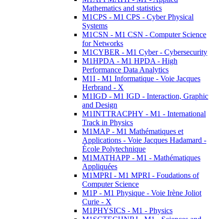
Mathematics and statistics
M1CPS - M1 CPS - Cyber Physical
Systems
M1CSN - M1 CSN - Computer Science
for Networks
M1CYBER - M1 Cyber - Cybersecurity
M1HPDA - M1 HPDA - High
Performance Data Analytics
M1I - M1 Informatique - Voie Jacques
Herbrand - X
M1IGD - M1 IGD - Interaction, Graphic
and Design
M1INTTRACPHY - M1 - International
Track in Physics
M1MAP - M1 Mathématiques et
Applications - Voie Jacques Hadamard -
École Polytechnique
M1MATHAPP - M1 - Mathématiques
Appliquées
M1MPRI - M1 MPRI - Foudations of
Computer Science
M1P - M1 Physique - Voie Irène Joliot
Curie - X
M1PHYSICS - M1 - Physics