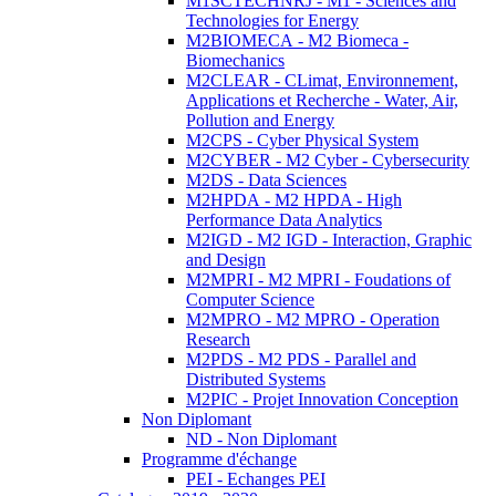
M1SCTECHNRJ - M1 - Sciences and
Technologies for Energy
M2BIOMECA - M2 Biomeca -
Biomechanics
M2CLEAR - CLimat, Environnement,
Applications et Recherche - Water, Air,
Pollution and Energy
M2CPS - Cyber Physical System
M2CYBER - M2 Cyber - Cybersecurity
M2DS - Data Sciences
M2HPDA - M2 HPDA - High
Performance Data Analytics
M2IGD - M2 IGD - Interaction, Graphic
and Design
M2MPRI - M2 MPRI - Foudations of
Computer Science
M2MPRO - M2 MPRO - Operation
Research
M2PDS - M2 PDS - Parallel and
Distributed Systems
M2PIC - Projet Innovation Conception
Non Diplomant
ND - Non Diplomant
Programme d'échange
PEI - Echanges PEI