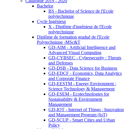
Catalogue 2019 - 2020
Bachelor
BS - Bachelor of Science de l'Ecole
polytechnique
Cycle Ingénieur
X - Diplôme d'ingénieur de l'Ecole
polytechnique
Diplôme de formation gradué de l'Ecole
Polytechnique -MSc&T
GD-AIM - Artificial Intelligence and
Advanced Visual Computing
GD-CYBSEC - Cybersecurity : Threats
and Defenses
GD-DSB - Data Science for Business
GD-EDCF - Economics, Data Analytics
and Corporate Finance
GD-EESTM - Energy Environment :
Science Technology & Management
GD-ESEM - Ecotechnologies for
Sustainability & Environment
Management
GD-IOT - Internet of Things : Innovation
and Management Program (IoT)
GD-SCUP - Smart Cities and Urban
Policy