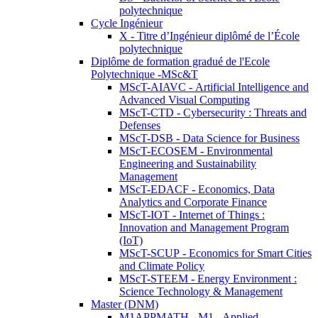
polytechnique
Cycle Ingénieur
X - Titre d’Ingénieur diplômé de l’École
polytechnique
Diplôme de formation gradué de l'Ecole
Polytechnique -MSc&T
MScT-AIAVC - Artificial Intelligence and
Advanced Visual Computing
MScT-CTD - Cybersecurity : Threats and
Defenses
MScT-DSB - Data Science for Business
MScT-ECOSEM - Environmental
Engineering and Sustainability
Management
MScT-EDACF - Economics, Data
Analytics and Corporate Finance
MScT-IOT - Internet of Things :
Innovation and Management Program
(IoT)
MScT-SCUP - Economics for Smart Cities
and Climate Policy
MScT-STEEM - Energy Environment :
Science Technology & Management
Master (DNM)
M1APPMATH - M1 - Applied