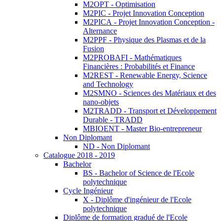
M2OPT - Optimisation
M2PIC - Projet Innovation Conception
M2PICA - Projet Innovation Conception -
Alternance
M2PPF - Physique des Plasmas et de la
Fusion
M2PROBAFI - Mathématiques
Financières : Probabilités et Finance
M2REST - Renewable Energy, Science
and Technology
M2SMNO - Sciences des Matériaux et des
nano-objets
M2TRADD - Transport et Développement
Durable - TRADD
MBIOENT - Master Bio-entrepreneur
Non Diplomant
ND - Non Diplomant
Catalogue 2018 - 2019
Bachelor
BS - Bachelor of Science de l'Ecole
polytechnique
Cycle Ingénieur
X - Diplôme d'ingénieur de l'Ecole
polytechnique
Diplôme de formation gradué de l'Ecole