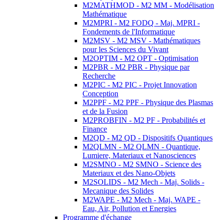
M2MATHMOD - M2 MM - Modélisation
Mathématique
M2MPRI - M2 FODQ - Maj. MPRI -
Fondements de l'Informatique
M2MSV - M2 MSV - Mathématiques
pour les Sciences du Vivant
M2OPTIM - M2 OPT - Optimisation
M2PBR - M2 PBR - Physique par
Recherche
M2PIC - M2 PIC - Projet Innovation
Conception
M2PPF - M2 PPF - Physique des Plasmas
et de la Fusion
M2PROBFIN - M2 PF - Probabilités et
Finance
M2QD - M2 QD - Dispositifs Quantiques
M2QLMN - M2 QLMN - Quantique,
Lumiere, Materiaux et Nanosciences
M2SMNO - M2 SMNO - Science des
Materiaux et des Nano-Objets
M2SOLIDS - M2 Mech - Maj. Solids -
Mecanique des Solides
M2WAPE - M2 Mech - Maj. WAPE -
Eau, Air, Pollution et Energies
Programme d'échange