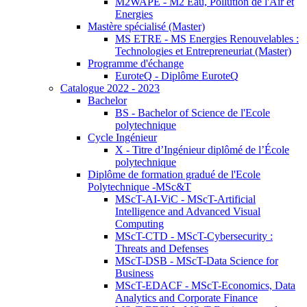
M2WAPE - M2 Eau, Pollution de l'Air et
Energies
Mastère spécialisé (Master)
MS ETRE - MS Energies Renouvelables :
Technologies et Entrepreneuriat (Master)
Programme d'échange
EuroteQ - Diplôme EuroteQ
Catalogue 2022 - 2023
Bachelor
BS - Bachelor of Science de l'Ecole
polytechnique
Cycle Ingénieur
X - Titre d’Ingénieur diplômé de l’École
polytechnique
Diplôme de formation gradué de l'Ecole
Polytechnique -MSc&T
MScT-AI-ViC - MScT-Artificial
Intelligence and Advanced Visual
Computing
MScT-CTD - MScT-Cybersecurity :
Threats and Defenses
MScT-DSB - MScT-Data Science for
Business
MScT-EDACF - MScT-Economics, Data
Analytics and Corporate Finance