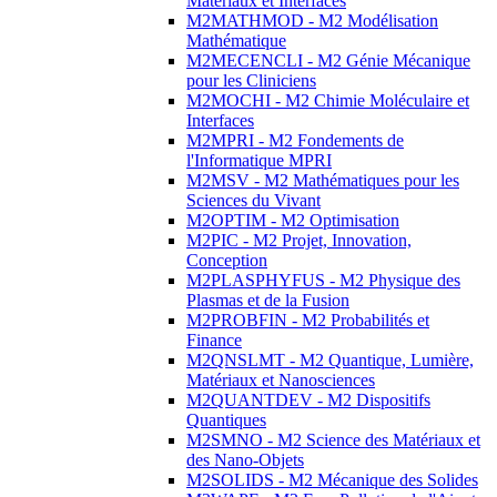
Matériaux et Interfaces
M2MATHMOD - M2 Modélisation
Mathématique
M2MECENCLI - M2 Génie Mécanique
pour les Cliniciens
M2MOCHI - M2 Chimie Moléculaire et
Interfaces
M2MPRI - M2 Fondements de
l'Informatique MPRI
M2MSV - M2 Mathématiques pour les
Sciences du Vivant
M2OPTIM - M2 Optimisation
M2PIC - M2 Projet, Innovation,
Conception
M2PLASPHYFUS - M2 Physique des
Plasmas et de la Fusion
M2PROBFIN - M2 Probabilités et
Finance
M2QNSLMT - M2 Quantique, Lumière,
Matériaux et Nanosciences
M2QUANTDEV - M2 Dispositifs
Quantiques
M2SMNO - M2 Science des Matériaux et
des Nano-Objets
M2SOLIDS - M2 Mécanique des Solides