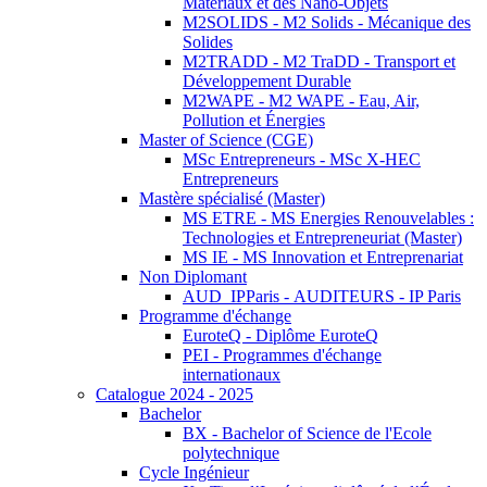
Matériaux et des Nano-Objets
M2SOLIDS - M2 Solids - Mécanique des
Solides
M2TRADD - M2 TraDD - Transport et
Développement Durable
M2WAPE - M2 WAPE - Eau, Air,
Pollution et Énergies
Master of Science (CGE)
MSc Entrepreneurs - MSc X-HEC
Entrepreneurs
Mastère spécialisé (Master)
MS ETRE - MS Energies Renouvelables :
Technologies et Entrepreneuriat (Master)
MS IE - MS Innovation et Entreprenariat
Non Diplomant
AUD_IPParis - AUDITEURS - IP Paris
Programme d'échange
EuroteQ - Diplôme EuroteQ
PEI - Programmes d'échange
internationaux
Catalogue 2024 - 2025
Bachelor
BX - Bachelor of Science de l'Ecole
polytechnique
Cycle Ingénieur