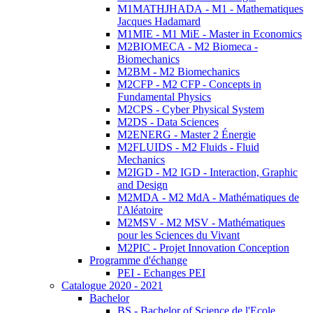
M1MATHJHADA - M1 - Mathematiques
Jacques Hadamard
M1MIE - M1 MiE - Master in Economics
M2BIOMECA - M2 Biomeca -
Biomechanics
M2BM - M2 Biomechanics
M2CFP - M2 CFP - Concepts in
Fundamental Physics
M2CPS - Cyber Physical System
M2DS - Data Sciences
M2ENERG - Master 2 Énergie
M2FLUIDS - M2 Fluids - Fluid
Mechanics
M2IGD - M2 IGD - Interaction, Graphic
and Design
M2MDA - M2 MdA - Mathématiques de
l'Aléatoire
M2MSV - M2 MSV - Mathématiques
pour les Sciences du Vivant
M2PIC - Projet Innovation Conception
Programme d'échange
PEI - Echanges PEI
Catalogue 2020 - 2021
Bachelor
BS - Bachelor of Science de l'Ecole