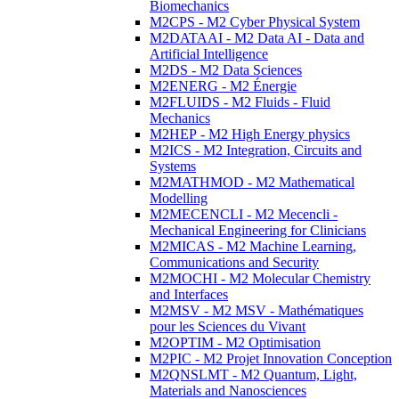
Biomechanics
M2CPS - M2 Cyber Physical System
M2DATAAI - M2 Data AI - Data and
Artificial Intelligence
M2DS - M2 Data Sciences
M2ENERG - M2 Énergie
M2FLUIDS - M2 Fluids - Fluid
Mechanics
M2HEP - M2 High Energy physics
M2ICS - M2 Integration, Circuits and
Systems
M2MATHMOD - M2 Mathematical
Modelling
M2MECENCLI - M2 Mecencli -
Mechanical Engineering for Clinicians
M2MICAS - M2 Machine Learning,
Communications and Security
M2MOCHI - M2 Molecular Chemistry
and Interfaces
M2MSV - M2 MSV - Mathématiques
pour les Sciences du Vivant
M2OPTIM - M2 Optimisation
M2PIC - M2 Projet Innovation Conception
M2QNSLMT - M2 Quantum, Light,
Materials and Nanosciences