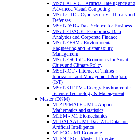
MScT-AI-ViC - Artificial Intelligence and
Advanced Visual Computing
MScT-CTD - Cybersecurity : Threats and
Defenses
MScT-DSB - Data Science for Business
MScT-EDACF - Economics, Data
Analytics and Corporate Finance
MScT-EESM - Environmental
Engineering and Sustainability
Management
MScT-ESCLiP - Economics for Smart
Cities and Climate Policy
MScT-IOT - Internet of Things :
Innovation and Management Program
(IoT)
MScT-STEEM - Energy Environment :
Science Technology & Management
Master (DNM)
M1APPMATH - M1 - Applied
Mathematics and statistics
M1BM - M1 Biomechanics
M1DATAAI - M1 Data AI - Data and
Artificial Intelligence
M1ECO - M1 Economie
M1ENERG - Master 1 Énergie