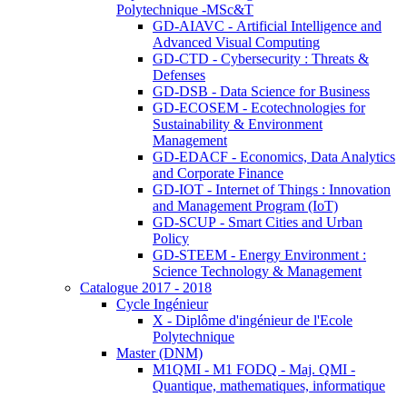
Polytechnique -MSc&T
GD-AIAVC - Artificial Intelligence and
Advanced Visual Computing
GD-CTD - Cybersecurity : Threats &
Defenses
GD-DSB - Data Science for Business
GD-ECOSEM - Ecotechnologies for
Sustainability & Environment
Management
GD-EDACF - Economics, Data Analytics
and Corporate Finance
GD-IOT - Internet of Things : Innovation
and Management Program (IoT)
GD-SCUP - Smart Cities and Urban
Policy
GD-STEEM - Energy Environment :
Science Technology & Management
Catalogue 2017 - 2018
Cycle Ingénieur
X - Diplôme d'ingénieur de l'Ecole
Polytechnique
Master (DNM)
M1QMI - M1 FODQ - Maj. QMI -
Quantique, mathematiques, informatique