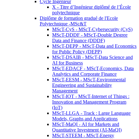
Cycle Ingénieur
X - Titre d’Ingénieur diplômé de l’École
polytechnique
Diplôme de formation gradué de l'Ecole
Polytechnique -MSc&T
MScT-CyS - MScT-Cybersecurity (CyS)
MScT-DDDF - MScT-Double Degree
Data and Finance (DDDF)
MScT-DEPP - MScT-Data and Economics
for Public Policy (DEPP)
MScT-DSAIB - MScT-Data Science and
AI for Business
MScT-EDACF - MScT-Economics, Data
Analytics and Corporate Finance
MScT-EESM - MScT-Environmental
Engineering and Sustainability
Management
MScT-IOT - MScT-Internet of Things :
Innovation and Management Program
(IoT)
MScT-LLGA - Track : Large Language
Models, Graphs and Applications
MScT-MaQI - AI for Markets and
Quantitative Investment (AI-MaQI)
MScT-STEEM - MScT-Energy