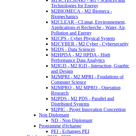
M1SCTECHNRJ - M1 - Sciences and
Technologies for Energy
M2BIOMECA - M2 Biomeca -
Biomechanics
M2CLEAR - CLimat, Environnement,
Applications et Recherche - Water, Air,
Pollution and Energy
M2CPS - Cyber Physical System
M2CYBER - M2 Cyber - Cybersecurity
M2DS - Data Sciences
M2HPDA - M2 HPDA - High
Performance Data Analytics
M2IGD - M2 IGD - Interaction, Graphic
and Design
M2MPRI - M2 MPRI - Foudations of
Computer Science
M2MPRO - M2 MPRO - Operation
Research
M2PDS - M2 PDS - Parallel and
Distributed Systems
M2PIC - Projet Innovation Conception
Non Diplomant
ND - Non Diplomant
Programme d'échange
PEI - Echanges PEI