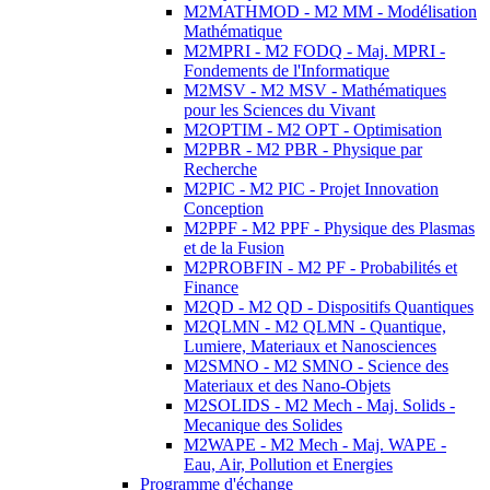
M2MATHMOD - M2 MM - Modélisation
Mathématique
M2MPRI - M2 FODQ - Maj. MPRI -
Fondements de l'Informatique
M2MSV - M2 MSV - Mathématiques
pour les Sciences du Vivant
M2OPTIM - M2 OPT - Optimisation
M2PBR - M2 PBR - Physique par
Recherche
M2PIC - M2 PIC - Projet Innovation
Conception
M2PPF - M2 PPF - Physique des Plasmas
et de la Fusion
M2PROBFIN - M2 PF - Probabilités et
Finance
M2QD - M2 QD - Dispositifs Quantiques
M2QLMN - M2 QLMN - Quantique,
Lumiere, Materiaux et Nanosciences
M2SMNO - M2 SMNO - Science des
Materiaux et des Nano-Objets
M2SOLIDS - M2 Mech - Maj. Solids -
Mecanique des Solides
M2WAPE - M2 Mech - Maj. WAPE -
Eau, Air, Pollution et Energies
Programme d'échange