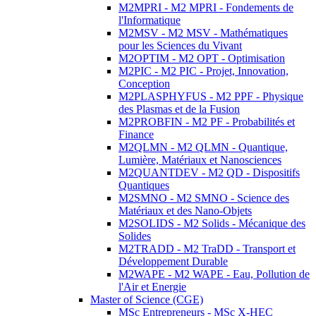
M2MPRI - M2 MPRI - Fondements de
l'Informatique
M2MSV - M2 MSV - Mathématiques
pour les Sciences du Vivant
M2OPTIM - M2 OPT - Optimisation
M2PIC - M2 PIC - Projet, Innovation,
Conception
M2PLASPHYFUS - M2 PPF - Physique
des Plasmas et de la Fusion
M2PROBFIN - M2 PF - Probabilités et
Finance
M2QLMN - M2 QLMN - Quantique,
Lumière, Matériaux et Nanosciences
M2QUANTDEV - M2 QD - Dispositifs
Quantiques
M2SMNO - M2 SMNO - Science des
Matériaux et des Nano-Objets
M2SOLIDS - M2 Solids - Mécanique des
Solides
M2TRADD - M2 TraDD - Transport et
Développement Durable
M2WAPE - M2 WAPE - Eau, Pollution de
l'Air et Energie
Master of Science (CGE)
MSc Entrepreneurs - MSc X-HEC