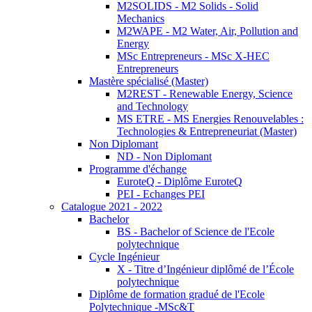
M2SOLIDS - M2 Solids - Solid
Mechanics
M2WAPE - M2 Water, Air, Pollution and
Energy
MSc Entrepreneurs - MSc X-HEC
Entrepreneurs
Mastère spécialisé (Master)
M2REST - Renewable Energy, Science
and Technology
MS ETRE - MS Energies Renouvelables :
Technologies & Entrepreneuriat (Master)
Non Diplomant
ND - Non Diplomant
Programme d'échange
EuroteQ - Diplôme EuroteQ
PEI - Echanges PEI
Catalogue 2021 - 2022
Bachelor
BS - Bachelor of Science de l'Ecole
polytechnique
Cycle Ingénieur
X - Titre d’Ingénieur diplômé de l’École
polytechnique
Diplôme de formation gradué de l'Ecole
Polytechnique -MSc&T