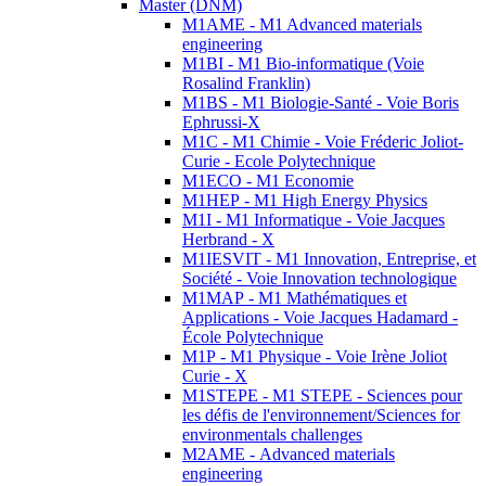
Master (DNM)
M1AME - M1 Advanced materials
engineering
M1BI - M1 Bio-informatique (Voie
Rosalind Franklin)
M1BS - M1 Biologie-Santé - Voie Boris
Ephrussi-X
M1C - M1 Chimie - Voie Fréderic Joliot-
Curie - Ecole Polytechnique
M1ECO - M1 Economie
M1HEP - M1 High Energy Physics
M1I - M1 Informatique - Voie Jacques
Herbrand - X
M1IESVIT - M1 Innovation, Entreprise, et
Société - Voie Innovation technologique
M1MAP - M1 Mathématiques et
Applications - Voie Jacques Hadamard -
École Polytechnique
M1P - M1 Physique - Voie Irène Joliot
Curie - X
M1STEPE - M1 STEPE - Sciences pour
les défis de l'environnement/Sciences for
environmentals challenges
M2AME - Advanced materials
engineering