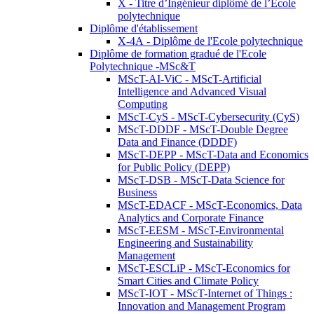
X - Titre d’Ingénieur diplômé de l’École
polytechnique
Diplôme d'établissement
X-4A - Diplôme de l'Ecole polytechnique
Diplôme de formation gradué de l'Ecole
Polytechnique -MSc&T
MScT-AI-ViC - MScT-Artificial
Intelligence and Advanced Visual
Computing
MScT-CyS - MScT-Cybersecurity (CyS)
MScT-DDDF - MScT-Double Degree
Data and Finance (DDDF)
MScT-DEPP - MScT-Data and Economics
for Public Policy (DEPP)
MScT-DSB - MScT-Data Science for
Business
MScT-EDACF - MScT-Economics, Data
Analytics and Corporate Finance
MScT-EESM - MScT-Environmental
Engineering and Sustainability
Management
MScT-ESCLiP - MScT-Economics for
Smart Cities and Climate Policy
MScT-IOT - MScT-Internet of Things :
Innovation and Management Program