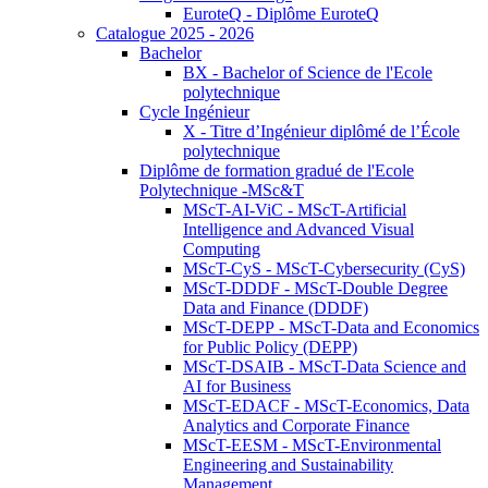
EuroteQ - Diplôme EuroteQ
Catalogue 2025 - 2026
Bachelor
BX - Bachelor of Science de l'Ecole
polytechnique
Cycle Ingénieur
X - Titre d’Ingénieur diplômé de l’École
polytechnique
Diplôme de formation gradué de l'Ecole
Polytechnique -MSc&T
MScT-AI-ViC - MScT-Artificial
Intelligence and Advanced Visual
Computing
MScT-CyS - MScT-Cybersecurity (CyS)
MScT-DDDF - MScT-Double Degree
Data and Finance (DDDF)
MScT-DEPP - MScT-Data and Economics
for Public Policy (DEPP)
MScT-DSAIB - MScT-Data Science and
AI for Business
MScT-EDACF - MScT-Economics, Data
Analytics and Corporate Finance
MScT-EESM - MScT-Environmental
Engineering and Sustainability
Management