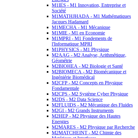
M1IES - M1 Innovation, Entreprise et
Société
M1MATHJHADA - M1 Mathématiques
Jacques Hadamard
M1MECHA - M1 Mécanique
M1MIE - M1 en Economie
M1MPRI - M1 Fondements de
l'Informatique MPRI
M1PHYSICS - M1 Physique
M2AAG - M2 Analyse, Arithmétique,
Géométrie
M2BIOHEA - M2 Biologie et Santé
M2BIOMECA - M2 Biomécanique et
Ingéniérie Biomédical
M2CFP - M2 Concepts en Physique
Fondamentale
M2CPS - M2 Système Cyber Physique
M2DS - M2 Data Science
M2FLUIDS - M2 Mécanique des Fluides
M2GI - M2 Grands Instruments
M2HEP - M2 Physique des Hautes
Energies
M2MARES - M2 Physique par Recherche
M2MATCHEINT - M2 Chimie des