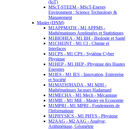
(IoT)
MScT-STEEM - MScT-Energy
Environment : Science Technology &
Management
Master (DNM)
M1APPMATH - M1 APPMS -
Mathématiques Appliquées et Statistiques
M1BIOHEA - M1 BH - Biologie et Santé
M1CHEINT - M1 CI - Chimie et
Interfaces
M1CPS - M1 CPS - Système Cyber
Physique
M1HEP - M1 HEP - Physique des Hautes
Energies
M1IES - M1 IES - Innovation, Entreprise
et Société
M1MATHJHADA - M1 MJH -
Mathématiques Jacques Hadamard
M1MECHA - M1 Mech - Mécanique
M1MIE - M1 MiE - Master en Economie
M1MPRI - M1 MPRI - Fondements de
l'Informatique
M1PHYSICS - M1 PHYS - Physique
M2AAG - M2 AAG - Analyse,
Arithmétique, Géométrie