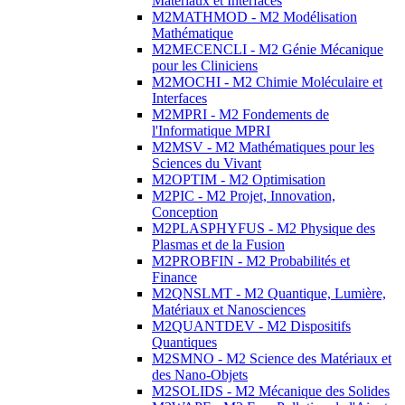
Matériaux et Interfaces
M2MATHMOD - M2 Modélisation
Mathématique
M2MECENCLI - M2 Génie Mécanique
pour les Cliniciens
M2MOCHI - M2 Chimie Moléculaire et
Interfaces
M2MPRI - M2 Fondements de
l'Informatique MPRI
M2MSV - M2 Mathématiques pour les
Sciences du Vivant
M2OPTIM - M2 Optimisation
M2PIC - M2 Projet, Innovation,
Conception
M2PLASPHYFUS - M2 Physique des
Plasmas et de la Fusion
M2PROBFIN - M2 Probabilités et
Finance
M2QNSLMT - M2 Quantique, Lumière,
Matériaux et Nanosciences
M2QUANTDEV - M2 Dispositifs
Quantiques
M2SMNO - M2 Science des Matériaux et
des Nano-Objets
M2SOLIDS - M2 Mécanique des Solides