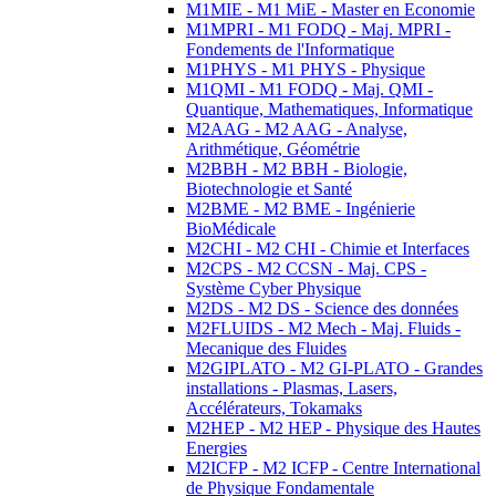
M1MIE - M1 MiE - Master en Economie
M1MPRI - M1 FODQ - Maj. MPRI -
Fondements de l'Informatique
M1PHYS - M1 PHYS - Physique
M1QMI - M1 FODQ - Maj. QMI -
Quantique, Mathematiques, Informatique
M2AAG - M2 AAG - Analyse,
Arithmétique, Géométrie
M2BBH - M2 BBH - Biologie,
Biotechnologie et Santé
M2BME - M2 BME - Ingénierie
BioMédicale
M2CHI - M2 CHI - Chimie et Interfaces
M2CPS - M2 CCSN - Maj. CPS -
Système Cyber Physique
M2DS - M2 DS - Science des données
M2FLUIDS - M2 Mech - Maj. Fluids -
Mecanique des Fluides
M2GIPLATO - M2 GI-PLATO - Grandes
installations - Plasmas, Lasers,
Accélérateurs, Tokamaks
M2HEP - M2 HEP - Physique des Hautes
Energies
M2ICFP - M2 ICFP - Centre International
de Physique Fondamentale