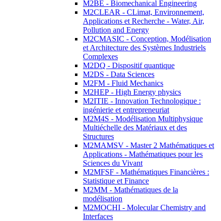
M2BE - Biomechanical Engineering
M2CLEAR - CLimat, Environnement,
Applications et Recherche - Water, Air,
Pollution and Energy
M2CMASIC - Conception, Modélisation
et Architecture des Systèmes Industriels
Complexes
M2DQ - Dispositif quantique
M2DS - Data Sciences
M2FM - Fluid Mechanics
M2HEP - High Energy physics
M2ITIE - Innovation Technologique :
ingénierie et entrepreneuriat
M2M4S - Modélisation Multiphysique
Multiéchelle des Matériaux et des
Structures
M2MAMSV - Master 2 Mathématiques et
Applications - Mathématiques pour les
Sciences du Vivant
M2MFSF - Mathématiques Financières :
Statistique et Finance
M2MM - Mathématiques de la
modélisation
M2MOCHI - Molecular Chemistry and
Interfaces