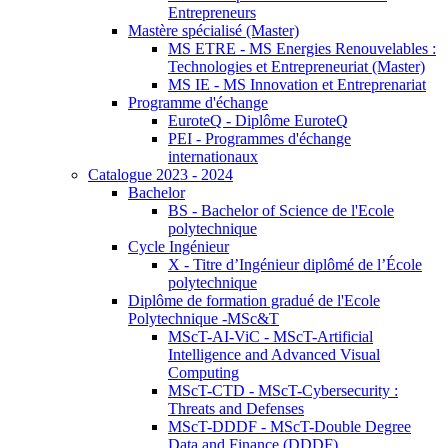
Entrepreneurs
Mastère spécialisé (Master)
MS ETRE - MS Energies Renouvelables :
Technologies et Entrepreneuriat (Master)
MS IE - MS Innovation et Entreprenariat
Programme d'échange
EuroteQ - Diplôme EuroteQ
PEI - Programmes d'échange
internationaux
Catalogue 2023 - 2024
Bachelor
BS - Bachelor of Science de l'Ecole
polytechnique
Cycle Ingénieur
X - Titre d’Ingénieur diplômé de l’École
polytechnique
Diplôme de formation gradué de l'Ecole
Polytechnique -MSc&T
MScT-AI-ViC - MScT-Artificial
Intelligence and Advanced Visual
Computing
MScT-CTD - MScT-Cybersecurity :
Threats and Defenses
MScT-DDDF - MScT-Double Degree
Data and Finance (DDDF)