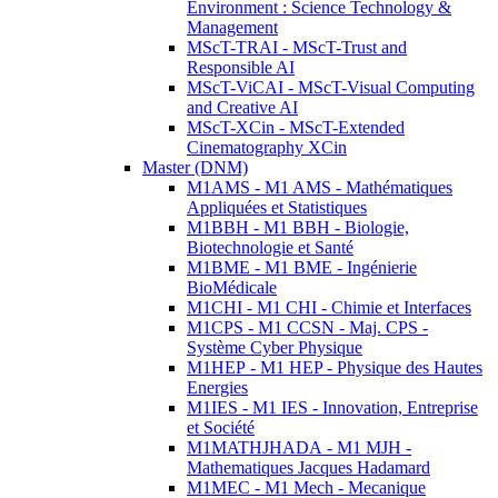
Environment : Science Technology &
Management
MScT-TRAI - MScT-Trust and
Responsible AI
MScT-ViCAI - MScT-Visual Computing
and Creative AI
MScT-XCin - MScT-Extended
Cinematography XCin
Master (DNM)
M1AMS - M1 AMS - Mathématiques
Appliquées et Statistiques
M1BBH - M1 BBH - Biologie,
Biotechnologie et Santé
M1BME - M1 BME - Ingénierie
BioMédicale
M1CHI - M1 CHI - Chimie et Interfaces
M1CPS - M1 CCSN - Maj. CPS -
Système Cyber Physique
M1HEP - M1 HEP - Physique des Hautes
Energies
M1IES - M1 IES - Innovation, Entreprise
et Société
M1MATHJHADA - M1 MJH -
Mathematiques Jacques Hadamard
M1MEC - M1 Mech - Mecanique