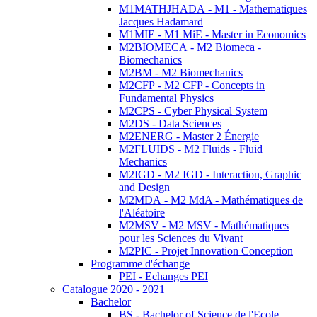
M1MATHJHADA - M1 - Mathematiques
Jacques Hadamard
M1MIE - M1 MiE - Master in Economics
M2BIOMECA - M2 Biomeca -
Biomechanics
M2BM - M2 Biomechanics
M2CFP - M2 CFP - Concepts in
Fundamental Physics
M2CPS - Cyber Physical System
M2DS - Data Sciences
M2ENERG - Master 2 Énergie
M2FLUIDS - M2 Fluids - Fluid
Mechanics
M2IGD - M2 IGD - Interaction, Graphic
and Design
M2MDA - M2 MdA - Mathématiques de
l'Aléatoire
M2MSV - M2 MSV - Mathématiques
pour les Sciences du Vivant
M2PIC - Projet Innovation Conception
Programme d'échange
PEI - Echanges PEI
Catalogue 2020 - 2021
Bachelor
BS - Bachelor of Science de l'Ecole