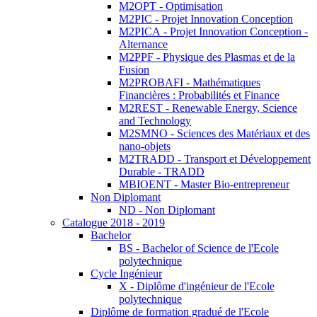
M2OPT - Optimisation
M2PIC - Projet Innovation Conception
M2PICA - Projet Innovation Conception -
Alternance
M2PPF - Physique des Plasmas et de la
Fusion
M2PROBAFI - Mathématiques
Financières : Probabilités et Finance
M2REST - Renewable Energy, Science
and Technology
M2SMNO - Sciences des Matériaux et des
nano-objets
M2TRADD - Transport et Développement
Durable - TRADD
MBIOENT - Master Bio-entrepreneur
Non Diplomant
ND - Non Diplomant
Catalogue 2018 - 2019
Bachelor
BS - Bachelor of Science de l'Ecole
polytechnique
Cycle Ingénieur
X - Diplôme d'ingénieur de l'Ecole
polytechnique
Diplôme de formation gradué de l'Ecole