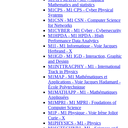
Mathematics and statistics
M1CPS - M1 CPS - Cyber Physical
Systems
M1CSN - M1 CSN - Computer Science
for Networks
M1CYBER - M1 Cyber - Cybersecurity
M1HPDA - M1 HPDA - High
Performance Data Analytics
M1I - M1 Informatique - Voie Jacques
Herbrand - X
M1IGD - M1 IGD - Interaction, Graphic
and Design
M1INTTRACPHY - M1 - International
Track in Physics
M1MAP - M1 Mathématiques et
Applications - Voie Jacques Hadamard -
École Polytechnique
M1MATHAPP - M1 - Mathématiques
Appliquées
M1MPRI - M1 MPRI - Foudations of
Computer Science
M1P - M1 Physique - Voie Irène Joliot
Curie - X
M1PHYSICS - M1 - Physics