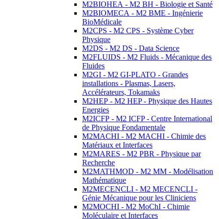
M2BIOHEA - M2 BH - Biologie et Santé
M2BIOMECA - M2 BME - Ingénierie
BioMédicale
M2CPS - M2 CPS - Système Cyber
Physique
M2DS - M2 DS - Data Science
M2FLUIDS - M2 Fluids - Mécanique des
Fluides
M2GI - M2 GI-PLATO - Grandes
installations - Plasmas, Lasers,
Accélérateurs, Tokamaks
M2HEP - M2 HEP - Physique des Hautes
Energies
M2ICFP - M2 ICFP - Centre International
de Physique Fondamentale
M2MACHI - M2 MACHI - Chimie des
Matériaux et Interfaces
M2MARES - M2 PBR - Physique par
Recherche
M2MATHMOD - M2 MM - Modélisation
Mathématique
M2MECENCLI - M2 MECENCLI -
Génie Mécanique pour les Cliniciens
M2MOCHI - M2 MoChI - Chimie
Moléculaire et Interfaces