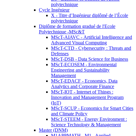
polytechnique
Cycle Ingénieur
X - Titre d’Ingénieur diplômé de l’École
polytechnique
Diplôme de formation gradué de l'Ecole
Polytechnique -MSc&T
MScT-AIAVC - Artificial Intelligence and
Advanced Visual Computing
MScT-CTD - Cybersecurity : Threats and
Defenses
MScT-DSB - Data Science for Business
MScT-ECOSEM - Environmental
Engineering and Sustainability
Management
MScT-EDACF - Economics, Data
Analytics and Corporate Finance
MScT-IOT - Internet of Things :
Innovation and Management Program
(IoT)
MScT-SCUP - Economics for Smart Cities
and Climate Policy
MScT-STEEM - Energy Environment :
Science Technology & Management
Master (DNM)
M1APPMATH - M1 - Applied