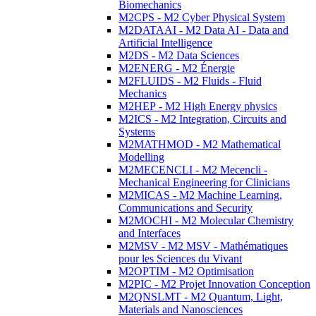
Biomechanics
M2CPS - M2 Cyber Physical System
M2DATAAI - M2 Data AI - Data and
Artificial Intelligence
M2DS - M2 Data Sciences
M2ENERG - M2 Énergie
M2FLUIDS - M2 Fluids - Fluid
Mechanics
M2HEP - M2 High Energy physics
M2ICS - M2 Integration, Circuits and
Systems
M2MATHMOD - M2 Mathematical
Modelling
M2MECENCLI - M2 Mecencli -
Mechanical Engineering for Clinicians
M2MICAS - M2 Machine Learning,
Communications and Security
M2MOCHI - M2 Molecular Chemistry
and Interfaces
M2MSV - M2 MSV - Mathématiques
pour les Sciences du Vivant
M2OPTIM - M2 Optimisation
M2PIC - M2 Projet Innovation Conception
M2QNSLMT - M2 Quantum, Light,
Materials and Nanosciences