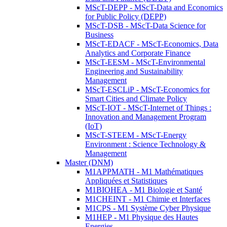
MScT-DEPP - MScT-Data and Economics
for Public Policy (DEPP)
MScT-DSB - MScT-Data Science for
Business
MScT-EDACF - MScT-Economics, Data
Analytics and Corporate Finance
MScT-EESM - MScT-Environmental
Engineering and Sustainability
Management
MScT-ESCLiP - MScT-Economics for
Smart Cities and Climate Policy
MScT-IOT - MScT-Internet of Things :
Innovation and Management Program
(IoT)
MScT-STEEM - MScT-Energy
Environment : Science Technology &
Management
Master (DNM)
M1APPMATH - M1 Mathématiques
Appliquées et Statistiques
M1BIOHEA - M1 Biologie et Santé
M1CHEINT - M1 Chimie et Interfaces
M1CPS - M1 Système Cyber Physique
M1HEP - M1 Physique des Hautes
Energies