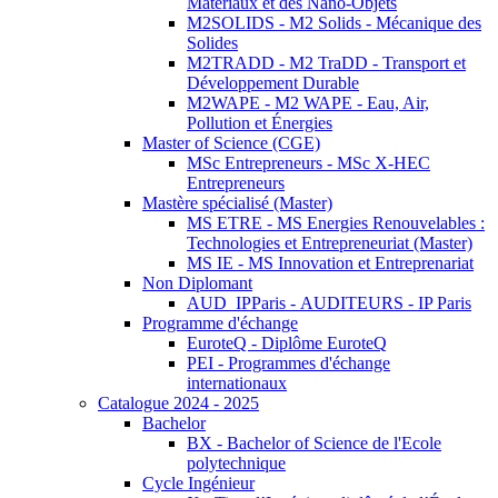
Matériaux et des Nano-Objets
M2SOLIDS - M2 Solids - Mécanique des
Solides
M2TRADD - M2 TraDD - Transport et
Développement Durable
M2WAPE - M2 WAPE - Eau, Air,
Pollution et Énergies
Master of Science (CGE)
MSc Entrepreneurs - MSc X-HEC
Entrepreneurs
Mastère spécialisé (Master)
MS ETRE - MS Energies Renouvelables :
Technologies et Entrepreneuriat (Master)
MS IE - MS Innovation et Entreprenariat
Non Diplomant
AUD_IPParis - AUDITEURS - IP Paris
Programme d'échange
EuroteQ - Diplôme EuroteQ
PEI - Programmes d'échange
internationaux
Catalogue 2024 - 2025
Bachelor
BX - Bachelor of Science de l'Ecole
polytechnique
Cycle Ingénieur