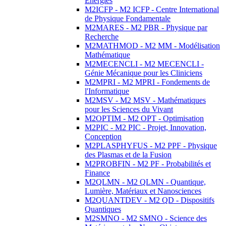
Energies
M2ICFP - M2 ICFP - Centre International
de Physique Fondamentale
M2MARES - M2 PBR - Physique par
Recherche
M2MATHMOD - M2 MM - Modélisation
Mathématique
M2MECENCLI - M2 MECENCLI -
Génie Mécanique pour les Cliniciens
M2MPRI - M2 MPRI - Fondements de
l'Informatique
M2MSV - M2 MSV - Mathématiques
pour les Sciences du Vivant
M2OPTIM - M2 OPT - Optimisation
M2PIC - M2 PIC - Projet, Innovation,
Conception
M2PLASPHYFUS - M2 PPF - Physique
des Plasmas et de la Fusion
M2PROBFIN - M2 PF - Probabilités et
Finance
M2QLMN - M2 QLMN - Quantique,
Lumière, Matériaux et Nanosciences
M2QUANTDEV - M2 QD - Dispositifs
Quantiques
M2SMNO - M2 SMNO - Science des