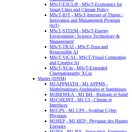
MScT-ESCLiP - MScT-Economics for
Smart Cities and Climate Policy
MScT-IOT - MScT-Internet of Things :
Innovation and Management Program
(IoT)
MScT-STEEM - MScT-Energy
Environment : Science Technology &
Management
MScT-TRAI - MScT-Trust and
Responsible AI
MScT-ViCAI - MScT-Visual Computing
and Creative AI
MScT-XCin - MScT-Extended
Cinematography XCin
Master (DNM)
M1APPMATH - M1 APPMS -
Mathématiques Appliquées et Statistiques
M1BIOHEA - M1 BH - Biologie et Santé
M1CHEINT - M1 CI - Chimie et
Interfaces
M1CPS - M1 CPS - Système Cyber
Physique
M1HEP - M1 HEP - Physique des Hautes
Energies
M1IES - M1 IES - Innovation, Entreprise