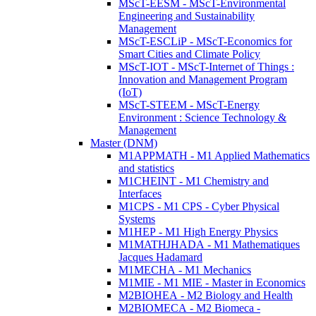
MScT-EESM - MScT-Environmental
Engineering and Sustainability
Management
MScT-ESCLiP - MScT-Economics for
Smart Cities and Climate Policy
MScT-IOT - MScT-Internet of Things :
Innovation and Management Program
(IoT)
MScT-STEEM - MScT-Energy
Environment : Science Technology &
Management
Master (DNM)
M1APPMATH - M1 Applied Mathematics
and statistics
M1CHEINT - M1 Chemistry and
Interfaces
M1CPS - M1 CPS - Cyber Physical
Systems
M1HEP - M1 High Energy Physics
M1MATHJHADA - M1 Mathematiques
Jacques Hadamard
M1MECHA - M1 Mechanics
M1MIE - M1 MIE - Master in Economics
M2BIOHEA - M2 Biology and Health
M2BIOMECA - M2 Biomeca -