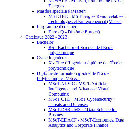
M2WAPE - M2 Eau, Pollution de l'Air et
Energies
Mastère spécialisé (Master)
MS ETRE - MS Energies Renouvelables :
Technologies et Entrepreneuriat (Master)
Programme d'échange
EuroteQ - Diplôme EuroteQ
Catalogue 2022 - 2023
Bachelor
BS - Bachelor of Science de l'Ecole
polytechnique
Cycle Ingénieur
X - Titre d’Ingénieur diplômé de l’École
polytechnique
Diplôme de formation gradué de l'Ecole
Polytechnique -MSc&T
MScT-AI-ViC - MScT-Artificial
Intelligence and Advanced Visual
Computing
MScT-CTD - MScT-Cybersecurity :
Threats and Defenses
MScT-DSB - MScT-Data Science for
Business
MScT-EDACF - MScT-Economics, Data
Analytics and Corporate Finance