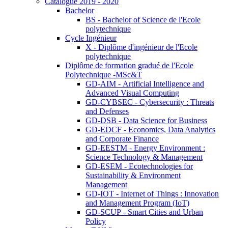
Catalogue 2019 - 2020
Bachelor
BS - Bachelor of Science de l'Ecole
polytechnique
Cycle Ingénieur
X - Diplôme d'ingénieur de l'Ecole
polytechnique
Diplôme de formation gradué de l'Ecole
Polytechnique -MSc&T
GD-AIM - Artificial Intelligence and
Advanced Visual Computing
GD-CYBSEC - Cybersecurity : Threats
and Defenses
GD-DSB - Data Science for Business
GD-EDCF - Economics, Data Analytics
and Corporate Finance
GD-EESTM - Energy Environment :
Science Technology & Management
GD-ESEM - Ecotechnologies for
Sustainability & Environment
Management
GD-IOT - Internet of Things : Innovation
and Management Program (IoT)
GD-SCUP - Smart Cities and Urban
Policy