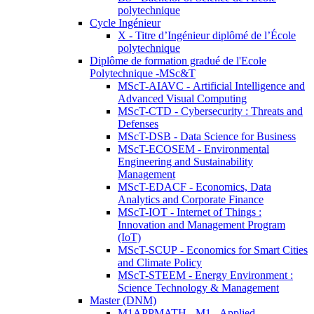
polytechnique
Cycle Ingénieur
X - Titre d’Ingénieur diplômé de l’École
polytechnique
Diplôme de formation gradué de l'Ecole
Polytechnique -MSc&T
MScT-AIAVC - Artificial Intelligence and
Advanced Visual Computing
MScT-CTD - Cybersecurity : Threats and
Defenses
MScT-DSB - Data Science for Business
MScT-ECOSEM - Environmental
Engineering and Sustainability
Management
MScT-EDACF - Economics, Data
Analytics and Corporate Finance
MScT-IOT - Internet of Things :
Innovation and Management Program
(IoT)
MScT-SCUP - Economics for Smart Cities
and Climate Policy
MScT-STEEM - Energy Environment :
Science Technology & Management
Master (DNM)
M1APPMATH - M1 - Applied