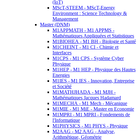
(IoT)
MScT-STEEM - MScT-Energy
Environment : Science Technology &
Management
Master (DNM)
M1APPMATH - M1 APPMS -
Mathématiques Appliquées et Statistiques
M1BIOHEA - M1 BH - Biologie et Santé
M1CHEINT - M1 CI - Chimie et
Interfaces
M1CPS - M1 CPS - Système Cyber
Physique
M1HEP - M1 HEP - Physique des Hautes
Energies
M1IES - M1 IES - Innovation, Entreprise
et Société
M1MATHJHADA - M1 MJH -
Mathématiques Jacques Hadamard
M1MECHA - M1 Mech - Mécanique
M1MIE - M1 MiE - Master en Economie
M1MPRI - M1 MPRI - Fondements de
l'Informatique
M1PHYSICS - M1 PHYS - Physique
M2AAG - M2 AAG - Analyse,
Arithmétique, Géométrie