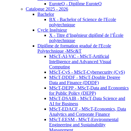
EuroteQ - Diplôme EuroteQ
Catalogue 2025 - 2026
Bachelor
BX - Bachelor of Science de l'Ecole
polytechnique
Cycle Ingénieur
X - Titre d’Ingénieur diplômé de l’École
polytechnique
Diplôme de formation gradué de l'Ecole
Polytechnique -MSc&T
MScT-AI-ViC - MScT-Artificial
Intelligence and Advanced Visual
Computing
MScT-CyS - MScT-Cybersecurity (CyS)
MScT-DDDF - MScT-Double Degree
Data and Finance (DDDF)
MScT-DEPP - MScT-Data and Economics
for Public Policy (DEPP)
MScT-DSAIB - MScT-Data Science and
AI for Business
MScT-EDACF - MScT-Economics, Data
Analytics and Corporate Finance
MScT-EESM - MScT-Environmental
Engineering and Sustainability
Management