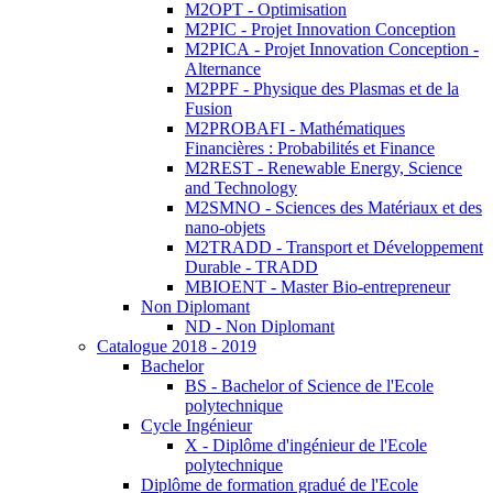
M2OPT - Optimisation
M2PIC - Projet Innovation Conception
M2PICA - Projet Innovation Conception -
Alternance
M2PPF - Physique des Plasmas et de la
Fusion
M2PROBAFI - Mathématiques
Financières : Probabilités et Finance
M2REST - Renewable Energy, Science
and Technology
M2SMNO - Sciences des Matériaux et des
nano-objets
M2TRADD - Transport et Développement
Durable - TRADD
MBIOENT - Master Bio-entrepreneur
Non Diplomant
ND - Non Diplomant
Catalogue 2018 - 2019
Bachelor
BS - Bachelor of Science de l'Ecole
polytechnique
Cycle Ingénieur
X - Diplôme d'ingénieur de l'Ecole
polytechnique
Diplôme de formation gradué de l'Ecole