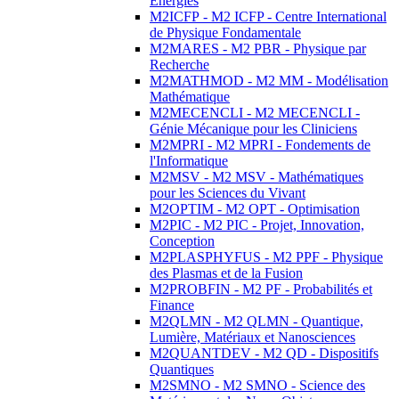
Energies
M2ICFP - M2 ICFP - Centre International
de Physique Fondamentale
M2MARES - M2 PBR - Physique par
Recherche
M2MATHMOD - M2 MM - Modélisation
Mathématique
M2MECENCLI - M2 MECENCLI -
Génie Mécanique pour les Cliniciens
M2MPRI - M2 MPRI - Fondements de
l'Informatique
M2MSV - M2 MSV - Mathématiques
pour les Sciences du Vivant
M2OPTIM - M2 OPT - Optimisation
M2PIC - M2 PIC - Projet, Innovation,
Conception
M2PLASPHYFUS - M2 PPF - Physique
des Plasmas et de la Fusion
M2PROBFIN - M2 PF - Probabilités et
Finance
M2QLMN - M2 QLMN - Quantique,
Lumière, Matériaux et Nanosciences
M2QUANTDEV - M2 QD - Dispositifs
Quantiques
M2SMNO - M2 SMNO - Science des