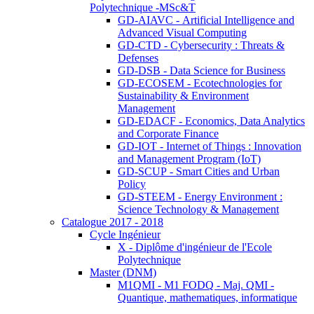
Polytechnique -MSc&T
GD-AIAVC - Artificial Intelligence and
Advanced Visual Computing
GD-CTD - Cybersecurity : Threats &
Defenses
GD-DSB - Data Science for Business
GD-ECOSEM - Ecotechnologies for
Sustainability & Environment
Management
GD-EDACF - Economics, Data Analytics
and Corporate Finance
GD-IOT - Internet of Things : Innovation
and Management Program (IoT)
GD-SCUP - Smart Cities and Urban
Policy
GD-STEEM - Energy Environment :
Science Technology & Management
Catalogue 2017 - 2018
Cycle Ingénieur
X - Diplôme d'ingénieur de l'Ecole
Polytechnique
Master (DNM)
M1QMI - M1 FODQ - Maj. QMI -
Quantique, mathematiques, informatique