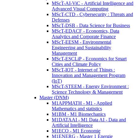
MScT-AI-ViC - Artificial Intelligence and
Advanced Visual Computing
MScT-CTD - Cybersecurity : Threats and
Defenses
MScT-DSB - Data Science for Business
MScT-EDACF - Economics, Data
Analytics and Corporate Finance
MScT-EESM - Environmental
Engineering and Sustainability
Management
MScT-ESCLiP - Economics for Smart
Cities and Climate Policy
MScT-IOT - Internet of Things :
Innovation and Management Program
(IoT)
MScT-STEEM - Energy Environment :
Science Technology & Management
Master (DNM)
M1APPMATH - M1 - Applied
Mathematics and statistics
M1BM - M1 Biomechanics
M1DATAAI - M1 Data AI - Data and
Artificial Intelligence
M1ECO - M1 Economie
M1ENERG - Master 1 Énergie