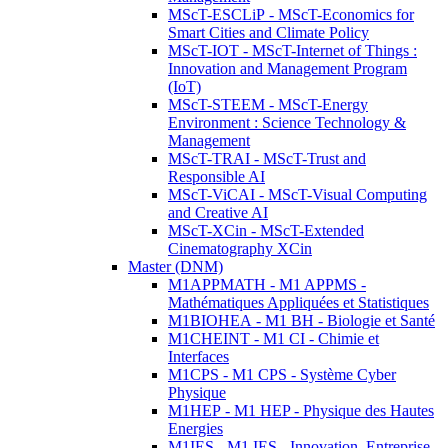
MScT-ESCLiP - MScT-Economics for
Smart Cities and Climate Policy
MScT-IOT - MScT-Internet of Things :
Innovation and Management Program
(IoT)
MScT-STEEM - MScT-Energy
Environment : Science Technology &
Management
MScT-TRAI - MScT-Trust and
Responsible AI
MScT-ViCAI - MScT-Visual Computing
and Creative AI
MScT-XCin - MScT-Extended
Cinematography XCin
Master (DNM)
M1APPMATH - M1 APPMS -
Mathématiques Appliquées et Statistiques
M1BIOHEA - M1 BH - Biologie et Santé
M1CHEINT - M1 CI - Chimie et
Interfaces
M1CPS - M1 CPS - Système Cyber
Physique
M1HEP - M1 HEP - Physique des Hautes
Energies
M1IES - M1 IES - Innovation, Entreprise