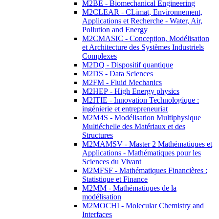
M2BE - Biomechanical Engineering
M2CLEAR - CLimat, Environnement,
Applications et Recherche - Water, Air,
Pollution and Energy
M2CMASIC - Conception, Modélisation
et Architecture des Systèmes Industriels
Complexes
M2DQ - Dispositif quantique
M2DS - Data Sciences
M2FM - Fluid Mechanics
M2HEP - High Energy physics
M2ITIE - Innovation Technologique :
ingénierie et entrepreneuriat
M2M4S - Modélisation Multiphysique
Multiéchelle des Matériaux et des
Structures
M2MAMSV - Master 2 Mathématiques et
Applications - Mathématiques pour les
Sciences du Vivant
M2MFSF - Mathématiques Financières :
Statistique et Finance
M2MM - Mathématiques de la
modélisation
M2MOCHI - Molecular Chemistry and
Interfaces