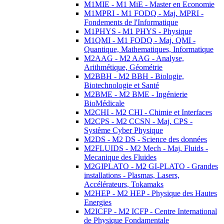
M1MIE - M1 MiE - Master en Economie
M1MPRI - M1 FODQ - Maj. MPRI -
Fondements de l'Informatique
M1PHYS - M1 PHYS - Physique
M1QMI - M1 FODQ - Maj. QMI -
Quantique, Mathematiques, Informatique
M2AAG - M2 AAG - Analyse,
Arithmétique, Géométrie
M2BBH - M2 BBH - Biologie,
Biotechnologie et Santé
M2BME - M2 BME - Ingénierie
BioMédicale
M2CHI - M2 CHI - Chimie et Interfaces
M2CPS - M2 CCSN - Maj. CPS -
Système Cyber Physique
M2DS - M2 DS - Science des données
M2FLUIDS - M2 Mech - Maj. Fluids -
Mecanique des Fluides
M2GIPLATO - M2 GI-PLATO - Grandes
installations - Plasmas, Lasers,
Accélérateurs, Tokamaks
M2HEP - M2 HEP - Physique des Hautes
Energies
M2ICFP - M2 ICFP - Centre International
de Physique Fondamentale