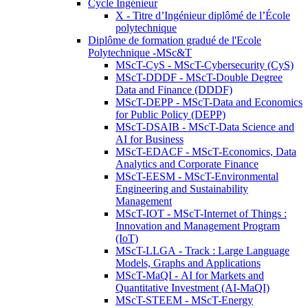
Cycle Ingénieur
X - Titre d’Ingénieur diplômé de l’École
polytechnique
Diplôme de formation gradué de l'Ecole
Polytechnique -MSc&T
MScT-CyS - MScT-Cybersecurity (CyS)
MScT-DDDF - MScT-Double Degree
Data and Finance (DDDF)
MScT-DEPP - MScT-Data and Economics
for Public Policy (DEPP)
MScT-DSAIB - MScT-Data Science and
AI for Business
MScT-EDACF - MScT-Economics, Data
Analytics and Corporate Finance
MScT-EESM - MScT-Environmental
Engineering and Sustainability
Management
MScT-IOT - MScT-Internet of Things :
Innovation and Management Program
(IoT)
MScT-LLGA - Track : Large Language
Models, Graphs and Applications
MScT-MaQI - AI for Markets and
Quantitative Investment (AI-MaQI)
MScT-STEEM - MScT-Energy