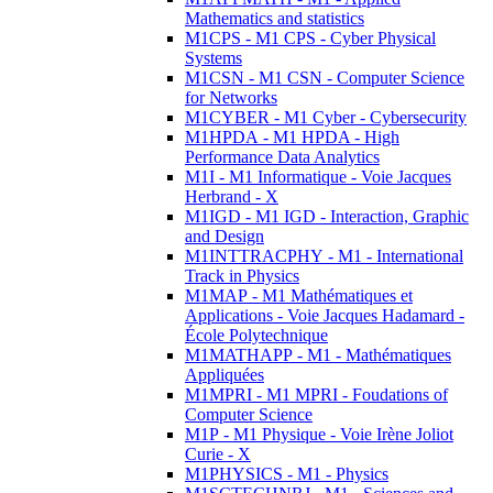
Mathematics and statistics
M1CPS - M1 CPS - Cyber Physical
Systems
M1CSN - M1 CSN - Computer Science
for Networks
M1CYBER - M1 Cyber - Cybersecurity
M1HPDA - M1 HPDA - High
Performance Data Analytics
M1I - M1 Informatique - Voie Jacques
Herbrand - X
M1IGD - M1 IGD - Interaction, Graphic
and Design
M1INTTRACPHY - M1 - International
Track in Physics
M1MAP - M1 Mathématiques et
Applications - Voie Jacques Hadamard -
École Polytechnique
M1MATHAPP - M1 - Mathématiques
Appliquées
M1MPRI - M1 MPRI - Foudations of
Computer Science
M1P - M1 Physique - Voie Irène Joliot
Curie - X
M1PHYSICS - M1 - Physics