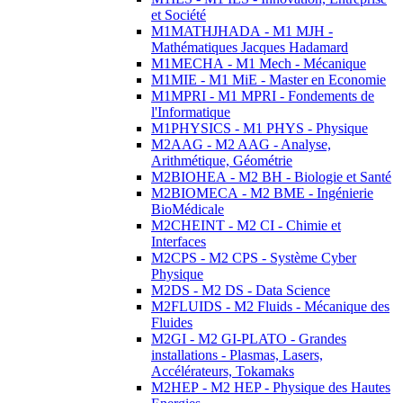
et Société
M1MATHJHADA - M1 MJH -
Mathématiques Jacques Hadamard
M1MECHA - M1 Mech - Mécanique
M1MIE - M1 MiE - Master en Economie
M1MPRI - M1 MPRI - Fondements de
l'Informatique
M1PHYSICS - M1 PHYS - Physique
M2AAG - M2 AAG - Analyse,
Arithmétique, Géométrie
M2BIOHEA - M2 BH - Biologie et Santé
M2BIOMECA - M2 BME - Ingénierie
BioMédicale
M2CHEINT - M2 CI - Chimie et
Interfaces
M2CPS - M2 CPS - Système Cyber
Physique
M2DS - M2 DS - Data Science
M2FLUIDS - M2 Fluids - Mécanique des
Fluides
M2GI - M2 GI-PLATO - Grandes
installations - Plasmas, Lasers,
Accélérateurs, Tokamaks
M2HEP - M2 HEP - Physique des Hautes