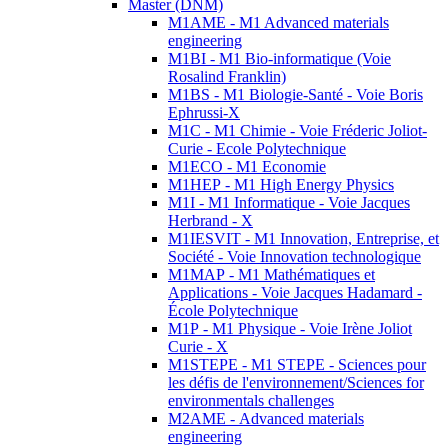
Master (DNM)
M1AME - M1 Advanced materials
engineering
M1BI - M1 Bio-informatique (Voie
Rosalind Franklin)
M1BS - M1 Biologie-Santé - Voie Boris
Ephrussi-X
M1C - M1 Chimie - Voie Fréderic Joliot-
Curie - Ecole Polytechnique
M1ECO - M1 Economie
M1HEP - M1 High Energy Physics
M1I - M1 Informatique - Voie Jacques
Herbrand - X
M1IESVIT - M1 Innovation, Entreprise, et
Société - Voie Innovation technologique
M1MAP - M1 Mathématiques et
Applications - Voie Jacques Hadamard -
École Polytechnique
M1P - M1 Physique - Voie Irène Joliot
Curie - X
M1STEPE - M1 STEPE - Sciences pour
les défis de l'environnement/Sciences for
environmentals challenges
M2AME - Advanced materials
engineering