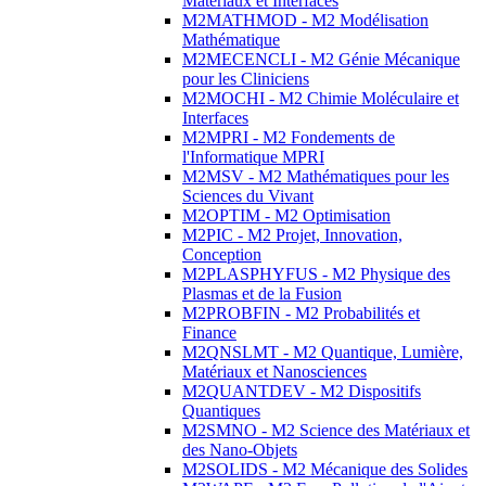
Matériaux et Interfaces
M2MATHMOD - M2 Modélisation
Mathématique
M2MECENCLI - M2 Génie Mécanique
pour les Cliniciens
M2MOCHI - M2 Chimie Moléculaire et
Interfaces
M2MPRI - M2 Fondements de
l'Informatique MPRI
M2MSV - M2 Mathématiques pour les
Sciences du Vivant
M2OPTIM - M2 Optimisation
M2PIC - M2 Projet, Innovation,
Conception
M2PLASPHYFUS - M2 Physique des
Plasmas et de la Fusion
M2PROBFIN - M2 Probabilités et
Finance
M2QNSLMT - M2 Quantique, Lumière,
Matériaux et Nanosciences
M2QUANTDEV - M2 Dispositifs
Quantiques
M2SMNO - M2 Science des Matériaux et
des Nano-Objets
M2SOLIDS - M2 Mécanique des Solides