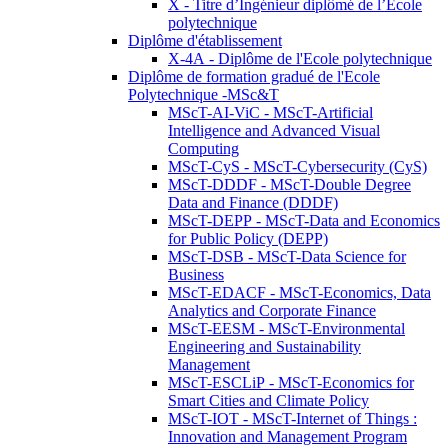
X - Titre d’Ingénieur diplômé de l’École
polytechnique
Diplôme d'établissement
X-4A - Diplôme de l'Ecole polytechnique
Diplôme de formation gradué de l'Ecole
Polytechnique -MSc&T
MScT-AI-ViC - MScT-Artificial
Intelligence and Advanced Visual
Computing
MScT-CyS - MScT-Cybersecurity (CyS)
MScT-DDDF - MScT-Double Degree
Data and Finance (DDDF)
MScT-DEPP - MScT-Data and Economics
for Public Policy (DEPP)
MScT-DSB - MScT-Data Science for
Business
MScT-EDACF - MScT-Economics, Data
Analytics and Corporate Finance
MScT-EESM - MScT-Environmental
Engineering and Sustainability
Management
MScT-ESCLiP - MScT-Economics for
Smart Cities and Climate Policy
MScT-IOT - MScT-Internet of Things :
Innovation and Management Program