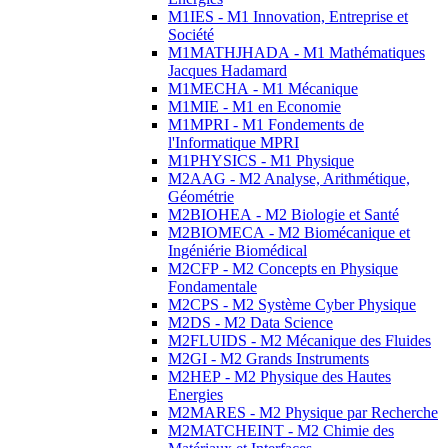
M1IES - M1 Innovation, Entreprise et
Société
M1MATHJHADA - M1 Mathématiques
Jacques Hadamard
M1MECHA - M1 Mécanique
M1MIE - M1 en Economie
M1MPRI - M1 Fondements de
l'Informatique MPRI
M1PHYSICS - M1 Physique
M2AAG - M2 Analyse, Arithmétique,
Géométrie
M2BIOHEA - M2 Biologie et Santé
M2BIOMECA - M2 Biomécanique et
Ingéniérie Biomédical
M2CFP - M2 Concepts en Physique
Fondamentale
M2CPS - M2 Système Cyber Physique
M2DS - M2 Data Science
M2FLUIDS - M2 Mécanique des Fluides
M2GI - M2 Grands Instruments
M2HEP - M2 Physique des Hautes
Energies
M2MARES - M2 Physique par Recherche
M2MATCHEINT - M2 Chimie des