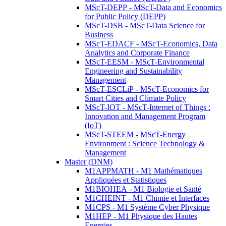
MScT-DEPP - MScT-Data and Economics
for Public Policy (DEPP)
MScT-DSB - MScT-Data Science for
Business
MScT-EDACF - MScT-Economics, Data
Analytics and Corporate Finance
MScT-EESM - MScT-Environmental
Engineering and Sustainability
Management
MScT-ESCLiP - MScT-Economics for
Smart Cities and Climate Policy
MScT-IOT - MScT-Internet of Things :
Innovation and Management Program
(IoT)
MScT-STEEM - MScT-Energy
Environment : Science Technology &
Management
Master (DNM)
M1APPMATH - M1 Mathématiques
Appliquées et Statistiques
M1BIOHEA - M1 Biologie et Santé
M1CHEINT - M1 Chimie et Interfaces
M1CPS - M1 Système Cyber Physique
M1HEP - M1 Physique des Hautes
Energies