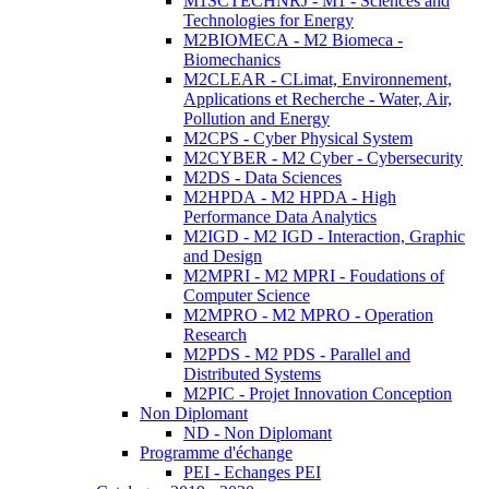
M1SCTECHNRJ - M1 - Sciences and
Technologies for Energy
M2BIOMECA - M2 Biomeca -
Biomechanics
M2CLEAR - CLimat, Environnement,
Applications et Recherche - Water, Air,
Pollution and Energy
M2CPS - Cyber Physical System
M2CYBER - M2 Cyber - Cybersecurity
M2DS - Data Sciences
M2HPDA - M2 HPDA - High
Performance Data Analytics
M2IGD - M2 IGD - Interaction, Graphic
and Design
M2MPRI - M2 MPRI - Foudations of
Computer Science
M2MPRO - M2 MPRO - Operation
Research
M2PDS - M2 PDS - Parallel and
Distributed Systems
M2PIC - Projet Innovation Conception
Non Diplomant
ND - Non Diplomant
Programme d'échange
PEI - Echanges PEI