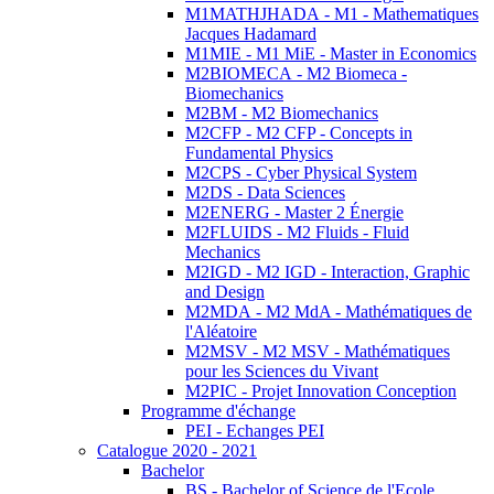
M1MATHJHADA - M1 - Mathematiques
Jacques Hadamard
M1MIE - M1 MiE - Master in Economics
M2BIOMECA - M2 Biomeca -
Biomechanics
M2BM - M2 Biomechanics
M2CFP - M2 CFP - Concepts in
Fundamental Physics
M2CPS - Cyber Physical System
M2DS - Data Sciences
M2ENERG - Master 2 Énergie
M2FLUIDS - M2 Fluids - Fluid
Mechanics
M2IGD - M2 IGD - Interaction, Graphic
and Design
M2MDA - M2 MdA - Mathématiques de
l'Aléatoire
M2MSV - M2 MSV - Mathématiques
pour les Sciences du Vivant
M2PIC - Projet Innovation Conception
Programme d'échange
PEI - Echanges PEI
Catalogue 2020 - 2021
Bachelor
BS - Bachelor of Science de l'Ecole