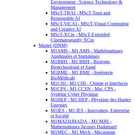
Environment : Science Technology &
Management
MScT-TRAI - MScT-Trust and
Responsible AI
MScT-ViCAI - MScT-Visual Computing
and Creative AI
MScT-XCin - MScT-Extended
Cinematography XCin
Master (DNM)
M1AMS - M1 AMS - Mathématiques
Appliquées et Statistiques
M1BBH - M1 BBH - Biologie,
Biotechnologie et Santé
M1BME - M1 BME - Ingénierie
BioMédicale
M1CHI - M1 CHI - Chimie et Interfaces
M1CPS - M1 CCSN - Maj. CPS -
Système Cyber Physique
M1HEP - M1 HEP - Physique des Hautes
Energies
M1IES - M1 IES - Innovation, Entreprise
et Société
M1MATHJHADA - M1 MJH -
Mathematiques Jacques Hadamard
M1MEC - M1 Mech - Mecanique