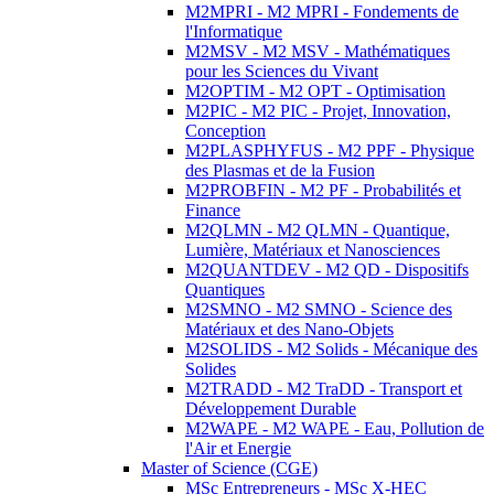
M2MPRI - M2 MPRI - Fondements de
l'Informatique
M2MSV - M2 MSV - Mathématiques
pour les Sciences du Vivant
M2OPTIM - M2 OPT - Optimisation
M2PIC - M2 PIC - Projet, Innovation,
Conception
M2PLASPHYFUS - M2 PPF - Physique
des Plasmas et de la Fusion
M2PROBFIN - M2 PF - Probabilités et
Finance
M2QLMN - M2 QLMN - Quantique,
Lumière, Matériaux et Nanosciences
M2QUANTDEV - M2 QD - Dispositifs
Quantiques
M2SMNO - M2 SMNO - Science des
Matériaux et des Nano-Objets
M2SOLIDS - M2 Solids - Mécanique des
Solides
M2TRADD - M2 TraDD - Transport et
Développement Durable
M2WAPE - M2 WAPE - Eau, Pollution de
l'Air et Energie
Master of Science (CGE)
MSc Entrepreneurs - MSc X-HEC