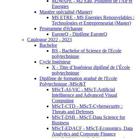
M2WAPE - M2 Eau, Pollution de l'Air et
Energies
Mastère spécialisé (Master)
MS ETRE - MS Energies Renouvelables :
Technologies et Entrepreneuriat (Master)
Programme d'échange
EuroteQ - Diplôme EuroteQ
Catalogue 2022 - 2023
Bachelor
BS - Bachelor of Science de l'Ecole
polytechnique
Cycle Ingénieur
X - Titre d’Ingénieur diplômé de l’École
polytechnique
Diplôme de formation gradué de l'Ecole
Polytechnique -MSc&T
MScT-AI-ViC - MScT-Artificial
Intelligence and Advanced Visual
Computing
MScT-CTD - MScT-Cybersecurity :
Threats and Defenses
MScT-DSB - MScT-Data Science for
Business
MScT-EDACF - MScT-Economics, Data
Analytics and Corporate Finance