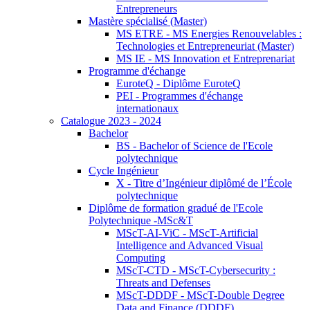
Entrepreneurs
Mastère spécialisé (Master)
MS ETRE - MS Energies Renouvelables :
Technologies et Entrepreneuriat (Master)
MS IE - MS Innovation et Entreprenariat
Programme d'échange
EuroteQ - Diplôme EuroteQ
PEI - Programmes d'échange
internationaux
Catalogue 2023 - 2024
Bachelor
BS - Bachelor of Science de l'Ecole
polytechnique
Cycle Ingénieur
X - Titre d’Ingénieur diplômé de l’École
polytechnique
Diplôme de formation gradué de l'Ecole
Polytechnique -MSc&T
MScT-AI-ViC - MScT-Artificial
Intelligence and Advanced Visual
Computing
MScT-CTD - MScT-Cybersecurity :
Threats and Defenses
MScT-DDDF - MScT-Double Degree
Data and Finance (DDDF)