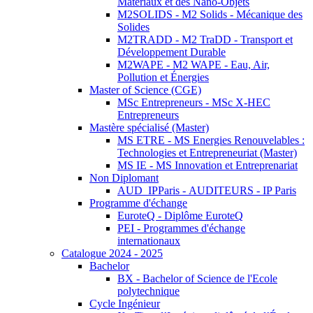
Matériaux et des Nano-Objets
M2SOLIDS - M2 Solids - Mécanique des
Solides
M2TRADD - M2 TraDD - Transport et
Développement Durable
M2WAPE - M2 WAPE - Eau, Air,
Pollution et Énergies
Master of Science (CGE)
MSc Entrepreneurs - MSc X-HEC
Entrepreneurs
Mastère spécialisé (Master)
MS ETRE - MS Energies Renouvelables :
Technologies et Entrepreneuriat (Master)
MS IE - MS Innovation et Entreprenariat
Non Diplomant
AUD_IPParis - AUDITEURS - IP Paris
Programme d'échange
EuroteQ - Diplôme EuroteQ
PEI - Programmes d'échange
internationaux
Catalogue 2024 - 2025
Bachelor
BX - Bachelor of Science de l'Ecole
polytechnique
Cycle Ingénieur