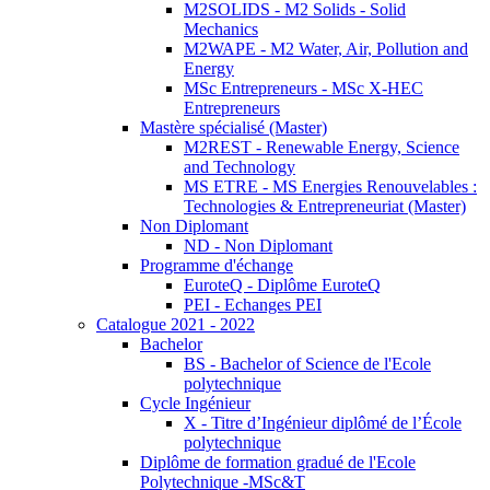
M2SOLIDS - M2 Solids - Solid
Mechanics
M2WAPE - M2 Water, Air, Pollution and
Energy
MSc Entrepreneurs - MSc X-HEC
Entrepreneurs
Mastère spécialisé (Master)
M2REST - Renewable Energy, Science
and Technology
MS ETRE - MS Energies Renouvelables :
Technologies & Entrepreneuriat (Master)
Non Diplomant
ND - Non Diplomant
Programme d'échange
EuroteQ - Diplôme EuroteQ
PEI - Echanges PEI
Catalogue 2021 - 2022
Bachelor
BS - Bachelor of Science de l'Ecole
polytechnique
Cycle Ingénieur
X - Titre d’Ingénieur diplômé de l’École
polytechnique
Diplôme de formation gradué de l'Ecole
Polytechnique -MSc&T