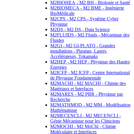
M2BIOHEA - M2 BH - Biologie et Santé
M2BIOMECA - M2 BME - Ingénierie
BioMédicale
M2CPS - M2 CPS - Système Cyber
Physique
M2DS - M2 DS - Data Science
M2FLUIDS - M2 Fluids - Mécanique des
Fluides
M2GI - M2 GI-PLATO - Grandes
installations - Plasmas, Lasers,
Accélérateurs, Tokamaks
M2HEP - M2 HEP - Physique des Hautes
Energies
M2ICFP - M2 ICFP - Centre International
de Physique Fondamentale
M2MACHI - M2 MACHI - Chimie des
Matériaux et Interfaces
M2MARES - M2 PBR - Physique par
Recherche
M2MATHMOD - M2 MM - Modélisation
Mathématique
M2MECENCLI - M2 MECENCLI -
Génie Mécanique pour les Cliniciens
M2MOCHI - M2 MoChI - Chimie
Moléculaire et Interfaces