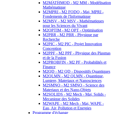
M2MATHMOD - M2 MM - Modélisation
Mathématique
M2MPRI - M2 FODQ - Maj. MPRI -
Fondements de l'Informatique
M2MSV - M2 MSV - Mathématiques
pour les Sciences du Vivant
M2OPTIM - M2 OPT - Optimisation
M2PBR - M2 PBR - Physique par
Recherche
M2PIC - M2 PIC - Projet Innovation
Conception
M2PPF - M2 PPF - Physique des Plasmas
et de la Fusion
M2PROBFIN - M2 PF - Probabilités et
Finance
M2QD - M2 QD - Dispositifs Quantiques
M2QLMN - M2 QLMN - Quantique,
Lumiere, Materiaux et Nanosciences
M2SMNO - M2 SMNO - Science des
Materiaux et des Nano-Objets
M2SOLIDS - M2 Mech - Maj. Solids -
Mecanique des Solides
M2WAPE - M2 Mech - Maj. WAPE -
Eau, Air, Pollution et Energies
Programme d'échange