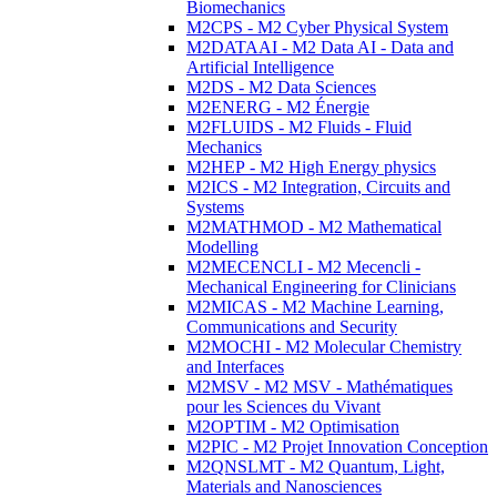
Biomechanics
M2CPS - M2 Cyber Physical System
M2DATAAI - M2 Data AI - Data and
Artificial Intelligence
M2DS - M2 Data Sciences
M2ENERG - M2 Énergie
M2FLUIDS - M2 Fluids - Fluid
Mechanics
M2HEP - M2 High Energy physics
M2ICS - M2 Integration, Circuits and
Systems
M2MATHMOD - M2 Mathematical
Modelling
M2MECENCLI - M2 Mecencli -
Mechanical Engineering for Clinicians
M2MICAS - M2 Machine Learning,
Communications and Security
M2MOCHI - M2 Molecular Chemistry
and Interfaces
M2MSV - M2 MSV - Mathématiques
pour les Sciences du Vivant
M2OPTIM - M2 Optimisation
M2PIC - M2 Projet Innovation Conception
M2QNSLMT - M2 Quantum, Light,
Materials and Nanosciences