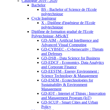
Catalogue 2019 - 2020
Bachelor
BS - Bachelor of Science de l'Ecole
polytechnique
Cycle Ingénieur
X - Diplôme d'ingénieur de l'Ecole
polytechnique
Diplôme de formation gradué de l'Ecole
Polytechnique -MSc&T
GD-AIM - Artificial Intelligence and
Advanced Visual Computing
GD-CYBSEC - Cybersecurity : Threats
and Defenses
GD-DSB - Data Science for Business
GD-EDCF - Economics, Data Analytics
and Corporate Finance
GD-EESTM - Energy Environment :
Science Technology & Management
GD-ESEM - Ecotechnologies for
Sustainability & Environment
Management
GD-IOT - Internet of Things : Innovation
and Management Program (IoT)
GD-SCUP - Smart Cities and Urban
Policy