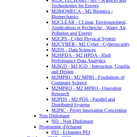
M1SCTECHNRJ - M1 - Sciences and
Technologies for Energy
M2BIOMECA - M2 Biomeca -
Biomechanics
M2CLEAR - CLimat, Environnement,
Applications et Recherche - Water, Air,
Pollution and Energy
M2CPS - Cyber Physical System
M2CYBER - M2 Cyber - Cybersecurity
M2DS - Data Sciences
M2HPDA - M2 HPDA - High
Performance Data Analytics
M2IGD - M2 IGD - Interaction, Graphic
and Design
M2MPRI - M2 MPRI - Foudations of
Computer Science
M2MPRO - M2 MPRO - Operation
Research
M2PDS - M2 PDS - Parallel and
Distributed Systems
M2PIC - Projet Innovation Conception
Non Diplomant
ND - Non Diplomant
Programme d'échange
PEI - Echanges PEI