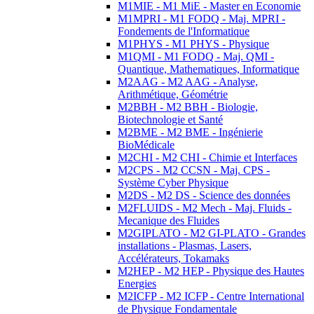
M1MIE - M1 MiE - Master en Economie
M1MPRI - M1 FODQ - Maj. MPRI -
Fondements de l'Informatique
M1PHYS - M1 PHYS - Physique
M1QMI - M1 FODQ - Maj. QMI -
Quantique, Mathematiques, Informatique
M2AAG - M2 AAG - Analyse,
Arithmétique, Géométrie
M2BBH - M2 BBH - Biologie,
Biotechnologie et Santé
M2BME - M2 BME - Ingénierie
BioMédicale
M2CHI - M2 CHI - Chimie et Interfaces
M2CPS - M2 CCSN - Maj. CPS -
Système Cyber Physique
M2DS - M2 DS - Science des données
M2FLUIDS - M2 Mech - Maj. Fluids -
Mecanique des Fluides
M2GIPLATO - M2 GI-PLATO - Grandes
installations - Plasmas, Lasers,
Accélérateurs, Tokamaks
M2HEP - M2 HEP - Physique des Hautes
Energies
M2ICFP - M2 ICFP - Centre International
de Physique Fondamentale