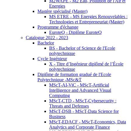
M2WAPE - M2 Eau, Pollution de l'Air et
Energies
Mastère spécialisé (Master)
MS ETRE - MS Energies Renouvelables :
Technologies et Entrepreneuriat (Master)
Programme d'échange
EuroteQ - Diplôme EuroteQ
Catalogue 2022 - 2023
Bachelor
BS - Bachelor of Science de l'Ecole
polytechnique
Cycle Ingénieur
X - Titre d’Ingénieur diplômé de l’École
polytechnique
Diplôme de formation gradué de l'Ecole
Polytechnique -MSc&T
MScT-AI-ViC - MScT-Artificial
Intelligence and Advanced Visual
Computing
MScT-CTD - MScT-Cybersecurity :
Threats and Defenses
MScT-DSB - MScT-Data Science for
Business
MScT-EDACF - MScT-Economics, Data
Analytics and Corporate Finance