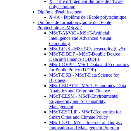
X - Titre d’Ingénieur diplômé de l’École
polytechnique
Diplôme d'établissement
X-4A - Diplôme de l'Ecole polytechnique
Diplôme de formation gradué de l'Ecole
Polytechnique -MSc&T
MScT-AI-ViC - MScT-Artificial
Intelligence and Advanced Visual
Computing
MScT-CyS - MScT-Cybersecurity (CyS)
MScT-DDDF - MScT-Double Degree
Data and Finance (DDDF)
MScT-DEPP - MScT-Data and Economics
for Public Policy (DEPP)
MScT-DSB - MScT-Data Science for
Business
MScT-EDACF - MScT-Economics, Data
Analytics and Corporate Finance
MScT-EESM - MScT-Environmental
Engineering and Sustainability
Management
MScT-ESCLiP - MScT-Economics for
Smart Cities and Climate Policy
MScT-IOT - MScT-Internet of Things :
Innovation and Management Program