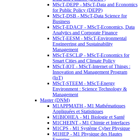
MScT-DEPP - MScT-Data and Economics
for Public Policy (DEPP)
MScT-DSB - MScT-Data Science for
Business
MScT-EDACF - MScT-Economics, Data
Analytics and Corporate Finance
MScT-EESM - MScT-Environmental
Engineering and Sustainability
Management
MScT-ESCLiP - MScT-Economics for
Smart Cities and Climate Policy
MScT-IOT - MScT-Internet of Things :
Innovation and Management Program
(IoT)
MScT-STEEM - MScT-Energy
Environment : Science Technology &
Management
Master (DNM)
M1APPMATH - M1 Mathématiques
Appliquées et Statistiques
M1BIOHEA - M1 Biologie et Santé
M1CHEINT - M1 Chimie et Interfaces
M1CPS - M1 Système Cyber Physique
M1HEP - M1 Physique des Hautes
Energies