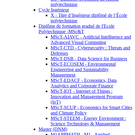
polytechnique
Cycle Ingénieur
X - Titre d’Ingénieur diplômé de l’École
polytechnique
Diplôme de formation gradué de l'Ecole
Polytechnique -MSc&T
MScT-AIAVC - Artificial Intelligence and
Advanced Visual Computing
MScT-CTD - Cybersecurity : Threats and
Defenses
MScT-DSB - Data Science for Business
MScT-ECOSEM - Environmental
Engineering and Sustainability
Management
MScT-EDACF - Economics, Data
Analytics and Corporate Finance
MScT-IOT - Internet of Things :
Innovation and Management Program
(IoT)
MScT-SCUP - Economics for Smart Cities
and Climate Policy
MScT-STEEM - Energy Environment :
Science Technology & Management
Master (DNM)
M1APPMATH - M1 - Applied