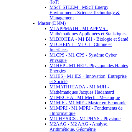
(IoT)
MScT-STEEM - MScT-Energy
Environment : Science Technology &
Management
Master (DNM)
M1APPMATH - M1 APPMS -
Mathématiques Appliquées et Statistiques
M1BIOHEA - M1 BH - Biologie et Santé
M1CHEINT - M1 CI - Chimie et
Interfaces
M1CPS - M1 CPS - Système Cyber
Physique
M1HEP - M1 HEP - Physique des Hautes
Energies
M1IES - M1 IES - Innovation, Entreprise
et Société
M1MATHJHADA - M1 MJH -
Mathématiques Jacques Hadamard
M1MECHA - M1 Mech - Mécanique
M1MIE - M1 MiE - Master en Economie
M1MPRI - M1 MPRI - Fondements de
l'Informatique
M1PHYSICS - M1 PHYS - Physique
M2AAG - M2 AAG - Analyse,
Arithmétique, Géométrie