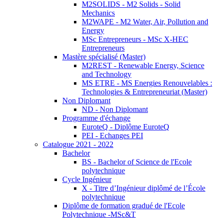
M2SOLIDS - M2 Solids - Solid
Mechanics
M2WAPE - M2 Water, Air, Pollution and
Energy
MSc Entrepreneurs - MSc X-HEC
Entrepreneurs
Mastère spécialisé (Master)
M2REST - Renewable Energy, Science
and Technology
MS ETRE - MS Energies Renouvelables :
Technologies & Entrepreneuriat (Master)
Non Diplomant
ND - Non Diplomant
Programme d'échange
EuroteQ - Diplôme EuroteQ
PEI - Echanges PEI
Catalogue 2021 - 2022
Bachelor
BS - Bachelor of Science de l'Ecole
polytechnique
Cycle Ingénieur
X - Titre d’Ingénieur diplômé de l’École
polytechnique
Diplôme de formation gradué de l'Ecole
Polytechnique -MSc&T