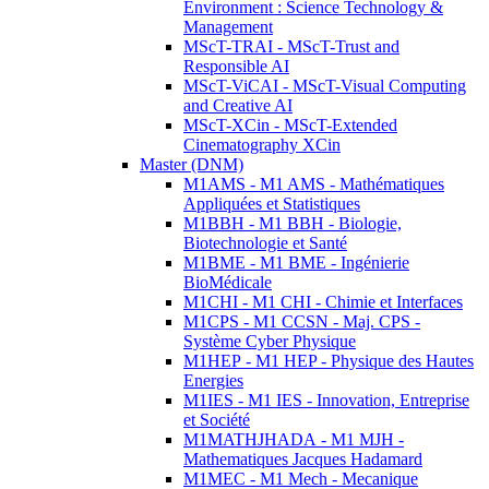
Environment : Science Technology &
Management
MScT-TRAI - MScT-Trust and
Responsible AI
MScT-ViCAI - MScT-Visual Computing
and Creative AI
MScT-XCin - MScT-Extended
Cinematography XCin
Master (DNM)
M1AMS - M1 AMS - Mathématiques
Appliquées et Statistiques
M1BBH - M1 BBH - Biologie,
Biotechnologie et Santé
M1BME - M1 BME - Ingénierie
BioMédicale
M1CHI - M1 CHI - Chimie et Interfaces
M1CPS - M1 CCSN - Maj. CPS -
Système Cyber Physique
M1HEP - M1 HEP - Physique des Hautes
Energies
M1IES - M1 IES - Innovation, Entreprise
et Société
M1MATHJHADA - M1 MJH -
Mathematiques Jacques Hadamard
M1MEC - M1 Mech - Mecanique