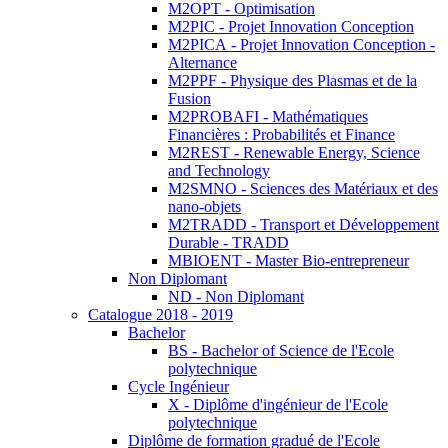
M2OPT - Optimisation
M2PIC - Projet Innovation Conception
M2PICA - Projet Innovation Conception -
Alternance
M2PPF - Physique des Plasmas et de la
Fusion
M2PROBAFI - Mathématiques
Financières : Probabilités et Finance
M2REST - Renewable Energy, Science
and Technology
M2SMNO - Sciences des Matériaux et des
nano-objets
M2TRADD - Transport et Développement
Durable - TRADD
MBIOENT - Master Bio-entrepreneur
Non Diplomant
ND - Non Diplomant
Catalogue 2018 - 2019
Bachelor
BS - Bachelor of Science de l'Ecole
polytechnique
Cycle Ingénieur
X - Diplôme d'ingénieur de l'Ecole
polytechnique
Diplôme de formation gradué de l'Ecole