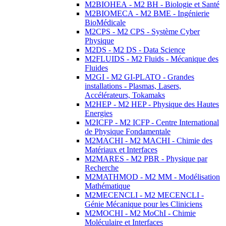
M2BIOHEA - M2 BH - Biologie et Santé
M2BIOMECA - M2 BME - Ingénierie
BioMédicale
M2CPS - M2 CPS - Système Cyber
Physique
M2DS - M2 DS - Data Science
M2FLUIDS - M2 Fluids - Mécanique des
Fluides
M2GI - M2 GI-PLATO - Grandes
installations - Plasmas, Lasers,
Accélérateurs, Tokamaks
M2HEP - M2 HEP - Physique des Hautes
Energies
M2ICFP - M2 ICFP - Centre International
de Physique Fondamentale
M2MACHI - M2 MACHI - Chimie des
Matériaux et Interfaces
M2MARES - M2 PBR - Physique par
Recherche
M2MATHMOD - M2 MM - Modélisation
Mathématique
M2MECENCLI - M2 MECENCLI -
Génie Mécanique pour les Cliniciens
M2MOCHI - M2 MoChI - Chimie
Moléculaire et Interfaces