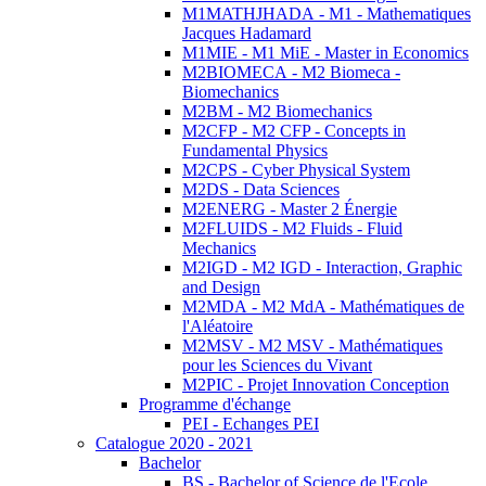
M1MATHJHADA - M1 - Mathematiques
Jacques Hadamard
M1MIE - M1 MiE - Master in Economics
M2BIOMECA - M2 Biomeca -
Biomechanics
M2BM - M2 Biomechanics
M2CFP - M2 CFP - Concepts in
Fundamental Physics
M2CPS - Cyber Physical System
M2DS - Data Sciences
M2ENERG - Master 2 Énergie
M2FLUIDS - M2 Fluids - Fluid
Mechanics
M2IGD - M2 IGD - Interaction, Graphic
and Design
M2MDA - M2 MdA - Mathématiques de
l'Aléatoire
M2MSV - M2 MSV - Mathématiques
pour les Sciences du Vivant
M2PIC - Projet Innovation Conception
Programme d'échange
PEI - Echanges PEI
Catalogue 2020 - 2021
Bachelor
BS - Bachelor of Science de l'Ecole