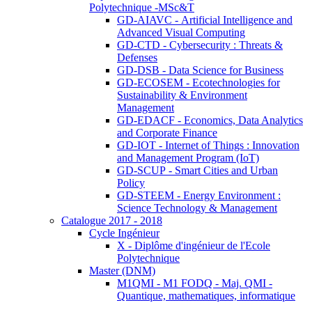
Polytechnique -MSc&T
GD-AIAVC - Artificial Intelligence and
Advanced Visual Computing
GD-CTD - Cybersecurity : Threats &
Defenses
GD-DSB - Data Science for Business
GD-ECOSEM - Ecotechnologies for
Sustainability & Environment
Management
GD-EDACF - Economics, Data Analytics
and Corporate Finance
GD-IOT - Internet of Things : Innovation
and Management Program (IoT)
GD-SCUP - Smart Cities and Urban
Policy
GD-STEEM - Energy Environment :
Science Technology & Management
Catalogue 2017 - 2018
Cycle Ingénieur
X - Diplôme d'ingénieur de l'Ecole
Polytechnique
Master (DNM)
M1QMI - M1 FODQ - Maj. QMI -
Quantique, mathematiques, informatique