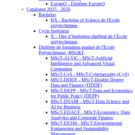
EuroteQ - Diplôme EuroteQ
Catalogue 2025 - 2026
Bachelor
BX - Bachelor of Science de l'Ecole
polytechnique
Cycle Ingénieur
X - Titre d’Ingénieur diplômé de l’École
polytechnique
Diplôme de formation gradué de l'Ecole
Polytechnique -MSc&T
MScT-AI-ViC - MScT-Artificial
Intelligence and Advanced Visual
Computing
MScT-CyS - MScT-Cybersecurity (CyS)
MScT-DDDF - MScT-Double Degree
Data and Finance (DDDF)
MScT-DEPP - MScT-Data and Economics
for Public Policy (DEPP)
MScT-DSAIB - MScT-Data Science and
AI for Business
MScT-EDACF - MScT-Economics, Data
Analytics and Corporate Finance
MScT-EESM - MScT-Environmental
Engineering and Sustainability
Management