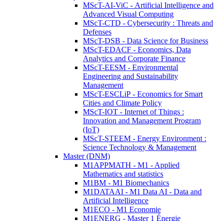
MScT-AI-ViC - Artificial Intelligence and
Advanced Visual Computing
MScT-CTD - Cybersecurity : Threats and
Defenses
MScT-DSB - Data Science for Business
MScT-EDACF - Economics, Data
Analytics and Corporate Finance
MScT-EESM - Environmental
Engineering and Sustainability
Management
MScT-ESCLiP - Economics for Smart
Cities and Climate Policy
MScT-IOT - Internet of Things :
Innovation and Management Program
(IoT)
MScT-STEEM - Energy Environment :
Science Technology & Management
Master (DNM)
M1APPMATH - M1 - Applied
Mathematics and statistics
M1BM - M1 Biomechanics
M1DATAAI - M1 Data AI - Data and
Artificial Intelligence
M1ECO - M1 Economie
M1ENERG - Master 1 Énergie