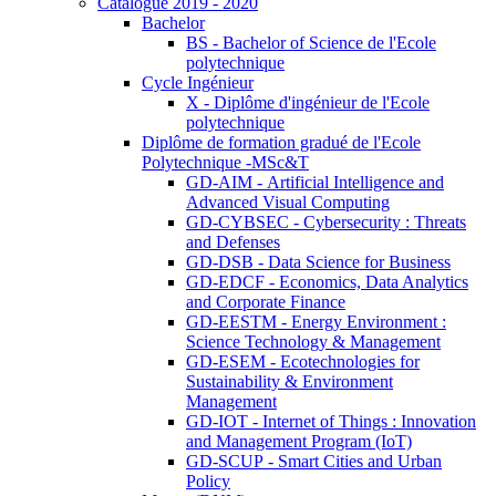
Catalogue 2019 - 2020
Bachelor
BS - Bachelor of Science de l'Ecole
polytechnique
Cycle Ingénieur
X - Diplôme d'ingénieur de l'Ecole
polytechnique
Diplôme de formation gradué de l'Ecole
Polytechnique -MSc&T
GD-AIM - Artificial Intelligence and
Advanced Visual Computing
GD-CYBSEC - Cybersecurity : Threats
and Defenses
GD-DSB - Data Science for Business
GD-EDCF - Economics, Data Analytics
and Corporate Finance
GD-EESTM - Energy Environment :
Science Technology & Management
GD-ESEM - Ecotechnologies for
Sustainability & Environment
Management
GD-IOT - Internet of Things : Innovation
and Management Program (IoT)
GD-SCUP - Smart Cities and Urban
Policy