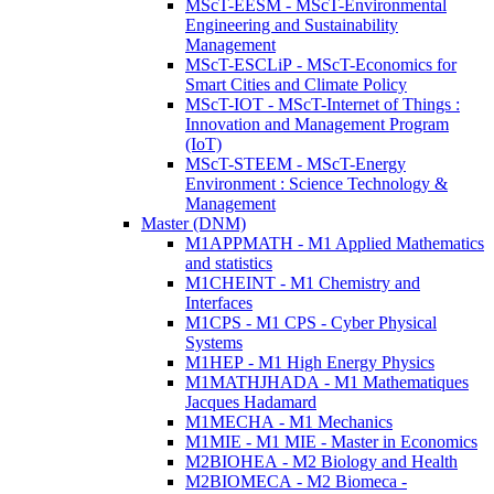
MScT-EESM - MScT-Environmental
Engineering and Sustainability
Management
MScT-ESCLiP - MScT-Economics for
Smart Cities and Climate Policy
MScT-IOT - MScT-Internet of Things :
Innovation and Management Program
(IoT)
MScT-STEEM - MScT-Energy
Environment : Science Technology &
Management
Master (DNM)
M1APPMATH - M1 Applied Mathematics
and statistics
M1CHEINT - M1 Chemistry and
Interfaces
M1CPS - M1 CPS - Cyber Physical
Systems
M1HEP - M1 High Energy Physics
M1MATHJHADA - M1 Mathematiques
Jacques Hadamard
M1MECHA - M1 Mechanics
M1MIE - M1 MIE - Master in Economics
M2BIOHEA - M2 Biology and Health
M2BIOMECA - M2 Biomeca -