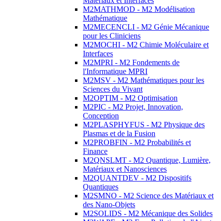
Matériaux et Interfaces
M2MATHMOD - M2 Modélisation
Mathématique
M2MECENCLI - M2 Génie Mécanique
pour les Cliniciens
M2MOCHI - M2 Chimie Moléculaire et
Interfaces
M2MPRI - M2 Fondements de
l'Informatique MPRI
M2MSV - M2 Mathématiques pour les
Sciences du Vivant
M2OPTIM - M2 Optimisation
M2PIC - M2 Projet, Innovation,
Conception
M2PLASPHYFUS - M2 Physique des
Plasmas et de la Fusion
M2PROBFIN - M2 Probabilités et
Finance
M2QNSLMT - M2 Quantique, Lumière,
Matériaux et Nanosciences
M2QUANTDEV - M2 Dispositifs
Quantiques
M2SMNO - M2 Science des Matériaux et
des Nano-Objets
M2SOLIDS - M2 Mécanique des Solides