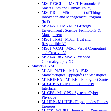
MScT-ESCLiP - MScT-Economics for
Smart Cities and Climate Policy
MScT-IOT - MScT-Internet of Things :
Innovation and Management Program
(IoT)
MScT-STEEM - MScT-Energy
Environment : Science Technology &
Management
MScT-TRAI - MScT-Trust and
Responsible AI
MScT-ViCAI - MScT-Visual Computing
and Creative AI
MScT-XCin - MScT-Extended
Cinematography XCin
Master (DNM)
M1APPMATH - M1 APPMS -
Mathématiques Appliquées et Statistiques
M1BIOHEA - M1 BH - Biologie et Santé
M1CHEINT - M1 CI - Chimie et
Interfaces
M1CPS - M1 CPS - Système Cyber
Physique
M1HEP - M1 HEP - Physique des Hautes
Energies
M1IES - M1 IES - Innovation, Entreprise