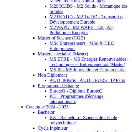
Matériaux et des Nano-Objets
M2SOLIDS - M2 Solids - Mécanique des
Solides
M2TRADD - M2 TraDD - Transport et
Développement Durable
M2WAPE - M2 WAPE - Eau, Air,
Pollution et Énergies
Master of Science (CGE)
MSc Entrepreneurs - MSc X-HEC
Entrepreneurs
Mastère spécialisé (Master)
MS ETRE - MS Energies Renouvelables :
Technologies et Entrepreneuriat (Master)
MS IE - MS Innovation et Entreprenariat
Non Diplomant
AUD_IPParis - AUDITEURS - IP Paris
Programme d'échange
EuroteQ - Diplôme EuroteQ
PEI - Programmes d'échange
internationaux
Catalogue 2024 - 2025
Bachelor
BX - Bachelor of Science de l'Ecole
polytechnique
Cycle Ingénieur