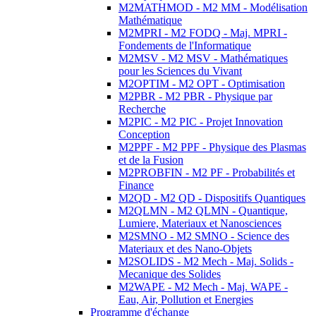
M2MATHMOD - M2 MM - Modélisation
Mathématique
M2MPRI - M2 FODQ - Maj. MPRI -
Fondements de l'Informatique
M2MSV - M2 MSV - Mathématiques
pour les Sciences du Vivant
M2OPTIM - M2 OPT - Optimisation
M2PBR - M2 PBR - Physique par
Recherche
M2PIC - M2 PIC - Projet Innovation
Conception
M2PPF - M2 PPF - Physique des Plasmas
et de la Fusion
M2PROBFIN - M2 PF - Probabilités et
Finance
M2QD - M2 QD - Dispositifs Quantiques
M2QLMN - M2 QLMN - Quantique,
Lumiere, Materiaux et Nanosciences
M2SMNO - M2 SMNO - Science des
Materiaux et des Nano-Objets
M2SOLIDS - M2 Mech - Maj. Solids -
Mecanique des Solides
M2WAPE - M2 Mech - Maj. WAPE -
Eau, Air, Pollution et Energies
Programme d'échange