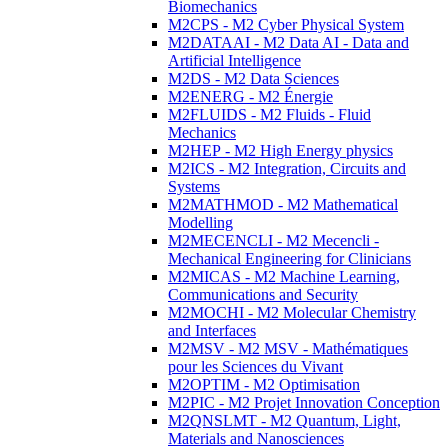
Biomechanics
M2CPS - M2 Cyber Physical System
M2DATAAI - M2 Data AI - Data and
Artificial Intelligence
M2DS - M2 Data Sciences
M2ENERG - M2 Énergie
M2FLUIDS - M2 Fluids - Fluid
Mechanics
M2HEP - M2 High Energy physics
M2ICS - M2 Integration, Circuits and
Systems
M2MATHMOD - M2 Mathematical
Modelling
M2MECENCLI - M2 Mecencli -
Mechanical Engineering for Clinicians
M2MICAS - M2 Machine Learning,
Communications and Security
M2MOCHI - M2 Molecular Chemistry
and Interfaces
M2MSV - M2 MSV - Mathématiques
pour les Sciences du Vivant
M2OPTIM - M2 Optimisation
M2PIC - M2 Projet Innovation Conception
M2QNSLMT - M2 Quantum, Light,
Materials and Nanosciences