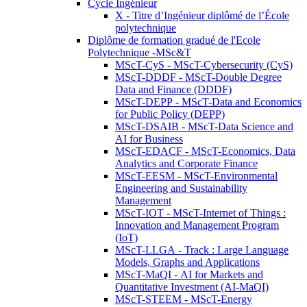
Cycle Ingénieur
X - Titre d’Ingénieur diplômé de l’École
polytechnique
Diplôme de formation gradué de l'Ecole
Polytechnique -MSc&T
MScT-CyS - MScT-Cybersecurity (CyS)
MScT-DDDF - MScT-Double Degree
Data and Finance (DDDF)
MScT-DEPP - MScT-Data and Economics
for Public Policy (DEPP)
MScT-DSAIB - MScT-Data Science and
AI for Business
MScT-EDACF - MScT-Economics, Data
Analytics and Corporate Finance
MScT-EESM - MScT-Environmental
Engineering and Sustainability
Management
MScT-IOT - MScT-Internet of Things :
Innovation and Management Program
(IoT)
MScT-LLGA - Track : Large Language
Models, Graphs and Applications
MScT-MaQI - AI for Markets and
Quantitative Investment (AI-MaQI)
MScT-STEEM - MScT-Energy