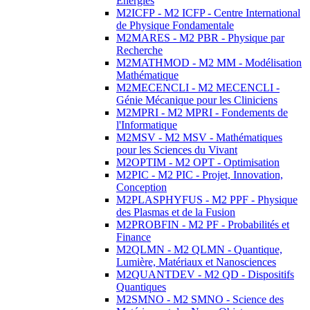
Energies
M2ICFP - M2 ICFP - Centre International
de Physique Fondamentale
M2MARES - M2 PBR - Physique par
Recherche
M2MATHMOD - M2 MM - Modélisation
Mathématique
M2MECENCLI - M2 MECENCLI -
Génie Mécanique pour les Cliniciens
M2MPRI - M2 MPRI - Fondements de
l'Informatique
M2MSV - M2 MSV - Mathématiques
pour les Sciences du Vivant
M2OPTIM - M2 OPT - Optimisation
M2PIC - M2 PIC - Projet, Innovation,
Conception
M2PLASPHYFUS - M2 PPF - Physique
des Plasmas et de la Fusion
M2PROBFIN - M2 PF - Probabilités et
Finance
M2QLMN - M2 QLMN - Quantique,
Lumière, Matériaux et Nanosciences
M2QUANTDEV - M2 QD - Dispositifs
Quantiques
M2SMNO - M2 SMNO - Science des