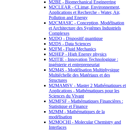
M2BE - Biomechanical Engineering
M2CLEAR - CLimat, Environnement,
Applications et Recherche - Water, Air,
Pollution and Energy
M2CMASIC - Conception, Modélisation
et Architecture des Systèmes Industriels
Complexes
M2DQ - Dispositif quantique
M2DS - Data Sciences
M2FM - Fluid Mechanics
M2HEP - High Energy physics
M2ITIE - Innovation Technologique :
ingénierie et entrepreneuriat
M2M4S - Modélisation Multiphysique
Multiéchelle des Matériaux et des
Structures
M2MAMSV - Master 2 Mathématiques et
Applications - Mathématiques pour les
Sciences du Vivant
M2MFSF - Mathématiques Financières :
Statistique et Finance
M2MM - Mathématiques de la
modélisation
M2MOCHI - Molecular Chemistry and
Interfaces