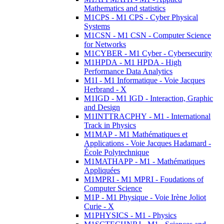
Mathematics and statistics
M1CPS - M1 CPS - Cyber Physical
Systems
M1CSN - M1 CSN - Computer Science
for Networks
M1CYBER - M1 Cyber - Cybersecurity
M1HPDA - M1 HPDA - High
Performance Data Analytics
M1I - M1 Informatique - Voie Jacques
Herbrand - X
M1IGD - M1 IGD - Interaction, Graphic
and Design
M1INTTRACPHY - M1 - International
Track in Physics
M1MAP - M1 Mathématiques et
Applications - Voie Jacques Hadamard -
École Polytechnique
M1MATHAPP - M1 - Mathématiques
Appliquées
M1MPRI - M1 MPRI - Foudations of
Computer Science
M1P - M1 Physique - Voie Irène Joliot
Curie - X
M1PHYSICS - M1 - Physics