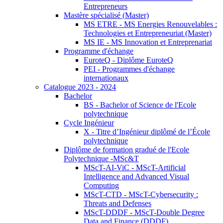
Entrepreneurs
Mastère spécialisé (Master)
MS ETRE - MS Energies Renouvelables :
Technologies et Entrepreneuriat (Master)
MS IE - MS Innovation et Entreprenariat
Programme d'échange
EuroteQ - Diplôme EuroteQ
PEI - Programmes d'échange
internationaux
Catalogue 2023 - 2024
Bachelor
BS - Bachelor of Science de l'Ecole
polytechnique
Cycle Ingénieur
X - Titre d’Ingénieur diplômé de l’École
polytechnique
Diplôme de formation gradué de l'Ecole
Polytechnique -MSc&T
MScT-AI-ViC - MScT-Artificial
Intelligence and Advanced Visual
Computing
MScT-CTD - MScT-Cybersecurity :
Threats and Defenses
MScT-DDDF - MScT-Double Degree
Data and Finance (DDDF)