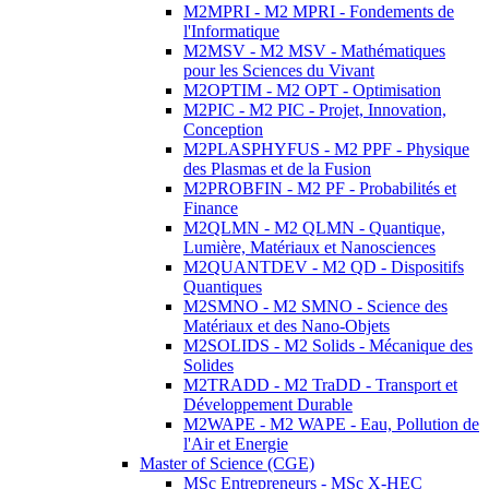
M2MPRI - M2 MPRI - Fondements de
l'Informatique
M2MSV - M2 MSV - Mathématiques
pour les Sciences du Vivant
M2OPTIM - M2 OPT - Optimisation
M2PIC - M2 PIC - Projet, Innovation,
Conception
M2PLASPHYFUS - M2 PPF - Physique
des Plasmas et de la Fusion
M2PROBFIN - M2 PF - Probabilités et
Finance
M2QLMN - M2 QLMN - Quantique,
Lumière, Matériaux et Nanosciences
M2QUANTDEV - M2 QD - Dispositifs
Quantiques
M2SMNO - M2 SMNO - Science des
Matériaux et des Nano-Objets
M2SOLIDS - M2 Solids - Mécanique des
Solides
M2TRADD - M2 TraDD - Transport et
Développement Durable
M2WAPE - M2 WAPE - Eau, Pollution de
l'Air et Energie
Master of Science (CGE)
MSc Entrepreneurs - MSc X-HEC