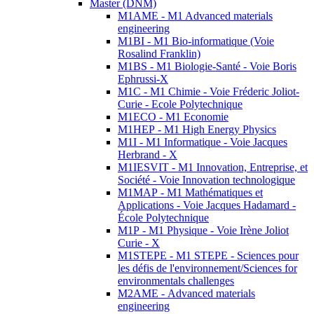
Master (DNM)
M1AME - M1 Advanced materials
engineering
M1BI - M1 Bio-informatique (Voie
Rosalind Franklin)
M1BS - M1 Biologie-Santé - Voie Boris
Ephrussi-X
M1C - M1 Chimie - Voie Fréderic Joliot-
Curie - Ecole Polytechnique
M1ECO - M1 Economie
M1HEP - M1 High Energy Physics
M1I - M1 Informatique - Voie Jacques
Herbrand - X
M1IESVIT - M1 Innovation, Entreprise, et
Société - Voie Innovation technologique
M1MAP - M1 Mathématiques et
Applications - Voie Jacques Hadamard -
École Polytechnique
M1P - M1 Physique - Voie Irène Joliot
Curie - X
M1STEPE - M1 STEPE - Sciences pour
les défis de l'environnement/Sciences for
environmentals challenges
M2AME - Advanced materials
engineering