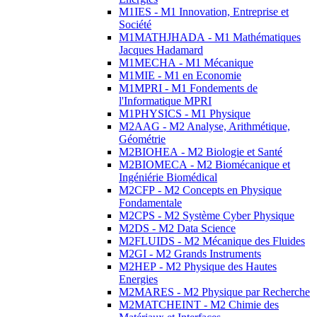
M1IES - M1 Innovation, Entreprise et
Société
M1MATHJHADA - M1 Mathématiques
Jacques Hadamard
M1MECHA - M1 Mécanique
M1MIE - M1 en Economie
M1MPRI - M1 Fondements de
l'Informatique MPRI
M1PHYSICS - M1 Physique
M2AAG - M2 Analyse, Arithmétique,
Géométrie
M2BIOHEA - M2 Biologie et Santé
M2BIOMECA - M2 Biomécanique et
Ingéniérie Biomédical
M2CFP - M2 Concepts en Physique
Fondamentale
M2CPS - M2 Système Cyber Physique
M2DS - M2 Data Science
M2FLUIDS - M2 Mécanique des Fluides
M2GI - M2 Grands Instruments
M2HEP - M2 Physique des Hautes
Energies
M2MARES - M2 Physique par Recherche
M2MATCHEINT - M2 Chimie des