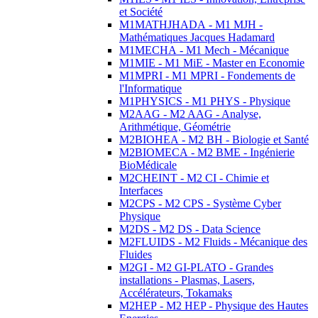
et Société
M1MATHJHADA - M1 MJH -
Mathématiques Jacques Hadamard
M1MECHA - M1 Mech - Mécanique
M1MIE - M1 MiE - Master en Economie
M1MPRI - M1 MPRI - Fondements de
l'Informatique
M1PHYSICS - M1 PHYS - Physique
M2AAG - M2 AAG - Analyse,
Arithmétique, Géométrie
M2BIOHEA - M2 BH - Biologie et Santé
M2BIOMECA - M2 BME - Ingénierie
BioMédicale
M2CHEINT - M2 CI - Chimie et
Interfaces
M2CPS - M2 CPS - Système Cyber
Physique
M2DS - M2 DS - Data Science
M2FLUIDS - M2 Fluids - Mécanique des
Fluides
M2GI - M2 GI-PLATO - Grandes
installations - Plasmas, Lasers,
Accélérateurs, Tokamaks
M2HEP - M2 HEP - Physique des Hautes