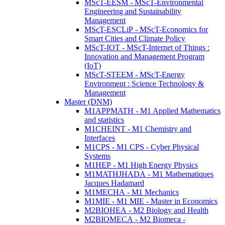
MScT-EESM - MScT-Environmental
Engineering and Sustainability
Management
MScT-ESCLiP - MScT-Economics for
Smart Cities and Climate Policy
MScT-IOT - MScT-Internet of Things :
Innovation and Management Program
(IoT)
MScT-STEEM - MScT-Energy
Environment : Science Technology &
Management
Master (DNM)
M1APPMATH - M1 Applied Mathematics
and statistics
M1CHEINT - M1 Chemistry and
Interfaces
M1CPS - M1 CPS - Cyber Physical
Systems
M1HEP - M1 High Energy Physics
M1MATHJHADA - M1 Mathematiques
Jacques Hadamard
M1MECHA - M1 Mechanics
M1MIE - M1 MIE - Master in Economics
M2BIOHEA - M2 Biology and Health
M2BIOMECA - M2 Biomeca -