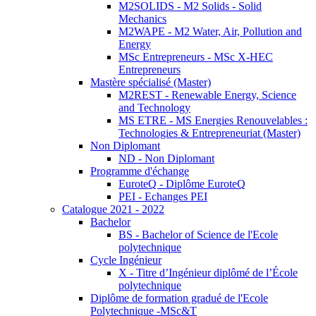
M2SOLIDS - M2 Solids - Solid
Mechanics
M2WAPE - M2 Water, Air, Pollution and
Energy
MSc Entrepreneurs - MSc X-HEC
Entrepreneurs
Mastère spécialisé (Master)
M2REST - Renewable Energy, Science
and Technology
MS ETRE - MS Energies Renouvelables :
Technologies & Entrepreneuriat (Master)
Non Diplomant
ND - Non Diplomant
Programme d'échange
EuroteQ - Diplôme EuroteQ
PEI - Echanges PEI
Catalogue 2021 - 2022
Bachelor
BS - Bachelor of Science de l'Ecole
polytechnique
Cycle Ingénieur
X - Titre d’Ingénieur diplômé de l’École
polytechnique
Diplôme de formation gradué de l'Ecole
Polytechnique -MSc&T