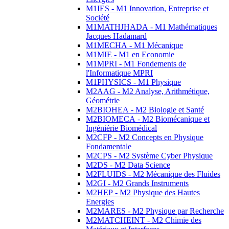
M1IES - M1 Innovation, Entreprise et
Société
M1MATHJHADA - M1 Mathématiques
Jacques Hadamard
M1MECHA - M1 Mécanique
M1MIE - M1 en Economie
M1MPRI - M1 Fondements de
l'Informatique MPRI
M1PHYSICS - M1 Physique
M2AAG - M2 Analyse, Arithmétique,
Géométrie
M2BIOHEA - M2 Biologie et Santé
M2BIOMECA - M2 Biomécanique et
Ingéniérie Biomédical
M2CFP - M2 Concepts en Physique
Fondamentale
M2CPS - M2 Système Cyber Physique
M2DS - M2 Data Science
M2FLUIDS - M2 Mécanique des Fluides
M2GI - M2 Grands Instruments
M2HEP - M2 Physique des Hautes
Energies
M2MARES - M2 Physique par Recherche
M2MATCHEINT - M2 Chimie des