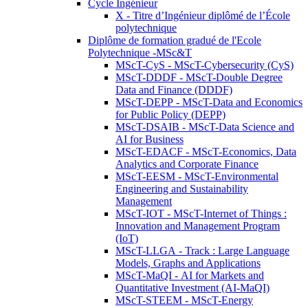
Cycle Ingénieur
X - Titre d’Ingénieur diplômé de l’École
polytechnique
Diplôme de formation gradué de l'Ecole
Polytechnique -MSc&T
MScT-CyS - MScT-Cybersecurity (CyS)
MScT-DDDF - MScT-Double Degree
Data and Finance (DDDF)
MScT-DEPP - MScT-Data and Economics
for Public Policy (DEPP)
MScT-DSAIB - MScT-Data Science and
AI for Business
MScT-EDACF - MScT-Economics, Data
Analytics and Corporate Finance
MScT-EESM - MScT-Environmental
Engineering and Sustainability
Management
MScT-IOT - MScT-Internet of Things :
Innovation and Management Program
(IoT)
MScT-LLGA - Track : Large Language
Models, Graphs and Applications
MScT-MaQI - AI for Markets and
Quantitative Investment (AI-MaQI)
MScT-STEEM - MScT-Energy