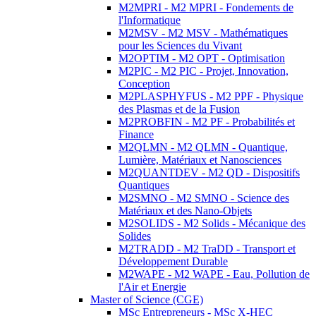
M2MPRI - M2 MPRI - Fondements de
l'Informatique
M2MSV - M2 MSV - Mathématiques
pour les Sciences du Vivant
M2OPTIM - M2 OPT - Optimisation
M2PIC - M2 PIC - Projet, Innovation,
Conception
M2PLASPHYFUS - M2 PPF - Physique
des Plasmas et de la Fusion
M2PROBFIN - M2 PF - Probabilités et
Finance
M2QLMN - M2 QLMN - Quantique,
Lumière, Matériaux et Nanosciences
M2QUANTDEV - M2 QD - Dispositifs
Quantiques
M2SMNO - M2 SMNO - Science des
Matériaux et des Nano-Objets
M2SOLIDS - M2 Solids - Mécanique des
Solides
M2TRADD - M2 TraDD - Transport et
Développement Durable
M2WAPE - M2 WAPE - Eau, Pollution de
l'Air et Energie
Master of Science (CGE)
MSc Entrepreneurs - MSc X-HEC