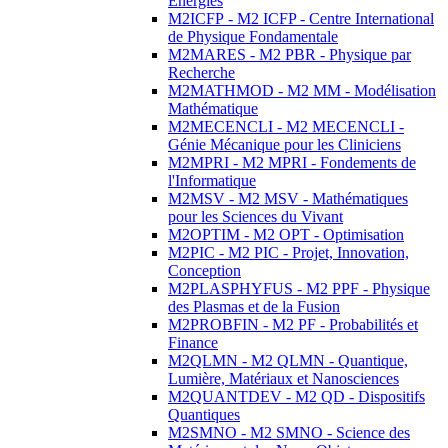
Energies
M2ICFP - M2 ICFP - Centre International
de Physique Fondamentale
M2MARES - M2 PBR - Physique par
Recherche
M2MATHMOD - M2 MM - Modélisation
Mathématique
M2MECENCLI - M2 MECENCLI -
Génie Mécanique pour les Cliniciens
M2MPRI - M2 MPRI - Fondements de
l'Informatique
M2MSV - M2 MSV - Mathématiques
pour les Sciences du Vivant
M2OPTIM - M2 OPT - Optimisation
M2PIC - M2 PIC - Projet, Innovation,
Conception
M2PLASPHYFUS - M2 PPF - Physique
des Plasmas et de la Fusion
M2PROBFIN - M2 PF - Probabilités et
Finance
M2QLMN - M2 QLMN - Quantique,
Lumière, Matériaux et Nanosciences
M2QUANTDEV - M2 QD - Dispositifs
Quantiques
M2SMNO - M2 SMNO - Science des