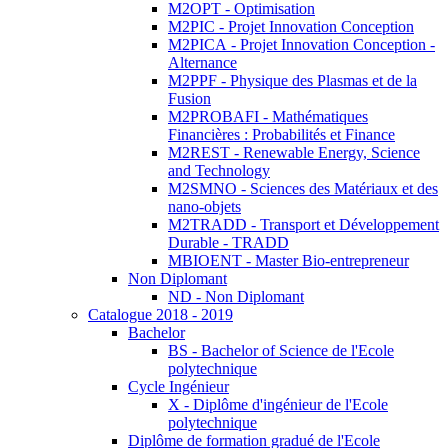
M2OPT - Optimisation
M2PIC - Projet Innovation Conception
M2PICA - Projet Innovation Conception -
Alternance
M2PPF - Physique des Plasmas et de la
Fusion
M2PROBAFI - Mathématiques
Financières : Probabilités et Finance
M2REST - Renewable Energy, Science
and Technology
M2SMNO - Sciences des Matériaux et des
nano-objets
M2TRADD - Transport et Développement
Durable - TRADD
MBIOENT - Master Bio-entrepreneur
Non Diplomant
ND - Non Diplomant
Catalogue 2018 - 2019
Bachelor
BS - Bachelor of Science de l'Ecole
polytechnique
Cycle Ingénieur
X - Diplôme d'ingénieur de l'Ecole
polytechnique
Diplôme de formation gradué de l'Ecole