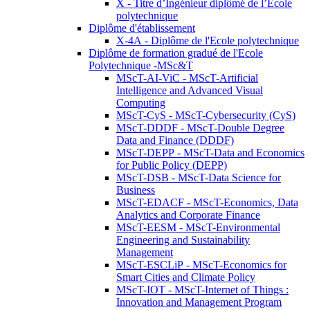
X - Titre d’Ingénieur diplômé de l’École
polytechnique
Diplôme d'établissement
X-4A - Diplôme de l'Ecole polytechnique
Diplôme de formation gradué de l'Ecole
Polytechnique -MSc&T
MScT-AI-ViC - MScT-Artificial
Intelligence and Advanced Visual
Computing
MScT-CyS - MScT-Cybersecurity (CyS)
MScT-DDDF - MScT-Double Degree
Data and Finance (DDDF)
MScT-DEPP - MScT-Data and Economics
for Public Policy (DEPP)
MScT-DSB - MScT-Data Science for
Business
MScT-EDACF - MScT-Economics, Data
Analytics and Corporate Finance
MScT-EESM - MScT-Environmental
Engineering and Sustainability
Management
MScT-ESCLiP - MScT-Economics for
Smart Cities and Climate Policy
MScT-IOT - MScT-Internet of Things :
Innovation and Management Program