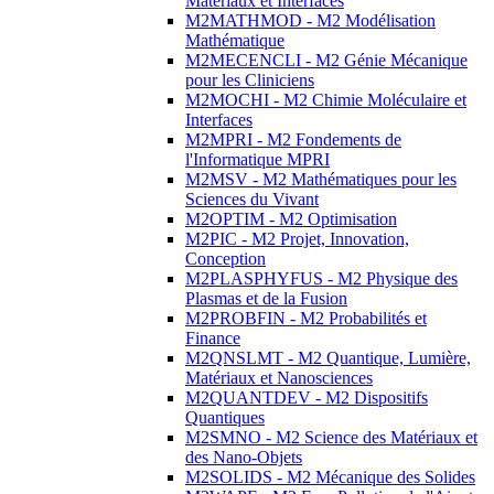
Matériaux et Interfaces
M2MATHMOD - M2 Modélisation
Mathématique
M2MECENCLI - M2 Génie Mécanique
pour les Cliniciens
M2MOCHI - M2 Chimie Moléculaire et
Interfaces
M2MPRI - M2 Fondements de
l'Informatique MPRI
M2MSV - M2 Mathématiques pour les
Sciences du Vivant
M2OPTIM - M2 Optimisation
M2PIC - M2 Projet, Innovation,
Conception
M2PLASPHYFUS - M2 Physique des
Plasmas et de la Fusion
M2PROBFIN - M2 Probabilités et
Finance
M2QNSLMT - M2 Quantique, Lumière,
Matériaux et Nanosciences
M2QUANTDEV - M2 Dispositifs
Quantiques
M2SMNO - M2 Science des Matériaux et
des Nano-Objets
M2SOLIDS - M2 Mécanique des Solides