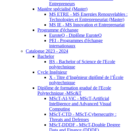
Entrepreneurs
Mastère spécialisé (Master)
MS ETRE - MS Energies Renouvelables :
Technologies et Entrepreneuriat (Master)
MS IE - MS Innovation et Entreprenariat
Programme d'échange
EuroteQ - Diplôme EuroteQ
PEI - Programmes d'échange
internationaux
Catalogue 2023 - 2024
Bachelor
BS - Bachelor of Science de l'Ecole
polytechnique
Cycle Ingénieur
X - Titre d’Ingénieur diplômé de l’École
polytechnique
Diplôme de formation gradué de l'Ecole
Polytechnique -MSc&T
MScT-AI-ViC - MScT-Artificial
Intelligence and Advanced Visual
Computing
MScT-CTD - MScT-Cybersecurity :
Threats and Defenses
MScT-DDDF - MScT-Double Degree
Data and Finance (DDDF)