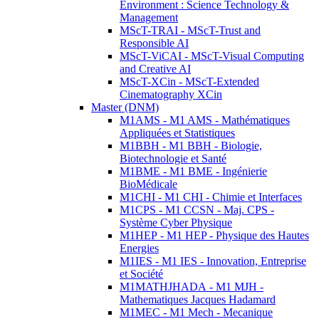
Environment : Science Technology &
Management
MScT-TRAI - MScT-Trust and
Responsible AI
MScT-ViCAI - MScT-Visual Computing
and Creative AI
MScT-XCin - MScT-Extended
Cinematography XCin
Master (DNM)
M1AMS - M1 AMS - Mathématiques
Appliquées et Statistiques
M1BBH - M1 BBH - Biologie,
Biotechnologie et Santé
M1BME - M1 BME - Ingénierie
BioMédicale
M1CHI - M1 CHI - Chimie et Interfaces
M1CPS - M1 CCSN - Maj. CPS -
Système Cyber Physique
M1HEP - M1 HEP - Physique des Hautes
Energies
M1IES - M1 IES - Innovation, Entreprise
et Société
M1MATHJHADA - M1 MJH -
Mathematiques Jacques Hadamard
M1MEC - M1 Mech - Mecanique