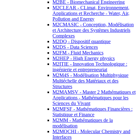
M2BE - Biomechanical Engineering
M2CLEAR - CLimat, Environnement,
Applications et Recherche - Water, Air,
Pollution and Energy
M2CMASIC - Conception, Modélisation
et Architecture des Systèmes Industriels
Complexes
M2DQ - Dispositif quantique
M2DS - Data Sciences
M2FM - Fluid Mechanics
M2HEP - High Energy physics
M2ITIE - Innovation Technologique :
ingénierie et entrepreneuriat
M2M4S - Modélisation Multiphysique
Multiéchelle des Matériaux et des
Structures
M2MAMSV - Master 2 Mathématiques et
Applications - Mathématiques pour les
Sciences du Vivant
M2MFSF - Mathématiques Financières :
Statistique et Finance
M2MM - Mathématiques de la
modélisation
M2MOCHI - Molecular Chemistry and
Interfaces