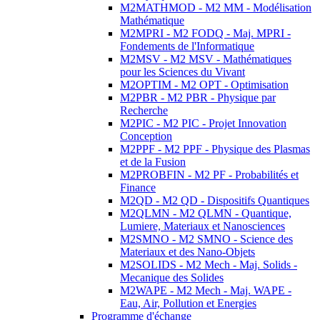
M2MATHMOD - M2 MM - Modélisation
Mathématique
M2MPRI - M2 FODQ - Maj. MPRI -
Fondements de l'Informatique
M2MSV - M2 MSV - Mathématiques
pour les Sciences du Vivant
M2OPTIM - M2 OPT - Optimisation
M2PBR - M2 PBR - Physique par
Recherche
M2PIC - M2 PIC - Projet Innovation
Conception
M2PPF - M2 PPF - Physique des Plasmas
et de la Fusion
M2PROBFIN - M2 PF - Probabilités et
Finance
M2QD - M2 QD - Dispositifs Quantiques
M2QLMN - M2 QLMN - Quantique,
Lumiere, Materiaux et Nanosciences
M2SMNO - M2 SMNO - Science des
Materiaux et des Nano-Objets
M2SOLIDS - M2 Mech - Maj. Solids -
Mecanique des Solides
M2WAPE - M2 Mech - Maj. WAPE -
Eau, Air, Pollution et Energies
Programme d'échange