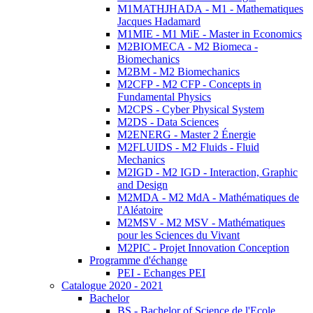
M1MATHJHADA - M1 - Mathematiques
Jacques Hadamard
M1MIE - M1 MiE - Master in Economics
M2BIOMECA - M2 Biomeca -
Biomechanics
M2BM - M2 Biomechanics
M2CFP - M2 CFP - Concepts in
Fundamental Physics
M2CPS - Cyber Physical System
M2DS - Data Sciences
M2ENERG - Master 2 Énergie
M2FLUIDS - M2 Fluids - Fluid
Mechanics
M2IGD - M2 IGD - Interaction, Graphic
and Design
M2MDA - M2 MdA - Mathématiques de
l'Aléatoire
M2MSV - M2 MSV - Mathématiques
pour les Sciences du Vivant
M2PIC - Projet Innovation Conception
Programme d'échange
PEI - Echanges PEI
Catalogue 2020 - 2021
Bachelor
BS - Bachelor of Science de l'Ecole