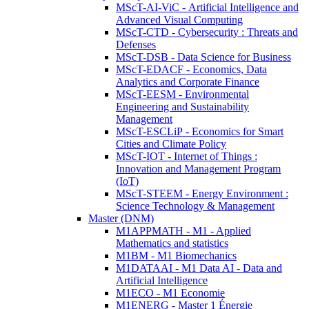
MScT-AI-ViC - Artificial Intelligence and
Advanced Visual Computing
MScT-CTD - Cybersecurity : Threats and
Defenses
MScT-DSB - Data Science for Business
MScT-EDACF - Economics, Data
Analytics and Corporate Finance
MScT-EESM - Environmental
Engineering and Sustainability
Management
MScT-ESCLiP - Economics for Smart
Cities and Climate Policy
MScT-IOT - Internet of Things :
Innovation and Management Program
(IoT)
MScT-STEEM - Energy Environment :
Science Technology & Management
Master (DNM)
M1APPMATH - M1 - Applied
Mathematics and statistics
M1BM - M1 Biomechanics
M1DATAAI - M1 Data AI - Data and
Artificial Intelligence
M1ECO - M1 Economie
M1ENERG - Master 1 Énergie