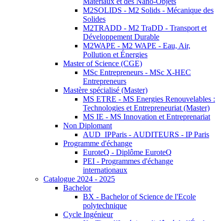
Matériaux et des Nano-Objets
M2SOLIDS - M2 Solids - Mécanique des
Solides
M2TRADD - M2 TraDD - Transport et
Développement Durable
M2WAPE - M2 WAPE - Eau, Air,
Pollution et Énergies
Master of Science (CGE)
MSc Entrepreneurs - MSc X-HEC
Entrepreneurs
Mastère spécialisé (Master)
MS ETRE - MS Energies Renouvelables :
Technologies et Entrepreneuriat (Master)
MS IE - MS Innovation et Entreprenariat
Non Diplomant
AUD_IPParis - AUDITEURS - IP Paris
Programme d'échange
EuroteQ - Diplôme EuroteQ
PEI - Programmes d'échange
internationaux
Catalogue 2024 - 2025
Bachelor
BX - Bachelor of Science de l'Ecole
polytechnique
Cycle Ingénieur