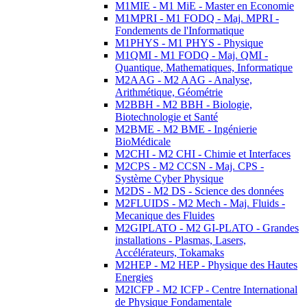
M1MIE - M1 MiE - Master en Economie
M1MPRI - M1 FODQ - Maj. MPRI -
Fondements de l'Informatique
M1PHYS - M1 PHYS - Physique
M1QMI - M1 FODQ - Maj. QMI -
Quantique, Mathematiques, Informatique
M2AAG - M2 AAG - Analyse,
Arithmétique, Géométrie
M2BBH - M2 BBH - Biologie,
Biotechnologie et Santé
M2BME - M2 BME - Ingénierie
BioMédicale
M2CHI - M2 CHI - Chimie et Interfaces
M2CPS - M2 CCSN - Maj. CPS -
Système Cyber Physique
M2DS - M2 DS - Science des données
M2FLUIDS - M2 Mech - Maj. Fluids -
Mecanique des Fluides
M2GIPLATO - M2 GI-PLATO - Grandes
installations - Plasmas, Lasers,
Accélérateurs, Tokamaks
M2HEP - M2 HEP - Physique des Hautes
Energies
M2ICFP - M2 ICFP - Centre International
de Physique Fondamentale