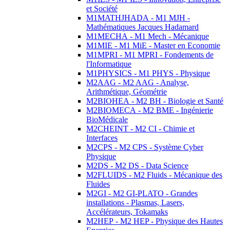
et Société
M1MATHJHADA - M1 MJH -
Mathématiques Jacques Hadamard
M1MECHA - M1 Mech - Mécanique
M1MIE - M1 MiE - Master en Economie
M1MPRI - M1 MPRI - Fondements de
l'Informatique
M1PHYSICS - M1 PHYS - Physique
M2AAG - M2 AAG - Analyse,
Arithmétique, Géométrie
M2BIOHEA - M2 BH - Biologie et Santé
M2BIOMECA - M2 BME - Ingénierie
BioMédicale
M2CHEINT - M2 CI - Chimie et
Interfaces
M2CPS - M2 CPS - Système Cyber
Physique
M2DS - M2 DS - Data Science
M2FLUIDS - M2 Fluids - Mécanique des
Fluides
M2GI - M2 GI-PLATO - Grandes
installations - Plasmas, Lasers,
Accélérateurs, Tokamaks
M2HEP - M2 HEP - Physique des Hautes