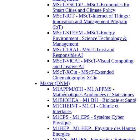
MScT-ESCLiP - MScT-Economics for
Smart Cities and Climate Policy
MScT-IOT - MScT-Internet of Things :
Innovation and Management Program
(IoT)
MScT-STEEM - MScT-Energy
Environment : Science Technology &
Management
MScT-TRAI - MScT-Trust and
Responsible AI
MScT-ViCAI - MScT-Visual Computing
and Creative AI
MScT-XCin - MScT-Extended
Cinematography XCin
Master (DNM)
M1APPMATH - M1 APPMS -
Mathématiques Appliquées et Statistiques
M1BIOHEA - M1 BH - Biologie et Santé
M1CHEINT - M1 CI - Chimie et
Interfaces
M1CPS - M1 CPS - Système Cyber
Physique
M1HEP - M1 HEP - Physique des Hautes
Energies
M1IES - M1 IES - Innovation, Entreprise