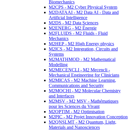
Biomechanics
M2CPS - M2 Cyber Physical System
M2DATAAI - M2 Data AI - Data and
Artificial Intelligence
M2DS - M2 Data Sciences
M2ENERG - M2 Énergie
M2FLUIDS - M2 Fluids - Fluid
Mechanics
M2HEP - M2 High Energy physics
M2ICS - M2 Integration, Circuits and
Systems
M2MATHMOD - M2 Mathematical
Modelling
M2MECENCLI - M2 Mecencli -
Mechanical Engineering for Clinicians
M2MICAS - M2 Machine Learning,
Communications and Security
M2MOCHI - M2 Molecular Chemistry
and Interfaces
M2MSV - M2 MSV - Mathématiques
pour les Sciences du Vivant
M2OPTIM - M2 Optimisation
M2PIC - M2 Projet Innovation Conception
M2QNSLMT - M2 Quantum, Light,
Materials and Nanosciences