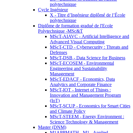
polytechnique
Cycle Ingénieur
X - Titre d’Ingénieur diplômé de l’École
polytechnique
Diplôme de formation gradué de l'Ecole
Polytechnique -MSc&T
MScT-AIAVC - Artificial Intelligence and
Advanced Visual Computing
MScT-CTD - Cybersecurity : Threats and
Defenses
MScT-DSB - Data Science for Business
MScT-ECOSEM - Environmental
Engineering and Sustainability
Management
MScT-EDACF - Economics, Data
Analytics and Corporate Finance
MScT-IOT - Internet of Things :
Innovation and Management Program
(IoT)
MScT-SCUP - Economics for Smart Cities
and Climate Policy
MScT-STEEM - Energy Environment :
Science Technology & Management
Master (DNM)
M1APPMATH - M1 - Applied