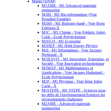
Master (DNM)
M1AME - M1 Advanced materials
engineering
M1BI - M1 Bio-informatique (Voie
Rosalind Franklin)
M1BS - M1 Biologie-Santé - Voie Boris
Ephrussi-X
M1C - M1 Chimie - Voie Fréderic Joliot-
Curie - Ecole Polytechnique
M1ECO - M1 Economie
M1HEP - M1 High Energy Physics
M1I - M1 Informatique - Voie Jacques
Herbrand - X
M1IESVIT - M1 Innovation, Entreprise, et
Société - Voie Innovation technologique
M1MAP - M1 Mathématiques et
Applications - Voie Jacques Hadamard -
École Polytechnique
M1P - M1 Physique - Voie Irène Joliot
Curie - X
M1STEPE - M1 STEPE - Sciences pour
les défis de l'environnement/Sciences for
environmentals challenges
M2AME - Advanced materials
engineering