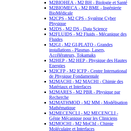
M2BIOHEA - M2 BH - Biologie et Santé
M2BIOMECA - M2 BME - Ingénierie
BioMédicale
M2CPS - M2 CPS - Système Cyber
Physique
M2DS - M2 DS - Data Science
M2FLUIDS - M2 Fluids - Mécanique des
Fluides
M2GI - M2 GI-PLATO - Grandes
installations - Plasmas, Lasers,
Accélérateurs, Tokamaks
M2HEP - M2 HEP - Physique des Hautes
Energies
M2ICFP - M2 ICFP - Centre International
de Physique Fondamentale
M2MACHI - M2 MACHI - Chimie des
Matériaux et Interfaces
M2MARES - M2 PBR - Physique par
Recherche
M2MATHMOD - M2 MM - Modélisation
Mathématique
M2MECENCLI - M2 MECENCLI -
Génie Mécanique pour les Cliniciens
M2MOCHI - M2 MoChI - Chimie
Moléculaire et Interfaces