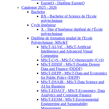
EuroteQ - Diplôme EuroteQ
Catalogue 2025 - 2026
Bachelor
BX - Bachelor of Science de l'Ecole
polytechnique
Cycle Ingénieur
X - Titre d’Ingénieur diplômé de l’École
polytechnique
Diplôme de formation gradué de l'Ecole
Polytechnique -MSc&T
MScT-AI-ViC - MScT-Artificial
Intelligence and Advanced Visual
Computing
MScT-CyS - MScT-Cybersecurity (CyS)
MScT-DDDF - MScT-Double Degree
Data and Finance (DDDF)
MScT-DEPP - MScT-Data and Economics
for Public Policy (DEPP)
MScT-DSAIB - MScT-Data Science and
AI for Business
MScT-EDACF - MScT-Economics, Data
Analytics and Corporate Finance
MScT-EESM - MScT-Environmental
Engineering and Sustainability
Management