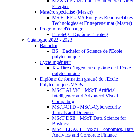
M2WAPE - M2 Eau, Pollution de l'Air et
Energies
Mastère spécialisé (Master)
MS ETRE - MS Energies Renouvelables :
Technologies et Entrepreneuriat (Master)
Programme d'échange
EuroteQ - Diplôme EuroteQ
Catalogue 2022 - 2023
Bachelor
BS - Bachelor of Science de l'Ecole
polytechnique
Cycle Ingénieur
X - Titre d’Ingénieur diplômé de l’École
polytechnique
Diplôme de formation gradué de l'Ecole
Polytechnique -MSc&T
MScT-AI-ViC - MScT-Artificial
Intelligence and Advanced Visual
Computing
MScT-CTD - MScT-Cybersecurity :
Threats and Defenses
MScT-DSB - MScT-Data Science for
Business
MScT-EDACF - MScT-Economics, Data
Analytics and Corporate Finance