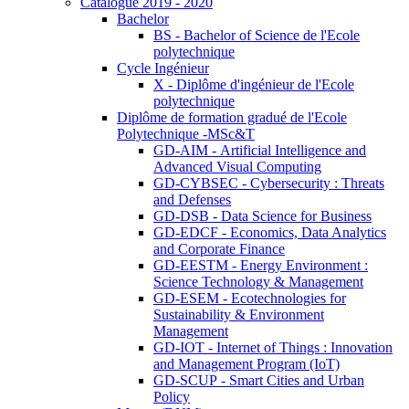
Catalogue 2019 - 2020
Bachelor
BS - Bachelor of Science de l'Ecole
polytechnique
Cycle Ingénieur
X - Diplôme d'ingénieur de l'Ecole
polytechnique
Diplôme de formation gradué de l'Ecole
Polytechnique -MSc&T
GD-AIM - Artificial Intelligence and
Advanced Visual Computing
GD-CYBSEC - Cybersecurity : Threats
and Defenses
GD-DSB - Data Science for Business
GD-EDCF - Economics, Data Analytics
and Corporate Finance
GD-EESTM - Energy Environment :
Science Technology & Management
GD-ESEM - Ecotechnologies for
Sustainability & Environment
Management
GD-IOT - Internet of Things : Innovation
and Management Program (IoT)
GD-SCUP - Smart Cities and Urban
Policy