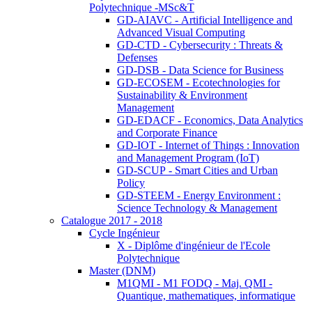
Polytechnique -MSc&T
GD-AIAVC - Artificial Intelligence and
Advanced Visual Computing
GD-CTD - Cybersecurity : Threats &
Defenses
GD-DSB - Data Science for Business
GD-ECOSEM - Ecotechnologies for
Sustainability & Environment
Management
GD-EDACF - Economics, Data Analytics
and Corporate Finance
GD-IOT - Internet of Things : Innovation
and Management Program (IoT)
GD-SCUP - Smart Cities and Urban
Policy
GD-STEEM - Energy Environment :
Science Technology & Management
Catalogue 2017 - 2018
Cycle Ingénieur
X - Diplôme d'ingénieur de l'Ecole
Polytechnique
Master (DNM)
M1QMI - M1 FODQ - Maj. QMI -
Quantique, mathematiques, informatique