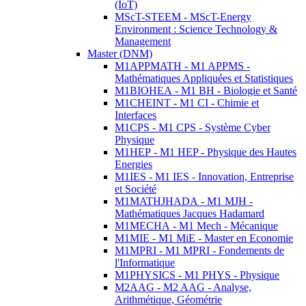
(IoT)
MScT-STEEM - MScT-Energy
Environment : Science Technology &
Management
Master (DNM)
M1APPMATH - M1 APPMS -
Mathématiques Appliquées et Statistiques
M1BIOHEA - M1 BH - Biologie et Santé
M1CHEINT - M1 CI - Chimie et
Interfaces
M1CPS - M1 CPS - Système Cyber
Physique
M1HEP - M1 HEP - Physique des Hautes
Energies
M1IES - M1 IES - Innovation, Entreprise
et Société
M1MATHJHADA - M1 MJH -
Mathématiques Jacques Hadamard
M1MECHA - M1 Mech - Mécanique
M1MIE - M1 MiE - Master en Economie
M1MPRI - M1 MPRI - Fondements de
l'Informatique
M1PHYSICS - M1 PHYS - Physique
M2AAG - M2 AAG - Analyse,
Arithmétique, Géométrie