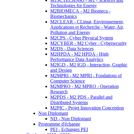
M1SCTECHNRJ - M1 - Sciences and
Technologies for Energy
M2BIOMECA - M2 Biomeca -
Biomechanics
M2CLEAR - CLimat, Environnement,
Applications et Recherche - Water, Air,
Pollution and Energy
M2CPS - Cyber Physical System
M2CYBER - M2 Cyber - Cybersecurity
M2DS - Data Sciences
M2HPDA - M2 HPDA - High
Performance Data Analytics
M2IGD - M2 IGD - Interaction, Graphic
and Design
M2MPRI - M2 MPRI - Foudations of
Computer Science
M2MPRO - M2 MPRO - Operation
Research
M2PDS - M2 PDS - Parallel and
Distributed Systems
M2PIC - Projet Innovation Conception
Non Diplomant
ND - Non Diplomant
Programme d'échange
PEI - Echanges PEI