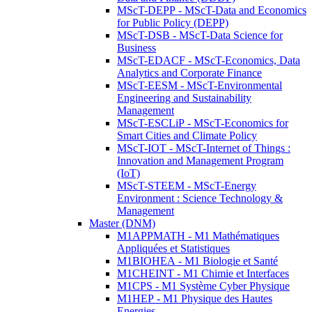
MScT-DEPP - MScT-Data and Economics
for Public Policy (DEPP)
MScT-DSB - MScT-Data Science for
Business
MScT-EDACF - MScT-Economics, Data
Analytics and Corporate Finance
MScT-EESM - MScT-Environmental
Engineering and Sustainability
Management
MScT-ESCLiP - MScT-Economics for
Smart Cities and Climate Policy
MScT-IOT - MScT-Internet of Things :
Innovation and Management Program
(IoT)
MScT-STEEM - MScT-Energy
Environment : Science Technology &
Management
Master (DNM)
M1APPMATH - M1 Mathématiques
Appliquées et Statistiques
M1BIOHEA - M1 Biologie et Santé
M1CHEINT - M1 Chimie et Interfaces
M1CPS - M1 Système Cyber Physique
M1HEP - M1 Physique des Hautes
Energies