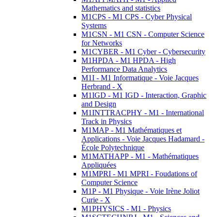
Mathematics and statistics
M1CPS - M1 CPS - Cyber Physical
Systems
M1CSN - M1 CSN - Computer Science
for Networks
M1CYBER - M1 Cyber - Cybersecurity
M1HPDA - M1 HPDA - High
Performance Data Analytics
M1I - M1 Informatique - Voie Jacques
Herbrand - X
M1IGD - M1 IGD - Interaction, Graphic
and Design
M1INTTRACPHY - M1 - International
Track in Physics
M1MAP - M1 Mathématiques et
Applications - Voie Jacques Hadamard -
École Polytechnique
M1MATHAPP - M1 - Mathématiques
Appliquées
M1MPRI - M1 MPRI - Foudations of
Computer Science
M1P - M1 Physique - Voie Irène Joliot
Curie - X
M1PHYSICS - M1 - Physics