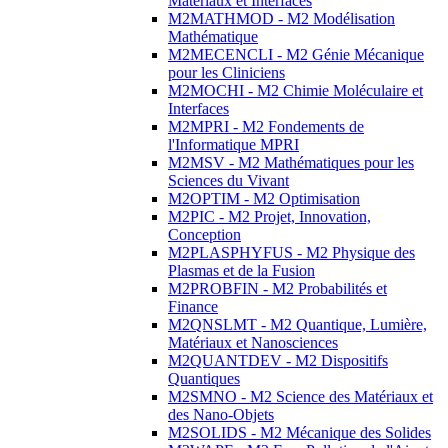
Matériaux et Interfaces
M2MATHMOD - M2 Modélisation
Mathématique
M2MECENCLI - M2 Génie Mécanique
pour les Cliniciens
M2MOCHI - M2 Chimie Moléculaire et
Interfaces
M2MPRI - M2 Fondements de
l'Informatique MPRI
M2MSV - M2 Mathématiques pour les
Sciences du Vivant
M2OPTIM - M2 Optimisation
M2PIC - M2 Projet, Innovation,
Conception
M2PLASPHYFUS - M2 Physique des
Plasmas et de la Fusion
M2PROBFIN - M2 Probabilités et
Finance
M2QNSLMT - M2 Quantique, Lumière,
Matériaux et Nanosciences
M2QUANTDEV - M2 Dispositifs
Quantiques
M2SMNO - M2 Science des Matériaux et
des Nano-Objets
M2SOLIDS - M2 Mécanique des Solides