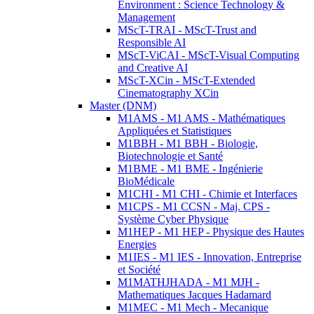
Environment : Science Technology &
Management
MScT-TRAI - MScT-Trust and
Responsible AI
MScT-ViCAI - MScT-Visual Computing
and Creative AI
MScT-XCin - MScT-Extended
Cinematography XCin
Master (DNM)
M1AMS - M1 AMS - Mathématiques
Appliquées et Statistiques
M1BBH - M1 BBH - Biologie,
Biotechnologie et Santé
M1BME - M1 BME - Ingénierie
BioMédicale
M1CHI - M1 CHI - Chimie et Interfaces
M1CPS - M1 CCSN - Maj. CPS -
Système Cyber Physique
M1HEP - M1 HEP - Physique des Hautes
Energies
M1IES - M1 IES - Innovation, Entreprise
et Société
M1MATHJHADA - M1 MJH -
Mathematiques Jacques Hadamard
M1MEC - M1 Mech - Mecanique