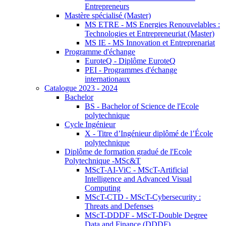
Entrepreneurs
Mastère spécialisé (Master)
MS ETRE - MS Energies Renouvelables :
Technologies et Entrepreneuriat (Master)
MS IE - MS Innovation et Entreprenariat
Programme d'échange
EuroteQ - Diplôme EuroteQ
PEI - Programmes d'échange
internationaux
Catalogue 2023 - 2024
Bachelor
BS - Bachelor of Science de l'Ecole
polytechnique
Cycle Ingénieur
X - Titre d’Ingénieur diplômé de l’École
polytechnique
Diplôme de formation gradué de l'Ecole
Polytechnique -MSc&T
MScT-AI-ViC - MScT-Artificial
Intelligence and Advanced Visual
Computing
MScT-CTD - MScT-Cybersecurity :
Threats and Defenses
MScT-DDDF - MScT-Double Degree
Data and Finance (DDDF)