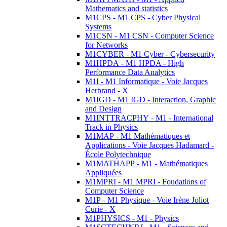
Mathematics and statistics
M1CPS - M1 CPS - Cyber Physical
Systems
M1CSN - M1 CSN - Computer Science
for Networks
M1CYBER - M1 Cyber - Cybersecurity
M1HPDA - M1 HPDA - High
Performance Data Analytics
M1I - M1 Informatique - Voie Jacques
Herbrand - X
M1IGD - M1 IGD - Interaction, Graphic
and Design
M1INTTRACPHY - M1 - International
Track in Physics
M1MAP - M1 Mathématiques et
Applications - Voie Jacques Hadamard -
École Polytechnique
M1MATHAPP - M1 - Mathématiques
Appliquées
M1MPRI - M1 MPRI - Foudations of
Computer Science
M1P - M1 Physique - Voie Irène Joliot
Curie - X
M1PHYSICS - M1 - Physics