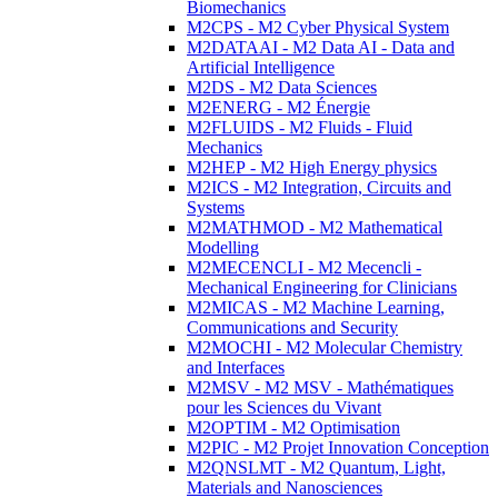
Biomechanics
M2CPS - M2 Cyber Physical System
M2DATAAI - M2 Data AI - Data and
Artificial Intelligence
M2DS - M2 Data Sciences
M2ENERG - M2 Énergie
M2FLUIDS - M2 Fluids - Fluid
Mechanics
M2HEP - M2 High Energy physics
M2ICS - M2 Integration, Circuits and
Systems
M2MATHMOD - M2 Mathematical
Modelling
M2MECENCLI - M2 Mecencli -
Mechanical Engineering for Clinicians
M2MICAS - M2 Machine Learning,
Communications and Security
M2MOCHI - M2 Molecular Chemistry
and Interfaces
M2MSV - M2 MSV - Mathématiques
pour les Sciences du Vivant
M2OPTIM - M2 Optimisation
M2PIC - M2 Projet Innovation Conception
M2QNSLMT - M2 Quantum, Light,
Materials and Nanosciences