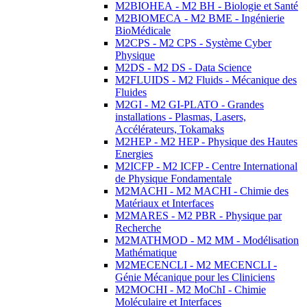
M2BIOHEA - M2 BH - Biologie et Santé
M2BIOMECA - M2 BME - Ingénierie
BioMédicale
M2CPS - M2 CPS - Système Cyber
Physique
M2DS - M2 DS - Data Science
M2FLUIDS - M2 Fluids - Mécanique des
Fluides
M2GI - M2 GI-PLATO - Grandes
installations - Plasmas, Lasers,
Accélérateurs, Tokamaks
M2HEP - M2 HEP - Physique des Hautes
Energies
M2ICFP - M2 ICFP - Centre International
de Physique Fondamentale
M2MACHI - M2 MACHI - Chimie des
Matériaux et Interfaces
M2MARES - M2 PBR - Physique par
Recherche
M2MATHMOD - M2 MM - Modélisation
Mathématique
M2MECENCLI - M2 MECENCLI -
Génie Mécanique pour les Cliniciens
M2MOCHI - M2 MoChI - Chimie
Moléculaire et Interfaces