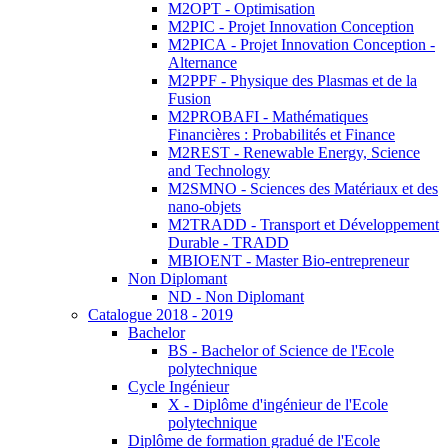
M2OPT - Optimisation
M2PIC - Projet Innovation Conception
M2PICA - Projet Innovation Conception -
Alternance
M2PPF - Physique des Plasmas et de la
Fusion
M2PROBAFI - Mathématiques
Financières : Probabilités et Finance
M2REST - Renewable Energy, Science
and Technology
M2SMNO - Sciences des Matériaux et des
nano-objets
M2TRADD - Transport et Développement
Durable - TRADD
MBIOENT - Master Bio-entrepreneur
Non Diplomant
ND - Non Diplomant
Catalogue 2018 - 2019
Bachelor
BS - Bachelor of Science de l'Ecole
polytechnique
Cycle Ingénieur
X - Diplôme d'ingénieur de l'Ecole
polytechnique
Diplôme de formation gradué de l'Ecole