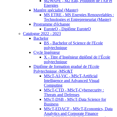
M2WAPE - M2 Eau, Pollution de l'Air et
Energies
Mastère spécialisé (Master)
MS ETRE - MS Energies Renouvelables :
Technologies et Entrepreneuriat (Master)
Programme d'échange
EuroteQ - Diplôme EuroteQ
Catalogue 2022 - 2023
Bachelor
BS - Bachelor of Science de l'Ecole
polytechnique
Cycle Ingénieur
X - Titre d’Ingénieur diplômé de l’École
polytechnique
Diplôme de formation gradué de l'Ecole
Polytechnique -MSc&T
MScT-AI-ViC - MScT-Artificial
Intelligence and Advanced Visual
Computing
MScT-CTD - MScT-Cybersecurity :
Threats and Defenses
MScT-DSB - MScT-Data Science for
Business
MScT-EDACF - MScT-Economics, Data
Analytics and Corporate Finance