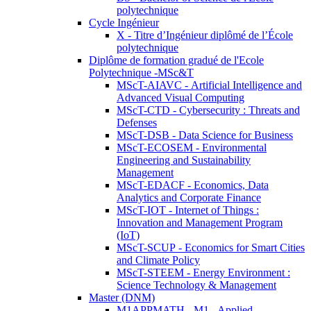
polytechnique
Cycle Ingénieur
X - Titre d’Ingénieur diplômé de l’École
polytechnique
Diplôme de formation gradué de l'Ecole
Polytechnique -MSc&T
MScT-AIAVC - Artificial Intelligence and
Advanced Visual Computing
MScT-CTD - Cybersecurity : Threats and
Defenses
MScT-DSB - Data Science for Business
MScT-ECOSEM - Environmental
Engineering and Sustainability
Management
MScT-EDACF - Economics, Data
Analytics and Corporate Finance
MScT-IOT - Internet of Things :
Innovation and Management Program
(IoT)
MScT-SCUP - Economics for Smart Cities
and Climate Policy
MScT-STEEM - Energy Environment :
Science Technology & Management
Master (DNM)
M1APPMATH - M1 - Applied