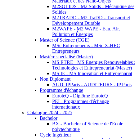
Matériaux et des Nano-Objets
M2SOLIDS - M2 Solids - Mécanique des
Solides
M2TRADD - M2 TraDD - Transport et
Développement Durable
M2WAPE - M2 WAPE - Eau, Air,
Pollution et Énergies
Master of Science (CGE)
MSc Entrepreneurs - MSc X-HEC
Entrepreneurs
Mastère spécialisé (Master)
MS ETRE - MS Energies Renouvelables :
Technologies et Entrepreneuriat (Master)
MS IE - MS Innovation et Entreprenariat
Non Diplomant
AUD_IPParis - AUDITEURS - IP Paris
Programme d'échange
EuroteQ - Diplôme EuroteQ
PEI - Programmes d'échange
internationaux
Catalogue 2024 - 2025
Bachelor
BX - Bachelor of Science de l'Ecole
polytechnique
Cycle Ingénieur