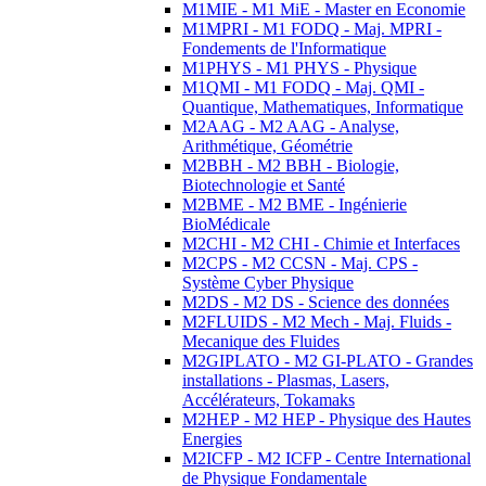
M1MIE - M1 MiE - Master en Economie
M1MPRI - M1 FODQ - Maj. MPRI -
Fondements de l'Informatique
M1PHYS - M1 PHYS - Physique
M1QMI - M1 FODQ - Maj. QMI -
Quantique, Mathematiques, Informatique
M2AAG - M2 AAG - Analyse,
Arithmétique, Géométrie
M2BBH - M2 BBH - Biologie,
Biotechnologie et Santé
M2BME - M2 BME - Ingénierie
BioMédicale
M2CHI - M2 CHI - Chimie et Interfaces
M2CPS - M2 CCSN - Maj. CPS -
Système Cyber Physique
M2DS - M2 DS - Science des données
M2FLUIDS - M2 Mech - Maj. Fluids -
Mecanique des Fluides
M2GIPLATO - M2 GI-PLATO - Grandes
installations - Plasmas, Lasers,
Accélérateurs, Tokamaks
M2HEP - M2 HEP - Physique des Hautes
Energies
M2ICFP - M2 ICFP - Centre International
de Physique Fondamentale