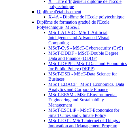
X - Titre d’Ingénieur diplômé de l’École
polytechnique
Diplôme d'établissement
X-4A - Diplôme de l'Ecole polytechnique
Diplôme de formation gradué de l'Ecole
Polytechnique -MSc&T
MScT-AI-ViC - MScT-Artificial
Intelligence and Advanced Visual
Computing
MScT-CyS - MScT-Cybersecurity (CyS)
MScT-DDDF - MScT-Double Degree
Data and Finance (DDDF)
MScT-DEPP - MScT-Data and Economics
for Public Policy (DEPP)
MScT-DSB - MScT-Data Science for
Business
MScT-EDACF - MScT-Economics, Data
Analytics and Corporate Finance
MScT-EESM - MScT-Environmental
Engineering and Sustainability
Management
MScT-ESCLiP - MScT-Economics for
Smart Cities and Climate Policy
MScT-IOT - MScT-Internet of Things :
Innovation and Management Program