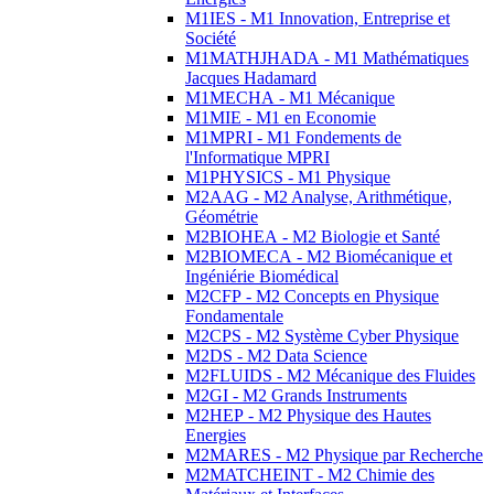
M1IES - M1 Innovation, Entreprise et
Société
M1MATHJHADA - M1 Mathématiques
Jacques Hadamard
M1MECHA - M1 Mécanique
M1MIE - M1 en Economie
M1MPRI - M1 Fondements de
l'Informatique MPRI
M1PHYSICS - M1 Physique
M2AAG - M2 Analyse, Arithmétique,
Géométrie
M2BIOHEA - M2 Biologie et Santé
M2BIOMECA - M2 Biomécanique et
Ingéniérie Biomédical
M2CFP - M2 Concepts en Physique
Fondamentale
M2CPS - M2 Système Cyber Physique
M2DS - M2 Data Science
M2FLUIDS - M2 Mécanique des Fluides
M2GI - M2 Grands Instruments
M2HEP - M2 Physique des Hautes
Energies
M2MARES - M2 Physique par Recherche
M2MATCHEINT - M2 Chimie des