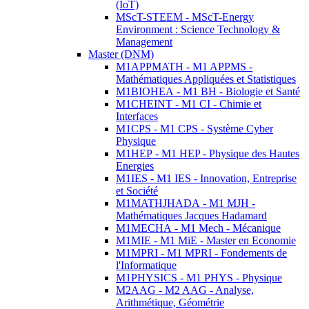
(IoT)
MScT-STEEM - MScT-Energy
Environment : Science Technology &
Management
Master (DNM)
M1APPMATH - M1 APPMS -
Mathématiques Appliquées et Statistiques
M1BIOHEA - M1 BH - Biologie et Santé
M1CHEINT - M1 CI - Chimie et
Interfaces
M1CPS - M1 CPS - Système Cyber
Physique
M1HEP - M1 HEP - Physique des Hautes
Energies
M1IES - M1 IES - Innovation, Entreprise
et Société
M1MATHJHADA - M1 MJH -
Mathématiques Jacques Hadamard
M1MECHA - M1 Mech - Mécanique
M1MIE - M1 MiE - Master en Economie
M1MPRI - M1 MPRI - Fondements de
l'Informatique
M1PHYSICS - M1 PHYS - Physique
M2AAG - M2 AAG - Analyse,
Arithmétique, Géométrie