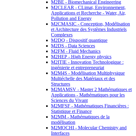
M2BE - Biomechanical Engineering
M2CLEAR - CLimat, Environnement,
Applications et Recherche - Water, Air,
Pollution and Energy
M2CMASIC - Conception, Modélisation
et Architecture des Systèmes Industriels
Complexes
M2DQ - Dispositif quantique
M2DS - Data Sciences
M2FM - Fluid Mechanics
M2HEP - High Energy physics
M2ITIE - Innovation Technologique :
ingénierie et entrepreneuriat
M2M4S - Modélisation Multiphysique
Multiéchelle des Matériaux et des
Structures
M2MAMSV - Master 2 Mathématiques et
Applications - Mathématiques pour les
Sciences du Vivant
M2MFSF - Mathématiques Financières :
Statistique et Finance
M2MM - Mathématiques de la
modélisation
M2MOCHI - Molecular Chemistry and
Interfaces