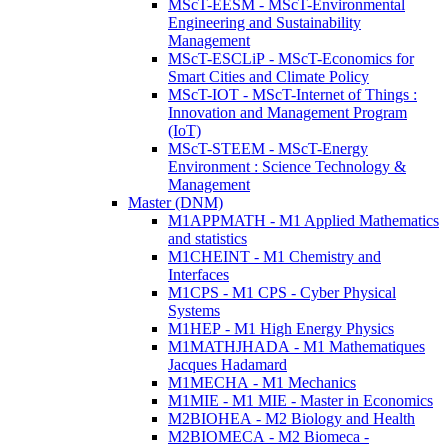
MScT-EESM - MScT-Environmental
Engineering and Sustainability
Management
MScT-ESCLiP - MScT-Economics for
Smart Cities and Climate Policy
MScT-IOT - MScT-Internet of Things :
Innovation and Management Program
(IoT)
MScT-STEEM - MScT-Energy
Environment : Science Technology &
Management
Master (DNM)
M1APPMATH - M1 Applied Mathematics
and statistics
M1CHEINT - M1 Chemistry and
Interfaces
M1CPS - M1 CPS - Cyber Physical
Systems
M1HEP - M1 High Energy Physics
M1MATHJHADA - M1 Mathematiques
Jacques Hadamard
M1MECHA - M1 Mechanics
M1MIE - M1 MIE - Master in Economics
M2BIOHEA - M2 Biology and Health
M2BIOMECA - M2 Biomeca -