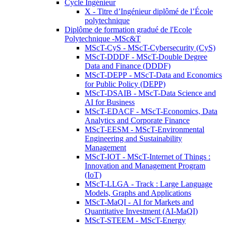
Cycle Ingénieur
X - Titre d’Ingénieur diplômé de l’École
polytechnique
Diplôme de formation gradué de l'Ecole
Polytechnique -MSc&T
MScT-CyS - MScT-Cybersecurity (CyS)
MScT-DDDF - MScT-Double Degree
Data and Finance (DDDF)
MScT-DEPP - MScT-Data and Economics
for Public Policy (DEPP)
MScT-DSAIB - MScT-Data Science and
AI for Business
MScT-EDACF - MScT-Economics, Data
Analytics and Corporate Finance
MScT-EESM - MScT-Environmental
Engineering and Sustainability
Management
MScT-IOT - MScT-Internet of Things :
Innovation and Management Program
(IoT)
MScT-LLGA - Track : Large Language
Models, Graphs and Applications
MScT-MaQI - AI for Markets and
Quantitative Investment (AI-MaQI)
MScT-STEEM - MScT-Energy