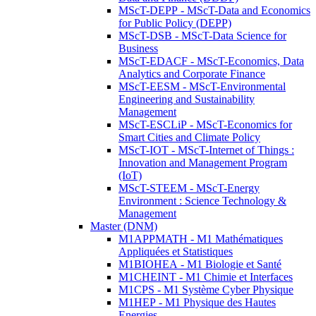
MScT-DEPP - MScT-Data and Economics
for Public Policy (DEPP)
MScT-DSB - MScT-Data Science for
Business
MScT-EDACF - MScT-Economics, Data
Analytics and Corporate Finance
MScT-EESM - MScT-Environmental
Engineering and Sustainability
Management
MScT-ESCLiP - MScT-Economics for
Smart Cities and Climate Policy
MScT-IOT - MScT-Internet of Things :
Innovation and Management Program
(IoT)
MScT-STEEM - MScT-Energy
Environment : Science Technology &
Management
Master (DNM)
M1APPMATH - M1 Mathématiques
Appliquées et Statistiques
M1BIOHEA - M1 Biologie et Santé
M1CHEINT - M1 Chimie et Interfaces
M1CPS - M1 Système Cyber Physique
M1HEP - M1 Physique des Hautes
Energies