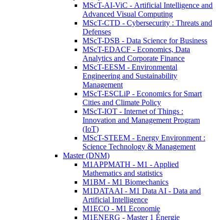
MScT-AI-ViC - Artificial Intelligence and
Advanced Visual Computing
MScT-CTD - Cybersecurity : Threats and
Defenses
MScT-DSB - Data Science for Business
MScT-EDACF - Economics, Data
Analytics and Corporate Finance
MScT-EESM - Environmental
Engineering and Sustainability
Management
MScT-ESCLiP - Economics for Smart
Cities and Climate Policy
MScT-IOT - Internet of Things :
Innovation and Management Program
(IoT)
MScT-STEEM - Energy Environment :
Science Technology & Management
Master (DNM)
M1APPMATH - M1 - Applied
Mathematics and statistics
M1BM - M1 Biomechanics
M1DATAAI - M1 Data AI - Data and
Artificial Intelligence
M1ECO - M1 Economie
M1ENERG - Master 1 Énergie