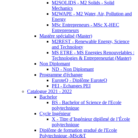
M2SOLIDS - M2 Solids - Solid
Mechanics
M2WAPE - M2 Water, Air, Pollution and
Energy
MSc Entrepreneurs - MSc X-HEC
Entrepreneurs
Mastère spécialisé (Master)
M2REST - Renewable Energy, Science
and Technology
MS ETRE - MS Energies Renouvelables :
Technologies & Entrepreneuriat (Master)
Non Diplomant
ND - Non Diplomant
Programme d'échange
EuroteQ - Diplôme EuroteQ
PEI - Echanges PEI
Catalogue 2021 - 2022
Bachelor
BS - Bachelor of Science de l'Ecole
polytechnique
Cycle Ingénieur
X - Titre d’Ingénieur diplômé de l’École
polytechnique
Diplôme de formation gradué de l'Ecole
Polytechnique -MSc&T