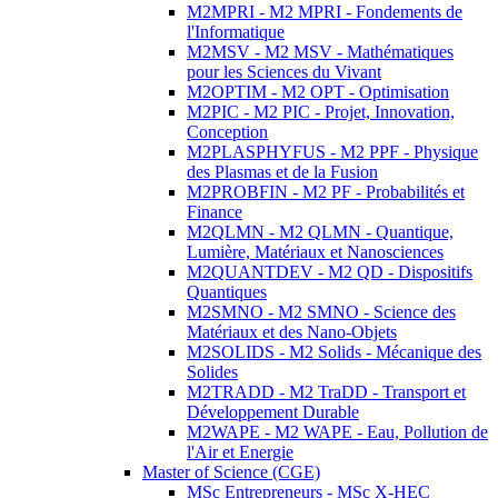
M2MPRI - M2 MPRI - Fondements de
l'Informatique
M2MSV - M2 MSV - Mathématiques
pour les Sciences du Vivant
M2OPTIM - M2 OPT - Optimisation
M2PIC - M2 PIC - Projet, Innovation,
Conception
M2PLASPHYFUS - M2 PPF - Physique
des Plasmas et de la Fusion
M2PROBFIN - M2 PF - Probabilités et
Finance
M2QLMN - M2 QLMN - Quantique,
Lumière, Matériaux et Nanosciences
M2QUANTDEV - M2 QD - Dispositifs
Quantiques
M2SMNO - M2 SMNO - Science des
Matériaux et des Nano-Objets
M2SOLIDS - M2 Solids - Mécanique des
Solides
M2TRADD - M2 TraDD - Transport et
Développement Durable
M2WAPE - M2 WAPE - Eau, Pollution de
l'Air et Energie
Master of Science (CGE)
MSc Entrepreneurs - MSc X-HEC