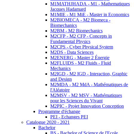
M1MATHJHADA - M1 - Mathematiques
Jacques Hadamard
M1MIE - M1 MiE - Master in Economics
M2BIOMECA - M2 Biomeca -
Biomechanics
M2BM - M2 Biomechanics
M2CFP - M2 CFP - Concepts in
Fundamental Physics
M2CPS - Cyber Physical System
M2DS - Data Sciences
M2ENERG - Master 2 Énergie
M2FLUIDS - M2 Fluids - Fluid
Mechanics
M2IGD - M2 IGD - Interaction, Graphic
and Design
M2MDA - M2 MdA - Mathématiques de
l'Aléatoire
M2MSV - M2 MSV - Mathématiques
pour les Sciences du Vivant
M2PIC - Projet Innovation Conception
Programme d'échange
PEI - Echanges PEI
Catalogue 2020 - 2021
Bachelor
BS - Bachelor of Science de l'Ecole