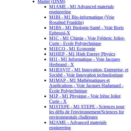
Master (DNM)
M1AME - M1 Advanced materials
engineering
M1BI - M1 Bio-informatique (Voie
Rosalind Franklin)
M1BS - M1 Biologie-Santé - Voie Boris
Ephrussi-X
M1C - M1 Chimie - Voie Fréderic Joliot-
Curie - Ecole Polytechnique
M1ECO - M1 Economie
M1HEP - M1 High Energy Physics
M1I - M1 Informatique - Voie Jacques
Herbrand - X
M1IESVIT - M1 Innovation, Entreprise, et
Société - Voie Innovation technologique
M1MAP - M1 Mathématiques et
Applications - Voie Jacques Hadamard -
École Polytechnique
M1P - M1 Physique - Voie Irène Joliot
Curie - X
M1STEPE - M1 STEPE - Sciences pour
les défis de l'environnement/Sciences for
environmentals challenges
M2AME - Advanced materials
engineering