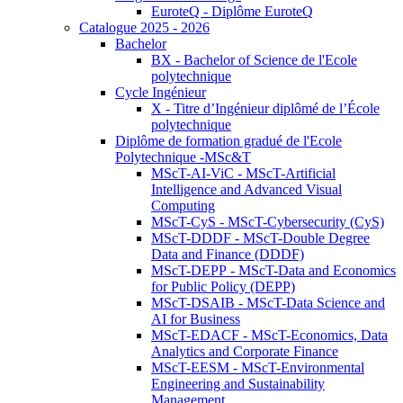
EuroteQ - Diplôme EuroteQ
Catalogue 2025 - 2026
Bachelor
BX - Bachelor of Science de l'Ecole
polytechnique
Cycle Ingénieur
X - Titre d’Ingénieur diplômé de l’École
polytechnique
Diplôme de formation gradué de l'Ecole
Polytechnique -MSc&T
MScT-AI-ViC - MScT-Artificial
Intelligence and Advanced Visual
Computing
MScT-CyS - MScT-Cybersecurity (CyS)
MScT-DDDF - MScT-Double Degree
Data and Finance (DDDF)
MScT-DEPP - MScT-Data and Economics
for Public Policy (DEPP)
MScT-DSAIB - MScT-Data Science and
AI for Business
MScT-EDACF - MScT-Economics, Data
Analytics and Corporate Finance
MScT-EESM - MScT-Environmental
Engineering and Sustainability
Management