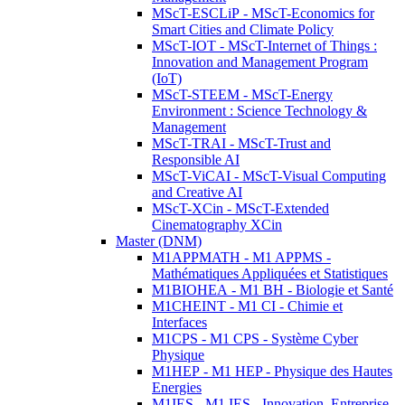
MScT-ESCLiP - MScT-Economics for
Smart Cities and Climate Policy
MScT-IOT - MScT-Internet of Things :
Innovation and Management Program
(IoT)
MScT-STEEM - MScT-Energy
Environment : Science Technology &
Management
MScT-TRAI - MScT-Trust and
Responsible AI
MScT-ViCAI - MScT-Visual Computing
and Creative AI
MScT-XCin - MScT-Extended
Cinematography XCin
Master (DNM)
M1APPMATH - M1 APPMS -
Mathématiques Appliquées et Statistiques
M1BIOHEA - M1 BH - Biologie et Santé
M1CHEINT - M1 CI - Chimie et
Interfaces
M1CPS - M1 CPS - Système Cyber
Physique
M1HEP - M1 HEP - Physique des Hautes
Energies
M1IES - M1 IES - Innovation, Entreprise