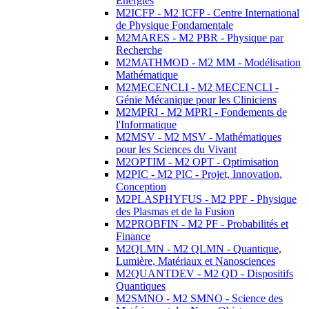
Energies
M2ICFP - M2 ICFP - Centre International
de Physique Fondamentale
M2MARES - M2 PBR - Physique par
Recherche
M2MATHMOD - M2 MM - Modélisation
Mathématique
M2MECENCLI - M2 MECENCLI -
Génie Mécanique pour les Cliniciens
M2MPRI - M2 MPRI - Fondements de
l'Informatique
M2MSV - M2 MSV - Mathématiques
pour les Sciences du Vivant
M2OPTIM - M2 OPT - Optimisation
M2PIC - M2 PIC - Projet, Innovation,
Conception
M2PLASPHYFUS - M2 PPF - Physique
des Plasmas et de la Fusion
M2PROBFIN - M2 PF - Probabilités et
Finance
M2QLMN - M2 QLMN - Quantique,
Lumière, Matériaux et Nanosciences
M2QUANTDEV - M2 QD - Dispositifs
Quantiques
M2SMNO - M2 SMNO - Science des