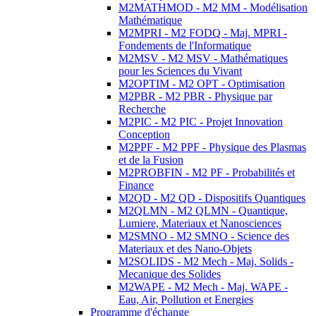
M2MATHMOD - M2 MM - Modélisation
Mathématique
M2MPRI - M2 FODQ - Maj. MPRI -
Fondements de l'Informatique
M2MSV - M2 MSV - Mathématiques
pour les Sciences du Vivant
M2OPTIM - M2 OPT - Optimisation
M2PBR - M2 PBR - Physique par
Recherche
M2PIC - M2 PIC - Projet Innovation
Conception
M2PPF - M2 PPF - Physique des Plasmas
et de la Fusion
M2PROBFIN - M2 PF - Probabilités et
Finance
M2QD - M2 QD - Dispositifs Quantiques
M2QLMN - M2 QLMN - Quantique,
Lumiere, Materiaux et Nanosciences
M2SMNO - M2 SMNO - Science des
Materiaux et des Nano-Objets
M2SOLIDS - M2 Mech - Maj. Solids -
Mecanique des Solides
M2WAPE - M2 Mech - Maj. WAPE -
Eau, Air, Pollution et Energies
Programme d'échange