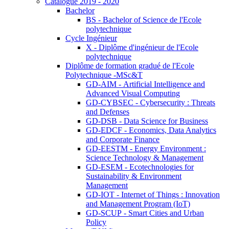
Catalogue 2019 - 2020
Bachelor
BS - Bachelor of Science de l'Ecole
polytechnique
Cycle Ingénieur
X - Diplôme d'ingénieur de l'Ecole
polytechnique
Diplôme de formation gradué de l'Ecole
Polytechnique -MSc&T
GD-AIM - Artificial Intelligence and
Advanced Visual Computing
GD-CYBSEC - Cybersecurity : Threats
and Defenses
GD-DSB - Data Science for Business
GD-EDCF - Economics, Data Analytics
and Corporate Finance
GD-EESTM - Energy Environment :
Science Technology & Management
GD-ESEM - Ecotechnologies for
Sustainability & Environment
Management
GD-IOT - Internet of Things : Innovation
and Management Program (IoT)
GD-SCUP - Smart Cities and Urban
Policy