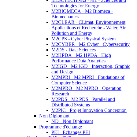
M1SCTECHNRJ - M1 - Sciences and
Technologies for Energy
M2BIOMECA - M2 Biomeca -
Biomechanics
M2CLEAR - CLimat, Environnement,
Applications et Recherche - Water, Air,
Pollution and Energy
M2CPS - Cyber Physical System
M2CYBER - M2 Cyber - Cybersecurity
M2DS - Data Sciences
M2HPDA - M2 HPDA - High
Performance Data Analytics
M2IGD - M2 IGD - Interaction, Graphic
and Design
M2MPRI - M2 MPRI - Foudations of
Computer Science
M2MPRO - M2 MPRO - Operation
Research
M2PDS - M2 PDS - Parallel and
Distributed Systems
M2PIC - Projet Innovation Conception
Non Diplomant
ND - Non Diplomant
Programme d'échange
PEI - Echanges PEI