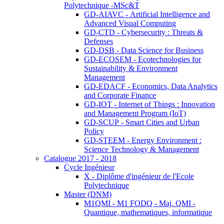
Polytechnique -MSc&T
GD-AIAVC - Artificial Intelligence and
Advanced Visual Computing
GD-CTD - Cybersecurity : Threats &
Defenses
GD-DSB - Data Science for Business
GD-ECOSEM - Ecotechnologies for
Sustainability & Environment
Management
GD-EDACF - Economics, Data Analytics
and Corporate Finance
GD-IOT - Internet of Things : Innovation
and Management Program (IoT)
GD-SCUP - Smart Cities and Urban
Policy
GD-STEEM - Energy Environment :
Science Technology & Management
Catalogue 2017 - 2018
Cycle Ingénieur
X - Diplôme d'ingénieur de l'Ecole
Polytechnique
Master (DNM)
M1QMI - M1 FODQ - Maj. QMI -
Quantique, mathematiques, informatique