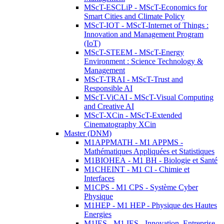
MScT-ESCLiP - MScT-Economics for
Smart Cities and Climate Policy
MScT-IOT - MScT-Internet of Things :
Innovation and Management Program
(IoT)
MScT-STEEM - MScT-Energy
Environment : Science Technology &
Management
MScT-TRAI - MScT-Trust and
Responsible AI
MScT-ViCAI - MScT-Visual Computing
and Creative AI
MScT-XCin - MScT-Extended
Cinematography XCin
Master (DNM)
M1APPMATH - M1 APPMS -
Mathématiques Appliquées et Statistiques
M1BIOHEA - M1 BH - Biologie et Santé
M1CHEINT - M1 CI - Chimie et
Interfaces
M1CPS - M1 CPS - Système Cyber
Physique
M1HEP - M1 HEP - Physique des Hautes
Energies
M1IES - M1 IES - Innovation, Entreprise