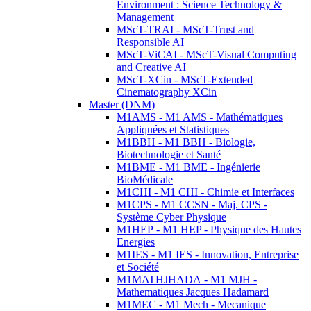
Environment : Science Technology &
Management
MScT-TRAI - MScT-Trust and
Responsible AI
MScT-ViCAI - MScT-Visual Computing
and Creative AI
MScT-XCin - MScT-Extended
Cinematography XCin
Master (DNM)
M1AMS - M1 AMS - Mathématiques
Appliquées et Statistiques
M1BBH - M1 BBH - Biologie,
Biotechnologie et Santé
M1BME - M1 BME - Ingénierie
BioMédicale
M1CHI - M1 CHI - Chimie et Interfaces
M1CPS - M1 CCSN - Maj. CPS -
Système Cyber Physique
M1HEP - M1 HEP - Physique des Hautes
Energies
M1IES - M1 IES - Innovation, Entreprise
et Société
M1MATHJHADA - M1 MJH -
Mathematiques Jacques Hadamard
M1MEC - M1 Mech - Mecanique