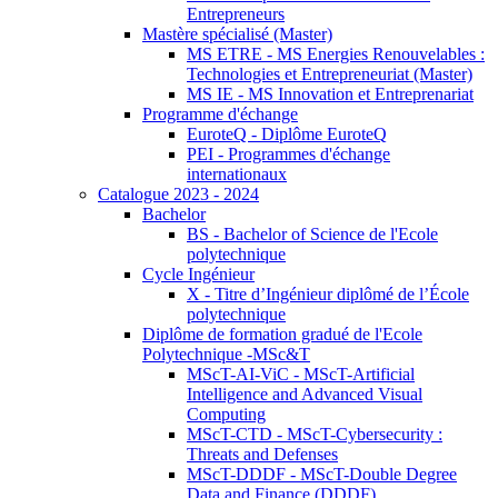
Entrepreneurs
Mastère spécialisé (Master)
MS ETRE - MS Energies Renouvelables :
Technologies et Entrepreneuriat (Master)
MS IE - MS Innovation et Entreprenariat
Programme d'échange
EuroteQ - Diplôme EuroteQ
PEI - Programmes d'échange
internationaux
Catalogue 2023 - 2024
Bachelor
BS - Bachelor of Science de l'Ecole
polytechnique
Cycle Ingénieur
X - Titre d’Ingénieur diplômé de l’École
polytechnique
Diplôme de formation gradué de l'Ecole
Polytechnique -MSc&T
MScT-AI-ViC - MScT-Artificial
Intelligence and Advanced Visual
Computing
MScT-CTD - MScT-Cybersecurity :
Threats and Defenses
MScT-DDDF - MScT-Double Degree
Data and Finance (DDDF)