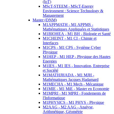
(IoT)
MScT-STEEM - MScT-Energy
Environment : Science Technology &
Management
Master (DNM)
M1APPMATH - M1 APPMS -
Mathématiques Appliquées et Statistiques
M1BIOHEA - M1 BH - Biologie et Santé
M1CHEINT - M1 CI - Chimie et
Interfaces
M1CPS - M1 CPS - Système Cyber
Physique
M1HEP - M1 HEP - Physique des Hautes
Energies
M1IES - M1 IES - Innovation, Entreprise
et Société
M1MATHJHADA - M1 MJH -
Mathématiques Jacques Hadamard
M1MECHA - M1 Mech - Mécanique
M1MIE - M1 MiE - Master en Economie
M1MPRI - M1 MPRI - Fondements de
l'Informatique
M1PHYSICS - M1 PHYS - Physique
M2AAG - M2 AAG - Analyse,
Arithmétique, Géométrie