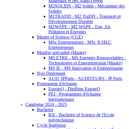
Matériaux et des Nano-Objets
M2SOLIDS - M2 Solids - Mécanique des
Solides
M2TRADD - M2 TraDD - Transport et
Développement Durable
M2WAPE - M2 WAPE - Eau, Air,
Pollution et Énergies
Master of Science (CGE)
MSc Entrepreneurs - MSc X-HEC
Entrepreneurs
Mastère spécialisé (Master)
MS ETRE - MS Energies Renouvelables :
Technologies et Entrepreneuriat (Master)
MS IE - MS Innovation et Entreprenariat
Non Diplomant
AUD_IPParis - AUDITEURS - IP Paris
Programme d'échange
EuroteQ - Diplôme EuroteQ
PEI - Programmes d'échange
internationaux
Catalogue 2024 - 2025
Bachelor
BX - Bachelor of Science de l'Ecole
polytechnique
Cycle Ingénieur