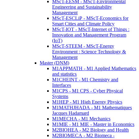
MScT-EESM - MScT-Environmental
Engineering and Sustainability
Management
MScT-ESCLiP - MScT-Economics for
Smart Cities and Climate Policy
MScT-IOT - MScT-Internet of Things :
Innovation and Management Program
(IoT)
MScT-STEEM - MScT-Energy
Environment : Science Technology &
Management
Master (DNM)
M1APPMATH - M1 Applied Mathematics
and statistics
M1CHEINT - M1 Chemistry and
Interfaces
M1CPS - M1 CPS - Cyber Physical
Systems
M1HEP - M1 High Energy Physics
M1MATHJHADA - M1 Mathematiques
Jacques Hadamard
M1MECHA - M1 Mechanics
M1MIE - M1 MIE - Master in Economics
M2BIOHEA - M2 Biology and Health
M2BIOMECA - M2 Biomeca -