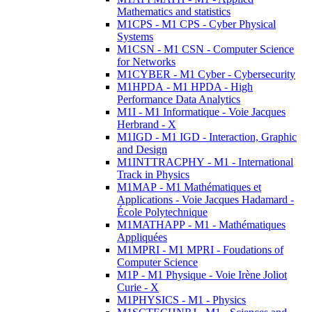
Mathematics and statistics
M1CPS - M1 CPS - Cyber Physical
Systems
M1CSN - M1 CSN - Computer Science
for Networks
M1CYBER - M1 Cyber - Cybersecurity
M1HPDA - M1 HPDA - High
Performance Data Analytics
M1I - M1 Informatique - Voie Jacques
Herbrand - X
M1IGD - M1 IGD - Interaction, Graphic
and Design
M1INTTRACPHY - M1 - International
Track in Physics
M1MAP - M1 Mathématiques et
Applications - Voie Jacques Hadamard -
École Polytechnique
M1MATHAPP - M1 - Mathématiques
Appliquées
M1MPRI - M1 MPRI - Foudations of
Computer Science
M1P - M1 Physique - Voie Irène Joliot
Curie - X
M1PHYSICS - M1 - Physics