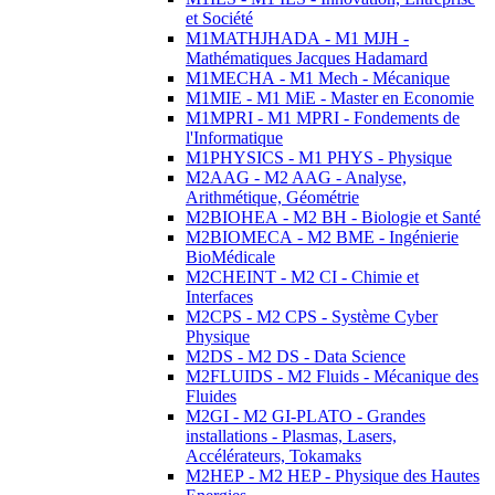
et Société
M1MATHJHADA - M1 MJH -
Mathématiques Jacques Hadamard
M1MECHA - M1 Mech - Mécanique
M1MIE - M1 MiE - Master en Economie
M1MPRI - M1 MPRI - Fondements de
l'Informatique
M1PHYSICS - M1 PHYS - Physique
M2AAG - M2 AAG - Analyse,
Arithmétique, Géométrie
M2BIOHEA - M2 BH - Biologie et Santé
M2BIOMECA - M2 BME - Ingénierie
BioMédicale
M2CHEINT - M2 CI - Chimie et
Interfaces
M2CPS - M2 CPS - Système Cyber
Physique
M2DS - M2 DS - Data Science
M2FLUIDS - M2 Fluids - Mécanique des
Fluides
M2GI - M2 GI-PLATO - Grandes
installations - Plasmas, Lasers,
Accélérateurs, Tokamaks
M2HEP - M2 HEP - Physique des Hautes