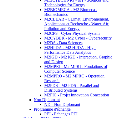
M1SCTECHNRJ - M1 - Sciences and
Technologies for Energy
M2BIOMECA - M2 Biomeca -
Biomechanics
M2CLEAR - CLimat, Environnement,
Applications et Recherche - Water, Air,
Pollution and Energy
M2CPS - Cyber Physical System
M2CYBER - M2 Cyber - Cybersecurity
M2DS - Data Sciences
M2HPDA - M2 HPDA - High
Performance Data Analytics
M2IGD - M2 IGD - Interaction, Graphic
and Design
M2MPRI - M2 MPRI - Foudations of
Computer Science
M2MPRO - M2 MPRO - Operation
Research
M2PDS - M2 PDS - Parallel and
Distributed Systems
M2PIC - Projet Innovation Conception
Non Diplomant
ND - Non Diplomant
Programme d'échange
PEI - Echanges PEI