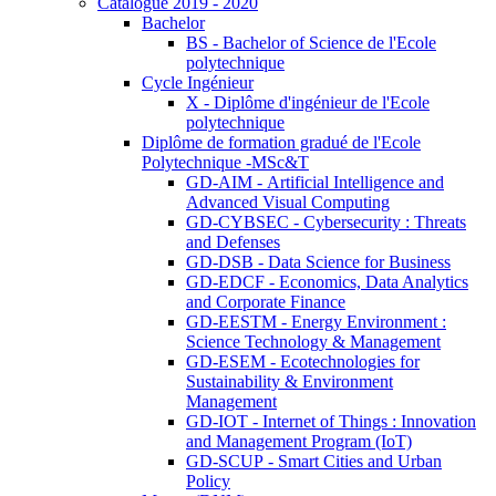
Catalogue 2019 - 2020
Bachelor
BS - Bachelor of Science de l'Ecole
polytechnique
Cycle Ingénieur
X - Diplôme d'ingénieur de l'Ecole
polytechnique
Diplôme de formation gradué de l'Ecole
Polytechnique -MSc&T
GD-AIM - Artificial Intelligence and
Advanced Visual Computing
GD-CYBSEC - Cybersecurity : Threats
and Defenses
GD-DSB - Data Science for Business
GD-EDCF - Economics, Data Analytics
and Corporate Finance
GD-EESTM - Energy Environment :
Science Technology & Management
GD-ESEM - Ecotechnologies for
Sustainability & Environment
Management
GD-IOT - Internet of Things : Innovation
and Management Program (IoT)
GD-SCUP - Smart Cities and Urban
Policy