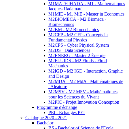
M1MATHJHADA - M1 - Mathematiques
Jacques Hadamard
M1MIE - M1 MiE - Master in Economics
M2BIOMECA - M2 Biomeca -
Biomechanics
M2BM - M2 Biomechanics
M2CFP - M2 CFP - Concepts in
Fundamental Physics
M2CPS - Cyber Physical System
M2DS - Data Sciences
M2ENERG - Master 2 Énergie
M2FLUIDS - M2 Fluids - Fluid
Mechanics
M2IGD - M2 IGD - Interaction, Graphic
and Design
M2MDA - M2 MdA - Mathématiques de
l'Aléatoire
M2MSV - M2 MSV - Mathématiques
pour les Sciences du Vivant
M2PIC - Projet Innovation Conception
Programme d'échange
PEI - Echanges PEI
Catalogue 2020 - 2021
Bachelor
BS - Bachelor of Science de l'Ecole