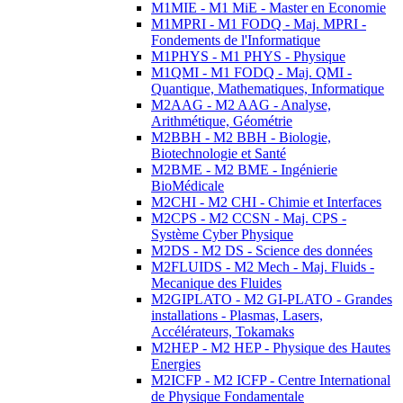
M1MIE - M1 MiE - Master en Economie
M1MPRI - M1 FODQ - Maj. MPRI -
Fondements de l'Informatique
M1PHYS - M1 PHYS - Physique
M1QMI - M1 FODQ - Maj. QMI -
Quantique, Mathematiques, Informatique
M2AAG - M2 AAG - Analyse,
Arithmétique, Géométrie
M2BBH - M2 BBH - Biologie,
Biotechnologie et Santé
M2BME - M2 BME - Ingénierie
BioMédicale
M2CHI - M2 CHI - Chimie et Interfaces
M2CPS - M2 CCSN - Maj. CPS -
Système Cyber Physique
M2DS - M2 DS - Science des données
M2FLUIDS - M2 Mech - Maj. Fluids -
Mecanique des Fluides
M2GIPLATO - M2 GI-PLATO - Grandes
installations - Plasmas, Lasers,
Accélérateurs, Tokamaks
M2HEP - M2 HEP - Physique des Hautes
Energies
M2ICFP - M2 ICFP - Centre International
de Physique Fondamentale