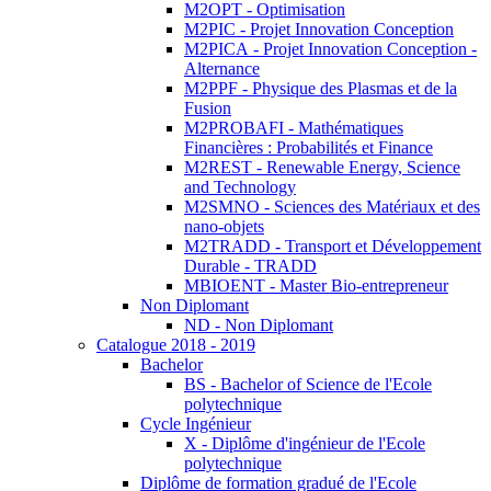
M2OPT - Optimisation
M2PIC - Projet Innovation Conception
M2PICA - Projet Innovation Conception -
Alternance
M2PPF - Physique des Plasmas et de la
Fusion
M2PROBAFI - Mathématiques
Financières : Probabilités et Finance
M2REST - Renewable Energy, Science
and Technology
M2SMNO - Sciences des Matériaux et des
nano-objets
M2TRADD - Transport et Développement
Durable - TRADD
MBIOENT - Master Bio-entrepreneur
Non Diplomant
ND - Non Diplomant
Catalogue 2018 - 2019
Bachelor
BS - Bachelor of Science de l'Ecole
polytechnique
Cycle Ingénieur
X - Diplôme d'ingénieur de l'Ecole
polytechnique
Diplôme de formation gradué de l'Ecole