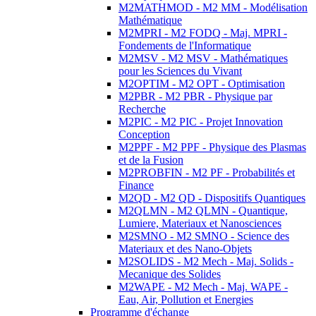
M2MATHMOD - M2 MM - Modélisation
Mathématique
M2MPRI - M2 FODQ - Maj. MPRI -
Fondements de l'Informatique
M2MSV - M2 MSV - Mathématiques
pour les Sciences du Vivant
M2OPTIM - M2 OPT - Optimisation
M2PBR - M2 PBR - Physique par
Recherche
M2PIC - M2 PIC - Projet Innovation
Conception
M2PPF - M2 PPF - Physique des Plasmas
et de la Fusion
M2PROBFIN - M2 PF - Probabilités et
Finance
M2QD - M2 QD - Dispositifs Quantiques
M2QLMN - M2 QLMN - Quantique,
Lumiere, Materiaux et Nanosciences
M2SMNO - M2 SMNO - Science des
Materiaux et des Nano-Objets
M2SOLIDS - M2 Mech - Maj. Solids -
Mecanique des Solides
M2WAPE - M2 Mech - Maj. WAPE -
Eau, Air, Pollution et Energies
Programme d'échange