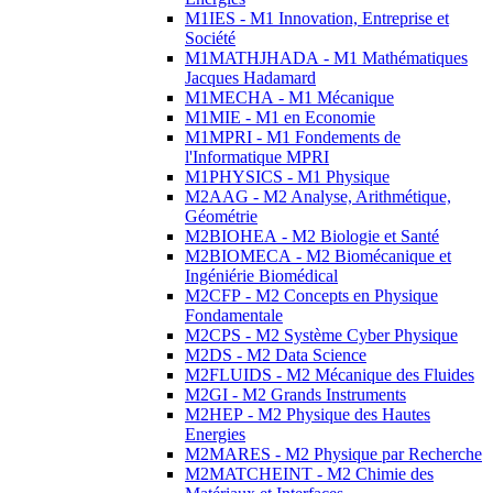
M1IES - M1 Innovation, Entreprise et
Société
M1MATHJHADA - M1 Mathématiques
Jacques Hadamard
M1MECHA - M1 Mécanique
M1MIE - M1 en Economie
M1MPRI - M1 Fondements de
l'Informatique MPRI
M1PHYSICS - M1 Physique
M2AAG - M2 Analyse, Arithmétique,
Géométrie
M2BIOHEA - M2 Biologie et Santé
M2BIOMECA - M2 Biomécanique et
Ingéniérie Biomédical
M2CFP - M2 Concepts en Physique
Fondamentale
M2CPS - M2 Système Cyber Physique
M2DS - M2 Data Science
M2FLUIDS - M2 Mécanique des Fluides
M2GI - M2 Grands Instruments
M2HEP - M2 Physique des Hautes
Energies
M2MARES - M2 Physique par Recherche
M2MATCHEINT - M2 Chimie des