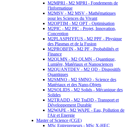
M2MPRI - M2 MPRI - Fondements de
l'Informatique
M2MSV - M2 MSV - Mathématiques
pour les Sciences du Vivant
M2OPTIM - M2 OPT - Optimisation
M2PIC - M2 PIC - Projet, Innovation,
Conception
M2PLASPHYFUS - M2 PPF - Physique
des Plasmas et de la Fusion
M2PROBFIN - M2 PF - Probabilités et
Finance
M2QLMN - M2 QLMN - Quantique,
Lumière, Matériaux et Nanosciences
M2QUANTDEV - M2 QD - Dispositifs
Quantiques
M2SMNO - M2 SMNO - Science des
Matériaux et des Nano-Objets
M2SOLIDS - M2 Solids - Mécanique des
Solides
M2TRADD - M2 TraDD - Transport et
Développement Durable
M2WAPE - M2 WAPE - Eau, Pollution de
l'Air et Energie
Master of Science (CGE)
MSc Entrepreneurs - MSc X-HEC