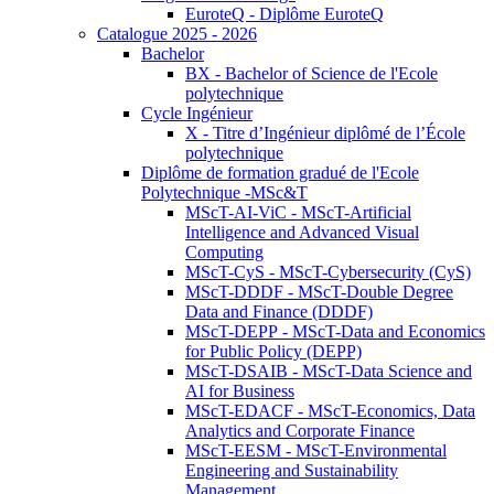
EuroteQ - Diplôme EuroteQ
Catalogue 2025 - 2026
Bachelor
BX - Bachelor of Science de l'Ecole
polytechnique
Cycle Ingénieur
X - Titre d’Ingénieur diplômé de l’École
polytechnique
Diplôme de formation gradué de l'Ecole
Polytechnique -MSc&T
MScT-AI-ViC - MScT-Artificial
Intelligence and Advanced Visual
Computing
MScT-CyS - MScT-Cybersecurity (CyS)
MScT-DDDF - MScT-Double Degree
Data and Finance (DDDF)
MScT-DEPP - MScT-Data and Economics
for Public Policy (DEPP)
MScT-DSAIB - MScT-Data Science and
AI for Business
MScT-EDACF - MScT-Economics, Data
Analytics and Corporate Finance
MScT-EESM - MScT-Environmental
Engineering and Sustainability
Management