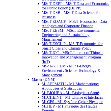
MScT-DEPP - MScT-Data and Economics
for Public Policy (DEPP)
MScT-DSB - MScT-Data Science for
Business
MScT-EDACF - MScT-Economics, Data
Analytics and Corporate Finance
MScT-EESM - MScT-Environmental
Engineering and Sustainability
Management
MScT-ESCLiP - MScT-Economics for
Smart Cities and Climate Policy
MScT-IOT - MScT-Internet of Things :
Innovation and Management Program
(IoT)
MScT-STEEM - MScT-Energy
Environment : Science Technology &
Management
Master (DNM)
M1APPMATH - M1 Mathématiques
Appliquées et Statistiques
M1BIOHEA - M1 Biologie et Santé
M1CHEINT - M1 Chimie et Interfaces
M1CPS - M1 Système Cyber Physique
M1HEP - M1 Physique des Hautes
Energies