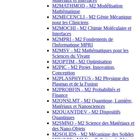
Matériaux et Interfaces
M2MATHMOD - M2 Modélisation
Mathématique
M2MECENCLI - M2 Génie Mécanique
pour les Cliniciens
M2MOCHI - M2 Chimie Moléculaire et
Interfaces
M2MPRI - M2 Fondements de
l'Informatique MPRI
M2MSV - M2 Mathématiques pour les
Sciences du Vivant
M2OPTIM - M2 Optimisation
M2PIC - M2 Projet, Innovation,
Conception
M2PLASPHYFUS - M2 Physique des
Plasmas et de la Fusion
M2PROBFIN - M2 Probabilités et
Finance
M2QNSLMT - M2 Quantique, Lumière,
Matériaux et Nanosciences
M2QUANTDEV - M2 Dispositifs
Quantiques
M2SMNO - M2 Science des Matériaux et
des Nano-Objets
M2SOLIDS - M2 Mécanique des Solides