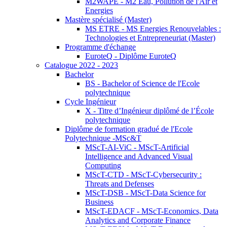
M2WAPE - M2 Eau, Pollution de l'Air et
Energies
Mastère spécialisé (Master)
MS ETRE - MS Energies Renouvelables :
Technologies et Entrepreneuriat (Master)
Programme d'échange
EuroteQ - Diplôme EuroteQ
Catalogue 2022 - 2023
Bachelor
BS - Bachelor of Science de l'Ecole
polytechnique
Cycle Ingénieur
X - Titre d’Ingénieur diplômé de l’École
polytechnique
Diplôme de formation gradué de l'Ecole
Polytechnique -MSc&T
MScT-AI-ViC - MScT-Artificial
Intelligence and Advanced Visual
Computing
MScT-CTD - MScT-Cybersecurity :
Threats and Defenses
MScT-DSB - MScT-Data Science for
Business
MScT-EDACF - MScT-Economics, Data
Analytics and Corporate Finance