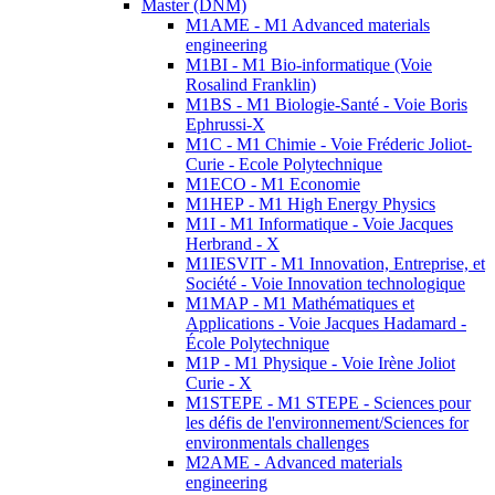
Master (DNM)
M1AME - M1 Advanced materials
engineering
M1BI - M1 Bio-informatique (Voie
Rosalind Franklin)
M1BS - M1 Biologie-Santé - Voie Boris
Ephrussi-X
M1C - M1 Chimie - Voie Fréderic Joliot-
Curie - Ecole Polytechnique
M1ECO - M1 Economie
M1HEP - M1 High Energy Physics
M1I - M1 Informatique - Voie Jacques
Herbrand - X
M1IESVIT - M1 Innovation, Entreprise, et
Société - Voie Innovation technologique
M1MAP - M1 Mathématiques et
Applications - Voie Jacques Hadamard -
École Polytechnique
M1P - M1 Physique - Voie Irène Joliot
Curie - X
M1STEPE - M1 STEPE - Sciences pour
les défis de l'environnement/Sciences for
environmentals challenges
M2AME - Advanced materials
engineering