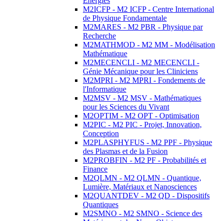
Energies
M2ICFP - M2 ICFP - Centre International
de Physique Fondamentale
M2MARES - M2 PBR - Physique par
Recherche
M2MATHMOD - M2 MM - Modélisation
Mathématique
M2MECENCLI - M2 MECENCLI -
Génie Mécanique pour les Cliniciens
M2MPRI - M2 MPRI - Fondements de
l'Informatique
M2MSV - M2 MSV - Mathématiques
pour les Sciences du Vivant
M2OPTIM - M2 OPT - Optimisation
M2PIC - M2 PIC - Projet, Innovation,
Conception
M2PLASPHYFUS - M2 PPF - Physique
des Plasmas et de la Fusion
M2PROBFIN - M2 PF - Probabilités et
Finance
M2QLMN - M2 QLMN - Quantique,
Lumière, Matériaux et Nanosciences
M2QUANTDEV - M2 QD - Dispositifs
Quantiques
M2SMNO - M2 SMNO - Science des