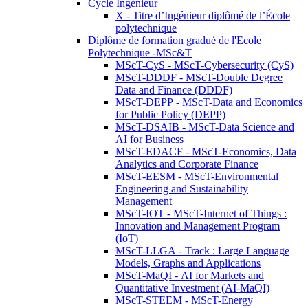
Cycle Ingénieur
X - Titre d’Ingénieur diplômé de l’École
polytechnique
Diplôme de formation gradué de l'Ecole
Polytechnique -MSc&T
MScT-CyS - MScT-Cybersecurity (CyS)
MScT-DDDF - MScT-Double Degree
Data and Finance (DDDF)
MScT-DEPP - MScT-Data and Economics
for Public Policy (DEPP)
MScT-DSAIB - MScT-Data Science and
AI for Business
MScT-EDACF - MScT-Economics, Data
Analytics and Corporate Finance
MScT-EESM - MScT-Environmental
Engineering and Sustainability
Management
MScT-IOT - MScT-Internet of Things :
Innovation and Management Program
(IoT)
MScT-LLGA - Track : Large Language
Models, Graphs and Applications
MScT-MaQI - AI for Markets and
Quantitative Investment (AI-MaQI)
MScT-STEEM - MScT-Energy