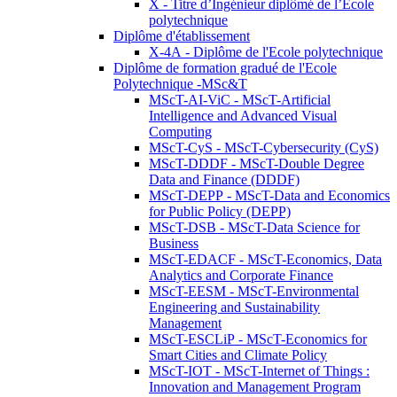
X - Titre d’Ingénieur diplômé de l’École
polytechnique
Diplôme d'établissement
X-4A - Diplôme de l'Ecole polytechnique
Diplôme de formation gradué de l'Ecole
Polytechnique -MSc&T
MScT-AI-ViC - MScT-Artificial
Intelligence and Advanced Visual
Computing
MScT-CyS - MScT-Cybersecurity (CyS)
MScT-DDDF - MScT-Double Degree
Data and Finance (DDDF)
MScT-DEPP - MScT-Data and Economics
for Public Policy (DEPP)
MScT-DSB - MScT-Data Science for
Business
MScT-EDACF - MScT-Economics, Data
Analytics and Corporate Finance
MScT-EESM - MScT-Environmental
Engineering and Sustainability
Management
MScT-ESCLiP - MScT-Economics for
Smart Cities and Climate Policy
MScT-IOT - MScT-Internet of Things :
Innovation and Management Program