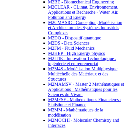
M2BE - Biomechanical Engineering
M2CLEAR - CLimat, Environnement,
Applications et Recherche - Water, Air,
Pollution and Energy
M2CMASIC - Conception, Modélisation
et Architecture des Systèmes Industriels
Complexes
M2DQ - Dispositif quantique
M2DS - Data Sciences
M2FM - Fluid Mechanics
M2HEP - High Energy physics
M2ITIE - Innovation Technologique :
ingénierie et entrepreneuriat
M2M4S - Modélisation Multiphysique
Multiéchelle des Matériaux et des
Structures
M2MAMSV - Master 2 Mathématiques et
Applications - Mathématiques pour les
Sciences du Vivant
M2MFSF - Mathématiques Financières :
Statistique et Finance
M2MM - Mathématiques de la
modélisation
M2MOCHI - Molecular Chemistry and
Interfaces