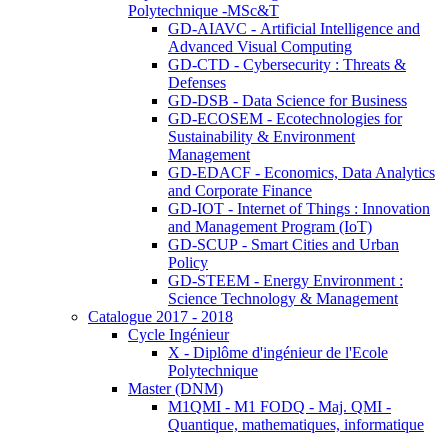
Polytechnique -MSc&T
GD-AIAVC - Artificial Intelligence and
Advanced Visual Computing
GD-CTD - Cybersecurity : Threats &
Defenses
GD-DSB - Data Science for Business
GD-ECOSEM - Ecotechnologies for
Sustainability & Environment
Management
GD-EDACF - Economics, Data Analytics
and Corporate Finance
GD-IOT - Internet of Things : Innovation
and Management Program (IoT)
GD-SCUP - Smart Cities and Urban
Policy
GD-STEEM - Energy Environment :
Science Technology & Management
Catalogue 2017 - 2018
Cycle Ingénieur
X - Diplôme d'ingénieur de l'Ecole
Polytechnique
Master (DNM)
M1QMI - M1 FODQ - Maj. QMI -
Quantique, mathematiques, informatique