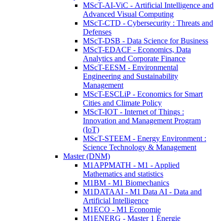
MScT-AI-ViC - Artificial Intelligence and
Advanced Visual Computing
MScT-CTD - Cybersecurity : Threats and
Defenses
MScT-DSB - Data Science for Business
MScT-EDACF - Economics, Data
Analytics and Corporate Finance
MScT-EESM - Environmental
Engineering and Sustainability
Management
MScT-ESCLiP - Economics for Smart
Cities and Climate Policy
MScT-IOT - Internet of Things :
Innovation and Management Program
(IoT)
MScT-STEEM - Energy Environment :
Science Technology & Management
Master (DNM)
M1APPMATH - M1 - Applied
Mathematics and statistics
M1BM - M1 Biomechanics
M1DATAAI - M1 Data AI - Data and
Artificial Intelligence
M1ECO - M1 Economie
M1ENERG - Master 1 Énergie