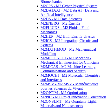
Biomechanics
M2CPS - M2 Cyber Physical System
M2DATAAI - M2 Data AI - Data and
Artificial Intelligence
M2DS - M2 Data Sciences
M2ENERG - M2 Énergie
M2FLUIDS - M2 Fluids - Fluid
Mechanics
M2HEP - M2 High Energy physics
M2ICS - M2 Integration, Circuits and
Systems
M2MATHMOD - M2 Mathematical
Modelling
M2MECENCLI - M2 Mecencli -
Mechanical Engineering for Clinicians
M2MICAS - M2 Machine Learning,
Communications and Security
M2MOCHI - M2 Molecular Chemistry
and Interfaces
M2MSV - M2 MSV - Mathématiques
pour les Sciences du Vivant
M2OPTIM - M2 Optimisation
M2PIC - M2 Projet Innovation Conception
M2QNSLMT - M2 Quantum, Light,
Materials and Nanosciences