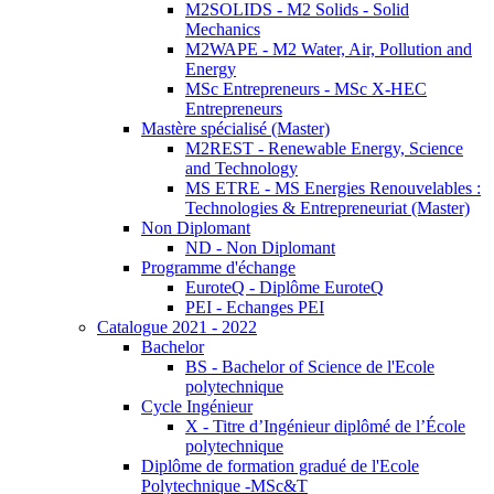
M2SOLIDS - M2 Solids - Solid
Mechanics
M2WAPE - M2 Water, Air, Pollution and
Energy
MSc Entrepreneurs - MSc X-HEC
Entrepreneurs
Mastère spécialisé (Master)
M2REST - Renewable Energy, Science
and Technology
MS ETRE - MS Energies Renouvelables :
Technologies & Entrepreneuriat (Master)
Non Diplomant
ND - Non Diplomant
Programme d'échange
EuroteQ - Diplôme EuroteQ
PEI - Echanges PEI
Catalogue 2021 - 2022
Bachelor
BS - Bachelor of Science de l'Ecole
polytechnique
Cycle Ingénieur
X - Titre d’Ingénieur diplômé de l’École
polytechnique
Diplôme de formation gradué de l'Ecole
Polytechnique -MSc&T