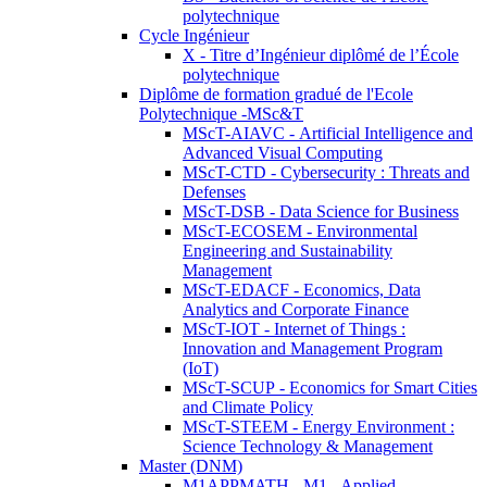
polytechnique
Cycle Ingénieur
X - Titre d’Ingénieur diplômé de l’École
polytechnique
Diplôme de formation gradué de l'Ecole
Polytechnique -MSc&T
MScT-AIAVC - Artificial Intelligence and
Advanced Visual Computing
MScT-CTD - Cybersecurity : Threats and
Defenses
MScT-DSB - Data Science for Business
MScT-ECOSEM - Environmental
Engineering and Sustainability
Management
MScT-EDACF - Economics, Data
Analytics and Corporate Finance
MScT-IOT - Internet of Things :
Innovation and Management Program
(IoT)
MScT-SCUP - Economics for Smart Cities
and Climate Policy
MScT-STEEM - Energy Environment :
Science Technology & Management
Master (DNM)
M1APPMATH - M1 - Applied