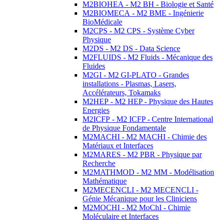
M2BIOHEA - M2 BH - Biologie et Santé
M2BIOMECA - M2 BME - Ingénierie
BioMédicale
M2CPS - M2 CPS - Système Cyber
Physique
M2DS - M2 DS - Data Science
M2FLUIDS - M2 Fluids - Mécanique des
Fluides
M2GI - M2 GI-PLATO - Grandes
installations - Plasmas, Lasers,
Accélérateurs, Tokamaks
M2HEP - M2 HEP - Physique des Hautes
Energies
M2ICFP - M2 ICFP - Centre International
de Physique Fondamentale
M2MACHI - M2 MACHI - Chimie des
Matériaux et Interfaces
M2MARES - M2 PBR - Physique par
Recherche
M2MATHMOD - M2 MM - Modélisation
Mathématique
M2MECENCLI - M2 MECENCLI -
Génie Mécanique pour les Cliniciens
M2MOCHI - M2 MoChI - Chimie
Moléculaire et Interfaces