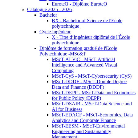
EuroteQ - Diplôme EuroteQ
Catalogue 2025 - 2026
Bachelor
BX - Bachelor of Science de l'Ecole
polytechnique
Cycle Ingénieur
X - Titre d’Ingénieur diplômé de l’École
polytechnique
Diplôme de formation gradué de l'Ecole
Polytechnique -MSc&T
MScT-AI-ViC - MScT-Artificial
Intelligence and Advanced Visual
Computing
MScT-CyS - MScT-Cybersecurity (CyS)
MScT-DDDF - MScT-Double Degree
Data and Finance (DDDF)
MScT-DEPP - MScT-Data and Economics
for Public Policy (DEPP)
MScT-DSAIB - MScT-Data Science and
AI for Business
MScT-EDACF - MScT-Economics, Data
Analytics and Corporate Finance
MScT-EESM - MScT-Environmental
Engineering and Sustainability
Management