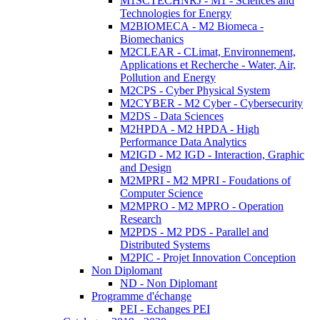
M1SCTECHNRJ - M1 - Sciences and
Technologies for Energy
M2BIOMECA - M2 Biomeca -
Biomechanics
M2CLEAR - CLimat, Environnement,
Applications et Recherche - Water, Air,
Pollution and Energy
M2CPS - Cyber Physical System
M2CYBER - M2 Cyber - Cybersecurity
M2DS - Data Sciences
M2HPDA - M2 HPDA - High
Performance Data Analytics
M2IGD - M2 IGD - Interaction, Graphic
and Design
M2MPRI - M2 MPRI - Foudations of
Computer Science
M2MPRO - M2 MPRO - Operation
Research
M2PDS - M2 PDS - Parallel and
Distributed Systems
M2PIC - Projet Innovation Conception
Non Diplomant
ND - Non Diplomant
Programme d'échange
PEI - Echanges PEI