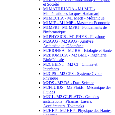
et Société
M1MATHJHADA - M1 MJH -
Mathématiques Jacques Hadamard
M1MECHA - M1 Mech - Mécanique
M1MIE - M1 MiE - Master en Economie
M1MPRI - M1 MPRI - Fondements de
l'Informatique
M1PHYSICS - M1 PHYS - Physique
M2AAG - M2 AAG - Analyse,
Arithmétique, Géométrie
M2BIOHEA - M2 BH - Biologie et Santé
M2BIOMECA - M2 BME - Ingénierie
BioMédicale
M2CHEINT - M2 CI - Chimie et
Interfaces
M2CPS - M2 CPS - Système Cyber
Physique
M2DS - M2 DS - Data Science
M2FLUIDS - M2 Fluids - Mécanique des
Fluides
M2GI - M2 GI-PLATO - Grandes
installations - Plasmas, Lasers,
Accélérateurs, Tokamaks
M2HEP - M2 HEP - Physique des Hautes