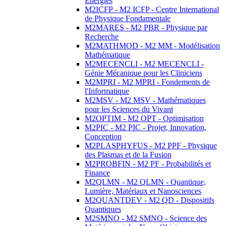
Energies
M2ICFP - M2 ICFP - Centre International
de Physique Fondamentale
M2MARES - M2 PBR - Physique par
Recherche
M2MATHMOD - M2 MM - Modélisation
Mathématique
M2MECENCLI - M2 MECENCLI -
Génie Mécanique pour les Cliniciens
M2MPRI - M2 MPRI - Fondements de
l'Informatique
M2MSV - M2 MSV - Mathématiques
pour les Sciences du Vivant
M2OPTIM - M2 OPT - Optimisation
M2PIC - M2 PIC - Projet, Innovation,
Conception
M2PLASPHYFUS - M2 PPF - Physique
des Plasmas et de la Fusion
M2PROBFIN - M2 PF - Probabilités et
Finance
M2QLMN - M2 QLMN - Quantique,
Lumière, Matériaux et Nanosciences
M2QUANTDEV - M2 QD - Dispositifs
Quantiques
M2SMNO - M2 SMNO - Science des