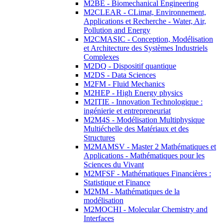
M2BE - Biomechanical Engineering
M2CLEAR - CLimat, Environnement,
Applications et Recherche - Water, Air,
Pollution and Energy
M2CMASIC - Conception, Modélisation
et Architecture des Systèmes Industriels
Complexes
M2DQ - Dispositif quantique
M2DS - Data Sciences
M2FM - Fluid Mechanics
M2HEP - High Energy physics
M2ITIE - Innovation Technologique :
ingénierie et entrepreneuriat
M2M4S - Modélisation Multiphysique
Multiéchelle des Matériaux et des
Structures
M2MAMSV - Master 2 Mathématiques et
Applications - Mathématiques pour les
Sciences du Vivant
M2MFSF - Mathématiques Financières :
Statistique et Finance
M2MM - Mathématiques de la
modélisation
M2MOCHI - Molecular Chemistry and
Interfaces