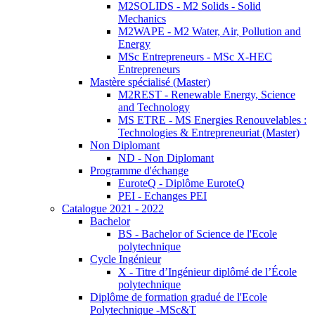
M2SOLIDS - M2 Solids - Solid
Mechanics
M2WAPE - M2 Water, Air, Pollution and
Energy
MSc Entrepreneurs - MSc X-HEC
Entrepreneurs
Mastère spécialisé (Master)
M2REST - Renewable Energy, Science
and Technology
MS ETRE - MS Energies Renouvelables :
Technologies & Entrepreneuriat (Master)
Non Diplomant
ND - Non Diplomant
Programme d'échange
EuroteQ - Diplôme EuroteQ
PEI - Echanges PEI
Catalogue 2021 - 2022
Bachelor
BS - Bachelor of Science de l'Ecole
polytechnique
Cycle Ingénieur
X - Titre d’Ingénieur diplômé de l’École
polytechnique
Diplôme de formation gradué de l'Ecole
Polytechnique -MSc&T