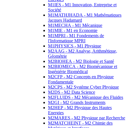
M1IES - M1 Innovation, Entreprise et
Société
M1MATHJHADA - M1 Mathématiques
Jacques Hadamard
M1MECHA - M1 Mécanique
M1MIE - M1 en Economie
M1MPRI - M1 Fondements de
l'Informatique MPRI
M1PHYSICS - M1 Physique
M2AAG - M2 Analyse, Arithmétique,
Géométrie
M2BIOHEA - M2 Biologie et Santé
M2BIOMECA - M2 Biomécanique et
Ingéniérie Biomédical
M2CFP - M2 Concepts en Physique
Fondamentale
M2CPS - M2 Système Cyber Physique
M2DS - M2 Data Science
M2FLUIDS - M2 Mécanique des Fluides
M2GI - M2 Grands Instruments
M2HEP - M2 Physique des Hautes
Energies
M2MARES - M2 Physique par Recherche
M2MATCHEINT - M2 Chimie des