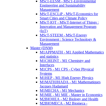
MScT-EESM - MScT-Environmental
Engineering and Sustainability
Management
MScT-ESCLiP - MScT-Economics for
Smart Cities and Climate Policy
MScT-IOT - MScT-Internet of Things :
Innovation and Management Program
(IoT)
MScT-STEEM - MScT-Energy
Environment : Science Technology &
Management
Master (DNM)
M1APPMATH - M1 Applied Mathematics
and statistics
M1CHEINT - M1 Chemistry and
Interfaces
M1CPS - M1 CPS - Cyber Physical
Systems
M1HEP - M1 High Energy Physics
M1MATHJHADA - M1 Mathematiques
Jacques Hadamard
M1MECHA - M1 Mechanics
M1MIE - M1 MIE - Master in Economics
M2BIOHEA - M2 Biology and Health
M2BIOMECA - M2 Biomeca -