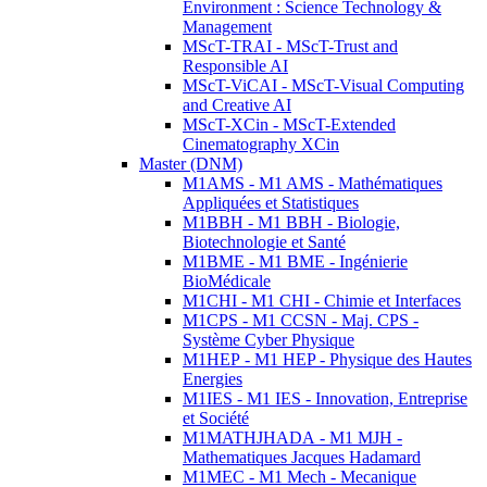
Environment : Science Technology &
Management
MScT-TRAI - MScT-Trust and
Responsible AI
MScT-ViCAI - MScT-Visual Computing
and Creative AI
MScT-XCin - MScT-Extended
Cinematography XCin
Master (DNM)
M1AMS - M1 AMS - Mathématiques
Appliquées et Statistiques
M1BBH - M1 BBH - Biologie,
Biotechnologie et Santé
M1BME - M1 BME - Ingénierie
BioMédicale
M1CHI - M1 CHI - Chimie et Interfaces
M1CPS - M1 CCSN - Maj. CPS -
Système Cyber Physique
M1HEP - M1 HEP - Physique des Hautes
Energies
M1IES - M1 IES - Innovation, Entreprise
et Société
M1MATHJHADA - M1 MJH -
Mathematiques Jacques Hadamard
M1MEC - M1 Mech - Mecanique