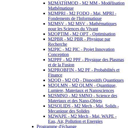
M2MATHMOD - M2 MM - Modélisation
Mathématique
M2MPRI - M2 FODQ - Maj. MPRI -
Fondements de l'Informatique
M2MSV - M2 MSV - Mathématiques
pour les Sciences du Vivant
M2OPTIM - M2 OPT - Optimisation
M2PBR - M2 PBR - Physique par
Recherche
M2PIC - M2 PIC - Projet Innovation
Conception
M2PPF - M2 PPF - Physique des Plasmas
et de la Fusion
M2PROBFIN - M2 PF - Probabilités et
Finance
M2QD - M2 QD - Dispositifs Quantiques
M2QLMN - M2 QLMN - Quantique,
Lumiere, Materiaux et Nanosciences
M2SMNO - M2 SMNO - Science des
Materiaux et des Nano-Objets
M2SOLIDS - M2 Mech - Maj. Solids -
Mecanique des Solides
M2WAPE - M2 Mech - Maj. WAPE -
Eau, Air, Pollution et Energies
Programme d'échange