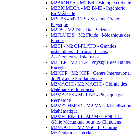
M2BIOHEA - M2 BH - Biologie et Santé
M2BIOMECA - M2 BME - Ingénierie
BioMédicale
M2CPS - M2 CPS - Système Cyber
Physique
M2DS - M2 DS - Data Science
M2FLUIDS - M2 Fluids - Mécanique des
Fluides
M2GI - M2 GI-PLATO - Grandes
installations - Plasmas, Lasers,
Accélérateurs, Tokamaks
M2HEP - M2 HEP - Physique des Hautes
Energies
M2ICFP - M2 ICFP - Centre International
de Physique Fondamentale
M2MACHI - M2 MACHI - Chimie des
Matériaux et Interfaces
M2MARES - M2 PBR - Physique par
Recherche
M2MATHMOD - M2 MM - Modélisation
Mathématique
M2MECENCLI - M2 MECENCLI -
Génie Mécanique pour les Cliniciens
M2MOCHI - M2 MoChI - Chimie
Moléculaire et Interfaces