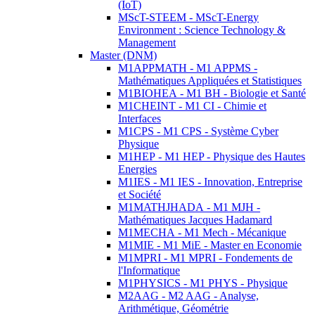
(IoT)
MScT-STEEM - MScT-Energy
Environment : Science Technology &
Management
Master (DNM)
M1APPMATH - M1 APPMS -
Mathématiques Appliquées et Statistiques
M1BIOHEA - M1 BH - Biologie et Santé
M1CHEINT - M1 CI - Chimie et
Interfaces
M1CPS - M1 CPS - Système Cyber
Physique
M1HEP - M1 HEP - Physique des Hautes
Energies
M1IES - M1 IES - Innovation, Entreprise
et Société
M1MATHJHADA - M1 MJH -
Mathématiques Jacques Hadamard
M1MECHA - M1 Mech - Mécanique
M1MIE - M1 MiE - Master en Economie
M1MPRI - M1 MPRI - Fondements de
l'Informatique
M1PHYSICS - M1 PHYS - Physique
M2AAG - M2 AAG - Analyse,
Arithmétique, Géométrie