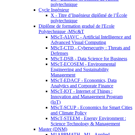
polytechnique
Cycle Ingénieur
X - Titre d’Ingénieur diplômé de l’École
polytechnique
Diplôme de formation gradué de l'Ecole
Polytechnique -MSc&T
MScT-AIAVC - Artificial Intelligence and
Advanced Visual Computing
MScT-CTD - Cybersecurity : Threats and
Defenses
MScT-DSB - Data Science for Business
MScT-ECOSEM - Environmental
Engineering and Sustainability
Management
MScT-EDACF - Economics, Data
Analytics and Corporate Finance
MScT-IOT - Internet of Things :
Innovation and Management Program
(IoT)
MScT-SCUP - Economics for Smart Cities
and Climate Policy
MScT-STEEM - Energy Environment :
Science Technology & Management
Master (DNM)
M1APPMATH - M1 - Applied