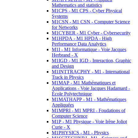
Mathematics and statistics
M1CPS - M1 CPS - Cyber Physical
Systems
M1CSN - M1 CSN - Computer Science
for Networks
M1CYBER - M1 Cyber - Cybersecurity
M1HPDA - M1 HPDA - High
Performance Data Analytics
M1I - M1 Informatique - Voie Jacques
Herbrand - X
M1IGD - M1 IGD - Interaction, Graphic
and Design
M1INTTRACPHY - M1 - International
Track in Physics
M1MAP - M1 Mathématiques et
Applications - Voie Jacques Hadamard -
École Polytechnique
M1MATHAPP - M1 - Mathématiques
Appliquées
M1MPRI - M1 MPRI - Foudations of
Computer Science
M1P - M1 Physique - Voie Irène Joliot
Curie - X
M1PHYSICS - M1 - Physics