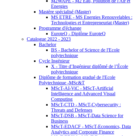
M2WAPE - M2 Eau, Pollution de l'Air et
Energies
Mastère spécialisé (Master)
MS ETRE - MS Energies Renouvelables :
Technologies et Entrepreneuriat (Master)
Programme d'échange
EuroteQ - Diplôme EuroteQ
Catalogue 2022 - 2023
Bachelor
BS - Bachelor of Science de l'Ecole
polytechnique
Cycle Ingénieur
X - Titre d’Ingénieur diplômé de l’École
polytechnique
Diplôme de formation gradué de l'Ecole
Polytechnique -MSc&T
MScT-AI-ViC - MScT-Artificial
Intelligence and Advanced Visual
Computing
MScT-CTD - MScT-Cybersecurity :
Threats and Defenses
MScT-DSB - MScT-Data Science for
Business
MScT-EDACF - MScT-Economics, Data
Analytics and Corporate Finance