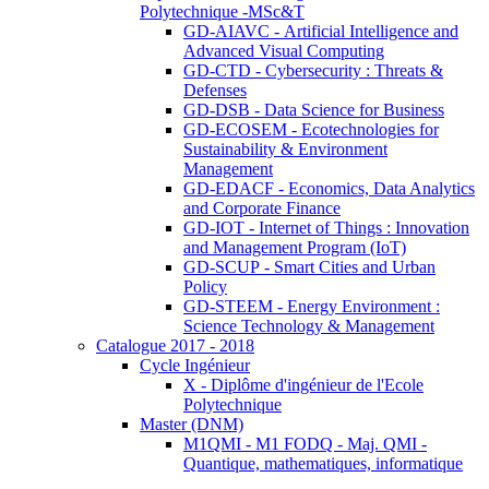
Polytechnique -MSc&T
GD-AIAVC - Artificial Intelligence and
Advanced Visual Computing
GD-CTD - Cybersecurity : Threats &
Defenses
GD-DSB - Data Science for Business
GD-ECOSEM - Ecotechnologies for
Sustainability & Environment
Management
GD-EDACF - Economics, Data Analytics
and Corporate Finance
GD-IOT - Internet of Things : Innovation
and Management Program (IoT)
GD-SCUP - Smart Cities and Urban
Policy
GD-STEEM - Energy Environment :
Science Technology & Management
Catalogue 2017 - 2018
Cycle Ingénieur
X - Diplôme d'ingénieur de l'Ecole
Polytechnique
Master (DNM)
M1QMI - M1 FODQ - Maj. QMI -
Quantique, mathematiques, informatique