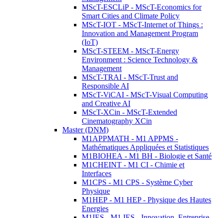
MScT-ESCLiP - MScT-Economics for
Smart Cities and Climate Policy
MScT-IOT - MScT-Internet of Things :
Innovation and Management Program
(IoT)
MScT-STEEM - MScT-Energy
Environment : Science Technology &
Management
MScT-TRAI - MScT-Trust and
Responsible AI
MScT-ViCAI - MScT-Visual Computing
and Creative AI
MScT-XCin - MScT-Extended
Cinematography XCin
Master (DNM)
M1APPMATH - M1 APPMS -
Mathématiques Appliquées et Statistiques
M1BIOHEA - M1 BH - Biologie et Santé
M1CHEINT - M1 CI - Chimie et
Interfaces
M1CPS - M1 CPS - Système Cyber
Physique
M1HEP - M1 HEP - Physique des Hautes
Energies
M1IES - M1 IES - Innovation, Entreprise