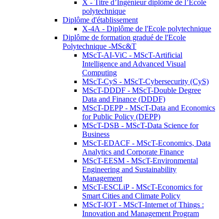
X - Titre d’Ingénieur diplômé de l’École
polytechnique
Diplôme d'établissement
X-4A - Diplôme de l'Ecole polytechnique
Diplôme de formation gradué de l'Ecole
Polytechnique -MSc&T
MScT-AI-ViC - MScT-Artificial
Intelligence and Advanced Visual
Computing
MScT-CyS - MScT-Cybersecurity (CyS)
MScT-DDDF - MScT-Double Degree
Data and Finance (DDDF)
MScT-DEPP - MScT-Data and Economics
for Public Policy (DEPP)
MScT-DSB - MScT-Data Science for
Business
MScT-EDACF - MScT-Economics, Data
Analytics and Corporate Finance
MScT-EESM - MScT-Environmental
Engineering and Sustainability
Management
MScT-ESCLiP - MScT-Economics for
Smart Cities and Climate Policy
MScT-IOT - MScT-Internet of Things :
Innovation and Management Program