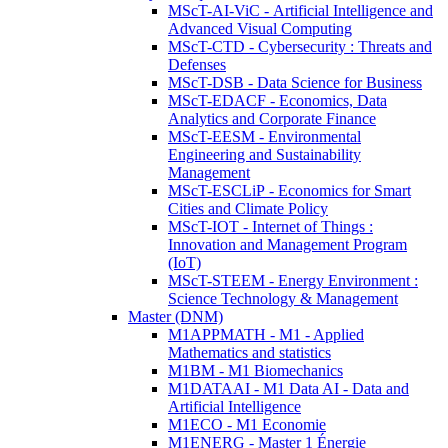
MScT-AI-ViC - Artificial Intelligence and
Advanced Visual Computing
MScT-CTD - Cybersecurity : Threats and
Defenses
MScT-DSB - Data Science for Business
MScT-EDACF - Economics, Data
Analytics and Corporate Finance
MScT-EESM - Environmental
Engineering and Sustainability
Management
MScT-ESCLiP - Economics for Smart
Cities and Climate Policy
MScT-IOT - Internet of Things :
Innovation and Management Program
(IoT)
MScT-STEEM - Energy Environment :
Science Technology & Management
Master (DNM)
M1APPMATH - M1 - Applied
Mathematics and statistics
M1BM - M1 Biomechanics
M1DATAAI - M1 Data AI - Data and
Artificial Intelligence
M1ECO - M1 Economie
M1ENERG - Master 1 Énergie