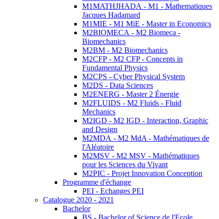
M1MATHJHADA - M1 - Mathematiques
Jacques Hadamard
M1MIE - M1 MiE - Master in Economics
M2BIOMECA - M2 Biomeca -
Biomechanics
M2BM - M2 Biomechanics
M2CFP - M2 CFP - Concepts in
Fundamental Physics
M2CPS - Cyber Physical System
M2DS - Data Sciences
M2ENERG - Master 2 Énergie
M2FLUIDS - M2 Fluids - Fluid
Mechanics
M2IGD - M2 IGD - Interaction, Graphic
and Design
M2MDA - M2 MdA - Mathématiques de
l'Aléatoire
M2MSV - M2 MSV - Mathématiques
pour les Sciences du Vivant
M2PIC - Projet Innovation Conception
Programme d'échange
PEI - Echanges PEI
Catalogue 2020 - 2021
Bachelor
BS - Bachelor of Science de l'Ecole