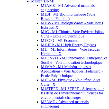
Master (DNM)
M1AME - M1 Advanced materials
engineering
M1BI - M1 Bio-informatique (Voie
Rosalind Franklin)
M1BS - M1 Biologie-Santé - Voie Boris
Ephrussi-X
M1C - M1 Chimie - Voie Fréderic Joliot-
Curie - Ecole Polytechnique
M1ECO - M1 Economie
M1HEP - M1 High Energy Physics
M1I - M1 Informatique - Voie Jacques
Herbrand - X
M1IESVIT - M1 Innovation, Entreprise, et
Société - Voie Innovation technologique
M1MAP - M1 Mathématiques et
Applications - Voie Jacques Hadamard -
École Polytechnique
M1P - M1 Physique - Voie Irène Joliot
Curie - X
M1STEPE - M1 STEPE - Sciences pour
les défis de l'environnement/Sciences for
environmentals challenges
M2AME - Advanced materials
engineering