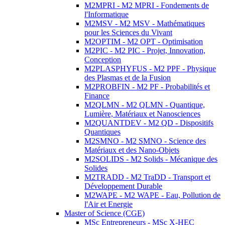
M2MPRI - M2 MPRI - Fondements de
l'Informatique
M2MSV - M2 MSV - Mathématiques
pour les Sciences du Vivant
M2OPTIM - M2 OPT - Optimisation
M2PIC - M2 PIC - Projet, Innovation,
Conception
M2PLASPHYFUS - M2 PPF - Physique
des Plasmas et de la Fusion
M2PROBFIN - M2 PF - Probabilités et
Finance
M2QLMN - M2 QLMN - Quantique,
Lumière, Matériaux et Nanosciences
M2QUANTDEV - M2 QD - Dispositifs
Quantiques
M2SMNO - M2 SMNO - Science des
Matériaux et des Nano-Objets
M2SOLIDS - M2 Solids - Mécanique des
Solides
M2TRADD - M2 TraDD - Transport et
Développement Durable
M2WAPE - M2 WAPE - Eau, Pollution de
l'Air et Energie
Master of Science (CGE)
MSc Entrepreneurs - MSc X-HEC