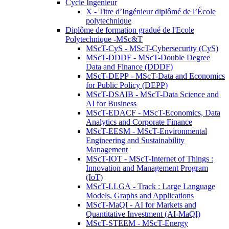
Cycle Ingénieur
X - Titre d’Ingénieur diplômé de l’École
polytechnique
Diplôme de formation gradué de l'Ecole
Polytechnique -MSc&T
MScT-CyS - MScT-Cybersecurity (CyS)
MScT-DDDF - MScT-Double Degree
Data and Finance (DDDF)
MScT-DEPP - MScT-Data and Economics
for Public Policy (DEPP)
MScT-DSAIB - MScT-Data Science and
AI for Business
MScT-EDACF - MScT-Economics, Data
Analytics and Corporate Finance
MScT-EESM - MScT-Environmental
Engineering and Sustainability
Management
MScT-IOT - MScT-Internet of Things :
Innovation and Management Program
(IoT)
MScT-LLGA - Track : Large Language
Models, Graphs and Applications
MScT-MaQI - AI for Markets and
Quantitative Investment (AI-MaQI)
MScT-STEEM - MScT-Energy