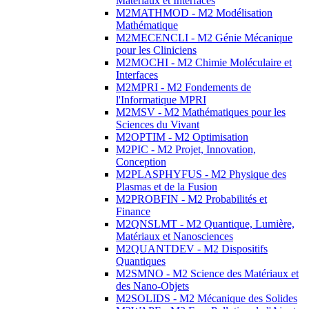
Matériaux et Interfaces
M2MATHMOD - M2 Modélisation
Mathématique
M2MECENCLI - M2 Génie Mécanique
pour les Cliniciens
M2MOCHI - M2 Chimie Moléculaire et
Interfaces
M2MPRI - M2 Fondements de
l'Informatique MPRI
M2MSV - M2 Mathématiques pour les
Sciences du Vivant
M2OPTIM - M2 Optimisation
M2PIC - M2 Projet, Innovation,
Conception
M2PLASPHYFUS - M2 Physique des
Plasmas et de la Fusion
M2PROBFIN - M2 Probabilités et
Finance
M2QNSLMT - M2 Quantique, Lumière,
Matériaux et Nanosciences
M2QUANTDEV - M2 Dispositifs
Quantiques
M2SMNO - M2 Science des Matériaux et
des Nano-Objets
M2SOLIDS - M2 Mécanique des Solides