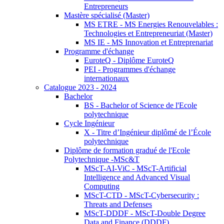
Entrepreneurs
Mastère spécialisé (Master)
MS ETRE - MS Energies Renouvelables :
Technologies et Entrepreneuriat (Master)
MS IE - MS Innovation et Entreprenariat
Programme d'échange
EuroteQ - Diplôme EuroteQ
PEI - Programmes d'échange
internationaux
Catalogue 2023 - 2024
Bachelor
BS - Bachelor of Science de l'Ecole
polytechnique
Cycle Ingénieur
X - Titre d’Ingénieur diplômé de l’École
polytechnique
Diplôme de formation gradué de l'Ecole
Polytechnique -MSc&T
MScT-AI-ViC - MScT-Artificial
Intelligence and Advanced Visual
Computing
MScT-CTD - MScT-Cybersecurity :
Threats and Defenses
MScT-DDDF - MScT-Double Degree
Data and Finance (DDDF)