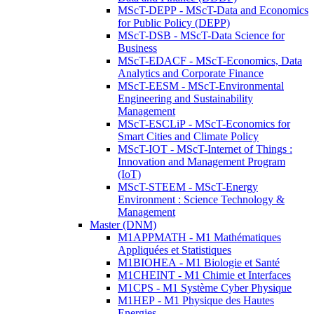
MScT-DEPP - MScT-Data and Economics
for Public Policy (DEPP)
MScT-DSB - MScT-Data Science for
Business
MScT-EDACF - MScT-Economics, Data
Analytics and Corporate Finance
MScT-EESM - MScT-Environmental
Engineering and Sustainability
Management
MScT-ESCLiP - MScT-Economics for
Smart Cities and Climate Policy
MScT-IOT - MScT-Internet of Things :
Innovation and Management Program
(IoT)
MScT-STEEM - MScT-Energy
Environment : Science Technology &
Management
Master (DNM)
M1APPMATH - M1 Mathématiques
Appliquées et Statistiques
M1BIOHEA - M1 Biologie et Santé
M1CHEINT - M1 Chimie et Interfaces
M1CPS - M1 Système Cyber Physique
M1HEP - M1 Physique des Hautes
Energies