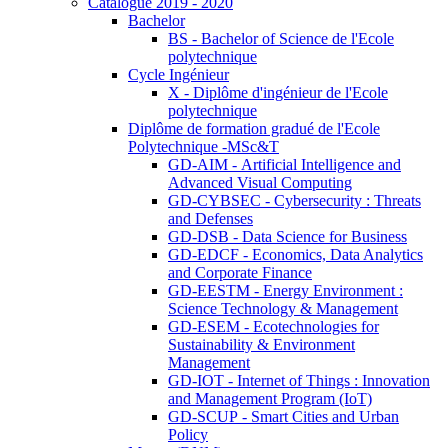
Catalogue 2019 - 2020
Bachelor
BS - Bachelor of Science de l'Ecole
polytechnique
Cycle Ingénieur
X - Diplôme d'ingénieur de l'Ecole
polytechnique
Diplôme de formation gradué de l'Ecole
Polytechnique -MSc&T
GD-AIM - Artificial Intelligence and
Advanced Visual Computing
GD-CYBSEC - Cybersecurity : Threats
and Defenses
GD-DSB - Data Science for Business
GD-EDCF - Economics, Data Analytics
and Corporate Finance
GD-EESTM - Energy Environment :
Science Technology & Management
GD-ESEM - Ecotechnologies for
Sustainability & Environment
Management
GD-IOT - Internet of Things : Innovation
and Management Program (IoT)
GD-SCUP - Smart Cities and Urban
Policy