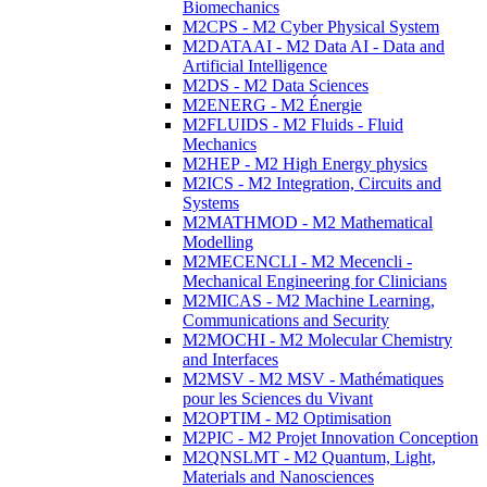
Biomechanics
M2CPS - M2 Cyber Physical System
M2DATAAI - M2 Data AI - Data and
Artificial Intelligence
M2DS - M2 Data Sciences
M2ENERG - M2 Énergie
M2FLUIDS - M2 Fluids - Fluid
Mechanics
M2HEP - M2 High Energy physics
M2ICS - M2 Integration, Circuits and
Systems
M2MATHMOD - M2 Mathematical
Modelling
M2MECENCLI - M2 Mecencli -
Mechanical Engineering for Clinicians
M2MICAS - M2 Machine Learning,
Communications and Security
M2MOCHI - M2 Molecular Chemistry
and Interfaces
M2MSV - M2 MSV - Mathématiques
pour les Sciences du Vivant
M2OPTIM - M2 Optimisation
M2PIC - M2 Projet Innovation Conception
M2QNSLMT - M2 Quantum, Light,
Materials and Nanosciences