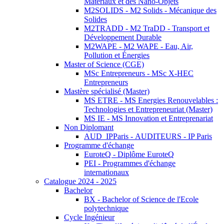
Matériaux et des Nano-Objets
M2SOLIDS - M2 Solids - Mécanique des
Solides
M2TRADD - M2 TraDD - Transport et
Développement Durable
M2WAPE - M2 WAPE - Eau, Air,
Pollution et Énergies
Master of Science (CGE)
MSc Entrepreneurs - MSc X-HEC
Entrepreneurs
Mastère spécialisé (Master)
MS ETRE - MS Energies Renouvelables :
Technologies et Entrepreneuriat (Master)
MS IE - MS Innovation et Entreprenariat
Non Diplomant
AUD_IPParis - AUDITEURS - IP Paris
Programme d'échange
EuroteQ - Diplôme EuroteQ
PEI - Programmes d'échange
internationaux
Catalogue 2024 - 2025
Bachelor
BX - Bachelor of Science de l'Ecole
polytechnique
Cycle Ingénieur