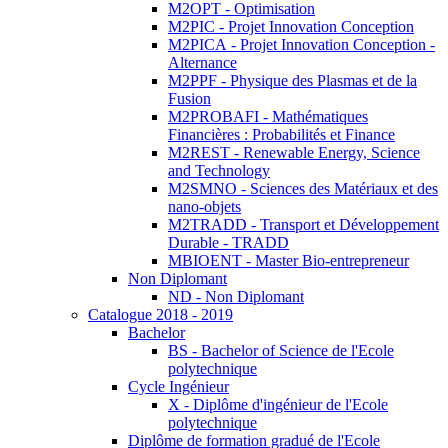
M2OPT - Optimisation
M2PIC - Projet Innovation Conception
M2PICA - Projet Innovation Conception -
Alternance
M2PPF - Physique des Plasmas et de la
Fusion
M2PROBAFI - Mathématiques
Financières : Probabilités et Finance
M2REST - Renewable Energy, Science
and Technology
M2SMNO - Sciences des Matériaux et des
nano-objets
M2TRADD - Transport et Développement
Durable - TRADD
MBIOENT - Master Bio-entrepreneur
Non Diplomant
ND - Non Diplomant
Catalogue 2018 - 2019
Bachelor
BS - Bachelor of Science de l'Ecole
polytechnique
Cycle Ingénieur
X - Diplôme d'ingénieur de l'Ecole
polytechnique
Diplôme de formation gradué de l'Ecole