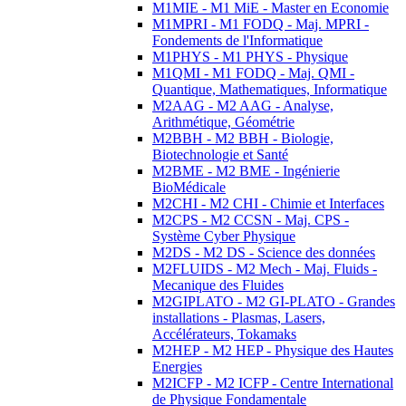
M1MIE - M1 MiE - Master en Economie
M1MPRI - M1 FODQ - Maj. MPRI -
Fondements de l'Informatique
M1PHYS - M1 PHYS - Physique
M1QMI - M1 FODQ - Maj. QMI -
Quantique, Mathematiques, Informatique
M2AAG - M2 AAG - Analyse,
Arithmétique, Géométrie
M2BBH - M2 BBH - Biologie,
Biotechnologie et Santé
M2BME - M2 BME - Ingénierie
BioMédicale
M2CHI - M2 CHI - Chimie et Interfaces
M2CPS - M2 CCSN - Maj. CPS -
Système Cyber Physique
M2DS - M2 DS - Science des données
M2FLUIDS - M2 Mech - Maj. Fluids -
Mecanique des Fluides
M2GIPLATO - M2 GI-PLATO - Grandes
installations - Plasmas, Lasers,
Accélérateurs, Tokamaks
M2HEP - M2 HEP - Physique des Hautes
Energies
M2ICFP - M2 ICFP - Centre International
de Physique Fondamentale