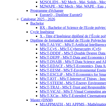
M2SOLIDS - M2 Mech - Maj. Solids - Meca
M2WAPE - M2 Mech - Maj. WAPE - Eau, Air
Programme d'échange
EuroteQ - Diplôme EuroteQ
Catalogue 2025 - 2026
Bachelor
BX - Bachelor of Science de l'Ecole polyte
Cycle Ingénieur
X - Titre d’Ingénieur diplômé de l’École po
Diplôme de formation gradué de l'Ecole Polytec
MScT-AI-ViC - MScT-Artificial Intelligen
MScT-CyS - MScT-Cybersecurity (CyS)
MScT-DDDF - MScT-Double Degree Data 
MScT-DEPP - MScT-Data and Economics fo
MScT-DSAIB - MScT-Data Science and AI 
MScT-EDACF - MScT-Economics, Data Anal
MScT-EESM - MScT-Environmental Enginee
MScT-ESCLiP - MScT-Economics for Smart 
MScT-IOT - MScT-Internet of Things : Inn
MScT-STEEM - MScT-Energy Environment 
MScT-TRAI - MScT-Trust and Responsible
MScT-ViCAI - MScT-Visual Computing and
MScT-XCin - MScT-Extended Cinematogr
Master (DNM)
M1APPMATH - M1 APPMS - Mathématiques A