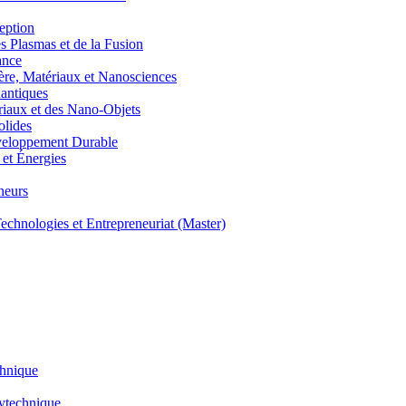
eption
lasmas et de la Fusion
ance
, Matériaux et Nanosciences
ntiques
aux et des Nano-Objets
lides
eloppement Durable
et Énergies
neurs
hnologies et Entrepreneuriat (Master)
chnique
lytechnique