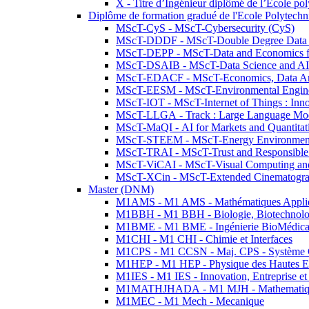
X - Titre d’Ingénieur diplômé de l’École po
Diplôme de formation gradué de l'Ecole Polytec
MScT-CyS - MScT-Cybersecurity (CyS)
MScT-DDDF - MScT-Double Degree Data 
MScT-DEPP - MScT-Data and Economics fo
MScT-DSAIB - MScT-Data Science and AI 
MScT-EDACF - MScT-Economics, Data Anal
MScT-EESM - MScT-Environmental Enginee
MScT-IOT - MScT-Internet of Things : Inn
MScT-LLGA - Track : Large Language Mode
MScT-MaQI - AI for Markets and Quantitat
MScT-STEEM - MScT-Energy Environment 
MScT-TRAI - MScT-Trust and Responsible
MScT-ViCAI - MScT-Visual Computing and
MScT-XCin - MScT-Extended Cinematogr
Master (DNM)
M1AMS - M1 AMS - Mathématiques Appliqué
M1BBH - M1 BBH - Biologie, Biotechnolog
M1BME - M1 BME - Ingénierie BioMédica
M1CHI - M1 CHI - Chimie et Interfaces
M1CPS - M1 CCSN - Maj. CPS - Système 
M1HEP - M1 HEP - Physique des Hautes E
M1IES - M1 IES - Innovation, Entreprise et
M1MATHJHADA - M1 MJH - Mathematiqu
M1MEC - M1 Mech - Mecanique