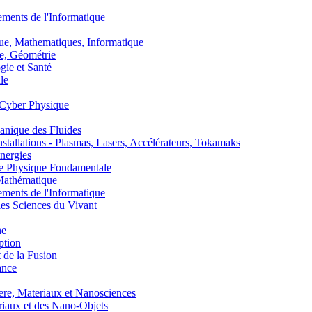
nts de l'Informatique
, Mathematiques, Informatique
, Géométrie
ie et Santé
le
Cyber Physique
nique des Fluides
lations - Plasmas, Lasers, Accélérateurs, Tokamaks
nergies
de Physique Fondamentale
athématique
nts de l'Informatique
s Sciences du Vivant
he
ption
 de la Fusion
ance
, Materiaux et Nanosciences
aux et des Nano-Objets