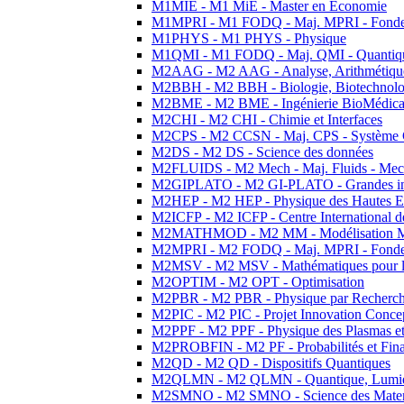
M1MIE - M1 MiE - Master en Economie
M1MPRI - M1 FODQ - Maj. MPRI - Fondeme
M1PHYS - M1 PHYS - Physique
M1QMI - M1 FODQ - Maj. QMI - Quantique
M2AAG - M2 AAG - Analyse, Arithmétique
M2BBH - M2 BBH - Biologie, Biotechnolog
M2BME - M2 BME - Ingénierie BioMédica
M2CHI - M2 CHI - Chimie et Interfaces
M2CPS - M2 CCSN - Maj. CPS - Système 
M2DS - M2 DS - Science des données
M2FLUIDS - M2 Mech - Maj. Fluids - Meca
M2GIPLATO - M2 GI-PLATO - Grandes instal
M2HEP - M2 HEP - Physique des Hautes E
M2ICFP - M2 ICFP - Centre International 
M2MATHMOD - M2 MM - Modélisation M
M2MPRI - M2 FODQ - Maj. MPRI - Fondeme
M2MSV - M2 MSV - Mathématiques pour le
M2OPTIM - M2 OPT - Optimisation
M2PBR - M2 PBR - Physique par Recherc
M2PIC - M2 PIC - Projet Innovation Conce
M2PPF - M2 PPF - Physique des Plasmas et
M2PROBFIN - M2 PF - Probabilités et Fin
M2QD - M2 QD - Dispositifs Quantiques
M2QLMN - M2 QLMN - Quantique, Lumiere
M2SMNO - M2 SMNO - Science des Materi