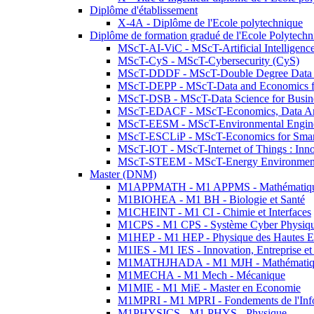
Diplôme d'établissement
X-4A - Diplôme de l'Ecole polytechnique
Diplôme de formation gradué de l'Ecole Polytec
MScT-AI-ViC - MScT-Artificial Intelligen
MScT-CyS - MScT-Cybersecurity (CyS)
MScT-DDDF - MScT-Double Degree Data 
MScT-DEPP - MScT-Data and Economics fo
MScT-DSB - MScT-Data Science for Busin
MScT-EDACF - MScT-Economics, Data Anal
MScT-EESM - MScT-Environmental Enginee
MScT-ESCLiP - MScT-Economics for Smart 
MScT-IOT - MScT-Internet of Things : Inn
MScT-STEEM - MScT-Energy Environment 
Master (DNM)
M1APPMATH - M1 APPMS - Mathématiques A
M1BIOHEA - M1 BH - Biologie et Santé
M1CHEINT - M1 CI - Chimie et Interfaces
M1CPS - M1 CPS - Système Cyber Physiq
M1HEP - M1 HEP - Physique des Hautes E
M1IES - M1 IES - Innovation, Entreprise et
M1MATHJHADA - M1 MJH - Mathématiqu
M1MECHA - M1 Mech - Mécanique
M1MIE - M1 MiE - Master en Economie
M1MPRI - M1 MPRI - Fondements de l'Inf
M1PHYSICS - M1 PHYS - Physique