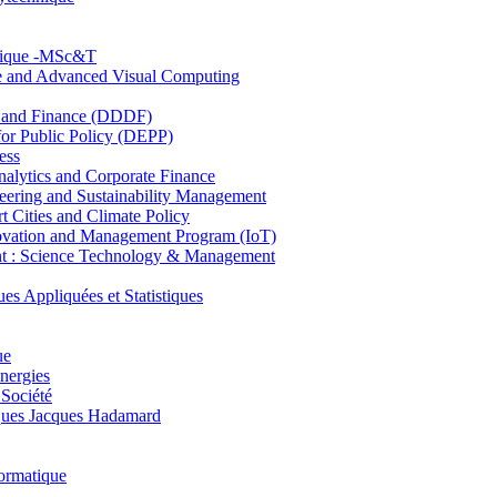
hnique -MSc&T
ce and Advanced Visual Computing
and Finance (DDDF)
r Public Policy (DEPP)
ess
ytics and Corporate Finance
ring and Sustainability Management
Cities and Climate Policy
ovation and Management Program (IoT)
: Science Technology & Management
ppliquées et Statistiques
ue
nergies
 Société
es Jacques Hadamard
ormatique