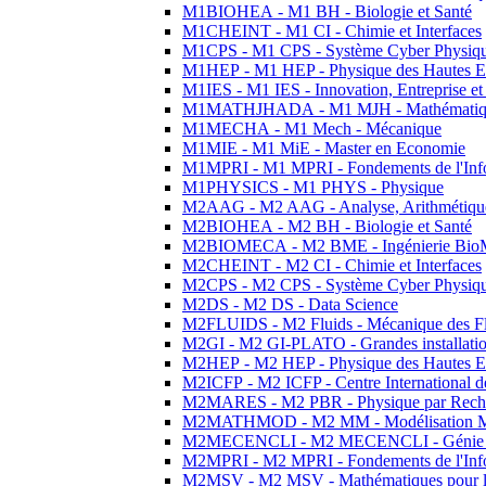
M1BIOHEA - M1 BH - Biologie et Santé
M1CHEINT - M1 CI - Chimie et Interfaces
M1CPS - M1 CPS - Système Cyber Physiq
M1HEP - M1 HEP - Physique des Hautes E
M1IES - M1 IES - Innovation, Entreprise et
M1MATHJHADA - M1 MJH - Mathématiqu
M1MECHA - M1 Mech - Mécanique
M1MIE - M1 MiE - Master en Economie
M1MPRI - M1 MPRI - Fondements de l'Inf
M1PHYSICS - M1 PHYS - Physique
M2AAG - M2 AAG - Analyse, Arithmétique
M2BIOHEA - M2 BH - Biologie et Santé
M2BIOMECA - M2 BME - Ingénierie BioM
M2CHEINT - M2 CI - Chimie et Interfaces
M2CPS - M2 CPS - Système Cyber Physiq
M2DS - M2 DS - Data Science
M2FLUIDS - M2 Fluids - Mécanique des Fl
M2GI - M2 GI-PLATO - Grandes installation
M2HEP - M2 HEP - Physique des Hautes E
M2ICFP - M2 ICFP - Centre International 
M2MARES - M2 PBR - Physique par Rech
M2MATHMOD - M2 MM - Modélisation M
M2MECENCLI - M2 MECENCLI - Génie Méc
M2MPRI - M2 MPRI - Fondements de l'Inf
M2MSV - M2 MSV - Mathématiques pour le