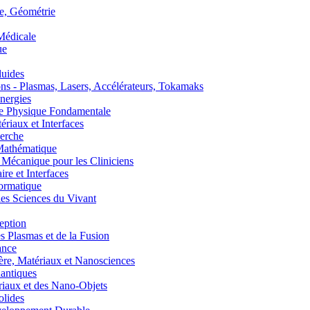
, Géométrie
édicale
ue
uides
s - Plasmas, Lasers, Accélérateurs, Tokamaks
nergies
de Physique Fondamentale
aux et Interfaces
erche
athématique
anique pour les Cliniciens
 et Interfaces
ormatique
s Sciences du Vivant
eption
lasmas et de la Fusion
ance
, Matériaux et Nanosciences
ntiques
aux et des Nano-Objets
lides