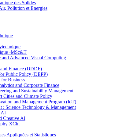
nique des Solides
, Pollution et Energies
chnique
lytechnique
hnique -MSc&T
ce and Advanced Visual Computing
and Finance (DDDF)
r Public Policy (DEPP)
for Business
ytics and Corporate Finance
ring and Sustainability Management
Cities and Climate Policy
ovation and Management Program (IoT)
: Science Technology & Management
 AI
 Creative AI
aphy XCin
ppliquées et Statistiques