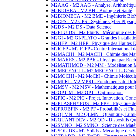
M2AAG - M2 AAG - Analyse, Arithmétique
M2BIOHEA - M2 BH - Biologie et Santé
M2BIOMECA - M2 BME - Ingénierie BioM
M2CPS - M2 CPS - Système Cyber Physiq
M2DS - M2 DS - Data Science
M2FLUIDS - M2 Fluids - Mécanique des Fl
M2GI - M2 GI-PLATO - Grandes installation
M2HEP - M2 HEP - Physique des Hautes E
M2ICFP - M2 ICFP - Centre International 
M2MACHI - M2 MACHI - Chimie des Matéri
M2MARES - M2 PBR - Physique par Rech
M2MATHMOD - M2 MM - Modélisation M
M2MECENCLI - M2 MECENCLI - Génie Méc
M2MOCHI - M2 MoChI - Chimie Moléculaire
M2MPRI - M2 MPRI - Fondements de l'Inf
M2MSV - M2 MSV - Mathématiques pour le
M2OPTIM - M2 OPT - Optimisation
M2PIC - M2 PIC - Projet, Innovation, Conc
M2PLASPHYFUS - M2 PPF - Physique des P
M2PROBFIN - M2 PF - Probabilités et Fin
M2QLMN - M2 QLMN - Quantique, Lumière
M2QUANTDEV - M2 QD - Dispositifs Qua
M2SMNO - M2 SMNO - Science des Matéri
M2SOLIDS - M2 Solids - Mécanique des So