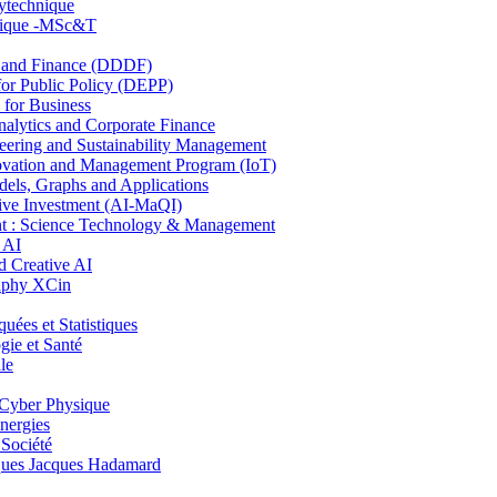
lytechnique
hnique -MSc&T
and Finance (DDDF)
r Public Policy (DEPP)
for Business
ytics and Corporate Finance
ring and Sustainability Management
ovation and Management Program (IoT)
ls, Graphs and Applications
ive Investment (AI-MaQI)
: Science Technology & Management
 AI
 Creative AI
aphy XCin
es et Statistiques
ie et Santé
le
Cyber Physique
nergies
 Société
es Jacques Hadamard