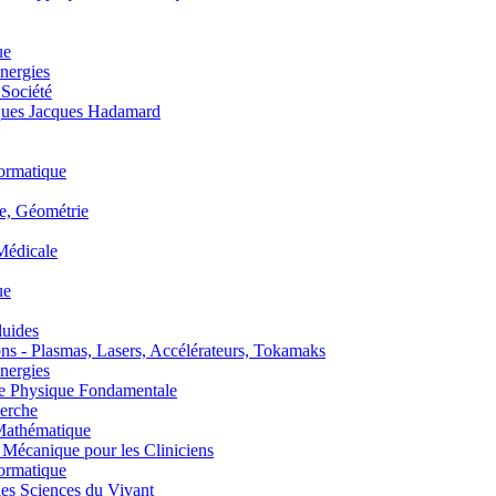
ue
nergies
 Société
es Jacques Hadamard
ormatique
, Géométrie
édicale
ue
uides
s - Plasmas, Lasers, Accélérateurs, Tokamaks
nergies
de Physique Fondamentale
erche
athématique
anique pour les Cliniciens
ormatique
s Sciences du Vivant