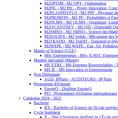
M2OPTIM - M2 OPT - Optimisation
M2PIC - M2 PIC - Projet, Innovation, Conc
M2PLASPHYFUS - M2 PPF - Physique des P
M2PROBFIN - M2 PF - Probabilités et Fin
M2QLMN - M2 QLMN - Quantique, Lumière
M2QUANTDEV - M2 QD - Dispositifs Qua
M2SMNO - M2 SMNO - Science des Matéri
M2SOLIDS - M2 Solids - Mécanique des So
M2TRADD - M2 TraDD - Transport et Dév
M2WAPE - M2 WAPE - Eau, Air, Pollution 
Master of Science (CGE)
MSc Entrepreneurs - MSc X-HEC Entrepre
Mastère spécialisé (Master)
MS ETRE - MS Energies Renouvelables : Tec
MS IE - MS Innovation et Entreprenariat
Non Diplomant
AUD_IPParis - AUDITEURS - IP Paris
Programme d'échange
EuroteQ - Diplôme EuroteQ
PEI - Programmes d'échange internationaux
Catalogue 2024 - 2025
Bachelor
BX - Bachelor of Science de l'Ecole polyte
Cycle Ingénieur
X - Titre d’Ingénieur diplômé de l’École po