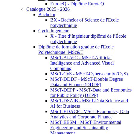
EuroteQ - Diplôme EuroteQ
Catalogue 2025 - 2026
Bachelor
BX - Bachelor of Science de l'Ecole
polytechnique
Cycle Ingénieur
X - Titre d’Ingénieur diplômé de l’École
polytechnique
Diplôme de formation gradué de l'Ecole
Polytechnique -MSc&T
MScT-AI-ViC - MScT-Artificial
Intelligence and Advanced Visual
Computing
MScT-CyS - MScT-Cybersecurity (CyS)
MScT-DDDF - MScT-Double Degree
Data and Finance (DDDF)
MScT-DEPP - MScT-Data and Economics
for Public Policy (DEPP)
MScT-DSAIB - MScT-Data Science and
AI for Business
MScT-EDACF - MScT-Economics, Data
Analytics and Corporate Finance
MScT-EESM - MScT-Environmental
Engineering and Sustainability
Management