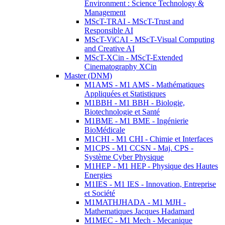
Environment : Science Technology &
Management
MScT-TRAI - MScT-Trust and
Responsible AI
MScT-ViCAI - MScT-Visual Computing
and Creative AI
MScT-XCin - MScT-Extended
Cinematography XCin
Master (DNM)
M1AMS - M1 AMS - Mathématiques
Appliquées et Statistiques
M1BBH - M1 BBH - Biologie,
Biotechnologie et Santé
M1BME - M1 BME - Ingénierie
BioMédicale
M1CHI - M1 CHI - Chimie et Interfaces
M1CPS - M1 CCSN - Maj. CPS -
Système Cyber Physique
M1HEP - M1 HEP - Physique des Hautes
Energies
M1IES - M1 IES - Innovation, Entreprise
et Société
M1MATHJHADA - M1 MJH -
Mathematiques Jacques Hadamard
M1MEC - M1 Mech - Mecanique