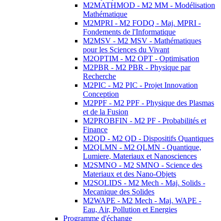
M2MATHMOD - M2 MM - Modélisation
Mathématique
M2MPRI - M2 FODQ - Maj. MPRI -
Fondements de l'Informatique
M2MSV - M2 MSV - Mathématiques
pour les Sciences du Vivant
M2OPTIM - M2 OPT - Optimisation
M2PBR - M2 PBR - Physique par
Recherche
M2PIC - M2 PIC - Projet Innovation
Conception
M2PPF - M2 PPF - Physique des Plasmas
et de la Fusion
M2PROBFIN - M2 PF - Probabilités et
Finance
M2QD - M2 QD - Dispositifs Quantiques
M2QLMN - M2 QLMN - Quantique,
Lumiere, Materiaux et Nanosciences
M2SMNO - M2 SMNO - Science des
Materiaux et des Nano-Objets
M2SOLIDS - M2 Mech - Maj. Solids -
Mecanique des Solides
M2WAPE - M2 Mech - Maj. WAPE -
Eau, Air, Pollution et Energies
Programme d'échange