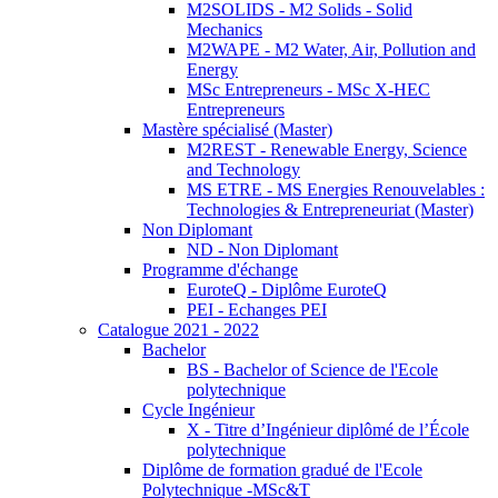
M2SOLIDS - M2 Solids - Solid
Mechanics
M2WAPE - M2 Water, Air, Pollution and
Energy
MSc Entrepreneurs - MSc X-HEC
Entrepreneurs
Mastère spécialisé (Master)
M2REST - Renewable Energy, Science
and Technology
MS ETRE - MS Energies Renouvelables :
Technologies & Entrepreneuriat (Master)
Non Diplomant
ND - Non Diplomant
Programme d'échange
EuroteQ - Diplôme EuroteQ
PEI - Echanges PEI
Catalogue 2021 - 2022
Bachelor
BS - Bachelor of Science de l'Ecole
polytechnique
Cycle Ingénieur
X - Titre d’Ingénieur diplômé de l’École
polytechnique
Diplôme de formation gradué de l'Ecole
Polytechnique -MSc&T