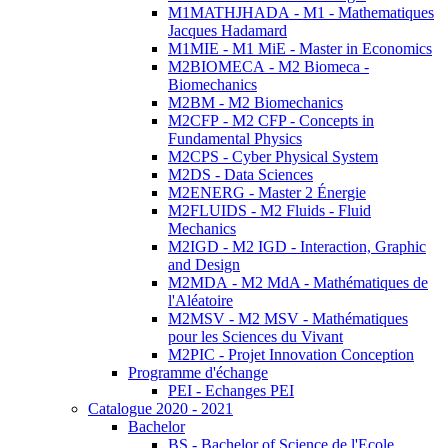
M1MATHJHADA - M1 - Mathematiques
Jacques Hadamard
M1MIE - M1 MiE - Master in Economics
M2BIOMECA - M2 Biomeca -
Biomechanics
M2BM - M2 Biomechanics
M2CFP - M2 CFP - Concepts in
Fundamental Physics
M2CPS - Cyber Physical System
M2DS - Data Sciences
M2ENERG - Master 2 Énergie
M2FLUIDS - M2 Fluids - Fluid
Mechanics
M2IGD - M2 IGD - Interaction, Graphic
and Design
M2MDA - M2 MdA - Mathématiques de
l'Aléatoire
M2MSV - M2 MSV - Mathématiques
pour les Sciences du Vivant
M2PIC - Projet Innovation Conception
Programme d'échange
PEI - Echanges PEI
Catalogue 2020 - 2021
Bachelor
BS - Bachelor of Science de l'Ecole