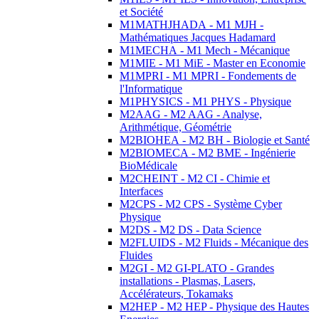
et Société
M1MATHJHADA - M1 MJH -
Mathématiques Jacques Hadamard
M1MECHA - M1 Mech - Mécanique
M1MIE - M1 MiE - Master en Economie
M1MPRI - M1 MPRI - Fondements de
l'Informatique
M1PHYSICS - M1 PHYS - Physique
M2AAG - M2 AAG - Analyse,
Arithmétique, Géométrie
M2BIOHEA - M2 BH - Biologie et Santé
M2BIOMECA - M2 BME - Ingénierie
BioMédicale
M2CHEINT - M2 CI - Chimie et
Interfaces
M2CPS - M2 CPS - Système Cyber
Physique
M2DS - M2 DS - Data Science
M2FLUIDS - M2 Fluids - Mécanique des
Fluides
M2GI - M2 GI-PLATO - Grandes
installations - Plasmas, Lasers,
Accélérateurs, Tokamaks
M2HEP - M2 HEP - Physique des Hautes