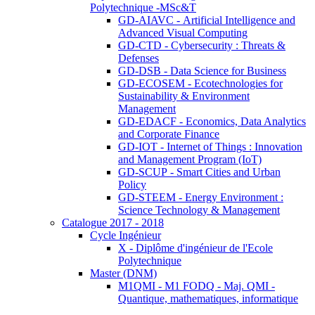
Polytechnique -MSc&T
GD-AIAVC - Artificial Intelligence and
Advanced Visual Computing
GD-CTD - Cybersecurity : Threats &
Defenses
GD-DSB - Data Science for Business
GD-ECOSEM - Ecotechnologies for
Sustainability & Environment
Management
GD-EDACF - Economics, Data Analytics
and Corporate Finance
GD-IOT - Internet of Things : Innovation
and Management Program (IoT)
GD-SCUP - Smart Cities and Urban
Policy
GD-STEEM - Energy Environment :
Science Technology & Management
Catalogue 2017 - 2018
Cycle Ingénieur
X - Diplôme d'ingénieur de l'Ecole
Polytechnique
Master (DNM)
M1QMI - M1 FODQ - Maj. QMI -
Quantique, mathematiques, informatique