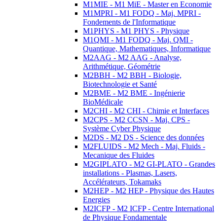
M1MIE - M1 MiE - Master en Economie
M1MPRI - M1 FODQ - Maj. MPRI -
Fondements de l'Informatique
M1PHYS - M1 PHYS - Physique
M1QMI - M1 FODQ - Maj. QMI -
Quantique, Mathematiques, Informatique
M2AAG - M2 AAG - Analyse,
Arithmétique, Géométrie
M2BBH - M2 BBH - Biologie,
Biotechnologie et Santé
M2BME - M2 BME - Ingénierie
BioMédicale
M2CHI - M2 CHI - Chimie et Interfaces
M2CPS - M2 CCSN - Maj. CPS -
Système Cyber Physique
M2DS - M2 DS - Science des données
M2FLUIDS - M2 Mech - Maj. Fluids -
Mecanique des Fluides
M2GIPLATO - M2 GI-PLATO - Grandes
installations - Plasmas, Lasers,
Accélérateurs, Tokamaks
M2HEP - M2 HEP - Physique des Hautes
Energies
M2ICFP - M2 ICFP - Centre International
de Physique Fondamentale