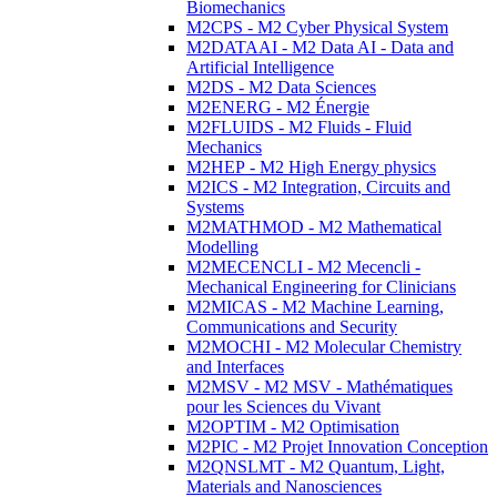
Biomechanics
M2CPS - M2 Cyber Physical System
M2DATAAI - M2 Data AI - Data and
Artificial Intelligence
M2DS - M2 Data Sciences
M2ENERG - M2 Énergie
M2FLUIDS - M2 Fluids - Fluid
Mechanics
M2HEP - M2 High Energy physics
M2ICS - M2 Integration, Circuits and
Systems
M2MATHMOD - M2 Mathematical
Modelling
M2MECENCLI - M2 Mecencli -
Mechanical Engineering for Clinicians
M2MICAS - M2 Machine Learning,
Communications and Security
M2MOCHI - M2 Molecular Chemistry
and Interfaces
M2MSV - M2 MSV - Mathématiques
pour les Sciences du Vivant
M2OPTIM - M2 Optimisation
M2PIC - M2 Projet Innovation Conception
M2QNSLMT - M2 Quantum, Light,
Materials and Nanosciences