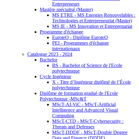
Entrepreneurs
Mastère spécialisé (Master)
MS ETRE - MS Energies Renouvelables :
Technologies et Entrepreneuriat (Master)
MS IE - MS Innovation et Entreprenariat
Programme d'échange
EuroteQ - Diplôme EuroteQ
PEI - Programmes d'échange
internationaux
Catalogue 2023 - 2024
Bachelor
BS - Bachelor of Science de l'Ecole
polytechnique
Cycle Ingénieur
X - Titre d’Ingénieur diplômé de l’École
polytechnique
Diplôme de formation gradué de l'Ecole
Polytechnique -MSc&T
MScT-AI-ViC - MScT-Artificial
Intelligence and Advanced Visual
Computing
MScT-CTD - MScT-Cybersecurity :
Threats and Defenses
MScT-DDDF - MScT-Double Degree
Data and Finance (DDDF)