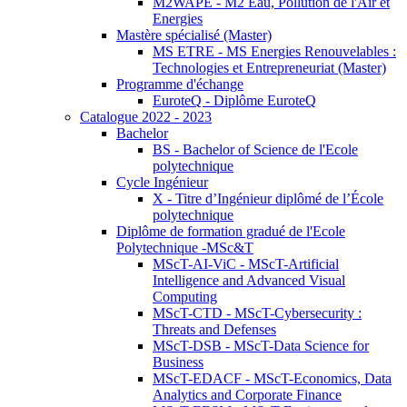
M2WAPE - M2 Eau, Pollution de l'Air et
Energies
Mastère spécialisé (Master)
MS ETRE - MS Energies Renouvelables :
Technologies et Entrepreneuriat (Master)
Programme d'échange
EuroteQ - Diplôme EuroteQ
Catalogue 2022 - 2023
Bachelor
BS - Bachelor of Science de l'Ecole
polytechnique
Cycle Ingénieur
X - Titre d’Ingénieur diplômé de l’École
polytechnique
Diplôme de formation gradué de l'Ecole
Polytechnique -MSc&T
MScT-AI-ViC - MScT-Artificial
Intelligence and Advanced Visual
Computing
MScT-CTD - MScT-Cybersecurity :
Threats and Defenses
MScT-DSB - MScT-Data Science for
Business
MScT-EDACF - MScT-Economics, Data
Analytics and Corporate Finance