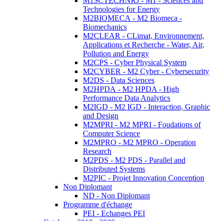
M1SCTECHNRJ - M1 - Sciences and
Technologies for Energy
M2BIOMECA - M2 Biomeca -
Biomechanics
M2CLEAR - CLimat, Environnement,
Applications et Recherche - Water, Air,
Pollution and Energy
M2CPS - Cyber Physical System
M2CYBER - M2 Cyber - Cybersecurity
M2DS - Data Sciences
M2HPDA - M2 HPDA - High
Performance Data Analytics
M2IGD - M2 IGD - Interaction, Graphic
and Design
M2MPRI - M2 MPRI - Foudations of
Computer Science
M2MPRO - M2 MPRO - Operation
Research
M2PDS - M2 PDS - Parallel and
Distributed Systems
M2PIC - Projet Innovation Conception
Non Diplomant
ND - Non Diplomant
Programme d'échange
PEI - Echanges PEI