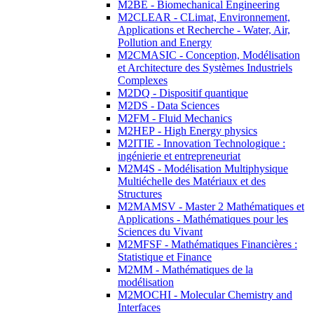
M2BE - Biomechanical Engineering
M2CLEAR - CLimat, Environnement,
Applications et Recherche - Water, Air,
Pollution and Energy
M2CMASIC - Conception, Modélisation
et Architecture des Systèmes Industriels
Complexes
M2DQ - Dispositif quantique
M2DS - Data Sciences
M2FM - Fluid Mechanics
M2HEP - High Energy physics
M2ITIE - Innovation Technologique :
ingénierie et entrepreneuriat
M2M4S - Modélisation Multiphysique
Multiéchelle des Matériaux et des
Structures
M2MAMSV - Master 2 Mathématiques et
Applications - Mathématiques pour les
Sciences du Vivant
M2MFSF - Mathématiques Financières :
Statistique et Finance
M2MM - Mathématiques de la
modélisation
M2MOCHI - Molecular Chemistry and
Interfaces