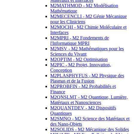
Matériaux et Interfaces
M2MATHMOD - M2 Modélisation
Mathématique
M2MECENCLI - M2 Génie Mécanique
pour les Cliniciens
M2MOCHI - M2 Chimie Moléculaire et
Interfaces
M2MPRI - M2 Fondements de
l'Informatique MPRI
M2MSV - M2 Mathématiques pour les
Sciences du Vivant
M2OPTIM - M2 Optimisation
M2PIC - M2 Projet, Innovation,
Conception
M2PLASPHYFUS - M2 Physique des
Plasmas et de la Fusion
M2PROBFIN - M2 Probabilités et
Finance
M2QNSLMT - M2 Quantique, Lumière,
Matériaux et Nanosciences
M2QUANTDEV - M2 Dispositifs
Quantiques
M2SMNO - M2 Science des Matériaux et
des Nano-Objets
M2SOLIDS - M2 Mécanique des Solides