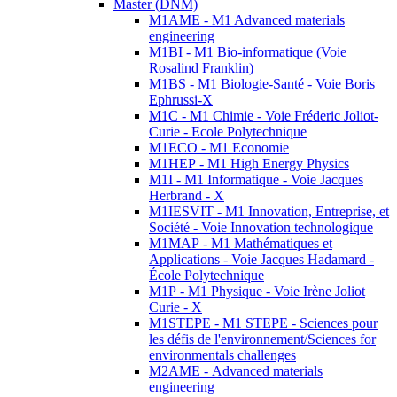
Master (DNM)
M1AME - M1 Advanced materials
engineering
M1BI - M1 Bio-informatique (Voie
Rosalind Franklin)
M1BS - M1 Biologie-Santé - Voie Boris
Ephrussi-X
M1C - M1 Chimie - Voie Fréderic Joliot-
Curie - Ecole Polytechnique
M1ECO - M1 Economie
M1HEP - M1 High Energy Physics
M1I - M1 Informatique - Voie Jacques
Herbrand - X
M1IESVIT - M1 Innovation, Entreprise, et
Société - Voie Innovation technologique
M1MAP - M1 Mathématiques et
Applications - Voie Jacques Hadamard -
École Polytechnique
M1P - M1 Physique - Voie Irène Joliot
Curie - X
M1STEPE - M1 STEPE - Sciences pour
les défis de l'environnement/Sciences for
environmentals challenges
M2AME - Advanced materials
engineering