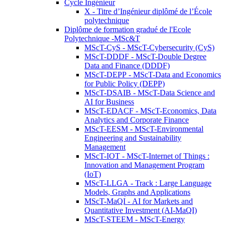
Cycle Ingénieur
X - Titre d’Ingénieur diplômé de l’École
polytechnique
Diplôme de formation gradué de l'Ecole
Polytechnique -MSc&T
MScT-CyS - MScT-Cybersecurity (CyS)
MScT-DDDF - MScT-Double Degree
Data and Finance (DDDF)
MScT-DEPP - MScT-Data and Economics
for Public Policy (DEPP)
MScT-DSAIB - MScT-Data Science and
AI for Business
MScT-EDACF - MScT-Economics, Data
Analytics and Corporate Finance
MScT-EESM - MScT-Environmental
Engineering and Sustainability
Management
MScT-IOT - MScT-Internet of Things :
Innovation and Management Program
(IoT)
MScT-LLGA - Track : Large Language
Models, Graphs and Applications
MScT-MaQI - AI for Markets and
Quantitative Investment (AI-MaQI)
MScT-STEEM - MScT-Energy