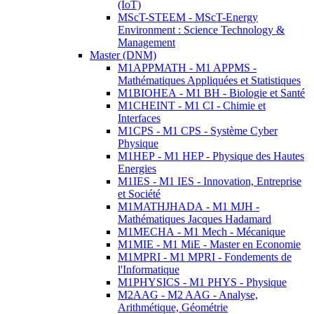
(IoT)
MScT-STEEM - MScT-Energy
Environment : Science Technology &
Management
Master (DNM)
M1APPMATH - M1 APPMS -
Mathématiques Appliquées et Statistiques
M1BIOHEA - M1 BH - Biologie et Santé
M1CHEINT - M1 CI - Chimie et
Interfaces
M1CPS - M1 CPS - Système Cyber
Physique
M1HEP - M1 HEP - Physique des Hautes
Energies
M1IES - M1 IES - Innovation, Entreprise
et Société
M1MATHJHADA - M1 MJH -
Mathématiques Jacques Hadamard
M1MECHA - M1 Mech - Mécanique
M1MIE - M1 MiE - Master en Economie
M1MPRI - M1 MPRI - Fondements de
l'Informatique
M1PHYSICS - M1 PHYS - Physique
M2AAG - M2 AAG - Analyse,
Arithmétique, Géométrie