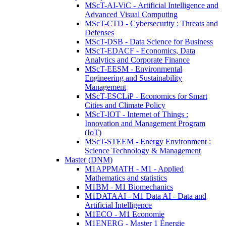
MScT-AI-ViC - Artificial Intelligence and
Advanced Visual Computing
MScT-CTD - Cybersecurity : Threats and
Defenses
MScT-DSB - Data Science for Business
MScT-EDACF - Economics, Data
Analytics and Corporate Finance
MScT-EESM - Environmental
Engineering and Sustainability
Management
MScT-ESCLiP - Economics for Smart
Cities and Climate Policy
MScT-IOT - Internet of Things :
Innovation and Management Program
(IoT)
MScT-STEEM - Energy Environment :
Science Technology & Management
Master (DNM)
M1APPMATH - M1 - Applied
Mathematics and statistics
M1BM - M1 Biomechanics
M1DATAAI - M1 Data AI - Data and
Artificial Intelligence
M1ECO - M1 Economie
M1ENERG - Master 1 Énergie