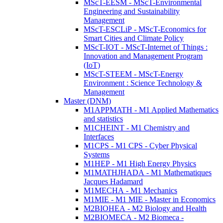
MScT-EESM - MScT-Environmental
Engineering and Sustainability
Management
MScT-ESCLiP - MScT-Economics for
Smart Cities and Climate Policy
MScT-IOT - MScT-Internet of Things :
Innovation and Management Program
(IoT)
MScT-STEEM - MScT-Energy
Environment : Science Technology &
Management
Master (DNM)
M1APPMATH - M1 Applied Mathematics
and statistics
M1CHEINT - M1 Chemistry and
Interfaces
M1CPS - M1 CPS - Cyber Physical
Systems
M1HEP - M1 High Energy Physics
M1MATHJHADA - M1 Mathematiques
Jacques Hadamard
M1MECHA - M1 Mechanics
M1MIE - M1 MIE - Master in Economics
M2BIOHEA - M2 Biology and Health
M2BIOMECA - M2 Biomeca -