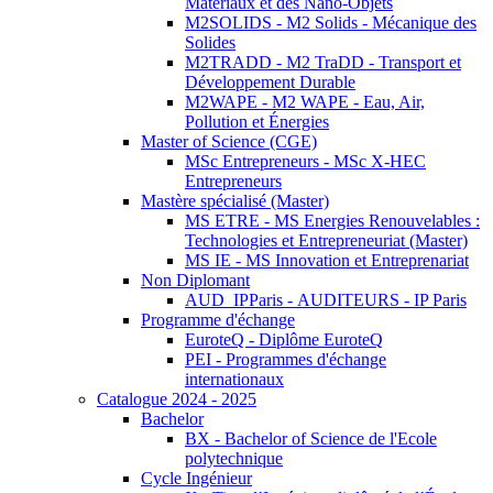
Matériaux et des Nano-Objets
M2SOLIDS - M2 Solids - Mécanique des
Solides
M2TRADD - M2 TraDD - Transport et
Développement Durable
M2WAPE - M2 WAPE - Eau, Air,
Pollution et Énergies
Master of Science (CGE)
MSc Entrepreneurs - MSc X-HEC
Entrepreneurs
Mastère spécialisé (Master)
MS ETRE - MS Energies Renouvelables :
Technologies et Entrepreneuriat (Master)
MS IE - MS Innovation et Entreprenariat
Non Diplomant
AUD_IPParis - AUDITEURS - IP Paris
Programme d'échange
EuroteQ - Diplôme EuroteQ
PEI - Programmes d'échange
internationaux
Catalogue 2024 - 2025
Bachelor
BX - Bachelor of Science de l'Ecole
polytechnique
Cycle Ingénieur