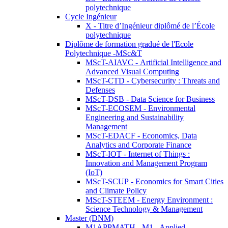
polytechnique
Cycle Ingénieur
X - Titre d’Ingénieur diplômé de l’École
polytechnique
Diplôme de formation gradué de l'Ecole
Polytechnique -MSc&T
MScT-AIAVC - Artificial Intelligence and
Advanced Visual Computing
MScT-CTD - Cybersecurity : Threats and
Defenses
MScT-DSB - Data Science for Business
MScT-ECOSEM - Environmental
Engineering and Sustainability
Management
MScT-EDACF - Economics, Data
Analytics and Corporate Finance
MScT-IOT - Internet of Things :
Innovation and Management Program
(IoT)
MScT-SCUP - Economics for Smart Cities
and Climate Policy
MScT-STEEM - Energy Environment :
Science Technology & Management
Master (DNM)
M1APPMATH - M1 - Applied