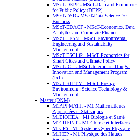
MScT-DEPP - MScT-Data and Economics
for Public Policy (DEPP)
MScT-DSB - MScT-Data Science for
Business
MScT-EDACF - MScT-Economics, Data
Analytics and Corporate Finance
MScT-EESM - MScT-Environmental
Engineering and Sustainability
Management
MScT-ESCLiP - MScT-Economics for
Smart Cities and Climate Policy
MScT-IOT - MScT-Internet of Things :
Innovation and Management Program
(IoT)
MScT-STEEM - MScT-Energy
Environment : Science Technology &
Management
Master (DNM)
M1APPMATH - M1 Mathématiques
Appliquées et Statistiques
M1BIOHEA - M1 Biologie et Santé
M1CHEINT - M1 Chimie et Interfaces
M1CPS - M1 Système Cyber Physique
M1HEP - M1 Physique des Hautes
Energies