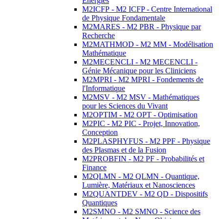
Energies
M2ICFP - M2 ICFP - Centre International
de Physique Fondamentale
M2MARES - M2 PBR - Physique par
Recherche
M2MATHMOD - M2 MM - Modélisation
Mathématique
M2MECENCLI - M2 MECENCLI -
Génie Mécanique pour les Cliniciens
M2MPRI - M2 MPRI - Fondements de
l'Informatique
M2MSV - M2 MSV - Mathématiques
pour les Sciences du Vivant
M2OPTIM - M2 OPT - Optimisation
M2PIC - M2 PIC - Projet, Innovation,
Conception
M2PLASPHYFUS - M2 PPF - Physique
des Plasmas et de la Fusion
M2PROBFIN - M2 PF - Probabilités et
Finance
M2QLMN - M2 QLMN - Quantique,
Lumière, Matériaux et Nanosciences
M2QUANTDEV - M2 QD - Dispositifs
Quantiques
M2SMNO - M2 SMNO - Science des