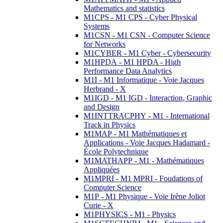
Mathematics and statistics
M1CPS - M1 CPS - Cyber Physical
Systems
M1CSN - M1 CSN - Computer Science
for Networks
M1CYBER - M1 Cyber - Cybersecurity
M1HPDA - M1 HPDA - High
Performance Data Analytics
M1I - M1 Informatique - Voie Jacques
Herbrand - X
M1IGD - M1 IGD - Interaction, Graphic
and Design
M1INTTRACPHY - M1 - International
Track in Physics
M1MAP - M1 Mathématiques et
Applications - Voie Jacques Hadamard -
École Polytechnique
M1MATHAPP - M1 - Mathématiques
Appliquées
M1MPRI - M1 MPRI - Foudations of
Computer Science
M1P - M1 Physique - Voie Irène Joliot
Curie - X
M1PHYSICS - M1 - Physics