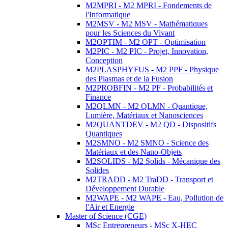
M2MPRI - M2 MPRI - Fondements de
l'Informatique
M2MSV - M2 MSV - Mathématiques
pour les Sciences du Vivant
M2OPTIM - M2 OPT - Optimisation
M2PIC - M2 PIC - Projet, Innovation,
Conception
M2PLASPHYFUS - M2 PPF - Physique
des Plasmas et de la Fusion
M2PROBFIN - M2 PF - Probabilités et
Finance
M2QLMN - M2 QLMN - Quantique,
Lumière, Matériaux et Nanosciences
M2QUANTDEV - M2 QD - Dispositifs
Quantiques
M2SMNO - M2 SMNO - Science des
Matériaux et des Nano-Objets
M2SOLIDS - M2 Solids - Mécanique des
Solides
M2TRADD - M2 TraDD - Transport et
Développement Durable
M2WAPE - M2 WAPE - Eau, Pollution de
l'Air et Energie
Master of Science (CGE)
MSc Entrepreneurs - MSc X-HEC