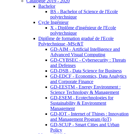
Catalogue 2019 - 2020
Bachelor
BS - Bachelor of Science de l'Ecole
polytechnique
Cycle Ingénieur
X - Diplôme d'ingénieur de l'Ecole
polytechnique
Diplôme de formation gradué de l'Ecole
Polytechnique -MSc&T
GD-AIM - Artificial Intelligence and
Advanced Visual Computing
GD-CYBSEC - Cybersecurity : Threats
and Defenses
GD-DSB - Data Science for Business
GD-EDCF - Economics, Data Analytics
and Corporate Finance
GD-EESTM - Energy Environment :
Science Technology & Management
GD-ESEM - Ecotechnologies for
Sustainability & Environment
Management
GD-IOT - Internet of Things : Innovation
and Management Program (IoT)
GD-SCUP - Smart Cities and Urban
Policy