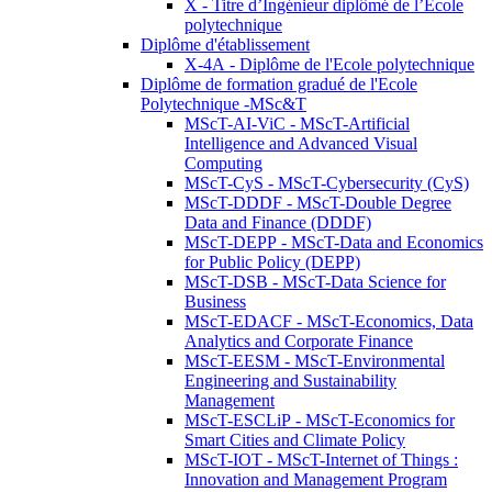
X - Titre d’Ingénieur diplômé de l’École
polytechnique
Diplôme d'établissement
X-4A - Diplôme de l'Ecole polytechnique
Diplôme de formation gradué de l'Ecole
Polytechnique -MSc&T
MScT-AI-ViC - MScT-Artificial
Intelligence and Advanced Visual
Computing
MScT-CyS - MScT-Cybersecurity (CyS)
MScT-DDDF - MScT-Double Degree
Data and Finance (DDDF)
MScT-DEPP - MScT-Data and Economics
for Public Policy (DEPP)
MScT-DSB - MScT-Data Science for
Business
MScT-EDACF - MScT-Economics, Data
Analytics and Corporate Finance
MScT-EESM - MScT-Environmental
Engineering and Sustainability
Management
MScT-ESCLiP - MScT-Economics for
Smart Cities and Climate Policy
MScT-IOT - MScT-Internet of Things :
Innovation and Management Program