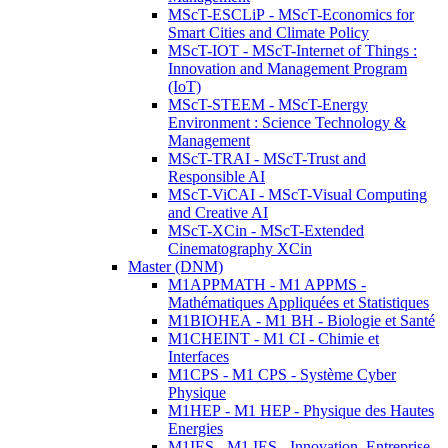
MScT-ESCLiP - MScT-Economics for
Smart Cities and Climate Policy
MScT-IOT - MScT-Internet of Things :
Innovation and Management Program
(IoT)
MScT-STEEM - MScT-Energy
Environment : Science Technology &
Management
MScT-TRAI - MScT-Trust and
Responsible AI
MScT-ViCAI - MScT-Visual Computing
and Creative AI
MScT-XCin - MScT-Extended
Cinematography XCin
Master (DNM)
M1APPMATH - M1 APPMS -
Mathématiques Appliquées et Statistiques
M1BIOHEA - M1 BH - Biologie et Santé
M1CHEINT - M1 CI - Chimie et
Interfaces
M1CPS - M1 CPS - Système Cyber
Physique
M1HEP - M1 HEP - Physique des Hautes
Energies
M1IES - M1 IES - Innovation, Entreprise