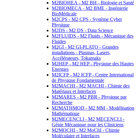
M2BIOHEA - M2 BH - Biologie et Santé
M2BIOMECA - M2 BME - Ingénierie
BioMédicale
M2CPS - M2 CPS - Système Cyber
Physique
M2DS - M2 DS - Data Science
M2FLUIDS - M2 Fluids - Mécanique des
Fluides
M2GI - M2 GI-PLATO - Grandes
installations - Plasmas, Lasers,
Accélérateurs, Tokamaks
M2HEP - M2 HEP - Physique des Hautes
Energies
M2ICFP - M2 ICFP - Centre International
de Physique Fondamentale
M2MACHI - M2 MACHI - Chimie des
Matériaux et Interfaces
M2MARES - M2 PBR - Physique par
Recherche
M2MATHMOD - M2 MM - Modélisation
Mathématique
M2MECENCLI - M2 MECENCLI -
Génie Mécanique pour les Cliniciens
M2MOCHI - M2 MoChI - Chimie
Moléculaire et Interfaces