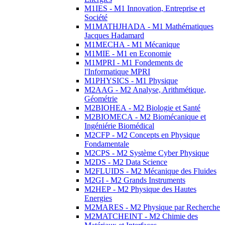
M1IES - M1 Innovation, Entreprise et
Société
M1MATHJHADA - M1 Mathématiques
Jacques Hadamard
M1MECHA - M1 Mécanique
M1MIE - M1 en Economie
M1MPRI - M1 Fondements de
l'Informatique MPRI
M1PHYSICS - M1 Physique
M2AAG - M2 Analyse, Arithmétique,
Géométrie
M2BIOHEA - M2 Biologie et Santé
M2BIOMECA - M2 Biomécanique et
Ingéniérie Biomédical
M2CFP - M2 Concepts en Physique
Fondamentale
M2CPS - M2 Système Cyber Physique
M2DS - M2 Data Science
M2FLUIDS - M2 Mécanique des Fluides
M2GI - M2 Grands Instruments
M2HEP - M2 Physique des Hautes
Energies
M2MARES - M2 Physique par Recherche
M2MATCHEINT - M2 Chimie des