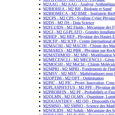
M2AAG - M2 AAG - Analyse, Arithmétique
M2BIOHEA - M2 BH - Biologie et Santé
M2BIOMECA - M2 BME - Ingénierie BioM
M2CPS - M2 CPS - Système Cyber Physiq
M2DS - M2 DS - Data Science
M2FLUIDS - M2 Fluids - Mécanique des Fl
M2GI - M2 GI-PLATO - Grandes installation
M2HEP - M2 HEP - Physique des Hautes E
M2ICFP - M2 ICFP - Centre International 
M2MACHI - M2 MACHI - Chimie des Matéri
M2MARES - M2 PBR - Physique par Rech
M2MATHMOD - M2 MM - Modélisation M
M2MECENCLI - M2 MECENCLI - Génie Méc
M2MOCHI - M2 MoChI - Chimie Moléculaire
M2MPRI - M2 MPRI - Fondements de l'Inf
M2MSV - M2 MSV - Mathématiques pour le
M2OPTIM - M2 OPT - Optimisation
M2PIC - M2 PIC - Projet, Innovation, Conc
M2PLASPHYFUS - M2 PPF - Physique des P
M2PROBFIN - M2 PF - Probabilités et Fin
M2QLMN - M2 QLMN - Quantique, Lumière
M2QUANTDEV - M2 QD - Dispositifs Qua
M2SMNO - M2 SMNO - Science des Matéri
M2SOLIDS - M2 Solids - Mécanique des So