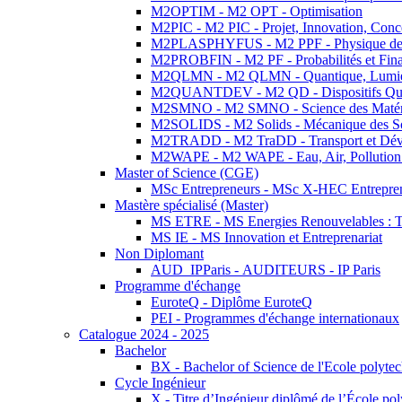
M2OPTIM - M2 OPT - Optimisation
M2PIC - M2 PIC - Projet, Innovation, Conc
M2PLASPHYFUS - M2 PPF - Physique des P
M2PROBFIN - M2 PF - Probabilités et Fin
M2QLMN - M2 QLMN - Quantique, Lumière
M2QUANTDEV - M2 QD - Dispositifs Qua
M2SMNO - M2 SMNO - Science des Matéri
M2SOLIDS - M2 Solids - Mécanique des So
M2TRADD - M2 TraDD - Transport et Dév
M2WAPE - M2 WAPE - Eau, Air, Pollution 
Master of Science (CGE)
MSc Entrepreneurs - MSc X-HEC Entrepre
Mastère spécialisé (Master)
MS ETRE - MS Energies Renouvelables : Tec
MS IE - MS Innovation et Entreprenariat
Non Diplomant
AUD_IPParis - AUDITEURS - IP Paris
Programme d'échange
EuroteQ - Diplôme EuroteQ
PEI - Programmes d'échange internationaux
Catalogue 2024 - 2025
Bachelor
BX - Bachelor of Science de l'Ecole polyte
Cycle Ingénieur
X - Titre d’Ingénieur diplômé de l’École po