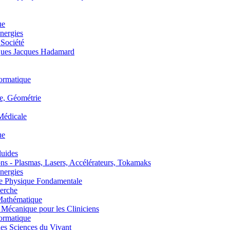
ue
nergies
 Société
es Jacques Hadamard
ormatique
, Géométrie
édicale
ue
uides
s - Plasmas, Lasers, Accélérateurs, Tokamaks
nergies
de Physique Fondamentale
erche
athématique
anique pour les Cliniciens
ormatique
s Sciences du Vivant