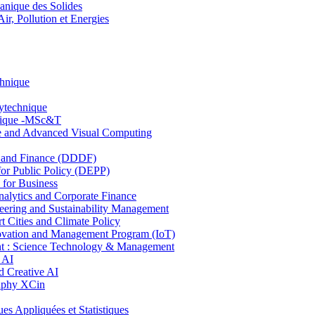
nique des Solides
, Pollution et Energies
chnique
lytechnique
hnique -MSc&T
ce and Advanced Visual Computing
and Finance (DDDF)
r Public Policy (DEPP)
for Business
ytics and Corporate Finance
ring and Sustainability Management
Cities and Climate Policy
ovation and Management Program (IoT)
: Science Technology & Management
 AI
 Creative AI
aphy XCin
ppliquées et Statistiques