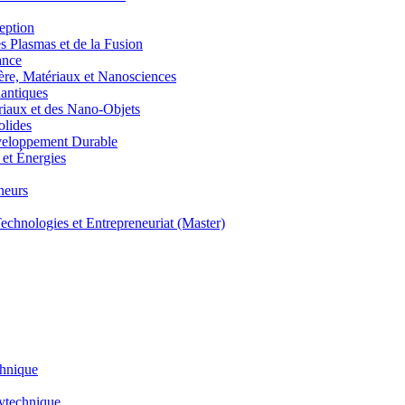
eption
lasmas et de la Fusion
ance
, Matériaux et Nanosciences
ntiques
aux et des Nano-Objets
lides
eloppement Durable
et Énergies
neurs
hnologies et Entrepreneuriat (Master)
chnique
lytechnique