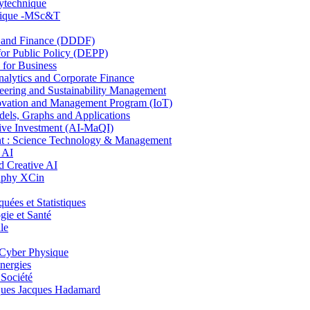
lytechnique
hnique -MSc&T
and Finance (DDDF)
r Public Policy (DEPP)
for Business
ytics and Corporate Finance
ring and Sustainability Management
ovation and Management Program (IoT)
ls, Graphs and Applications
ive Investment (AI-MaQI)
: Science Technology & Management
 AI
 Creative AI
aphy XCin
es et Statistiques
ie et Santé
le
Cyber Physique
nergies
 Société
es Jacques Hadamard