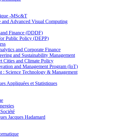
hnique -MSc&T
ce and Advanced Visual Computing
and Finance (DDDF)
r Public Policy (DEPP)
ess
ytics and Corporate Finance
ring and Sustainability Management
Cities and Climate Policy
ovation and Management Program (IoT)
: Science Technology & Management
ppliquées et Statistiques
ue
nergies
 Société
es Jacques Hadamard
ormatique