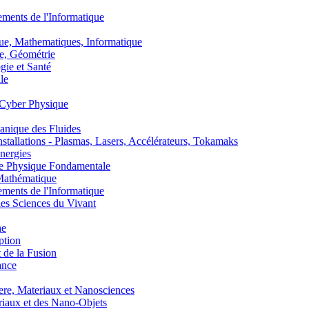
nts de l'Informatique
, Mathematiques, Informatique
, Géométrie
ie et Santé
le
Cyber Physique
nique des Fluides
lations - Plasmas, Lasers, Accélérateurs, Tokamaks
nergies
de Physique Fondamentale
athématique
nts de l'Informatique
s Sciences du Vivant
he
ption
 de la Fusion
ance
, Materiaux et Nanosciences
aux et des Nano-Objets