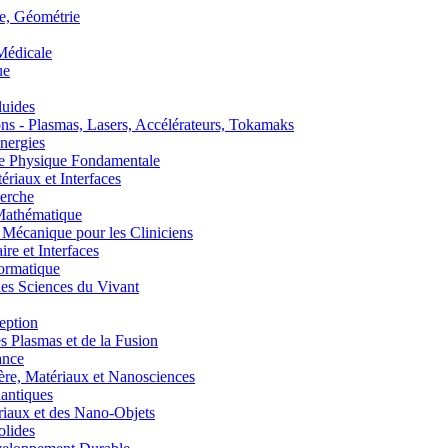
, Géométrie
édicale
ue
uides
s - Plasmas, Lasers, Accélérateurs, Tokamaks
nergies
de Physique Fondamentale
aux et Interfaces
erche
athématique
anique pour les Cliniciens
 et Interfaces
ormatique
s Sciences du Vivant
eption
lasmas et de la Fusion
ance
, Matériaux et Nanosciences
ntiques
aux et des Nano-Objets
lides