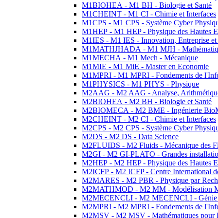
M1BIOHEA - M1 BH - Biologie et Santé
M1CHEINT - M1 CI - Chimie et Interfaces
M1CPS - M1 CPS - Système Cyber Physiq
M1HEP - M1 HEP - Physique des Hautes E
M1IES - M1 IES - Innovation, Entreprise et
M1MATHJHADA - M1 MJH - Mathématiqu
M1MECHA - M1 Mech - Mécanique
M1MIE - M1 MiE - Master en Economie
M1MPRI - M1 MPRI - Fondements de l'Inf
M1PHYSICS - M1 PHYS - Physique
M2AAG - M2 AAG - Analyse, Arithmétique
M2BIOHEA - M2 BH - Biologie et Santé
M2BIOMECA - M2 BME - Ingénierie BioM
M2CHEINT - M2 CI - Chimie et Interfaces
M2CPS - M2 CPS - Système Cyber Physiq
M2DS - M2 DS - Data Science
M2FLUIDS - M2 Fluids - Mécanique des Fl
M2GI - M2 GI-PLATO - Grandes installation
M2HEP - M2 HEP - Physique des Hautes E
M2ICFP - M2 ICFP - Centre International 
M2MARES - M2 PBR - Physique par Rech
M2MATHMOD - M2 MM - Modélisation M
M2MECENCLI - M2 MECENCLI - Génie Méc
M2MPRI - M2 MPRI - Fondements de l'Inf
M2MSV - M2 MSV - Mathématiques pour le