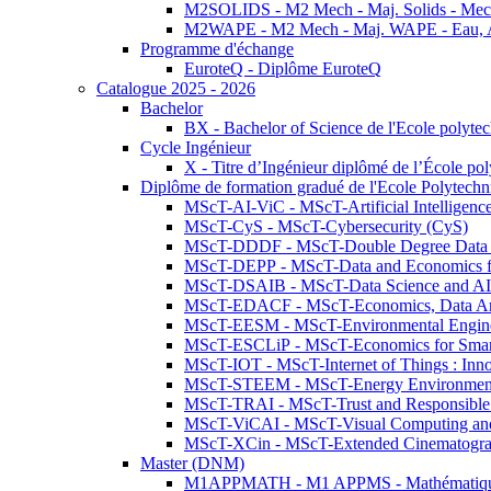
M2SOLIDS - M2 Mech - Maj. Solids - Meca
M2WAPE - M2 Mech - Maj. WAPE - Eau, Air
Programme d'échange
EuroteQ - Diplôme EuroteQ
Catalogue 2025 - 2026
Bachelor
BX - Bachelor of Science de l'Ecole polyte
Cycle Ingénieur
X - Titre d’Ingénieur diplômé de l’École po
Diplôme de formation gradué de l'Ecole Polytec
MScT-AI-ViC - MScT-Artificial Intelligen
MScT-CyS - MScT-Cybersecurity (CyS)
MScT-DDDF - MScT-Double Degree Data 
MScT-DEPP - MScT-Data and Economics fo
MScT-DSAIB - MScT-Data Science and AI 
MScT-EDACF - MScT-Economics, Data Anal
MScT-EESM - MScT-Environmental Enginee
MScT-ESCLiP - MScT-Economics for Smart 
MScT-IOT - MScT-Internet of Things : Inn
MScT-STEEM - MScT-Energy Environment 
MScT-TRAI - MScT-Trust and Responsible
MScT-ViCAI - MScT-Visual Computing and
MScT-XCin - MScT-Extended Cinematogr
Master (DNM)
M1APPMATH - M1 APPMS - Mathématiques A