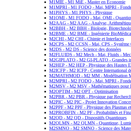
M1MIE - M1 MiE - Master en Economie
M1MPRI - M1 FODQ - Maj. MPRI - Fondeme
M1PHYS - M1 PHYS - Physique
M1QMI - M1 FODQ - Maj. QMI - Quantique
M2AAG - M2 AAG - Analyse, Arithmétique
M2BBH - M2 BBH - Biologie, Biotechnolog
M2BME - M2 BME - Ingénierie BioMédica
M2CHI - M2 CHI - Chimie et Interfaces
M2CPS - M2 CCSN - Maj. CPS - Système 
M2DS - M2 DS - Science des données
M2FLUIDS - M2 Mech - Maj. Fluids - Meca
M2GIPLATO - M2 GI-PLATO - Grandes instal
M2HEP - M2 HEP - Physique des Hautes E
M2ICFP - M2 ICFP - Centre International 
M2MATHMOD - M2 MM - Modélisation M
M2MPRI - M2 FODQ - Maj. MPRI - Fondeme
M2MSV - M2 MSV - Mathématiques pour le
M2OPTIM - M2 OPT - Optimisation
M2PBR - M2 PBR - Physique par Recherc
M2PIC - M2 PIC - Projet Innovation Conce
M2PPF - M2 PPF - Physique des Plasmas et
M2PROBFIN - M2 PF - Probabilités et Fin
M2QD - M2 QD - Dispositifs Quantiques
M2QLMN - M2 QLMN - Quantique, Lumiere
M2SMNO - M2 SMNO - Science des Materi