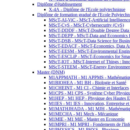
Diplôme d'établissement
X-4A - Diplôme de l'Ecole polytechnique
Diplôme de formation gradué de l'Ecole Polytec
MScT-AI-ViC - MScT-Artificial Intelligen
MScT-CyS - MScT-Cybersecurity (CyS)
MScT-DDDF - MScT-Double Degree Data 
MScT-DEPP - MScT-Data and Economics fo
MScT-DSB - MScT-Data Science for Busin
MScT-EDACF - MScT-Economics, Data Anal
MScT-EESM - MScT-Environmental Enginee
MScT-ESCLiP - MScT-Economics for Smart 
MScT-IOT - MScT-Internet of Things : Inn
MScT-STEEM - MScT-Energy Environment 
Master (DNM)
M1APPMATH - M1 APPMS - Mathématiques A
M1BIOHEA - M1 BH - Biologie et Santé
M1CHEINT - M1 CI - Chimie et Interfaces
M1CPS - M1 CPS - Système Cyber Physiq
M1HEP - M1 HEP - Physique des Hautes E
M1IES - M1 IES - Innovation, Entreprise et
M1MATHJHADA - M1 MJH - Mathématiqu
M1MECHA - M1 Mech - Mécanique
M1MIE - M1 MiE - Master en Economie
M1MPRI - M1 MPRI - Fondements de l'Inf
M1PHYSICS - M1 PHYS - Physique