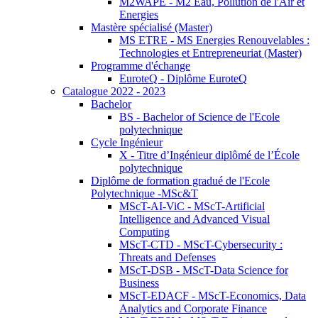
M2WAPE - M2 Eau, Pollution de l'Air et
Energies
Mastère spécialisé (Master)
MS ETRE - MS Energies Renouvelables :
Technologies et Entrepreneuriat (Master)
Programme d'échange
EuroteQ - Diplôme EuroteQ
Catalogue 2022 - 2023
Bachelor
BS - Bachelor of Science de l'Ecole
polytechnique
Cycle Ingénieur
X - Titre d’Ingénieur diplômé de l’École
polytechnique
Diplôme de formation gradué de l'Ecole
Polytechnique -MSc&T
MScT-AI-ViC - MScT-Artificial
Intelligence and Advanced Visual
Computing
MScT-CTD - MScT-Cybersecurity :
Threats and Defenses
MScT-DSB - MScT-Data Science for
Business
MScT-EDACF - MScT-Economics, Data
Analytics and Corporate Finance