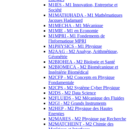
M1IES - M1 Innovation, Entreprise et
Société
M1MATHJHADA - M1 Mathématiques
Jacques Hadamard
M1MECHA - M1 Mécanique
M1MIE - M1 en Economie
M1MPRI - M1 Fondements de
l'Informatique MPRI
M1PHYSICS - M1 Physique
M2AAG - M2 Analyse, Arithmétique,
Géométrie
M2BIOHEA - M2 Biologie et Santé
M2BIOMECA - M2 Biomécanique et
Ingéniérie Biomédical
M2CFP - M2 Concepts en Physique
Fondamentale
M2CPS - M2 Système Cyber Physique
M2DS - M2 Data Science
M2FLUIDS - M2 Mécanique des Fluides
M2GI - M2 Grands Instruments
M2HEP - M2 Physique des Hautes
Energies
M2MARES - M2 Physique par Recherche
M2MATCHEINT - M2 Chimie des