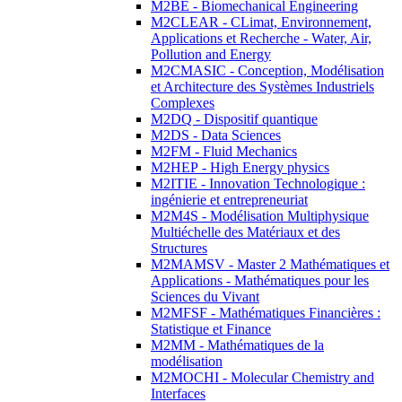
M2BE - Biomechanical Engineering
M2CLEAR - CLimat, Environnement,
Applications et Recherche - Water, Air,
Pollution and Energy
M2CMASIC - Conception, Modélisation
et Architecture des Systèmes Industriels
Complexes
M2DQ - Dispositif quantique
M2DS - Data Sciences
M2FM - Fluid Mechanics
M2HEP - High Energy physics
M2ITIE - Innovation Technologique :
ingénierie et entrepreneuriat
M2M4S - Modélisation Multiphysique
Multiéchelle des Matériaux et des
Structures
M2MAMSV - Master 2 Mathématiques et
Applications - Mathématiques pour les
Sciences du Vivant
M2MFSF - Mathématiques Financières :
Statistique et Finance
M2MM - Mathématiques de la
modélisation
M2MOCHI - Molecular Chemistry and
Interfaces