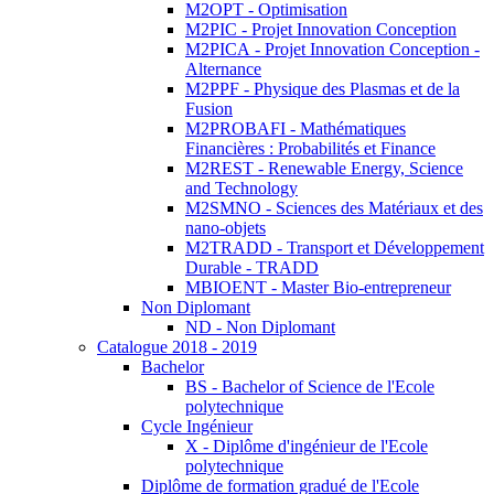
M2OPT - Optimisation
M2PIC - Projet Innovation Conception
M2PICA - Projet Innovation Conception -
Alternance
M2PPF - Physique des Plasmas et de la
Fusion
M2PROBAFI - Mathématiques
Financières : Probabilités et Finance
M2REST - Renewable Energy, Science
and Technology
M2SMNO - Sciences des Matériaux et des
nano-objets
M2TRADD - Transport et Développement
Durable - TRADD
MBIOENT - Master Bio-entrepreneur
Non Diplomant
ND - Non Diplomant
Catalogue 2018 - 2019
Bachelor
BS - Bachelor of Science de l'Ecole
polytechnique
Cycle Ingénieur
X - Diplôme d'ingénieur de l'Ecole
polytechnique
Diplôme de formation gradué de l'Ecole