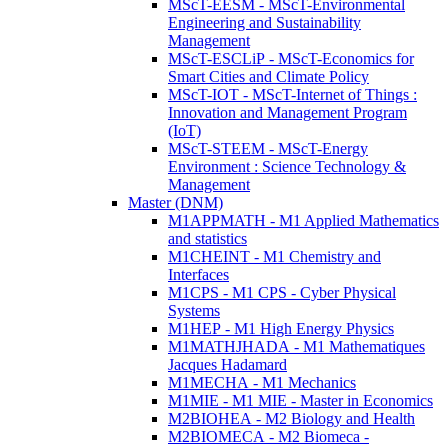
MScT-EESM - MScT-Environmental
Engineering and Sustainability
Management
MScT-ESCLiP - MScT-Economics for
Smart Cities and Climate Policy
MScT-IOT - MScT-Internet of Things :
Innovation and Management Program
(IoT)
MScT-STEEM - MScT-Energy
Environment : Science Technology &
Management
Master (DNM)
M1APPMATH - M1 Applied Mathematics
and statistics
M1CHEINT - M1 Chemistry and
Interfaces
M1CPS - M1 CPS - Cyber Physical
Systems
M1HEP - M1 High Energy Physics
M1MATHJHADA - M1 Mathematiques
Jacques Hadamard
M1MECHA - M1 Mechanics
M1MIE - M1 MIE - Master in Economics
M2BIOHEA - M2 Biology and Health
M2BIOMECA - M2 Biomeca -