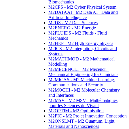
Biomechanics
M2CPS - M2 Cyber Physical System
M2DATAAI - M2 Data AI - Data and
Artificial Intelligence
M2DS - M2 Data Sciences
M2ENERG - M2 Énergie
M2FLUIDS - M2 Fluids - Fluid
Mechanics
M2HEP - M2 High Energy physics
M2ICS - M2 Integration, Circuits and
Systems
M2MATHMOD - M2 Mathematical
Modelling
M2MECENCLI - M2 Mecencli -
Mechanical Engineering for Clinicians
M2MICAS - M2 Machine Learning,
Communications and Security
M2MOCHI - M2 Molecular Chemistry
and Interfaces
M2MSV - M2 MSV - Mathématiques
pour les Sciences du Vivant
M2OPTIM - M2 Optimisation
M2PIC - M2 Projet Innovation Conception
M2QNSLMT - M2 Quantum, Light,
Materials and Nanosciences