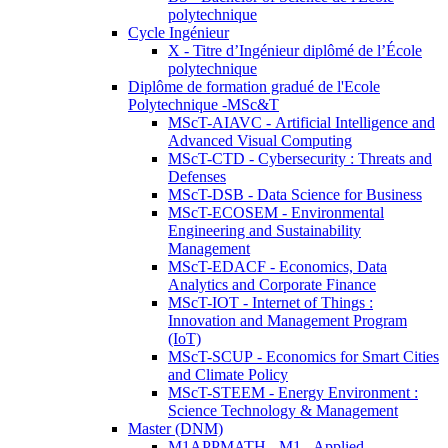
polytechnique
Cycle Ingénieur
X - Titre d’Ingénieur diplômé de l’École
polytechnique
Diplôme de formation gradué de l'Ecole
Polytechnique -MSc&T
MScT-AIAVC - Artificial Intelligence and
Advanced Visual Computing
MScT-CTD - Cybersecurity : Threats and
Defenses
MScT-DSB - Data Science for Business
MScT-ECOSEM - Environmental
Engineering and Sustainability
Management
MScT-EDACF - Economics, Data
Analytics and Corporate Finance
MScT-IOT - Internet of Things :
Innovation and Management Program
(IoT)
MScT-SCUP - Economics for Smart Cities
and Climate Policy
MScT-STEEM - Energy Environment :
Science Technology & Management
Master (DNM)
M1APPMATH - M1 - Applied