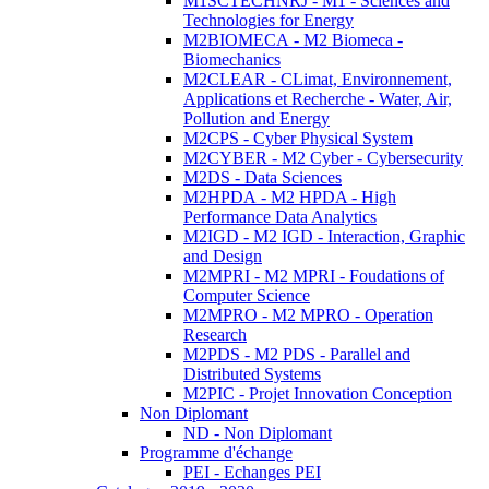
M1SCTECHNRJ - M1 - Sciences and
Technologies for Energy
M2BIOMECA - M2 Biomeca -
Biomechanics
M2CLEAR - CLimat, Environnement,
Applications et Recherche - Water, Air,
Pollution and Energy
M2CPS - Cyber Physical System
M2CYBER - M2 Cyber - Cybersecurity
M2DS - Data Sciences
M2HPDA - M2 HPDA - High
Performance Data Analytics
M2IGD - M2 IGD - Interaction, Graphic
and Design
M2MPRI - M2 MPRI - Foudations of
Computer Science
M2MPRO - M2 MPRO - Operation
Research
M2PDS - M2 PDS - Parallel and
Distributed Systems
M2PIC - Projet Innovation Conception
Non Diplomant
ND - Non Diplomant
Programme d'échange
PEI - Echanges PEI