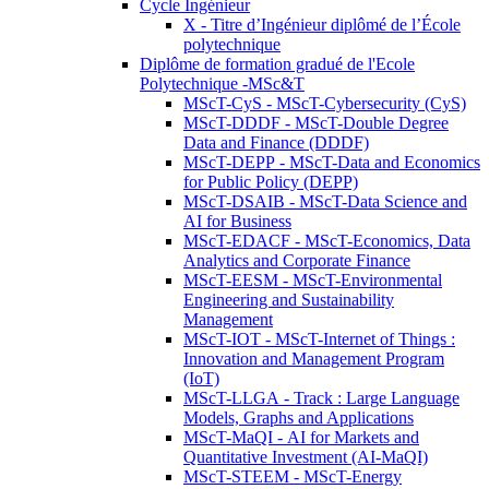
Cycle Ingénieur
X - Titre d’Ingénieur diplômé de l’École
polytechnique
Diplôme de formation gradué de l'Ecole
Polytechnique -MSc&T
MScT-CyS - MScT-Cybersecurity (CyS)
MScT-DDDF - MScT-Double Degree
Data and Finance (DDDF)
MScT-DEPP - MScT-Data and Economics
for Public Policy (DEPP)
MScT-DSAIB - MScT-Data Science and
AI for Business
MScT-EDACF - MScT-Economics, Data
Analytics and Corporate Finance
MScT-EESM - MScT-Environmental
Engineering and Sustainability
Management
MScT-IOT - MScT-Internet of Things :
Innovation and Management Program
(IoT)
MScT-LLGA - Track : Large Language
Models, Graphs and Applications
MScT-MaQI - AI for Markets and
Quantitative Investment (AI-MaQI)
MScT-STEEM - MScT-Energy