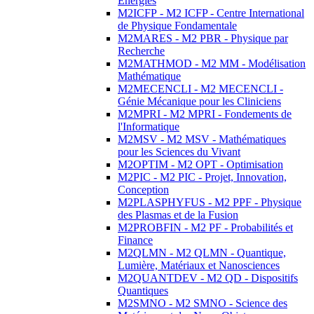
Energies
M2ICFP - M2 ICFP - Centre International
de Physique Fondamentale
M2MARES - M2 PBR - Physique par
Recherche
M2MATHMOD - M2 MM - Modélisation
Mathématique
M2MECENCLI - M2 MECENCLI -
Génie Mécanique pour les Cliniciens
M2MPRI - M2 MPRI - Fondements de
l'Informatique
M2MSV - M2 MSV - Mathématiques
pour les Sciences du Vivant
M2OPTIM - M2 OPT - Optimisation
M2PIC - M2 PIC - Projet, Innovation,
Conception
M2PLASPHYFUS - M2 PPF - Physique
des Plasmas et de la Fusion
M2PROBFIN - M2 PF - Probabilités et
Finance
M2QLMN - M2 QLMN - Quantique,
Lumière, Matériaux et Nanosciences
M2QUANTDEV - M2 QD - Dispositifs
Quantiques
M2SMNO - M2 SMNO - Science des