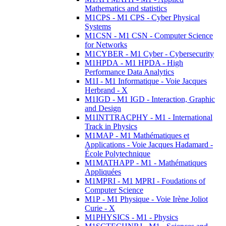
Mathematics and statistics
M1CPS - M1 CPS - Cyber Physical
Systems
M1CSN - M1 CSN - Computer Science
for Networks
M1CYBER - M1 Cyber - Cybersecurity
M1HPDA - M1 HPDA - High
Performance Data Analytics
M1I - M1 Informatique - Voie Jacques
Herbrand - X
M1IGD - M1 IGD - Interaction, Graphic
and Design
M1INTTRACPHY - M1 - International
Track in Physics
M1MAP - M1 Mathématiques et
Applications - Voie Jacques Hadamard -
École Polytechnique
M1MATHAPP - M1 - Mathématiques
Appliquées
M1MPRI - M1 MPRI - Foudations of
Computer Science
M1P - M1 Physique - Voie Irène Joliot
Curie - X
M1PHYSICS - M1 - Physics