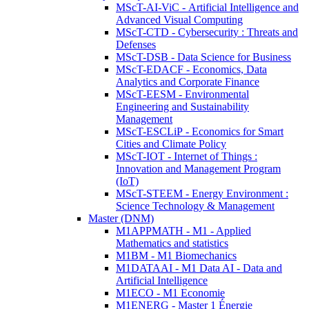
MScT-AI-ViC - Artificial Intelligence and
Advanced Visual Computing
MScT-CTD - Cybersecurity : Threats and
Defenses
MScT-DSB - Data Science for Business
MScT-EDACF - Economics, Data
Analytics and Corporate Finance
MScT-EESM - Environmental
Engineering and Sustainability
Management
MScT-ESCLiP - Economics for Smart
Cities and Climate Policy
MScT-IOT - Internet of Things :
Innovation and Management Program
(IoT)
MScT-STEEM - Energy Environment :
Science Technology & Management
Master (DNM)
M1APPMATH - M1 - Applied
Mathematics and statistics
M1BM - M1 Biomechanics
M1DATAAI - M1 Data AI - Data and
Artificial Intelligence
M1ECO - M1 Economie
M1ENERG - Master 1 Énergie