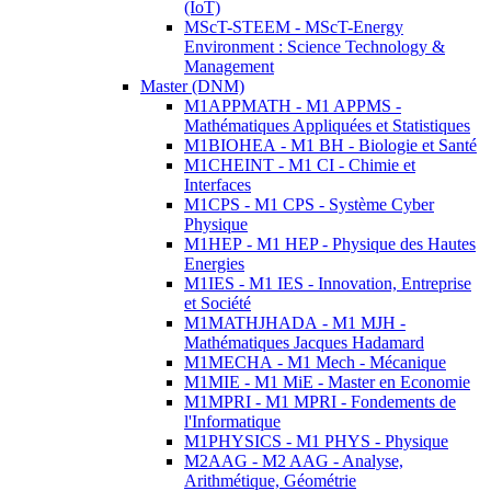
(IoT)
MScT-STEEM - MScT-Energy
Environment : Science Technology &
Management
Master (DNM)
M1APPMATH - M1 APPMS -
Mathématiques Appliquées et Statistiques
M1BIOHEA - M1 BH - Biologie et Santé
M1CHEINT - M1 CI - Chimie et
Interfaces
M1CPS - M1 CPS - Système Cyber
Physique
M1HEP - M1 HEP - Physique des Hautes
Energies
M1IES - M1 IES - Innovation, Entreprise
et Société
M1MATHJHADA - M1 MJH -
Mathématiques Jacques Hadamard
M1MECHA - M1 Mech - Mécanique
M1MIE - M1 MiE - Master en Economie
M1MPRI - M1 MPRI - Fondements de
l'Informatique
M1PHYSICS - M1 PHYS - Physique
M2AAG - M2 AAG - Analyse,
Arithmétique, Géométrie