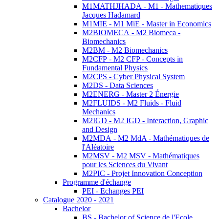
M1MATHJHADA - M1 - Mathematiques
Jacques Hadamard
M1MIE - M1 MiE - Master in Economics
M2BIOMECA - M2 Biomeca -
Biomechanics
M2BM - M2 Biomechanics
M2CFP - M2 CFP - Concepts in
Fundamental Physics
M2CPS - Cyber Physical System
M2DS - Data Sciences
M2ENERG - Master 2 Énergie
M2FLUIDS - M2 Fluids - Fluid
Mechanics
M2IGD - M2 IGD - Interaction, Graphic
and Design
M2MDA - M2 MdA - Mathématiques de
l'Aléatoire
M2MSV - M2 MSV - Mathématiques
pour les Sciences du Vivant
M2PIC - Projet Innovation Conception
Programme d'échange
PEI - Echanges PEI
Catalogue 2020 - 2021
Bachelor
BS - Bachelor of Science de l'Ecole