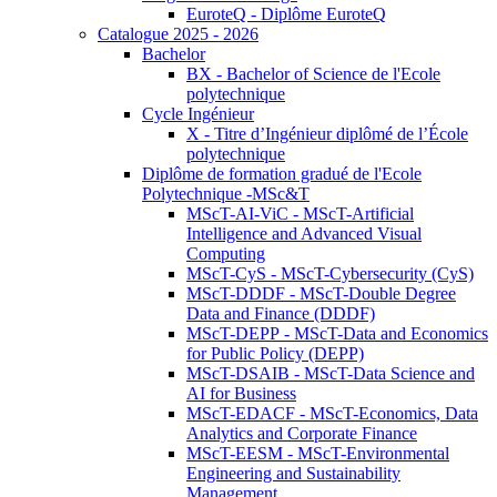
EuroteQ - Diplôme EuroteQ
Catalogue 2025 - 2026
Bachelor
BX - Bachelor of Science de l'Ecole
polytechnique
Cycle Ingénieur
X - Titre d’Ingénieur diplômé de l’École
polytechnique
Diplôme de formation gradué de l'Ecole
Polytechnique -MSc&T
MScT-AI-ViC - MScT-Artificial
Intelligence and Advanced Visual
Computing
MScT-CyS - MScT-Cybersecurity (CyS)
MScT-DDDF - MScT-Double Degree
Data and Finance (DDDF)
MScT-DEPP - MScT-Data and Economics
for Public Policy (DEPP)
MScT-DSAIB - MScT-Data Science and
AI for Business
MScT-EDACF - MScT-Economics, Data
Analytics and Corporate Finance
MScT-EESM - MScT-Environmental
Engineering and Sustainability
Management