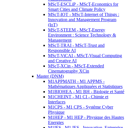
MScT-ESCLiP - MScT-Economics for
Smart Cities and Climate Policy
MScT-IOT - MScT-Internet of Things :
Innovation and Management Program
(IoT)
MScT-STEEM - MScT-Energy
Environment : Science Technology &
Management
MScT-TRAI - MScT-Trust and
Responsible AI
MScT-ViCAI - MScT-Visual Computing
and Creative AI
MScT-XCin - MScT-Extended
Cinematography XCin
Master (DNM)
M1APPMATH - M1 APPMS -
Mathématiques Appliquées et Statistiques
M1BIOHEA - M1 BH - Biologie et Santé
M1CHEINT - M1 CI - Chimie et
Interfaces
M1CPS - M1 CPS - Système Cyber
Physique
M1HEP - M1 HEP - Physique des Hautes
Energies
M1IES - M1 IES - Innovation, Entreprise