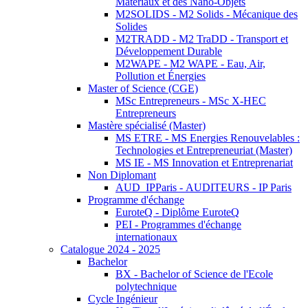
Matériaux et des Nano-Objets
M2SOLIDS - M2 Solids - Mécanique des
Solides
M2TRADD - M2 TraDD - Transport et
Développement Durable
M2WAPE - M2 WAPE - Eau, Air,
Pollution et Énergies
Master of Science (CGE)
MSc Entrepreneurs - MSc X-HEC
Entrepreneurs
Mastère spécialisé (Master)
MS ETRE - MS Energies Renouvelables :
Technologies et Entrepreneuriat (Master)
MS IE - MS Innovation et Entreprenariat
Non Diplomant
AUD_IPParis - AUDITEURS - IP Paris
Programme d'échange
EuroteQ - Diplôme EuroteQ
PEI - Programmes d'échange
internationaux
Catalogue 2024 - 2025
Bachelor
BX - Bachelor of Science de l'Ecole
polytechnique
Cycle Ingénieur