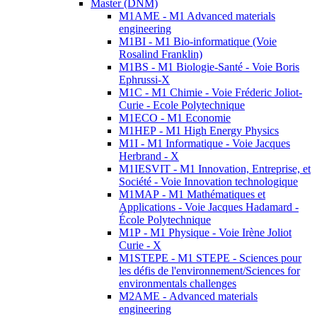
Master (DNM)
M1AME - M1 Advanced materials
engineering
M1BI - M1 Bio-informatique (Voie
Rosalind Franklin)
M1BS - M1 Biologie-Santé - Voie Boris
Ephrussi-X
M1C - M1 Chimie - Voie Fréderic Joliot-
Curie - Ecole Polytechnique
M1ECO - M1 Economie
M1HEP - M1 High Energy Physics
M1I - M1 Informatique - Voie Jacques
Herbrand - X
M1IESVIT - M1 Innovation, Entreprise, et
Société - Voie Innovation technologique
M1MAP - M1 Mathématiques et
Applications - Voie Jacques Hadamard -
École Polytechnique
M1P - M1 Physique - Voie Irène Joliot
Curie - X
M1STEPE - M1 STEPE - Sciences pour
les défis de l'environnement/Sciences for
environmentals challenges
M2AME - Advanced materials
engineering