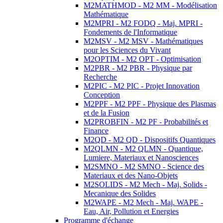
M2MATHMOD - M2 MM - Modélisation
Mathématique
M2MPRI - M2 FODQ - Maj. MPRI -
Fondements de l'Informatique
M2MSV - M2 MSV - Mathématiques
pour les Sciences du Vivant
M2OPTIM - M2 OPT - Optimisation
M2PBR - M2 PBR - Physique par
Recherche
M2PIC - M2 PIC - Projet Innovation
Conception
M2PPF - M2 PPF - Physique des Plasmas
et de la Fusion
M2PROBFIN - M2 PF - Probabilités et
Finance
M2QD - M2 QD - Dispositifs Quantiques
M2QLMN - M2 QLMN - Quantique,
Lumiere, Materiaux et Nanosciences
M2SMNO - M2 SMNO - Science des
Materiaux et des Nano-Objets
M2SOLIDS - M2 Mech - Maj. Solids -
Mecanique des Solides
M2WAPE - M2 Mech - Maj. WAPE -
Eau, Air, Pollution et Energies
Programme d'échange