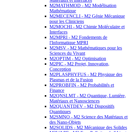
Matériaux et Interfaces
M2MATHMOD - M2 Modélisation
Mathématique
M2MECENCLI - M2 Génie Mécanique
pour les Cliniciens
M2MOCHI - M2 Chimie Moléculaire et
Interfaces
M2MPRI - M2 Fondements de
l'Informatique MPRI
M2MSV - M2 Mathématiques pour les
Sciences du Vivant
M2OPTIM - M2 Optimisation
M2PIC - M2 Projet, Innovation,
Conception
M2PLASPHYFUS - M2 Physique des
Plasmas et de la Fusion
M2PROBFIN - M2 Probabilités et
Finance
M2QNSLMT - M2 Quantique, Lumière,
Matériaux et Nanosciences
M2QUANTDEV - M2 Dispositifs
Quantiques
M2SMNO - M2 Science des Matériaux et
des Nano-Objets
M2SOLIDS - M2 Mécanique des Solides