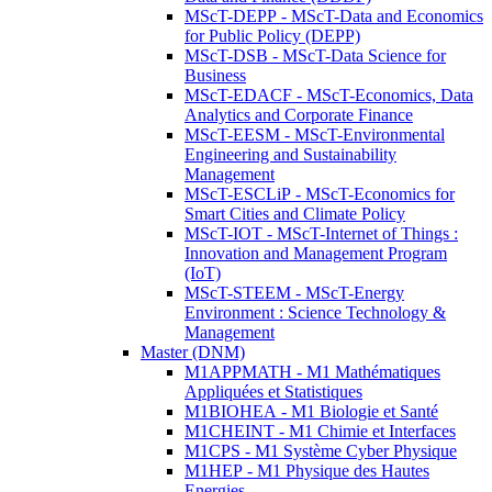
MScT-DEPP - MScT-Data and Economics
for Public Policy (DEPP)
MScT-DSB - MScT-Data Science for
Business
MScT-EDACF - MScT-Economics, Data
Analytics and Corporate Finance
MScT-EESM - MScT-Environmental
Engineering and Sustainability
Management
MScT-ESCLiP - MScT-Economics for
Smart Cities and Climate Policy
MScT-IOT - MScT-Internet of Things :
Innovation and Management Program
(IoT)
MScT-STEEM - MScT-Energy
Environment : Science Technology &
Management
Master (DNM)
M1APPMATH - M1 Mathématiques
Appliquées et Statistiques
M1BIOHEA - M1 Biologie et Santé
M1CHEINT - M1 Chimie et Interfaces
M1CPS - M1 Système Cyber Physique
M1HEP - M1 Physique des Hautes
Energies