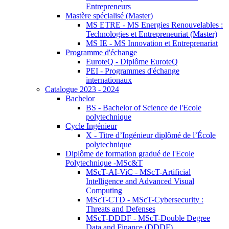
Entrepreneurs
Mastère spécialisé (Master)
MS ETRE - MS Energies Renouvelables :
Technologies et Entrepreneuriat (Master)
MS IE - MS Innovation et Entreprenariat
Programme d'échange
EuroteQ - Diplôme EuroteQ
PEI - Programmes d'échange
internationaux
Catalogue 2023 - 2024
Bachelor
BS - Bachelor of Science de l'Ecole
polytechnique
Cycle Ingénieur
X - Titre d’Ingénieur diplômé de l’École
polytechnique
Diplôme de formation gradué de l'Ecole
Polytechnique -MSc&T
MScT-AI-ViC - MScT-Artificial
Intelligence and Advanced Visual
Computing
MScT-CTD - MScT-Cybersecurity :
Threats and Defenses
MScT-DDDF - MScT-Double Degree
Data and Finance (DDDF)