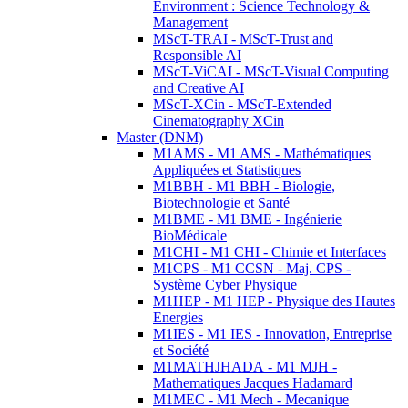
Environment : Science Technology &
Management
MScT-TRAI - MScT-Trust and
Responsible AI
MScT-ViCAI - MScT-Visual Computing
and Creative AI
MScT-XCin - MScT-Extended
Cinematography XCin
Master (DNM)
M1AMS - M1 AMS - Mathématiques
Appliquées et Statistiques
M1BBH - M1 BBH - Biologie,
Biotechnologie et Santé
M1BME - M1 BME - Ingénierie
BioMédicale
M1CHI - M1 CHI - Chimie et Interfaces
M1CPS - M1 CCSN - Maj. CPS -
Système Cyber Physique
M1HEP - M1 HEP - Physique des Hautes
Energies
M1IES - M1 IES - Innovation, Entreprise
et Société
M1MATHJHADA - M1 MJH -
Mathematiques Jacques Hadamard
M1MEC - M1 Mech - Mecanique