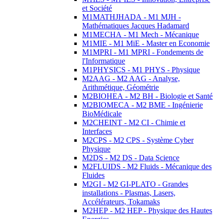
et Société
M1MATHJHADA - M1 MJH -
Mathématiques Jacques Hadamard
M1MECHA - M1 Mech - Mécanique
M1MIE - M1 MiE - Master en Economie
M1MPRI - M1 MPRI - Fondements de
l'Informatique
M1PHYSICS - M1 PHYS - Physique
M2AAG - M2 AAG - Analyse,
Arithmétique, Géométrie
M2BIOHEA - M2 BH - Biologie et Santé
M2BIOMECA - M2 BME - Ingénierie
BioMédicale
M2CHEINT - M2 CI - Chimie et
Interfaces
M2CPS - M2 CPS - Système Cyber
Physique
M2DS - M2 DS - Data Science
M2FLUIDS - M2 Fluids - Mécanique des
Fluides
M2GI - M2 GI-PLATO - Grandes
installations - Plasmas, Lasers,
Accélérateurs, Tokamaks
M2HEP - M2 HEP - Physique des Hautes