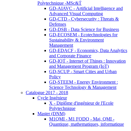
Polytechnique -MSc&T
GD-AIAVC - Artificial Intelligence and
Advanced Visual Computing
GD-CTD - Cybersecurity : Threats &
Defenses
GD-DSB - Data Science for Business
GD-ECOSEM - Ecotechnologies for
Sustainability & Environment
Management
GD-EDACF - Economics, Data Analytics
and Corporate Finance
GD-IOT - Internet of Things : Innovation
and Management Program (IoT)
GD-SCUP - Smart Cities and Urban
Policy
GD-STEEM - Energy Environment :
Science Technology & Management
Catalogue 2017 - 2018
Cycle Ingénieur
X - Diplôme d'ingénieur de l'Ecole
Polytechnique
Master (DNM)
M1QMI - M1 FODQ - Maj. QMI -
Quantique, mathematiques, informatique