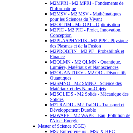
M2MPRI - M2 MPRI - Fondements de
l'Informatique
M2MSV - M2 MSV - Mathématiques
pour les Sciences du Vivant
M2OPTIM - M2 OPT - Optimisation
M2PIC - M2 PIC - Projet, Innovation,
Conception
M2PLASPHYFUS - M2 PPF - Physique
des Plasmas et de la Fusion
M2PROBFIN - M2 PF - Probabilités et
Finance
M2QLMN - M2 QLMN - Quantique,
Lumière, Matériaux et Nanosciences
M2QUANTDEV - M2 QD - Dispositifs
Quantiques
M2SMNO - M2 SMNO - Science des
Matériaux et des Nano-Objets
M2SOLIDS - M2 Solids - Mécanique des
Solides
M2TRADD - M2 TraDD - Transport et
Développement Durable
M2WAPE - M2 WAPE - Eau, Pollution de
l'Air et Energie
Master of Science (CGE)
MSc Entrepreneurs - MSc X-HEC