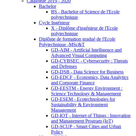
Catalogue 2019 - 2020
Bachelor
BS - Bachelor of Science de l'Ecole
polytechnique
Cycle Ingénieur
X - Diplôme d'ingénieur de l'Ecole
polytechnique
Diplôme de formation gradué de l'Ecole
Polytechnique -MSc&T
GD-AIM - Artificial Intelligence and
Advanced Visual Computing
GD-CYBSEC - Cybersecurity : Threats
and Defenses
GD-DSB - Data Science for Business
GD-EDCF - Economics, Data Analytics
and Corporate Finance
GD-EESTM - Energy Environment :
Science Technology & Management
GD-ESEM - Ecotechnologies for
Sustainability & Environment
Management
GD-IOT - Internet of Things : Innovation
and Management Program (IoT)
GD-SCUP - Smart Cities and Urban
Policy