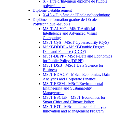
X - Titre d’Ingénieur diplômé de l’École
polytechnique
Diplôme d'établissement
X-4A - Diplôme de l'Ecole polytechnique
Diplôme de formation gradué de l'Ecole
Polytechnique -MSc&T
MScT-AI-ViC - MScT-Artificial
Intelligence and Advanced Visual
Computing
MScT-CyS - MScT-Cybersecurity (CyS)
MScT-DDDF - MScT-Double Degree
Data and Finance (DDDF)
MScT-DEPP - MScT-Data and Economics
for Public Policy (DEPP)
MScT-DSB - MScT-Data Science for
Business
MScT-EDACF - MScT-Economics, Data
Analytics and Corporate Finance
MScT-EESM - MScT-Environmental
Engineering and Sustainability
Management
MScT-ESCLiP - MScT-Economics for
Smart Cities and Climate Policy
MScT-IOT - MScT-Internet of Things :
Innovation and Management Program