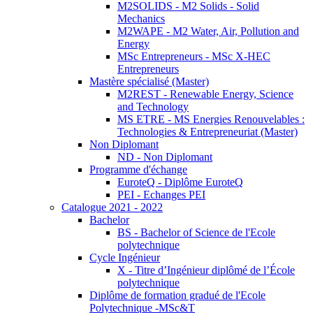
M2SOLIDS - M2 Solids - Solid
Mechanics
M2WAPE - M2 Water, Air, Pollution and
Energy
MSc Entrepreneurs - MSc X-HEC
Entrepreneurs
Mastère spécialisé (Master)
M2REST - Renewable Energy, Science
and Technology
MS ETRE - MS Energies Renouvelables :
Technologies & Entrepreneuriat (Master)
Non Diplomant
ND - Non Diplomant
Programme d'échange
EuroteQ - Diplôme EuroteQ
PEI - Echanges PEI
Catalogue 2021 - 2022
Bachelor
BS - Bachelor of Science de l'Ecole
polytechnique
Cycle Ingénieur
X - Titre d’Ingénieur diplômé de l’École
polytechnique
Diplôme de formation gradué de l'Ecole
Polytechnique -MSc&T