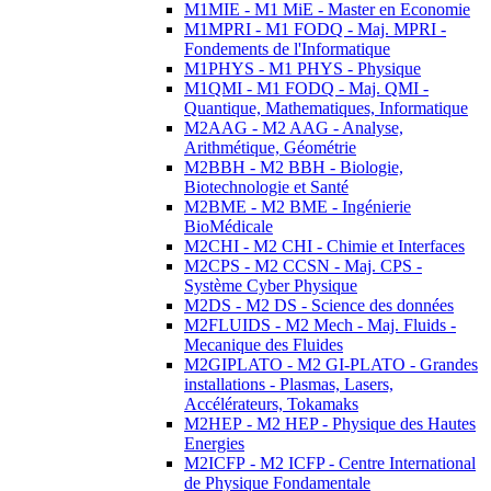
M1MIE - M1 MiE - Master en Economie
M1MPRI - M1 FODQ - Maj. MPRI -
Fondements de l'Informatique
M1PHYS - M1 PHYS - Physique
M1QMI - M1 FODQ - Maj. QMI -
Quantique, Mathematiques, Informatique
M2AAG - M2 AAG - Analyse,
Arithmétique, Géométrie
M2BBH - M2 BBH - Biologie,
Biotechnologie et Santé
M2BME - M2 BME - Ingénierie
BioMédicale
M2CHI - M2 CHI - Chimie et Interfaces
M2CPS - M2 CCSN - Maj. CPS -
Système Cyber Physique
M2DS - M2 DS - Science des données
M2FLUIDS - M2 Mech - Maj. Fluids -
Mecanique des Fluides
M2GIPLATO - M2 GI-PLATO - Grandes
installations - Plasmas, Lasers,
Accélérateurs, Tokamaks
M2HEP - M2 HEP - Physique des Hautes
Energies
M2ICFP - M2 ICFP - Centre International
de Physique Fondamentale