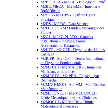
M2BIOHEA - M2 BH - Biologie et Santé
M2BIOMECA - M2 BME - Ingénierie
BioMédicale
M2CPS - M2 CPS - Système Cyber
Physique
M2DS - M2 DS - Data Science
M2FLUIDS - M2 Fluids - Mécanique des
Fluides
M2GI - M2 GI-PLATO - Grandes
installations - Plasmas, Lasers,
Accélérateurs, Tokamaks
M2HEP - M2 HEP - Physique des Hautes
Energies
M2ICFP - M2 ICFP - Centre International
de Physique Fondamentale
M2MACHI - M2 MACHI - Chimie des
Matériaux et Interfaces
M2MARES - M2 PBR - Physique par
Recherche
M2MATHMOD - M2 MM - Modélisation
Mathématique
M2MECENCLI - M2 MECENCLI -
Génie Mécanique pour les Cliniciens
M2MOCHI - M2 MoChI - Chimie
Moléculaire et Interfaces