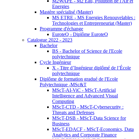
M2WAPE - M2 Eau, Pollution de l'Air et
Energies
Mastère spécialisé (Master)
MS ETRE - MS Energies Renouvelables :
Technologies et Entrepreneuriat (Master)
Programme d'échange
EuroteQ - Diplôme EuroteQ
Catalogue 2022 - 2023
Bachelor
BS - Bachelor of Science de l'Ecole
polytechnique
Cycle Ingénieur
X - Titre d’Ingénieur diplômé de l’École
polytechnique
Diplôme de formation gradué de l'Ecole
Polytechnique -MSc&T
MScT-AI-ViC - MScT-Artificial
Intelligence and Advanced Visual
Computing
MScT-CTD - MScT-Cybersecurity :
Threats and Defenses
MScT-DSB - MScT-Data Science for
Business
MScT-EDACF - MScT-Economics, Data
Analytics and Corporate Finance