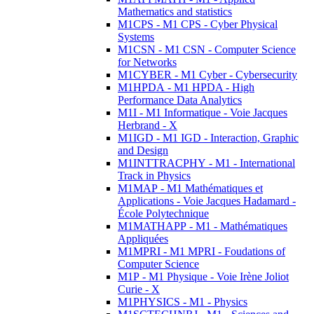
Mathematics and statistics
M1CPS - M1 CPS - Cyber Physical
Systems
M1CSN - M1 CSN - Computer Science
for Networks
M1CYBER - M1 Cyber - Cybersecurity
M1HPDA - M1 HPDA - High
Performance Data Analytics
M1I - M1 Informatique - Voie Jacques
Herbrand - X
M1IGD - M1 IGD - Interaction, Graphic
and Design
M1INTTRACPHY - M1 - International
Track in Physics
M1MAP - M1 Mathématiques et
Applications - Voie Jacques Hadamard -
École Polytechnique
M1MATHAPP - M1 - Mathématiques
Appliquées
M1MPRI - M1 MPRI - Foudations of
Computer Science
M1P - M1 Physique - Voie Irène Joliot
Curie - X
M1PHYSICS - M1 - Physics