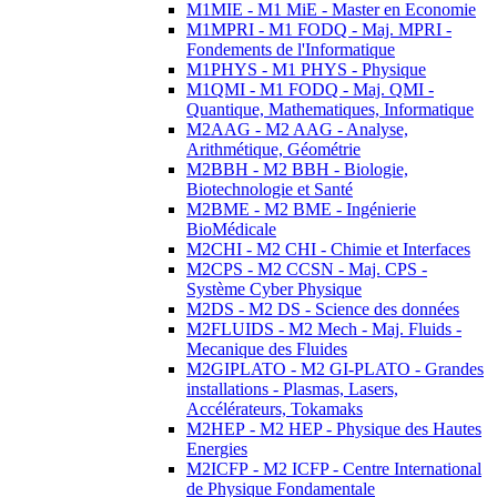
M1MIE - M1 MiE - Master en Economie
M1MPRI - M1 FODQ - Maj. MPRI -
Fondements de l'Informatique
M1PHYS - M1 PHYS - Physique
M1QMI - M1 FODQ - Maj. QMI -
Quantique, Mathematiques, Informatique
M2AAG - M2 AAG - Analyse,
Arithmétique, Géométrie
M2BBH - M2 BBH - Biologie,
Biotechnologie et Santé
M2BME - M2 BME - Ingénierie
BioMédicale
M2CHI - M2 CHI - Chimie et Interfaces
M2CPS - M2 CCSN - Maj. CPS -
Système Cyber Physique
M2DS - M2 DS - Science des données
M2FLUIDS - M2 Mech - Maj. Fluids -
Mecanique des Fluides
M2GIPLATO - M2 GI-PLATO - Grandes
installations - Plasmas, Lasers,
Accélérateurs, Tokamaks
M2HEP - M2 HEP - Physique des Hautes
Energies
M2ICFP - M2 ICFP - Centre International
de Physique Fondamentale