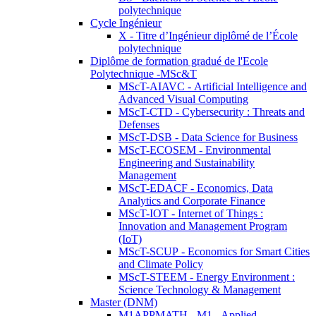
polytechnique
Cycle Ingénieur
X - Titre d’Ingénieur diplômé de l’École
polytechnique
Diplôme de formation gradué de l'Ecole
Polytechnique -MSc&T
MScT-AIAVC - Artificial Intelligence and
Advanced Visual Computing
MScT-CTD - Cybersecurity : Threats and
Defenses
MScT-DSB - Data Science for Business
MScT-ECOSEM - Environmental
Engineering and Sustainability
Management
MScT-EDACF - Economics, Data
Analytics and Corporate Finance
MScT-IOT - Internet of Things :
Innovation and Management Program
(IoT)
MScT-SCUP - Economics for Smart Cities
and Climate Policy
MScT-STEEM - Energy Environment :
Science Technology & Management
Master (DNM)
M1APPMATH - M1 - Applied