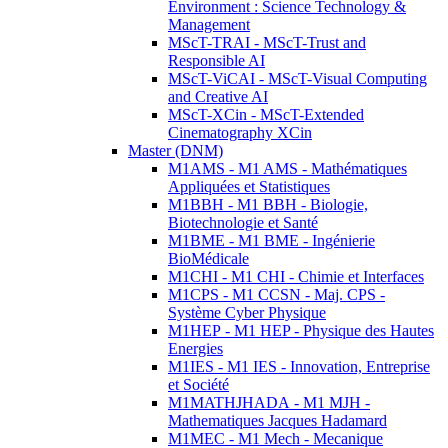
Environment : Science Technology &
Management
MScT-TRAI - MScT-Trust and
Responsible AI
MScT-ViCAI - MScT-Visual Computing
and Creative AI
MScT-XCin - MScT-Extended
Cinematography XCin
Master (DNM)
M1AMS - M1 AMS - Mathématiques
Appliquées et Statistiques
M1BBH - M1 BBH - Biologie,
Biotechnologie et Santé
M1BME - M1 BME - Ingénierie
BioMédicale
M1CHI - M1 CHI - Chimie et Interfaces
M1CPS - M1 CCSN - Maj. CPS -
Système Cyber Physique
M1HEP - M1 HEP - Physique des Hautes
Energies
M1IES - M1 IES - Innovation, Entreprise
et Société
M1MATHJHADA - M1 MJH -
Mathematiques Jacques Hadamard
M1MEC - M1 Mech - Mecanique