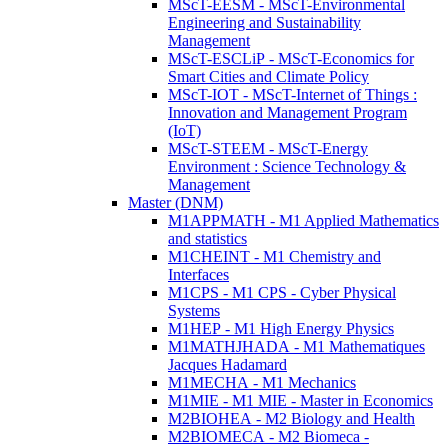
MScT-EESM - MScT-Environmental
Engineering and Sustainability
Management
MScT-ESCLiP - MScT-Economics for
Smart Cities and Climate Policy
MScT-IOT - MScT-Internet of Things :
Innovation and Management Program
(IoT)
MScT-STEEM - MScT-Energy
Environment : Science Technology &
Management
Master (DNM)
M1APPMATH - M1 Applied Mathematics
and statistics
M1CHEINT - M1 Chemistry and
Interfaces
M1CPS - M1 CPS - Cyber Physical
Systems
M1HEP - M1 High Energy Physics
M1MATHJHADA - M1 Mathematiques
Jacques Hadamard
M1MECHA - M1 Mechanics
M1MIE - M1 MIE - Master in Economics
M2BIOHEA - M2 Biology and Health
M2BIOMECA - M2 Biomeca -