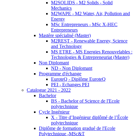
M2SOLIDS - M2 Solids - Solid
Mechanics
M2WAPE - M2 Water, Air, Pollution and
Energy
MSc Entrepreneurs - MSc X-HEC
Entrepreneurs
Mastère spécialisé (Master)
M2REST - Renewable Energy, Science
and Technology
MS ETRE - MS Energies Renouvelables :
Technologies & Entrepreneuriat (Master)
Non Diplomant
ND - Non Diplomant
Programme d'échange
EuroteQ - Diplôme EuroteQ
PEI - Echanges PEI
Catalogue 2021 - 2022
Bachelor
BS - Bachelor of Science de l'Ecole
polytechnique
Cycle Ingénieur
X - Titre d’Ingénieur diplômé de l’École
polytechnique
Diplôme de formation gradué de l'Ecole
Polytechnique -MSc&T