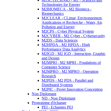
M1SCTECHNRJ - M1 - Sciences and
Technologies for Energy
M2BIOMECA - M2 Biomeca -
Biomechanics
M2CLEAR - CLimat, Environnement,
Applications et Recherche - Water, Air,
Pollution and Energy
M2CPS - Cyber Physical System
M2CYBER - M2 Cyber - Cybersecurity
M2DS - Data Sciences
M2HPDA - M2 HPDA - High
Performance Data Analytics
M2IGD - M2 IGD - Interaction, Graphic
and Design
M2MPRI - M2 MPRI - Foudations of
Computer Science
M2MPRO - M2 MPRO - Operation
Research
M2PDS - M2 PDS - Parallel and
Distributed Systems
M2PIC - Projet Innovation Conception
Non Diplomant
ND - Non Diplomant
Programme d'échange
PEI - Echanges PEI