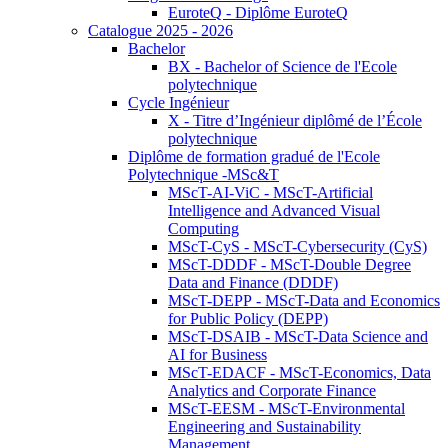
EuroteQ - Diplôme EuroteQ
Catalogue 2025 - 2026
Bachelor
BX - Bachelor of Science de l'Ecole
polytechnique
Cycle Ingénieur
X - Titre d’Ingénieur diplômé de l’École
polytechnique
Diplôme de formation gradué de l'Ecole
Polytechnique -MSc&T
MScT-AI-ViC - MScT-Artificial
Intelligence and Advanced Visual
Computing
MScT-CyS - MScT-Cybersecurity (CyS)
MScT-DDDF - MScT-Double Degree
Data and Finance (DDDF)
MScT-DEPP - MScT-Data and Economics
for Public Policy (DEPP)
MScT-DSAIB - MScT-Data Science and
AI for Business
MScT-EDACF - MScT-Economics, Data
Analytics and Corporate Finance
MScT-EESM - MScT-Environmental
Engineering and Sustainability
Management