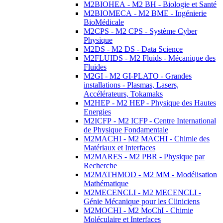
M2BIOHEA - M2 BH - Biologie et Santé
M2BIOMECA - M2 BME - Ingénierie
BioMédicale
M2CPS - M2 CPS - Système Cyber
Physique
M2DS - M2 DS - Data Science
M2FLUIDS - M2 Fluids - Mécanique des
Fluides
M2GI - M2 GI-PLATO - Grandes
installations - Plasmas, Lasers,
Accélérateurs, Tokamaks
M2HEP - M2 HEP - Physique des Hautes
Energies
M2ICFP - M2 ICFP - Centre International
de Physique Fondamentale
M2MACHI - M2 MACHI - Chimie des
Matériaux et Interfaces
M2MARES - M2 PBR - Physique par
Recherche
M2MATHMOD - M2 MM - Modélisation
Mathématique
M2MECENCLI - M2 MECENCLI -
Génie Mécanique pour les Cliniciens
M2MOCHI - M2 MoChI - Chimie
Moléculaire et Interfaces