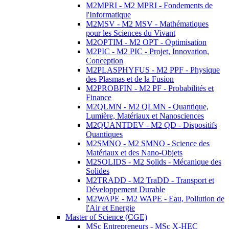
M2MPRI - M2 MPRI - Fondements de
l'Informatique
M2MSV - M2 MSV - Mathématiques
pour les Sciences du Vivant
M2OPTIM - M2 OPT - Optimisation
M2PIC - M2 PIC - Projet, Innovation,
Conception
M2PLASPHYFUS - M2 PPF - Physique
des Plasmas et de la Fusion
M2PROBFIN - M2 PF - Probabilités et
Finance
M2QLMN - M2 QLMN - Quantique,
Lumière, Matériaux et Nanosciences
M2QUANTDEV - M2 QD - Dispositifs
Quantiques
M2SMNO - M2 SMNO - Science des
Matériaux et des Nano-Objets
M2SOLIDS - M2 Solids - Mécanique des
Solides
M2TRADD - M2 TraDD - Transport et
Développement Durable
M2WAPE - M2 WAPE - Eau, Pollution de
l'Air et Energie
Master of Science (CGE)
MSc Entrepreneurs - MSc X-HEC