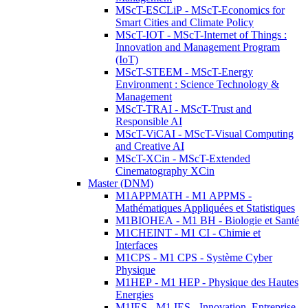
MScT-ESCLiP - MScT-Economics for
Smart Cities and Climate Policy
MScT-IOT - MScT-Internet of Things :
Innovation and Management Program
(IoT)
MScT-STEEM - MScT-Energy
Environment : Science Technology &
Management
MScT-TRAI - MScT-Trust and
Responsible AI
MScT-ViCAI - MScT-Visual Computing
and Creative AI
MScT-XCin - MScT-Extended
Cinematography XCin
Master (DNM)
M1APPMATH - M1 APPMS -
Mathématiques Appliquées et Statistiques
M1BIOHEA - M1 BH - Biologie et Santé
M1CHEINT - M1 CI - Chimie et
Interfaces
M1CPS - M1 CPS - Système Cyber
Physique
M1HEP - M1 HEP - Physique des Hautes
Energies
M1IES - M1 IES - Innovation, Entreprise