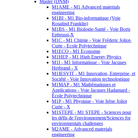
Master (DNM)
M1AME - M1 Advanced materials
engineering
M1BI - M1 Bio-informatique (Voie
Rosalind Franklin)
M1BS - M1 Biologie-Santé - Voie Boris
Ephrussi-X
M1C - M1 Chimie - Voie Fréderic Joliot-
Curie - Ecole Polytechnique
M1ECO - M1 Economie
M1HEP - M1 High Energy Physics
M1I - M1 Informatique - Voie Jacques
Herbrand - X
M1IESVIT - M1 Innovation, Entreprise, et
Société - Voie Innovation technologique
M1MAP - M1 Mathématiques et
Applications - Voie Jacques Hadamard -
École Polytechnique
M1P - M1 Physique - Voie Irène Joliot
Curie - X
M1STEPE - M1 STEPE - Sciences pour
les défis de l'environnement/Sciences for
environmentals challenges
M2AME - Advanced materials
engineering