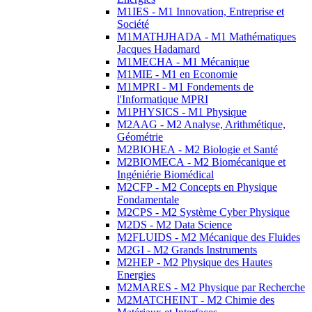
M1IES - M1 Innovation, Entreprise et
Société
M1MATHJHADA - M1 Mathématiques
Jacques Hadamard
M1MECHA - M1 Mécanique
M1MIE - M1 en Economie
M1MPRI - M1 Fondements de
l'Informatique MPRI
M1PHYSICS - M1 Physique
M2AAG - M2 Analyse, Arithmétique,
Géométrie
M2BIOHEA - M2 Biologie et Santé
M2BIOMECA - M2 Biomécanique et
Ingéniérie Biomédical
M2CFP - M2 Concepts en Physique
Fondamentale
M2CPS - M2 Système Cyber Physique
M2DS - M2 Data Science
M2FLUIDS - M2 Mécanique des Fluides
M2GI - M2 Grands Instruments
M2HEP - M2 Physique des Hautes
Energies
M2MARES - M2 Physique par Recherche
M2MATCHEINT - M2 Chimie des