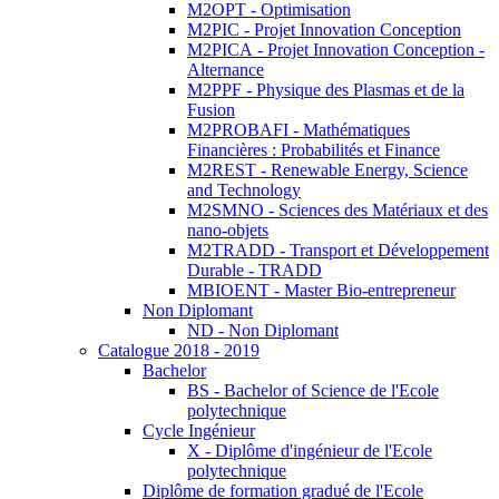
M2OPT - Optimisation
M2PIC - Projet Innovation Conception
M2PICA - Projet Innovation Conception -
Alternance
M2PPF - Physique des Plasmas et de la
Fusion
M2PROBAFI - Mathématiques
Financières : Probabilités et Finance
M2REST - Renewable Energy, Science
and Technology
M2SMNO - Sciences des Matériaux et des
nano-objets
M2TRADD - Transport et Développement
Durable - TRADD
MBIOENT - Master Bio-entrepreneur
Non Diplomant
ND - Non Diplomant
Catalogue 2018 - 2019
Bachelor
BS - Bachelor of Science de l'Ecole
polytechnique
Cycle Ingénieur
X - Diplôme d'ingénieur de l'Ecole
polytechnique
Diplôme de formation gradué de l'Ecole