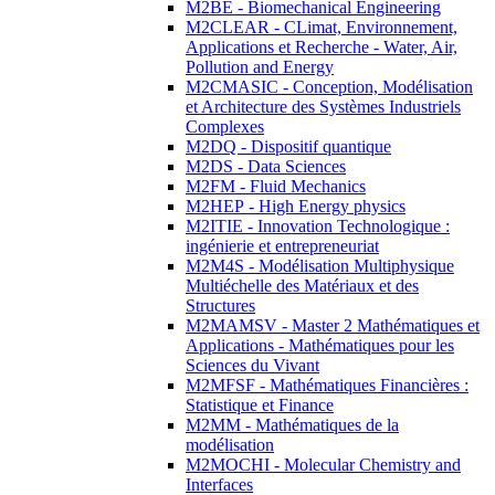
M2BE - Biomechanical Engineering
M2CLEAR - CLimat, Environnement,
Applications et Recherche - Water, Air,
Pollution and Energy
M2CMASIC - Conception, Modélisation
et Architecture des Systèmes Industriels
Complexes
M2DQ - Dispositif quantique
M2DS - Data Sciences
M2FM - Fluid Mechanics
M2HEP - High Energy physics
M2ITIE - Innovation Technologique :
ingénierie et entrepreneuriat
M2M4S - Modélisation Multiphysique
Multiéchelle des Matériaux et des
Structures
M2MAMSV - Master 2 Mathématiques et
Applications - Mathématiques pour les
Sciences du Vivant
M2MFSF - Mathématiques Financières :
Statistique et Finance
M2MM - Mathématiques de la
modélisation
M2MOCHI - Molecular Chemistry and
Interfaces