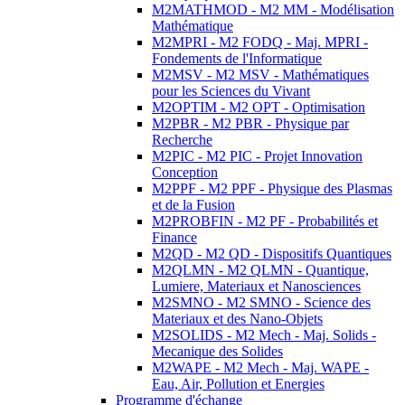
M2MATHMOD - M2 MM - Modélisation
Mathématique
M2MPRI - M2 FODQ - Maj. MPRI -
Fondements de l'Informatique
M2MSV - M2 MSV - Mathématiques
pour les Sciences du Vivant
M2OPTIM - M2 OPT - Optimisation
M2PBR - M2 PBR - Physique par
Recherche
M2PIC - M2 PIC - Projet Innovation
Conception
M2PPF - M2 PPF - Physique des Plasmas
et de la Fusion
M2PROBFIN - M2 PF - Probabilités et
Finance
M2QD - M2 QD - Dispositifs Quantiques
M2QLMN - M2 QLMN - Quantique,
Lumiere, Materiaux et Nanosciences
M2SMNO - M2 SMNO - Science des
Materiaux et des Nano-Objets
M2SOLIDS - M2 Mech - Maj. Solids -
Mecanique des Solides
M2WAPE - M2 Mech - Maj. WAPE -
Eau, Air, Pollution et Energies
Programme d'échange