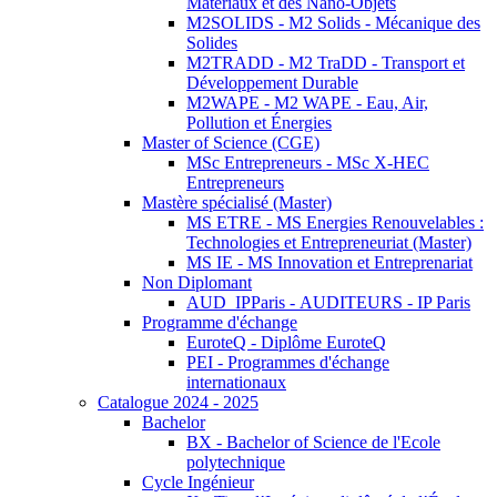
Matériaux et des Nano-Objets
M2SOLIDS - M2 Solids - Mécanique des
Solides
M2TRADD - M2 TraDD - Transport et
Développement Durable
M2WAPE - M2 WAPE - Eau, Air,
Pollution et Énergies
Master of Science (CGE)
MSc Entrepreneurs - MSc X-HEC
Entrepreneurs
Mastère spécialisé (Master)
MS ETRE - MS Energies Renouvelables :
Technologies et Entrepreneuriat (Master)
MS IE - MS Innovation et Entreprenariat
Non Diplomant
AUD_IPParis - AUDITEURS - IP Paris
Programme d'échange
EuroteQ - Diplôme EuroteQ
PEI - Programmes d'échange
internationaux
Catalogue 2024 - 2025
Bachelor
BX - Bachelor of Science de l'Ecole
polytechnique
Cycle Ingénieur