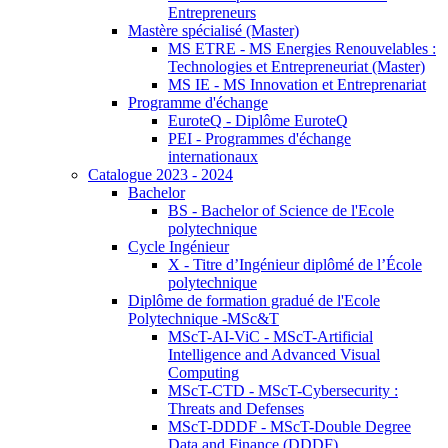
Entrepreneurs
Mastère spécialisé (Master)
MS ETRE - MS Energies Renouvelables :
Technologies et Entrepreneuriat (Master)
MS IE - MS Innovation et Entreprenariat
Programme d'échange
EuroteQ - Diplôme EuroteQ
PEI - Programmes d'échange
internationaux
Catalogue 2023 - 2024
Bachelor
BS - Bachelor of Science de l'Ecole
polytechnique
Cycle Ingénieur
X - Titre d’Ingénieur diplômé de l’École
polytechnique
Diplôme de formation gradué de l'Ecole
Polytechnique -MSc&T
MScT-AI-ViC - MScT-Artificial
Intelligence and Advanced Visual
Computing
MScT-CTD - MScT-Cybersecurity :
Threats and Defenses
MScT-DDDF - MScT-Double Degree
Data and Finance (DDDF)