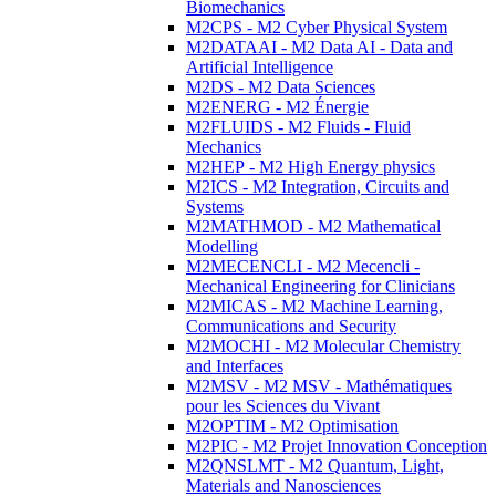
Biomechanics
M2CPS - M2 Cyber Physical System
M2DATAAI - M2 Data AI - Data and
Artificial Intelligence
M2DS - M2 Data Sciences
M2ENERG - M2 Énergie
M2FLUIDS - M2 Fluids - Fluid
Mechanics
M2HEP - M2 High Energy physics
M2ICS - M2 Integration, Circuits and
Systems
M2MATHMOD - M2 Mathematical
Modelling
M2MECENCLI - M2 Mecencli -
Mechanical Engineering for Clinicians
M2MICAS - M2 Machine Learning,
Communications and Security
M2MOCHI - M2 Molecular Chemistry
and Interfaces
M2MSV - M2 MSV - Mathématiques
pour les Sciences du Vivant
M2OPTIM - M2 Optimisation
M2PIC - M2 Projet Innovation Conception
M2QNSLMT - M2 Quantum, Light,
Materials and Nanosciences