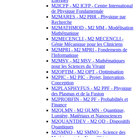
Energies
M2ICFP - M2 ICFP - Centre International
de Physique Fondamentale
M2MARES - M2 PBR - Physique par
Recherche
M2MATHMOD - M2 MM - Modélisation
Mathématique
M2MECENCLI - M2 MECENCLI -
Génie Mécanique pour les Cliniciens
M2MPRI - M2 MPRI - Fondements de
l'Informatique
M2MSV - M2 MSV - Mathématiques
pour les Sciences du Vivant
M2OPTIM - M2 OPT - Optimisation
M2PIC - M2 PIC - Projet, Innovation,
Conception
M2PLASPHYFUS - M2 PPF - Physique
des Plasmas et de la Fusion
M2PROBFIN - M2 PF - Probabilités et
Finance
M2QLMN - M2 QLMN - Quantique,
Lumière, Matériaux et Nanosciences
M2QUANTDEV - M2 QD - Dispositifs
Quantiques
M2SMNO - M2 SMNO - Science des