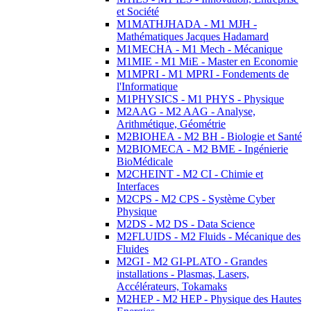
et Société
M1MATHJHADA - M1 MJH -
Mathématiques Jacques Hadamard
M1MECHA - M1 Mech - Mécanique
M1MIE - M1 MiE - Master en Economie
M1MPRI - M1 MPRI - Fondements de
l'Informatique
M1PHYSICS - M1 PHYS - Physique
M2AAG - M2 AAG - Analyse,
Arithmétique, Géométrie
M2BIOHEA - M2 BH - Biologie et Santé
M2BIOMECA - M2 BME - Ingénierie
BioMédicale
M2CHEINT - M2 CI - Chimie et
Interfaces
M2CPS - M2 CPS - Système Cyber
Physique
M2DS - M2 DS - Data Science
M2FLUIDS - M2 Fluids - Mécanique des
Fluides
M2GI - M2 GI-PLATO - Grandes
installations - Plasmas, Lasers,
Accélérateurs, Tokamaks
M2HEP - M2 HEP - Physique des Hautes