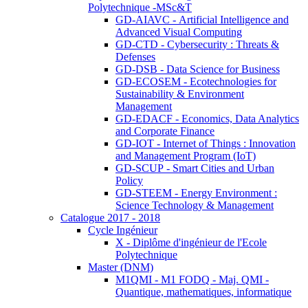
Polytechnique -MSc&T
GD-AIAVC - Artificial Intelligence and
Advanced Visual Computing
GD-CTD - Cybersecurity : Threats &
Defenses
GD-DSB - Data Science for Business
GD-ECOSEM - Ecotechnologies for
Sustainability & Environment
Management
GD-EDACF - Economics, Data Analytics
and Corporate Finance
GD-IOT - Internet of Things : Innovation
and Management Program (IoT)
GD-SCUP - Smart Cities and Urban
Policy
GD-STEEM - Energy Environment :
Science Technology & Management
Catalogue 2017 - 2018
Cycle Ingénieur
X - Diplôme d'ingénieur de l'Ecole
Polytechnique
Master (DNM)
M1QMI - M1 FODQ - Maj. QMI -
Quantique, mathematiques, informatique