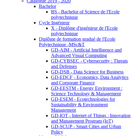
Catalogue 2019 - 2020
Bachelor
BS - Bachelor of Science de l'Ecole
polytechnique
Cycle Ingénieur
X - Diplôme d'ingénieur de l'Ecole
polytechnique
Diplôme de formation gradué de l'Ecole
Polytechnique -MSc&T
GD-AIM - Artificial Intelligence and
Advanced Visual Computing
GD-CYBSEC - Cybersecurity : Threats
and Defenses
GD-DSB - Data Science for Business
GD-EDCF - Economics, Data Analytics
and Corporate Finance
GD-EESTM - Energy Environment :
Science Technology & Management
GD-ESEM - Ecotechnologies for
Sustainability & Environment
Management
GD-IOT - Internet of Things : Innovation
and Management Program (IoT)
GD-SCUP - Smart Cities and Urban
Policy