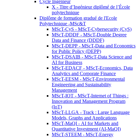
Cycle Ingénieur
X - Titre d’Ingénieur diplômé de l’École
polytechnique
Diplôme de formation gradué de l'Ecole
Polytechnique -MSc&T
MScT-CyS - MScT-Cybersecurity (CyS)
MScT-DDDF - MScT-Double Degree
Data and Finance (DDDF)
MScT-DEPP - MScT-Data and Economics
for Public Policy (DEPP)
MScT-DSAIB - MScT-Data Science and
AI for Business
MScT-EDACF - MScT-Economics, Data
Analytics and Corporate Finance
MScT-EESM - MScT-Environmental
Engineering and Sustainability
Management
MScT-IOT - MScT-Internet of Things :
Innovation and Management Program
(IoT)
MScT-LLGA - Track : Large Language
Models, Graphs and Applications
MScT-MaQI - AI for Markets and
Quantitative Investment (AI-MaQI)
MScT-STEEM - MScT-Energy