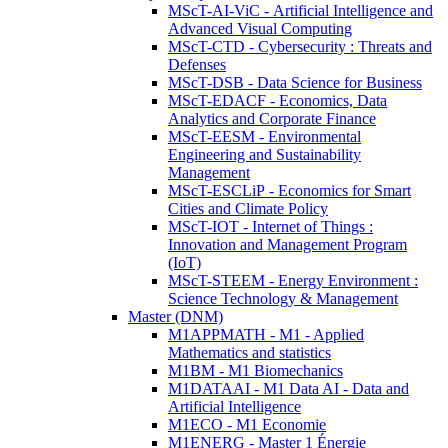
MScT-AI-ViC - Artificial Intelligence and
Advanced Visual Computing
MScT-CTD - Cybersecurity : Threats and
Defenses
MScT-DSB - Data Science for Business
MScT-EDACF - Economics, Data
Analytics and Corporate Finance
MScT-EESM - Environmental
Engineering and Sustainability
Management
MScT-ESCLiP - Economics for Smart
Cities and Climate Policy
MScT-IOT - Internet of Things :
Innovation and Management Program
(IoT)
MScT-STEEM - Energy Environment :
Science Technology & Management
Master (DNM)
M1APPMATH - M1 - Applied
Mathematics and statistics
M1BM - M1 Biomechanics
M1DATAAI - M1 Data AI - Data and
Artificial Intelligence
M1ECO - M1 Economie
M1ENERG - Master 1 Énergie