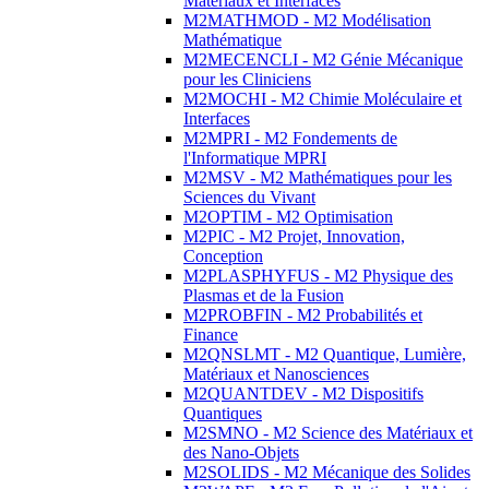
Matériaux et Interfaces
M2MATHMOD - M2 Modélisation
Mathématique
M2MECENCLI - M2 Génie Mécanique
pour les Cliniciens
M2MOCHI - M2 Chimie Moléculaire et
Interfaces
M2MPRI - M2 Fondements de
l'Informatique MPRI
M2MSV - M2 Mathématiques pour les
Sciences du Vivant
M2OPTIM - M2 Optimisation
M2PIC - M2 Projet, Innovation,
Conception
M2PLASPHYFUS - M2 Physique des
Plasmas et de la Fusion
M2PROBFIN - M2 Probabilités et
Finance
M2QNSLMT - M2 Quantique, Lumière,
Matériaux et Nanosciences
M2QUANTDEV - M2 Dispositifs
Quantiques
M2SMNO - M2 Science des Matériaux et
des Nano-Objets
M2SOLIDS - M2 Mécanique des Solides