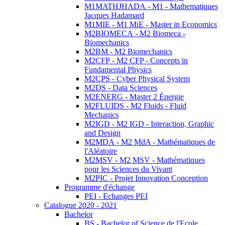
M1MATHJHADA - M1 - Mathematiques
Jacques Hadamard
M1MIE - M1 MiE - Master in Economics
M2BIOMECA - M2 Biomeca -
Biomechanics
M2BM - M2 Biomechanics
M2CFP - M2 CFP - Concepts in
Fundamental Physics
M2CPS - Cyber Physical System
M2DS - Data Sciences
M2ENERG - Master 2 Énergie
M2FLUIDS - M2 Fluids - Fluid
Mechanics
M2IGD - M2 IGD - Interaction, Graphic
and Design
M2MDA - M2 MdA - Mathématiques de
l'Aléatoire
M2MSV - M2 MSV - Mathématiques
pour les Sciences du Vivant
M2PIC - Projet Innovation Conception
Programme d'échange
PEI - Echanges PEI
Catalogue 2020 - 2021
Bachelor
BS - Bachelor of Science de l'Ecole