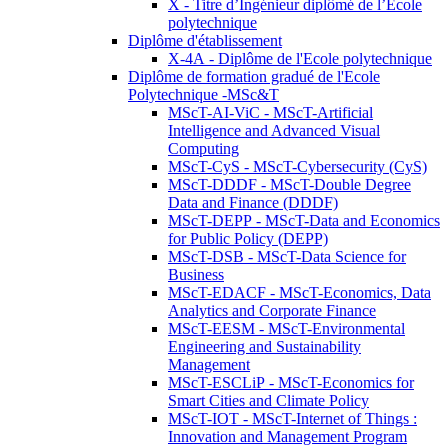
X - Titre d’Ingénieur diplômé de l’École
polytechnique
Diplôme d'établissement
X-4A - Diplôme de l'Ecole polytechnique
Diplôme de formation gradué de l'Ecole
Polytechnique -MSc&T
MScT-AI-ViC - MScT-Artificial
Intelligence and Advanced Visual
Computing
MScT-CyS - MScT-Cybersecurity (CyS)
MScT-DDDF - MScT-Double Degree
Data and Finance (DDDF)
MScT-DEPP - MScT-Data and Economics
for Public Policy (DEPP)
MScT-DSB - MScT-Data Science for
Business
MScT-EDACF - MScT-Economics, Data
Analytics and Corporate Finance
MScT-EESM - MScT-Environmental
Engineering and Sustainability
Management
MScT-ESCLiP - MScT-Economics for
Smart Cities and Climate Policy
MScT-IOT - MScT-Internet of Things :
Innovation and Management Program