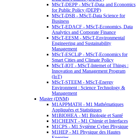
MScT-DEPP - MScT-Data and Economics
for Public Policy (DEPP)
MScT-DSB - MScT-Data Science for
Business
MScT-EDACF - MScT-Economics, Data
Analytics and Corporate Finance
MScT-EESM - MScT-Environmental
Engineering and Sustainability
Management
MScT-ESCLiP - MScT-Economics for
Smart Cities and Climate Policy
MScT-IOT - MScT-Internet of Things :
Innovation and Management Program
(IoT)
MScT-STEEM - MScT-Energy
Environment : Science Technology &
Management
Master (DNM)
M1APPMATH - M1 Mathématiques
Appliquées et Statistiques
M1BIOHEA - M1 Biologie et Santé
M1CHEINT - M1 Chimie et Interfaces
M1CPS - M1 Système Cyber Physique
M1HEP - M1 Physique des Hautes
Energies