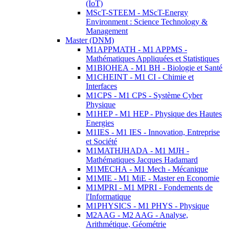
(IoT)
MScT-STEEM - MScT-Energy
Environment : Science Technology &
Management
Master (DNM)
M1APPMATH - M1 APPMS -
Mathématiques Appliquées et Statistiques
M1BIOHEA - M1 BH - Biologie et Santé
M1CHEINT - M1 CI - Chimie et
Interfaces
M1CPS - M1 CPS - Système Cyber
Physique
M1HEP - M1 HEP - Physique des Hautes
Energies
M1IES - M1 IES - Innovation, Entreprise
et Société
M1MATHJHADA - M1 MJH -
Mathématiques Jacques Hadamard
M1MECHA - M1 Mech - Mécanique
M1MIE - M1 MiE - Master en Economie
M1MPRI - M1 MPRI - Fondements de
l'Informatique
M1PHYSICS - M1 PHYS - Physique
M2AAG - M2 AAG - Analyse,
Arithmétique, Géométrie