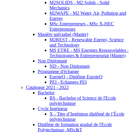
M2SOLIDS - M2 Solids - Solid
Mechanics
M2WAPE - M2 Water, Air, Pollution and
Energy
MSc Entrepreneurs - MSc X-HEC
Entrepreneurs
Mastère spécialisé (Master)
M2REST - Renewable Energy, Science
and Technology
MS ETRE - MS Energies Renouvelables :
Technologies & Entrepreneuriat (Master)
Non Diplomant
ND - Non Diplomant
Programme d'échange
EuroteQ - Diplôme EuroteQ
PEI - Echanges PEI
Catalogue 2021 - 2022
Bachelor
BS - Bachelor of Science de l'Ecole
polytechnique
Cycle Ingénieur
X - Titre d’Ingénieur diplômé de l’École
polytechnique
Diplôme de formation gradué de l'Ecole
Polytechnique -MSc&T