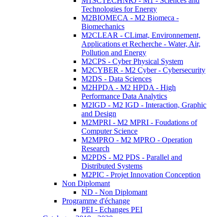
M1SCTECHNRJ - M1 - Sciences and
Technologies for Energy
M2BIOMECA - M2 Biomeca -
Biomechanics
M2CLEAR - CLimat, Environnement,
Applications et Recherche - Water, Air,
Pollution and Energy
M2CPS - Cyber Physical System
M2CYBER - M2 Cyber - Cybersecurity
M2DS - Data Sciences
M2HPDA - M2 HPDA - High
Performance Data Analytics
M2IGD - M2 IGD - Interaction, Graphic
and Design
M2MPRI - M2 MPRI - Foudations of
Computer Science
M2MPRO - M2 MPRO - Operation
Research
M2PDS - M2 PDS - Parallel and
Distributed Systems
M2PIC - Projet Innovation Conception
Non Diplomant
ND - Non Diplomant
Programme d'échange
PEI - Echanges PEI