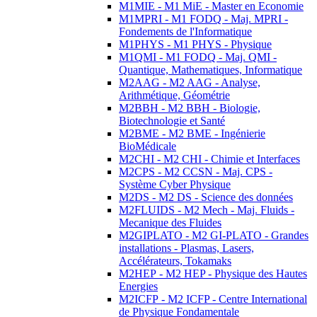
M1MIE - M1 MiE - Master en Economie
M1MPRI - M1 FODQ - Maj. MPRI -
Fondements de l'Informatique
M1PHYS - M1 PHYS - Physique
M1QMI - M1 FODQ - Maj. QMI -
Quantique, Mathematiques, Informatique
M2AAG - M2 AAG - Analyse,
Arithmétique, Géométrie
M2BBH - M2 BBH - Biologie,
Biotechnologie et Santé
M2BME - M2 BME - Ingénierie
BioMédicale
M2CHI - M2 CHI - Chimie et Interfaces
M2CPS - M2 CCSN - Maj. CPS -
Système Cyber Physique
M2DS - M2 DS - Science des données
M2FLUIDS - M2 Mech - Maj. Fluids -
Mecanique des Fluides
M2GIPLATO - M2 GI-PLATO - Grandes
installations - Plasmas, Lasers,
Accélérateurs, Tokamaks
M2HEP - M2 HEP - Physique des Hautes
Energies
M2ICFP - M2 ICFP - Centre International
de Physique Fondamentale