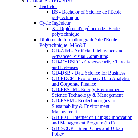
Catalogue 2019 - 2020
Bachelor
BS - Bachelor of Science de l'Ecole
polytechnique
Cycle Ingénieur
X - Diplôme d'ingénieur de l'Ecole
polytechnique
Diplôme de formation gradué de l'Ecole
Polytechnique -MSc&T
GD-AIM - Artificial Intelligence and
Advanced Visual Computing
GD-CYBSEC - Cybersecurity : Threats
and Defenses
GD-DSB - Data Science for Business
GD-EDCF - Economics, Data Analytics
and Corporate Finance
GD-EESTM - Energy Environment :
Science Technology & Management
GD-ESEM - Ecotechnologies for
Sustainability & Environment
Management
GD-IOT - Internet of Things : Innovation
and Management Program (IoT)
GD-SCUP - Smart Cities and Urban
Policy