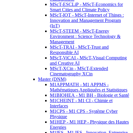
MScT-ESCLiP - MScT-Economics for
Smart Cities and Climate Policy
MScT-IOT - MScT-Internet of Things :
Innovation and Management Program
(IoT)
MScT-STEEM - MScT-Energy
Environment : Science Technology &
Management
MScT-TRAI - MScT-Trust and
Responsible AI
MScT-ViCAI - MScT-Visual Computing
and Creative AI
MScT-XCin - MScT-Extended
Cinematography XCin
Master (DNM)
M1APPMATH - M1 APPMS -
Mathématiques Appliquées et Statistiques
M1BIOHEA - M1 BH - Biologie et Santé
M1CHEINT - M1 CI - Chimie et
Interfaces
M1CPS - M1 CPS - Système Cyber
Physique
M1HEP - M1 HEP - Physique des Hautes
Energies
M1IES - M1 IES - Innovation, Entreprise