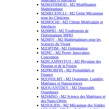
Matériaux et Interfaces
M2MATHMOD - M2 Modélisation
Mathématique
M2MECENCLI - M2 Génie Mécanique
pour les Cliniciens
M2MOCHI - M2 Chimie Moléculaire et
Interfaces
M2MPRI - M2 Fondements de
l'Informatique MPRI
M2MSV - M2 Mathématiques pour les
Sciences du Vivant
M2OPTIM - M2 Optimisation
M2PIC - M2 Projet, Innovation,
Conception
M2PLASPHYFUS - M2 Physique des
Plasmas et de la Fusion
M2PROBFIN - M2 Probabilités et
Finance
M2QNSLMT - M2 Quantique, Lumière,
Matériaux et Nanosciences
M2QUANTDEV - M2 Dispositifs
Quantiques
M2SMNO - M2 Science des Matériaux et
des Nano-Objets
M2SOLIDS - M2 Mécanique des Solides