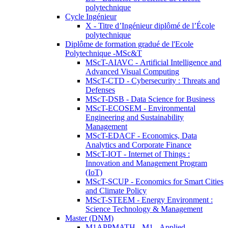
polytechnique
Cycle Ingénieur
X - Titre d’Ingénieur diplômé de l’École
polytechnique
Diplôme de formation gradué de l'Ecole
Polytechnique -MSc&T
MScT-AIAVC - Artificial Intelligence and
Advanced Visual Computing
MScT-CTD - Cybersecurity : Threats and
Defenses
MScT-DSB - Data Science for Business
MScT-ECOSEM - Environmental
Engineering and Sustainability
Management
MScT-EDACF - Economics, Data
Analytics and Corporate Finance
MScT-IOT - Internet of Things :
Innovation and Management Program
(IoT)
MScT-SCUP - Economics for Smart Cities
and Climate Policy
MScT-STEEM - Energy Environment :
Science Technology & Management
Master (DNM)
M1APPMATH - M1 - Applied