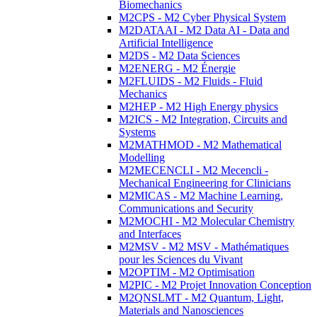
Biomechanics
M2CPS - M2 Cyber Physical System
M2DATAAI - M2 Data AI - Data and
Artificial Intelligence
M2DS - M2 Data Sciences
M2ENERG - M2 Énergie
M2FLUIDS - M2 Fluids - Fluid
Mechanics
M2HEP - M2 High Energy physics
M2ICS - M2 Integration, Circuits and
Systems
M2MATHMOD - M2 Mathematical
Modelling
M2MECENCLI - M2 Mecencli -
Mechanical Engineering for Clinicians
M2MICAS - M2 Machine Learning,
Communications and Security
M2MOCHI - M2 Molecular Chemistry
and Interfaces
M2MSV - M2 MSV - Mathématiques
pour les Sciences du Vivant
M2OPTIM - M2 Optimisation
M2PIC - M2 Projet Innovation Conception
M2QNSLMT - M2 Quantum, Light,
Materials and Nanosciences