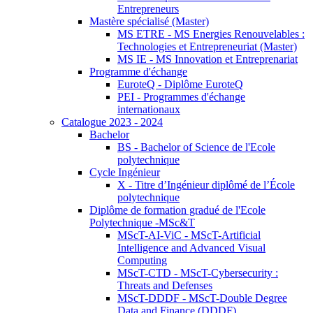
Entrepreneurs
Mastère spécialisé (Master)
MS ETRE - MS Energies Renouvelables :
Technologies et Entrepreneuriat (Master)
MS IE - MS Innovation et Entreprenariat
Programme d'échange
EuroteQ - Diplôme EuroteQ
PEI - Programmes d'échange
internationaux
Catalogue 2023 - 2024
Bachelor
BS - Bachelor of Science de l'Ecole
polytechnique
Cycle Ingénieur
X - Titre d’Ingénieur diplômé de l’École
polytechnique
Diplôme de formation gradué de l'Ecole
Polytechnique -MSc&T
MScT-AI-ViC - MScT-Artificial
Intelligence and Advanced Visual
Computing
MScT-CTD - MScT-Cybersecurity :
Threats and Defenses
MScT-DDDF - MScT-Double Degree
Data and Finance (DDDF)