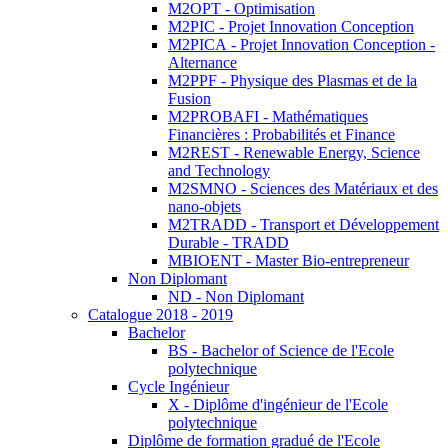
M2OPT - Optimisation
M2PIC - Projet Innovation Conception
M2PICA - Projet Innovation Conception -
Alternance
M2PPF - Physique des Plasmas et de la
Fusion
M2PROBAFI - Mathématiques
Financières : Probabilités et Finance
M2REST - Renewable Energy, Science
and Technology
M2SMNO - Sciences des Matériaux et des
nano-objets
M2TRADD - Transport et Développement
Durable - TRADD
MBIOENT - Master Bio-entrepreneur
Non Diplomant
ND - Non Diplomant
Catalogue 2018 - 2019
Bachelor
BS - Bachelor of Science de l'Ecole
polytechnique
Cycle Ingénieur
X - Diplôme d'ingénieur de l'Ecole
polytechnique
Diplôme de formation gradué de l'Ecole