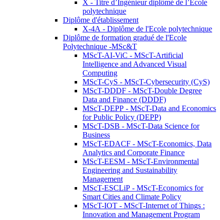
X - Titre d’Ingénieur diplômé de l’École
polytechnique
Diplôme d'établissement
X-4A - Diplôme de l'Ecole polytechnique
Diplôme de formation gradué de l'Ecole
Polytechnique -MSc&T
MScT-AI-ViC - MScT-Artificial
Intelligence and Advanced Visual
Computing
MScT-CyS - MScT-Cybersecurity (CyS)
MScT-DDDF - MScT-Double Degree
Data and Finance (DDDF)
MScT-DEPP - MScT-Data and Economics
for Public Policy (DEPP)
MScT-DSB - MScT-Data Science for
Business
MScT-EDACF - MScT-Economics, Data
Analytics and Corporate Finance
MScT-EESM - MScT-Environmental
Engineering and Sustainability
Management
MScT-ESCLiP - MScT-Economics for
Smart Cities and Climate Policy
MScT-IOT - MScT-Internet of Things :
Innovation and Management Program