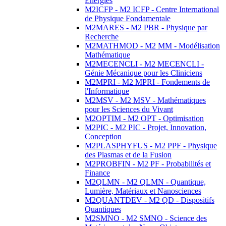
Energies
M2ICFP - M2 ICFP - Centre International
de Physique Fondamentale
M2MARES - M2 PBR - Physique par
Recherche
M2MATHMOD - M2 MM - Modélisation
Mathématique
M2MECENCLI - M2 MECENCLI -
Génie Mécanique pour les Cliniciens
M2MPRI - M2 MPRI - Fondements de
l'Informatique
M2MSV - M2 MSV - Mathématiques
pour les Sciences du Vivant
M2OPTIM - M2 OPT - Optimisation
M2PIC - M2 PIC - Projet, Innovation,
Conception
M2PLASPHYFUS - M2 PPF - Physique
des Plasmas et de la Fusion
M2PROBFIN - M2 PF - Probabilités et
Finance
M2QLMN - M2 QLMN - Quantique,
Lumière, Matériaux et Nanosciences
M2QUANTDEV - M2 QD - Dispositifs
Quantiques
M2SMNO - M2 SMNO - Science des