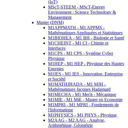
(IoT)
MScT-STEEM - MScT-Energy
Environment : Science Technology &
Management
Master (DNM)
M1APPMATH - M1 APPMS -
Mathématiques Appliquées et Statistiques
M1BIOHEA - M1 BH - Biologie et Santé
M1CHEINT - M1 CI - Chimie et
Interfaces
M1CPS - M1 CPS - Système Cyber
Physique
M1HEP - M1 HEP - Physique des Hautes
Energies
M1IES - M1 IES - Innovation, Entreprise
et Société
M1MATHJHADA - M1 MJH -
Mathématiques Jacques Hadamard
M1MECHA - M1 Mech - Mécanique
M1MIE - M1 MiE - Master en Economie
M1MPRI - M1 MPRI - Fondements de
l'Informatique
M1PHYSICS - M1 PHYS - Physique
M2AAG - M2 AAG - Analyse,
Arithmétique, Géométrie