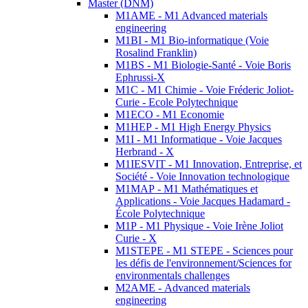
Master (DNM)
M1AME - M1 Advanced materials
engineering
M1BI - M1 Bio-informatique (Voie
Rosalind Franklin)
M1BS - M1 Biologie-Santé - Voie Boris
Ephrussi-X
M1C - M1 Chimie - Voie Fréderic Joliot-
Curie - Ecole Polytechnique
M1ECO - M1 Economie
M1HEP - M1 High Energy Physics
M1I - M1 Informatique - Voie Jacques
Herbrand - X
M1IESVIT - M1 Innovation, Entreprise, et
Société - Voie Innovation technologique
M1MAP - M1 Mathématiques et
Applications - Voie Jacques Hadamard -
École Polytechnique
M1P - M1 Physique - Voie Irène Joliot
Curie - X
M1STEPE - M1 STEPE - Sciences pour
les défis de l'environnement/Sciences for
environmentals challenges
M2AME - Advanced materials
engineering