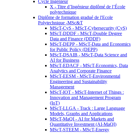
Cycle Ingénieur
X - Titre d’Ingénieur diplômé de l’École
polytechnique
Diplôme de formation gradué de l'Ecole
Polytechnique -MSc&T
MScT-CyS - MScT-Cybersecurity (CyS)
MScT-DDDF - MScT-Double Degree
Data and Finance (DDDF)
MScT-DEPP - MScT-Data and Economics
for Public Policy (DEPP)
MScT-DSAIB - MScT-Data Science and
AI for Business
MScT-EDACF - MScT-Economics, Data
Analytics and Corporate Finance
MScT-EESM - MScT-Environmental
Engineering and Sustainability
Management
MScT-IOT - MScT-Internet of Things :
Innovation and Management Program
(IoT)
MScT-LLGA - Track : Large Language
Models, Graphs and Applications
MScT-MaQI - AI for Markets and
Quantitative Investment (AI-MaQI)
MScT-STEEM - MScT-Energy