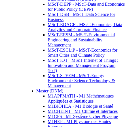
MScT-DEPP - MScT-Data and Economics
for Public Policy (DEPP)
MScT-DSB - MScT-Data Science for
Business
MScT-EDACF - MScT-Economics, Data
Analytics and Corporate Finance
MScT-EESM - MScT-Environmental
Engineering and Sustainability
Management
MScT-ESCLiP - MScT-Economics for
Smart Cities and Climate Policy
MScT-IOT - MScT-Internet of Things :
Innovation and Management Program
(IoT)
MScT-STEEM - MScT-Energy
Environment : Science Technology &
Management
Master (DNM)
M1APPMATH - M1 Mathématiques
Appliquées et Statistiques
M1BIOHEA - M1 Biologie et Santé
M1CHEINT - M1 Chimie et Interfaces
M1CPS - M1 Système Cyber Physique
M1HEP - M1 Physique des Hautes
Energies