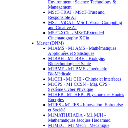
Environment : Science Technology &
Management
MScT-TRAI - MScT-Trust and
Responsible AI
MScT-ViCAI - MScT-Visual Computing
and Creative AI
MScT-XCin - MScT-Extended
Cinematography XCin
Master (DNM)
M1AMS - M1 AMS - Mathématiques
Appliquées et Statistiques
M1BBH - M1 BBH - Biologie,
Biotechnologie et Santé
M1BME - M1 BME - Ingénierie
BioMédicale
M1CHI - M1 CHI - Chimie et Interfaces
M1CPS - M1 CCSN - Maj. CPS -
Système Cyber Physique
M1HEP - M1 HEP - Physique des Hautes
Energies
M1IES - M1 IES - Innovation, Entreprise
et Société
M1MATHJHADA - M1 MJH -
Mathematiques Jacques Hadamard
M1MEC - M1 Mech - Mecanique