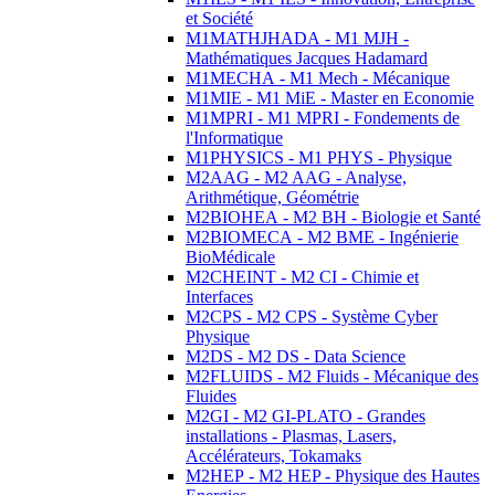
et Société
M1MATHJHADA - M1 MJH -
Mathématiques Jacques Hadamard
M1MECHA - M1 Mech - Mécanique
M1MIE - M1 MiE - Master en Economie
M1MPRI - M1 MPRI - Fondements de
l'Informatique
M1PHYSICS - M1 PHYS - Physique
M2AAG - M2 AAG - Analyse,
Arithmétique, Géométrie
M2BIOHEA - M2 BH - Biologie et Santé
M2BIOMECA - M2 BME - Ingénierie
BioMédicale
M2CHEINT - M2 CI - Chimie et
Interfaces
M2CPS - M2 CPS - Système Cyber
Physique
M2DS - M2 DS - Data Science
M2FLUIDS - M2 Fluids - Mécanique des
Fluides
M2GI - M2 GI-PLATO - Grandes
installations - Plasmas, Lasers,
Accélérateurs, Tokamaks
M2HEP - M2 HEP - Physique des Hautes