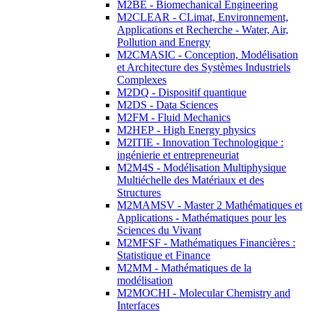
M2BE - Biomechanical Engineering
M2CLEAR - CLimat, Environnement,
Applications et Recherche - Water, Air,
Pollution and Energy
M2CMASIC - Conception, Modélisation
et Architecture des Systèmes Industriels
Complexes
M2DQ - Dispositif quantique
M2DS - Data Sciences
M2FM - Fluid Mechanics
M2HEP - High Energy physics
M2ITIE - Innovation Technologique :
ingénierie et entrepreneuriat
M2M4S - Modélisation Multiphysique
Multiéchelle des Matériaux et des
Structures
M2MAMSV - Master 2 Mathématiques et
Applications - Mathématiques pour les
Sciences du Vivant
M2MFSF - Mathématiques Financières :
Statistique et Finance
M2MM - Mathématiques de la
modélisation
M2MOCHI - Molecular Chemistry and
Interfaces