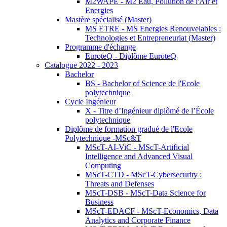
M2WAPE - M2 Eau, Pollution de l'Air et
Energies
Mastère spécialisé (Master)
MS ETRE - MS Energies Renouvelables :
Technologies et Entrepreneuriat (Master)
Programme d'échange
EuroteQ - Diplôme EuroteQ
Catalogue 2022 - 2023
Bachelor
BS - Bachelor of Science de l'Ecole
polytechnique
Cycle Ingénieur
X - Titre d’Ingénieur diplômé de l’École
polytechnique
Diplôme de formation gradué de l'Ecole
Polytechnique -MSc&T
MScT-AI-ViC - MScT-Artificial
Intelligence and Advanced Visual
Computing
MScT-CTD - MScT-Cybersecurity :
Threats and Defenses
MScT-DSB - MScT-Data Science for
Business
MScT-EDACF - MScT-Economics, Data
Analytics and Corporate Finance