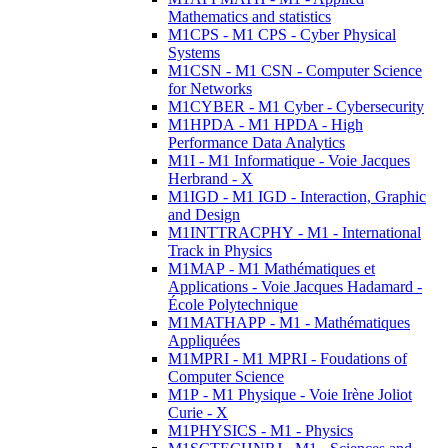
Mathematics and statistics
M1CPS - M1 CPS - Cyber Physical
Systems
M1CSN - M1 CSN - Computer Science
for Networks
M1CYBER - M1 Cyber - Cybersecurity
M1HPDA - M1 HPDA - High
Performance Data Analytics
M1I - M1 Informatique - Voie Jacques
Herbrand - X
M1IGD - M1 IGD - Interaction, Graphic
and Design
M1INTTRACPHY - M1 - International
Track in Physics
M1MAP - M1 Mathématiques et
Applications - Voie Jacques Hadamard -
École Polytechnique
M1MATHAPP - M1 - Mathématiques
Appliquées
M1MPRI - M1 MPRI - Foudations of
Computer Science
M1P - M1 Physique - Voie Irène Joliot
Curie - X
M1PHYSICS - M1 - Physics