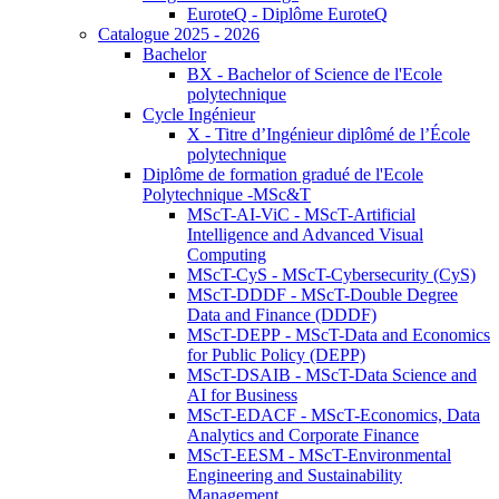
EuroteQ - Diplôme EuroteQ
Catalogue 2025 - 2026
Bachelor
BX - Bachelor of Science de l'Ecole
polytechnique
Cycle Ingénieur
X - Titre d’Ingénieur diplômé de l’École
polytechnique
Diplôme de formation gradué de l'Ecole
Polytechnique -MSc&T
MScT-AI-ViC - MScT-Artificial
Intelligence and Advanced Visual
Computing
MScT-CyS - MScT-Cybersecurity (CyS)
MScT-DDDF - MScT-Double Degree
Data and Finance (DDDF)
MScT-DEPP - MScT-Data and Economics
for Public Policy (DEPP)
MScT-DSAIB - MScT-Data Science and
AI for Business
MScT-EDACF - MScT-Economics, Data
Analytics and Corporate Finance
MScT-EESM - MScT-Environmental
Engineering and Sustainability
Management