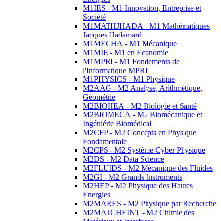
M1IES - M1 Innovation, Entreprise et
Société
M1MATHJHADA - M1 Mathématiques
Jacques Hadamard
M1MECHA - M1 Mécanique
M1MIE - M1 en Economie
M1MPRI - M1 Fondements de
l'Informatique MPRI
M1PHYSICS - M1 Physique
M2AAG - M2 Analyse, Arithmétique,
Géométrie
M2BIOHEA - M2 Biologie et Santé
M2BIOMECA - M2 Biomécanique et
Ingéniérie Biomédical
M2CFP - M2 Concepts en Physique
Fondamentale
M2CPS - M2 Système Cyber Physique
M2DS - M2 Data Science
M2FLUIDS - M2 Mécanique des Fluides
M2GI - M2 Grands Instruments
M2HEP - M2 Physique des Hautes
Energies
M2MARES - M2 Physique par Recherche
M2MATCHEINT - M2 Chimie des