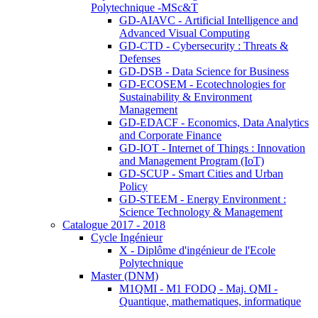
Polytechnique -MSc&T
GD-AIAVC - Artificial Intelligence and
Advanced Visual Computing
GD-CTD - Cybersecurity : Threats &
Defenses
GD-DSB - Data Science for Business
GD-ECOSEM - Ecotechnologies for
Sustainability & Environment
Management
GD-EDACF - Economics, Data Analytics
and Corporate Finance
GD-IOT - Internet of Things : Innovation
and Management Program (IoT)
GD-SCUP - Smart Cities and Urban
Policy
GD-STEEM - Energy Environment :
Science Technology & Management
Catalogue 2017 - 2018
Cycle Ingénieur
X - Diplôme d'ingénieur de l'Ecole
Polytechnique
Master (DNM)
M1QMI - M1 FODQ - Maj. QMI -
Quantique, mathematiques, informatique