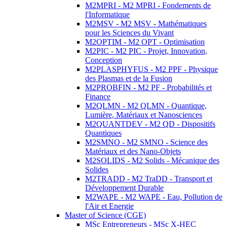
M2MPRI - M2 MPRI - Fondements de
l'Informatique
M2MSV - M2 MSV - Mathématiques
pour les Sciences du Vivant
M2OPTIM - M2 OPT - Optimisation
M2PIC - M2 PIC - Projet, Innovation,
Conception
M2PLASPHYFUS - M2 PPF - Physique
des Plasmas et de la Fusion
M2PROBFIN - M2 PF - Probabilités et
Finance
M2QLMN - M2 QLMN - Quantique,
Lumière, Matériaux et Nanosciences
M2QUANTDEV - M2 QD - Dispositifs
Quantiques
M2SMNO - M2 SMNO - Science des
Matériaux et des Nano-Objets
M2SOLIDS - M2 Solids - Mécanique des
Solides
M2TRADD - M2 TraDD - Transport et
Développement Durable
M2WAPE - M2 WAPE - Eau, Pollution de
l'Air et Energie
Master of Science (CGE)
MSc Entrepreneurs - MSc X-HEC