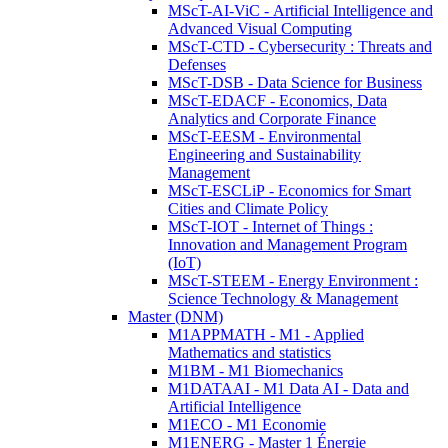
MScT-AI-ViC - Artificial Intelligence and
Advanced Visual Computing
MScT-CTD - Cybersecurity : Threats and
Defenses
MScT-DSB - Data Science for Business
MScT-EDACF - Economics, Data
Analytics and Corporate Finance
MScT-EESM - Environmental
Engineering and Sustainability
Management
MScT-ESCLiP - Economics for Smart
Cities and Climate Policy
MScT-IOT - Internet of Things :
Innovation and Management Program
(IoT)
MScT-STEEM - Energy Environment :
Science Technology & Management
Master (DNM)
M1APPMATH - M1 - Applied
Mathematics and statistics
M1BM - M1 Biomechanics
M1DATAAI - M1 Data AI - Data and
Artificial Intelligence
M1ECO - M1 Economie
M1ENERG - Master 1 Énergie