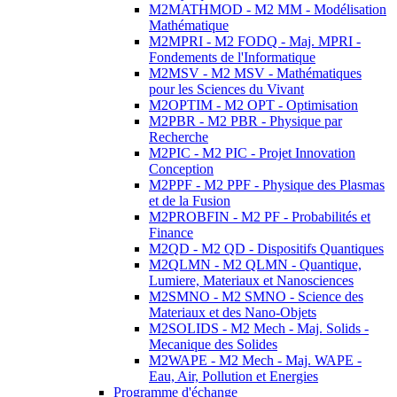
M2MATHMOD - M2 MM - Modélisation
Mathématique
M2MPRI - M2 FODQ - Maj. MPRI -
Fondements de l'Informatique
M2MSV - M2 MSV - Mathématiques
pour les Sciences du Vivant
M2OPTIM - M2 OPT - Optimisation
M2PBR - M2 PBR - Physique par
Recherche
M2PIC - M2 PIC - Projet Innovation
Conception
M2PPF - M2 PPF - Physique des Plasmas
et de la Fusion
M2PROBFIN - M2 PF - Probabilités et
Finance
M2QD - M2 QD - Dispositifs Quantiques
M2QLMN - M2 QLMN - Quantique,
Lumiere, Materiaux et Nanosciences
M2SMNO - M2 SMNO - Science des
Materiaux et des Nano-Objets
M2SOLIDS - M2 Mech - Maj. Solids -
Mecanique des Solides
M2WAPE - M2 Mech - Maj. WAPE -
Eau, Air, Pollution et Energies
Programme d'échange