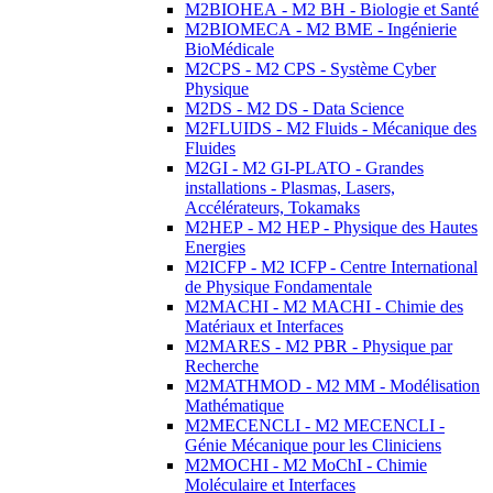
M2BIOHEA - M2 BH - Biologie et Santé
M2BIOMECA - M2 BME - Ingénierie
BioMédicale
M2CPS - M2 CPS - Système Cyber
Physique
M2DS - M2 DS - Data Science
M2FLUIDS - M2 Fluids - Mécanique des
Fluides
M2GI - M2 GI-PLATO - Grandes
installations - Plasmas, Lasers,
Accélérateurs, Tokamaks
M2HEP - M2 HEP - Physique des Hautes
Energies
M2ICFP - M2 ICFP - Centre International
de Physique Fondamentale
M2MACHI - M2 MACHI - Chimie des
Matériaux et Interfaces
M2MARES - M2 PBR - Physique par
Recherche
M2MATHMOD - M2 MM - Modélisation
Mathématique
M2MECENCLI - M2 MECENCLI -
Génie Mécanique pour les Cliniciens
M2MOCHI - M2 MoChI - Chimie
Moléculaire et Interfaces