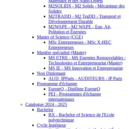
Matériaux et des Nano-Objets
M2SOLIDS - M2 Solids - Mécanique des
Solides
M2TRADD - M2 TraDD - Transport et
Développement Durable
M2WAPE - M2 WAPE - Eau, Air,
Pollution et Énergies
Master of Science (CGE)
MSc Entrepreneurs - MSc X-HEC
Entrepreneurs
Mastère spécialisé (Master)
MS ETRE - MS Energies Renouvelables :
Technologies et Entrepreneuriat (Master)
MS IE - MS Innovation et Entreprenariat
Non Diplomant
AUD_IPParis - AUDITEURS - IP Paris
Programme d'échange
EuroteQ - Diplôme EuroteQ
PEI - Programmes d'échange
internationaux
Catalogue 2024 - 2025
Bachelor
BX - Bachelor of Science de l'Ecole
polytechnique
Cycle Ingénieur