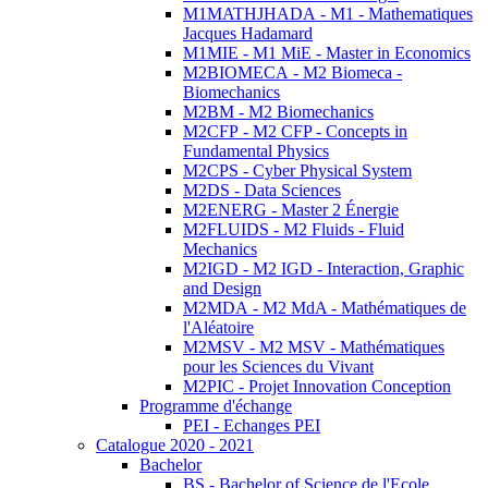
M1MATHJHADA - M1 - Mathematiques
Jacques Hadamard
M1MIE - M1 MiE - Master in Economics
M2BIOMECA - M2 Biomeca -
Biomechanics
M2BM - M2 Biomechanics
M2CFP - M2 CFP - Concepts in
Fundamental Physics
M2CPS - Cyber Physical System
M2DS - Data Sciences
M2ENERG - Master 2 Énergie
M2FLUIDS - M2 Fluids - Fluid
Mechanics
M2IGD - M2 IGD - Interaction, Graphic
and Design
M2MDA - M2 MdA - Mathématiques de
l'Aléatoire
M2MSV - M2 MSV - Mathématiques
pour les Sciences du Vivant
M2PIC - Projet Innovation Conception
Programme d'échange
PEI - Echanges PEI
Catalogue 2020 - 2021
Bachelor
BS - Bachelor of Science de l'Ecole