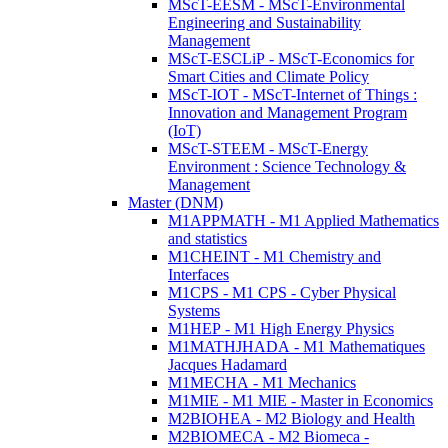
MScT-EESM - MScT-Environmental
Engineering and Sustainability
Management
MScT-ESCLiP - MScT-Economics for
Smart Cities and Climate Policy
MScT-IOT - MScT-Internet of Things :
Innovation and Management Program
(IoT)
MScT-STEEM - MScT-Energy
Environment : Science Technology &
Management
Master (DNM)
M1APPMATH - M1 Applied Mathematics
and statistics
M1CHEINT - M1 Chemistry and
Interfaces
M1CPS - M1 CPS - Cyber Physical
Systems
M1HEP - M1 High Energy Physics
M1MATHJHADA - M1 Mathematiques
Jacques Hadamard
M1MECHA - M1 Mechanics
M1MIE - M1 MIE - Master in Economics
M2BIOHEA - M2 Biology and Health
M2BIOMECA - M2 Biomeca -