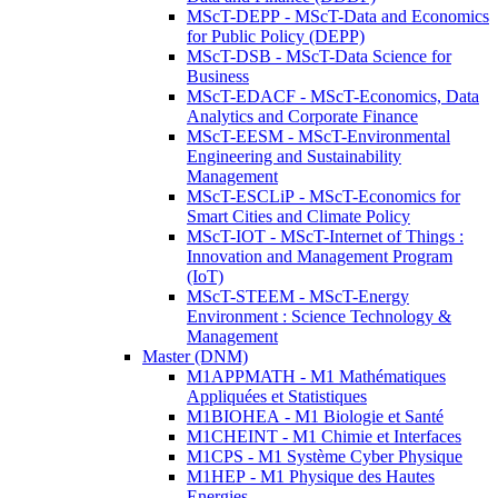
MScT-DEPP - MScT-Data and Economics
for Public Policy (DEPP)
MScT-DSB - MScT-Data Science for
Business
MScT-EDACF - MScT-Economics, Data
Analytics and Corporate Finance
MScT-EESM - MScT-Environmental
Engineering and Sustainability
Management
MScT-ESCLiP - MScT-Economics for
Smart Cities and Climate Policy
MScT-IOT - MScT-Internet of Things :
Innovation and Management Program
(IoT)
MScT-STEEM - MScT-Energy
Environment : Science Technology &
Management
Master (DNM)
M1APPMATH - M1 Mathématiques
Appliquées et Statistiques
M1BIOHEA - M1 Biologie et Santé
M1CHEINT - M1 Chimie et Interfaces
M1CPS - M1 Système Cyber Physique
M1HEP - M1 Physique des Hautes
Energies