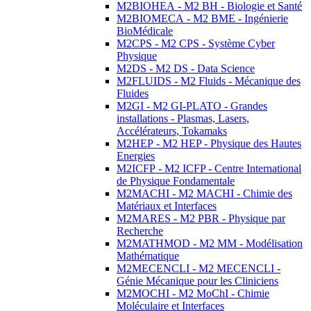
M2BIOHEA - M2 BH - Biologie et Santé
M2BIOMECA - M2 BME - Ingénierie
BioMédicale
M2CPS - M2 CPS - Système Cyber
Physique
M2DS - M2 DS - Data Science
M2FLUIDS - M2 Fluids - Mécanique des
Fluides
M2GI - M2 GI-PLATO - Grandes
installations - Plasmas, Lasers,
Accélérateurs, Tokamaks
M2HEP - M2 HEP - Physique des Hautes
Energies
M2ICFP - M2 ICFP - Centre International
de Physique Fondamentale
M2MACHI - M2 MACHI - Chimie des
Matériaux et Interfaces
M2MARES - M2 PBR - Physique par
Recherche
M2MATHMOD - M2 MM - Modélisation
Mathématique
M2MECENCLI - M2 MECENCLI -
Génie Mécanique pour les Cliniciens
M2MOCHI - M2 MoChI - Chimie
Moléculaire et Interfaces