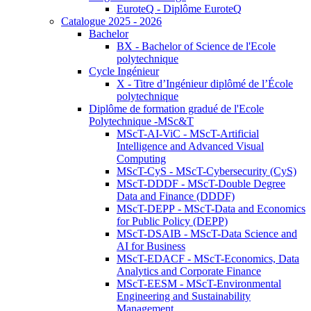
EuroteQ - Diplôme EuroteQ
Catalogue 2025 - 2026
Bachelor
BX - Bachelor of Science de l'Ecole
polytechnique
Cycle Ingénieur
X - Titre d’Ingénieur diplômé de l’École
polytechnique
Diplôme de formation gradué de l'Ecole
Polytechnique -MSc&T
MScT-AI-ViC - MScT-Artificial
Intelligence and Advanced Visual
Computing
MScT-CyS - MScT-Cybersecurity (CyS)
MScT-DDDF - MScT-Double Degree
Data and Finance (DDDF)
MScT-DEPP - MScT-Data and Economics
for Public Policy (DEPP)
MScT-DSAIB - MScT-Data Science and
AI for Business
MScT-EDACF - MScT-Economics, Data
Analytics and Corporate Finance
MScT-EESM - MScT-Environmental
Engineering and Sustainability
Management