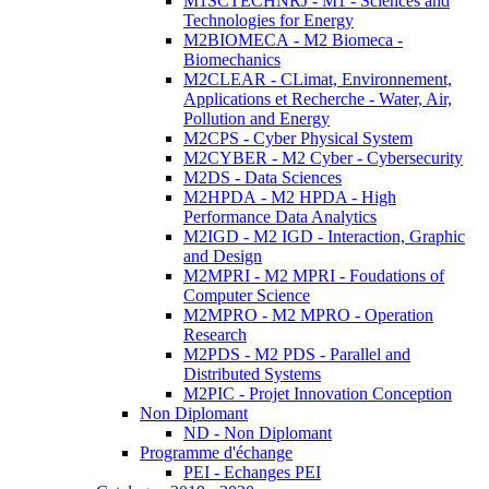
M1SCTECHNRJ - M1 - Sciences and
Technologies for Energy
M2BIOMECA - M2 Biomeca -
Biomechanics
M2CLEAR - CLimat, Environnement,
Applications et Recherche - Water, Air,
Pollution and Energy
M2CPS - Cyber Physical System
M2CYBER - M2 Cyber - Cybersecurity
M2DS - Data Sciences
M2HPDA - M2 HPDA - High
Performance Data Analytics
M2IGD - M2 IGD - Interaction, Graphic
and Design
M2MPRI - M2 MPRI - Foudations of
Computer Science
M2MPRO - M2 MPRO - Operation
Research
M2PDS - M2 PDS - Parallel and
Distributed Systems
M2PIC - Projet Innovation Conception
Non Diplomant
ND - Non Diplomant
Programme d'échange
PEI - Echanges PEI