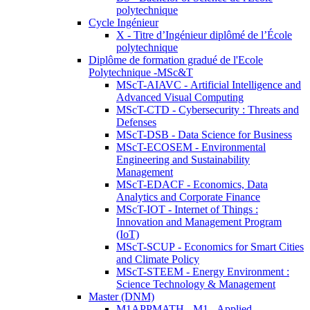
polytechnique
Cycle Ingénieur
X - Titre d’Ingénieur diplômé de l’École
polytechnique
Diplôme de formation gradué de l'Ecole
Polytechnique -MSc&T
MScT-AIAVC - Artificial Intelligence and
Advanced Visual Computing
MScT-CTD - Cybersecurity : Threats and
Defenses
MScT-DSB - Data Science for Business
MScT-ECOSEM - Environmental
Engineering and Sustainability
Management
MScT-EDACF - Economics, Data
Analytics and Corporate Finance
MScT-IOT - Internet of Things :
Innovation and Management Program
(IoT)
MScT-SCUP - Economics for Smart Cities
and Climate Policy
MScT-STEEM - Energy Environment :
Science Technology & Management
Master (DNM)
M1APPMATH - M1 - Applied