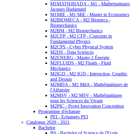
M1MATHJHADA - M1 - Mathematiques
Jacques Hadamard
M1MIE - M1 MiE - Master in Economics
M2BIOMECA - M2 Biomeca -
Biomechanics
M2BM - M2 Biomechanics
M2CFP - M2 CFP - Concepts in
Fundamental Physics
M2CPS - Cyber Physical System
M2DS - Data Sciences
M2ENERG - Master 2 Énergie
M2FLUIDS - M2 Fluids - Fluid
Mechanics
M2IGD - M2 IGD - Interaction, Graphic
and Design
M2MDA - M2 MdA - Mathématiques de
l'Aléatoire
M2MSV - M2 MSV - Mathématiques
pour les Sciences du Vivant
M2PIC - Projet Innovation Conception
Programme d'échange
PEI - Echanges PEI
Catalogue 2020 - 2021
Bachelor
BS - Bachelor of Science de l'Ecole