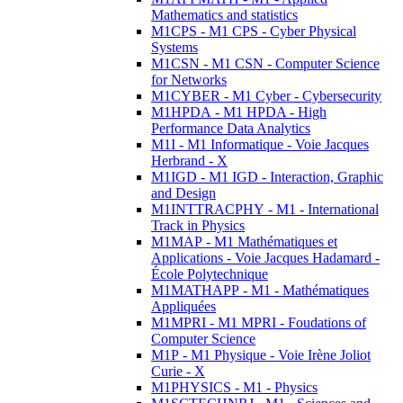
Mathematics and statistics
M1CPS - M1 CPS - Cyber Physical
Systems
M1CSN - M1 CSN - Computer Science
for Networks
M1CYBER - M1 Cyber - Cybersecurity
M1HPDA - M1 HPDA - High
Performance Data Analytics
M1I - M1 Informatique - Voie Jacques
Herbrand - X
M1IGD - M1 IGD - Interaction, Graphic
and Design
M1INTTRACPHY - M1 - International
Track in Physics
M1MAP - M1 Mathématiques et
Applications - Voie Jacques Hadamard -
École Polytechnique
M1MATHAPP - M1 - Mathématiques
Appliquées
M1MPRI - M1 MPRI - Foudations of
Computer Science
M1P - M1 Physique - Voie Irène Joliot
Curie - X
M1PHYSICS - M1 - Physics