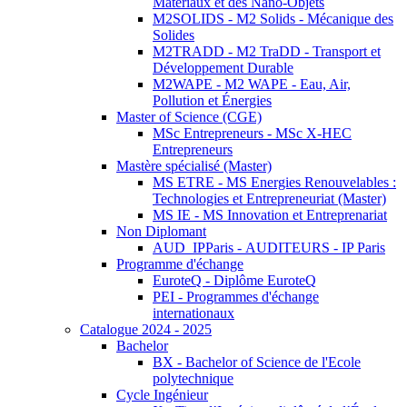
Matériaux et des Nano-Objets
M2SOLIDS - M2 Solids - Mécanique des
Solides
M2TRADD - M2 TraDD - Transport et
Développement Durable
M2WAPE - M2 WAPE - Eau, Air,
Pollution et Énergies
Master of Science (CGE)
MSc Entrepreneurs - MSc X-HEC
Entrepreneurs
Mastère spécialisé (Master)
MS ETRE - MS Energies Renouvelables :
Technologies et Entrepreneuriat (Master)
MS IE - MS Innovation et Entreprenariat
Non Diplomant
AUD_IPParis - AUDITEURS - IP Paris
Programme d'échange
EuroteQ - Diplôme EuroteQ
PEI - Programmes d'échange
internationaux
Catalogue 2024 - 2025
Bachelor
BX - Bachelor of Science de l'Ecole
polytechnique
Cycle Ingénieur