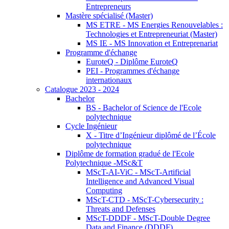
Entrepreneurs
Mastère spécialisé (Master)
MS ETRE - MS Energies Renouvelables :
Technologies et Entrepreneuriat (Master)
MS IE - MS Innovation et Entreprenariat
Programme d'échange
EuroteQ - Diplôme EuroteQ
PEI - Programmes d'échange
internationaux
Catalogue 2023 - 2024
Bachelor
BS - Bachelor of Science de l'Ecole
polytechnique
Cycle Ingénieur
X - Titre d’Ingénieur diplômé de l’École
polytechnique
Diplôme de formation gradué de l'Ecole
Polytechnique -MSc&T
MScT-AI-ViC - MScT-Artificial
Intelligence and Advanced Visual
Computing
MScT-CTD - MScT-Cybersecurity :
Threats and Defenses
MScT-DDDF - MScT-Double Degree
Data and Finance (DDDF)