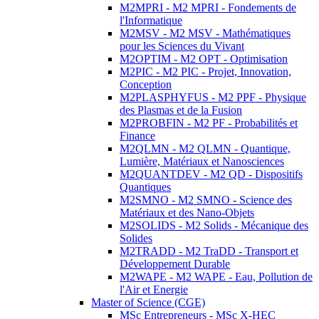
M2MPRI - M2 MPRI - Fondements de
l'Informatique
M2MSV - M2 MSV - Mathématiques
pour les Sciences du Vivant
M2OPTIM - M2 OPT - Optimisation
M2PIC - M2 PIC - Projet, Innovation,
Conception
M2PLASPHYFUS - M2 PPF - Physique
des Plasmas et de la Fusion
M2PROBFIN - M2 PF - Probabilités et
Finance
M2QLMN - M2 QLMN - Quantique,
Lumière, Matériaux et Nanosciences
M2QUANTDEV - M2 QD - Dispositifs
Quantiques
M2SMNO - M2 SMNO - Science des
Matériaux et des Nano-Objets
M2SOLIDS - M2 Solids - Mécanique des
Solides
M2TRADD - M2 TraDD - Transport et
Développement Durable
M2WAPE - M2 WAPE - Eau, Pollution de
l'Air et Energie
Master of Science (CGE)
MSc Entrepreneurs - MSc X-HEC