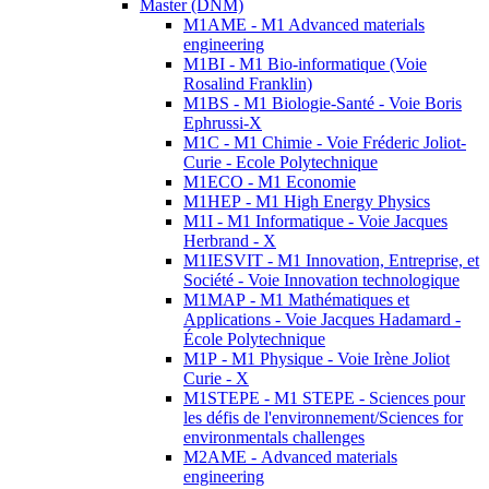
Master (DNM)
M1AME - M1 Advanced materials
engineering
M1BI - M1 Bio-informatique (Voie
Rosalind Franklin)
M1BS - M1 Biologie-Santé - Voie Boris
Ephrussi-X
M1C - M1 Chimie - Voie Fréderic Joliot-
Curie - Ecole Polytechnique
M1ECO - M1 Economie
M1HEP - M1 High Energy Physics
M1I - M1 Informatique - Voie Jacques
Herbrand - X
M1IESVIT - M1 Innovation, Entreprise, et
Société - Voie Innovation technologique
M1MAP - M1 Mathématiques et
Applications - Voie Jacques Hadamard -
École Polytechnique
M1P - M1 Physique - Voie Irène Joliot
Curie - X
M1STEPE - M1 STEPE - Sciences pour
les défis de l'environnement/Sciences for
environmentals challenges
M2AME - Advanced materials
engineering