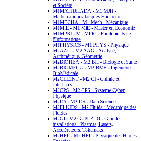
et Société
M1MATHJHADA - M1 MJH -
Mathématiques Jacques Hadamard
M1MECHA - M1 Mech - Mécanique
M1MIE - M1 MiE - Master en Economie
M1MPRI - M1 MPRI - Fondements de
l'Informatique
M1PHYSICS - M1 PHYS - Physique
M2AAG - M2 AAG - Analyse,
Arithmétique, Géométrie
M2BIOHEA - M2 BH - Biologie et Santé
M2BIOMECA - M2 BME - Ingénierie
BioMédicale
M2CHEINT - M2 CI - Chimie et
Interfaces
M2CPS - M2 CPS - Système Cyber
Physique
M2DS - M2 DS - Data Science
M2FLUIDS - M2 Fluids - Mécanique des
Fluides
M2GI - M2 GI-PLATO - Grandes
installations - Plasmas, Lasers,
Accélérateurs, Tokamaks
M2HEP - M2 HEP - Physique des Hautes