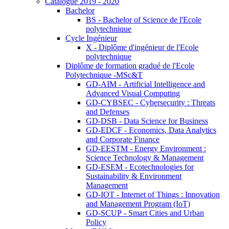
Catalogue 2019 - 2020
Bachelor
BS - Bachelor of Science de l'Ecole
polytechnique
Cycle Ingénieur
X - Diplôme d'ingénieur de l'Ecole
polytechnique
Diplôme de formation gradué de l'Ecole
Polytechnique -MSc&T
GD-AIM - Artificial Intelligence and
Advanced Visual Computing
GD-CYBSEC - Cybersecurity : Threats
and Defenses
GD-DSB - Data Science for Business
GD-EDCF - Economics, Data Analytics
and Corporate Finance
GD-EESTM - Energy Environment :
Science Technology & Management
GD-ESEM - Ecotechnologies for
Sustainability & Environment
Management
GD-IOT - Internet of Things : Innovation
and Management Program (IoT)
GD-SCUP - Smart Cities and Urban
Policy