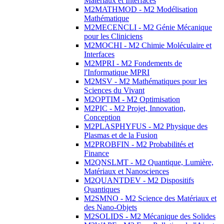
Matériaux et Interfaces
M2MATHMOD - M2 Modélisation
Mathématique
M2MECENCLI - M2 Génie Mécanique
pour les Cliniciens
M2MOCHI - M2 Chimie Moléculaire et
Interfaces
M2MPRI - M2 Fondements de
l'Informatique MPRI
M2MSV - M2 Mathématiques pour les
Sciences du Vivant
M2OPTIM - M2 Optimisation
M2PIC - M2 Projet, Innovation,
Conception
M2PLASPHYFUS - M2 Physique des
Plasmas et de la Fusion
M2PROBFIN - M2 Probabilités et
Finance
M2QNSLMT - M2 Quantique, Lumière,
Matériaux et Nanosciences
M2QUANTDEV - M2 Dispositifs
Quantiques
M2SMNO - M2 Science des Matériaux et
des Nano-Objets
M2SOLIDS - M2 Mécanique des Solides