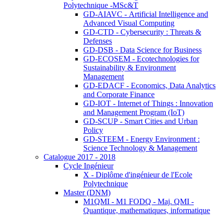
Polytechnique -MSc&T
GD-AIAVC - Artificial Intelligence and
Advanced Visual Computing
GD-CTD - Cybersecurity : Threats &
Defenses
GD-DSB - Data Science for Business
GD-ECOSEM - Ecotechnologies for
Sustainability & Environment
Management
GD-EDACF - Economics, Data Analytics
and Corporate Finance
GD-IOT - Internet of Things : Innovation
and Management Program (IoT)
GD-SCUP - Smart Cities and Urban
Policy
GD-STEEM - Energy Environment :
Science Technology & Management
Catalogue 2017 - 2018
Cycle Ingénieur
X - Diplôme d'ingénieur de l'Ecole
Polytechnique
Master (DNM)
M1QMI - M1 FODQ - Maj. QMI -
Quantique, mathematiques, informatique