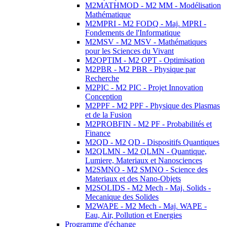
M2MATHMOD - M2 MM - Modélisation
Mathématique
M2MPRI - M2 FODQ - Maj. MPRI -
Fondements de l'Informatique
M2MSV - M2 MSV - Mathématiques
pour les Sciences du Vivant
M2OPTIM - M2 OPT - Optimisation
M2PBR - M2 PBR - Physique par
Recherche
M2PIC - M2 PIC - Projet Innovation
Conception
M2PPF - M2 PPF - Physique des Plasmas
et de la Fusion
M2PROBFIN - M2 PF - Probabilités et
Finance
M2QD - M2 QD - Dispositifs Quantiques
M2QLMN - M2 QLMN - Quantique,
Lumiere, Materiaux et Nanosciences
M2SMNO - M2 SMNO - Science des
Materiaux et des Nano-Objets
M2SOLIDS - M2 Mech - Maj. Solids -
Mecanique des Solides
M2WAPE - M2 Mech - Maj. WAPE -
Eau, Air, Pollution et Energies
Programme d'échange