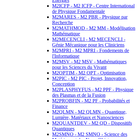
Energies
M2ICFP - M2 ICFP - Centre International
de Physique Fondamentale
M2MARES - M2 PBR - Physique par
Recherche
M2MATHMOD - M2 MM - Modélisation
Mathématique
M2MECENCLI - M2 MECENCLI -
Génie Mécanique pour les Cliniciens
M2MPRI - M2 MPRI - Fondements de
l'Informatique
M2MSV - M2 MSV - Mathématiques
pour les Sciences du Vivant
M2OPTIM - M2 OPT - Optimisation
M2PIC - M2 PIC - Projet, Innovation,
Conception
M2PLASPHYFUS - M2 PPF - Physique
des Plasmas et de la Fusion
M2PROBFIN - M2 PF - Probabilités et
Finance
M2QLMN - M2 QLMN - Quantique,
Lumière, Matériaux et Nanosciences
M2QUANTDEV - M2 QD - Dispositifs
Quantiques
M2SMNO - M2 SMNO - Science des