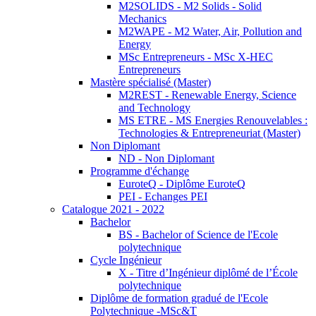
M2SOLIDS - M2 Solids - Solid
Mechanics
M2WAPE - M2 Water, Air, Pollution and
Energy
MSc Entrepreneurs - MSc X-HEC
Entrepreneurs
Mastère spécialisé (Master)
M2REST - Renewable Energy, Science
and Technology
MS ETRE - MS Energies Renouvelables :
Technologies & Entrepreneuriat (Master)
Non Diplomant
ND - Non Diplomant
Programme d'échange
EuroteQ - Diplôme EuroteQ
PEI - Echanges PEI
Catalogue 2021 - 2022
Bachelor
BS - Bachelor of Science de l'Ecole
polytechnique
Cycle Ingénieur
X - Titre d’Ingénieur diplômé de l’École
polytechnique
Diplôme de formation gradué de l'Ecole
Polytechnique -MSc&T