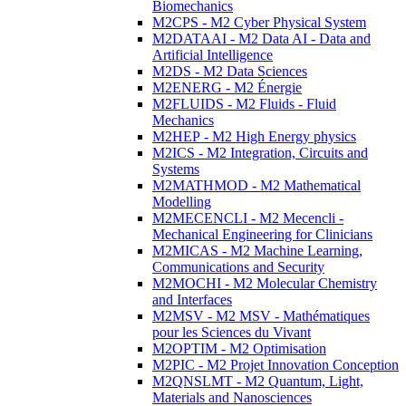
Biomechanics
M2CPS - M2 Cyber Physical System
M2DATAAI - M2 Data AI - Data and
Artificial Intelligence
M2DS - M2 Data Sciences
M2ENERG - M2 Énergie
M2FLUIDS - M2 Fluids - Fluid
Mechanics
M2HEP - M2 High Energy physics
M2ICS - M2 Integration, Circuits and
Systems
M2MATHMOD - M2 Mathematical
Modelling
M2MECENCLI - M2 Mecencli -
Mechanical Engineering for Clinicians
M2MICAS - M2 Machine Learning,
Communications and Security
M2MOCHI - M2 Molecular Chemistry
and Interfaces
M2MSV - M2 MSV - Mathématiques
pour les Sciences du Vivant
M2OPTIM - M2 Optimisation
M2PIC - M2 Projet Innovation Conception
M2QNSLMT - M2 Quantum, Light,
Materials and Nanosciences