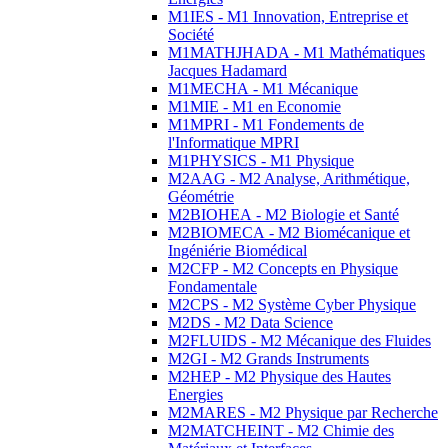
M1IES - M1 Innovation, Entreprise et
Société
M1MATHJHADA - M1 Mathématiques
Jacques Hadamard
M1MECHA - M1 Mécanique
M1MIE - M1 en Economie
M1MPRI - M1 Fondements de
l'Informatique MPRI
M1PHYSICS - M1 Physique
M2AAG - M2 Analyse, Arithmétique,
Géométrie
M2BIOHEA - M2 Biologie et Santé
M2BIOMECA - M2 Biomécanique et
Ingéniérie Biomédical
M2CFP - M2 Concepts en Physique
Fondamentale
M2CPS - M2 Système Cyber Physique
M2DS - M2 Data Science
M2FLUIDS - M2 Mécanique des Fluides
M2GI - M2 Grands Instruments
M2HEP - M2 Physique des Hautes
Energies
M2MARES - M2 Physique par Recherche
M2MATCHEINT - M2 Chimie des