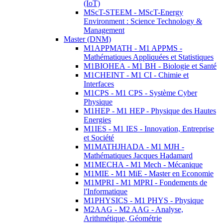
(IoT)
MScT-STEEM - MScT-Energy
Environment : Science Technology &
Management
Master (DNM)
M1APPMATH - M1 APPMS -
Mathématiques Appliquées et Statistiques
M1BIOHEA - M1 BH - Biologie et Santé
M1CHEINT - M1 CI - Chimie et
Interfaces
M1CPS - M1 CPS - Système Cyber
Physique
M1HEP - M1 HEP - Physique des Hautes
Energies
M1IES - M1 IES - Innovation, Entreprise
et Société
M1MATHJHADA - M1 MJH -
Mathématiques Jacques Hadamard
M1MECHA - M1 Mech - Mécanique
M1MIE - M1 MiE - Master en Economie
M1MPRI - M1 MPRI - Fondements de
l'Informatique
M1PHYSICS - M1 PHYS - Physique
M2AAG - M2 AAG - Analyse,
Arithmétique, Géométrie