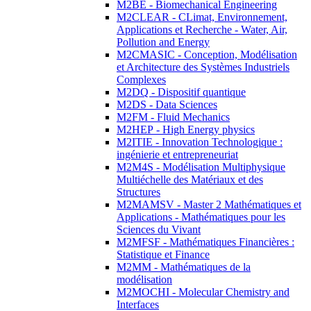
M2BE - Biomechanical Engineering
M2CLEAR - CLimat, Environnement,
Applications et Recherche - Water, Air,
Pollution and Energy
M2CMASIC - Conception, Modélisation
et Architecture des Systèmes Industriels
Complexes
M2DQ - Dispositif quantique
M2DS - Data Sciences
M2FM - Fluid Mechanics
M2HEP - High Energy physics
M2ITIE - Innovation Technologique :
ingénierie et entrepreneuriat
M2M4S - Modélisation Multiphysique
Multiéchelle des Matériaux et des
Structures
M2MAMSV - Master 2 Mathématiques et
Applications - Mathématiques pour les
Sciences du Vivant
M2MFSF - Mathématiques Financières :
Statistique et Finance
M2MM - Mathématiques de la
modélisation
M2MOCHI - Molecular Chemistry and
Interfaces