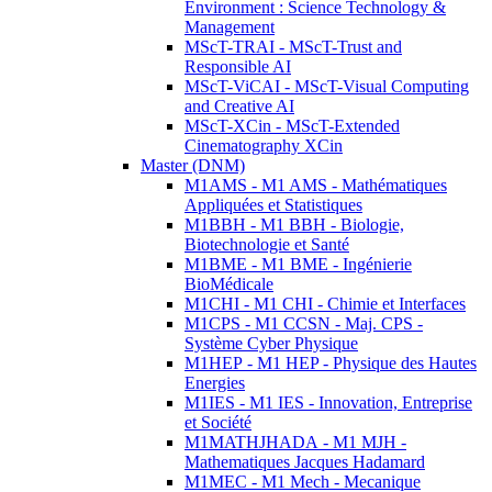
Environment : Science Technology &
Management
MScT-TRAI - MScT-Trust and
Responsible AI
MScT-ViCAI - MScT-Visual Computing
and Creative AI
MScT-XCin - MScT-Extended
Cinematography XCin
Master (DNM)
M1AMS - M1 AMS - Mathématiques
Appliquées et Statistiques
M1BBH - M1 BBH - Biologie,
Biotechnologie et Santé
M1BME - M1 BME - Ingénierie
BioMédicale
M1CHI - M1 CHI - Chimie et Interfaces
M1CPS - M1 CCSN - Maj. CPS -
Système Cyber Physique
M1HEP - M1 HEP - Physique des Hautes
Energies
M1IES - M1 IES - Innovation, Entreprise
et Société
M1MATHJHADA - M1 MJH -
Mathematiques Jacques Hadamard
M1MEC - M1 Mech - Mecanique