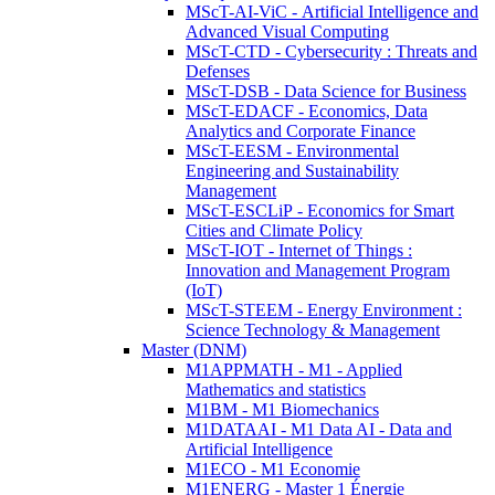
MScT-AI-ViC - Artificial Intelligence and
Advanced Visual Computing
MScT-CTD - Cybersecurity : Threats and
Defenses
MScT-DSB - Data Science for Business
MScT-EDACF - Economics, Data
Analytics and Corporate Finance
MScT-EESM - Environmental
Engineering and Sustainability
Management
MScT-ESCLiP - Economics for Smart
Cities and Climate Policy
MScT-IOT - Internet of Things :
Innovation and Management Program
(IoT)
MScT-STEEM - Energy Environment :
Science Technology & Management
Master (DNM)
M1APPMATH - M1 - Applied
Mathematics and statistics
M1BM - M1 Biomechanics
M1DATAAI - M1 Data AI - Data and
Artificial Intelligence
M1ECO - M1 Economie
M1ENERG - Master 1 Énergie