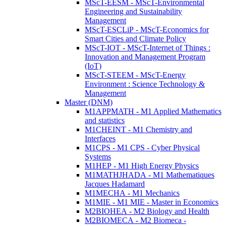
MScT-EESM - MScT-Environmental
Engineering and Sustainability
Management
MScT-ESCLiP - MScT-Economics for
Smart Cities and Climate Policy
MScT-IOT - MScT-Internet of Things :
Innovation and Management Program
(IoT)
MScT-STEEM - MScT-Energy
Environment : Science Technology &
Management
Master (DNM)
M1APPMATH - M1 Applied Mathematics
and statistics
M1CHEINT - M1 Chemistry and
Interfaces
M1CPS - M1 CPS - Cyber Physical
Systems
M1HEP - M1 High Energy Physics
M1MATHJHADA - M1 Mathematiques
Jacques Hadamard
M1MECHA - M1 Mechanics
M1MIE - M1 MIE - Master in Economics
M2BIOHEA - M2 Biology and Health
M2BIOMECA - M2 Biomeca -