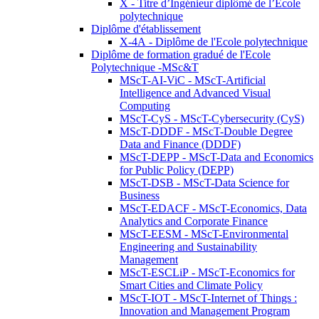
X - Titre d’Ingénieur diplômé de l’École
polytechnique
Diplôme d'établissement
X-4A - Diplôme de l'Ecole polytechnique
Diplôme de formation gradué de l'Ecole
Polytechnique -MSc&T
MScT-AI-ViC - MScT-Artificial
Intelligence and Advanced Visual
Computing
MScT-CyS - MScT-Cybersecurity (CyS)
MScT-DDDF - MScT-Double Degree
Data and Finance (DDDF)
MScT-DEPP - MScT-Data and Economics
for Public Policy (DEPP)
MScT-DSB - MScT-Data Science for
Business
MScT-EDACF - MScT-Economics, Data
Analytics and Corporate Finance
MScT-EESM - MScT-Environmental
Engineering and Sustainability
Management
MScT-ESCLiP - MScT-Economics for
Smart Cities and Climate Policy
MScT-IOT - MScT-Internet of Things :
Innovation and Management Program