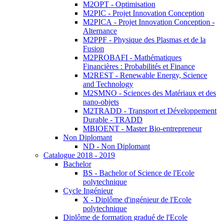
M2OPT - Optimisation
M2PIC - Projet Innovation Conception
M2PICA - Projet Innovation Conception -
Alternance
M2PPF - Physique des Plasmas et de la
Fusion
M2PROBAFI - Mathématiques
Financières : Probabilités et Finance
M2REST - Renewable Energy, Science
and Technology
M2SMNO - Sciences des Matériaux et des
nano-objets
M2TRADD - Transport et Développement
Durable - TRADD
MBIOENT - Master Bio-entrepreneur
Non Diplomant
ND - Non Diplomant
Catalogue 2018 - 2019
Bachelor
BS - Bachelor of Science de l'Ecole
polytechnique
Cycle Ingénieur
X - Diplôme d'ingénieur de l'Ecole
polytechnique
Diplôme de formation gradué de l'Ecole