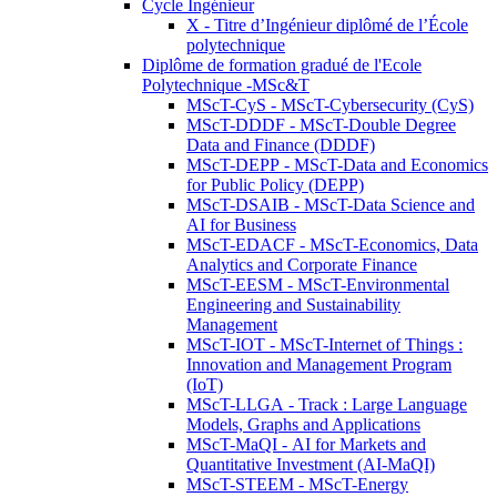
Cycle Ingénieur
X - Titre d’Ingénieur diplômé de l’École
polytechnique
Diplôme de formation gradué de l'Ecole
Polytechnique -MSc&T
MScT-CyS - MScT-Cybersecurity (CyS)
MScT-DDDF - MScT-Double Degree
Data and Finance (DDDF)
MScT-DEPP - MScT-Data and Economics
for Public Policy (DEPP)
MScT-DSAIB - MScT-Data Science and
AI for Business
MScT-EDACF - MScT-Economics, Data
Analytics and Corporate Finance
MScT-EESM - MScT-Environmental
Engineering and Sustainability
Management
MScT-IOT - MScT-Internet of Things :
Innovation and Management Program
(IoT)
MScT-LLGA - Track : Large Language
Models, Graphs and Applications
MScT-MaQI - AI for Markets and
Quantitative Investment (AI-MaQI)
MScT-STEEM - MScT-Energy