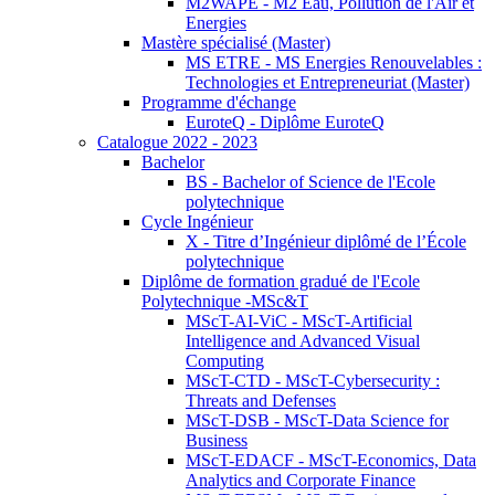
M2WAPE - M2 Eau, Pollution de l'Air et
Energies
Mastère spécialisé (Master)
MS ETRE - MS Energies Renouvelables :
Technologies et Entrepreneuriat (Master)
Programme d'échange
EuroteQ - Diplôme EuroteQ
Catalogue 2022 - 2023
Bachelor
BS - Bachelor of Science de l'Ecole
polytechnique
Cycle Ingénieur
X - Titre d’Ingénieur diplômé de l’École
polytechnique
Diplôme de formation gradué de l'Ecole
Polytechnique -MSc&T
MScT-AI-ViC - MScT-Artificial
Intelligence and Advanced Visual
Computing
MScT-CTD - MScT-Cybersecurity :
Threats and Defenses
MScT-DSB - MScT-Data Science for
Business
MScT-EDACF - MScT-Economics, Data
Analytics and Corporate Finance