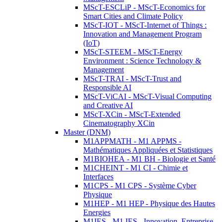
MScT-ESCLiP - MScT-Economics for
Smart Cities and Climate Policy
MScT-IOT - MScT-Internet of Things :
Innovation and Management Program
(IoT)
MScT-STEEM - MScT-Energy
Environment : Science Technology &
Management
MScT-TRAI - MScT-Trust and
Responsible AI
MScT-ViCAI - MScT-Visual Computing
and Creative AI
MScT-XCin - MScT-Extended
Cinematography XCin
Master (DNM)
M1APPMATH - M1 APPMS -
Mathématiques Appliquées et Statistiques
M1BIOHEA - M1 BH - Biologie et Santé
M1CHEINT - M1 CI - Chimie et
Interfaces
M1CPS - M1 CPS - Système Cyber
Physique
M1HEP - M1 HEP - Physique des Hautes
Energies
M1IES - M1 IES - Innovation, Entreprise