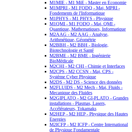
M1MIE - M1 MiE - Master en Economie
M1MPRI - M1 FODQ - Maj. MPRI -
Fondements de l'Informatique
M1PHYS - M1 PHYS - Physique
M1QMI - M1 FODQ - Maj. QMI -
Quantique, Mathematiques, Informatique
M2AAG - M2 AAG - Analyse,
Arithmétique, Géométrie
M2BBH - M2 BBH - Biologie,
Biotechnologie et Santé
M2BME - M2 BME - Ingénierie
BioMédicale
M2CHI - M2 CHI - Chimie et Interfaces
M2CPS - M2 CCSN - Maj. CPS -
Système Cyber Physique
M2DS - M2 DS - Science des données
M2FLUIDS - M2 Mech - Maj. Fluids -
Mecanique des Fluides
M2GIPLATO - M2 GI-PLATO - Grandes
installations - Plasmas, Lasers,
Accélérateurs, Tokamaks
M2HEP - M2 HEP - Physique des Hautes
Energies
M2ICFP - M2 ICFP - Centre International
de Physique Fondamentale