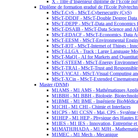
X - Titre d’Ingénieur diplômé de l’École po
Diplôme de formation gradué de l'Ecole Polytec
MScT-CyS - MScT-Cybersecurity (CyS)
MScT-DDDF - MScT-Double Degree Data 
MScT-DEPP - MScT-Data and Economics fo
MScT-DSAIB - MScT-Data Science and AI 
MScT-EDACF - MScT-Economics, Data Anal
MScT-EESM - MScT-Environmental Enginee
MScT-IOT - MScT-Internet of Things : Inn
MScT-LLGA - Track : Large Language Mode
MScT-MaQI - AI for Markets and Quantitat
MScT-STEEM - MScT-Energy Environment 
MScT-TRAI - MScT-Trust and Responsible
MScT-ViCAI - MScT-Visual Computing and
MScT-XCin - MScT-Extended Cinematogr
Master (DNM)
M1AMS - M1 AMS - Mathématiques Appliqué
M1BBH - M1 BBH - Biologie, Biotechnolog
M1BME - M1 BME - Ingénierie BioMédica
M1CHI - M1 CHI - Chimie et Interfaces
M1CPS - M1 CCSN - Maj. CPS - Système 
M1HEP - M1 HEP - Physique des Hautes E
M1IES - M1 IES - Innovation, Entreprise et
M1MATHJHADA - M1 MJH - Mathematiqu
M1MEC - M1 Mech - Mecanique