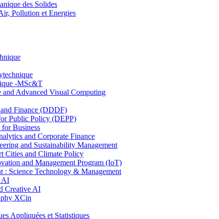
nique des Solides
, Pollution et Energies
chnique
lytechnique
hnique -MSc&T
ce and Advanced Visual Computing
and Finance (DDDF)
r Public Policy (DEPP)
for Business
ytics and Corporate Finance
ring and Sustainability Management
Cities and Climate Policy
ovation and Management Program (IoT)
: Science Technology & Management
 AI
 Creative AI
aphy XCin
ppliquées et Statistiques