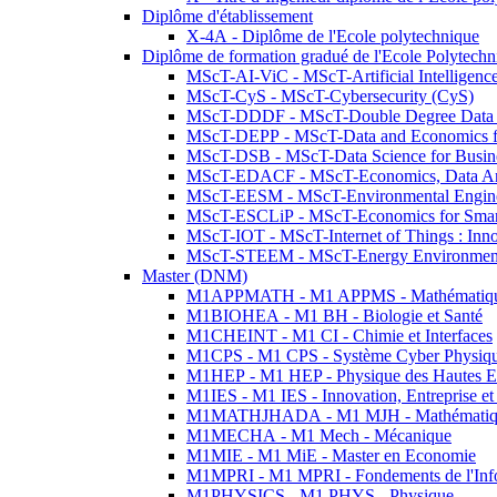
Diplôme d'établissement
X-4A - Diplôme de l'Ecole polytechnique
Diplôme de formation gradué de l'Ecole Polytec
MScT-AI-ViC - MScT-Artificial Intelligen
MScT-CyS - MScT-Cybersecurity (CyS)
MScT-DDDF - MScT-Double Degree Data 
MScT-DEPP - MScT-Data and Economics fo
MScT-DSB - MScT-Data Science for Busin
MScT-EDACF - MScT-Economics, Data Anal
MScT-EESM - MScT-Environmental Enginee
MScT-ESCLiP - MScT-Economics for Smart 
MScT-IOT - MScT-Internet of Things : Inn
MScT-STEEM - MScT-Energy Environment 
Master (DNM)
M1APPMATH - M1 APPMS - Mathématiques A
M1BIOHEA - M1 BH - Biologie et Santé
M1CHEINT - M1 CI - Chimie et Interfaces
M1CPS - M1 CPS - Système Cyber Physiq
M1HEP - M1 HEP - Physique des Hautes E
M1IES - M1 IES - Innovation, Entreprise et
M1MATHJHADA - M1 MJH - Mathématiqu
M1MECHA - M1 Mech - Mécanique
M1MIE - M1 MiE - Master en Economie
M1MPRI - M1 MPRI - Fondements de l'Inf
M1PHYSICS - M1 PHYS - Physique