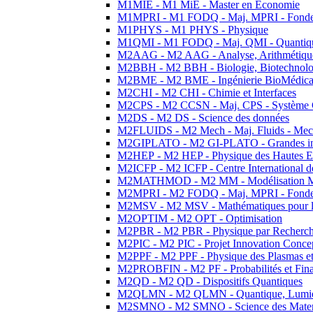
M1MIE - M1 MiE - Master en Economie
M1MPRI - M1 FODQ - Maj. MPRI - Fondeme
M1PHYS - M1 PHYS - Physique
M1QMI - M1 FODQ - Maj. QMI - Quantique
M2AAG - M2 AAG - Analyse, Arithmétique
M2BBH - M2 BBH - Biologie, Biotechnolog
M2BME - M2 BME - Ingénierie BioMédica
M2CHI - M2 CHI - Chimie et Interfaces
M2CPS - M2 CCSN - Maj. CPS - Système 
M2DS - M2 DS - Science des données
M2FLUIDS - M2 Mech - Maj. Fluids - Meca
M2GIPLATO - M2 GI-PLATO - Grandes instal
M2HEP - M2 HEP - Physique des Hautes E
M2ICFP - M2 ICFP - Centre International 
M2MATHMOD - M2 MM - Modélisation M
M2MPRI - M2 FODQ - Maj. MPRI - Fondeme
M2MSV - M2 MSV - Mathématiques pour le
M2OPTIM - M2 OPT - Optimisation
M2PBR - M2 PBR - Physique par Recherc
M2PIC - M2 PIC - Projet Innovation Conce
M2PPF - M2 PPF - Physique des Plasmas et
M2PROBFIN - M2 PF - Probabilités et Fin
M2QD - M2 QD - Dispositifs Quantiques
M2QLMN - M2 QLMN - Quantique, Lumiere
M2SMNO - M2 SMNO - Science des Materi