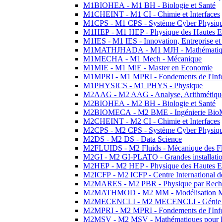
M1BIOHEA - M1 BH - Biologie et Santé
M1CHEINT - M1 CI - Chimie et Interfaces
M1CPS - M1 CPS - Système Cyber Physiq
M1HEP - M1 HEP - Physique des Hautes E
M1IES - M1 IES - Innovation, Entreprise et
M1MATHJHADA - M1 MJH - Mathématiqu
M1MECHA - M1 Mech - Mécanique
M1MIE - M1 MiE - Master en Economie
M1MPRI - M1 MPRI - Fondements de l'Inf
M1PHYSICS - M1 PHYS - Physique
M2AAG - M2 AAG - Analyse, Arithmétique
M2BIOHEA - M2 BH - Biologie et Santé
M2BIOMECA - M2 BME - Ingénierie BioM
M2CHEINT - M2 CI - Chimie et Interfaces
M2CPS - M2 CPS - Système Cyber Physiq
M2DS - M2 DS - Data Science
M2FLUIDS - M2 Fluids - Mécanique des Fl
M2GI - M2 GI-PLATO - Grandes installation
M2HEP - M2 HEP - Physique des Hautes E
M2ICFP - M2 ICFP - Centre International 
M2MARES - M2 PBR - Physique par Rech
M2MATHMOD - M2 MM - Modélisation M
M2MECENCLI - M2 MECENCLI - Génie Méc
M2MPRI - M2 MPRI - Fondements de l'Inf
M2MSV - M2 MSV - Mathématiques pour le