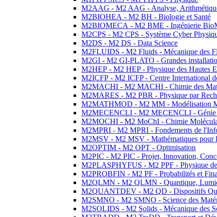
M2AAG - M2 AAG - Analyse, Arithmétique
M2BIOHEA - M2 BH - Biologie et Santé
M2BIOMECA - M2 BME - Ingénierie BioM
M2CPS - M2 CPS - Système Cyber Physiq
M2DS - M2 DS - Data Science
M2FLUIDS - M2 Fluids - Mécanique des Fl
M2GI - M2 GI-PLATO - Grandes installation
M2HEP - M2 HEP - Physique des Hautes E
M2ICFP - M2 ICFP - Centre International 
M2MACHI - M2 MACHI - Chimie des Matéri
M2MARES - M2 PBR - Physique par Rech
M2MATHMOD - M2 MM - Modélisation M
M2MECENCLI - M2 MECENCLI - Génie Méc
M2MOCHI - M2 MoChI - Chimie Moléculaire
M2MPRI - M2 MPRI - Fondements de l'Inf
M2MSV - M2 MSV - Mathématiques pour le
M2OPTIM - M2 OPT - Optimisation
M2PIC - M2 PIC - Projet, Innovation, Conc
M2PLASPHYFUS - M2 PPF - Physique des P
M2PROBFIN - M2 PF - Probabilités et Fin
M2QLMN - M2 QLMN - Quantique, Lumière
M2QUANTDEV - M2 QD - Dispositifs Qua
M2SMNO - M2 SMNO - Science des Matéri
M2SOLIDS - M2 Solids - Mécanique des So