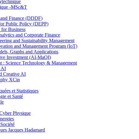
lytechnique
hnique -MSc&T
and Finance (DDDF)
r Public Policy (DEPP)
for Business
ytics and Corporate Finance
ring and Sustainability Management
ovation and Management Program (IoT)
ls, Graphs and Applications
ive Investment (AI-MaQI)
: Science Technology & Management
 AI
 Creative AI
aphy XCin
es et Statistiques
ie et Santé
le
Cyber Physique
nergies
 Société
es Jacques Hadamard