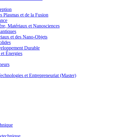
eption
lasmas et de la Fusion
ance
, Matériaux et Nanosciences
ntiques
aux et des Nano-Objets
lides
eloppement Durable
et Énergies
neurs
hnologies et Entrepreneuriat (Master)
chnique
lytechnique