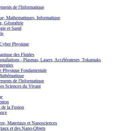
nts de l'Informatique
, Mathematiques, Informatique
, Géométrie
ie et Santé
le
Cyber Physique
nique des Fluides
lations - Plasmas, Lasers, Accélérateurs, Tokamaks
nergies
de Physique Fondamentale
athématique
nts de l'Informatique
s Sciences du Vivant
he
ption
 de la Fusion
ance
, Materiaux et Nanosciences
aux et des Nano-Objets