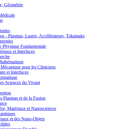
, Géométrie
édicale
ue
uides
s - Plasmas, Lasers, Accélérateurs, Tokamaks
nergies
de Physique Fondamentale
aux et Interfaces
erche
athématique
anique pour les Cliniciens
 et Interfaces
ormatique
s Sciences du Vivant
eption
lasmas et de la Fusion
ance
, Matériaux et Nanosciences
ntiques
aux et des Nano-Objets
lides