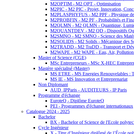
M2OPTIM - M2 OPT - Optimisation
M2PIC - M2 PIC - Projet, Innovation, Conc
M2PLASPHYFUS - M2 PPF - Physique des P
M2PROBFIN - M2 PF - Probabilités et Fin
M2QLMN - M2 QLMN - Quantique, Lumière
M2QUANTDEV - M2 QD - Dispositifs Qua
M2SMNO - M2 SMNO - Science des Matéri
M2SOLIDS - M2 Solids - Mécanique des So
M2TRADD - M2 TraDD - Transport et Dév
M2WAPE - M2 WAPE - Eau, Air, Pollution 
Master of Science (CGE)
MSc Entrepreneurs - MSc X-HEC Entrepre
Mastère spécialisé (Master)
MS ETRE - MS Energies Renouvelables : Tec
MS IE - MS Innovation et Entreprenariat
Non Diplomant
AUD_IPParis - AUDITEURS - IP Paris
Programme d'échange
EuroteQ - Diplôme EuroteQ
PEI - Programmes d'échange internationaux
Catalogue 2024 - 2025
Bachelor
BX - Bachelor of Science de l'Ecole polyte
Cycle Ingénieur
X - Titre d’Ingénieur diplômé de l’École po