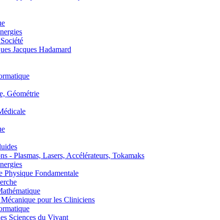
ue
nergies
 Société
es Jacques Hadamard
ormatique
, Géométrie
édicale
ue
uides
s - Plasmas, Lasers, Accélérateurs, Tokamaks
nergies
de Physique Fondamentale
erche
athématique
anique pour les Cliniciens
ormatique
s Sciences du Vivant