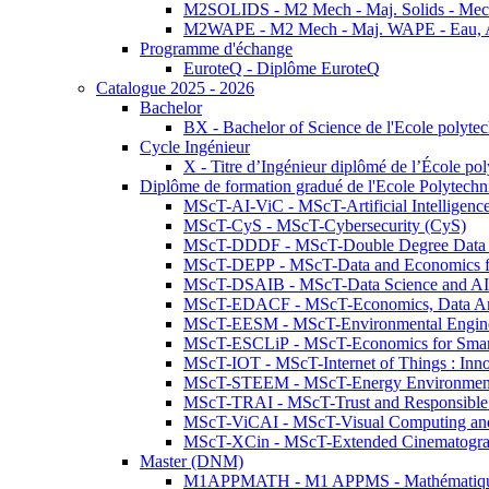
M2SOLIDS - M2 Mech - Maj. Solids - Meca
M2WAPE - M2 Mech - Maj. WAPE - Eau, Air
Programme d'échange
EuroteQ - Diplôme EuroteQ
Catalogue 2025 - 2026
Bachelor
BX - Bachelor of Science de l'Ecole polyte
Cycle Ingénieur
X - Titre d’Ingénieur diplômé de l’École po
Diplôme de formation gradué de l'Ecole Polytec
MScT-AI-ViC - MScT-Artificial Intelligen
MScT-CyS - MScT-Cybersecurity (CyS)
MScT-DDDF - MScT-Double Degree Data 
MScT-DEPP - MScT-Data and Economics fo
MScT-DSAIB - MScT-Data Science and AI 
MScT-EDACF - MScT-Economics, Data Anal
MScT-EESM - MScT-Environmental Enginee
MScT-ESCLiP - MScT-Economics for Smart 
MScT-IOT - MScT-Internet of Things : Inn
MScT-STEEM - MScT-Energy Environment 
MScT-TRAI - MScT-Trust and Responsible
MScT-ViCAI - MScT-Visual Computing and
MScT-XCin - MScT-Extended Cinematogr
Master (DNM)
M1APPMATH - M1 APPMS - Mathématiques A