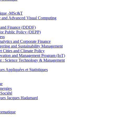
hnique -MSc&T
ce and Advanced Visual Computing
and Finance (DDDF)
r Public Policy (DEPP)
ess
ytics and Corporate Finance
ring and Sustainability Management
Cities and Climate Policy
ovation and Management Program (IoT)
: Science Technology & Management
ppliquées et Statistiques
ue
nergies
 Société
es Jacques Hadamard
ormatique