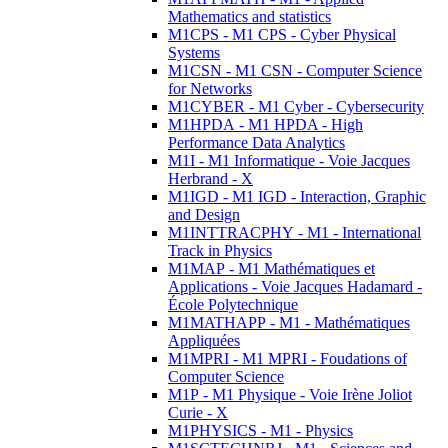
Mathematics and statistics
M1CPS - M1 CPS - Cyber Physical
Systems
M1CSN - M1 CSN - Computer Science
for Networks
M1CYBER - M1 Cyber - Cybersecurity
M1HPDA - M1 HPDA - High
Performance Data Analytics
M1I - M1 Informatique - Voie Jacques
Herbrand - X
M1IGD - M1 IGD - Interaction, Graphic
and Design
M1INTTRACPHY - M1 - International
Track in Physics
M1MAP - M1 Mathématiques et
Applications - Voie Jacques Hadamard -
École Polytechnique
M1MATHAPP - M1 - Mathématiques
Appliquées
M1MPRI - M1 MPRI - Foudations of
Computer Science
M1P - M1 Physique - Voie Irène Joliot
Curie - X
M1PHYSICS - M1 - Physics