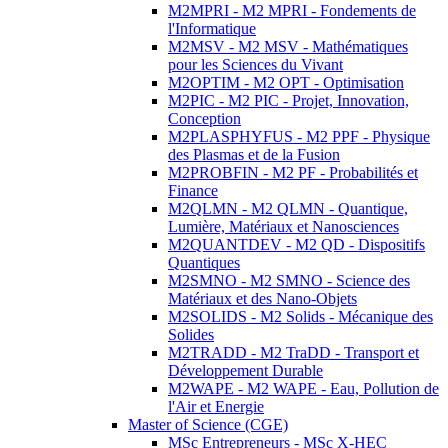
M2MPRI - M2 MPRI - Fondements de
l'Informatique
M2MSV - M2 MSV - Mathématiques
pour les Sciences du Vivant
M2OPTIM - M2 OPT - Optimisation
M2PIC - M2 PIC - Projet, Innovation,
Conception
M2PLASPHYFUS - M2 PPF - Physique
des Plasmas et de la Fusion
M2PROBFIN - M2 PF - Probabilités et
Finance
M2QLMN - M2 QLMN - Quantique,
Lumière, Matériaux et Nanosciences
M2QUANTDEV - M2 QD - Dispositifs
Quantiques
M2SMNO - M2 SMNO - Science des
Matériaux et des Nano-Objets
M2SOLIDS - M2 Solids - Mécanique des
Solides
M2TRADD - M2 TraDD - Transport et
Développement Durable
M2WAPE - M2 WAPE - Eau, Pollution de
l'Air et Energie
Master of Science (CGE)
MSc Entrepreneurs - MSc X-HEC