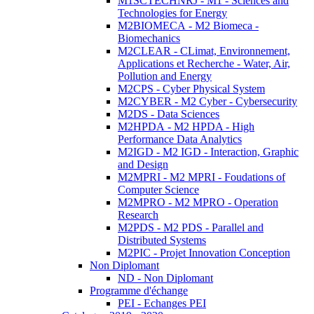
M1SCTECHNRJ - M1 - Sciences and
Technologies for Energy
M2BIOMECA - M2 Biomeca -
Biomechanics
M2CLEAR - CLimat, Environnement,
Applications et Recherche - Water, Air,
Pollution and Energy
M2CPS - Cyber Physical System
M2CYBER - M2 Cyber - Cybersecurity
M2DS - Data Sciences
M2HPDA - M2 HPDA - High
Performance Data Analytics
M2IGD - M2 IGD - Interaction, Graphic
and Design
M2MPRI - M2 MPRI - Foudations of
Computer Science
M2MPRO - M2 MPRO - Operation
Research
M2PDS - M2 PDS - Parallel and
Distributed Systems
M2PIC - Projet Innovation Conception
Non Diplomant
ND - Non Diplomant
Programme d'échange
PEI - Echanges PEI