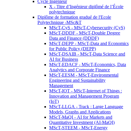
Cycle Ingénieur
X - Titre d’Ingénieur diplômé de l’École
polytechnique
Diplôme de formation gradué de l'Ecole
Polytechnique -MSc&T
MScT-CyS - MScT-Cybersecurity (CyS)
MScT-DDDF - MScT-Double Degree
Data and Finance (DDDF)
MScT-DEPP - MScT-Data and Economics
for Public Policy (DEPP)
MScT-DSAIB - MScT-Data Science and
AI for Business
MScT-EDACF - MScT-Economics, Data
Analytics and Corporate Finance
MScT-EESM - MScT-Environmental
Engineering and Sustainability
Management
MScT-IOT - MScT-Internet of Things :
Innovation and Management Program
(IoT)
MScT-LLGA - Track : Large Language
Models, Graphs and Applications
MScT-MaQI - AI for Markets and
Quantitative Investment (AI-MaQI)
MScT-STEEM - MScT-Energy