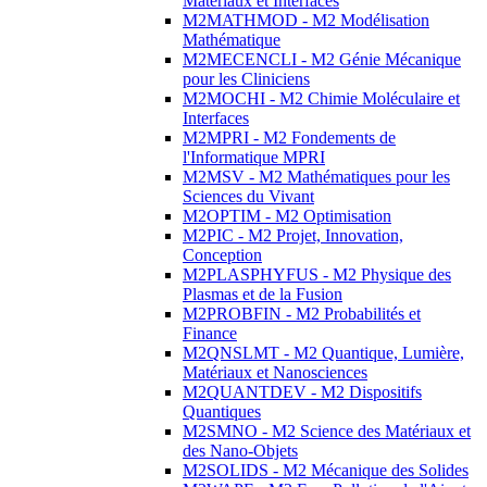
Matériaux et Interfaces
M2MATHMOD - M2 Modélisation
Mathématique
M2MECENCLI - M2 Génie Mécanique
pour les Cliniciens
M2MOCHI - M2 Chimie Moléculaire et
Interfaces
M2MPRI - M2 Fondements de
l'Informatique MPRI
M2MSV - M2 Mathématiques pour les
Sciences du Vivant
M2OPTIM - M2 Optimisation
M2PIC - M2 Projet, Innovation,
Conception
M2PLASPHYFUS - M2 Physique des
Plasmas et de la Fusion
M2PROBFIN - M2 Probabilités et
Finance
M2QNSLMT - M2 Quantique, Lumière,
Matériaux et Nanosciences
M2QUANTDEV - M2 Dispositifs
Quantiques
M2SMNO - M2 Science des Matériaux et
des Nano-Objets
M2SOLIDS - M2 Mécanique des Solides