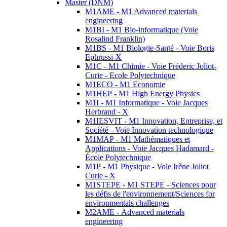
Master (DNM)
M1AME - M1 Advanced materials
engineering
M1BI - M1 Bio-informatique (Voie
Rosalind Franklin)
M1BS - M1 Biologie-Santé - Voie Boris
Ephrussi-X
M1C - M1 Chimie - Voie Fréderic Joliot-
Curie - Ecole Polytechnique
M1ECO - M1 Economie
M1HEP - M1 High Energy Physics
M1I - M1 Informatique - Voie Jacques
Herbrand - X
M1IESVIT - M1 Innovation, Entreprise, et
Société - Voie Innovation technologique
M1MAP - M1 Mathématiques et
Applications - Voie Jacques Hadamard -
École Polytechnique
M1P - M1 Physique - Voie Irène Joliot
Curie - X
M1STEPE - M1 STEPE - Sciences pour
les défis de l'environnement/Sciences for
environmentals challenges
M2AME - Advanced materials
engineering