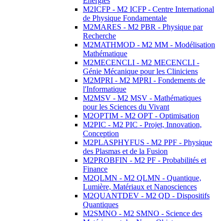
Energies
M2ICFP - M2 ICFP - Centre International
de Physique Fondamentale
M2MARES - M2 PBR - Physique par
Recherche
M2MATHMOD - M2 MM - Modélisation
Mathématique
M2MECENCLI - M2 MECENCLI -
Génie Mécanique pour les Cliniciens
M2MPRI - M2 MPRI - Fondements de
l'Informatique
M2MSV - M2 MSV - Mathématiques
pour les Sciences du Vivant
M2OPTIM - M2 OPT - Optimisation
M2PIC - M2 PIC - Projet, Innovation,
Conception
M2PLASPHYFUS - M2 PPF - Physique
des Plasmas et de la Fusion
M2PROBFIN - M2 PF - Probabilités et
Finance
M2QLMN - M2 QLMN - Quantique,
Lumière, Matériaux et Nanosciences
M2QUANTDEV - M2 QD - Dispositifs
Quantiques
M2SMNO - M2 SMNO - Science des