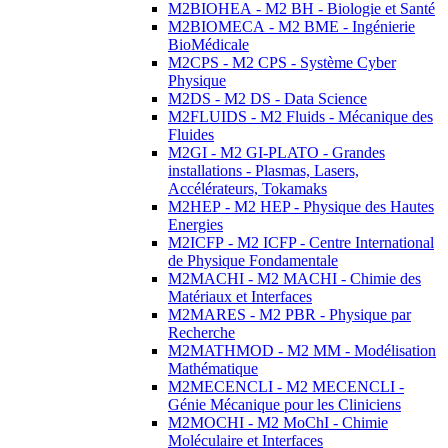
M2BIOHEA - M2 BH - Biologie et Santé
M2BIOMECA - M2 BME - Ingénierie
BioMédicale
M2CPS - M2 CPS - Système Cyber
Physique
M2DS - M2 DS - Data Science
M2FLUIDS - M2 Fluids - Mécanique des
Fluides
M2GI - M2 GI-PLATO - Grandes
installations - Plasmas, Lasers,
Accélérateurs, Tokamaks
M2HEP - M2 HEP - Physique des Hautes
Energies
M2ICFP - M2 ICFP - Centre International
de Physique Fondamentale
M2MACHI - M2 MACHI - Chimie des
Matériaux et Interfaces
M2MARES - M2 PBR - Physique par
Recherche
M2MATHMOD - M2 MM - Modélisation
Mathématique
M2MECENCLI - M2 MECENCLI -
Génie Mécanique pour les Cliniciens
M2MOCHI - M2 MoChI - Chimie
Moléculaire et Interfaces