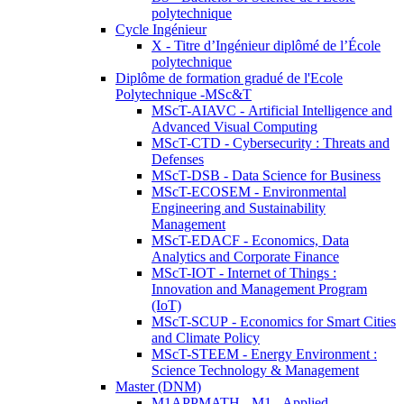
polytechnique
Cycle Ingénieur
X - Titre d’Ingénieur diplômé de l’École
polytechnique
Diplôme de formation gradué de l'Ecole
Polytechnique -MSc&T
MScT-AIAVC - Artificial Intelligence and
Advanced Visual Computing
MScT-CTD - Cybersecurity : Threats and
Defenses
MScT-DSB - Data Science for Business
MScT-ECOSEM - Environmental
Engineering and Sustainability
Management
MScT-EDACF - Economics, Data
Analytics and Corporate Finance
MScT-IOT - Internet of Things :
Innovation and Management Program
(IoT)
MScT-SCUP - Economics for Smart Cities
and Climate Policy
MScT-STEEM - Energy Environment :
Science Technology & Management
Master (DNM)
M1APPMATH - M1 - Applied