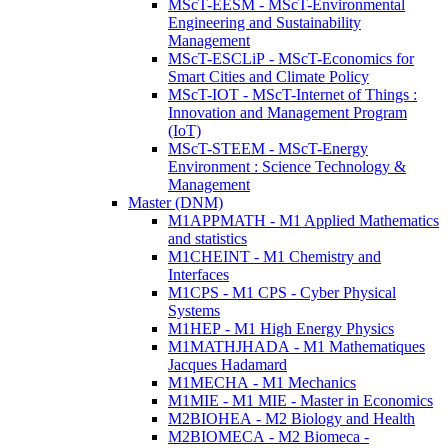
MScT-EESM - MScT-Environmental
Engineering and Sustainability
Management
MScT-ESCLiP - MScT-Economics for
Smart Cities and Climate Policy
MScT-IOT - MScT-Internet of Things :
Innovation and Management Program
(IoT)
MScT-STEEM - MScT-Energy
Environment : Science Technology &
Management
Master (DNM)
M1APPMATH - M1 Applied Mathematics
and statistics
M1CHEINT - M1 Chemistry and
Interfaces
M1CPS - M1 CPS - Cyber Physical
Systems
M1HEP - M1 High Energy Physics
M1MATHJHADA - M1 Mathematiques
Jacques Hadamard
M1MECHA - M1 Mechanics
M1MIE - M1 MIE - Master in Economics
M2BIOHEA - M2 Biology and Health
M2BIOMECA - M2 Biomeca -