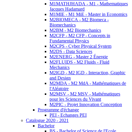
M1MATHJHADA - M1 - Mathematiques
Jacques Hadamard
M1MIE - M1 MiE - Master in Economics
M2BIOMECA - M2 Biomeca -
Biomechanics
M2BM - M2 Biomechanics
M2CFP - M2 CFP - Concepts in
Fundamental Physics
M2CPS - Cyber Physical System
M2DS - Data Sciences
M2ENERG - Master 2 Énergie
M2FLUIDS - M2 Fluids - Fluid
Mechanics
M2IGD - M2 IGD - Interaction, Graphic
and Design
M2MDA - M2 MdA - Mathématiques de
l'Aléatoire
M2MSV - M2 MSV - Mathématiques
pour les Sciences du Vivant
M2PIC - Projet Innovation Conception
Programme d'échange
PEI - Echanges PEI
Catalogue 2020 - 2021
Bachelor
BS - Bachelor of Science de l'Ecole