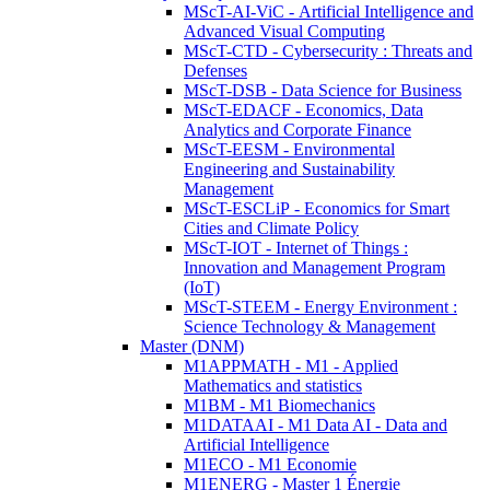
MScT-AI-ViC - Artificial Intelligence and
Advanced Visual Computing
MScT-CTD - Cybersecurity : Threats and
Defenses
MScT-DSB - Data Science for Business
MScT-EDACF - Economics, Data
Analytics and Corporate Finance
MScT-EESM - Environmental
Engineering and Sustainability
Management
MScT-ESCLiP - Economics for Smart
Cities and Climate Policy
MScT-IOT - Internet of Things :
Innovation and Management Program
(IoT)
MScT-STEEM - Energy Environment :
Science Technology & Management
Master (DNM)
M1APPMATH - M1 - Applied
Mathematics and statistics
M1BM - M1 Biomechanics
M1DATAAI - M1 Data AI - Data and
Artificial Intelligence
M1ECO - M1 Economie
M1ENERG - Master 1 Énergie