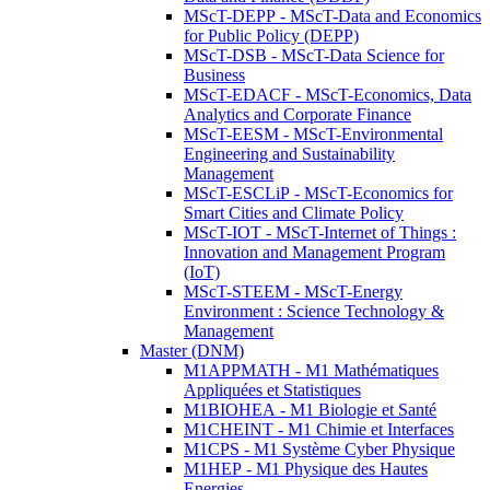
MScT-DEPP - MScT-Data and Economics
for Public Policy (DEPP)
MScT-DSB - MScT-Data Science for
Business
MScT-EDACF - MScT-Economics, Data
Analytics and Corporate Finance
MScT-EESM - MScT-Environmental
Engineering and Sustainability
Management
MScT-ESCLiP - MScT-Economics for
Smart Cities and Climate Policy
MScT-IOT - MScT-Internet of Things :
Innovation and Management Program
(IoT)
MScT-STEEM - MScT-Energy
Environment : Science Technology &
Management
Master (DNM)
M1APPMATH - M1 Mathématiques
Appliquées et Statistiques
M1BIOHEA - M1 Biologie et Santé
M1CHEINT - M1 Chimie et Interfaces
M1CPS - M1 Système Cyber Physique
M1HEP - M1 Physique des Hautes
Energies