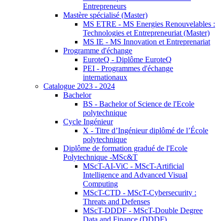
Entrepreneurs
Mastère spécialisé (Master)
MS ETRE - MS Energies Renouvelables :
Technologies et Entrepreneuriat (Master)
MS IE - MS Innovation et Entreprenariat
Programme d'échange
EuroteQ - Diplôme EuroteQ
PEI - Programmes d'échange
internationaux
Catalogue 2023 - 2024
Bachelor
BS - Bachelor of Science de l'Ecole
polytechnique
Cycle Ingénieur
X - Titre d’Ingénieur diplômé de l’École
polytechnique
Diplôme de formation gradué de l'Ecole
Polytechnique -MSc&T
MScT-AI-ViC - MScT-Artificial
Intelligence and Advanced Visual
Computing
MScT-CTD - MScT-Cybersecurity :
Threats and Defenses
MScT-DDDF - MScT-Double Degree
Data and Finance (DDDF)