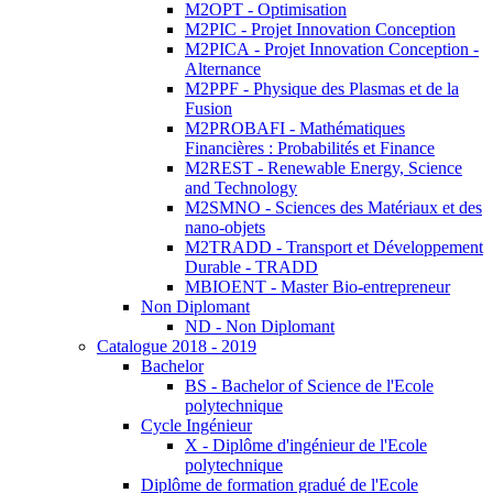
M2OPT - Optimisation
M2PIC - Projet Innovation Conception
M2PICA - Projet Innovation Conception -
Alternance
M2PPF - Physique des Plasmas et de la
Fusion
M2PROBAFI - Mathématiques
Financières : Probabilités et Finance
M2REST - Renewable Energy, Science
and Technology
M2SMNO - Sciences des Matériaux et des
nano-objets
M2TRADD - Transport et Développement
Durable - TRADD
MBIOENT - Master Bio-entrepreneur
Non Diplomant
ND - Non Diplomant
Catalogue 2018 - 2019
Bachelor
BS - Bachelor of Science de l'Ecole
polytechnique
Cycle Ingénieur
X - Diplôme d'ingénieur de l'Ecole
polytechnique
Diplôme de formation gradué de l'Ecole