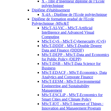
X - Titre d’Ingénieur diplômé de l’École
polytechnique
Diplôme d'établissement
X-4A - Diplôme de l'Ecole polytechnique
Diplôme de formation gradué de l'Ecole
Polytechnique -MSc&T
MScT-AI-ViC - MScT-Artificial
Intelligence and Advanced Visual
Computing
MScT-CyS - MScT-Cybersecurity (CyS)
MScT-DDDF - MScT-Double Degree
Data and Finance (DDDF)
MScT-DEPP - MScT-Data and Economics
for Public Policy (DEPP)
MScT-DSB - MScT-Data Science for
Business
MScT-EDACF - MScT-Economics, Data
Analytics and Corporate Finance
MScT-EESM - MScT-Environmental
Engineering and Sustainability
Management
MScT-ESCLiP - MScT-Economics for
Smart Cities and Climate Policy
MScT-IOT - MScT-Internet of Things :
Innovation and Management Program