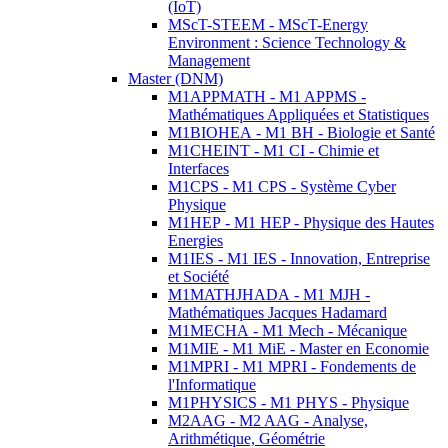
(IoT)
MScT-STEEM - MScT-Energy
Environment : Science Technology &
Management
Master (DNM)
M1APPMATH - M1 APPMS -
Mathématiques Appliquées et Statistiques
M1BIOHEA - M1 BH - Biologie et Santé
M1CHEINT - M1 CI - Chimie et
Interfaces
M1CPS - M1 CPS - Système Cyber
Physique
M1HEP - M1 HEP - Physique des Hautes
Energies
M1IES - M1 IES - Innovation, Entreprise
et Société
M1MATHJHADA - M1 MJH -
Mathématiques Jacques Hadamard
M1MECHA - M1 Mech - Mécanique
M1MIE - M1 MiE - Master en Economie
M1MPRI - M1 MPRI - Fondements de
l'Informatique
M1PHYSICS - M1 PHYS - Physique
M2AAG - M2 AAG - Analyse,
Arithmétique, Géométrie