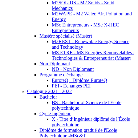
M2SOLIDS - M2 Solids - Solid
Mechanics
M2WAPE - M2 Water, Air, Pollution and
Energy
MSc Entrepreneurs - MSc X-HEC
Entrepreneurs
Mastère spécialisé (Master)
M2REST - Renewable Energy, Science
and Technology
MS ETRE - MS Energies Renouvelables :
Technologies & Entrepreneuriat (Master)
Non Diplomant
ND - Non Diplomant
Programme d'échange
EuroteQ - Diplôme EuroteQ
PEI - Echanges PEI
Catalogue 2021 - 2022
Bachelor
BS - Bachelor of Science de l'Ecole
polytechnique
Cycle Ingénieur
X - Titre d’Ingénieur diplômé de l’École
polytechnique
Diplôme de formation gradué de l'Ecole
Polytechnique -MSc&T