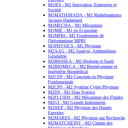
M1IES - M1 Innovation, Entreprise et
Société
M1MATHJHADA - M1 Mathématiques
Jacques Hadamard
M1MECHA - M1 Mécanique
M1MIE - M1 en Economie
M1MPRI - M1 Fondements de
l'Informatique MPRI
M1PHYSICS - M1 Physique
M2AAG - M2 Analyse, Arithmétique,
Géométrie
M2BIOHEA - M2 Biologie et Santé
M2BIOMECA - M2 Biomécanique et
Ingéniérie Biomédical
M2CFP - M2 Concepts en Physique
Fondamentale
M2CPS - M2 Système Cyber Physique
M2DS - M2 Data Science
M2FLUIDS - M2 Mécanique des Fluides
M2GI - M2 Grands Instruments
M2HEP - M2 Physique des Hautes
Energies
M2MARES - M2 Physique par Recherche
M2MATCHEINT - M2 Chimie des