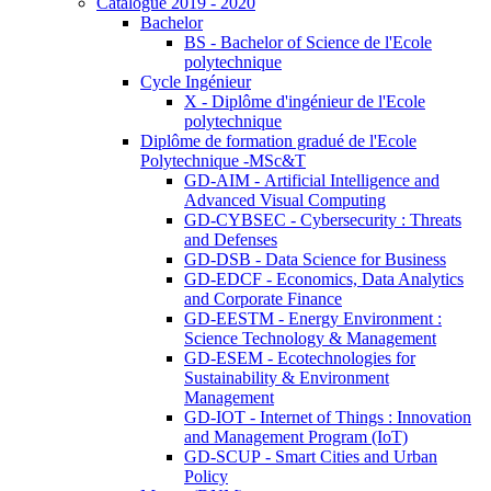
Catalogue 2019 - 2020
Bachelor
BS - Bachelor of Science de l'Ecole
polytechnique
Cycle Ingénieur
X - Diplôme d'ingénieur de l'Ecole
polytechnique
Diplôme de formation gradué de l'Ecole
Polytechnique -MSc&T
GD-AIM - Artificial Intelligence and
Advanced Visual Computing
GD-CYBSEC - Cybersecurity : Threats
and Defenses
GD-DSB - Data Science for Business
GD-EDCF - Economics, Data Analytics
and Corporate Finance
GD-EESTM - Energy Environment :
Science Technology & Management
GD-ESEM - Ecotechnologies for
Sustainability & Environment
Management
GD-IOT - Internet of Things : Innovation
and Management Program (IoT)
GD-SCUP - Smart Cities and Urban
Policy