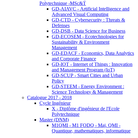
Polytechnique -MSc&T
GD-AIAVC - Artificial Intelligence and
Advanced Visual Computing
GD-CTD - Cybersecurity : Threats &
Defenses
GD-DSB - Data Science for Business
GD-ECOSEM - Ecotechnologies for
Sustainability & Environment
Management
GD-EDACF - Economics, Data Analytics
and Corporate Finance
GD-IOT - Internet of Things : Innovation
and Management Program (IoT)
GD-SCUP - Smart Cities and Urban
Policy
GD-STEEM - Energy Environment :
Science Technology & Management
Catalogue 2017 - 2018
Cycle Ingénieur
X - Diplôme d'ingénieur de l'Ecole
Polytechnique
Master (DNM)
M1QMI - M1 FODQ - Maj. QMI -
Quantique, mathematiques, informatique