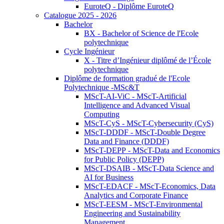
EuroteQ - Diplôme EuroteQ
Catalogue 2025 - 2026
Bachelor
BX - Bachelor of Science de l'Ecole
polytechnique
Cycle Ingénieur
X - Titre d’Ingénieur diplômé de l’École
polytechnique
Diplôme de formation gradué de l'Ecole
Polytechnique -MSc&T
MScT-AI-ViC - MScT-Artificial
Intelligence and Advanced Visual
Computing
MScT-CyS - MScT-Cybersecurity (CyS)
MScT-DDDF - MScT-Double Degree
Data and Finance (DDDF)
MScT-DEPP - MScT-Data and Economics
for Public Policy (DEPP)
MScT-DSAIB - MScT-Data Science and
AI for Business
MScT-EDACF - MScT-Economics, Data
Analytics and Corporate Finance
MScT-EESM - MScT-Environmental
Engineering and Sustainability
Management