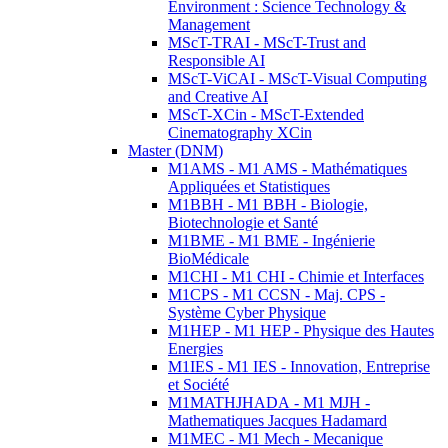
Environment : Science Technology &
Management
MScT-TRAI - MScT-Trust and
Responsible AI
MScT-ViCAI - MScT-Visual Computing
and Creative AI
MScT-XCin - MScT-Extended
Cinematography XCin
Master (DNM)
M1AMS - M1 AMS - Mathématiques
Appliquées et Statistiques
M1BBH - M1 BBH - Biologie,
Biotechnologie et Santé
M1BME - M1 BME - Ingénierie
BioMédicale
M1CHI - M1 CHI - Chimie et Interfaces
M1CPS - M1 CCSN - Maj. CPS -
Système Cyber Physique
M1HEP - M1 HEP - Physique des Hautes
Energies
M1IES - M1 IES - Innovation, Entreprise
et Société
M1MATHJHADA - M1 MJH -
Mathematiques Jacques Hadamard
M1MEC - M1 Mech - Mecanique