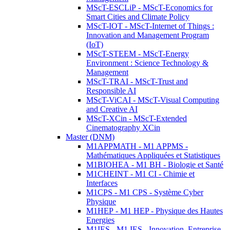
MScT-ESCLiP - MScT-Economics for
Smart Cities and Climate Policy
MScT-IOT - MScT-Internet of Things :
Innovation and Management Program
(IoT)
MScT-STEEM - MScT-Energy
Environment : Science Technology &
Management
MScT-TRAI - MScT-Trust and
Responsible AI
MScT-ViCAI - MScT-Visual Computing
and Creative AI
MScT-XCin - MScT-Extended
Cinematography XCin
Master (DNM)
M1APPMATH - M1 APPMS -
Mathématiques Appliquées et Statistiques
M1BIOHEA - M1 BH - Biologie et Santé
M1CHEINT - M1 CI - Chimie et
Interfaces
M1CPS - M1 CPS - Système Cyber
Physique
M1HEP - M1 HEP - Physique des Hautes
Energies
M1IES - M1 IES - Innovation, Entreprise