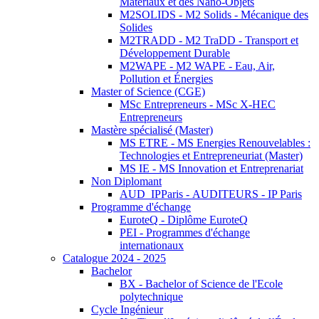
Matériaux et des Nano-Objets
M2SOLIDS - M2 Solids - Mécanique des
Solides
M2TRADD - M2 TraDD - Transport et
Développement Durable
M2WAPE - M2 WAPE - Eau, Air,
Pollution et Énergies
Master of Science (CGE)
MSc Entrepreneurs - MSc X-HEC
Entrepreneurs
Mastère spécialisé (Master)
MS ETRE - MS Energies Renouvelables :
Technologies et Entrepreneuriat (Master)
MS IE - MS Innovation et Entreprenariat
Non Diplomant
AUD_IPParis - AUDITEURS - IP Paris
Programme d'échange
EuroteQ - Diplôme EuroteQ
PEI - Programmes d'échange
internationaux
Catalogue 2024 - 2025
Bachelor
BX - Bachelor of Science de l'Ecole
polytechnique
Cycle Ingénieur