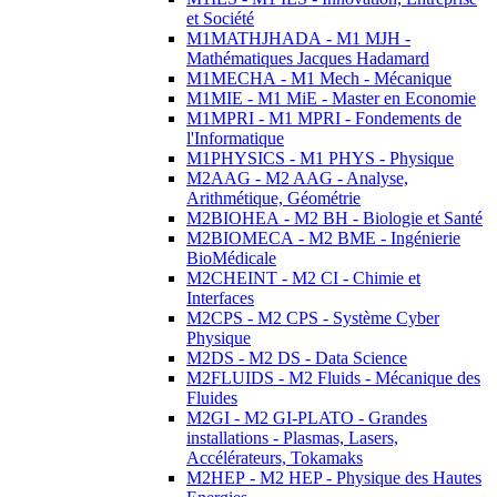
et Société
M1MATHJHADA - M1 MJH -
Mathématiques Jacques Hadamard
M1MECHA - M1 Mech - Mécanique
M1MIE - M1 MiE - Master en Economie
M1MPRI - M1 MPRI - Fondements de
l'Informatique
M1PHYSICS - M1 PHYS - Physique
M2AAG - M2 AAG - Analyse,
Arithmétique, Géométrie
M2BIOHEA - M2 BH - Biologie et Santé
M2BIOMECA - M2 BME - Ingénierie
BioMédicale
M2CHEINT - M2 CI - Chimie et
Interfaces
M2CPS - M2 CPS - Système Cyber
Physique
M2DS - M2 DS - Data Science
M2FLUIDS - M2 Fluids - Mécanique des
Fluides
M2GI - M2 GI-PLATO - Grandes
installations - Plasmas, Lasers,
Accélérateurs, Tokamaks
M2HEP - M2 HEP - Physique des Hautes