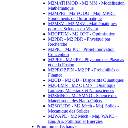
M2MATHMOD - M2 MM - Modélisation
Mathématique
M2MPRI - M2 FODQ - Maj. MPRI -
Fondements de l'Informatique
M2MSV - M2 MSV - Mathématiques
pour les Sciences du Vivant
M2OPTIM - M2 OPT - Optimisation
M2PBR - M2 PBR - Physique par
Recherche
M2PIC - M2 PIC - Projet Innovation
Conception
M2PPF - M2 PPF - Physique des Plasmas
et de la Fusion
M2PROBFIN - M2 PF - Probabilités et
Finance
M2QD - M2 QD - Dispositifs Quantiques
M2QLMN - M2 QLMN - Quantique,
Lumiere, Materiaux et Nanosciences
M2SMNO - M2 SMNO - Science des
Materiaux et des Nano-Objets
M2SOLIDS - M2 Mech - Maj. Solids -
Mecanique des Solides
M2WAPE - M2 Mech - Maj. WAPE -
Eau, Air, Pollution et Energies
Programme d'échange