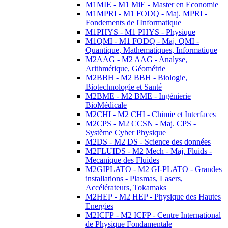
M1MIE - M1 MiE - Master en Economie
M1MPRI - M1 FODQ - Maj. MPRI -
Fondements de l'Informatique
M1PHYS - M1 PHYS - Physique
M1QMI - M1 FODQ - Maj. QMI -
Quantique, Mathematiques, Informatique
M2AAG - M2 AAG - Analyse,
Arithmétique, Géométrie
M2BBH - M2 BBH - Biologie,
Biotechnologie et Santé
M2BME - M2 BME - Ingénierie
BioMédicale
M2CHI - M2 CHI - Chimie et Interfaces
M2CPS - M2 CCSN - Maj. CPS -
Système Cyber Physique
M2DS - M2 DS - Science des données
M2FLUIDS - M2 Mech - Maj. Fluids -
Mecanique des Fluides
M2GIPLATO - M2 GI-PLATO - Grandes
installations - Plasmas, Lasers,
Accélérateurs, Tokamaks
M2HEP - M2 HEP - Physique des Hautes
Energies
M2ICFP - M2 ICFP - Centre International
de Physique Fondamentale