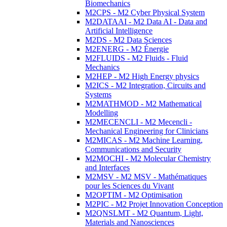
Biomechanics
M2CPS - M2 Cyber Physical System
M2DATAAI - M2 Data AI - Data and
Artificial Intelligence
M2DS - M2 Data Sciences
M2ENERG - M2 Énergie
M2FLUIDS - M2 Fluids - Fluid
Mechanics
M2HEP - M2 High Energy physics
M2ICS - M2 Integration, Circuits and
Systems
M2MATHMOD - M2 Mathematical
Modelling
M2MECENCLI - M2 Mecencli -
Mechanical Engineering for Clinicians
M2MICAS - M2 Machine Learning,
Communications and Security
M2MOCHI - M2 Molecular Chemistry
and Interfaces
M2MSV - M2 MSV - Mathématiques
pour les Sciences du Vivant
M2OPTIM - M2 Optimisation
M2PIC - M2 Projet Innovation Conception
M2QNSLMT - M2 Quantum, Light,
Materials and Nanosciences