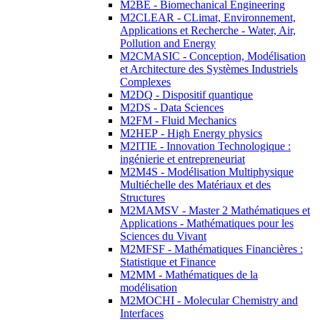
M2BE - Biomechanical Engineering
M2CLEAR - CLimat, Environnement,
Applications et Recherche - Water, Air,
Pollution and Energy
M2CMASIC - Conception, Modélisation
et Architecture des Systèmes Industriels
Complexes
M2DQ - Dispositif quantique
M2DS - Data Sciences
M2FM - Fluid Mechanics
M2HEP - High Energy physics
M2ITIE - Innovation Technologique :
ingénierie et entrepreneuriat
M2M4S - Modélisation Multiphysique
Multiéchelle des Matériaux et des
Structures
M2MAMSV - Master 2 Mathématiques et
Applications - Mathématiques pour les
Sciences du Vivant
M2MFSF - Mathématiques Financières :
Statistique et Finance
M2MM - Mathématiques de la
modélisation
M2MOCHI - Molecular Chemistry and
Interfaces