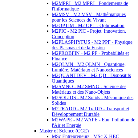
M2MPRI - M2 MPRI - Fondements de
l'Informatique
M2MSV - M2 MSV - Mathématiques
pour les Sciences du Vivant
M2OPTIM - M2 OPT - Optimisation
M2PIC - M2 PIC - Projet, Innovation,
Conception
M2PLASPHYFUS - M2 PPF - Physique
des Plasmas et de la Fusion
M2PROBFIN - M2 PF - Probabilités et
Finance
M2QLMN - M2 QLMN - Quantique,
Lumière, Matériaux et Nanosciences
M2QUANTDEV - M2 QD - Dispositifs
Quantiques
M2SMNO - M2 SMNO - Science des
Matériaux et des Nano-Objets
M2SOLIDS - M2 Solids - Mécanique des
Solides
M2TRADD - M2 TraDD - Transport et
Développement Durable
M2WAPE - M2 WAPE - Eau, Pollution de
l'Air et Energie
Master of Science (CGE)
MSc Entrepreneurs - MSc X-HEC