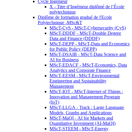
Cycle Ingénieur
X - Titre d’Ingénieur diplômé de l’École
polytechnique
Diplôme de formation gradué de l'Ecole
Polytechnique -MSc&T
MScT-CyS - MScT-Cybersecurity (CyS)
MScT-DDDF - MScT-Double Degree
Data and Finance (DDDF)
MScT-DEPP - MScT-Data and Economics
for Public Policy (DEPP)
MScT-DSAIB - MScT-Data Science and
AI for Business
MScT-EDACF - MScT-Economics, Data
Analytics and Corporate Finance
MScT-EESM - MScT-Environmental
Engineering and Sustainability
Management
MScT-IOT - MScT-Internet of Things :
Innovation and Management Program
(IoT)
MScT-LLGA - Track : Large Language
Models, Graphs and Applications
MScT-MaQI - AI for Markets and
Quantitative Investment (AI-MaQI)
MScT-STEEM - MScT-Energy