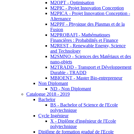
M2OPT - Optimisation
M2PIC - Projet Innovation Conception
M2PICA - Projet Innovation Conception -
Alternance
M2PPF - Physique des Plasmas et de la
Fusion
M2PROBAFI - Mathématiques
Financières : Probabilités et Finance
M2REST - Renewable Energy, Science
and Technology
M2SMNO - Sciences des Matériaux et des
nano-objets
M2TRADD - Transport et Développement
Durable - TRADD
MBIOENT - Master Bio-entrepreneur
Non Diplomant
ND - Non Diplomant
Catalogue 2018 - 2019
Bachelor
BS - Bachelor of Science de l'Ecole
polytechnique
Cycle Ingénieur
X - Diplôme d'ingénieur de l'Ecole
polytechnique
Diplôme de formation gradué de l'Ecole