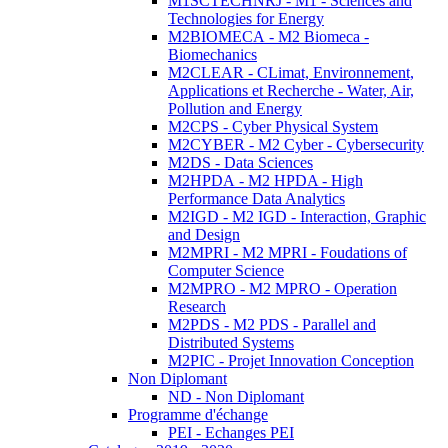
M1SCTECHNRJ - M1 - Sciences and
Technologies for Energy
M2BIOMECA - M2 Biomeca -
Biomechanics
M2CLEAR - CLimat, Environnement,
Applications et Recherche - Water, Air,
Pollution and Energy
M2CPS - Cyber Physical System
M2CYBER - M2 Cyber - Cybersecurity
M2DS - Data Sciences
M2HPDA - M2 HPDA - High
Performance Data Analytics
M2IGD - M2 IGD - Interaction, Graphic
and Design
M2MPRI - M2 MPRI - Foudations of
Computer Science
M2MPRO - M2 MPRO - Operation
Research
M2PDS - M2 PDS - Parallel and
Distributed Systems
M2PIC - Projet Innovation Conception
Non Diplomant
ND - Non Diplomant
Programme d'échange
PEI - Echanges PEI