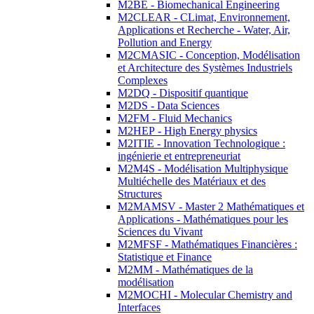
M2BE - Biomechanical Engineering
M2CLEAR - CLimat, Environnement,
Applications et Recherche - Water, Air,
Pollution and Energy
M2CMASIC - Conception, Modélisation
et Architecture des Systèmes Industriels
Complexes
M2DQ - Dispositif quantique
M2DS - Data Sciences
M2FM - Fluid Mechanics
M2HEP - High Energy physics
M2ITIE - Innovation Technologique :
ingénierie et entrepreneuriat
M2M4S - Modélisation Multiphysique
Multiéchelle des Matériaux et des
Structures
M2MAMSV - Master 2 Mathématiques et
Applications - Mathématiques pour les
Sciences du Vivant
M2MFSF - Mathématiques Financières :
Statistique et Finance
M2MM - Mathématiques de la
modélisation
M2MOCHI - Molecular Chemistry and
Interfaces