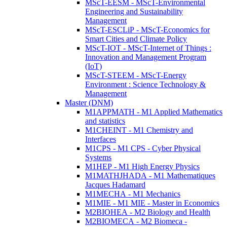
MScT-EESM - MScT-Environmental
Engineering and Sustainability
Management
MScT-ESCLiP - MScT-Economics for
Smart Cities and Climate Policy
MScT-IOT - MScT-Internet of Things :
Innovation and Management Program
(IoT)
MScT-STEEM - MScT-Energy
Environment : Science Technology &
Management
Master (DNM)
M1APPMATH - M1 Applied Mathematics
and statistics
M1CHEINT - M1 Chemistry and
Interfaces
M1CPS - M1 CPS - Cyber Physical
Systems
M1HEP - M1 High Energy Physics
M1MATHJHADA - M1 Mathematiques
Jacques Hadamard
M1MECHA - M1 Mechanics
M1MIE - M1 MIE - Master in Economics
M2BIOHEA - M2 Biology and Health
M2BIOMECA - M2 Biomeca -