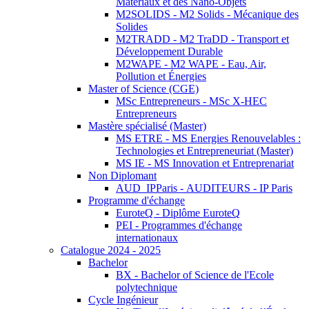
Matériaux et des Nano-Objets
M2SOLIDS - M2 Solids - Mécanique des
Solides
M2TRADD - M2 TraDD - Transport et
Développement Durable
M2WAPE - M2 WAPE - Eau, Air,
Pollution et Énergies
Master of Science (CGE)
MSc Entrepreneurs - MSc X-HEC
Entrepreneurs
Mastère spécialisé (Master)
MS ETRE - MS Energies Renouvelables :
Technologies et Entrepreneuriat (Master)
MS IE - MS Innovation et Entreprenariat
Non Diplomant
AUD_IPParis - AUDITEURS - IP Paris
Programme d'échange
EuroteQ - Diplôme EuroteQ
PEI - Programmes d'échange
internationaux
Catalogue 2024 - 2025
Bachelor
BX - Bachelor of Science de l'Ecole
polytechnique
Cycle Ingénieur