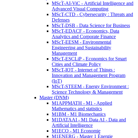
MScT-AI-ViC - Artificial Intelligence and
Advanced Visual Computing
MScT-CTD - Cybersecurity : Threats and
Defenses
MScT-DSB - Data Science for Business
MScT-EDACF - Economics, Data
Analytics and Corporate Finance
MScT-EESM - Environmental
Engineering and Sustainability
Management
MScT-ESCLiP - Economics for Smart
Cities and Climate Policy
MScT-IOT - Internet of Things :
Innovation and Management Program
(IoT)
MScT-STEEM - Energy Environment :
Science Technology & Management
Master (DNM)
M1APPMATH - M1 - Applied
Mathematics and statistics
M1BM - M1 Biomechanics
M1DATAAI - M1 Data AI - Data and
Artificial Intelligence
M1ECO - M1 Economie
M1ENERG - Master 1 Énergie