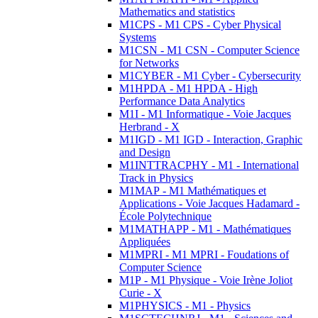
Mathematics and statistics
M1CPS - M1 CPS - Cyber Physical
Systems
M1CSN - M1 CSN - Computer Science
for Networks
M1CYBER - M1 Cyber - Cybersecurity
M1HPDA - M1 HPDA - High
Performance Data Analytics
M1I - M1 Informatique - Voie Jacques
Herbrand - X
M1IGD - M1 IGD - Interaction, Graphic
and Design
M1INTTRACPHY - M1 - International
Track in Physics
M1MAP - M1 Mathématiques et
Applications - Voie Jacques Hadamard -
École Polytechnique
M1MATHAPP - M1 - Mathématiques
Appliquées
M1MPRI - M1 MPRI - Foudations of
Computer Science
M1P - M1 Physique - Voie Irène Joliot
Curie - X
M1PHYSICS - M1 - Physics