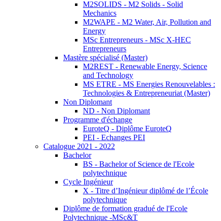
M2SOLIDS - M2 Solids - Solid
Mechanics
M2WAPE - M2 Water, Air, Pollution and
Energy
MSc Entrepreneurs - MSc X-HEC
Entrepreneurs
Mastère spécialisé (Master)
M2REST - Renewable Energy, Science
and Technology
MS ETRE - MS Energies Renouvelables :
Technologies & Entrepreneuriat (Master)
Non Diplomant
ND - Non Diplomant
Programme d'échange
EuroteQ - Diplôme EuroteQ
PEI - Echanges PEI
Catalogue 2021 - 2022
Bachelor
BS - Bachelor of Science de l'Ecole
polytechnique
Cycle Ingénieur
X - Titre d’Ingénieur diplômé de l’École
polytechnique
Diplôme de formation gradué de l'Ecole
Polytechnique -MSc&T