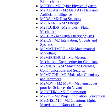
Biomechanics
M2CPS - M2 Cyber Physical System
M2DATAAI - M2 Data AI - Data and
Artificial Intelligence
M2DS - M2 Data Sciences
M2ENERG - M2 Énergie
M2FLUIDS - M2 Fluids - Fluid
Mechanics
M2HEP - M2 High Energy physics
M2ICS - M2 Integration, Circuits and
Systems
M2MATHMOD - M2 Mathematical
Modelling
M2MECENCLI - M2 Mecencli -
Mechanical Engineering for Clinicians
M2MICAS - M2 Machine Learning,
Communications and Security
M2MOCHI - M2 Molecular Chemistry
and Interfaces
M2MSV - M2 MSV - Mathématiques
pour les Sciences du Vivant
M2OPTIM - M2 Optimisation
M2PIC - M2 Projet Innovation Conception
M2QNSLMT - M2 Quantum, Light,
Materials and Nanosciences