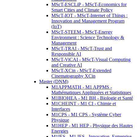
MScT-ESCLiP - MScT-Economics for
Smart Cities and Climate Policy
MScT-IOT - MScT-Internet of Things :
Innovation and Management Program
(IoT)
MScT-STEEM - MScT-Energy
Environment : Science Technology &
Management
MScT-TRAI - MScT-Trust and
Responsible AI
MScT-ViCAI - MScT-Visual Computing
and Creative AI
MScT-XCin - MScT-Extended
Cinematography XCin
Master (DNM)
M1APPMATH - M1 APPMS -
Mathématiques Appliquées et Statistiques
M1BIOHEA - M1 BH - Biologie et Santé
M1CHEINT - M1 CI - Chimie et
Interfaces
M1CPS - M1 CPS - Système Cyber
Physique
M1HEP - M1 HEP - Physique des Hautes
Energies
M1IES - M1 IES - Innovation, Entreprise