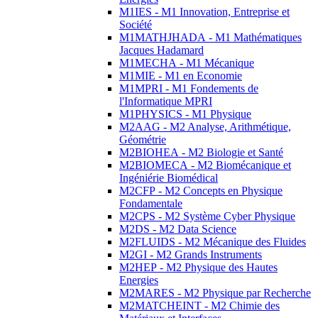
M1IES - M1 Innovation, Entreprise et
Société
M1MATHJHADA - M1 Mathématiques
Jacques Hadamard
M1MECHA - M1 Mécanique
M1MIE - M1 en Economie
M1MPRI - M1 Fondements de
l'Informatique MPRI
M1PHYSICS - M1 Physique
M2AAG - M2 Analyse, Arithmétique,
Géométrie
M2BIOHEA - M2 Biologie et Santé
M2BIOMECA - M2 Biomécanique et
Ingéniérie Biomédical
M2CFP - M2 Concepts en Physique
Fondamentale
M2CPS - M2 Système Cyber Physique
M2DS - M2 Data Science
M2FLUIDS - M2 Mécanique des Fluides
M2GI - M2 Grands Instruments
M2HEP - M2 Physique des Hautes
Energies
M2MARES - M2 Physique par Recherche
M2MATCHEINT - M2 Chimie des