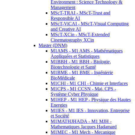
Environment : Science Technology &
Management
MScT-TRAI - MScT-Trust and
Responsible AI
MScT-ViCAI - MScT-Visual Computing
and Creative AI
MScT-XCin - MScT-Extended
Cinematography XCin
Master (DNM)
M1AMS - M1 AMS - Mathématiques
Appliquées et Statistiques
M1BBH - M1 BBH - Biologie,
Biotechnologie et Santé
M1BME - M1 BME - Ingénierie
BioMédicale
M1CHI - M1 CHI - Chimie et Interfaces
M1CPS - M1 CCSN - Maj. CPS -
Système Cyber Physique
M1HEP - M1 HEP - Physique des Hautes
Energies
M1IES - M1 IES - Innovation, Entreprise
et Société
M1MATHJHADA - M1 MJH -
Mathematiques Jacques Hadamard
M1MEC - M1 Mech - Mecanique