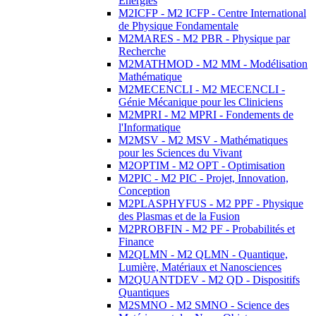
Energies
M2ICFP - M2 ICFP - Centre International
de Physique Fondamentale
M2MARES - M2 PBR - Physique par
Recherche
M2MATHMOD - M2 MM - Modélisation
Mathématique
M2MECENCLI - M2 MECENCLI -
Génie Mécanique pour les Cliniciens
M2MPRI - M2 MPRI - Fondements de
l'Informatique
M2MSV - M2 MSV - Mathématiques
pour les Sciences du Vivant
M2OPTIM - M2 OPT - Optimisation
M2PIC - M2 PIC - Projet, Innovation,
Conception
M2PLASPHYFUS - M2 PPF - Physique
des Plasmas et de la Fusion
M2PROBFIN - M2 PF - Probabilités et
Finance
M2QLMN - M2 QLMN - Quantique,
Lumière, Matériaux et Nanosciences
M2QUANTDEV - M2 QD - Dispositifs
Quantiques
M2SMNO - M2 SMNO - Science des