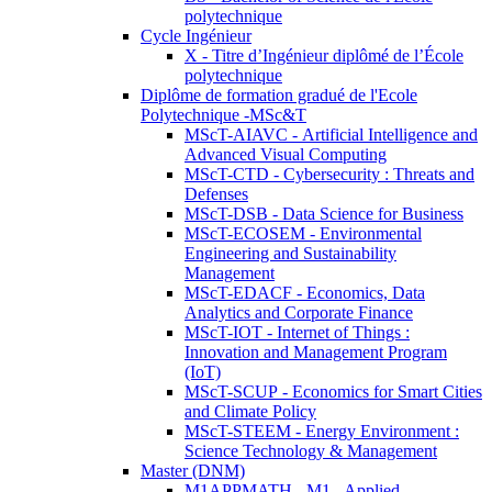
polytechnique
Cycle Ingénieur
X - Titre d’Ingénieur diplômé de l’École
polytechnique
Diplôme de formation gradué de l'Ecole
Polytechnique -MSc&T
MScT-AIAVC - Artificial Intelligence and
Advanced Visual Computing
MScT-CTD - Cybersecurity : Threats and
Defenses
MScT-DSB - Data Science for Business
MScT-ECOSEM - Environmental
Engineering and Sustainability
Management
MScT-EDACF - Economics, Data
Analytics and Corporate Finance
MScT-IOT - Internet of Things :
Innovation and Management Program
(IoT)
MScT-SCUP - Economics for Smart Cities
and Climate Policy
MScT-STEEM - Energy Environment :
Science Technology & Management
Master (DNM)
M1APPMATH - M1 - Applied