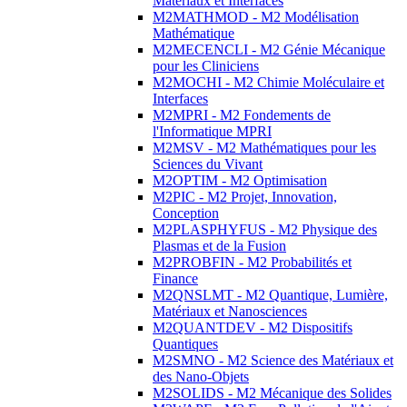
Matériaux et Interfaces
M2MATHMOD - M2 Modélisation
Mathématique
M2MECENCLI - M2 Génie Mécanique
pour les Cliniciens
M2MOCHI - M2 Chimie Moléculaire et
Interfaces
M2MPRI - M2 Fondements de
l'Informatique MPRI
M2MSV - M2 Mathématiques pour les
Sciences du Vivant
M2OPTIM - M2 Optimisation
M2PIC - M2 Projet, Innovation,
Conception
M2PLASPHYFUS - M2 Physique des
Plasmas et de la Fusion
M2PROBFIN - M2 Probabilités et
Finance
M2QNSLMT - M2 Quantique, Lumière,
Matériaux et Nanosciences
M2QUANTDEV - M2 Dispositifs
Quantiques
M2SMNO - M2 Science des Matériaux et
des Nano-Objets
M2SOLIDS - M2 Mécanique des Solides