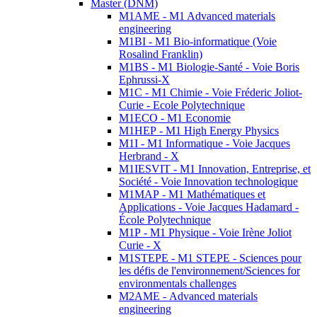
Master (DNM)
M1AME - M1 Advanced materials
engineering
M1BI - M1 Bio-informatique (Voie
Rosalind Franklin)
M1BS - M1 Biologie-Santé - Voie Boris
Ephrussi-X
M1C - M1 Chimie - Voie Fréderic Joliot-
Curie - Ecole Polytechnique
M1ECO - M1 Economie
M1HEP - M1 High Energy Physics
M1I - M1 Informatique - Voie Jacques
Herbrand - X
M1IESVIT - M1 Innovation, Entreprise, et
Société - Voie Innovation technologique
M1MAP - M1 Mathématiques et
Applications - Voie Jacques Hadamard -
École Polytechnique
M1P - M1 Physique - Voie Irène Joliot
Curie - X
M1STEPE - M1 STEPE - Sciences pour
les défis de l'environnement/Sciences for
environmentals challenges
M2AME - Advanced materials
engineering