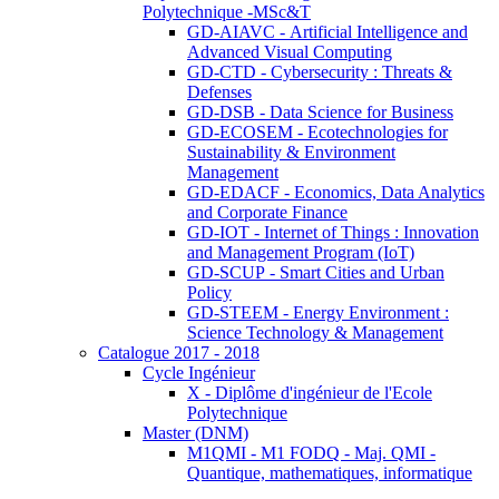
Polytechnique -MSc&T
GD-AIAVC - Artificial Intelligence and
Advanced Visual Computing
GD-CTD - Cybersecurity : Threats &
Defenses
GD-DSB - Data Science for Business
GD-ECOSEM - Ecotechnologies for
Sustainability & Environment
Management
GD-EDACF - Economics, Data Analytics
and Corporate Finance
GD-IOT - Internet of Things : Innovation
and Management Program (IoT)
GD-SCUP - Smart Cities and Urban
Policy
GD-STEEM - Energy Environment :
Science Technology & Management
Catalogue 2017 - 2018
Cycle Ingénieur
X - Diplôme d'ingénieur de l'Ecole
Polytechnique
Master (DNM)
M1QMI - M1 FODQ - Maj. QMI -
Quantique, mathematiques, informatique