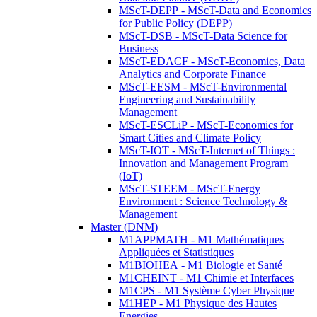
MScT-DEPP - MScT-Data and Economics
for Public Policy (DEPP)
MScT-DSB - MScT-Data Science for
Business
MScT-EDACF - MScT-Economics, Data
Analytics and Corporate Finance
MScT-EESM - MScT-Environmental
Engineering and Sustainability
Management
MScT-ESCLiP - MScT-Economics for
Smart Cities and Climate Policy
MScT-IOT - MScT-Internet of Things :
Innovation and Management Program
(IoT)
MScT-STEEM - MScT-Energy
Environment : Science Technology &
Management
Master (DNM)
M1APPMATH - M1 Mathématiques
Appliquées et Statistiques
M1BIOHEA - M1 Biologie et Santé
M1CHEINT - M1 Chimie et Interfaces
M1CPS - M1 Système Cyber Physique
M1HEP - M1 Physique des Hautes
Energies