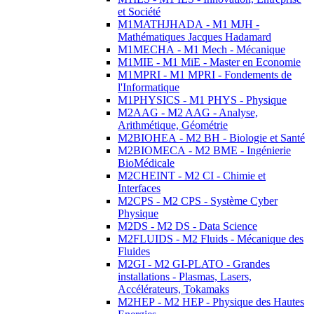
et Société
M1MATHJHADA - M1 MJH -
Mathématiques Jacques Hadamard
M1MECHA - M1 Mech - Mécanique
M1MIE - M1 MiE - Master en Economie
M1MPRI - M1 MPRI - Fondements de
l'Informatique
M1PHYSICS - M1 PHYS - Physique
M2AAG - M2 AAG - Analyse,
Arithmétique, Géométrie
M2BIOHEA - M2 BH - Biologie et Santé
M2BIOMECA - M2 BME - Ingénierie
BioMédicale
M2CHEINT - M2 CI - Chimie et
Interfaces
M2CPS - M2 CPS - Système Cyber
Physique
M2DS - M2 DS - Data Science
M2FLUIDS - M2 Fluids - Mécanique des
Fluides
M2GI - M2 GI-PLATO - Grandes
installations - Plasmas, Lasers,
Accélérateurs, Tokamaks
M2HEP - M2 HEP - Physique des Hautes