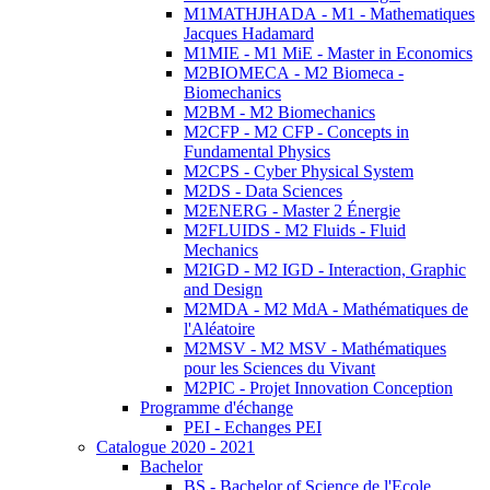
M1MATHJHADA - M1 - Mathematiques
Jacques Hadamard
M1MIE - M1 MiE - Master in Economics
M2BIOMECA - M2 Biomeca -
Biomechanics
M2BM - M2 Biomechanics
M2CFP - M2 CFP - Concepts in
Fundamental Physics
M2CPS - Cyber Physical System
M2DS - Data Sciences
M2ENERG - Master 2 Énergie
M2FLUIDS - M2 Fluids - Fluid
Mechanics
M2IGD - M2 IGD - Interaction, Graphic
and Design
M2MDA - M2 MdA - Mathématiques de
l'Aléatoire
M2MSV - M2 MSV - Mathématiques
pour les Sciences du Vivant
M2PIC - Projet Innovation Conception
Programme d'échange
PEI - Echanges PEI
Catalogue 2020 - 2021
Bachelor
BS - Bachelor of Science de l'Ecole