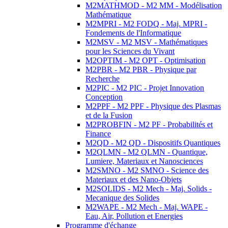
M2MATHMOD - M2 MM - Modélisation
Mathématique
M2MPRI - M2 FODQ - Maj. MPRI -
Fondements de l'Informatique
M2MSV - M2 MSV - Mathématiques
pour les Sciences du Vivant
M2OPTIM - M2 OPT - Optimisation
M2PBR - M2 PBR - Physique par
Recherche
M2PIC - M2 PIC - Projet Innovation
Conception
M2PPF - M2 PPF - Physique des Plasmas
et de la Fusion
M2PROBFIN - M2 PF - Probabilités et
Finance
M2QD - M2 QD - Dispositifs Quantiques
M2QLMN - M2 QLMN - Quantique,
Lumiere, Materiaux et Nanosciences
M2SMNO - M2 SMNO - Science des
Materiaux et des Nano-Objets
M2SOLIDS - M2 Mech - Maj. Solids -
Mecanique des Solides
M2WAPE - M2 Mech - Maj. WAPE -
Eau, Air, Pollution et Energies
Programme d'échange