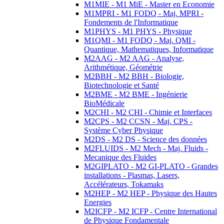
M1MIE - M1 MiE - Master en Economie
M1MPRI - M1 FODQ - Maj. MPRI -
Fondements de l'Informatique
M1PHYS - M1 PHYS - Physique
M1QMI - M1 FODQ - Maj. QMI -
Quantique, Mathematiques, Informatique
M2AAG - M2 AAG - Analyse,
Arithmétique, Géométrie
M2BBH - M2 BBH - Biologie,
Biotechnologie et Santé
M2BME - M2 BME - Ingénierie
BioMédicale
M2CHI - M2 CHI - Chimie et Interfaces
M2CPS - M2 CCSN - Maj. CPS -
Système Cyber Physique
M2DS - M2 DS - Science des données
M2FLUIDS - M2 Mech - Maj. Fluids -
Mecanique des Fluides
M2GIPLATO - M2 GI-PLATO - Grandes
installations - Plasmas, Lasers,
Accélérateurs, Tokamaks
M2HEP - M2 HEP - Physique des Hautes
Energies
M2ICFP - M2 ICFP - Centre International
de Physique Fondamentale