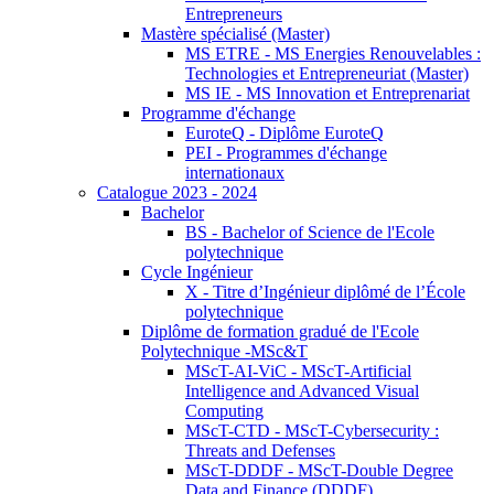
Entrepreneurs
Mastère spécialisé (Master)
MS ETRE - MS Energies Renouvelables :
Technologies et Entrepreneuriat (Master)
MS IE - MS Innovation et Entreprenariat
Programme d'échange
EuroteQ - Diplôme EuroteQ
PEI - Programmes d'échange
internationaux
Catalogue 2023 - 2024
Bachelor
BS - Bachelor of Science de l'Ecole
polytechnique
Cycle Ingénieur
X - Titre d’Ingénieur diplômé de l’École
polytechnique
Diplôme de formation gradué de l'Ecole
Polytechnique -MSc&T
MScT-AI-ViC - MScT-Artificial
Intelligence and Advanced Visual
Computing
MScT-CTD - MScT-Cybersecurity :
Threats and Defenses
MScT-DDDF - MScT-Double Degree
Data and Finance (DDDF)