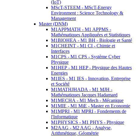
(IoT)
MScT-STEEM - MScT-Energy
Environment : Science Technology &
Management
Master (DNM)
M1APPMATH - M1 APPMS -
Mathématiques Appliquées et Statistiques
M1BIOHEA - M1 BH - Biologie et Santé
M1CHEINT - M1 CI - Chimie et
Interfaces
M1CPS - M1 CPS - Système Cyber
Physique
M1HEP - M1 HEP - Physique des Hautes
Energies
M1IES - M1 IES - Innovation, Entreprise
et Société
M1MATHJHADA - M1 MJH -
Mathématiques Jacques Hadamard
M1MECHA - M1 Mech - Mécanique
M1MIE - M1 MiE - Master en Economie
M1MPRI - M1 MPRI - Fondements de
l'Informatique
M1PHYSICS - M1 PHYS - Physique
M2AAG - M2 AAG - Analyse,
Arithmétique, Géométrie