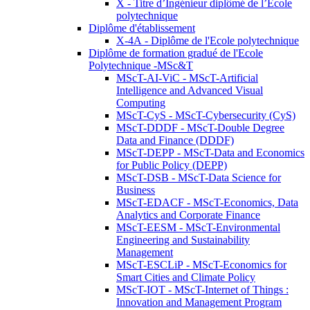
X - Titre d’Ingénieur diplômé de l’École
polytechnique
Diplôme d'établissement
X-4A - Diplôme de l'Ecole polytechnique
Diplôme de formation gradué de l'Ecole
Polytechnique -MSc&T
MScT-AI-ViC - MScT-Artificial
Intelligence and Advanced Visual
Computing
MScT-CyS - MScT-Cybersecurity (CyS)
MScT-DDDF - MScT-Double Degree
Data and Finance (DDDF)
MScT-DEPP - MScT-Data and Economics
for Public Policy (DEPP)
MScT-DSB - MScT-Data Science for
Business
MScT-EDACF - MScT-Economics, Data
Analytics and Corporate Finance
MScT-EESM - MScT-Environmental
Engineering and Sustainability
Management
MScT-ESCLiP - MScT-Economics for
Smart Cities and Climate Policy
MScT-IOT - MScT-Internet of Things :
Innovation and Management Program