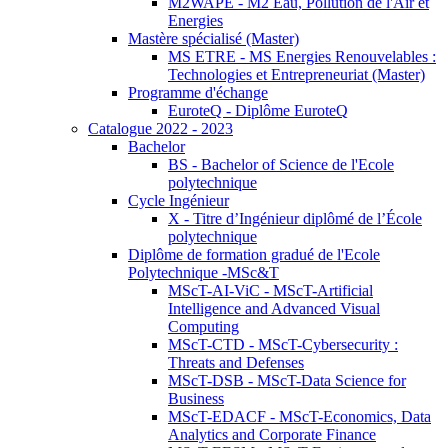
M2WAPE - M2 Eau, Pollution de l'Air et
Energies
Mastère spécialisé (Master)
MS ETRE - MS Energies Renouvelables :
Technologies et Entrepreneuriat (Master)
Programme d'échange
EuroteQ - Diplôme EuroteQ
Catalogue 2022 - 2023
Bachelor
BS - Bachelor of Science de l'Ecole
polytechnique
Cycle Ingénieur
X - Titre d’Ingénieur diplômé de l’École
polytechnique
Diplôme de formation gradué de l'Ecole
Polytechnique -MSc&T
MScT-AI-ViC - MScT-Artificial
Intelligence and Advanced Visual
Computing
MScT-CTD - MScT-Cybersecurity :
Threats and Defenses
MScT-DSB - MScT-Data Science for
Business
MScT-EDACF - MScT-Economics, Data
Analytics and Corporate Finance