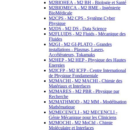
M2BIOHEA - M2 BH - Biologie et Santé
M2BIOMECA - M2 BME - Ingénierie
BioMédicale
M2CPS - M2 CPS - Système Cyber
Physique
M2DS - M2 DS - Data Science
M2FLUIDS - M2 Fluids - Mécanique des
Fluides
M2GI - M2 GI-PLATO - Grandes
installations - Plasmas, Lasers,
Accélérateurs, Tokamaks
M2HEP - M2 HEP - Physique des Hautes
Energies
M2ICFP - M2 ICFP - Centre International
de Physique Fondamentale
M2MACHI - M2 MACHI - Chimie des
Matériaux et Interfaces
M2MARES - M2 PBR - Physique par
Recherche
M2MATHMOD - M2 MM - Modélisation
Mathématique
M2MECENCLI - M2 MECENCLI -
Génie Mécanique pour les Cliniciens
M2MOCHI - M2 MoChI - Chimie
Moléculaire et Interfaces