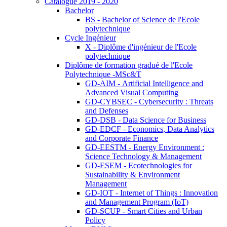
Catalogue 2019 - 2020
Bachelor
BS - Bachelor of Science de l'Ecole
polytechnique
Cycle Ingénieur
X - Diplôme d'ingénieur de l'Ecole
polytechnique
Diplôme de formation gradué de l'Ecole
Polytechnique -MSc&T
GD-AIM - Artificial Intelligence and
Advanced Visual Computing
GD-CYBSEC - Cybersecurity : Threats
and Defenses
GD-DSB - Data Science for Business
GD-EDCF - Economics, Data Analytics
and Corporate Finance
GD-EESTM - Energy Environment :
Science Technology & Management
GD-ESEM - Ecotechnologies for
Sustainability & Environment
Management
GD-IOT - Internet of Things : Innovation
and Management Program (IoT)
GD-SCUP - Smart Cities and Urban
Policy