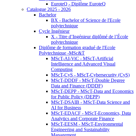
EuroteQ - Diplôme EuroteQ
Catalogue 2025 - 2026
Bachelor
BX - Bachelor of Science de l'Ecole
polytechnique
Cycle Ingénieur
X - Titre d’Ingénieur diplômé de l’École
polytechnique
Diplôme de formation gradué de l'Ecole
Polytechnique -MSc&T
MScT-AI-ViC - MScT-Artificial
Intelligence and Advanced Visual
Computing
MScT-CyS - MScT-Cybersecurity (CyS)
MScT-DDDF - MScT-Double Degree
Data and Finance (DDDF)
MScT-DEPP - MScT-Data and Economics
for Public Policy (DEPP)
MScT-DSAIB - MScT-Data Science and
AI for Business
MScT-EDACF - MScT-Economics, Data
Analytics and Corporate Finance
MScT-EESM - MScT-Environmental
Engineering and Sustainability
Management