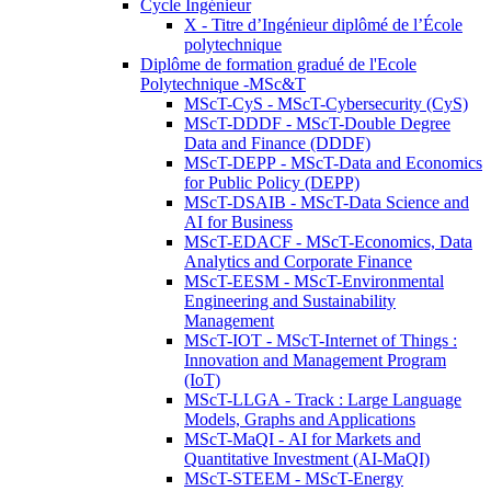
Cycle Ingénieur
X - Titre d’Ingénieur diplômé de l’École
polytechnique
Diplôme de formation gradué de l'Ecole
Polytechnique -MSc&T
MScT-CyS - MScT-Cybersecurity (CyS)
MScT-DDDF - MScT-Double Degree
Data and Finance (DDDF)
MScT-DEPP - MScT-Data and Economics
for Public Policy (DEPP)
MScT-DSAIB - MScT-Data Science and
AI for Business
MScT-EDACF - MScT-Economics, Data
Analytics and Corporate Finance
MScT-EESM - MScT-Environmental
Engineering and Sustainability
Management
MScT-IOT - MScT-Internet of Things :
Innovation and Management Program
(IoT)
MScT-LLGA - Track : Large Language
Models, Graphs and Applications
MScT-MaQI - AI for Markets and
Quantitative Investment (AI-MaQI)
MScT-STEEM - MScT-Energy