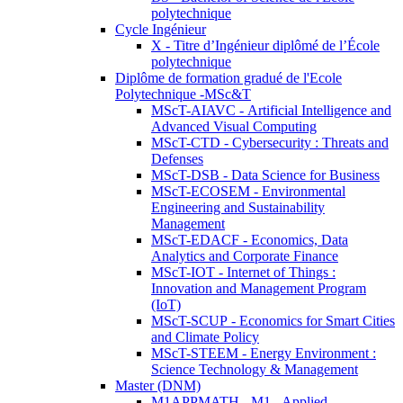
polytechnique
Cycle Ingénieur
X - Titre d’Ingénieur diplômé de l’École
polytechnique
Diplôme de formation gradué de l'Ecole
Polytechnique -MSc&T
MScT-AIAVC - Artificial Intelligence and
Advanced Visual Computing
MScT-CTD - Cybersecurity : Threats and
Defenses
MScT-DSB - Data Science for Business
MScT-ECOSEM - Environmental
Engineering and Sustainability
Management
MScT-EDACF - Economics, Data
Analytics and Corporate Finance
MScT-IOT - Internet of Things :
Innovation and Management Program
(IoT)
MScT-SCUP - Economics for Smart Cities
and Climate Policy
MScT-STEEM - Energy Environment :
Science Technology & Management
Master (DNM)
M1APPMATH - M1 - Applied