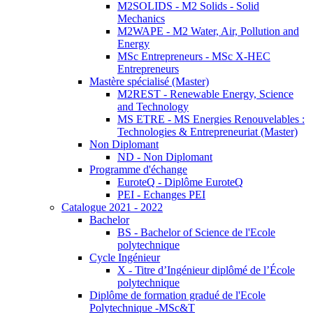
M2SOLIDS - M2 Solids - Solid
Mechanics
M2WAPE - M2 Water, Air, Pollution and
Energy
MSc Entrepreneurs - MSc X-HEC
Entrepreneurs
Mastère spécialisé (Master)
M2REST - Renewable Energy, Science
and Technology
MS ETRE - MS Energies Renouvelables :
Technologies & Entrepreneuriat (Master)
Non Diplomant
ND - Non Diplomant
Programme d'échange
EuroteQ - Diplôme EuroteQ
PEI - Echanges PEI
Catalogue 2021 - 2022
Bachelor
BS - Bachelor of Science de l'Ecole
polytechnique
Cycle Ingénieur
X - Titre d’Ingénieur diplômé de l’École
polytechnique
Diplôme de formation gradué de l'Ecole
Polytechnique -MSc&T