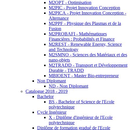
M2OPT - Optimisation
M2PIC - Projet Innovation Conception
M2PICA - Projet Innovation Conception -
Alternance
M2PPF - Physique des Plasmas et de la
Fusion
M2PROBAFI - Mathématiques
Financières : Probabilités et Finance
M2REST - Renewable Energy, Science
and Technology
M2SMNO - Sciences des Matériaux et des
nano-objets
M2TRADD - Transport et Développement
Durable - TRADD
MBIOENT - Master Bio-entrepreneur
Non Diplomant
ND - Non Diplomant
Catalogue 2018 - 2019
Bachelor
BS - Bachelor of Science de l'Ecole
polytechnique
Cycle Ingénieur
X - Diplôme d'ingénieur de l'Ecole
polytechnique
Diplôme de formation gradué de l'Ecole