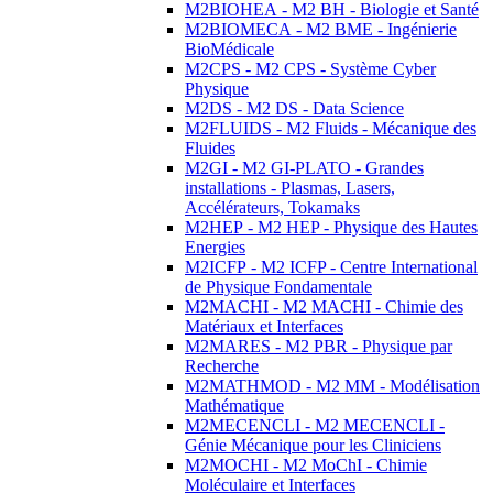
M2BIOHEA - M2 BH - Biologie et Santé
M2BIOMECA - M2 BME - Ingénierie
BioMédicale
M2CPS - M2 CPS - Système Cyber
Physique
M2DS - M2 DS - Data Science
M2FLUIDS - M2 Fluids - Mécanique des
Fluides
M2GI - M2 GI-PLATO - Grandes
installations - Plasmas, Lasers,
Accélérateurs, Tokamaks
M2HEP - M2 HEP - Physique des Hautes
Energies
M2ICFP - M2 ICFP - Centre International
de Physique Fondamentale
M2MACHI - M2 MACHI - Chimie des
Matériaux et Interfaces
M2MARES - M2 PBR - Physique par
Recherche
M2MATHMOD - M2 MM - Modélisation
Mathématique
M2MECENCLI - M2 MECENCLI -
Génie Mécanique pour les Cliniciens
M2MOCHI - M2 MoChI - Chimie
Moléculaire et Interfaces