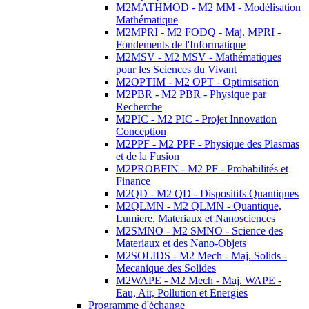
M2MATHMOD - M2 MM - Modélisation
Mathématique
M2MPRI - M2 FODQ - Maj. MPRI -
Fondements de l'Informatique
M2MSV - M2 MSV - Mathématiques
pour les Sciences du Vivant
M2OPTIM - M2 OPT - Optimisation
M2PBR - M2 PBR - Physique par
Recherche
M2PIC - M2 PIC - Projet Innovation
Conception
M2PPF - M2 PPF - Physique des Plasmas
et de la Fusion
M2PROBFIN - M2 PF - Probabilités et
Finance
M2QD - M2 QD - Dispositifs Quantiques
M2QLMN - M2 QLMN - Quantique,
Lumiere, Materiaux et Nanosciences
M2SMNO - M2 SMNO - Science des
Materiaux et des Nano-Objets
M2SOLIDS - M2 Mech - Maj. Solids -
Mecanique des Solides
M2WAPE - M2 Mech - Maj. WAPE -
Eau, Air, Pollution et Energies
Programme d'échange