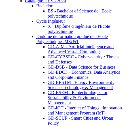
Catalogue 2019 - 2020
Bachelor
BS - Bachelor of Science de l'Ecole
polytechnique
Cycle Ingénieur
X - Diplôme d'ingénieur de l'Ecole
polytechnique
Diplôme de formation gradué de l'Ecole
Polytechnique -MSc&T
GD-AIM - Artificial Intelligence and
Advanced Visual Computing
GD-CYBSEC - Cybersecurity : Threats
and Defenses
GD-DSB - Data Science for Business
GD-EDCF - Economics, Data Analytics
and Corporate Finance
GD-EESTM - Energy Environment :
Science Technology & Management
GD-ESEM - Ecotechnologies for
Sustainability & Environment
Management
GD-IOT - Internet of Things : Innovation
and Management Program (IoT)
GD-SCUP - Smart Cities and Urban
Policy