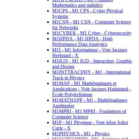
Mathematics and statistics
M1CPS - M1 CPS - Cyber Physical
Systems
M1CSN - M1 CSN - Computer Science
for Networks
M1CYBER - M1 Cyber - Cybersecurity
M1HPDA - M1 HPDA - High
Performance Data Analytics
M1I - M1 Informatique - Voie Jacques
Herbrand - X
M1IGD - M1 IGD - Interaction, Graphic
and Design
M1INTTRACPHY - M1 - International
Track in Physics
M1MAP - M1 Mathématiques et
Applications - Voie Jacques Hadamard -
École Polytechnique
M1MATHAPP - M1 - Mathématiques
Appliquées
M1MPRI - M1 MPRI - Foudations of
Computer Science
M1P - M1 Physique - Voie Irène Joliot
Curie - X
M1PHYSICS - M1 - Physics