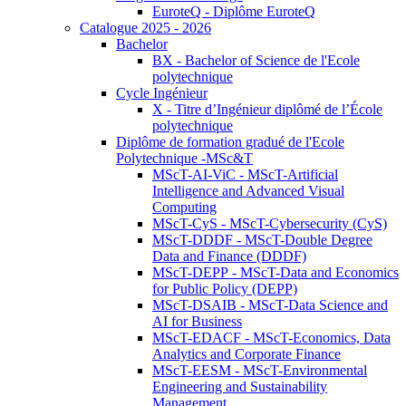
EuroteQ - Diplôme EuroteQ
Catalogue 2025 - 2026
Bachelor
BX - Bachelor of Science de l'Ecole
polytechnique
Cycle Ingénieur
X - Titre d’Ingénieur diplômé de l’École
polytechnique
Diplôme de formation gradué de l'Ecole
Polytechnique -MSc&T
MScT-AI-ViC - MScT-Artificial
Intelligence and Advanced Visual
Computing
MScT-CyS - MScT-Cybersecurity (CyS)
MScT-DDDF - MScT-Double Degree
Data and Finance (DDDF)
MScT-DEPP - MScT-Data and Economics
for Public Policy (DEPP)
MScT-DSAIB - MScT-Data Science and
AI for Business
MScT-EDACF - MScT-Economics, Data
Analytics and Corporate Finance
MScT-EESM - MScT-Environmental
Engineering and Sustainability
Management