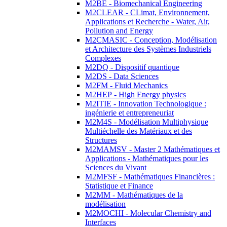
M2BE - Biomechanical Engineering
M2CLEAR - CLimat, Environnement,
Applications et Recherche - Water, Air,
Pollution and Energy
M2CMASIC - Conception, Modélisation
et Architecture des Systèmes Industriels
Complexes
M2DQ - Dispositif quantique
M2DS - Data Sciences
M2FM - Fluid Mechanics
M2HEP - High Energy physics
M2ITIE - Innovation Technologique :
ingénierie et entrepreneuriat
M2M4S - Modélisation Multiphysique
Multiéchelle des Matériaux et des
Structures
M2MAMSV - Master 2 Mathématiques et
Applications - Mathématiques pour les
Sciences du Vivant
M2MFSF - Mathématiques Financières :
Statistique et Finance
M2MM - Mathématiques de la
modélisation
M2MOCHI - Molecular Chemistry and
Interfaces