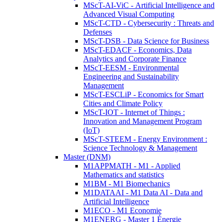
MScT-AI-ViC - Artificial Intelligence and
Advanced Visual Computing
MScT-CTD - Cybersecurity : Threats and
Defenses
MScT-DSB - Data Science for Business
MScT-EDACF - Economics, Data
Analytics and Corporate Finance
MScT-EESM - Environmental
Engineering and Sustainability
Management
MScT-ESCLiP - Economics for Smart
Cities and Climate Policy
MScT-IOT - Internet of Things :
Innovation and Management Program
(IoT)
MScT-STEEM - Energy Environment :
Science Technology & Management
Master (DNM)
M1APPMATH - M1 - Applied
Mathematics and statistics
M1BM - M1 Biomechanics
M1DATAAI - M1 Data AI - Data and
Artificial Intelligence
M1ECO - M1 Economie
M1ENERG - Master 1 Énergie