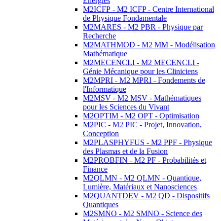
Energies
M2ICFP - M2 ICFP - Centre International
de Physique Fondamentale
M2MARES - M2 PBR - Physique par
Recherche
M2MATHMOD - M2 MM - Modélisation
Mathématique
M2MECENCLI - M2 MECENCLI -
Génie Mécanique pour les Cliniciens
M2MPRI - M2 MPRI - Fondements de
l'Informatique
M2MSV - M2 MSV - Mathématiques
pour les Sciences du Vivant
M2OPTIM - M2 OPT - Optimisation
M2PIC - M2 PIC - Projet, Innovation,
Conception
M2PLASPHYFUS - M2 PPF - Physique
des Plasmas et de la Fusion
M2PROBFIN - M2 PF - Probabilités et
Finance
M2QLMN - M2 QLMN - Quantique,
Lumière, Matériaux et Nanosciences
M2QUANTDEV - M2 QD - Dispositifs
Quantiques
M2SMNO - M2 SMNO - Science des