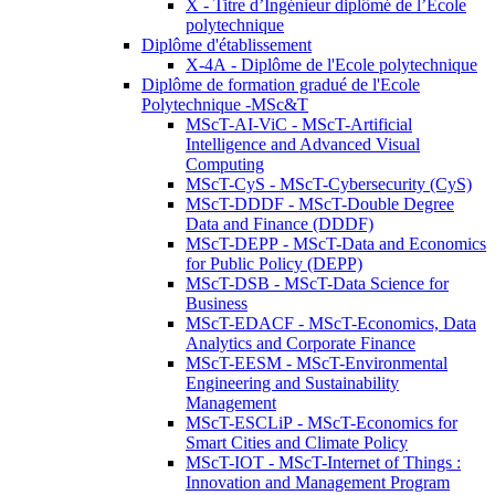
X - Titre d’Ingénieur diplômé de l’École
polytechnique
Diplôme d'établissement
X-4A - Diplôme de l'Ecole polytechnique
Diplôme de formation gradué de l'Ecole
Polytechnique -MSc&T
MScT-AI-ViC - MScT-Artificial
Intelligence and Advanced Visual
Computing
MScT-CyS - MScT-Cybersecurity (CyS)
MScT-DDDF - MScT-Double Degree
Data and Finance (DDDF)
MScT-DEPP - MScT-Data and Economics
for Public Policy (DEPP)
MScT-DSB - MScT-Data Science for
Business
MScT-EDACF - MScT-Economics, Data
Analytics and Corporate Finance
MScT-EESM - MScT-Environmental
Engineering and Sustainability
Management
MScT-ESCLiP - MScT-Economics for
Smart Cities and Climate Policy
MScT-IOT - MScT-Internet of Things :
Innovation and Management Program