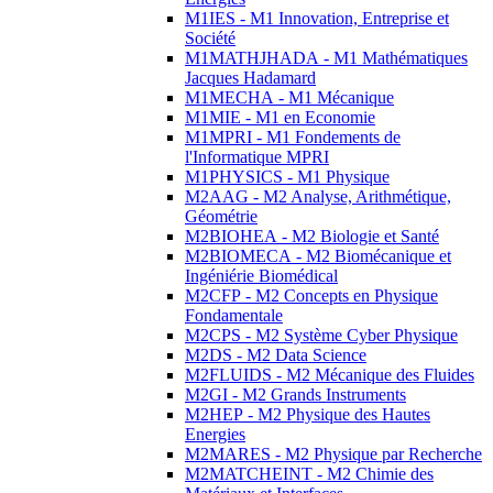
M1IES - M1 Innovation, Entreprise et
Société
M1MATHJHADA - M1 Mathématiques
Jacques Hadamard
M1MECHA - M1 Mécanique
M1MIE - M1 en Economie
M1MPRI - M1 Fondements de
l'Informatique MPRI
M1PHYSICS - M1 Physique
M2AAG - M2 Analyse, Arithmétique,
Géométrie
M2BIOHEA - M2 Biologie et Santé
M2BIOMECA - M2 Biomécanique et
Ingéniérie Biomédical
M2CFP - M2 Concepts en Physique
Fondamentale
M2CPS - M2 Système Cyber Physique
M2DS - M2 Data Science
M2FLUIDS - M2 Mécanique des Fluides
M2GI - M2 Grands Instruments
M2HEP - M2 Physique des Hautes
Energies
M2MARES - M2 Physique par Recherche
M2MATCHEINT - M2 Chimie des