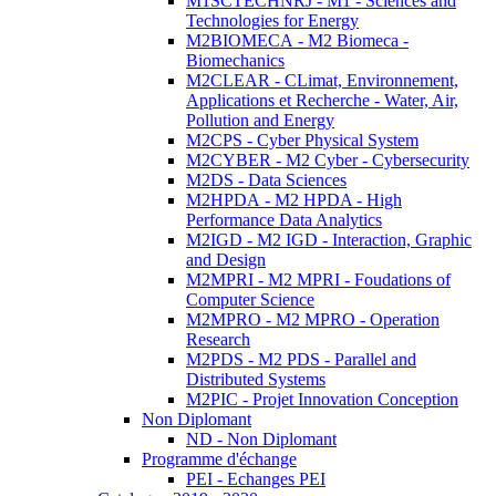
M1SCTECHNRJ - M1 - Sciences and
Technologies for Energy
M2BIOMECA - M2 Biomeca -
Biomechanics
M2CLEAR - CLimat, Environnement,
Applications et Recherche - Water, Air,
Pollution and Energy
M2CPS - Cyber Physical System
M2CYBER - M2 Cyber - Cybersecurity
M2DS - Data Sciences
M2HPDA - M2 HPDA - High
Performance Data Analytics
M2IGD - M2 IGD - Interaction, Graphic
and Design
M2MPRI - M2 MPRI - Foudations of
Computer Science
M2MPRO - M2 MPRO - Operation
Research
M2PDS - M2 PDS - Parallel and
Distributed Systems
M2PIC - Projet Innovation Conception
Non Diplomant
ND - Non Diplomant
Programme d'échange
PEI - Echanges PEI