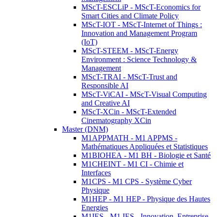
MScT-ESCLiP - MScT-Economics for
Smart Cities and Climate Policy
MScT-IOT - MScT-Internet of Things :
Innovation and Management Program
(IoT)
MScT-STEEM - MScT-Energy
Environment : Science Technology &
Management
MScT-TRAI - MScT-Trust and
Responsible AI
MScT-ViCAI - MScT-Visual Computing
and Creative AI
MScT-XCin - MScT-Extended
Cinematography XCin
Master (DNM)
M1APPMATH - M1 APPMS -
Mathématiques Appliquées et Statistiques
M1BIOHEA - M1 BH - Biologie et Santé
M1CHEINT - M1 CI - Chimie et
Interfaces
M1CPS - M1 CPS - Système Cyber
Physique
M1HEP - M1 HEP - Physique des Hautes
Energies
M1IES - M1 IES - Innovation, Entreprise