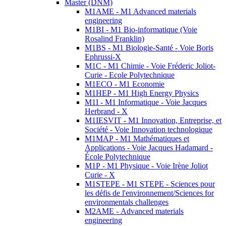
Master (DNM)
M1AME - M1 Advanced materials
engineering
M1BI - M1 Bio-informatique (Voie
Rosalind Franklin)
M1BS - M1 Biologie-Santé - Voie Boris
Ephrussi-X
M1C - M1 Chimie - Voie Fréderic Joliot-
Curie - Ecole Polytechnique
M1ECO - M1 Economie
M1HEP - M1 High Energy Physics
M1I - M1 Informatique - Voie Jacques
Herbrand - X
M1IESVIT - M1 Innovation, Entreprise, et
Société - Voie Innovation technologique
M1MAP - M1 Mathématiques et
Applications - Voie Jacques Hadamard -
École Polytechnique
M1P - M1 Physique - Voie Irène Joliot
Curie - X
M1STEPE - M1 STEPE - Sciences pour
les défis de l'environnement/Sciences for
environmentals challenges
M2AME - Advanced materials
engineering