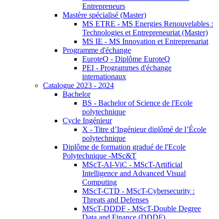
Entrepreneurs
Mastère spécialisé (Master)
MS ETRE - MS Energies Renouvelables :
Technologies et Entrepreneuriat (Master)
MS IE - MS Innovation et Entreprenariat
Programme d'échange
EuroteQ - Diplôme EuroteQ
PEI - Programmes d'échange
internationaux
Catalogue 2023 - 2024
Bachelor
BS - Bachelor of Science de l'Ecole
polytechnique
Cycle Ingénieur
X - Titre d’Ingénieur diplômé de l’École
polytechnique
Diplôme de formation gradué de l'Ecole
Polytechnique -MSc&T
MScT-AI-ViC - MScT-Artificial
Intelligence and Advanced Visual
Computing
MScT-CTD - MScT-Cybersecurity :
Threats and Defenses
MScT-DDDF - MScT-Double Degree
Data and Finance (DDDF)