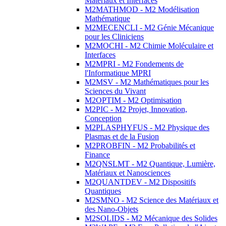
Matériaux et Interfaces
M2MATHMOD - M2 Modélisation
Mathématique
M2MECENCLI - M2 Génie Mécanique
pour les Cliniciens
M2MOCHI - M2 Chimie Moléculaire et
Interfaces
M2MPRI - M2 Fondements de
l'Informatique MPRI
M2MSV - M2 Mathématiques pour les
Sciences du Vivant
M2OPTIM - M2 Optimisation
M2PIC - M2 Projet, Innovation,
Conception
M2PLASPHYFUS - M2 Physique des
Plasmas et de la Fusion
M2PROBFIN - M2 Probabilités et
Finance
M2QNSLMT - M2 Quantique, Lumière,
Matériaux et Nanosciences
M2QUANTDEV - M2 Dispositifs
Quantiques
M2SMNO - M2 Science des Matériaux et
des Nano-Objets
M2SOLIDS - M2 Mécanique des Solides