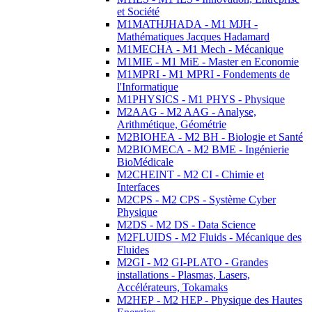
et Société
M1MATHJHADA - M1 MJH -
Mathématiques Jacques Hadamard
M1MECHA - M1 Mech - Mécanique
M1MIE - M1 MiE - Master en Economie
M1MPRI - M1 MPRI - Fondements de
l'Informatique
M1PHYSICS - M1 PHYS - Physique
M2AAG - M2 AAG - Analyse,
Arithmétique, Géométrie
M2BIOHEA - M2 BH - Biologie et Santé
M2BIOMECA - M2 BME - Ingénierie
BioMédicale
M2CHEINT - M2 CI - Chimie et
Interfaces
M2CPS - M2 CPS - Système Cyber
Physique
M2DS - M2 DS - Data Science
M2FLUIDS - M2 Fluids - Mécanique des
Fluides
M2GI - M2 GI-PLATO - Grandes
installations - Plasmas, Lasers,
Accélérateurs, Tokamaks
M2HEP - M2 HEP - Physique des Hautes