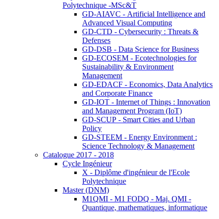
Polytechnique -MSc&T
GD-AIAVC - Artificial Intelligence and
Advanced Visual Computing
GD-CTD - Cybersecurity : Threats &
Defenses
GD-DSB - Data Science for Business
GD-ECOSEM - Ecotechnologies for
Sustainability & Environment
Management
GD-EDACF - Economics, Data Analytics
and Corporate Finance
GD-IOT - Internet of Things : Innovation
and Management Program (IoT)
GD-SCUP - Smart Cities and Urban
Policy
GD-STEEM - Energy Environment :
Science Technology & Management
Catalogue 2017 - 2018
Cycle Ingénieur
X - Diplôme d'ingénieur de l'Ecole
Polytechnique
Master (DNM)
M1QMI - M1 FODQ - Maj. QMI -
Quantique, mathematiques, informatique