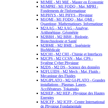
M1MIE - M1 MiE - Master en Economie
M1MPRI - M1 FODQ - Maj. MPRI -
Fondements de l'Informatique
M1PHYS - M1 PHYS - Physique
M1QMI - M1 FODQ - Maj. QMI -
Quantique, Mathematiques, Informatique
M2AAG - M2 AAG - Analyse,
Arithmétique, Géométrie
M2BBH - M2 BBH - Biologie,
Biotechnologie et Santé
M2BME - M2 BME - Ingénierie
BioMédicale
M2CHI - M2 CHI - Chimie et Interfaces
M2CPS - M2 CCSN - Maj. CPS -
Système Cyber Physique
M2DS - M2 DS - Science des données
M2FLUIDS - M2 Mech - Maj. Fluids -
Mecanique des Fluides
M2GIPLATO - M2 GI-PLATO - Grandes
installations - Plasmas, Lasers,
Accélérateurs, Tokamaks
M2HEP - M2 HEP - Physique des Hautes
Energies
M2ICFP - M2 ICFP - Centre International
de Physique Fondamentale