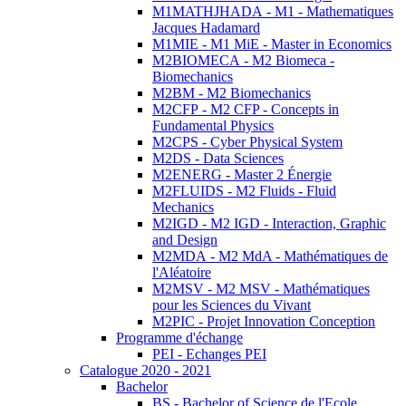
M1MATHJHADA - M1 - Mathematiques
Jacques Hadamard
M1MIE - M1 MiE - Master in Economics
M2BIOMECA - M2 Biomeca -
Biomechanics
M2BM - M2 Biomechanics
M2CFP - M2 CFP - Concepts in
Fundamental Physics
M2CPS - Cyber Physical System
M2DS - Data Sciences
M2ENERG - Master 2 Énergie
M2FLUIDS - M2 Fluids - Fluid
Mechanics
M2IGD - M2 IGD - Interaction, Graphic
and Design
M2MDA - M2 MdA - Mathématiques de
l'Aléatoire
M2MSV - M2 MSV - Mathématiques
pour les Sciences du Vivant
M2PIC - Projet Innovation Conception
Programme d'échange
PEI - Echanges PEI
Catalogue 2020 - 2021
Bachelor
BS - Bachelor of Science de l'Ecole