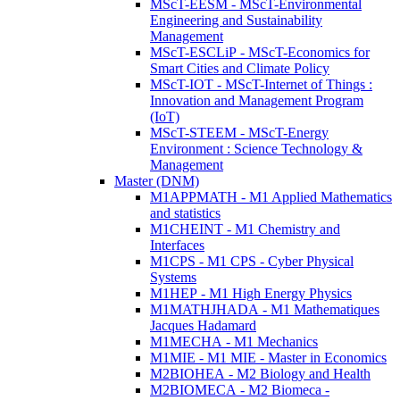
MScT-EESM - MScT-Environmental
Engineering and Sustainability
Management
MScT-ESCLiP - MScT-Economics for
Smart Cities and Climate Policy
MScT-IOT - MScT-Internet of Things :
Innovation and Management Program
(IoT)
MScT-STEEM - MScT-Energy
Environment : Science Technology &
Management
Master (DNM)
M1APPMATH - M1 Applied Mathematics
and statistics
M1CHEINT - M1 Chemistry and
Interfaces
M1CPS - M1 CPS - Cyber Physical
Systems
M1HEP - M1 High Energy Physics
M1MATHJHADA - M1 Mathematiques
Jacques Hadamard
M1MECHA - M1 Mechanics
M1MIE - M1 MIE - Master in Economics
M2BIOHEA - M2 Biology and Health
M2BIOMECA - M2 Biomeca -