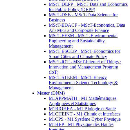
MScT-DEPP - MScT-Data and Economics
for Public Policy (DEPP)
MScT-DSB - MScT-Data Science for
Business
MScT-EDACF - MScT-Economics, Data
Analytics and Corporate Finance
MScT-EESM - MScT-Environmental
Engineering and Sustainability
Management
MScT-ESCLiP - MScT-Economics for
Smart Cities and Climate Policy
MScT-IOT - MScT-Internet of Things :
Innovation and Management Program
(IoT)
MScT-STEEM - MScT-Energy
Environment : Science Technology &
Management
Master (DNM)
M1APPMATH - M1 Mathématiques
Appliquées et Statistiques
M1BIOHEA - M1 Biologie et Santé
M1CHEINT - M1 Chimie et Interfaces
M1CPS - M1 Système Cyber Physique
M1HEP - M1 Physique des Hautes
Energies