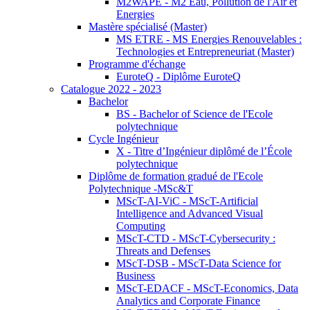
M2WAPE - M2 Eau, Pollution de l'Air et
Energies
Mastère spécialisé (Master)
MS ETRE - MS Energies Renouvelables :
Technologies et Entrepreneuriat (Master)
Programme d'échange
EuroteQ - Diplôme EuroteQ
Catalogue 2022 - 2023
Bachelor
BS - Bachelor of Science de l'Ecole
polytechnique
Cycle Ingénieur
X - Titre d’Ingénieur diplômé de l’École
polytechnique
Diplôme de formation gradué de l'Ecole
Polytechnique -MSc&T
MScT-AI-ViC - MScT-Artificial
Intelligence and Advanced Visual
Computing
MScT-CTD - MScT-Cybersecurity :
Threats and Defenses
MScT-DSB - MScT-Data Science for
Business
MScT-EDACF - MScT-Economics, Data
Analytics and Corporate Finance