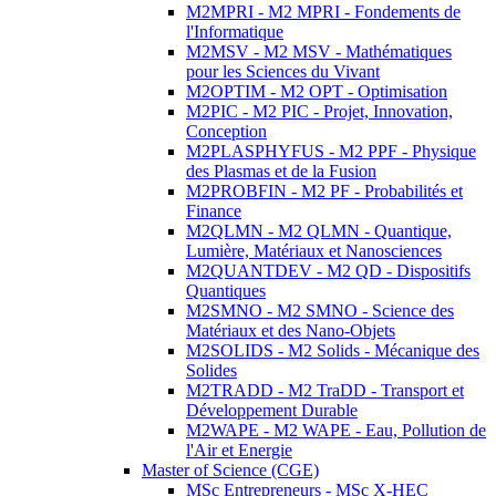
M2MPRI - M2 MPRI - Fondements de
l'Informatique
M2MSV - M2 MSV - Mathématiques
pour les Sciences du Vivant
M2OPTIM - M2 OPT - Optimisation
M2PIC - M2 PIC - Projet, Innovation,
Conception
M2PLASPHYFUS - M2 PPF - Physique
des Plasmas et de la Fusion
M2PROBFIN - M2 PF - Probabilités et
Finance
M2QLMN - M2 QLMN - Quantique,
Lumière, Matériaux et Nanosciences
M2QUANTDEV - M2 QD - Dispositifs
Quantiques
M2SMNO - M2 SMNO - Science des
Matériaux et des Nano-Objets
M2SOLIDS - M2 Solids - Mécanique des
Solides
M2TRADD - M2 TraDD - Transport et
Développement Durable
M2WAPE - M2 WAPE - Eau, Pollution de
l'Air et Energie
Master of Science (CGE)
MSc Entrepreneurs - MSc X-HEC