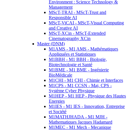
Environment : Science Technology &
Management
MScT-TRAI - MScT-Trust and
Responsible AI
MScT-ViCAI - MScT-Visual Computing
and Creative AI
MScT-XCin - MScT-Extended
Cinematography XCin
Master (DNM)
M1AMS - M1 AMS - Mathématiques
Appliquées et Statistiques
M1BBH - M1 BBH - Biologie,
Biotechnologie et Santé
M1BME - M1 BME - Ingénierie
BioMédicale
M1CHI - M1 CHI - Chimie et Interfaces
M1CPS - M1 CCSN - Maj. CPS -
Système Cyber Physique
M1HEP - M1 HEP - Physique des Hautes
Energies
M1IES - M1 IES - Innovation, Entreprise
et Société
M1MATHJHADA - M1 MJH -
Mathematiques Jacques Hadamard
M1MEC - M1 Mech - Mecanique