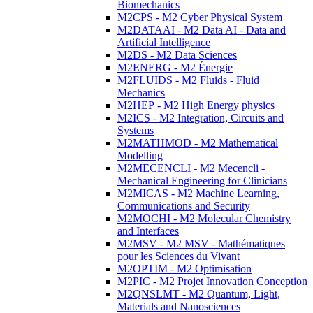
Biomechanics
M2CPS - M2 Cyber Physical System
M2DATAAI - M2 Data AI - Data and
Artificial Intelligence
M2DS - M2 Data Sciences
M2ENERG - M2 Énergie
M2FLUIDS - M2 Fluids - Fluid
Mechanics
M2HEP - M2 High Energy physics
M2ICS - M2 Integration, Circuits and
Systems
M2MATHMOD - M2 Mathematical
Modelling
M2MECENCLI - M2 Mecencli -
Mechanical Engineering for Clinicians
M2MICAS - M2 Machine Learning,
Communications and Security
M2MOCHI - M2 Molecular Chemistry
and Interfaces
M2MSV - M2 MSV - Mathématiques
pour les Sciences du Vivant
M2OPTIM - M2 Optimisation
M2PIC - M2 Projet Innovation Conception
M2QNSLMT - M2 Quantum, Light,
Materials and Nanosciences