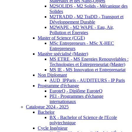
Matériaux et des Nano-Objets
M2SOLIDS - M2 Solids - Mécanique des
Solides
M2TRADD - M2 TraDD - Transport et
Développement Durable
M2WAPE - M2 WAPE - Eau, Air,
Pollution et Énergies
Master of Science (CGE)
MSc Entrepreneurs - MSc X-HEC
Entrepreneurs
Mastère spécialisé (Master)
MS ETRE - MS Energies Renouvelables :
Technologies et Entrepreneuriat (Master)
MS IE - MS Innovation et Entreprenariat
Non Diplomant
AUD_IPParis - AUDITEURS - IP Paris
Programme d'échange
EuroteQ - Diplôme EuroteQ
PEI - Programmes d'échange
internationaux
Catalogue 2024 - 2025
Bachelor
BX - Bachelor of Science de l'Ecole
polytechnique
Cycle Ingénieur