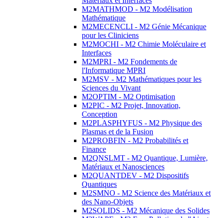
Matériaux et Interfaces
M2MATHMOD - M2 Modélisation
Mathématique
M2MECENCLI - M2 Génie Mécanique
pour les Cliniciens
M2MOCHI - M2 Chimie Moléculaire et
Interfaces
M2MPRI - M2 Fondements de
l'Informatique MPRI
M2MSV - M2 Mathématiques pour les
Sciences du Vivant
M2OPTIM - M2 Optimisation
M2PIC - M2 Projet, Innovation,
Conception
M2PLASPHYFUS - M2 Physique des
Plasmas et de la Fusion
M2PROBFIN - M2 Probabilités et
Finance
M2QNSLMT - M2 Quantique, Lumière,
Matériaux et Nanosciences
M2QUANTDEV - M2 Dispositifs
Quantiques
M2SMNO - M2 Science des Matériaux et
des Nano-Objets
M2SOLIDS - M2 Mécanique des Solides