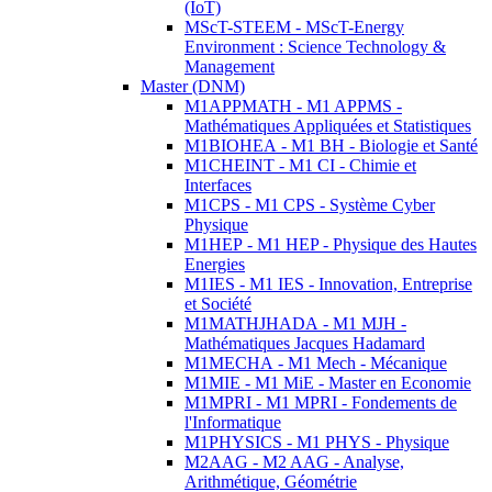
(IoT)
MScT-STEEM - MScT-Energy
Environment : Science Technology &
Management
Master (DNM)
M1APPMATH - M1 APPMS -
Mathématiques Appliquées et Statistiques
M1BIOHEA - M1 BH - Biologie et Santé
M1CHEINT - M1 CI - Chimie et
Interfaces
M1CPS - M1 CPS - Système Cyber
Physique
M1HEP - M1 HEP - Physique des Hautes
Energies
M1IES - M1 IES - Innovation, Entreprise
et Société
M1MATHJHADA - M1 MJH -
Mathématiques Jacques Hadamard
M1MECHA - M1 Mech - Mécanique
M1MIE - M1 MiE - Master en Economie
M1MPRI - M1 MPRI - Fondements de
l'Informatique
M1PHYSICS - M1 PHYS - Physique
M2AAG - M2 AAG - Analyse,
Arithmétique, Géométrie