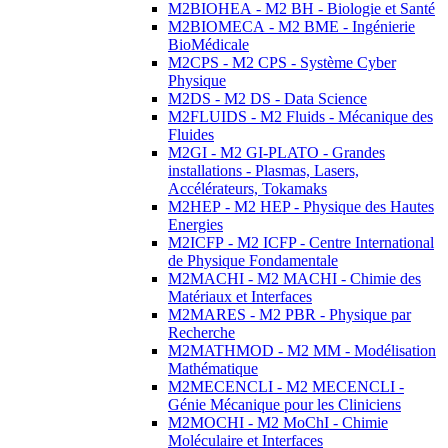
M2BIOHEA - M2 BH - Biologie et Santé
M2BIOMECA - M2 BME - Ingénierie
BioMédicale
M2CPS - M2 CPS - Système Cyber
Physique
M2DS - M2 DS - Data Science
M2FLUIDS - M2 Fluids - Mécanique des
Fluides
M2GI - M2 GI-PLATO - Grandes
installations - Plasmas, Lasers,
Accélérateurs, Tokamaks
M2HEP - M2 HEP - Physique des Hautes
Energies
M2ICFP - M2 ICFP - Centre International
de Physique Fondamentale
M2MACHI - M2 MACHI - Chimie des
Matériaux et Interfaces
M2MARES - M2 PBR - Physique par
Recherche
M2MATHMOD - M2 MM - Modélisation
Mathématique
M2MECENCLI - M2 MECENCLI -
Génie Mécanique pour les Cliniciens
M2MOCHI - M2 MoChI - Chimie
Moléculaire et Interfaces