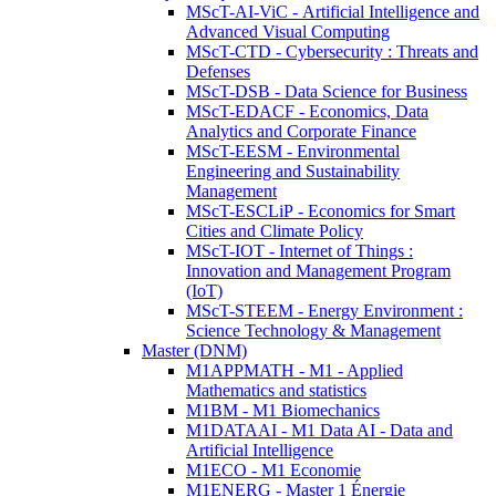
MScT-AI-ViC - Artificial Intelligence and
Advanced Visual Computing
MScT-CTD - Cybersecurity : Threats and
Defenses
MScT-DSB - Data Science for Business
MScT-EDACF - Economics, Data
Analytics and Corporate Finance
MScT-EESM - Environmental
Engineering and Sustainability
Management
MScT-ESCLiP - Economics for Smart
Cities and Climate Policy
MScT-IOT - Internet of Things :
Innovation and Management Program
(IoT)
MScT-STEEM - Energy Environment :
Science Technology & Management
Master (DNM)
M1APPMATH - M1 - Applied
Mathematics and statistics
M1BM - M1 Biomechanics
M1DATAAI - M1 Data AI - Data and
Artificial Intelligence
M1ECO - M1 Economie
M1ENERG - Master 1 Énergie