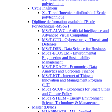
polytechnique
Cycle Ingénieur
X - Titre d’Ingénieur diplômé de l’École
polytechnique
Diplôme de formation gradué de l'Ecole
Polytechnique -MSc&T
MScT-AIAVC - Artificial Intelligence and
Advanced Visual Computing
MScT-CTD - Cybersecurity : Threats and
Defenses
MScT-DSB - Data Science for Business
MScT-ECOSEM - Environmental
Engineering and Sustainability
Management
MScT-EDACF - Economics, Data
Analytics and Corporate Finance
MScT-IOT - Internet of Things :
Innovation and Management Program
(IoT)
MScT-SCUP - Economics for Smart Cities
and Climate Policy
MScT-STEEM - Energy Environment :
Science Technology & Management
Master (DNM)
M1APPMATH - M1 - Applied