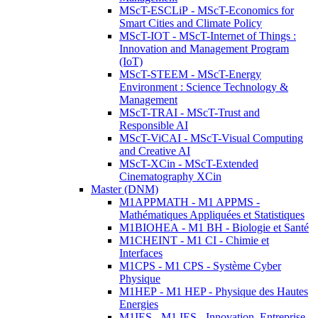
MScT-ESCLiP - MScT-Economics for
Smart Cities and Climate Policy
MScT-IOT - MScT-Internet of Things :
Innovation and Management Program
(IoT)
MScT-STEEM - MScT-Energy
Environment : Science Technology &
Management
MScT-TRAI - MScT-Trust and
Responsible AI
MScT-ViCAI - MScT-Visual Computing
and Creative AI
MScT-XCin - MScT-Extended
Cinematography XCin
Master (DNM)
M1APPMATH - M1 APPMS -
Mathématiques Appliquées et Statistiques
M1BIOHEA - M1 BH - Biologie et Santé
M1CHEINT - M1 CI - Chimie et
Interfaces
M1CPS - M1 CPS - Système Cyber
Physique
M1HEP - M1 HEP - Physique des Hautes
Energies
M1IES - M1 IES - Innovation, Entreprise