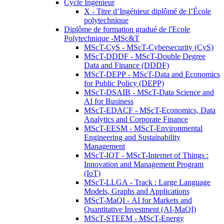
Cycle Ingénieur
X - Titre d’Ingénieur diplômé de l’École
polytechnique
Diplôme de formation gradué de l'Ecole
Polytechnique -MSc&T
MScT-CyS - MScT-Cybersecurity (CyS)
MScT-DDDF - MScT-Double Degree
Data and Finance (DDDF)
MScT-DEPP - MScT-Data and Economics
for Public Policy (DEPP)
MScT-DSAIB - MScT-Data Science and
AI for Business
MScT-EDACF - MScT-Economics, Data
Analytics and Corporate Finance
MScT-EESM - MScT-Environmental
Engineering and Sustainability
Management
MScT-IOT - MScT-Internet of Things :
Innovation and Management Program
(IoT)
MScT-LLGA - Track : Large Language
Models, Graphs and Applications
MScT-MaQI - AI for Markets and
Quantitative Investment (AI-MaQI)
MScT-STEEM - MScT-Energy