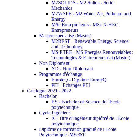
M2SOLIDS - M2 Solids - Solid
Mechanics
M2WAPE - M2 Water, Air, Pollution and
Energy
MSc Entrepreneurs - MSc X-HEC
Entrepreneurs
Mastère spécialisé (Master)
M2REST - Renewable Energy, Science
and Technology
MS ETRE - MS Energies Renouvelables :
Technologies & Entrepreneuriat (Master)
Non Diplomant
ND - Non Diplomant
Programme d'échange
EuroteQ - Diplôme EuroteQ
PEI - Echanges PEI
Catalogue 2021 - 2022
Bachelor
BS - Bachelor of Science de l'Ecole
polytechnique
Cycle Ingénieur
X - Titre d’Ingénieur diplômé de l’École
polytechnique
Diplôme de formation gradué de l'Ecole
Polytechnique -MSc&T