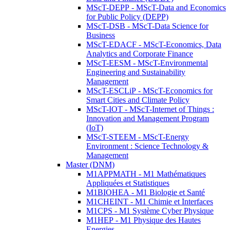
MScT-DEPP - MScT-Data and Economics
for Public Policy (DEPP)
MScT-DSB - MScT-Data Science for
Business
MScT-EDACF - MScT-Economics, Data
Analytics and Corporate Finance
MScT-EESM - MScT-Environmental
Engineering and Sustainability
Management
MScT-ESCLiP - MScT-Economics for
Smart Cities and Climate Policy
MScT-IOT - MScT-Internet of Things :
Innovation and Management Program
(IoT)
MScT-STEEM - MScT-Energy
Environment : Science Technology &
Management
Master (DNM)
M1APPMATH - M1 Mathématiques
Appliquées et Statistiques
M1BIOHEA - M1 Biologie et Santé
M1CHEINT - M1 Chimie et Interfaces
M1CPS - M1 Système Cyber Physique
M1HEP - M1 Physique des Hautes
Energies