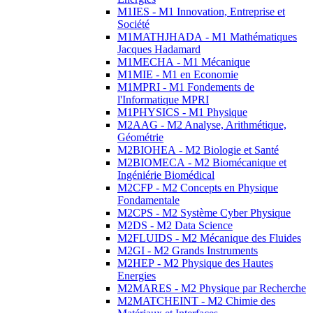
M1IES - M1 Innovation, Entreprise et
Société
M1MATHJHADA - M1 Mathématiques
Jacques Hadamard
M1MECHA - M1 Mécanique
M1MIE - M1 en Economie
M1MPRI - M1 Fondements de
l'Informatique MPRI
M1PHYSICS - M1 Physique
M2AAG - M2 Analyse, Arithmétique,
Géométrie
M2BIOHEA - M2 Biologie et Santé
M2BIOMECA - M2 Biomécanique et
Ingéniérie Biomédical
M2CFP - M2 Concepts en Physique
Fondamentale
M2CPS - M2 Système Cyber Physique
M2DS - M2 Data Science
M2FLUIDS - M2 Mécanique des Fluides
M2GI - M2 Grands Instruments
M2HEP - M2 Physique des Hautes
Energies
M2MARES - M2 Physique par Recherche
M2MATCHEINT - M2 Chimie des