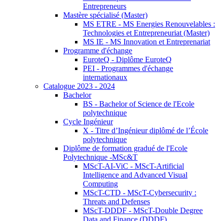
Entrepreneurs
Mastère spécialisé (Master)
MS ETRE - MS Energies Renouvelables :
Technologies et Entrepreneuriat (Master)
MS IE - MS Innovation et Entreprenariat
Programme d'échange
EuroteQ - Diplôme EuroteQ
PEI - Programmes d'échange
internationaux
Catalogue 2023 - 2024
Bachelor
BS - Bachelor of Science de l'Ecole
polytechnique
Cycle Ingénieur
X - Titre d’Ingénieur diplômé de l’École
polytechnique
Diplôme de formation gradué de l'Ecole
Polytechnique -MSc&T
MScT-AI-ViC - MScT-Artificial
Intelligence and Advanced Visual
Computing
MScT-CTD - MScT-Cybersecurity :
Threats and Defenses
MScT-DDDF - MScT-Double Degree
Data and Finance (DDDF)