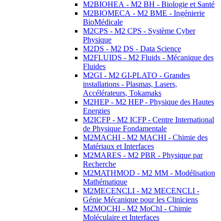
M2BIOHEA - M2 BH - Biologie et Santé
M2BIOMECA - M2 BME - Ingénierie
BioMédicale
M2CPS - M2 CPS - Système Cyber
Physique
M2DS - M2 DS - Data Science
M2FLUIDS - M2 Fluids - Mécanique des
Fluides
M2GI - M2 GI-PLATO - Grandes
installations - Plasmas, Lasers,
Accélérateurs, Tokamaks
M2HEP - M2 HEP - Physique des Hautes
Energies
M2ICFP - M2 ICFP - Centre International
de Physique Fondamentale
M2MACHI - M2 MACHI - Chimie des
Matériaux et Interfaces
M2MARES - M2 PBR - Physique par
Recherche
M2MATHMOD - M2 MM - Modélisation
Mathématique
M2MECENCLI - M2 MECENCLI -
Génie Mécanique pour les Cliniciens
M2MOCHI - M2 MoChI - Chimie
Moléculaire et Interfaces