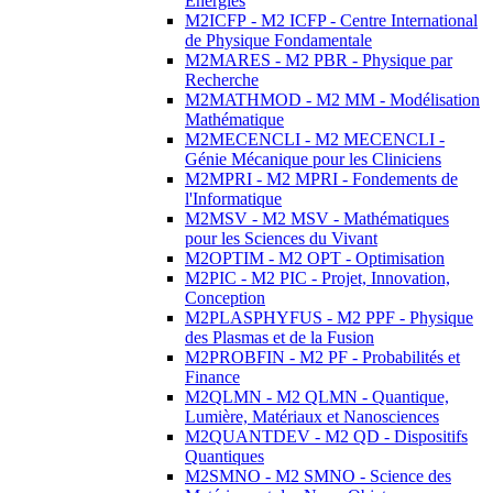
Energies
M2ICFP - M2 ICFP - Centre International
de Physique Fondamentale
M2MARES - M2 PBR - Physique par
Recherche
M2MATHMOD - M2 MM - Modélisation
Mathématique
M2MECENCLI - M2 MECENCLI -
Génie Mécanique pour les Cliniciens
M2MPRI - M2 MPRI - Fondements de
l'Informatique
M2MSV - M2 MSV - Mathématiques
pour les Sciences du Vivant
M2OPTIM - M2 OPT - Optimisation
M2PIC - M2 PIC - Projet, Innovation,
Conception
M2PLASPHYFUS - M2 PPF - Physique
des Plasmas et de la Fusion
M2PROBFIN - M2 PF - Probabilités et
Finance
M2QLMN - M2 QLMN - Quantique,
Lumière, Matériaux et Nanosciences
M2QUANTDEV - M2 QD - Dispositifs
Quantiques
M2SMNO - M2 SMNO - Science des