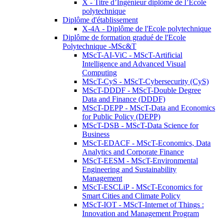
X - Titre d’Ingénieur diplômé de l’École
polytechnique
Diplôme d'établissement
X-4A - Diplôme de l'Ecole polytechnique
Diplôme de formation gradué de l'Ecole
Polytechnique -MSc&T
MScT-AI-ViC - MScT-Artificial
Intelligence and Advanced Visual
Computing
MScT-CyS - MScT-Cybersecurity (CyS)
MScT-DDDF - MScT-Double Degree
Data and Finance (DDDF)
MScT-DEPP - MScT-Data and Economics
for Public Policy (DEPP)
MScT-DSB - MScT-Data Science for
Business
MScT-EDACF - MScT-Economics, Data
Analytics and Corporate Finance
MScT-EESM - MScT-Environmental
Engineering and Sustainability
Management
MScT-ESCLiP - MScT-Economics for
Smart Cities and Climate Policy
MScT-IOT - MScT-Internet of Things :
Innovation and Management Program