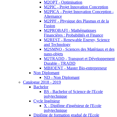
M2OPT - Optimisation
M2PIC - Projet Innovation Conception
M2PICA - Projet Innovation Conception -
Alternance
M2PPF - Physique des Plasmas et de la
Fusion
M2PROBAFI - Mathématiques
Financières : Probabilités et Finance
M2REST - Renewable Energy, Science
and Technology
M2SMNO - Sciences des Matériaux et des
nano-objets
M2TRADD - Transport et Développement
Durable - TRADD
MBIOENT - Master Bio-entrepreneur
Non Diplomant
ND - Non Diplomant
Catalogue 2018 - 2019
Bachelor
BS - Bachelor of Science de l'Ecole
polytechnique
Cycle Ingénieur
X - Diplôme d'ingénieur de l'Ecole
polytechnique
Diplôme de formation gradué de l'Ecole