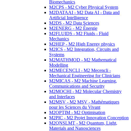
Biomechanics
M2CPS - M2 Cyber Physical System
M2DATAAI - M2 Data AI - Data and
Artificial Intelligence
M2DS - M2 Data Sciences
M2ENERG - M2 Énergie
M2FLUIDS - M2 Fluids - Fluid
Mechanics
M2HEP - M2 High Energy physics
M2ICS - M2 Integration, Circuits and
Systems
M2MATHMOD - M2 Mathematical
Modelling
M2MECENCLI - M2 Mecencli -
Mechanical Engineering for Clinicians
M2MICAS - M2 Machine Learning,
Communications and Security
M2MOCHI - M2 Molecular Chemistry
and Interfaces
M2MSV - M2 MSV - Mathématiques
pour les Sciences du Vivant
M2OPTIM - M2 Optimisation
M2PIC - M2 Projet Innovation Conception
M2QNSLMT - M2 Quantum, Light,
Materials and Nanosciences