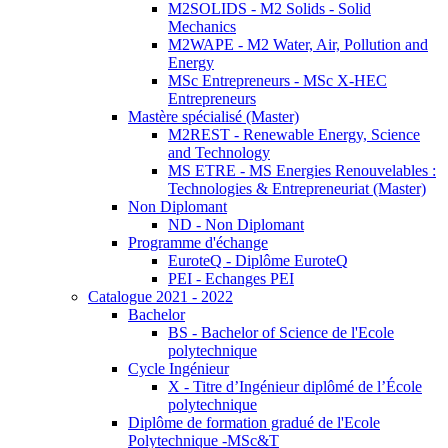
M2SOLIDS - M2 Solids - Solid
Mechanics
M2WAPE - M2 Water, Air, Pollution and
Energy
MSc Entrepreneurs - MSc X-HEC
Entrepreneurs
Mastère spécialisé (Master)
M2REST - Renewable Energy, Science
and Technology
MS ETRE - MS Energies Renouvelables :
Technologies & Entrepreneuriat (Master)
Non Diplomant
ND - Non Diplomant
Programme d'échange
EuroteQ - Diplôme EuroteQ
PEI - Echanges PEI
Catalogue 2021 - 2022
Bachelor
BS - Bachelor of Science de l'Ecole
polytechnique
Cycle Ingénieur
X - Titre d’Ingénieur diplômé de l’École
polytechnique
Diplôme de formation gradué de l'Ecole
Polytechnique -MSc&T