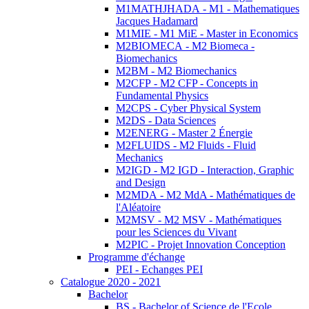
M1MATHJHADA - M1 - Mathematiques
Jacques Hadamard
M1MIE - M1 MiE - Master in Economics
M2BIOMECA - M2 Biomeca -
Biomechanics
M2BM - M2 Biomechanics
M2CFP - M2 CFP - Concepts in
Fundamental Physics
M2CPS - Cyber Physical System
M2DS - Data Sciences
M2ENERG - Master 2 Énergie
M2FLUIDS - M2 Fluids - Fluid
Mechanics
M2IGD - M2 IGD - Interaction, Graphic
and Design
M2MDA - M2 MdA - Mathématiques de
l'Aléatoire
M2MSV - M2 MSV - Mathématiques
pour les Sciences du Vivant
M2PIC - Projet Innovation Conception
Programme d'échange
PEI - Echanges PEI
Catalogue 2020 - 2021
Bachelor
BS - Bachelor of Science de l'Ecole