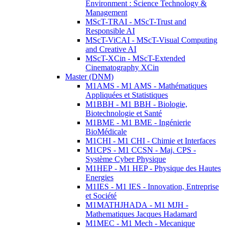
Environment : Science Technology &
Management
MScT-TRAI - MScT-Trust and
Responsible AI
MScT-ViCAI - MScT-Visual Computing
and Creative AI
MScT-XCin - MScT-Extended
Cinematography XCin
Master (DNM)
M1AMS - M1 AMS - Mathématiques
Appliquées et Statistiques
M1BBH - M1 BBH - Biologie,
Biotechnologie et Santé
M1BME - M1 BME - Ingénierie
BioMédicale
M1CHI - M1 CHI - Chimie et Interfaces
M1CPS - M1 CCSN - Maj. CPS -
Système Cyber Physique
M1HEP - M1 HEP - Physique des Hautes
Energies
M1IES - M1 IES - Innovation, Entreprise
et Société
M1MATHJHADA - M1 MJH -
Mathematiques Jacques Hadamard
M1MEC - M1 Mech - Mecanique