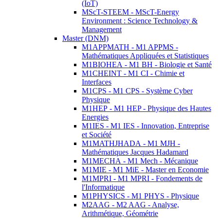
(IoT)
MScT-STEEM - MScT-Energy
Environment : Science Technology &
Management
Master (DNM)
M1APPMATH - M1 APPMS -
Mathématiques Appliquées et Statistiques
M1BIOHEA - M1 BH - Biologie et Santé
M1CHEINT - M1 CI - Chimie et
Interfaces
M1CPS - M1 CPS - Système Cyber
Physique
M1HEP - M1 HEP - Physique des Hautes
Energies
M1IES - M1 IES - Innovation, Entreprise
et Société
M1MATHJHADA - M1 MJH -
Mathématiques Jacques Hadamard
M1MECHA - M1 Mech - Mécanique
M1MIE - M1 MiE - Master en Economie
M1MPRI - M1 MPRI - Fondements de
l'Informatique
M1PHYSICS - M1 PHYS - Physique
M2AAG - M2 AAG - Analyse,
Arithmétique, Géométrie