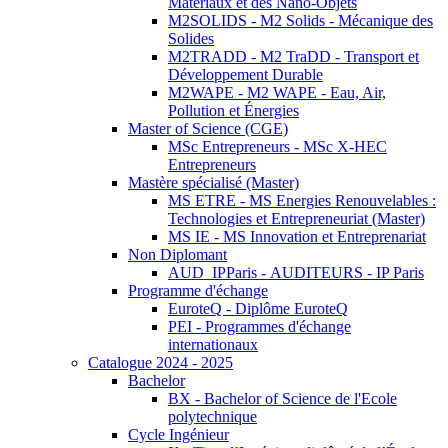
Matériaux et des Nano-Objets
M2SOLIDS - M2 Solids - Mécanique des
Solides
M2TRADD - M2 TraDD - Transport et
Développement Durable
M2WAPE - M2 WAPE - Eau, Air,
Pollution et Énergies
Master of Science (CGE)
MSc Entrepreneurs - MSc X-HEC
Entrepreneurs
Mastère spécialisé (Master)
MS ETRE - MS Energies Renouvelables :
Technologies et Entrepreneuriat (Master)
MS IE - MS Innovation et Entreprenariat
Non Diplomant
AUD_IPParis - AUDITEURS - IP Paris
Programme d'échange
EuroteQ - Diplôme EuroteQ
PEI - Programmes d'échange
internationaux
Catalogue 2024 - 2025
Bachelor
BX - Bachelor of Science de l'Ecole
polytechnique
Cycle Ingénieur