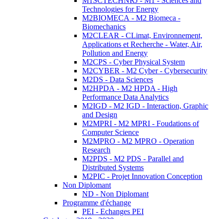
M1SCTECHNRJ - M1 - Sciences and
Technologies for Energy
M2BIOMECA - M2 Biomeca -
Biomechanics
M2CLEAR - CLimat, Environnement,
Applications et Recherche - Water, Air,
Pollution and Energy
M2CPS - Cyber Physical System
M2CYBER - M2 Cyber - Cybersecurity
M2DS - Data Sciences
M2HPDA - M2 HPDA - High
Performance Data Analytics
M2IGD - M2 IGD - Interaction, Graphic
and Design
M2MPRI - M2 MPRI - Foudations of
Computer Science
M2MPRO - M2 MPRO - Operation
Research
M2PDS - M2 PDS - Parallel and
Distributed Systems
M2PIC - Projet Innovation Conception
Non Diplomant
ND - Non Diplomant
Programme d'échange
PEI - Echanges PEI