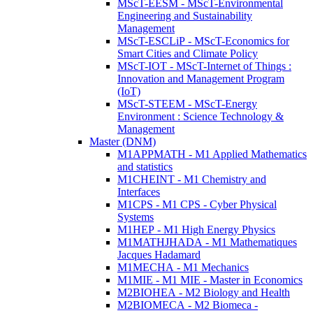
MScT-EESM - MScT-Environmental
Engineering and Sustainability
Management
MScT-ESCLiP - MScT-Economics for
Smart Cities and Climate Policy
MScT-IOT - MScT-Internet of Things :
Innovation and Management Program
(IoT)
MScT-STEEM - MScT-Energy
Environment : Science Technology &
Management
Master (DNM)
M1APPMATH - M1 Applied Mathematics
and statistics
M1CHEINT - M1 Chemistry and
Interfaces
M1CPS - M1 CPS - Cyber Physical
Systems
M1HEP - M1 High Energy Physics
M1MATHJHADA - M1 Mathematiques
Jacques Hadamard
M1MECHA - M1 Mechanics
M1MIE - M1 MIE - Master in Economics
M2BIOHEA - M2 Biology and Health
M2BIOMECA - M2 Biomeca -