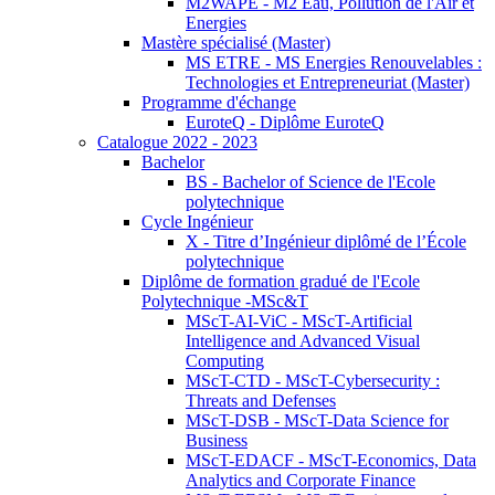
M2WAPE - M2 Eau, Pollution de l'Air et
Energies
Mastère spécialisé (Master)
MS ETRE - MS Energies Renouvelables :
Technologies et Entrepreneuriat (Master)
Programme d'échange
EuroteQ - Diplôme EuroteQ
Catalogue 2022 - 2023
Bachelor
BS - Bachelor of Science de l'Ecole
polytechnique
Cycle Ingénieur
X - Titre d’Ingénieur diplômé de l’École
polytechnique
Diplôme de formation gradué de l'Ecole
Polytechnique -MSc&T
MScT-AI-ViC - MScT-Artificial
Intelligence and Advanced Visual
Computing
MScT-CTD - MScT-Cybersecurity :
Threats and Defenses
MScT-DSB - MScT-Data Science for
Business
MScT-EDACF - MScT-Economics, Data
Analytics and Corporate Finance