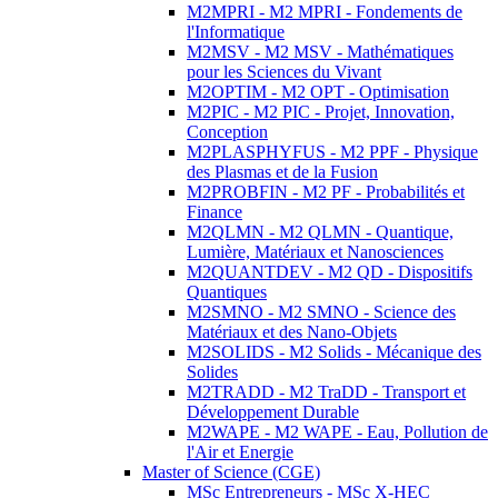
M2MPRI - M2 MPRI - Fondements de
l'Informatique
M2MSV - M2 MSV - Mathématiques
pour les Sciences du Vivant
M2OPTIM - M2 OPT - Optimisation
M2PIC - M2 PIC - Projet, Innovation,
Conception
M2PLASPHYFUS - M2 PPF - Physique
des Plasmas et de la Fusion
M2PROBFIN - M2 PF - Probabilités et
Finance
M2QLMN - M2 QLMN - Quantique,
Lumière, Matériaux et Nanosciences
M2QUANTDEV - M2 QD - Dispositifs
Quantiques
M2SMNO - M2 SMNO - Science des
Matériaux et des Nano-Objets
M2SOLIDS - M2 Solids - Mécanique des
Solides
M2TRADD - M2 TraDD - Transport et
Développement Durable
M2WAPE - M2 WAPE - Eau, Pollution de
l'Air et Energie
Master of Science (CGE)
MSc Entrepreneurs - MSc X-HEC