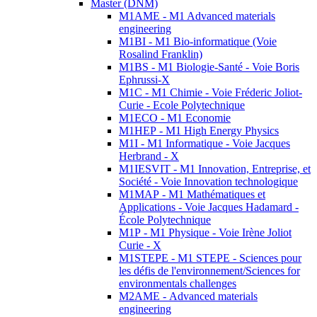
Master (DNM)
M1AME - M1 Advanced materials
engineering
M1BI - M1 Bio-informatique (Voie
Rosalind Franklin)
M1BS - M1 Biologie-Santé - Voie Boris
Ephrussi-X
M1C - M1 Chimie - Voie Fréderic Joliot-
Curie - Ecole Polytechnique
M1ECO - M1 Economie
M1HEP - M1 High Energy Physics
M1I - M1 Informatique - Voie Jacques
Herbrand - X
M1IESVIT - M1 Innovation, Entreprise, et
Société - Voie Innovation technologique
M1MAP - M1 Mathématiques et
Applications - Voie Jacques Hadamard -
École Polytechnique
M1P - M1 Physique - Voie Irène Joliot
Curie - X
M1STEPE - M1 STEPE - Sciences pour
les défis de l'environnement/Sciences for
environmentals challenges
M2AME - Advanced materials
engineering