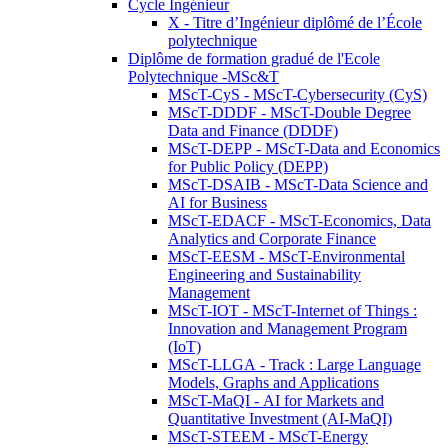
Cycle Ingénieur
X - Titre d’Ingénieur diplômé de l’École
polytechnique
Diplôme de formation gradué de l'Ecole
Polytechnique -MSc&T
MScT-CyS - MScT-Cybersecurity (CyS)
MScT-DDDF - MScT-Double Degree
Data and Finance (DDDF)
MScT-DEPP - MScT-Data and Economics
for Public Policy (DEPP)
MScT-DSAIB - MScT-Data Science and
AI for Business
MScT-EDACF - MScT-Economics, Data
Analytics and Corporate Finance
MScT-EESM - MScT-Environmental
Engineering and Sustainability
Management
MScT-IOT - MScT-Internet of Things :
Innovation and Management Program
(IoT)
MScT-LLGA - Track : Large Language
Models, Graphs and Applications
MScT-MaQI - AI for Markets and
Quantitative Investment (AI-MaQI)
MScT-STEEM - MScT-Energy