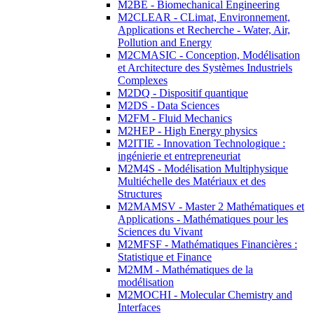
M2BE - Biomechanical Engineering
M2CLEAR - CLimat, Environnement,
Applications et Recherche - Water, Air,
Pollution and Energy
M2CMASIC - Conception, Modélisation
et Architecture des Systèmes Industriels
Complexes
M2DQ - Dispositif quantique
M2DS - Data Sciences
M2FM - Fluid Mechanics
M2HEP - High Energy physics
M2ITIE - Innovation Technologique :
ingénierie et entrepreneuriat
M2M4S - Modélisation Multiphysique
Multiéchelle des Matériaux et des
Structures
M2MAMSV - Master 2 Mathématiques et
Applications - Mathématiques pour les
Sciences du Vivant
M2MFSF - Mathématiques Financières :
Statistique et Finance
M2MM - Mathématiques de la
modélisation
M2MOCHI - Molecular Chemistry and
Interfaces