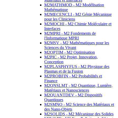
Matériaux et Interfaces
M2MATHMOD - M2 Modélisation
Mathématique
M2MECENCLI - M2 Génie Mécanique
pour les Cliniciens
M2MOCHI - M2 Chimie Moléculaire et
Interfaces
M2MPRI - M2 Fondements de
l'Informatique MPRI
M2MSV - M2 Mathématiques pour les
Sciences du Vivant
M2OPTIM - M2 Optimisation
M2PIC - M2 Projet, Innovation,
Conception
M2PLASPHYFUS - M2 Physique des
Plasmas et de la Fusion
M2PROBFIN - M2 Probabilités et
Finance
M2QNSLMT - M2 Quantique, Lumière,
Matériaux et Nanosciences
M2QUANTDEV - M2 Dispositifs
Quantiques
M2SMNO - M2 Science des Matériaux et
des Nano-Objets
M2SOLIDS - M2 Mécanique des Solides