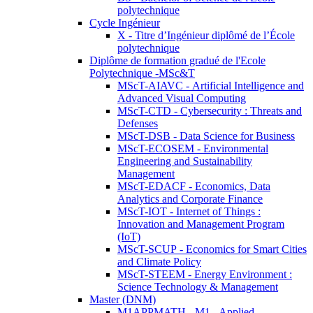
polytechnique
Cycle Ingénieur
X - Titre d’Ingénieur diplômé de l’École
polytechnique
Diplôme de formation gradué de l'Ecole
Polytechnique -MSc&T
MScT-AIAVC - Artificial Intelligence and
Advanced Visual Computing
MScT-CTD - Cybersecurity : Threats and
Defenses
MScT-DSB - Data Science for Business
MScT-ECOSEM - Environmental
Engineering and Sustainability
Management
MScT-EDACF - Economics, Data
Analytics and Corporate Finance
MScT-IOT - Internet of Things :
Innovation and Management Program
(IoT)
MScT-SCUP - Economics for Smart Cities
and Climate Policy
MScT-STEEM - Energy Environment :
Science Technology & Management
Master (DNM)
M1APPMATH - M1 - Applied