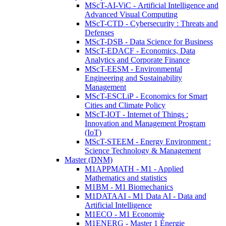
MScT-AI-ViC - Artificial Intelligence and
Advanced Visual Computing
MScT-CTD - Cybersecurity : Threats and
Defenses
MScT-DSB - Data Science for Business
MScT-EDACF - Economics, Data
Analytics and Corporate Finance
MScT-EESM - Environmental
Engineering and Sustainability
Management
MScT-ESCLiP - Economics for Smart
Cities and Climate Policy
MScT-IOT - Internet of Things :
Innovation and Management Program
(IoT)
MScT-STEEM - Energy Environment :
Science Technology & Management
Master (DNM)
M1APPMATH - M1 - Applied
Mathematics and statistics
M1BM - M1 Biomechanics
M1DATAAI - M1 Data AI - Data and
Artificial Intelligence
M1ECO - M1 Economie
M1ENERG - Master 1 Énergie