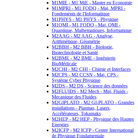
M1MIE - M1 MiE - Master en Economie
M1MPRI - M1 FODQ - Maj. MPRI -
Fondements de l'Informatique
M1PHYS - M1 PHYS - Physique
M1QMI - M1 FODQ - Maj. QMI -
Quantique, Mathematiques, Informatique
M2AAG - M2 AAG - Analyse,
Arithmétique, Géométrie
M2BBH - M2 BBH - Biologie,
Biotechnologie et Santé
M2BME - M2 BME - Ingénierie
BioMédicale
M2CHI - M2 CHI - Chimie et Interfaces
M2CPS - M2 CCSN - Maj. CPS -
Système Cyber Physique
M2DS - M2 DS - Science des données
M2FLUIDS - M2 Mech - Maj. Fluids -
Mecanique des Fluides
M2GIPLATO - M2 GI-PLATO - Grandes
installations - Plasmas, Lasers,
Accélérateurs, Tokamaks
M2HEP - M2 HEP - Physique des Hautes
Energies
M2ICFP - M2 ICFP - Centre International
de Physique Fondamentale