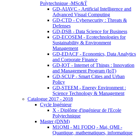
Polytechnique -MSc&T
GD-AIAVC - Artificial Intelligence and
Advanced Visual Computing
GD-CTD - Cybersecurity : Threats &
Defenses
GD-DSB - Data Science for Business
GD-ECOSEM - Ecotechnologies for
Sustainability & Environment
Management
GD-EDACF - Economics, Data Analytics
and Corporate Finance
GD-IOT - Internet of Things : Innovation
and Management Program (IoT)
GD-SCUP - Smart Cities and Urban
Policy
GD-STEEM - Energy Environment :
Science Technology & Management
Catalogue 2017 - 2018
Cycle Ingénieur
X - Diplôme d'ingénieur de l'Ecole
Polytechnique
Master (DNM)
M1QMI - M1 FODQ - Maj. QMI -
Quantique, mathematiques, informatique