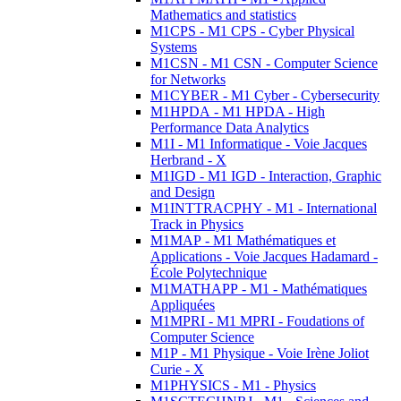
Mathematics and statistics
M1CPS - M1 CPS - Cyber Physical
Systems
M1CSN - M1 CSN - Computer Science
for Networks
M1CYBER - M1 Cyber - Cybersecurity
M1HPDA - M1 HPDA - High
Performance Data Analytics
M1I - M1 Informatique - Voie Jacques
Herbrand - X
M1IGD - M1 IGD - Interaction, Graphic
and Design
M1INTTRACPHY - M1 - International
Track in Physics
M1MAP - M1 Mathématiques et
Applications - Voie Jacques Hadamard -
École Polytechnique
M1MATHAPP - M1 - Mathématiques
Appliquées
M1MPRI - M1 MPRI - Foudations of
Computer Science
M1P - M1 Physique - Voie Irène Joliot
Curie - X
M1PHYSICS - M1 - Physics