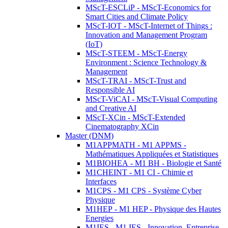
MScT-ESCLiP - MScT-Economics for
Smart Cities and Climate Policy
MScT-IOT - MScT-Internet of Things :
Innovation and Management Program
(IoT)
MScT-STEEM - MScT-Energy
Environment : Science Technology &
Management
MScT-TRAI - MScT-Trust and
Responsible AI
MScT-ViCAI - MScT-Visual Computing
and Creative AI
MScT-XCin - MScT-Extended
Cinematography XCin
Master (DNM)
M1APPMATH - M1 APPMS -
Mathématiques Appliquées et Statistiques
M1BIOHEA - M1 BH - Biologie et Santé
M1CHEINT - M1 CI - Chimie et
Interfaces
M1CPS - M1 CPS - Système Cyber
Physique
M1HEP - M1 HEP - Physique des Hautes
Energies
M1IES - M1 IES - Innovation, Entreprise