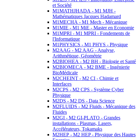
et Société
M1MATHJHADA - M1 MJH -
Mathématiques Jacques Hadamard
M1MECHA - M1 Mech - Mécanique
M1MIE - M1 MiE - Master en Economie
M1MPRI - M1 MPRI - Fondements de
l'Informatique
M1PHYSICS - M1 PHYS - Physique
M2AAG - M2 AAG - Analyse,
Arithmétique, Géométrie
M2BIOHEA - M2 BH - Biologie et Santé
M2BIOMECA - M2 BME - Ingénierie
BioMédicale
M2CHEINT - M2 CI - Chimie et
Interfaces
M2CPS - M2 CPS - Système Cyber
Physique
M2DS - M2 DS - Data Science
M2FLUIDS - M2 Fluids - Mécanique des
Fluides
M2GI - M2 GI-PLATO - Grandes
installations - Plasmas, Lasers,
Accélérateurs, Tokamaks
M2HEP - M2 HEP - Physique des Hautes