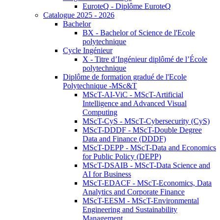
EuroteQ - Diplôme EuroteQ
Catalogue 2025 - 2026
Bachelor
BX - Bachelor of Science de l'Ecole
polytechnique
Cycle Ingénieur
X - Titre d’Ingénieur diplômé de l’École
polytechnique
Diplôme de formation gradué de l'Ecole
Polytechnique -MSc&T
MScT-AI-ViC - MScT-Artificial
Intelligence and Advanced Visual
Computing
MScT-CyS - MScT-Cybersecurity (CyS)
MScT-DDDF - MScT-Double Degree
Data and Finance (DDDF)
MScT-DEPP - MScT-Data and Economics
for Public Policy (DEPP)
MScT-DSAIB - MScT-Data Science and
AI for Business
MScT-EDACF - MScT-Economics, Data
Analytics and Corporate Finance
MScT-EESM - MScT-Environmental
Engineering and Sustainability
Management