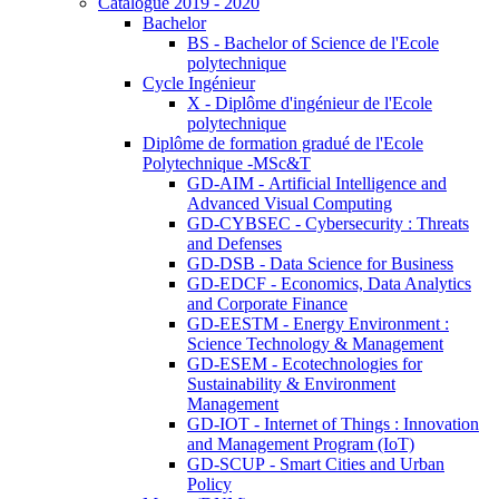
Catalogue 2019 - 2020
Bachelor
BS - Bachelor of Science de l'Ecole
polytechnique
Cycle Ingénieur
X - Diplôme d'ingénieur de l'Ecole
polytechnique
Diplôme de formation gradué de l'Ecole
Polytechnique -MSc&T
GD-AIM - Artificial Intelligence and
Advanced Visual Computing
GD-CYBSEC - Cybersecurity : Threats
and Defenses
GD-DSB - Data Science for Business
GD-EDCF - Economics, Data Analytics
and Corporate Finance
GD-EESTM - Energy Environment :
Science Technology & Management
GD-ESEM - Ecotechnologies for
Sustainability & Environment
Management
GD-IOT - Internet of Things : Innovation
and Management Program (IoT)
GD-SCUP - Smart Cities and Urban
Policy