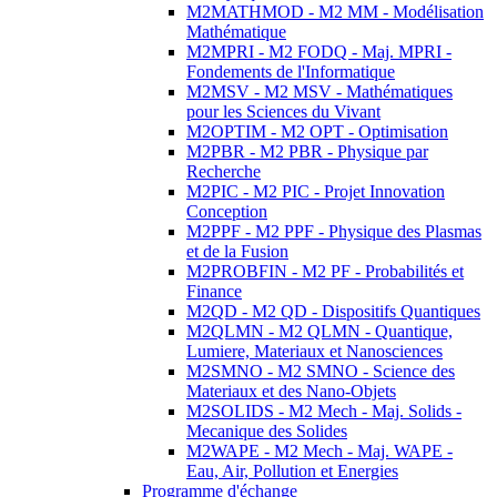
M2MATHMOD - M2 MM - Modélisation
Mathématique
M2MPRI - M2 FODQ - Maj. MPRI -
Fondements de l'Informatique
M2MSV - M2 MSV - Mathématiques
pour les Sciences du Vivant
M2OPTIM - M2 OPT - Optimisation
M2PBR - M2 PBR - Physique par
Recherche
M2PIC - M2 PIC - Projet Innovation
Conception
M2PPF - M2 PPF - Physique des Plasmas
et de la Fusion
M2PROBFIN - M2 PF - Probabilités et
Finance
M2QD - M2 QD - Dispositifs Quantiques
M2QLMN - M2 QLMN - Quantique,
Lumiere, Materiaux et Nanosciences
M2SMNO - M2 SMNO - Science des
Materiaux et des Nano-Objets
M2SOLIDS - M2 Mech - Maj. Solids -
Mecanique des Solides
M2WAPE - M2 Mech - Maj. WAPE -
Eau, Air, Pollution et Energies
Programme d'échange