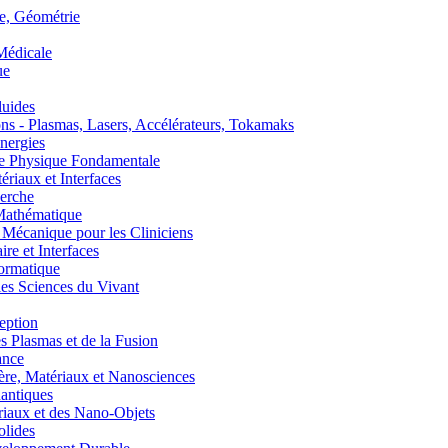
, Géométrie
édicale
ue
uides
s - Plasmas, Lasers, Accélérateurs, Tokamaks
nergies
de Physique Fondamentale
aux et Interfaces
erche
athématique
anique pour les Cliniciens
 et Interfaces
ormatique
s Sciences du Vivant
eption
lasmas et de la Fusion
ance
, Matériaux et Nanosciences
ntiques
aux et des Nano-Objets
lides