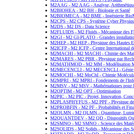
M2AAG - M2 AAG - Analyse, Arithmétique
M2BIOHEA - M2 BH - Biologie et Santé
M2BIOMECA - M2 BME - Ingénierie BioM
M2CPS - M2 CPS - Système Cyber Physiq
M2DS - M2 DS - Data Science
M2FLUIDS - M2 Fluids - Mécanique des Fl
M2GI - M2 GI-PLATO - Grandes installation
M2HEP - M2 HEP - Physique des Hautes E
M2ICFP - M2 ICFP - Centre International 
M2MACHI - M2 MACHI - Chimie des Matéri
M2MARES - M2 PBR - Physique par Rech
M2MATHMOD - M2 MM - Modélisation M
M2MECENCLI - M2 MECENCLI - Génie Méc
M2MOCHI - M2 MoChI - Chimie Moléculaire
M2MPRI - M2 MPRI - Fondements de l'Inf
M2MSV - M2 MSV - Mathématiques pour le
M2OPTIM - M2 OPT - Optimisation
M2PIC - M2 PIC - Projet, Innovation, Conc
M2PLASPHYFUS - M2 PPF - Physique des P
M2PROBFIN - M2 PF - Probabilités et Fin
M2QLMN - M2 QLMN - Quantique, Lumière
M2QUANTDEV - M2 QD - Dispositifs Qua
M2SMNO - M2 SMNO - Science des Matéri
M2SOLIDS - M2 Solids - Mécanique des So