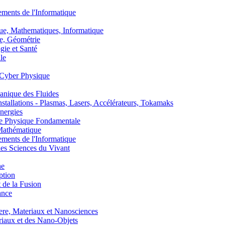
nts de l'Informatique
, Mathematiques, Informatique
, Géométrie
ie et Santé
le
Cyber Physique
nique des Fluides
lations - Plasmas, Lasers, Accélérateurs, Tokamaks
nergies
de Physique Fondamentale
athématique
nts de l'Informatique
s Sciences du Vivant
he
ption
 de la Fusion
ance
, Materiaux et Nanosciences
aux et des Nano-Objets