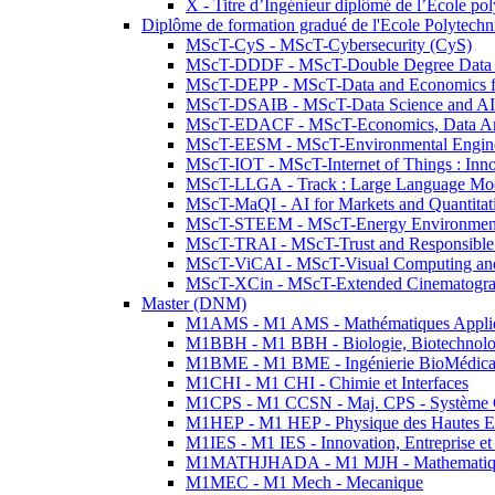
X - Titre d’Ingénieur diplômé de l’École po
Diplôme de formation gradué de l'Ecole Polytec
MScT-CyS - MScT-Cybersecurity (CyS)
MScT-DDDF - MScT-Double Degree Data 
MScT-DEPP - MScT-Data and Economics fo
MScT-DSAIB - MScT-Data Science and AI 
MScT-EDACF - MScT-Economics, Data Anal
MScT-EESM - MScT-Environmental Enginee
MScT-IOT - MScT-Internet of Things : Inn
MScT-LLGA - Track : Large Language Mode
MScT-MaQI - AI for Markets and Quantitat
MScT-STEEM - MScT-Energy Environment 
MScT-TRAI - MScT-Trust and Responsible
MScT-ViCAI - MScT-Visual Computing and
MScT-XCin - MScT-Extended Cinematogr
Master (DNM)
M1AMS - M1 AMS - Mathématiques Appliqué
M1BBH - M1 BBH - Biologie, Biotechnolog
M1BME - M1 BME - Ingénierie BioMédica
M1CHI - M1 CHI - Chimie et Interfaces
M1CPS - M1 CCSN - Maj. CPS - Système 
M1HEP - M1 HEP - Physique des Hautes E
M1IES - M1 IES - Innovation, Entreprise et
M1MATHJHADA - M1 MJH - Mathematiqu
M1MEC - M1 Mech - Mecanique