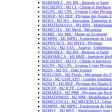
M1BIOHEA - M1 BH - Biologie et Santé
M1CHEINT - M1 CI - Chimie et Interfaces
M1CPS - M1 CPS - Système Cyber Physiq
M1HEP - M1 HEP - Physique des Hautes E
M1IES - M1 IES - Innovation, Entreprise et
M1MATHJHADA - M1 MJH - Mathématiqu
M1MECHA - M1 Mech - Mécanique
M1MIE - M1 MiE - Master en Economie
M1MPRI - M1 MPRI - Fondements de l'Inf
M1PHYSICS - M1 PHYS - Physique
M2AAG - M2 AAG - Analyse, Arithmétique
M2BIOHEA - M2 BH - Biologie et Santé
M2BIOMECA - M2 BME - Ingénierie BioM
M2CHEINT - M2 CI - Chimie et Interfaces
M2CPS - M2 CPS - Système Cyber Physiq
M2DS - M2 DS - Data Science
M2FLUIDS - M2 Fluids - Mécanique des Fl
M2GI - M2 GI-PLATO - Grandes installation
M2HEP - M2 HEP - Physique des Hautes E
M2ICFP - M2 ICFP - Centre International 
M2MARES - M2 PBR - Physique par Rech
M2MATHMOD - M2 MM - Modélisation M
M2MECENCLI - M2 MECENCLI - Génie Méc
M2MPRI - M2 MPRI - Fondements de l'Inf
M2MSV - M2 MSV - Mathématiques pour le