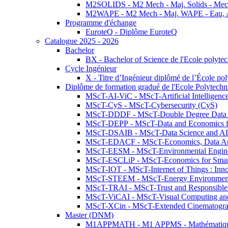
M2SOLIDS - M2 Mech - Maj. Solids - Meca
M2WAPE - M2 Mech - Maj. WAPE - Eau, Air
Programme d'échange
EuroteQ - Diplôme EuroteQ
Catalogue 2025 - 2026
Bachelor
BX - Bachelor of Science de l'Ecole polyte
Cycle Ingénieur
X - Titre d’Ingénieur diplômé de l’École po
Diplôme de formation gradué de l'Ecole Polytec
MScT-AI-ViC - MScT-Artificial Intelligen
MScT-CyS - MScT-Cybersecurity (CyS)
MScT-DDDF - MScT-Double Degree Data 
MScT-DEPP - MScT-Data and Economics fo
MScT-DSAIB - MScT-Data Science and AI 
MScT-EDACF - MScT-Economics, Data Anal
MScT-EESM - MScT-Environmental Enginee
MScT-ESCLiP - MScT-Economics for Smart 
MScT-IOT - MScT-Internet of Things : Inn
MScT-STEEM - MScT-Energy Environment 
MScT-TRAI - MScT-Trust and Responsible
MScT-ViCAI - MScT-Visual Computing and
MScT-XCin - MScT-Extended Cinematogr
Master (DNM)
M1APPMATH - M1 APPMS - Mathématiques A