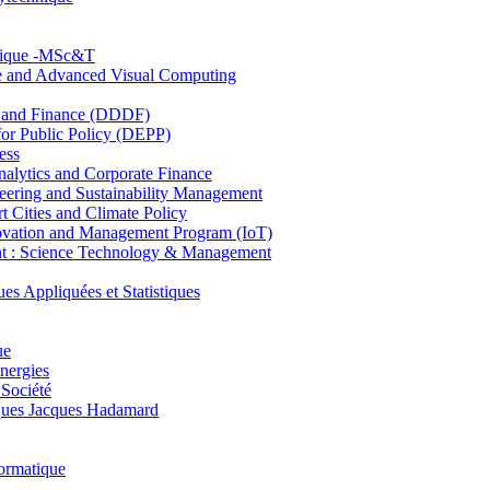
hnique -MSc&T
ce and Advanced Visual Computing
and Finance (DDDF)
r Public Policy (DEPP)
ess
ytics and Corporate Finance
ring and Sustainability Management
Cities and Climate Policy
ovation and Management Program (IoT)
: Science Technology & Management
ppliquées et Statistiques
ue
nergies
 Société
es Jacques Hadamard
ormatique