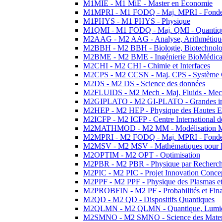
M1MIE - M1 MiE - Master en Economie
M1MPRI - M1 FODQ - Maj. MPRI - Fondeme
M1PHYS - M1 PHYS - Physique
M1QMI - M1 FODQ - Maj. QMI - Quantique
M2AAG - M2 AAG - Analyse, Arithmétique
M2BBH - M2 BBH - Biologie, Biotechnolog
M2BME - M2 BME - Ingénierie BioMédica
M2CHI - M2 CHI - Chimie et Interfaces
M2CPS - M2 CCSN - Maj. CPS - Système 
M2DS - M2 DS - Science des données
M2FLUIDS - M2 Mech - Maj. Fluids - Meca
M2GIPLATO - M2 GI-PLATO - Grandes instal
M2HEP - M2 HEP - Physique des Hautes E
M2ICFP - M2 ICFP - Centre International 
M2MATHMOD - M2 MM - Modélisation M
M2MPRI - M2 FODQ - Maj. MPRI - Fondeme
M2MSV - M2 MSV - Mathématiques pour le
M2OPTIM - M2 OPT - Optimisation
M2PBR - M2 PBR - Physique par Recherc
M2PIC - M2 PIC - Projet Innovation Conce
M2PPF - M2 PPF - Physique des Plasmas et
M2PROBFIN - M2 PF - Probabilités et Fin
M2QD - M2 QD - Dispositifs Quantiques
M2QLMN - M2 QLMN - Quantique, Lumiere
M2SMNO - M2 SMNO - Science des Materi