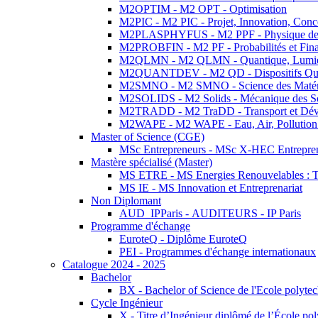
M2OPTIM - M2 OPT - Optimisation
M2PIC - M2 PIC - Projet, Innovation, Conc
M2PLASPHYFUS - M2 PPF - Physique des P
M2PROBFIN - M2 PF - Probabilités et Fin
M2QLMN - M2 QLMN - Quantique, Lumière
M2QUANTDEV - M2 QD - Dispositifs Qua
M2SMNO - M2 SMNO - Science des Matéri
M2SOLIDS - M2 Solids - Mécanique des So
M2TRADD - M2 TraDD - Transport et Dév
M2WAPE - M2 WAPE - Eau, Air, Pollution 
Master of Science (CGE)
MSc Entrepreneurs - MSc X-HEC Entrepre
Mastère spécialisé (Master)
MS ETRE - MS Energies Renouvelables : Tec
MS IE - MS Innovation et Entreprenariat
Non Diplomant
AUD_IPParis - AUDITEURS - IP Paris
Programme d'échange
EuroteQ - Diplôme EuroteQ
PEI - Programmes d'échange internationaux
Catalogue 2024 - 2025
Bachelor
BX - Bachelor of Science de l'Ecole polyte
Cycle Ingénieur
X - Titre d’Ingénieur diplômé de l’École po