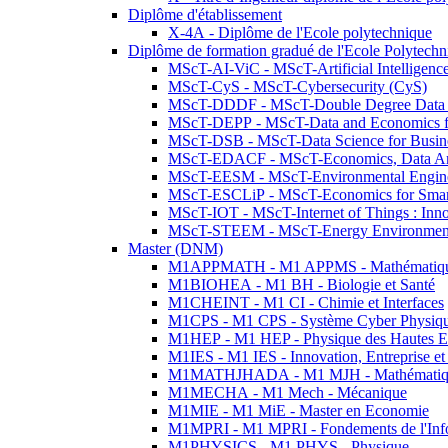
Diplôme d'établissement
X-4A - Diplôme de l'Ecole polytechnique
Diplôme de formation gradué de l'Ecole Polytec
MScT-AI-ViC - MScT-Artificial Intelligen
MScT-CyS - MScT-Cybersecurity (CyS)
MScT-DDDF - MScT-Double Degree Data 
MScT-DEPP - MScT-Data and Economics fo
MScT-DSB - MScT-Data Science for Busin
MScT-EDACF - MScT-Economics, Data Anal
MScT-EESM - MScT-Environmental Enginee
MScT-ESCLiP - MScT-Economics for Smart 
MScT-IOT - MScT-Internet of Things : Inn
MScT-STEEM - MScT-Energy Environment 
Master (DNM)
M1APPMATH - M1 APPMS - Mathématiques A
M1BIOHEA - M1 BH - Biologie et Santé
M1CHEINT - M1 CI - Chimie et Interfaces
M1CPS - M1 CPS - Système Cyber Physiq
M1HEP - M1 HEP - Physique des Hautes E
M1IES - M1 IES - Innovation, Entreprise et
M1MATHJHADA - M1 MJH - Mathématiqu
M1MECHA - M1 Mech - Mécanique
M1MIE - M1 MiE - Master en Economie
M1MPRI - M1 MPRI - Fondements de l'Inf
M1PHYSICS - M1 PHYS - Physique