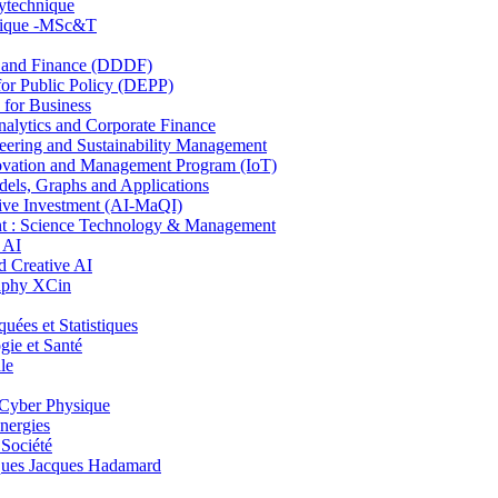
lytechnique
hnique -MSc&T
and Finance (DDDF)
r Public Policy (DEPP)
for Business
ytics and Corporate Finance
ring and Sustainability Management
ovation and Management Program (IoT)
ls, Graphs and Applications
ive Investment (AI-MaQI)
: Science Technology & Management
 AI
 Creative AI
aphy XCin
es et Statistiques
ie et Santé
le
Cyber Physique
nergies
 Société
es Jacques Hadamard