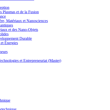
eption
lasmas et de la Fusion
ance
, Matériaux et Nanosciences
ntiques
aux et des Nano-Objets
lides
eloppement Durable
et Énergies
neurs
hnologies et Entrepreneuriat (Master)
chnique
lytechnique