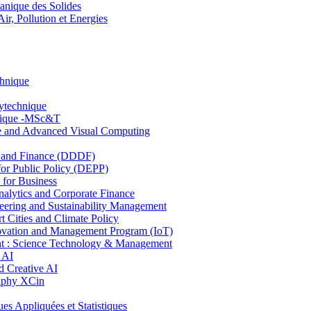
nique des Solides
, Pollution et Energies
chnique
lytechnique
hnique -MSc&T
ce and Advanced Visual Computing
and Finance (DDDF)
r Public Policy (DEPP)
for Business
ytics and Corporate Finance
ring and Sustainability Management
Cities and Climate Policy
ovation and Management Program (IoT)
: Science Technology & Management
 AI
 Creative AI
aphy XCin
ppliquées et Statistiques