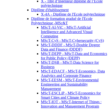
X - Titre d’Ingénieur diplômé de l’École
polytechnique
Diplôme d'établissement
X-4A - Diplôme de l'Ecole polytechnique
Diplôme de formation gradué de l'Ecole
Polytechnique -MSc&T
MScT-AI-ViC - MScT-Artificial
Intelligence and Advanced Visual
Computing
MScT-CyS - MScT-Cybersecurity (CyS)
MScT-DDDF - MScT-Double Degree
Data and Finance (DDDF)
MScT-DEPP - MScT-Data and Economics
for Public Policy (DEPP)
MScT-DSB - MScT-Data Science for
Business
MScT-EDACF - MScT-Economics, Data
Analytics and Corporate Finance
MScT-EESM - MScT-Environmental
Engineering and Sustainability
Management
MScT-ESCLiP - MScT-Economics for
Smart Cities and Climate Policy
MScT-IOT - MScT-Internet of Things :
Innovation and Management Program