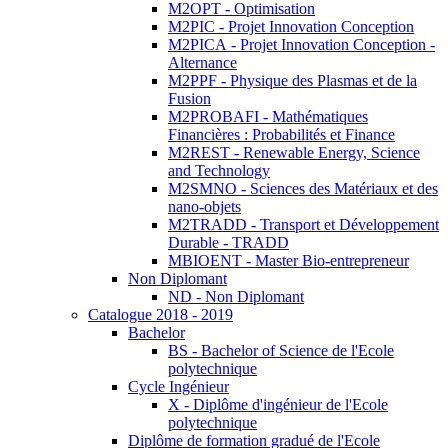
M2OPT - Optimisation
M2PIC - Projet Innovation Conception
M2PICA - Projet Innovation Conception -
Alternance
M2PPF - Physique des Plasmas et de la
Fusion
M2PROBAFI - Mathématiques
Financières : Probabilités et Finance
M2REST - Renewable Energy, Science
and Technology
M2SMNO - Sciences des Matériaux et des
nano-objets
M2TRADD - Transport et Développement
Durable - TRADD
MBIOENT - Master Bio-entrepreneur
Non Diplomant
ND - Non Diplomant
Catalogue 2018 - 2019
Bachelor
BS - Bachelor of Science de l'Ecole
polytechnique
Cycle Ingénieur
X - Diplôme d'ingénieur de l'Ecole
polytechnique
Diplôme de formation gradué de l'Ecole