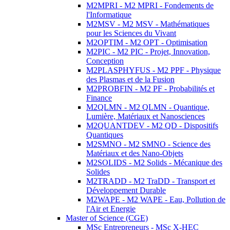
M2MPRI - M2 MPRI - Fondements de
l'Informatique
M2MSV - M2 MSV - Mathématiques
pour les Sciences du Vivant
M2OPTIM - M2 OPT - Optimisation
M2PIC - M2 PIC - Projet, Innovation,
Conception
M2PLASPHYFUS - M2 PPF - Physique
des Plasmas et de la Fusion
M2PROBFIN - M2 PF - Probabilités et
Finance
M2QLMN - M2 QLMN - Quantique,
Lumière, Matériaux et Nanosciences
M2QUANTDEV - M2 QD - Dispositifs
Quantiques
M2SMNO - M2 SMNO - Science des
Matériaux et des Nano-Objets
M2SOLIDS - M2 Solids - Mécanique des
Solides
M2TRADD - M2 TraDD - Transport et
Développement Durable
M2WAPE - M2 WAPE - Eau, Pollution de
l'Air et Energie
Master of Science (CGE)
MSc Entrepreneurs - MSc X-HEC