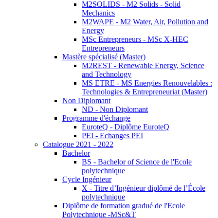
M2SOLIDS - M2 Solids - Solid
Mechanics
M2WAPE - M2 Water, Air, Pollution and
Energy
MSc Entrepreneurs - MSc X-HEC
Entrepreneurs
Mastère spécialisé (Master)
M2REST - Renewable Energy, Science
and Technology
MS ETRE - MS Energies Renouvelables :
Technologies & Entrepreneuriat (Master)
Non Diplomant
ND - Non Diplomant
Programme d'échange
EuroteQ - Diplôme EuroteQ
PEI - Echanges PEI
Catalogue 2021 - 2022
Bachelor
BS - Bachelor of Science de l'Ecole
polytechnique
Cycle Ingénieur
X - Titre d’Ingénieur diplômé de l’École
polytechnique
Diplôme de formation gradué de l'Ecole
Polytechnique -MSc&T