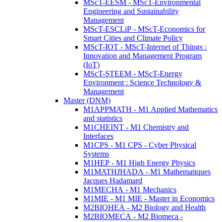
MScT-EESM - MScT-Environmental
Engineering and Sustainability
Management
MScT-ESCLiP - MScT-Economics for
Smart Cities and Climate Policy
MScT-IOT - MScT-Internet of Things :
Innovation and Management Program
(IoT)
MScT-STEEM - MScT-Energy
Environment : Science Technology &
Management
Master (DNM)
M1APPMATH - M1 Applied Mathematics
and statistics
M1CHEINT - M1 Chemistry and
Interfaces
M1CPS - M1 CPS - Cyber Physical
Systems
M1HEP - M1 High Energy Physics
M1MATHJHADA - M1 Mathematiques
Jacques Hadamard
M1MECHA - M1 Mechanics
M1MIE - M1 MIE - Master in Economics
M2BIOHEA - M2 Biology and Health
M2BIOMECA - M2 Biomeca -