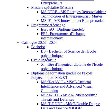
Entrepreneurs
Mastère spécialisé (Master)
MS ETRE - MS Energies Renouvelables :
Technologies et Entrepreneuriat (Master)
MS IE - MS Innovation et Entreprenariat
Programme d'échange
EuroteQ - Diplôme EuroteQ
PEI - Programmes d'échange
internationaux
Catalogue 2023 - 2024
Bachelor
BS - Bachelor of Science de l'Ecole
polytechnique
Cycle Ingénieur
X - Titre d’Ingénieur diplômé de l’École
polytechnique
Diplôme de formation gradué de l'Ecole
Polytechnique -MSc&T
MScT-AI-ViC - MScT-Artificial
Intelligence and Advanced Visual
Computing
MScT-CTD - MScT-Cybersecurity :
Threats and Defenses
MScT-DDDF - MScT-Double Degree
Data and Finance (DDDF)