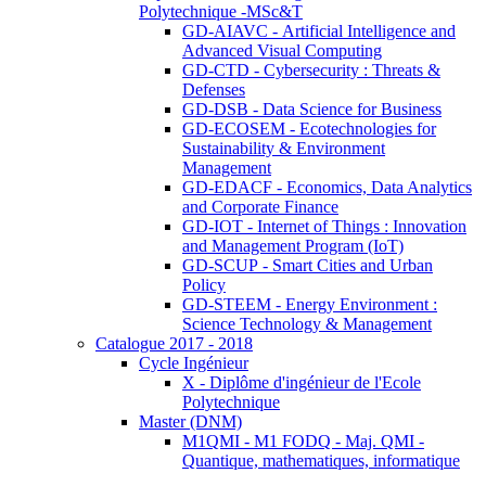
Polytechnique -MSc&T
GD-AIAVC - Artificial Intelligence and
Advanced Visual Computing
GD-CTD - Cybersecurity : Threats &
Defenses
GD-DSB - Data Science for Business
GD-ECOSEM - Ecotechnologies for
Sustainability & Environment
Management
GD-EDACF - Economics, Data Analytics
and Corporate Finance
GD-IOT - Internet of Things : Innovation
and Management Program (IoT)
GD-SCUP - Smart Cities and Urban
Policy
GD-STEEM - Energy Environment :
Science Technology & Management
Catalogue 2017 - 2018
Cycle Ingénieur
X - Diplôme d'ingénieur de l'Ecole
Polytechnique
Master (DNM)
M1QMI - M1 FODQ - Maj. QMI -
Quantique, mathematiques, informatique