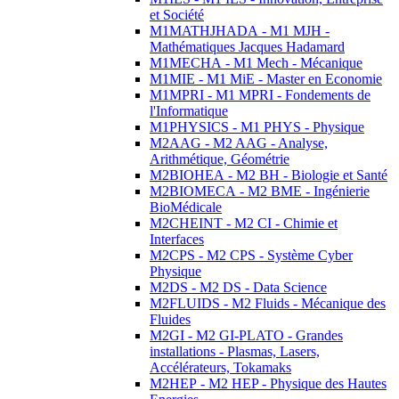
et Société
M1MATHJHADA - M1 MJH -
Mathématiques Jacques Hadamard
M1MECHA - M1 Mech - Mécanique
M1MIE - M1 MiE - Master en Economie
M1MPRI - M1 MPRI - Fondements de
l'Informatique
M1PHYSICS - M1 PHYS - Physique
M2AAG - M2 AAG - Analyse,
Arithmétique, Géométrie
M2BIOHEA - M2 BH - Biologie et Santé
M2BIOMECA - M2 BME - Ingénierie
BioMédicale
M2CHEINT - M2 CI - Chimie et
Interfaces
M2CPS - M2 CPS - Système Cyber
Physique
M2DS - M2 DS - Data Science
M2FLUIDS - M2 Fluids - Mécanique des
Fluides
M2GI - M2 GI-PLATO - Grandes
installations - Plasmas, Lasers,
Accélérateurs, Tokamaks
M2HEP - M2 HEP - Physique des Hautes