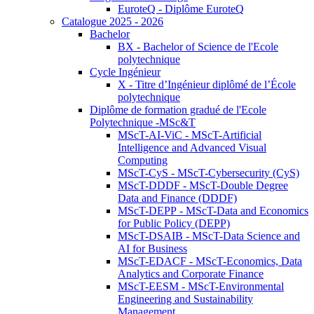
EuroteQ - Diplôme EuroteQ
Catalogue 2025 - 2026
Bachelor
BX - Bachelor of Science de l'Ecole
polytechnique
Cycle Ingénieur
X - Titre d’Ingénieur diplômé de l’École
polytechnique
Diplôme de formation gradué de l'Ecole
Polytechnique -MSc&T
MScT-AI-ViC - MScT-Artificial
Intelligence and Advanced Visual
Computing
MScT-CyS - MScT-Cybersecurity (CyS)
MScT-DDDF - MScT-Double Degree
Data and Finance (DDDF)
MScT-DEPP - MScT-Data and Economics
for Public Policy (DEPP)
MScT-DSAIB - MScT-Data Science and
AI for Business
MScT-EDACF - MScT-Economics, Data
Analytics and Corporate Finance
MScT-EESM - MScT-Environmental
Engineering and Sustainability
Management