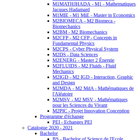
M1MATHJHADA - M1 - Mathematiques
Jacques Hadamard
M1MIE - M1 MiE - Master in Economics
M2BIOMECA - M2 Biomeca -
Biomechanics
M2BM - M2 Biomechanics
M2CFP - M2 CFP - Concepts in
Fundamental Physics
M2CPS - Cyber Physical System
M2DS - Data Sciences
M2ENERG - Master 2 Énergie
M2FLUIDS - M2 Fluids - Fluid
Mechanics
M2IGD - M2 IGD - Interaction, Graphic
and Design
M2MDA - M2 MdA - Mathématiques de
l'Aléatoire
M2MSV - M2 MSV - Mathématiques
pour les Sciences du Vivant
M2PIC - Projet Innovation Conception
Programme d'échange
PEI - Echanges PEI
Catalogue 2020 - 2021
Bachelor
BS - Bachelor of Science de l'Ecole