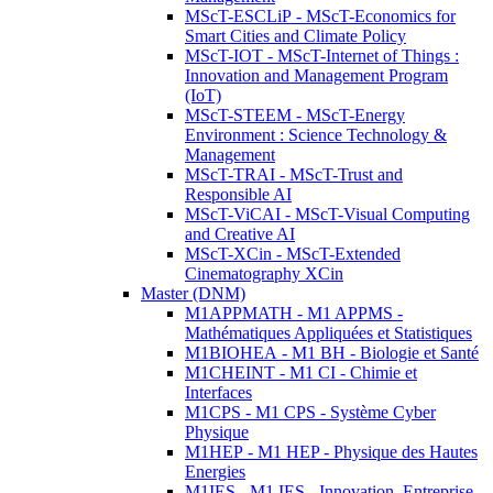
MScT-ESCLiP - MScT-Economics for
Smart Cities and Climate Policy
MScT-IOT - MScT-Internet of Things :
Innovation and Management Program
(IoT)
MScT-STEEM - MScT-Energy
Environment : Science Technology &
Management
MScT-TRAI - MScT-Trust and
Responsible AI
MScT-ViCAI - MScT-Visual Computing
and Creative AI
MScT-XCin - MScT-Extended
Cinematography XCin
Master (DNM)
M1APPMATH - M1 APPMS -
Mathématiques Appliquées et Statistiques
M1BIOHEA - M1 BH - Biologie et Santé
M1CHEINT - M1 CI - Chimie et
Interfaces
M1CPS - M1 CPS - Système Cyber
Physique
M1HEP - M1 HEP - Physique des Hautes
Energies
M1IES - M1 IES - Innovation, Entreprise