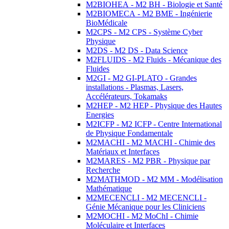
M2BIOHEA - M2 BH - Biologie et Santé
M2BIOMECA - M2 BME - Ingénierie
BioMédicale
M2CPS - M2 CPS - Système Cyber
Physique
M2DS - M2 DS - Data Science
M2FLUIDS - M2 Fluids - Mécanique des
Fluides
M2GI - M2 GI-PLATO - Grandes
installations - Plasmas, Lasers,
Accélérateurs, Tokamaks
M2HEP - M2 HEP - Physique des Hautes
Energies
M2ICFP - M2 ICFP - Centre International
de Physique Fondamentale
M2MACHI - M2 MACHI - Chimie des
Matériaux et Interfaces
M2MARES - M2 PBR - Physique par
Recherche
M2MATHMOD - M2 MM - Modélisation
Mathématique
M2MECENCLI - M2 MECENCLI -
Génie Mécanique pour les Cliniciens
M2MOCHI - M2 MoChI - Chimie
Moléculaire et Interfaces