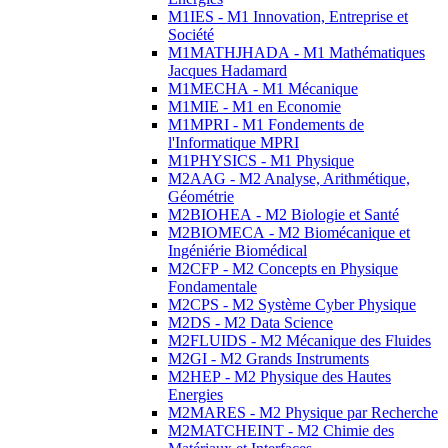
M1IES - M1 Innovation, Entreprise et
Société
M1MATHJHADA - M1 Mathématiques
Jacques Hadamard
M1MECHA - M1 Mécanique
M1MIE - M1 en Economie
M1MPRI - M1 Fondements de
l'Informatique MPRI
M1PHYSICS - M1 Physique
M2AAG - M2 Analyse, Arithmétique,
Géométrie
M2BIOHEA - M2 Biologie et Santé
M2BIOMECA - M2 Biomécanique et
Ingéniérie Biomédical
M2CFP - M2 Concepts en Physique
Fondamentale
M2CPS - M2 Système Cyber Physique
M2DS - M2 Data Science
M2FLUIDS - M2 Mécanique des Fluides
M2GI - M2 Grands Instruments
M2HEP - M2 Physique des Hautes
Energies
M2MARES - M2 Physique par Recherche
M2MATCHEINT - M2 Chimie des