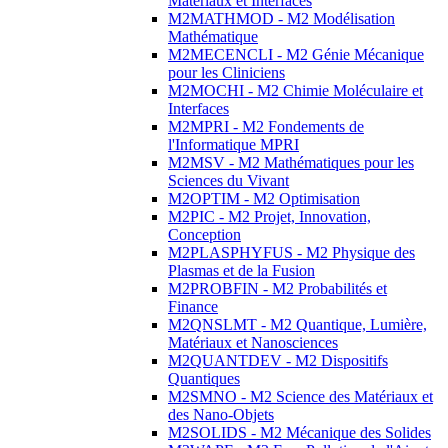
Matériaux et Interfaces
M2MATHMOD - M2 Modélisation
Mathématique
M2MECENCLI - M2 Génie Mécanique
pour les Cliniciens
M2MOCHI - M2 Chimie Moléculaire et
Interfaces
M2MPRI - M2 Fondements de
l'Informatique MPRI
M2MSV - M2 Mathématiques pour les
Sciences du Vivant
M2OPTIM - M2 Optimisation
M2PIC - M2 Projet, Innovation,
Conception
M2PLASPHYFUS - M2 Physique des
Plasmas et de la Fusion
M2PROBFIN - M2 Probabilités et
Finance
M2QNSLMT - M2 Quantique, Lumière,
Matériaux et Nanosciences
M2QUANTDEV - M2 Dispositifs
Quantiques
M2SMNO - M2 Science des Matériaux et
des Nano-Objets
M2SOLIDS - M2 Mécanique des Solides