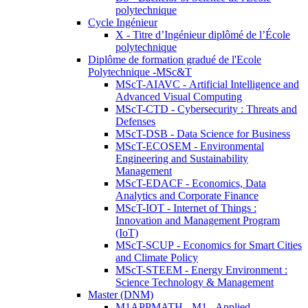
polytechnique
Cycle Ingénieur
X - Titre d’Ingénieur diplômé de l’École
polytechnique
Diplôme de formation gradué de l'Ecole
Polytechnique -MSc&T
MScT-AIAVC - Artificial Intelligence and
Advanced Visual Computing
MScT-CTD - Cybersecurity : Threats and
Defenses
MScT-DSB - Data Science for Business
MScT-ECOSEM - Environmental
Engineering and Sustainability
Management
MScT-EDACF - Economics, Data
Analytics and Corporate Finance
MScT-IOT - Internet of Things :
Innovation and Management Program
(IoT)
MScT-SCUP - Economics for Smart Cities
and Climate Policy
MScT-STEEM - Energy Environment :
Science Technology & Management
Master (DNM)
M1APPMATH - M1 - Applied