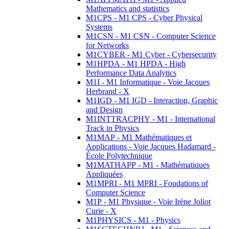
Mathematics and statistics
M1CPS - M1 CPS - Cyber Physical
Systems
M1CSN - M1 CSN - Computer Science
for Networks
M1CYBER - M1 Cyber - Cybersecurity
M1HPDA - M1 HPDA - High
Performance Data Analytics
M1I - M1 Informatique - Voie Jacques
Herbrand - X
M1IGD - M1 IGD - Interaction, Graphic
and Design
M1INTTRACPHY - M1 - International
Track in Physics
M1MAP - M1 Mathématiques et
Applications - Voie Jacques Hadamard -
École Polytechnique
M1MATHAPP - M1 - Mathématiques
Appliquées
M1MPRI - M1 MPRI - Foudations of
Computer Science
M1P - M1 Physique - Voie Irène Joliot
Curie - X
M1PHYSICS - M1 - Physics