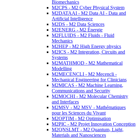
Biomechanics
M2CPS - M2 Cyber Physical System
M2DATAAI - M2 Data AI - Data and
Artificial Intelligence
M2DS - M2 Data Sciences
M2ENERG - M2 Énergie
M2FLUIDS - M2 Fluids - Fluid
Mechanics
M2HEP - M2 High Energy physics
M2ICS - M2 Integration, Circuits and
Systems
M2MATHMOD - M2 Mathematical
Modelling
M2MECENCLI - M2 Mecencli -
Mechanical Engineering for Clinicians
M2MICAS - M2 Machine Learning,
Communications and Security
M2MOCHI - M2 Molecular Chemistry
and Interfaces
M2MSV - M2 MSV - Mathématiques
pour les Sciences du Vivant
M2OPTIM - M2 Optimisation
M2PIC - M2 Projet Innovation Conception
M2QNSLMT - M2 Quantum, Light,
Materials and Nanosciences