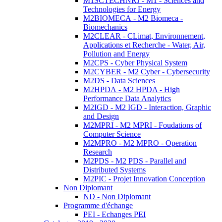
M1SCTECHNRJ - M1 - Sciences and
Technologies for Energy
M2BIOMECA - M2 Biomeca -
Biomechanics
M2CLEAR - CLimat, Environnement,
Applications et Recherche - Water, Air,
Pollution and Energy
M2CPS - Cyber Physical System
M2CYBER - M2 Cyber - Cybersecurity
M2DS - Data Sciences
M2HPDA - M2 HPDA - High
Performance Data Analytics
M2IGD - M2 IGD - Interaction, Graphic
and Design
M2MPRI - M2 MPRI - Foudations of
Computer Science
M2MPRO - M2 MPRO - Operation
Research
M2PDS - M2 PDS - Parallel and
Distributed Systems
M2PIC - Projet Innovation Conception
Non Diplomant
ND - Non Diplomant
Programme d'échange
PEI - Echanges PEI