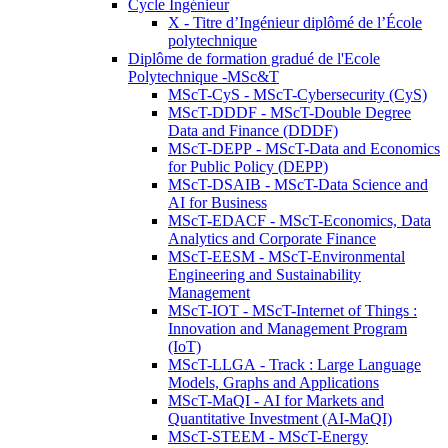
Cycle Ingénieur
X - Titre d’Ingénieur diplômé de l’École
polytechnique
Diplôme de formation gradué de l'Ecole
Polytechnique -MSc&T
MScT-CyS - MScT-Cybersecurity (CyS)
MScT-DDDF - MScT-Double Degree
Data and Finance (DDDF)
MScT-DEPP - MScT-Data and Economics
for Public Policy (DEPP)
MScT-DSAIB - MScT-Data Science and
AI for Business
MScT-EDACF - MScT-Economics, Data
Analytics and Corporate Finance
MScT-EESM - MScT-Environmental
Engineering and Sustainability
Management
MScT-IOT - MScT-Internet of Things :
Innovation and Management Program
(IoT)
MScT-LLGA - Track : Large Language
Models, Graphs and Applications
MScT-MaQI - AI for Markets and
Quantitative Investment (AI-MaQI)
MScT-STEEM - MScT-Energy