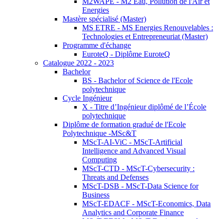
M2WAPE - M2 Eau, Pollution de l'Air et
Energies
Mastère spécialisé (Master)
MS ETRE - MS Energies Renouvelables :
Technologies et Entrepreneuriat (Master)
Programme d'échange
EuroteQ - Diplôme EuroteQ
Catalogue 2022 - 2023
Bachelor
BS - Bachelor of Science de l'Ecole
polytechnique
Cycle Ingénieur
X - Titre d’Ingénieur diplômé de l’École
polytechnique
Diplôme de formation gradué de l'Ecole
Polytechnique -MSc&T
MScT-AI-ViC - MScT-Artificial
Intelligence and Advanced Visual
Computing
MScT-CTD - MScT-Cybersecurity :
Threats and Defenses
MScT-DSB - MScT-Data Science for
Business
MScT-EDACF - MScT-Economics, Data
Analytics and Corporate Finance