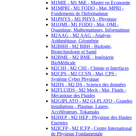
M1MIE - M1 MiE - Master en Economie
M1MPRI - M1 FODQ - Maj. MPRI -
Fondements de l'Informatique
M1PHYS - M1 PHYS - Physique
M1QMI - M1 FODQ - Maj. QMI -
Quantique, Mathematiques, Informatique
M2AAG - M2 AAG - Analyse,
Arithmétique, Géométrie
M2BBH - M2 BBH - Biologie,
Biotechnologie et Santé
M2BME - M2 BME - Ingénierie
BioMédicale
M2CHI - M2 CHI - Chimie et Interfaces
M2CPS - M2 CCSN - Maj. CPS -
Système Cyber Physique
M2DS - M2 DS - Science des données
M2FLUIDS - M2 Mech - Maj. Fluids -
Mecanique des Fluides
M2GIPLATO - M2 GI-PLATO - Grandes
installations - Plasmas, Lasers,
Accélérateurs, Tokamaks
M2HEP - M2 HEP - Physique des Hautes
Energies
M2ICFP - M2 ICFP - Centre International
de Physique Fondamentale