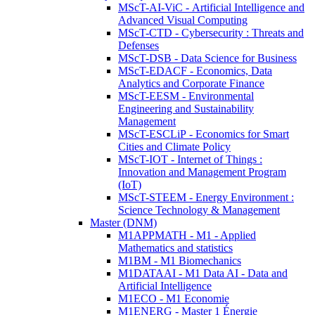
MScT-AI-ViC - Artificial Intelligence and
Advanced Visual Computing
MScT-CTD - Cybersecurity : Threats and
Defenses
MScT-DSB - Data Science for Business
MScT-EDACF - Economics, Data
Analytics and Corporate Finance
MScT-EESM - Environmental
Engineering and Sustainability
Management
MScT-ESCLiP - Economics for Smart
Cities and Climate Policy
MScT-IOT - Internet of Things :
Innovation and Management Program
(IoT)
MScT-STEEM - Energy Environment :
Science Technology & Management
Master (DNM)
M1APPMATH - M1 - Applied
Mathematics and statistics
M1BM - M1 Biomechanics
M1DATAAI - M1 Data AI - Data and
Artificial Intelligence
M1ECO - M1 Economie
M1ENERG - Master 1 Énergie