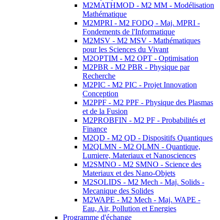
M2MATHMOD - M2 MM - Modélisation
Mathématique
M2MPRI - M2 FODQ - Maj. MPRI -
Fondements de l'Informatique
M2MSV - M2 MSV - Mathématiques
pour les Sciences du Vivant
M2OPTIM - M2 OPT - Optimisation
M2PBR - M2 PBR - Physique par
Recherche
M2PIC - M2 PIC - Projet Innovation
Conception
M2PPF - M2 PPF - Physique des Plasmas
et de la Fusion
M2PROBFIN - M2 PF - Probabilités et
Finance
M2QD - M2 QD - Dispositifs Quantiques
M2QLMN - M2 QLMN - Quantique,
Lumiere, Materiaux et Nanosciences
M2SMNO - M2 SMNO - Science des
Materiaux et des Nano-Objets
M2SOLIDS - M2 Mech - Maj. Solids -
Mecanique des Solides
M2WAPE - M2 Mech - Maj. WAPE -
Eau, Air, Pollution et Energies
Programme d'échange