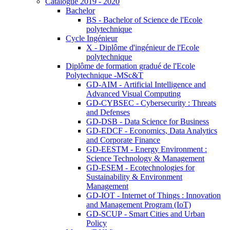
Catalogue 2019 - 2020
Bachelor
BS - Bachelor of Science de l'Ecole
polytechnique
Cycle Ingénieur
X - Diplôme d'ingénieur de l'Ecole
polytechnique
Diplôme de formation gradué de l'Ecole
Polytechnique -MSc&T
GD-AIM - Artificial Intelligence and
Advanced Visual Computing
GD-CYBSEC - Cybersecurity : Threats
and Defenses
GD-DSB - Data Science for Business
GD-EDCF - Economics, Data Analytics
and Corporate Finance
GD-EESTM - Energy Environment :
Science Technology & Management
GD-ESEM - Ecotechnologies for
Sustainability & Environment
Management
GD-IOT - Internet of Things : Innovation
and Management Program (IoT)
GD-SCUP - Smart Cities and Urban
Policy