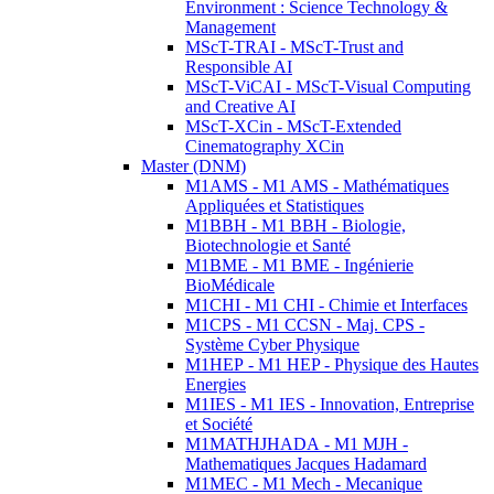
Environment : Science Technology &
Management
MScT-TRAI - MScT-Trust and
Responsible AI
MScT-ViCAI - MScT-Visual Computing
and Creative AI
MScT-XCin - MScT-Extended
Cinematography XCin
Master (DNM)
M1AMS - M1 AMS - Mathématiques
Appliquées et Statistiques
M1BBH - M1 BBH - Biologie,
Biotechnologie et Santé
M1BME - M1 BME - Ingénierie
BioMédicale
M1CHI - M1 CHI - Chimie et Interfaces
M1CPS - M1 CCSN - Maj. CPS -
Système Cyber Physique
M1HEP - M1 HEP - Physique des Hautes
Energies
M1IES - M1 IES - Innovation, Entreprise
et Société
M1MATHJHADA - M1 MJH -
Mathematiques Jacques Hadamard
M1MEC - M1 Mech - Mecanique