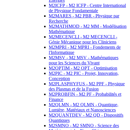
Energies
M2ICFP - M2 ICFP - Centre International
de Physique Fondamentale
M2MARES - M2 PBR - Physique par
Recherche
M2MATHMOD - M2 MM - Modélisation
Mathématique
M2MECENCLI - M2 MECENCLI -
Génie Mécanique pour les Cliniciens
M2MPRI - M2 MPRI - Fondements de
l'Informatique
M2MSV - M2 MSV - Mathématiques
pour les Sciences du Vivant
M2OPTIM - M2 OPT - Optimisation
M2PIC - M2 PIC - Projet, Innovation,
Conception
M2PLASPHYFUS - M2 PPF - Physique
des Plasmas et de la Fusion
M2PROBFIN - M2 PF - Probabilités et
Finance
M2QLMN - M2 QLMN - Quantique,
Lumière, Matériaux et Nanosciences
M2QUANTDEV - M2 QD - Dispositifs
Quantiques
M2SMNO - M2 SMNO - Science des