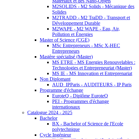
Matériaux et des Nano-Objets
M2SOLIDS - M2 Solids - Mécanique des
Solides
M2TRADD - M2 TraDD - Transport et
Développement Durable
M2WAPE - M2 WAPE - Eau, Air,
Pollution et Énergies
Master of Science (CGE)
MSc Entrepreneurs - MSc X-HEC
Entrepreneurs
Mastère spécialisé (Master)
MS ETRE - MS Energies Renouvelables :
Technologies et Entrepreneuriat (Master)
MS IE - MS Innovation et Entreprenariat
Non Diplomant
AUD_IPParis - AUDITEURS - IP Paris
Programme d'échange
EuroteQ - Diplôme EuroteQ
PEI - Programmes d'échange
internationaux
Catalogue 2024 - 2025
Bachelor
BX - Bachelor of Science de l'Ecole
polytechnique
Cycle Ingénieur