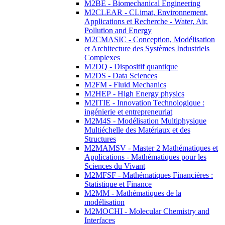
M2BE - Biomechanical Engineering
M2CLEAR - CLimat, Environnement,
Applications et Recherche - Water, Air,
Pollution and Energy
M2CMASIC - Conception, Modélisation
et Architecture des Systèmes Industriels
Complexes
M2DQ - Dispositif quantique
M2DS - Data Sciences
M2FM - Fluid Mechanics
M2HEP - High Energy physics
M2ITIE - Innovation Technologique :
ingénierie et entrepreneuriat
M2M4S - Modélisation Multiphysique
Multiéchelle des Matériaux et des
Structures
M2MAMSV - Master 2 Mathématiques et
Applications - Mathématiques pour les
Sciences du Vivant
M2MFSF - Mathématiques Financières :
Statistique et Finance
M2MM - Mathématiques de la
modélisation
M2MOCHI - Molecular Chemistry and
Interfaces