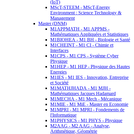
(IoT)
MScT-STEEM - MScT-Energy
Environment : Science Technology &
Management
Master (DNM)
M1APPMATH - M1 APPMS -
Mathématiques Appliquées et Statistiques
M1BIOHEA - M1 BH - Biologie et Santé
M1CHEINT - M1 CI - Chimie et
Interfaces
M1CPS - M1 CPS - Système Cyber
Physique
M1HEP - M1 HEP - Physique des Hautes
Energies
M1IES - M1 IES - Innovation, Entreprise
et Société
M1MATHJHADA - M1 MJH -
Mathématiques Jacques Hadamard
M1MECHA - M1 Mech - Mécanique
M1MIE - M1 MiE - Master en Economie
M1MPRI - M1 MPRI - Fondements de
l'Informatique
M1PHYSICS - M1 PHYS - Physique
M2AAG - M2 AAG - Analyse,
Arithmétique, Géométrie