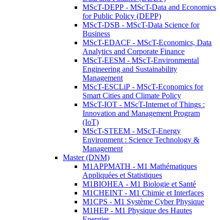
MScT-DEPP - MScT-Data and Economics
for Public Policy (DEPP)
MScT-DSB - MScT-Data Science for
Business
MScT-EDACF - MScT-Economics, Data
Analytics and Corporate Finance
MScT-EESM - MScT-Environmental
Engineering and Sustainability
Management
MScT-ESCLiP - MScT-Economics for
Smart Cities and Climate Policy
MScT-IOT - MScT-Internet of Things :
Innovation and Management Program
(IoT)
MScT-STEEM - MScT-Energy
Environment : Science Technology &
Management
Master (DNM)
M1APPMATH - M1 Mathématiques
Appliquées et Statistiques
M1BIOHEA - M1 Biologie et Santé
M1CHEINT - M1 Chimie et Interfaces
M1CPS - M1 Système Cyber Physique
M1HEP - M1 Physique des Hautes
Energies