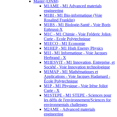
Master (DNM)
M1AME - M1 Advanced materials
engineering
M1BI - M1 Bio-informatique (Voie
Rosalind Franklin)
M1BS - M1 Biologie-Santé - Voie Boris
Ephrussi-X
M1C - M1 Chimie - Voie Fréderic Joliot-
Curie - Ecole Polytechnique
M1ECO - M1 Economie
M1HEP - M1 High Energy Physics
M1I - M1 Informatique - Voie Jacques
Herbrand - X
M1IESVIT - M1 Innovation, Entreprise, et
Société - Voie Innovation technologique
M1MAP - M1 Mathématiques et
Applications - Voie Jacques Hadamard -
École Polytechnique
M1P - M1 Physique - Voie Irène Joliot
Curie - X
M1STEPE - M1 STEPE - Sciences pour
les défis de l'environnement/Sciences for
environmentals challenges
M2AME - Advanced materials
engineering