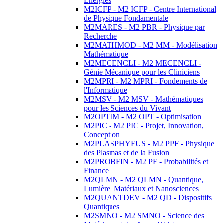
Energies
M2ICFP - M2 ICFP - Centre International
de Physique Fondamentale
M2MARES - M2 PBR - Physique par
Recherche
M2MATHMOD - M2 MM - Modélisation
Mathématique
M2MECENCLI - M2 MECENCLI -
Génie Mécanique pour les Cliniciens
M2MPRI - M2 MPRI - Fondements de
l'Informatique
M2MSV - M2 MSV - Mathématiques
pour les Sciences du Vivant
M2OPTIM - M2 OPT - Optimisation
M2PIC - M2 PIC - Projet, Innovation,
Conception
M2PLASPHYFUS - M2 PPF - Physique
des Plasmas et de la Fusion
M2PROBFIN - M2 PF - Probabilités et
Finance
M2QLMN - M2 QLMN - Quantique,
Lumière, Matériaux et Nanosciences
M2QUANTDEV - M2 QD - Dispositifs
Quantiques
M2SMNO - M2 SMNO - Science des