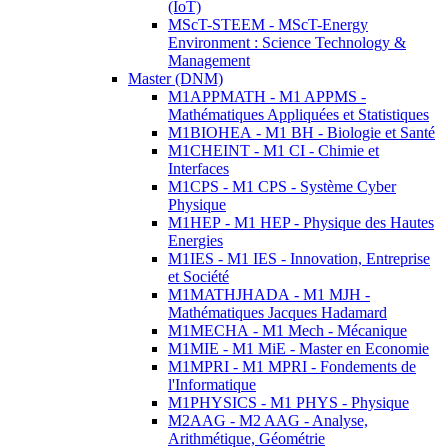
(IoT)
MScT-STEEM - MScT-Energy
Environment : Science Technology &
Management
Master (DNM)
M1APPMATH - M1 APPMS -
Mathématiques Appliquées et Statistiques
M1BIOHEA - M1 BH - Biologie et Santé
M1CHEINT - M1 CI - Chimie et
Interfaces
M1CPS - M1 CPS - Système Cyber
Physique
M1HEP - M1 HEP - Physique des Hautes
Energies
M1IES - M1 IES - Innovation, Entreprise
et Société
M1MATHJHADA - M1 MJH -
Mathématiques Jacques Hadamard
M1MECHA - M1 Mech - Mécanique
M1MIE - M1 MiE - Master en Economie
M1MPRI - M1 MPRI - Fondements de
l'Informatique
M1PHYSICS - M1 PHYS - Physique
M2AAG - M2 AAG - Analyse,
Arithmétique, Géométrie