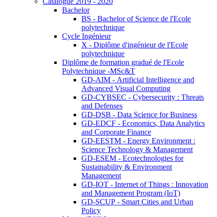
Catalogue 2019 - 2020
Bachelor
BS - Bachelor of Science de l'Ecole
polytechnique
Cycle Ingénieur
X - Diplôme d'ingénieur de l'Ecole
polytechnique
Diplôme de formation gradué de l'Ecole
Polytechnique -MSc&T
GD-AIM - Artificial Intelligence and
Advanced Visual Computing
GD-CYBSEC - Cybersecurity : Threats
and Defenses
GD-DSB - Data Science for Business
GD-EDCF - Economics, Data Analytics
and Corporate Finance
GD-EESTM - Energy Environment :
Science Technology & Management
GD-ESEM - Ecotechnologies for
Sustainability & Environment
Management
GD-IOT - Internet of Things : Innovation
and Management Program (IoT)
GD-SCUP - Smart Cities and Urban
Policy