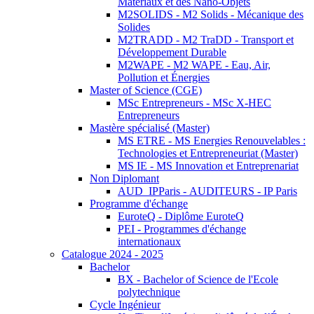
Matériaux et des Nano-Objets
M2SOLIDS - M2 Solids - Mécanique des
Solides
M2TRADD - M2 TraDD - Transport et
Développement Durable
M2WAPE - M2 WAPE - Eau, Air,
Pollution et Énergies
Master of Science (CGE)
MSc Entrepreneurs - MSc X-HEC
Entrepreneurs
Mastère spécialisé (Master)
MS ETRE - MS Energies Renouvelables :
Technologies et Entrepreneuriat (Master)
MS IE - MS Innovation et Entreprenariat
Non Diplomant
AUD_IPParis - AUDITEURS - IP Paris
Programme d'échange
EuroteQ - Diplôme EuroteQ
PEI - Programmes d'échange
internationaux
Catalogue 2024 - 2025
Bachelor
BX - Bachelor of Science de l'Ecole
polytechnique
Cycle Ingénieur