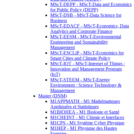
MScT-DEPP - MScT-Data and Economics
for Public Policy (DEPP)
MScT-DSB - MScT-Data Science for
Business
MScT-EDACF - MScT-Economics, Data
Analytics and Corporate Finance
MScT-EESM - MScT-Environmental
Engineering and Sustainability
Management
MScT-ESCLiP - MScT-Economics for
Smart Cities and Climate Policy
MScT-IOT - MScT-Internet of Things :
Innovation and Management Program
(IoT)
MScT-STEEM - MScT-Energy
Environment : Science Technology &
Management
Master (DNM)
M1APPMATH - M1 Mathématiques
Appliquées et Statistiques
M1BIOHEA - M1 Biologie et Santé
M1CHEINT - M1 Chimie et Interfaces
M1CPS - M1 Système Cyber Physique
M1HEP - M1 Physique des Hautes
Energies