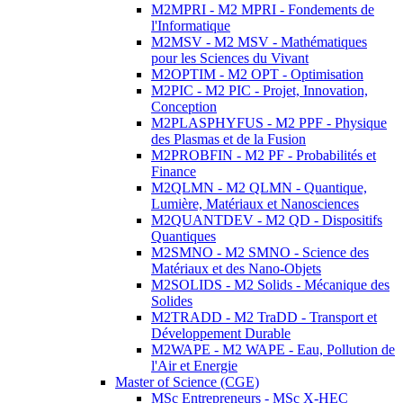
M2MPRI - M2 MPRI - Fondements de
l'Informatique
M2MSV - M2 MSV - Mathématiques
pour les Sciences du Vivant
M2OPTIM - M2 OPT - Optimisation
M2PIC - M2 PIC - Projet, Innovation,
Conception
M2PLASPHYFUS - M2 PPF - Physique
des Plasmas et de la Fusion
M2PROBFIN - M2 PF - Probabilités et
Finance
M2QLMN - M2 QLMN - Quantique,
Lumière, Matériaux et Nanosciences
M2QUANTDEV - M2 QD - Dispositifs
Quantiques
M2SMNO - M2 SMNO - Science des
Matériaux et des Nano-Objets
M2SOLIDS - M2 Solids - Mécanique des
Solides
M2TRADD - M2 TraDD - Transport et
Développement Durable
M2WAPE - M2 WAPE - Eau, Pollution de
l'Air et Energie
Master of Science (CGE)
MSc Entrepreneurs - MSc X-HEC