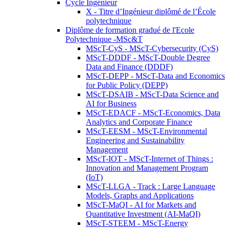
Cycle Ingénieur
X - Titre d’Ingénieur diplômé de l’École
polytechnique
Diplôme de formation gradué de l'Ecole
Polytechnique -MSc&T
MScT-CyS - MScT-Cybersecurity (CyS)
MScT-DDDF - MScT-Double Degree
Data and Finance (DDDF)
MScT-DEPP - MScT-Data and Economics
for Public Policy (DEPP)
MScT-DSAIB - MScT-Data Science and
AI for Business
MScT-EDACF - MScT-Economics, Data
Analytics and Corporate Finance
MScT-EESM - MScT-Environmental
Engineering and Sustainability
Management
MScT-IOT - MScT-Internet of Things :
Innovation and Management Program
(IoT)
MScT-LLGA - Track : Large Language
Models, Graphs and Applications
MScT-MaQI - AI for Markets and
Quantitative Investment (AI-MaQI)
MScT-STEEM - MScT-Energy