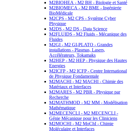
M2BIOHEA - M2 BH - Biologie et Santé
M2BIOMECA - M2 BME - Ingénierie
BioMédicale
M2CPS - M2 CPS - Système Cyber
Physique
M2DS - M2 DS - Data Science
M2FLUIDS - M2 Fluids - Mécanique des
Fluides
M2GI - M2 GI-PLATO - Grandes
installations - Plasmas, Lasers,
Accélérateurs, Tokamaks
M2HEP - M2 HEP - Physique des Hautes
Energies
M2ICFP - M2 ICFP - Centre International
de Physique Fondamentale
M2MACHI - M2 MACHI - Chimie des
Matériaux et Interfaces
M2MARES - M2 PBR - Physique par
Recherche
M2MATHMOD - M2 MM - Modélisation
Mathématique
M2MECENCLI - M2 MECENCLI -
Génie Mécanique pour les Cliniciens
M2MOCHI - M2 MoChI - Chimie
Moléculaire et Interfaces