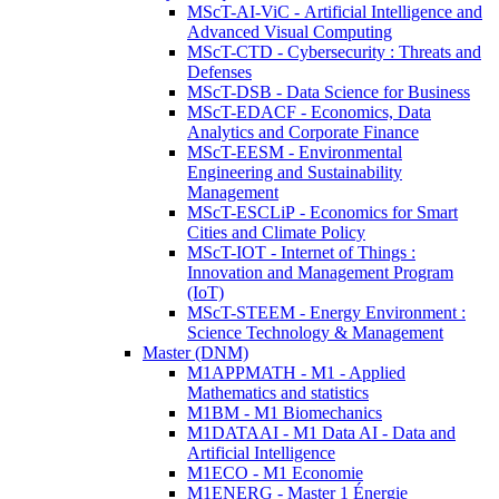
MScT-AI-ViC - Artificial Intelligence and
Advanced Visual Computing
MScT-CTD - Cybersecurity : Threats and
Defenses
MScT-DSB - Data Science for Business
MScT-EDACF - Economics, Data
Analytics and Corporate Finance
MScT-EESM - Environmental
Engineering and Sustainability
Management
MScT-ESCLiP - Economics for Smart
Cities and Climate Policy
MScT-IOT - Internet of Things :
Innovation and Management Program
(IoT)
MScT-STEEM - Energy Environment :
Science Technology & Management
Master (DNM)
M1APPMATH - M1 - Applied
Mathematics and statistics
M1BM - M1 Biomechanics
M1DATAAI - M1 Data AI - Data and
Artificial Intelligence
M1ECO - M1 Economie
M1ENERG - Master 1 Énergie