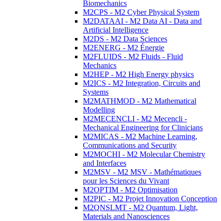
Biomechanics
M2CPS - M2 Cyber Physical System
M2DATAAI - M2 Data AI - Data and
Artificial Intelligence
M2DS - M2 Data Sciences
M2ENERG - M2 Énergie
M2FLUIDS - M2 Fluids - Fluid
Mechanics
M2HEP - M2 High Energy physics
M2ICS - M2 Integration, Circuits and
Systems
M2MATHMOD - M2 Mathematical
Modelling
M2MECENCLI - M2 Mecencli -
Mechanical Engineering for Clinicians
M2MICAS - M2 Machine Learning,
Communications and Security
M2MOCHI - M2 Molecular Chemistry
and Interfaces
M2MSV - M2 MSV - Mathématiques
pour les Sciences du Vivant
M2OPTIM - M2 Optimisation
M2PIC - M2 Projet Innovation Conception
M2QNSLMT - M2 Quantum, Light,
Materials and Nanosciences