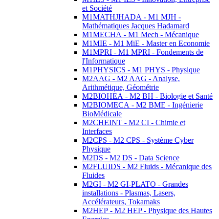
et Société
M1MATHJHADA - M1 MJH -
Mathématiques Jacques Hadamard
M1MECHA - M1 Mech - Mécanique
M1MIE - M1 MiE - Master en Economie
M1MPRI - M1 MPRI - Fondements de
l'Informatique
M1PHYSICS - M1 PHYS - Physique
M2AAG - M2 AAG - Analyse,
Arithmétique, Géométrie
M2BIOHEA - M2 BH - Biologie et Santé
M2BIOMECA - M2 BME - Ingénierie
BioMédicale
M2CHEINT - M2 CI - Chimie et
Interfaces
M2CPS - M2 CPS - Système Cyber
Physique
M2DS - M2 DS - Data Science
M2FLUIDS - M2 Fluids - Mécanique des
Fluides
M2GI - M2 GI-PLATO - Grandes
installations - Plasmas, Lasers,
Accélérateurs, Tokamaks
M2HEP - M2 HEP - Physique des Hautes