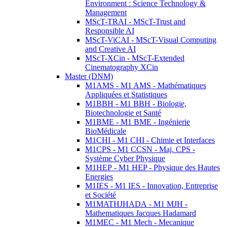
Environment : Science Technology &
Management
MScT-TRAI - MScT-Trust and
Responsible AI
MScT-ViCAI - MScT-Visual Computing
and Creative AI
MScT-XCin - MScT-Extended
Cinematography XCin
Master (DNM)
M1AMS - M1 AMS - Mathématiques
Appliquées et Statistiques
M1BBH - M1 BBH - Biologie,
Biotechnologie et Santé
M1BME - M1 BME - Ingénierie
BioMédicale
M1CHI - M1 CHI - Chimie et Interfaces
M1CPS - M1 CCSN - Maj. CPS -
Système Cyber Physique
M1HEP - M1 HEP - Physique des Hautes
Energies
M1IES - M1 IES - Innovation, Entreprise
et Société
M1MATHJHADA - M1 MJH -
Mathematiques Jacques Hadamard
M1MEC - M1 Mech - Mecanique