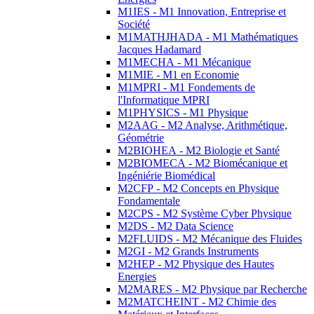
M1IES - M1 Innovation, Entreprise et
Société
M1MATHJHADA - M1 Mathématiques
Jacques Hadamard
M1MECHA - M1 Mécanique
M1MIE - M1 en Economie
M1MPRI - M1 Fondements de
l'Informatique MPRI
M1PHYSICS - M1 Physique
M2AAG - M2 Analyse, Arithmétique,
Géométrie
M2BIOHEA - M2 Biologie et Santé
M2BIOMECA - M2 Biomécanique et
Ingéniérie Biomédical
M2CFP - M2 Concepts en Physique
Fondamentale
M2CPS - M2 Système Cyber Physique
M2DS - M2 Data Science
M2FLUIDS - M2 Mécanique des Fluides
M2GI - M2 Grands Instruments
M2HEP - M2 Physique des Hautes
Energies
M2MARES - M2 Physique par Recherche
M2MATCHEINT - M2 Chimie des