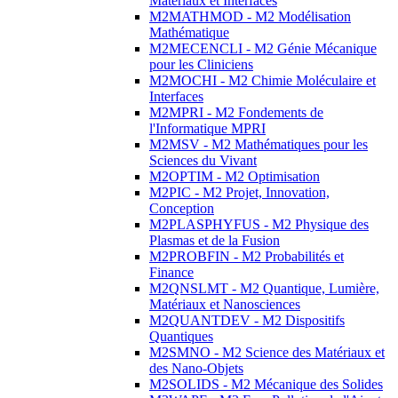
Matériaux et Interfaces
M2MATHMOD - M2 Modélisation
Mathématique
M2MECENCLI - M2 Génie Mécanique
pour les Cliniciens
M2MOCHI - M2 Chimie Moléculaire et
Interfaces
M2MPRI - M2 Fondements de
l'Informatique MPRI
M2MSV - M2 Mathématiques pour les
Sciences du Vivant
M2OPTIM - M2 Optimisation
M2PIC - M2 Projet, Innovation,
Conception
M2PLASPHYFUS - M2 Physique des
Plasmas et de la Fusion
M2PROBFIN - M2 Probabilités et
Finance
M2QNSLMT - M2 Quantique, Lumière,
Matériaux et Nanosciences
M2QUANTDEV - M2 Dispositifs
Quantiques
M2SMNO - M2 Science des Matériaux et
des Nano-Objets
M2SOLIDS - M2 Mécanique des Solides