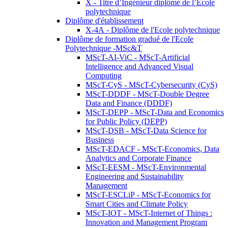
X - Titre d’Ingénieur diplômé de l’École
polytechnique
Diplôme d'établissement
X-4A - Diplôme de l'Ecole polytechnique
Diplôme de formation gradué de l'Ecole
Polytechnique -MSc&T
MScT-AI-ViC - MScT-Artificial
Intelligence and Advanced Visual
Computing
MScT-CyS - MScT-Cybersecurity (CyS)
MScT-DDDF - MScT-Double Degree
Data and Finance (DDDF)
MScT-DEPP - MScT-Data and Economics
for Public Policy (DEPP)
MScT-DSB - MScT-Data Science for
Business
MScT-EDACF - MScT-Economics, Data
Analytics and Corporate Finance
MScT-EESM - MScT-Environmental
Engineering and Sustainability
Management
MScT-ESCLiP - MScT-Economics for
Smart Cities and Climate Policy
MScT-IOT - MScT-Internet of Things :
Innovation and Management Program