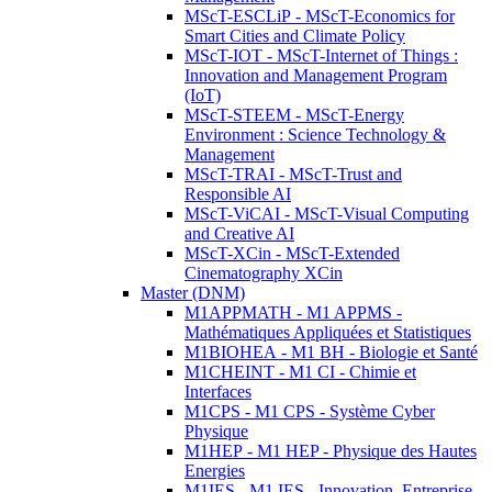
MScT-ESCLiP - MScT-Economics for
Smart Cities and Climate Policy
MScT-IOT - MScT-Internet of Things :
Innovation and Management Program
(IoT)
MScT-STEEM - MScT-Energy
Environment : Science Technology &
Management
MScT-TRAI - MScT-Trust and
Responsible AI
MScT-ViCAI - MScT-Visual Computing
and Creative AI
MScT-XCin - MScT-Extended
Cinematography XCin
Master (DNM)
M1APPMATH - M1 APPMS -
Mathématiques Appliquées et Statistiques
M1BIOHEA - M1 BH - Biologie et Santé
M1CHEINT - M1 CI - Chimie et
Interfaces
M1CPS - M1 CPS - Système Cyber
Physique
M1HEP - M1 HEP - Physique des Hautes
Energies
M1IES - M1 IES - Innovation, Entreprise