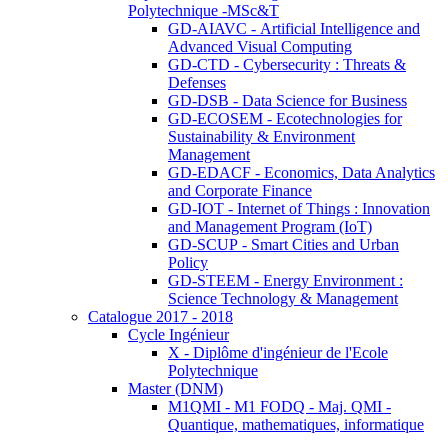
Polytechnique -MSc&T
GD-AIAVC - Artificial Intelligence and
Advanced Visual Computing
GD-CTD - Cybersecurity : Threats &
Defenses
GD-DSB - Data Science for Business
GD-ECOSEM - Ecotechnologies for
Sustainability & Environment
Management
GD-EDACF - Economics, Data Analytics
and Corporate Finance
GD-IOT - Internet of Things : Innovation
and Management Program (IoT)
GD-SCUP - Smart Cities and Urban
Policy
GD-STEEM - Energy Environment :
Science Technology & Management
Catalogue 2017 - 2018
Cycle Ingénieur
X - Diplôme d'ingénieur de l'Ecole
Polytechnique
Master (DNM)
M1QMI - M1 FODQ - Maj. QMI -
Quantique, mathematiques, informatique