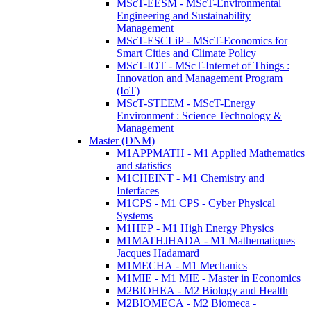
MScT-EESM - MScT-Environmental
Engineering and Sustainability
Management
MScT-ESCLiP - MScT-Economics for
Smart Cities and Climate Policy
MScT-IOT - MScT-Internet of Things :
Innovation and Management Program
(IoT)
MScT-STEEM - MScT-Energy
Environment : Science Technology &
Management
Master (DNM)
M1APPMATH - M1 Applied Mathematics
and statistics
M1CHEINT - M1 Chemistry and
Interfaces
M1CPS - M1 CPS - Cyber Physical
Systems
M1HEP - M1 High Energy Physics
M1MATHJHADA - M1 Mathematiques
Jacques Hadamard
M1MECHA - M1 Mechanics
M1MIE - M1 MIE - Master in Economics
M2BIOHEA - M2 Biology and Health
M2BIOMECA - M2 Biomeca -