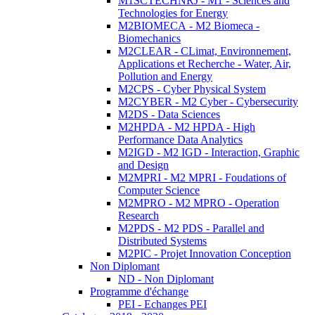
M1SCTECHNRJ - M1 - Sciences and
Technologies for Energy
M2BIOMECA - M2 Biomeca -
Biomechanics
M2CLEAR - CLimat, Environnement,
Applications et Recherche - Water, Air,
Pollution and Energy
M2CPS - Cyber Physical System
M2CYBER - M2 Cyber - Cybersecurity
M2DS - Data Sciences
M2HPDA - M2 HPDA - High
Performance Data Analytics
M2IGD - M2 IGD - Interaction, Graphic
and Design
M2MPRI - M2 MPRI - Foudations of
Computer Science
M2MPRO - M2 MPRO - Operation
Research
M2PDS - M2 PDS - Parallel and
Distributed Systems
M2PIC - Projet Innovation Conception
Non Diplomant
ND - Non Diplomant
Programme d'échange
PEI - Echanges PEI