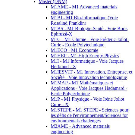
Master (DNM)
M1AME - M1 Advanced materials
engineering
M1BI - M1 Bio-informatique (Voie
Rosalind Franklin)
M1BS - M1 Biologie-Santé - Voie Boris
Ephrussi-X
M1C - M1 Chimie - Voie Fréderic Joliot-
Curie - Ecole Polytechnique
M1ECO - M1 Economie
M1HEP - M1 High Energy Physics
M1I - M1 Informatique - Voie Jacques
Herbrand - X
M1IESVIT - M1 Innovation, Entreprise, et
Société - Voie Innovation technologique
M1MAP - M1 Mathématiques et
Applications - Voie Jacques Hadamard -
École Polytechnique
M1P - M1 Physique - Voie Irène Joliot
Curie - X
M1STEPE - M1 STEPE - Sciences pour
les défis de l'environnement/Sciences for
environmentals challenges
M2AME - Advanced materials
engineering