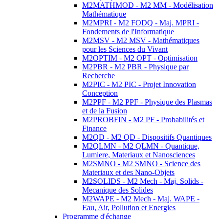
M2MATHMOD - M2 MM - Modélisation
Mathématique
M2MPRI - M2 FODQ - Maj. MPRI -
Fondements de l'Informatique
M2MSV - M2 MSV - Mathématiques
pour les Sciences du Vivant
M2OPTIM - M2 OPT - Optimisation
M2PBR - M2 PBR - Physique par
Recherche
M2PIC - M2 PIC - Projet Innovation
Conception
M2PPF - M2 PPF - Physique des Plasmas
et de la Fusion
M2PROBFIN - M2 PF - Probabilités et
Finance
M2QD - M2 QD - Dispositifs Quantiques
M2QLMN - M2 QLMN - Quantique,
Lumiere, Materiaux et Nanosciences
M2SMNO - M2 SMNO - Science des
Materiaux et des Nano-Objets
M2SOLIDS - M2 Mech - Maj. Solids -
Mecanique des Solides
M2WAPE - M2 Mech - Maj. WAPE -
Eau, Air, Pollution et Energies
Programme d'échange