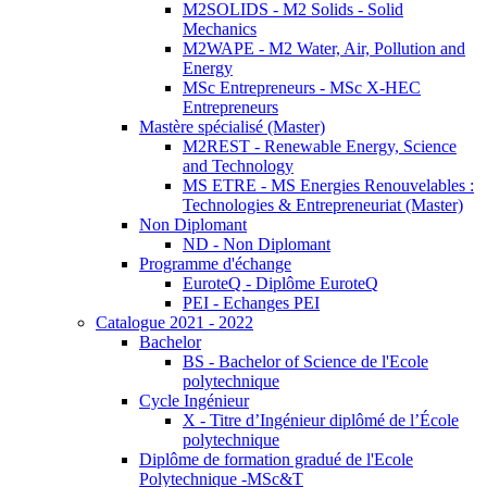
M2SOLIDS - M2 Solids - Solid
Mechanics
M2WAPE - M2 Water, Air, Pollution and
Energy
MSc Entrepreneurs - MSc X-HEC
Entrepreneurs
Mastère spécialisé (Master)
M2REST - Renewable Energy, Science
and Technology
MS ETRE - MS Energies Renouvelables :
Technologies & Entrepreneuriat (Master)
Non Diplomant
ND - Non Diplomant
Programme d'échange
EuroteQ - Diplôme EuroteQ
PEI - Echanges PEI
Catalogue 2021 - 2022
Bachelor
BS - Bachelor of Science de l'Ecole
polytechnique
Cycle Ingénieur
X - Titre d’Ingénieur diplômé de l’École
polytechnique
Diplôme de formation gradué de l'Ecole
Polytechnique -MSc&T