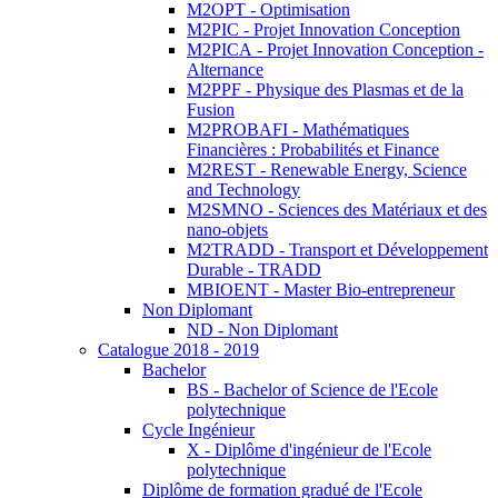
M2OPT - Optimisation
M2PIC - Projet Innovation Conception
M2PICA - Projet Innovation Conception -
Alternance
M2PPF - Physique des Plasmas et de la
Fusion
M2PROBAFI - Mathématiques
Financières : Probabilités et Finance
M2REST - Renewable Energy, Science
and Technology
M2SMNO - Sciences des Matériaux et des
nano-objets
M2TRADD - Transport et Développement
Durable - TRADD
MBIOENT - Master Bio-entrepreneur
Non Diplomant
ND - Non Diplomant
Catalogue 2018 - 2019
Bachelor
BS - Bachelor of Science de l'Ecole
polytechnique
Cycle Ingénieur
X - Diplôme d'ingénieur de l'Ecole
polytechnique
Diplôme de formation gradué de l'Ecole