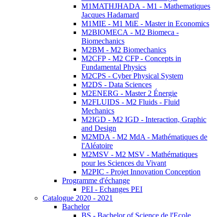
M1MATHJHADA - M1 - Mathematiques
Jacques Hadamard
M1MIE - M1 MiE - Master in Economics
M2BIOMECA - M2 Biomeca -
Biomechanics
M2BM - M2 Biomechanics
M2CFP - M2 CFP - Concepts in
Fundamental Physics
M2CPS - Cyber Physical System
M2DS - Data Sciences
M2ENERG - Master 2 Énergie
M2FLUIDS - M2 Fluids - Fluid
Mechanics
M2IGD - M2 IGD - Interaction, Graphic
and Design
M2MDA - M2 MdA - Mathématiques de
l'Aléatoire
M2MSV - M2 MSV - Mathématiques
pour les Sciences du Vivant
M2PIC - Projet Innovation Conception
Programme d'échange
PEI - Echanges PEI
Catalogue 2020 - 2021
Bachelor
BS - Bachelor of Science de l'Ecole