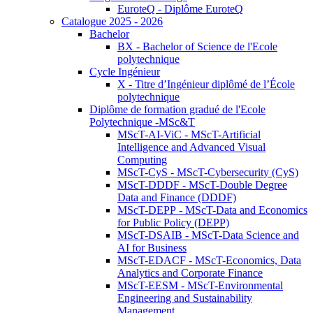
EuroteQ - Diplôme EuroteQ
Catalogue 2025 - 2026
Bachelor
BX - Bachelor of Science de l'Ecole
polytechnique
Cycle Ingénieur
X - Titre d’Ingénieur diplômé de l’École
polytechnique
Diplôme de formation gradué de l'Ecole
Polytechnique -MSc&T
MScT-AI-ViC - MScT-Artificial
Intelligence and Advanced Visual
Computing
MScT-CyS - MScT-Cybersecurity (CyS)
MScT-DDDF - MScT-Double Degree
Data and Finance (DDDF)
MScT-DEPP - MScT-Data and Economics
for Public Policy (DEPP)
MScT-DSAIB - MScT-Data Science and
AI for Business
MScT-EDACF - MScT-Economics, Data
Analytics and Corporate Finance
MScT-EESM - MScT-Environmental
Engineering and Sustainability
Management