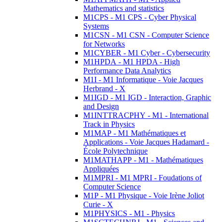
Mathematics and statistics
M1CPS - M1 CPS - Cyber Physical
Systems
M1CSN - M1 CSN - Computer Science
for Networks
M1CYBER - M1 Cyber - Cybersecurity
M1HPDA - M1 HPDA - High
Performance Data Analytics
M1I - M1 Informatique - Voie Jacques
Herbrand - X
M1IGD - M1 IGD - Interaction, Graphic
and Design
M1INTTRACPHY - M1 - International
Track in Physics
M1MAP - M1 Mathématiques et
Applications - Voie Jacques Hadamard -
École Polytechnique
M1MATHAPP - M1 - Mathématiques
Appliquées
M1MPRI - M1 MPRI - Foudations of
Computer Science
M1P - M1 Physique - Voie Irène Joliot
Curie - X
M1PHYSICS - M1 - Physics