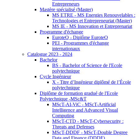
Entrepreneurs
Mastère spécialisé (Master)
MS ETRE - MS Energies Renouvelables :
Technologies et Entrepreneuriat (Master)
MS IE - MS Innovation et Entreprenariat
Programme d'échange
EuroteQ - Diplôme EuroteQ
PEI - Programmes d'échange
internationaux
Catalogue 2023 - 2024
Bachelor
BS - Bachelor of Science de l'Ecole
polytechnique
Cycle Ingénieur
X - Titre d’Ingénieur diplômé de l’École
polytechnique
Diplôme de formation gradué de l'Ecole
Polytechnique -MSc&T
MScT-AI-ViC - MScT-Artificial
Intelligence and Advanced Visual
Computing
MScT-CTD - MScT-Cybersecurity :
Threats and Defenses
MScT-DDDF - MScT-Double Degree
Data and Finance (DDDF)