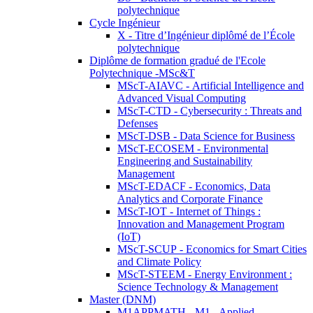
polytechnique
Cycle Ingénieur
X - Titre d’Ingénieur diplômé de l’École
polytechnique
Diplôme de formation gradué de l'Ecole
Polytechnique -MSc&T
MScT-AIAVC - Artificial Intelligence and
Advanced Visual Computing
MScT-CTD - Cybersecurity : Threats and
Defenses
MScT-DSB - Data Science for Business
MScT-ECOSEM - Environmental
Engineering and Sustainability
Management
MScT-EDACF - Economics, Data
Analytics and Corporate Finance
MScT-IOT - Internet of Things :
Innovation and Management Program
(IoT)
MScT-SCUP - Economics for Smart Cities
and Climate Policy
MScT-STEEM - Energy Environment :
Science Technology & Management
Master (DNM)
M1APPMATH - M1 - Applied