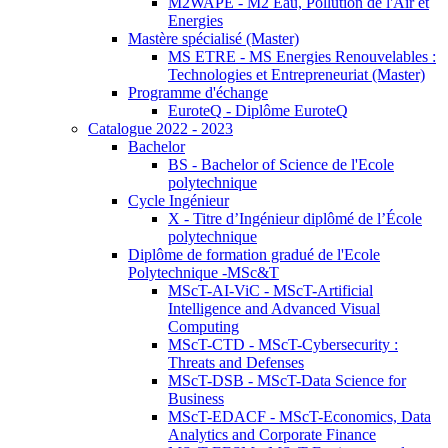
M2WAPE - M2 Eau, Pollution de l'Air et
Energies
Mastère spécialisé (Master)
MS ETRE - MS Energies Renouvelables :
Technologies et Entrepreneuriat (Master)
Programme d'échange
EuroteQ - Diplôme EuroteQ
Catalogue 2022 - 2023
Bachelor
BS - Bachelor of Science de l'Ecole
polytechnique
Cycle Ingénieur
X - Titre d’Ingénieur diplômé de l’École
polytechnique
Diplôme de formation gradué de l'Ecole
Polytechnique -MSc&T
MScT-AI-ViC - MScT-Artificial
Intelligence and Advanced Visual
Computing
MScT-CTD - MScT-Cybersecurity :
Threats and Defenses
MScT-DSB - MScT-Data Science for
Business
MScT-EDACF - MScT-Economics, Data
Analytics and Corporate Finance