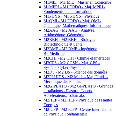
M1MIE - M1 MiE - Master en Economie
M1MPRI - M1 FODQ - Maj. MPRI -
Fondements de l'Informatique
M1PHYS - M1 PHYS - Physique
M1QMI - M1 FODQ - Maj. QMI -
Quantique, Mathematiques, Informatique
M2AAG - M2 AAG - Analyse,
Arithmétique, Géométrie
M2BBH - M2 BBH - Biologie,
Biotechnologie et Santé
M2BME - M2 BME - Ingénierie
BioMédicale
M2CHI - M2 CHI - Chimie et Interfaces
M2CPS - M2 CCSN - Maj. CPS -
Système Cyber Physique
M2DS - M2 DS - Science des données
M2FLUIDS - M2 Mech - Maj. Fluids -
Mecanique des Fluides
M2GIPLATO - M2 GI-PLATO - Grandes
installations - Plasmas, Lasers,
Accélérateurs, Tokamaks
M2HEP - M2 HEP - Physique des Hautes
Energies
M2ICFP - M2 ICFP - Centre International
de Physique Fondamentale