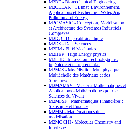
M2BE - Biomechanical Engineering
M2CLEAR - CLimat, Environnement,
Applications et Recherche - Water, Air,
Pollution and Energy
M2CMASIC - Conception, Modélisation
et Architecture des Systèmes Industriels
Complexes
M2DQ - Dispositif quantique
M2DS - Data Sciences
M2FM - Fluid Mechanics
M2HEP - High Energy physics
M2ITIE - Innovation Technologique :
ingénierie et entrepreneuriat
M2M4S - Modélisation Multiphysique
Multiéchelle des Matériaux et des
Structures
M2MAMSV - Master 2 Mathématiques et
Applications - Mathématiques pour les
Sciences du Vivant
M2MFSF - Mathématiques Financières :
Statistique et Finance
M2MM - Mathématiques de la
modélisation
M2MOCHI - Molecular Chemistry and
Interfaces