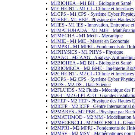
M1BIOHEA - M1 BH - Biologie et Santé
M1CHEINT - M1 CI - Chimie et Interfaces
M1CPS - M1 CPS - Système Cyber Physiq
M1HEP - M1 HEP - Physique des Hautes E
M1IES - M1 IES - Innovation, Entreprise et
M1MATHJHADA - M1 MJH - Mathématiqu
M1MECHA - M1 Mech - Mécanique
M1MIE - M1 MiE - Master en Economie
M1MPRI - M1 MPRI - Fondements de l'Inf
M1PHYSICS - M1 PHYS - Physique
M2AAG - M2 AAG - Analyse, Arithmétique
M2BIOHEA - M2 BH - Biologie et Santé
M2BIOMECA - M2 BME - Ingénierie BioM
M2CHEINT - M2 CI - Chimie et Interfaces
M2CPS - M2 CPS - Système Cyber Physiq
M2DS - M2 DS - Data Science
M2FLUIDS - M2 Fluids - Mécanique des Fl
M2GI - M2 GI-PLATO - Grandes installation
M2HEP - M2 HEP - Physique des Hautes E
M2ICFP - M2 ICFP - Centre International 
M2MARES - M2 PBR - Physique par Rech
M2MATHMOD - M2 MM - Modélisation M
M2MECENCLI - M2 MECENCLI - Génie Méc
M2MPRI - M2 MPRI - Fondements de l'Inf
M2MSV - M2 MSV - Mathématiques pour le