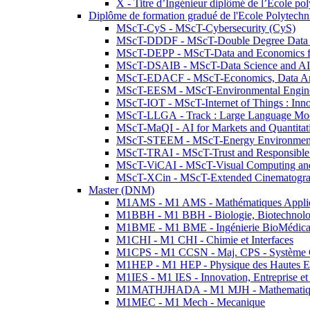
X - Titre d’Ingénieur diplômé de l’École po
Diplôme de formation gradué de l'Ecole Polytec
MScT-CyS - MScT-Cybersecurity (CyS)
MScT-DDDF - MScT-Double Degree Data 
MScT-DEPP - MScT-Data and Economics fo
MScT-DSAIB - MScT-Data Science and AI 
MScT-EDACF - MScT-Economics, Data Anal
MScT-EESM - MScT-Environmental Enginee
MScT-IOT - MScT-Internet of Things : Inn
MScT-LLGA - Track : Large Language Mode
MScT-MaQI - AI for Markets and Quantitat
MScT-STEEM - MScT-Energy Environment 
MScT-TRAI - MScT-Trust and Responsible
MScT-ViCAI - MScT-Visual Computing and
MScT-XCin - MScT-Extended Cinematogr
Master (DNM)
M1AMS - M1 AMS - Mathématiques Appliqué
M1BBH - M1 BBH - Biologie, Biotechnolog
M1BME - M1 BME - Ingénierie BioMédica
M1CHI - M1 CHI - Chimie et Interfaces
M1CPS - M1 CCSN - Maj. CPS - Système 
M1HEP - M1 HEP - Physique des Hautes E
M1IES - M1 IES - Innovation, Entreprise et
M1MATHJHADA - M1 MJH - Mathematiqu
M1MEC - M1 Mech - Mecanique