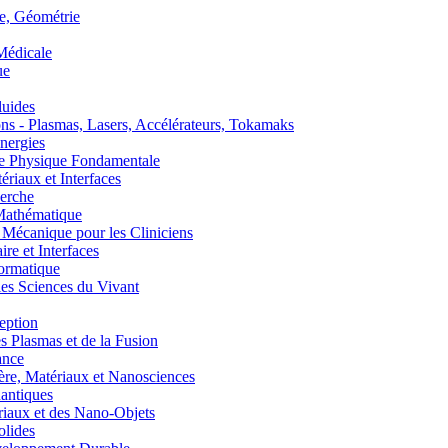
, Géométrie
édicale
ue
uides
s - Plasmas, Lasers, Accélérateurs, Tokamaks
nergies
de Physique Fondamentale
aux et Interfaces
erche
athématique
anique pour les Cliniciens
 et Interfaces
ormatique
s Sciences du Vivant
eption
lasmas et de la Fusion
ance
, Matériaux et Nanosciences
ntiques
aux et des Nano-Objets
lides