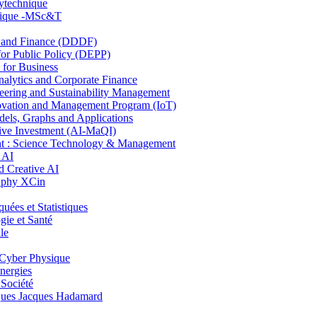
lytechnique
hnique -MSc&T
and Finance (DDDF)
r Public Policy (DEPP)
for Business
ytics and Corporate Finance
ring and Sustainability Management
ovation and Management Program (IoT)
ls, Graphs and Applications
ive Investment (AI-MaQI)
: Science Technology & Management
 AI
 Creative AI
aphy XCin
es et Statistiques
ie et Santé
le
Cyber Physique
nergies
 Société
es Jacques Hadamard