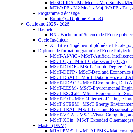
M2SOLIDS - M2 Mech - Maj. Solids - Meca
M2WAPE - M2 Mech - Maj. WAPE - Eau, Air
Programme d'échange
EuroteQ - Diplôme EuroteQ
Catalogue 2025 - 2026
Bachelor
BX - Bachelor of Science de l'Ecole polyte
Cycle Ingénieur
X - Titre d’Ingénieur diplômé de l’École po
Diplôme de formation gradué de l'Ecole Polytec
MScT-AI-ViC - MScT-Artificial Intelligen
MScT-CyS - MScT-Cybersecurity (CyS)
MScT-DDDF - MScT-Double Degree Data 
MScT-DEPP - MScT-Data and Economics fo
MScT-DSAIB - MScT-Data Science and AI 
MScT-EDACF - MScT-Economics, Data Anal
MScT-EESM - MScT-Environmental Enginee
MScT-ESCLiP - MScT-Economics for Smart 
MScT-IOT - MScT-Internet of Things : Inn
MScT-STEEM - MScT-Energy Environment 
MScT-TRAI - MScT-Trust and Responsible
MScT-ViCAI - MScT-Visual Computing and
MScT-XCin - MScT-Extended Cinematogr
Master (DNM)
M1APPMATH - M1 APPMS - Mathématiques A