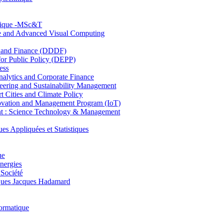
hnique -MSc&T
ce and Advanced Visual Computing
and Finance (DDDF)
r Public Policy (DEPP)
ess
ytics and Corporate Finance
ring and Sustainability Management
Cities and Climate Policy
ovation and Management Program (IoT)
: Science Technology & Management
ppliquées et Statistiques
ue
nergies
 Société
es Jacques Hadamard
ormatique