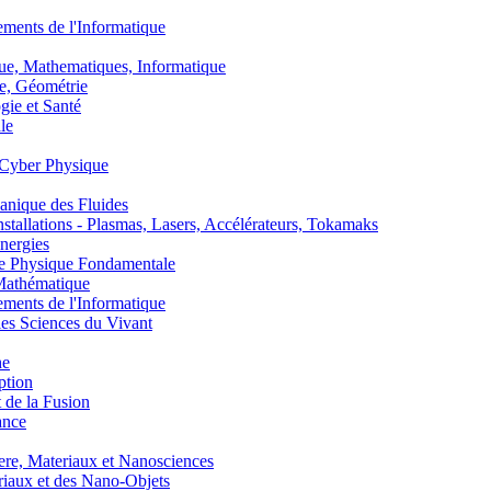
nts de l'Informatique
, Mathematiques, Informatique
, Géométrie
ie et Santé
le
Cyber Physique
nique des Fluides
lations - Plasmas, Lasers, Accélérateurs, Tokamaks
nergies
de Physique Fondamentale
athématique
nts de l'Informatique
s Sciences du Vivant
he
ption
 de la Fusion
ance
, Materiaux et Nanosciences
aux et des Nano-Objets