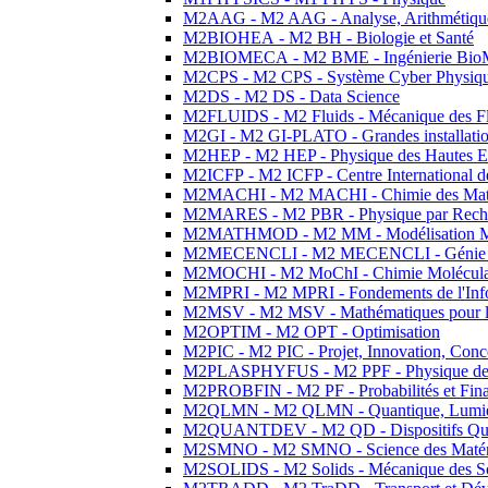
M2AAG - M2 AAG - Analyse, Arithmétique
M2BIOHEA - M2 BH - Biologie et Santé
M2BIOMECA - M2 BME - Ingénierie BioM
M2CPS - M2 CPS - Système Cyber Physiq
M2DS - M2 DS - Data Science
M2FLUIDS - M2 Fluids - Mécanique des Fl
M2GI - M2 GI-PLATO - Grandes installation
M2HEP - M2 HEP - Physique des Hautes E
M2ICFP - M2 ICFP - Centre International 
M2MACHI - M2 MACHI - Chimie des Matéri
M2MARES - M2 PBR - Physique par Rech
M2MATHMOD - M2 MM - Modélisation M
M2MECENCLI - M2 MECENCLI - Génie Méc
M2MOCHI - M2 MoChI - Chimie Moléculaire
M2MPRI - M2 MPRI - Fondements de l'Inf
M2MSV - M2 MSV - Mathématiques pour le
M2OPTIM - M2 OPT - Optimisation
M2PIC - M2 PIC - Projet, Innovation, Conc
M2PLASPHYFUS - M2 PPF - Physique des P
M2PROBFIN - M2 PF - Probabilités et Fin
M2QLMN - M2 QLMN - Quantique, Lumière
M2QUANTDEV - M2 QD - Dispositifs Qua
M2SMNO - M2 SMNO - Science des Matéri
M2SOLIDS - M2 Solids - Mécanique des So