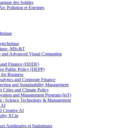
nique des Solides
, Pollution et Energies
chnique
lytechnique
hnique -MSc&T
ce and Advanced Visual Computing
and Finance (DDDF)
r Public Policy (DEPP)
for Business
ytics and Corporate Finance
ring and Sustainability Management
Cities and Climate Policy
ovation and Management Program (IoT)
: Science Technology & Management
 AI
 Creative AI
aphy XCin
ppliquées et Statistiques