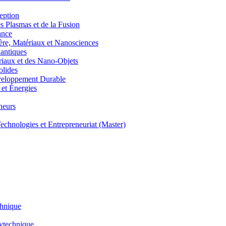
eption
lasmas et de la Fusion
ance
, Matériaux et Nanosciences
ntiques
aux et des Nano-Objets
lides
eloppement Durable
et Énergies
neurs
hnologies et Entrepreneuriat (Master)
chnique
lytechnique