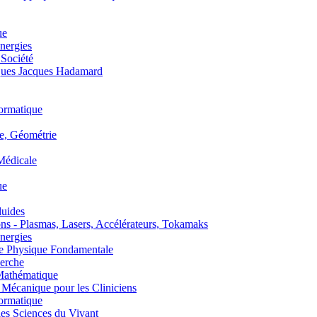
ue
nergies
 Société
es Jacques Hadamard
ormatique
, Géométrie
édicale
ue
uides
s - Plasmas, Lasers, Accélérateurs, Tokamaks
nergies
de Physique Fondamentale
erche
athématique
anique pour les Cliniciens
ormatique
s Sciences du Vivant