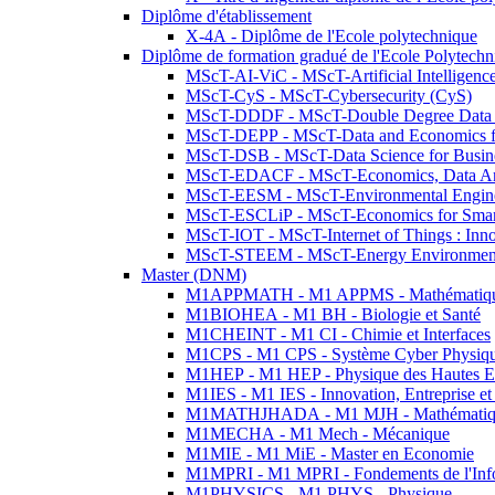
Diplôme d'établissement
X-4A - Diplôme de l'Ecole polytechnique
Diplôme de formation gradué de l'Ecole Polytec
MScT-AI-ViC - MScT-Artificial Intelligen
MScT-CyS - MScT-Cybersecurity (CyS)
MScT-DDDF - MScT-Double Degree Data 
MScT-DEPP - MScT-Data and Economics fo
MScT-DSB - MScT-Data Science for Busin
MScT-EDACF - MScT-Economics, Data Anal
MScT-EESM - MScT-Environmental Enginee
MScT-ESCLiP - MScT-Economics for Smart 
MScT-IOT - MScT-Internet of Things : Inn
MScT-STEEM - MScT-Energy Environment 
Master (DNM)
M1APPMATH - M1 APPMS - Mathématiques A
M1BIOHEA - M1 BH - Biologie et Santé
M1CHEINT - M1 CI - Chimie et Interfaces
M1CPS - M1 CPS - Système Cyber Physiq
M1HEP - M1 HEP - Physique des Hautes E
M1IES - M1 IES - Innovation, Entreprise et
M1MATHJHADA - M1 MJH - Mathématiqu
M1MECHA - M1 Mech - Mécanique
M1MIE - M1 MiE - Master en Economie
M1MPRI - M1 MPRI - Fondements de l'Inf
M1PHYSICS - M1 PHYS - Physique