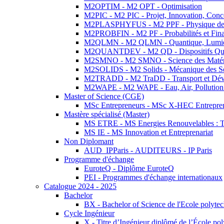
M2OPTIM - M2 OPT - Optimisation
M2PIC - M2 PIC - Projet, Innovation, Conc
M2PLASPHYFUS - M2 PPF - Physique des P
M2PROBFIN - M2 PF - Probabilités et Fin
M2QLMN - M2 QLMN - Quantique, Lumière
M2QUANTDEV - M2 QD - Dispositifs Qua
M2SMNO - M2 SMNO - Science des Matéri
M2SOLIDS - M2 Solids - Mécanique des So
M2TRADD - M2 TraDD - Transport et Dév
M2WAPE - M2 WAPE - Eau, Air, Pollution 
Master of Science (CGE)
MSc Entrepreneurs - MSc X-HEC Entrepre
Mastère spécialisé (Master)
MS ETRE - MS Energies Renouvelables : Tec
MS IE - MS Innovation et Entreprenariat
Non Diplomant
AUD_IPParis - AUDITEURS - IP Paris
Programme d'échange
EuroteQ - Diplôme EuroteQ
PEI - Programmes d'échange internationaux
Catalogue 2024 - 2025
Bachelor
BX - Bachelor of Science de l'Ecole polyte
Cycle Ingénieur
X - Titre d’Ingénieur diplômé de l’École po