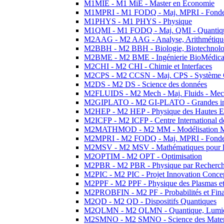
M1MIE - M1 MiE - Master en Economie
M1MPRI - M1 FODQ - Maj. MPRI - Fondeme
M1PHYS - M1 PHYS - Physique
M1QMI - M1 FODQ - Maj. QMI - Quantique
M2AAG - M2 AAG - Analyse, Arithmétique
M2BBH - M2 BBH - Biologie, Biotechnolog
M2BME - M2 BME - Ingénierie BioMédica
M2CHI - M2 CHI - Chimie et Interfaces
M2CPS - M2 CCSN - Maj. CPS - Système 
M2DS - M2 DS - Science des données
M2FLUIDS - M2 Mech - Maj. Fluids - Meca
M2GIPLATO - M2 GI-PLATO - Grandes instal
M2HEP - M2 HEP - Physique des Hautes E
M2ICFP - M2 ICFP - Centre International 
M2MATHMOD - M2 MM - Modélisation M
M2MPRI - M2 FODQ - Maj. MPRI - Fondeme
M2MSV - M2 MSV - Mathématiques pour le
M2OPTIM - M2 OPT - Optimisation
M2PBR - M2 PBR - Physique par Recherc
M2PIC - M2 PIC - Projet Innovation Conce
M2PPF - M2 PPF - Physique des Plasmas et
M2PROBFIN - M2 PF - Probabilités et Fin
M2QD - M2 QD - Dispositifs Quantiques
M2QLMN - M2 QLMN - Quantique, Lumiere
M2SMNO - M2 SMNO - Science des Materi