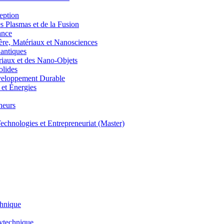
eption
lasmas et de la Fusion
ance
, Matériaux et Nanosciences
ntiques
aux et des Nano-Objets
lides
eloppement Durable
et Énergies
neurs
hnologies et Entrepreneuriat (Master)
chnique
lytechnique