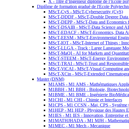
X - Titre d’Ingénieur diplômé de l’École po
Diplôme de formation gradué de l'Ecole Polytec
MScT-CyS - MScT-Cybersecurity (CyS)
MScT-DDDF - MScT-Double Degree Data 
MScT-DEPP - MScT-Data and Economics fo
MScT-DSAIB - MScT-Data Science and AI 
MScT-EDACF - MScT-Economics, Data Anal
MScT-EESM - MScT-Environmental Enginee
MScT-IOT - MScT-Internet of Things : Inn
MScT-LLGA - Track : Large Language Mode
MScT-MaQI - AI for Markets and Quantitat
MScT-STEEM - MScT-Energy Environment 
MScT-TRAI - MScT-Trust and Responsible
MScT-ViCAI - MScT-Visual Computing and
MScT-XCin - MScT-Extended Cinematogr
Master (DNM)
M1AMS - M1 AMS - Mathématiques Appliqué
M1BBH - M1 BBH - Biologie, Biotechnolog
M1BME - M1 BME - Ingénierie BioMédica
M1CHI - M1 CHI - Chimie et Interfaces
M1CPS - M1 CCSN - Maj. CPS - Système 
M1HEP - M1 HEP - Physique des Hautes E
M1IES - M1 IES - Innovation, Entreprise et
M1MATHJHADA - M1 MJH - Mathematiqu
M1MEC - M1 Mech - Mecanique