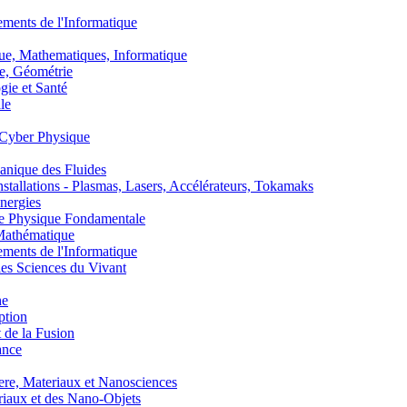
nts de l'Informatique
, Mathematiques, Informatique
, Géométrie
ie et Santé
le
Cyber Physique
nique des Fluides
lations - Plasmas, Lasers, Accélérateurs, Tokamaks
nergies
de Physique Fondamentale
athématique
nts de l'Informatique
s Sciences du Vivant
he
ption
 de la Fusion
ance
, Materiaux et Nanosciences
aux et des Nano-Objets