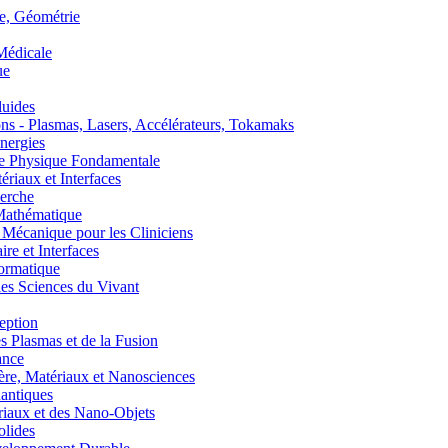
, Géométrie
édicale
ue
uides
s - Plasmas, Lasers, Accélérateurs, Tokamaks
nergies
de Physique Fondamentale
aux et Interfaces
erche
athématique
anique pour les Cliniciens
 et Interfaces
ormatique
s Sciences du Vivant
eption
lasmas et de la Fusion
ance
, Matériaux et Nanosciences
ntiques
aux et des Nano-Objets
lides