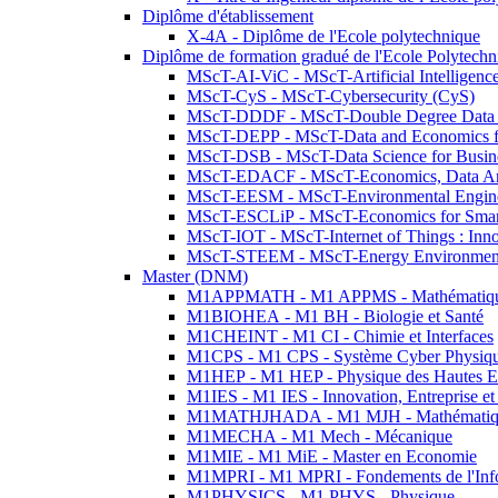
Diplôme d'établissement
X-4A - Diplôme de l'Ecole polytechnique
Diplôme de formation gradué de l'Ecole Polytec
MScT-AI-ViC - MScT-Artificial Intelligen
MScT-CyS - MScT-Cybersecurity (CyS)
MScT-DDDF - MScT-Double Degree Data 
MScT-DEPP - MScT-Data and Economics fo
MScT-DSB - MScT-Data Science for Busin
MScT-EDACF - MScT-Economics, Data Anal
MScT-EESM - MScT-Environmental Enginee
MScT-ESCLiP - MScT-Economics for Smart 
MScT-IOT - MScT-Internet of Things : Inn
MScT-STEEM - MScT-Energy Environment 
Master (DNM)
M1APPMATH - M1 APPMS - Mathématiques A
M1BIOHEA - M1 BH - Biologie et Santé
M1CHEINT - M1 CI - Chimie et Interfaces
M1CPS - M1 CPS - Système Cyber Physiq
M1HEP - M1 HEP - Physique des Hautes E
M1IES - M1 IES - Innovation, Entreprise et
M1MATHJHADA - M1 MJH - Mathématiqu
M1MECHA - M1 Mech - Mécanique
M1MIE - M1 MiE - Master en Economie
M1MPRI - M1 MPRI - Fondements de l'Inf
M1PHYSICS - M1 PHYS - Physique