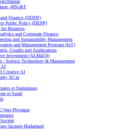
lytechnique
hnique -MSc&T
and Finance (DDDF)
r Public Policy (DEPP)
for Business
ytics and Corporate Finance
ring and Sustainability Management
ovation and Management Program (IoT)
ls, Graphs and Applications
ive Investment (AI-MaQI)
: Science Technology & Management
 AI
 Creative AI
aphy XCin
es et Statistiques
ie et Santé
le
Cyber Physique
nergies
 Société
es Jacques Hadamard