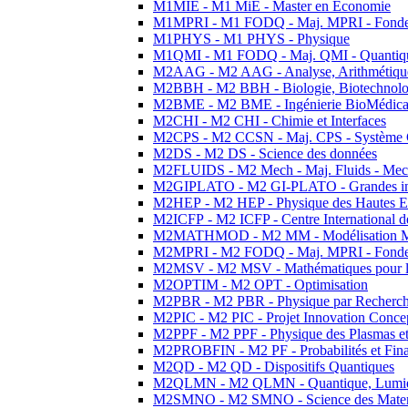
M1MIE - M1 MiE - Master en Economie
M1MPRI - M1 FODQ - Maj. MPRI - Fondeme
M1PHYS - M1 PHYS - Physique
M1QMI - M1 FODQ - Maj. QMI - Quantique
M2AAG - M2 AAG - Analyse, Arithmétique
M2BBH - M2 BBH - Biologie, Biotechnolog
M2BME - M2 BME - Ingénierie BioMédica
M2CHI - M2 CHI - Chimie et Interfaces
M2CPS - M2 CCSN - Maj. CPS - Système 
M2DS - M2 DS - Science des données
M2FLUIDS - M2 Mech - Maj. Fluids - Meca
M2GIPLATO - M2 GI-PLATO - Grandes instal
M2HEP - M2 HEP - Physique des Hautes E
M2ICFP - M2 ICFP - Centre International 
M2MATHMOD - M2 MM - Modélisation M
M2MPRI - M2 FODQ - Maj. MPRI - Fondeme
M2MSV - M2 MSV - Mathématiques pour le
M2OPTIM - M2 OPT - Optimisation
M2PBR - M2 PBR - Physique par Recherc
M2PIC - M2 PIC - Projet Innovation Conce
M2PPF - M2 PPF - Physique des Plasmas et
M2PROBFIN - M2 PF - Probabilités et Fin
M2QD - M2 QD - Dispositifs Quantiques
M2QLMN - M2 QLMN - Quantique, Lumiere
M2SMNO - M2 SMNO - Science des Materi