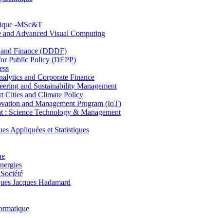
hnique -MSc&T
ce and Advanced Visual Computing
and Finance (DDDF)
r Public Policy (DEPP)
ess
ytics and Corporate Finance
ring and Sustainability Management
Cities and Climate Policy
ovation and Management Program (IoT)
: Science Technology & Management
ppliquées et Statistiques
ue
nergies
 Société
es Jacques Hadamard
ormatique