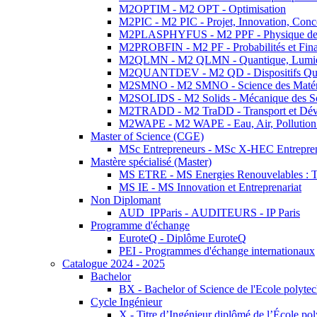
M2OPTIM - M2 OPT - Optimisation
M2PIC - M2 PIC - Projet, Innovation, Conc
M2PLASPHYFUS - M2 PPF - Physique des P
M2PROBFIN - M2 PF - Probabilités et Fin
M2QLMN - M2 QLMN - Quantique, Lumière
M2QUANTDEV - M2 QD - Dispositifs Qua
M2SMNO - M2 SMNO - Science des Matéri
M2SOLIDS - M2 Solids - Mécanique des So
M2TRADD - M2 TraDD - Transport et Dév
M2WAPE - M2 WAPE - Eau, Air, Pollution 
Master of Science (CGE)
MSc Entrepreneurs - MSc X-HEC Entrepre
Mastère spécialisé (Master)
MS ETRE - MS Energies Renouvelables : Tec
MS IE - MS Innovation et Entreprenariat
Non Diplomant
AUD_IPParis - AUDITEURS - IP Paris
Programme d'échange
EuroteQ - Diplôme EuroteQ
PEI - Programmes d'échange internationaux
Catalogue 2024 - 2025
Bachelor
BX - Bachelor of Science de l'Ecole polyte
Cycle Ingénieur
X - Titre d’Ingénieur diplômé de l’École po