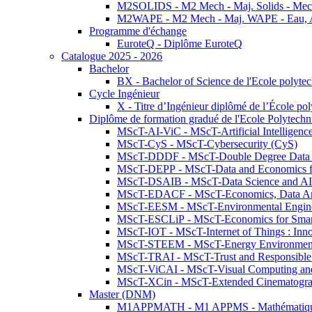
M2SOLIDS - M2 Mech - Maj. Solids - Meca
M2WAPE - M2 Mech - Maj. WAPE - Eau, Air
Programme d'échange
EuroteQ - Diplôme EuroteQ
Catalogue 2025 - 2026
Bachelor
BX - Bachelor of Science de l'Ecole polyte
Cycle Ingénieur
X - Titre d’Ingénieur diplômé de l’École po
Diplôme de formation gradué de l'Ecole Polytec
MScT-AI-ViC - MScT-Artificial Intelligen
MScT-CyS - MScT-Cybersecurity (CyS)
MScT-DDDF - MScT-Double Degree Data 
MScT-DEPP - MScT-Data and Economics fo
MScT-DSAIB - MScT-Data Science and AI 
MScT-EDACF - MScT-Economics, Data Anal
MScT-EESM - MScT-Environmental Enginee
MScT-ESCLiP - MScT-Economics for Smart 
MScT-IOT - MScT-Internet of Things : Inn
MScT-STEEM - MScT-Energy Environment 
MScT-TRAI - MScT-Trust and Responsible
MScT-ViCAI - MScT-Visual Computing and
MScT-XCin - MScT-Extended Cinematogr
Master (DNM)
M1APPMATH - M1 APPMS - Mathématiques A