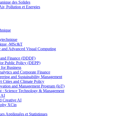
nique des Solides
, Pollution et Energies
chnique
lytechnique
hnique -MSc&T
ce and Advanced Visual Computing
and Finance (DDDF)
r Public Policy (DEPP)
for Business
ytics and Corporate Finance
ring and Sustainability Management
Cities and Climate Policy
ovation and Management Program (IoT)
: Science Technology & Management
 AI
 Creative AI
aphy XCin
ppliquées et Statistiques