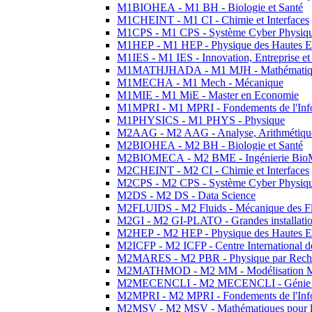
M1BIOHEA - M1 BH - Biologie et Santé
M1CHEINT - M1 CI - Chimie et Interfaces
M1CPS - M1 CPS - Système Cyber Physiq
M1HEP - M1 HEP - Physique des Hautes E
M1IES - M1 IES - Innovation, Entreprise et
M1MATHJHADA - M1 MJH - Mathématiqu
M1MECHA - M1 Mech - Mécanique
M1MIE - M1 MiE - Master en Economie
M1MPRI - M1 MPRI - Fondements de l'Inf
M1PHYSICS - M1 PHYS - Physique
M2AAG - M2 AAG - Analyse, Arithmétique
M2BIOHEA - M2 BH - Biologie et Santé
M2BIOMECA - M2 BME - Ingénierie BioM
M2CHEINT - M2 CI - Chimie et Interfaces
M2CPS - M2 CPS - Système Cyber Physiq
M2DS - M2 DS - Data Science
M2FLUIDS - M2 Fluids - Mécanique des Fl
M2GI - M2 GI-PLATO - Grandes installation
M2HEP - M2 HEP - Physique des Hautes E
M2ICFP - M2 ICFP - Centre International 
M2MARES - M2 PBR - Physique par Rech
M2MATHMOD - M2 MM - Modélisation M
M2MECENCLI - M2 MECENCLI - Génie Méc
M2MPRI - M2 MPRI - Fondements de l'Inf
M2MSV - M2 MSV - Mathématiques pour le