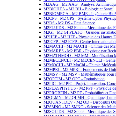
M2AAG - M2 AAG - Analyse, Arithmétique
M2BIOHEA - M2 BH - Biologie et Santé
M2BIOMECA - M2 BME - Ingénierie BioM
M2CPS - M2 CPS - Système Cyber Physiq
M2DS - M2 DS - Data Science
M2FLUIDS - M2 Fluids - Mécanique des Fl
M2GI - M2 GI-PLATO - Grandes installation
M2HEP - M2 HEP - Physique des Hautes E
M2ICFP - M2 ICFP - Centre International 
M2MACHI - M2 MACHI - Chimie des Matéri
M2MARES - M2 PBR - Physique par Rech
M2MATHMOD - M2 MM - Modélisation M
M2MECENCLI - M2 MECENCLI - Génie Méc
M2MOCHI - M2 MoChI - Chimie Moléculaire
M2MPRI - M2 MPRI - Fondements de l'Inf
M2MSV - M2 MSV - Mathématiques pour le
M2OPTIM - M2 OPT - Optimisation
M2PIC - M2 PIC - Projet, Innovation, Conc
M2PLASPHYFUS - M2 PPF - Physique des P
M2PROBFIN - M2 PF - Probabilités et Fin
M2QLMN - M2 QLMN - Quantique, Lumière
M2QUANTDEV - M2 QD - Dispositifs Qua
M2SMNO - M2 SMNO - Science des Matéri
M2SOLIDS - M2 Solids - Mécanique des So