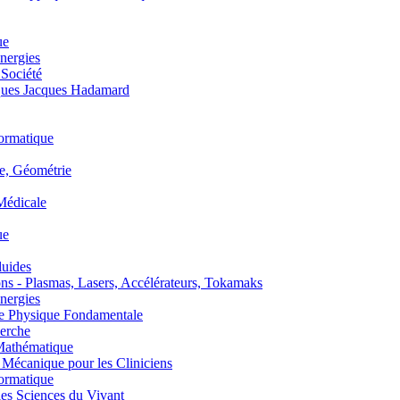
ue
nergies
 Société
es Jacques Hadamard
ormatique
, Géométrie
édicale
ue
uides
s - Plasmas, Lasers, Accélérateurs, Tokamaks
nergies
de Physique Fondamentale
erche
athématique
anique pour les Cliniciens
ormatique
s Sciences du Vivant