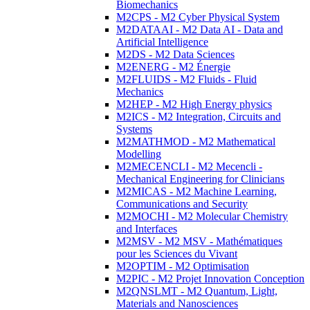
Biomechanics
M2CPS - M2 Cyber Physical System
M2DATAAI - M2 Data AI - Data and
Artificial Intelligence
M2DS - M2 Data Sciences
M2ENERG - M2 Énergie
M2FLUIDS - M2 Fluids - Fluid
Mechanics
M2HEP - M2 High Energy physics
M2ICS - M2 Integration, Circuits and
Systems
M2MATHMOD - M2 Mathematical
Modelling
M2MECENCLI - M2 Mecencli -
Mechanical Engineering for Clinicians
M2MICAS - M2 Machine Learning,
Communications and Security
M2MOCHI - M2 Molecular Chemistry
and Interfaces
M2MSV - M2 MSV - Mathématiques
pour les Sciences du Vivant
M2OPTIM - M2 Optimisation
M2PIC - M2 Projet Innovation Conception
M2QNSLMT - M2 Quantum, Light,
Materials and Nanosciences