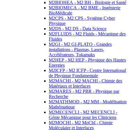
M2BIOHEA - M2 BH - Biologie et Santé
M2BIOMECA - M2 BME - Ingénierie
BioMédicale
M2CPS - M2 CPS - Système Cyber
Physique
M2DS - M2 DS - Data Science
M2FLUIDS - M2 Fluids - Mécanique des
Fluides
M2GI - M2 GI-PLATO - Grandes
installations - Plasmas, Lasers,
Accélérateurs, Tokamaks
M2HEP - M2 HEP - Physique des Hautes
Energies
M2ICFP - M2 ICFP - Centre International
de Physique Fondamentale
M2MACHI - M2 MACHI - Chimie des
Matériaux et Interfaces
M2MARES - M2 PBR - Physique par
Recherche
M2MATHMOD - M2 MM - Modélisation
Mathématique
M2MECENCLI - M2 MECENCLI -
Génie Mécanique pour les Cliniciens
M2MOCHI - M2 MoChI - Chimie
Moléculaire et Interfaces