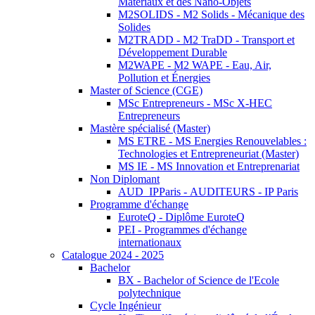
Matériaux et des Nano-Objets
M2SOLIDS - M2 Solids - Mécanique des
Solides
M2TRADD - M2 TraDD - Transport et
Développement Durable
M2WAPE - M2 WAPE - Eau, Air,
Pollution et Énergies
Master of Science (CGE)
MSc Entrepreneurs - MSc X-HEC
Entrepreneurs
Mastère spécialisé (Master)
MS ETRE - MS Energies Renouvelables :
Technologies et Entrepreneuriat (Master)
MS IE - MS Innovation et Entreprenariat
Non Diplomant
AUD_IPParis - AUDITEURS - IP Paris
Programme d'échange
EuroteQ - Diplôme EuroteQ
PEI - Programmes d'échange
internationaux
Catalogue 2024 - 2025
Bachelor
BX - Bachelor of Science de l'Ecole
polytechnique
Cycle Ingénieur