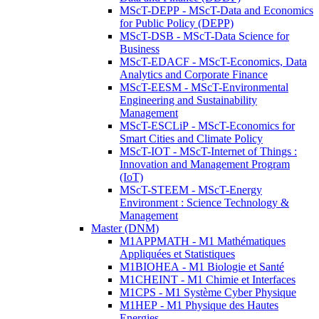
MScT-DEPP - MScT-Data and Economics
for Public Policy (DEPP)
MScT-DSB - MScT-Data Science for
Business
MScT-EDACF - MScT-Economics, Data
Analytics and Corporate Finance
MScT-EESM - MScT-Environmental
Engineering and Sustainability
Management
MScT-ESCLiP - MScT-Economics for
Smart Cities and Climate Policy
MScT-IOT - MScT-Internet of Things :
Innovation and Management Program
(IoT)
MScT-STEEM - MScT-Energy
Environment : Science Technology &
Management
Master (DNM)
M1APPMATH - M1 Mathématiques
Appliquées et Statistiques
M1BIOHEA - M1 Biologie et Santé
M1CHEINT - M1 Chimie et Interfaces
M1CPS - M1 Système Cyber Physique
M1HEP - M1 Physique des Hautes
Energies