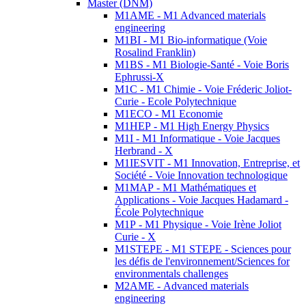
Master (DNM)
M1AME - M1 Advanced materials
engineering
M1BI - M1 Bio-informatique (Voie
Rosalind Franklin)
M1BS - M1 Biologie-Santé - Voie Boris
Ephrussi-X
M1C - M1 Chimie - Voie Fréderic Joliot-
Curie - Ecole Polytechnique
M1ECO - M1 Economie
M1HEP - M1 High Energy Physics
M1I - M1 Informatique - Voie Jacques
Herbrand - X
M1IESVIT - M1 Innovation, Entreprise, et
Société - Voie Innovation technologique
M1MAP - M1 Mathématiques et
Applications - Voie Jacques Hadamard -
École Polytechnique
M1P - M1 Physique - Voie Irène Joliot
Curie - X
M1STEPE - M1 STEPE - Sciences pour
les défis de l'environnement/Sciences for
environmentals challenges
M2AME - Advanced materials
engineering