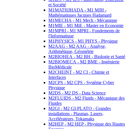
et Société
M1MATHJHADA - M1 MJH -
Mathématiques Jacques Hadamard
M1MECHA - M1 Mech - Mécanique
M1MIE - M1 MiE - Master en Economie
M1MPRI - M1 MPRI - Fondements de
l'Informatique
M1PHYSICS - M1 PHYS - Physique
M2AAG - M2 AAG - Analyse,
Arithmétique, Géométrie
M2BIOHEA - M2 BH - Biologie et Santé
M2BIOMECA - M2 BME - Ingénierie
BioMédicale
M2CHEINT - M2 CI - Chimie et
Interfaces
M2CPS - M2 CPS - Système Cyber
Physique
M2DS - M2 DS - Data Science
M2FLUIDS - M2 Fluids - Mécanique des
Fluides
M2GI - M2 GI-PLATO - Grandes
installations - Plasmas, Lasers,
Accélérateurs, Tokamaks
M2HEP - M2 HEP - Physique des Hautes