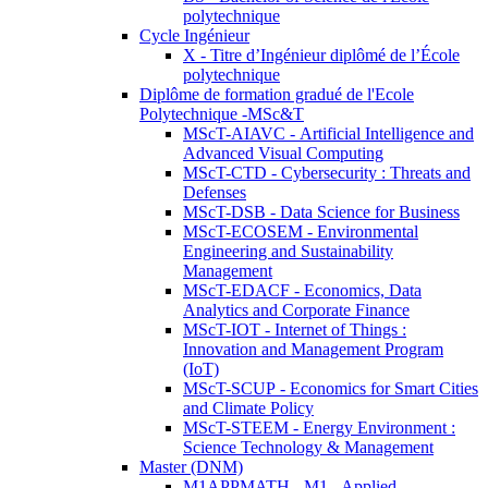
polytechnique
Cycle Ingénieur
X - Titre d’Ingénieur diplômé de l’École
polytechnique
Diplôme de formation gradué de l'Ecole
Polytechnique -MSc&T
MScT-AIAVC - Artificial Intelligence and
Advanced Visual Computing
MScT-CTD - Cybersecurity : Threats and
Defenses
MScT-DSB - Data Science for Business
MScT-ECOSEM - Environmental
Engineering and Sustainability
Management
MScT-EDACF - Economics, Data
Analytics and Corporate Finance
MScT-IOT - Internet of Things :
Innovation and Management Program
(IoT)
MScT-SCUP - Economics for Smart Cities
and Climate Policy
MScT-STEEM - Energy Environment :
Science Technology & Management
Master (DNM)
M1APPMATH - M1 - Applied