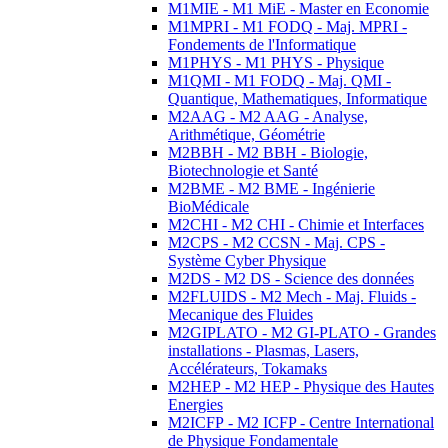
M1MIE - M1 MiE - Master en Economie
M1MPRI - M1 FODQ - Maj. MPRI -
Fondements de l'Informatique
M1PHYS - M1 PHYS - Physique
M1QMI - M1 FODQ - Maj. QMI -
Quantique, Mathematiques, Informatique
M2AAG - M2 AAG - Analyse,
Arithmétique, Géométrie
M2BBH - M2 BBH - Biologie,
Biotechnologie et Santé
M2BME - M2 BME - Ingénierie
BioMédicale
M2CHI - M2 CHI - Chimie et Interfaces
M2CPS - M2 CCSN - Maj. CPS -
Système Cyber Physique
M2DS - M2 DS - Science des données
M2FLUIDS - M2 Mech - Maj. Fluids -
Mecanique des Fluides
M2GIPLATO - M2 GI-PLATO - Grandes
installations - Plasmas, Lasers,
Accélérateurs, Tokamaks
M2HEP - M2 HEP - Physique des Hautes
Energies
M2ICFP - M2 ICFP - Centre International
de Physique Fondamentale