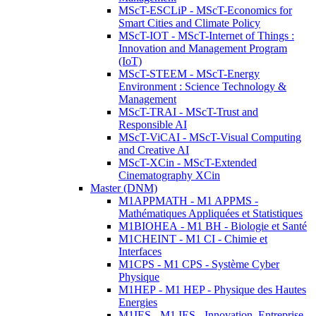
MScT-ESCLiP - MScT-Economics for
Smart Cities and Climate Policy
MScT-IOT - MScT-Internet of Things :
Innovation and Management Program
(IoT)
MScT-STEEM - MScT-Energy
Environment : Science Technology &
Management
MScT-TRAI - MScT-Trust and
Responsible AI
MScT-ViCAI - MScT-Visual Computing
and Creative AI
MScT-XCin - MScT-Extended
Cinematography XCin
Master (DNM)
M1APPMATH - M1 APPMS -
Mathématiques Appliquées et Statistiques
M1BIOHEA - M1 BH - Biologie et Santé
M1CHEINT - M1 CI - Chimie et
Interfaces
M1CPS - M1 CPS - Système Cyber
Physique
M1HEP - M1 HEP - Physique des Hautes
Energies
M1IES - M1 IES - Innovation, Entreprise