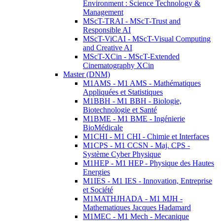
Environment : Science Technology &
Management
MScT-TRAI - MScT-Trust and
Responsible AI
MScT-ViCAI - MScT-Visual Computing
and Creative AI
MScT-XCin - MScT-Extended
Cinematography XCin
Master (DNM)
M1AMS - M1 AMS - Mathématiques
Appliquées et Statistiques
M1BBH - M1 BBH - Biologie,
Biotechnologie et Santé
M1BME - M1 BME - Ingénierie
BioMédicale
M1CHI - M1 CHI - Chimie et Interfaces
M1CPS - M1 CCSN - Maj. CPS -
Système Cyber Physique
M1HEP - M1 HEP - Physique des Hautes
Energies
M1IES - M1 IES - Innovation, Entreprise
et Société
M1MATHJHADA - M1 MJH -
Mathematiques Jacques Hadamard
M1MEC - M1 Mech - Mecanique