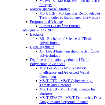
M2WAPE - M2 Eau, Pollution de l'Air et
Energies
Mastère spécialisé (Master)
MS ETRE - MS Energies Renouvelables :
Technologies et Entrepreneuriat (Master)
Programme d'échange
EuroteQ - Diplôme EuroteQ
Catalogue 2022 - 2023
Bachelor
BS - Bachelor of Science de l'Ecole
polytechnique
Cycle Ingénieur
X - Titre d’Ingénieur diplômé de l’École
polytechnique
Diplôme de formation gradué de l'Ecole
Polytechnique -MSc&T
MScT-AI-ViC - MScT-Artificial
Intelligence and Advanced Visual
Computing
MScT-CTD - MScT-Cybersecurity :
Threats and Defenses
MScT-DSB - MScT-Data Science for
Business
MScT-EDACF - MScT-Economics, Data
Analytics and Corporate Finance