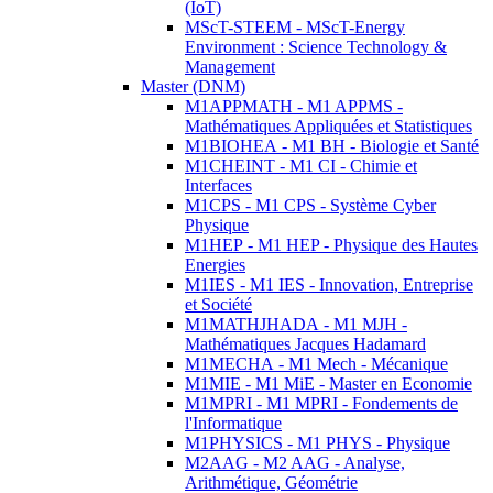
(IoT)
MScT-STEEM - MScT-Energy
Environment : Science Technology &
Management
Master (DNM)
M1APPMATH - M1 APPMS -
Mathématiques Appliquées et Statistiques
M1BIOHEA - M1 BH - Biologie et Santé
M1CHEINT - M1 CI - Chimie et
Interfaces
M1CPS - M1 CPS - Système Cyber
Physique
M1HEP - M1 HEP - Physique des Hautes
Energies
M1IES - M1 IES - Innovation, Entreprise
et Société
M1MATHJHADA - M1 MJH -
Mathématiques Jacques Hadamard
M1MECHA - M1 Mech - Mécanique
M1MIE - M1 MiE - Master en Economie
M1MPRI - M1 MPRI - Fondements de
l'Informatique
M1PHYSICS - M1 PHYS - Physique
M2AAG - M2 AAG - Analyse,
Arithmétique, Géométrie