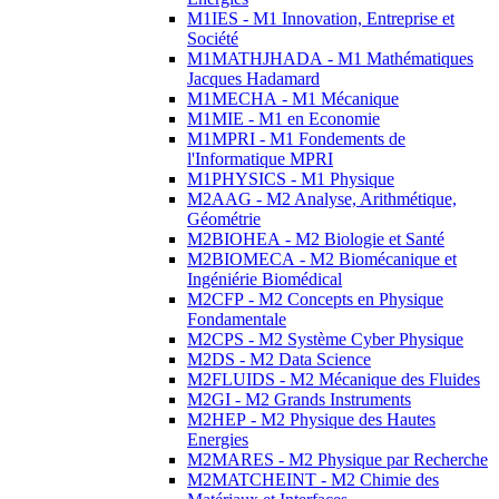
M1IES - M1 Innovation, Entreprise et
Société
M1MATHJHADA - M1 Mathématiques
Jacques Hadamard
M1MECHA - M1 Mécanique
M1MIE - M1 en Economie
M1MPRI - M1 Fondements de
l'Informatique MPRI
M1PHYSICS - M1 Physique
M2AAG - M2 Analyse, Arithmétique,
Géométrie
M2BIOHEA - M2 Biologie et Santé
M2BIOMECA - M2 Biomécanique et
Ingéniérie Biomédical
M2CFP - M2 Concepts en Physique
Fondamentale
M2CPS - M2 Système Cyber Physique
M2DS - M2 Data Science
M2FLUIDS - M2 Mécanique des Fluides
M2GI - M2 Grands Instruments
M2HEP - M2 Physique des Hautes
Energies
M2MARES - M2 Physique par Recherche
M2MATCHEINT - M2 Chimie des