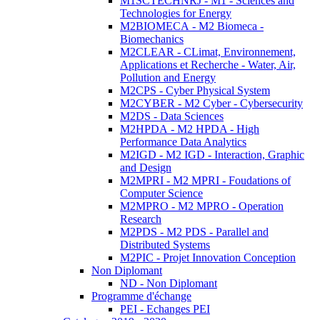
M1SCTECHNRJ - M1 - Sciences and
Technologies for Energy
M2BIOMECA - M2 Biomeca -
Biomechanics
M2CLEAR - CLimat, Environnement,
Applications et Recherche - Water, Air,
Pollution and Energy
M2CPS - Cyber Physical System
M2CYBER - M2 Cyber - Cybersecurity
M2DS - Data Sciences
M2HPDA - M2 HPDA - High
Performance Data Analytics
M2IGD - M2 IGD - Interaction, Graphic
and Design
M2MPRI - M2 MPRI - Foudations of
Computer Science
M2MPRO - M2 MPRO - Operation
Research
M2PDS - M2 PDS - Parallel and
Distributed Systems
M2PIC - Projet Innovation Conception
Non Diplomant
ND - Non Diplomant
Programme d'échange
PEI - Echanges PEI