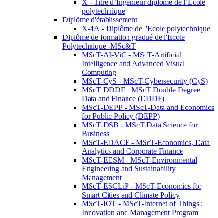
X - Titre d’Ingénieur diplômé de l’École
polytechnique
Diplôme d'établissement
X-4A - Diplôme de l'Ecole polytechnique
Diplôme de formation gradué de l'Ecole
Polytechnique -MSc&T
MScT-AI-ViC - MScT-Artificial
Intelligence and Advanced Visual
Computing
MScT-CyS - MScT-Cybersecurity (CyS)
MScT-DDDF - MScT-Double Degree
Data and Finance (DDDF)
MScT-DEPP - MScT-Data and Economics
for Public Policy (DEPP)
MScT-DSB - MScT-Data Science for
Business
MScT-EDACF - MScT-Economics, Data
Analytics and Corporate Finance
MScT-EESM - MScT-Environmental
Engineering and Sustainability
Management
MScT-ESCLiP - MScT-Economics for
Smart Cities and Climate Policy
MScT-IOT - MScT-Internet of Things :
Innovation and Management Program