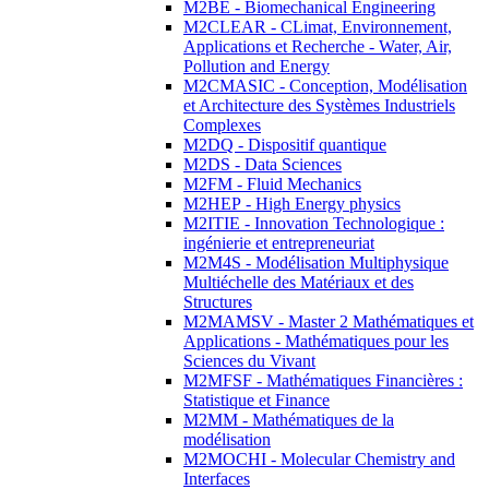
M2BE - Biomechanical Engineering
M2CLEAR - CLimat, Environnement,
Applications et Recherche - Water, Air,
Pollution and Energy
M2CMASIC - Conception, Modélisation
et Architecture des Systèmes Industriels
Complexes
M2DQ - Dispositif quantique
M2DS - Data Sciences
M2FM - Fluid Mechanics
M2HEP - High Energy physics
M2ITIE - Innovation Technologique :
ingénierie et entrepreneuriat
M2M4S - Modélisation Multiphysique
Multiéchelle des Matériaux et des
Structures
M2MAMSV - Master 2 Mathématiques et
Applications - Mathématiques pour les
Sciences du Vivant
M2MFSF - Mathématiques Financières :
Statistique et Finance
M2MM - Mathématiques de la
modélisation
M2MOCHI - Molecular Chemistry and
Interfaces