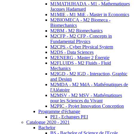
M1MATHJHADA - M1 - Mathematiques
Jacques Hadamard
M1MIE - M1 MiE - Master in Economics
M2BIOMECA - M2 Biomeca -
Biomechanics
M2BM - M2 Biomechanics
M2CFP - M2 CFP - Concepts in
Fundamental Physics
M2CPS - Cyber Physical System
M2DS - Data Sciences
M2ENERG - Master 2 Énergie
M2FLUIDS - M2 Fluids - Fluid
Mechanics
M2IGD - M2 IGD - Interaction, Graphic
and Design
M2MDA - M2 MdA - Mathématiques de
l'Aléatoire
M2MSV - M2 MSV - Mathématiques
pour les Sciences du Vivant
M2PIC - Projet Innovation Conception
Programme d'échange
PEI - Echanges PEI
Catalogue 2020 - 2021
Bachelor
BS - Bachelor of Science de l'Ecole