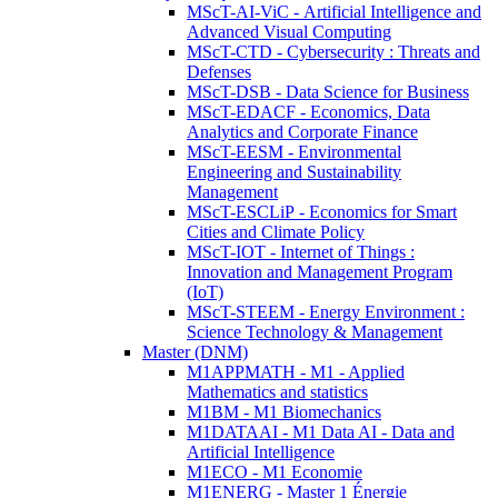
MScT-AI-ViC - Artificial Intelligence and
Advanced Visual Computing
MScT-CTD - Cybersecurity : Threats and
Defenses
MScT-DSB - Data Science for Business
MScT-EDACF - Economics, Data
Analytics and Corporate Finance
MScT-EESM - Environmental
Engineering and Sustainability
Management
MScT-ESCLiP - Economics for Smart
Cities and Climate Policy
MScT-IOT - Internet of Things :
Innovation and Management Program
(IoT)
MScT-STEEM - Energy Environment :
Science Technology & Management
Master (DNM)
M1APPMATH - M1 - Applied
Mathematics and statistics
M1BM - M1 Biomechanics
M1DATAAI - M1 Data AI - Data and
Artificial Intelligence
M1ECO - M1 Economie
M1ENERG - Master 1 Énergie