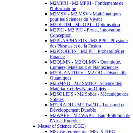
M2MPRI - M2 MPRI - Fondements de
l'Informatique
M2MSV - M2 MSV - Mathématiques
pour les Sciences du Vivant
M2OPTIM - M2 OPT - Optimisation
M2PIC - M2 PIC - Projet, Innovation,
Conception
M2PLASPHYFUS - M2 PPF - Physique
des Plasmas et de la Fusion
M2PROBFIN - M2 PF - Probabilités et
Finance
M2QLMN - M2 QLMN - Quantique,
Lumière, Matériaux et Nanosciences
M2QUANTDEV - M2 QD - Dispositifs
Quantiques
M2SMNO - M2 SMNO - Science des
Matériaux et des Nano-Objets
M2SOLIDS - M2 Solids - Mécanique des
Solides
M2TRADD - M2 TraDD - Transport et
Développement Durable
M2WAPE - M2 WAPE - Eau, Pollution de
l'Air et Energie
Master of Science (CGE)
MSc Entrepreneurs - MSc X-HEC