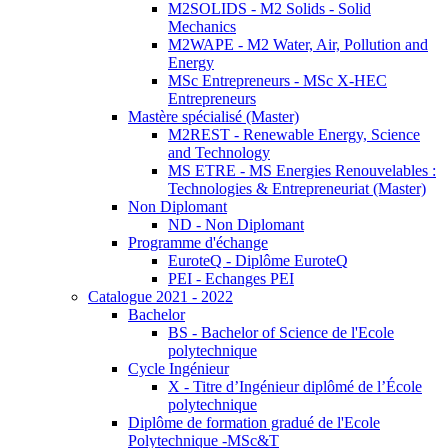
M2SOLIDS - M2 Solids - Solid
Mechanics
M2WAPE - M2 Water, Air, Pollution and
Energy
MSc Entrepreneurs - MSc X-HEC
Entrepreneurs
Mastère spécialisé (Master)
M2REST - Renewable Energy, Science
and Technology
MS ETRE - MS Energies Renouvelables :
Technologies & Entrepreneuriat (Master)
Non Diplomant
ND - Non Diplomant
Programme d'échange
EuroteQ - Diplôme EuroteQ
PEI - Echanges PEI
Catalogue 2021 - 2022
Bachelor
BS - Bachelor of Science de l'Ecole
polytechnique
Cycle Ingénieur
X - Titre d’Ingénieur diplômé de l’École
polytechnique
Diplôme de formation gradué de l'Ecole
Polytechnique -MSc&T