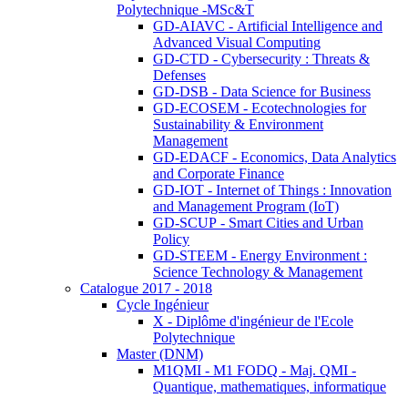
Polytechnique -MSc&T
GD-AIAVC - Artificial Intelligence and
Advanced Visual Computing
GD-CTD - Cybersecurity : Threats &
Defenses
GD-DSB - Data Science for Business
GD-ECOSEM - Ecotechnologies for
Sustainability & Environment
Management
GD-EDACF - Economics, Data Analytics
and Corporate Finance
GD-IOT - Internet of Things : Innovation
and Management Program (IoT)
GD-SCUP - Smart Cities and Urban
Policy
GD-STEEM - Energy Environment :
Science Technology & Management
Catalogue 2017 - 2018
Cycle Ingénieur
X - Diplôme d'ingénieur de l'Ecole
Polytechnique
Master (DNM)
M1QMI - M1 FODQ - Maj. QMI -
Quantique, mathematiques, informatique