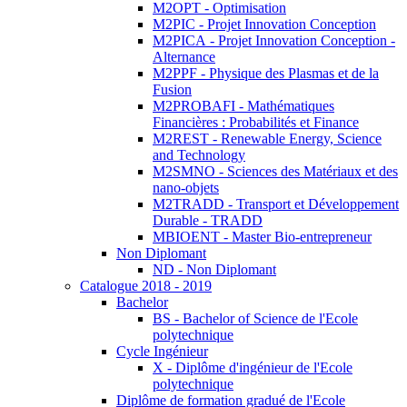
M2OPT - Optimisation
M2PIC - Projet Innovation Conception
M2PICA - Projet Innovation Conception -
Alternance
M2PPF - Physique des Plasmas et de la
Fusion
M2PROBAFI - Mathématiques
Financières : Probabilités et Finance
M2REST - Renewable Energy, Science
and Technology
M2SMNO - Sciences des Matériaux et des
nano-objets
M2TRADD - Transport et Développement
Durable - TRADD
MBIOENT - Master Bio-entrepreneur
Non Diplomant
ND - Non Diplomant
Catalogue 2018 - 2019
Bachelor
BS - Bachelor of Science de l'Ecole
polytechnique
Cycle Ingénieur
X - Diplôme d'ingénieur de l'Ecole
polytechnique
Diplôme de formation gradué de l'Ecole