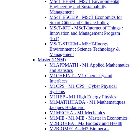
MScT-EESM - MScT-Environmental
Engineering and Sustainability
Management
MScT-ESCLiP - MScT-Economics for
Smart Cities and Climate Policy
MScT-IOT - MScT-Internet of Things :
Innovation and Management Program
(IoT)
MScT-STEEM - MScT-Energy
Environment : Science Technology &
Management
Master (DNM)
M1APPMATH - M1 Applied Mathematics
and statistics
M1CHEINT - M1 Chemistry and
Interfaces
M1CPS - M1 CPS - Cyber Physical
Systems
M1HEP - M1 High Energy Physics
M1MATHJHADA - M1 Mathematiques
Jacques Hadamard
M1MECHA - M1 Mechanics
M1MIE - M1 MIE - Master in Economics
M2BIOHEA - M2 Biology and Health
M2BIOMECA - M2 Biomeca -