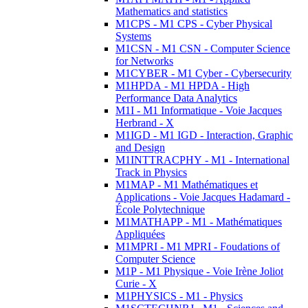
Mathematics and statistics
M1CPS - M1 CPS - Cyber Physical
Systems
M1CSN - M1 CSN - Computer Science
for Networks
M1CYBER - M1 Cyber - Cybersecurity
M1HPDA - M1 HPDA - High
Performance Data Analytics
M1I - M1 Informatique - Voie Jacques
Herbrand - X
M1IGD - M1 IGD - Interaction, Graphic
and Design
M1INTTRACPHY - M1 - International
Track in Physics
M1MAP - M1 Mathématiques et
Applications - Voie Jacques Hadamard -
École Polytechnique
M1MATHAPP - M1 - Mathématiques
Appliquées
M1MPRI - M1 MPRI - Foudations of
Computer Science
M1P - M1 Physique - Voie Irène Joliot
Curie - X
M1PHYSICS - M1 - Physics