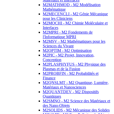
Matériaux et Interfaces
M2MATHMOD - M2 Modélisation
Mathématique
M2MECENCLI - M2 Génie Mécanique
pour les Cliniciens
M2MOCHI - M2 Chimie Moléculaire et
Interfaces
M2MPRI - M2 Fondements de
l'Informatique MPRI
M2MSV - M2 Mathématiques pour les
Sciences du Vivant
M2OPTIM - M2 Optimisation
M2PIC - M2 Projet, Innovation,
Conception
M2PLASPHYFUS - M2 Physique des
Plasmas et de la Fusion
M2PROBFIN - M2 Probabilités et
Finance
M2QNSLMT - M2 Quantique, Lumière,
Matériaux et Nanosciences
M2QUANTDEV - M2 Dispositifs
Quantiques
M2SMNO - M2 Science des Matériaux et
des Nano-Objets
M2SOLIDS - M2 Mécanique des Solides