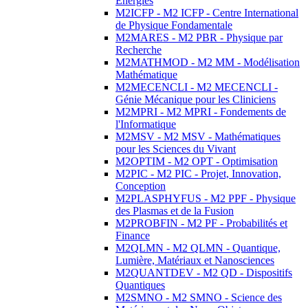
Energies
M2ICFP - M2 ICFP - Centre International
de Physique Fondamentale
M2MARES - M2 PBR - Physique par
Recherche
M2MATHMOD - M2 MM - Modélisation
Mathématique
M2MECENCLI - M2 MECENCLI -
Génie Mécanique pour les Cliniciens
M2MPRI - M2 MPRI - Fondements de
l'Informatique
M2MSV - M2 MSV - Mathématiques
pour les Sciences du Vivant
M2OPTIM - M2 OPT - Optimisation
M2PIC - M2 PIC - Projet, Innovation,
Conception
M2PLASPHYFUS - M2 PPF - Physique
des Plasmas et de la Fusion
M2PROBFIN - M2 PF - Probabilités et
Finance
M2QLMN - M2 QLMN - Quantique,
Lumière, Matériaux et Nanosciences
M2QUANTDEV - M2 QD - Dispositifs
Quantiques
M2SMNO - M2 SMNO - Science des