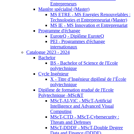
Entrepreneurs
Mastère spécialisé (Master)
MS ETRE - MS Energies Renouvelables :
Technologies et Entrepreneuriat (Master)
MS IE - MS Innovation et Entreprenariat
Programme d'échange
EuroteQ - Diplôme EuroteQ
PEI - Programmes d'échange
internationaux
Catalogue 2023 - 2024
Bachelor
BS - Bachelor of Science de l'Ecole
polytechnique
Cycle Ingénieur
X - Titre d’Ingénieur diplômé de l’École
polytechnique
Diplôme de formation gradué de l'Ecole
Polytechnique -MSc&T
MScT-AI-ViC - MScT-Artificial
Intelligence and Advanced Visual
Computing
MScT-CTD - MScT-Cybersecurity :
Threats and Defenses
MScT-DDDF - MScT-Double Degree
Data and Finance (DDDF)