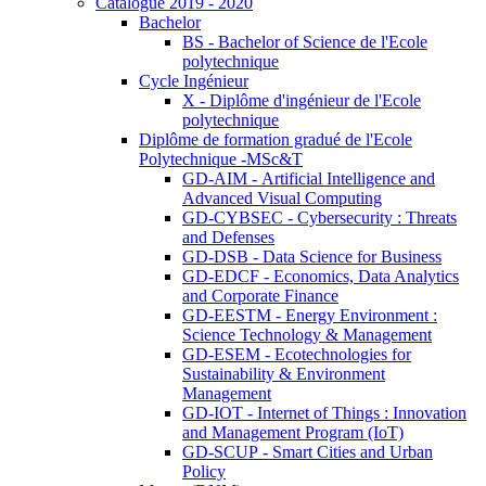
Catalogue 2019 - 2020
Bachelor
BS - Bachelor of Science de l'Ecole
polytechnique
Cycle Ingénieur
X - Diplôme d'ingénieur de l'Ecole
polytechnique
Diplôme de formation gradué de l'Ecole
Polytechnique -MSc&T
GD-AIM - Artificial Intelligence and
Advanced Visual Computing
GD-CYBSEC - Cybersecurity : Threats
and Defenses
GD-DSB - Data Science for Business
GD-EDCF - Economics, Data Analytics
and Corporate Finance
GD-EESTM - Energy Environment :
Science Technology & Management
GD-ESEM - Ecotechnologies for
Sustainability & Environment
Management
GD-IOT - Internet of Things : Innovation
and Management Program (IoT)
GD-SCUP - Smart Cities and Urban
Policy