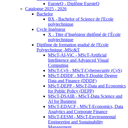
EuroteQ - Diplôme EuroteQ
Catalogue 2025 - 2026
Bachelor
BX - Bachelor of Science de l'Ecole
polytechnique
Cycle Ingénieur
X - Titre d’Ingénieur diplômé de l’École
polytechnique
Diplôme de formation gradué de l'Ecole
Polytechnique -MSc&T
MScT-AI-ViC - MScT-Artificial
Intelligence and Advanced Visual
Computing
MScT-CyS - MScT-Cybersecurity (CyS)
MScT-DDDF - MScT-Double Degree
Data and Finance (DDDF)
MScT-DEPP - MScT-Data and Economics
for Public Policy (DEPP)
MScT-DSAIB - MScT-Data Science and
AI for Business
MScT-EDACF - MScT-Economics, Data
Analytics and Corporate Finance
MScT-EESM - MScT-Environmental
Engineering and Sustainability
Management