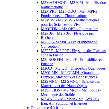
M2MATHMOD - M2 MM - Modélisation
Mathématique
M2MPRI - M2 FODQ - Maj. MPRI -
Fondements de l'Informatique
M2MSV - M2 MSV - Mathématiques
pour les Sciences du Vivant
M2OPTIM - M2 OPT - Optimisation
M2PBR - M2 PBR - Physique par
Recherche
M2PIC - M2 PIC - Projet Innovation
Conception
M2PPF - M2 PPF - Physique des Plasmas
et de la Fusion
M2PROBFIN - M2 PF - Probabilités et
Finance
M2QD - M2 QD - Dispositifs Quantiques
M2QLMN - M2 QLMN - Quantique,
Lumiere, Materiaux et Nanosciences
M2SMNO - M2 SMNO - Science des
Materiaux et des Nano-Objets
M2SOLIDS - M2 Mech - Maj. Solids -
Mecanique des Solides
M2WAPE - M2 Mech - Maj. WAPE -
Eau, Air, Pollution et Energies
Programme d'échange