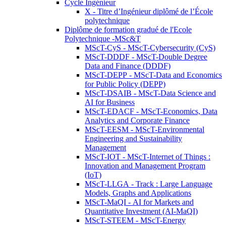
Cycle Ingénieur
X - Titre d’Ingénieur diplômé de l’École
polytechnique
Diplôme de formation gradué de l'Ecole
Polytechnique -MSc&T
MScT-CyS - MScT-Cybersecurity (CyS)
MScT-DDDF - MScT-Double Degree
Data and Finance (DDDF)
MScT-DEPP - MScT-Data and Economics
for Public Policy (DEPP)
MScT-DSAIB - MScT-Data Science and
AI for Business
MScT-EDACF - MScT-Economics, Data
Analytics and Corporate Finance
MScT-EESM - MScT-Environmental
Engineering and Sustainability
Management
MScT-IOT - MScT-Internet of Things :
Innovation and Management Program
(IoT)
MScT-LLGA - Track : Large Language
Models, Graphs and Applications
MScT-MaQI - AI for Markets and
Quantitative Investment (AI-MaQI)
MScT-STEEM - MScT-Energy