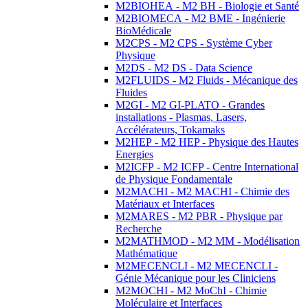
M2BIOHEA - M2 BH - Biologie et Santé
M2BIOMECA - M2 BME - Ingénierie
BioMédicale
M2CPS - M2 CPS - Système Cyber
Physique
M2DS - M2 DS - Data Science
M2FLUIDS - M2 Fluids - Mécanique des
Fluides
M2GI - M2 GI-PLATO - Grandes
installations - Plasmas, Lasers,
Accélérateurs, Tokamaks
M2HEP - M2 HEP - Physique des Hautes
Energies
M2ICFP - M2 ICFP - Centre International
de Physique Fondamentale
M2MACHI - M2 MACHI - Chimie des
Matériaux et Interfaces
M2MARES - M2 PBR - Physique par
Recherche
M2MATHMOD - M2 MM - Modélisation
Mathématique
M2MECENCLI - M2 MECENCLI -
Génie Mécanique pour les Cliniciens
M2MOCHI - M2 MoChI - Chimie
Moléculaire et Interfaces