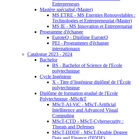
Entrepreneurs
Mastère spécialisé (Master)
MS ETRE - MS Energies Renouvelables :
Technologies et Entrepreneuriat (Master)
MS IE - MS Innovation et Entreprenariat
Programme d'échange
EuroteQ - Diplôme EuroteQ
PEI - Programmes d'échange
internationaux
Catalogue 2023 - 2024
Bachelor
BS - Bachelor of Science de l'Ecole
polytechnique
Cycle Ingénieur
X - Titre d’Ingénieur diplômé de l’École
polytechnique
Diplôme de formation gradué de l'Ecole
Polytechnique -MSc&T
MScT-AI-ViC - MScT-Artificial
Intelligence and Advanced Visual
Computing
MScT-CTD - MScT-Cybersecurity :
Threats and Defenses
MScT-DDDF - MScT-Double Degree
Data and Finance (DDDF)