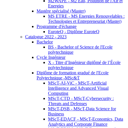
M2WAPE - M2 Eau, Pollution de l'Air et
Energies
Mastère spécialisé (Master)
MS ETRE - MS Energies Renouvelables :
Technologies et Entrepreneuriat (Master)
Programme d'échange
EuroteQ - Diplôme EuroteQ
Catalogue 2022 - 2023
Bachelor
BS - Bachelor of Science de l'Ecole
polytechnique
Cycle Ingénieur
X - Titre d’Ingénieur diplômé de l’École
polytechnique
Diplôme de formation gradué de l'Ecole
Polytechnique -MSc&T
MScT-AI-ViC - MScT-Artificial
Intelligence and Advanced Visual
Computing
MScT-CTD - MScT-Cybersecurity :
Threats and Defenses
MScT-DSB - MScT-Data Science for
Business
MScT-EDACF - MScT-Economics, Data
Analytics and Corporate Finance