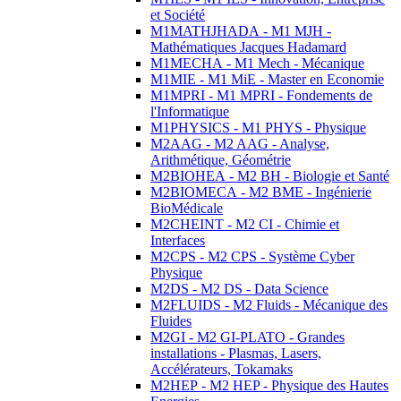
et Société
M1MATHJHADA - M1 MJH -
Mathématiques Jacques Hadamard
M1MECHA - M1 Mech - Mécanique
M1MIE - M1 MiE - Master en Economie
M1MPRI - M1 MPRI - Fondements de
l'Informatique
M1PHYSICS - M1 PHYS - Physique
M2AAG - M2 AAG - Analyse,
Arithmétique, Géométrie
M2BIOHEA - M2 BH - Biologie et Santé
M2BIOMECA - M2 BME - Ingénierie
BioMédicale
M2CHEINT - M2 CI - Chimie et
Interfaces
M2CPS - M2 CPS - Système Cyber
Physique
M2DS - M2 DS - Data Science
M2FLUIDS - M2 Fluids - Mécanique des
Fluides
M2GI - M2 GI-PLATO - Grandes
installations - Plasmas, Lasers,
Accélérateurs, Tokamaks
M2HEP - M2 HEP - Physique des Hautes