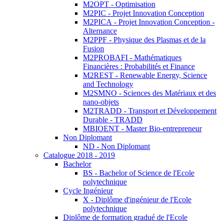
M2OPT - Optimisation
M2PIC - Projet Innovation Conception
M2PICA - Projet Innovation Conception -
Alternance
M2PPF - Physique des Plasmas et de la
Fusion
M2PROBAFI - Mathématiques
Financières : Probabilités et Finance
M2REST - Renewable Energy, Science
and Technology
M2SMNO - Sciences des Matériaux et des
nano-objets
M2TRADD - Transport et Développement
Durable - TRADD
MBIOENT - Master Bio-entrepreneur
Non Diplomant
ND - Non Diplomant
Catalogue 2018 - 2019
Bachelor
BS - Bachelor of Science de l'Ecole
polytechnique
Cycle Ingénieur
X - Diplôme d'ingénieur de l'Ecole
polytechnique
Diplôme de formation gradué de l'Ecole