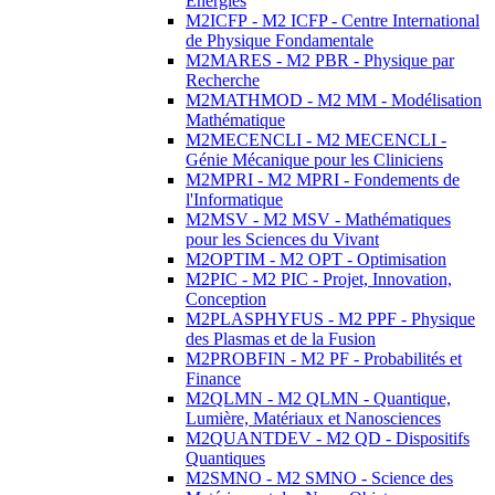
Energies
M2ICFP - M2 ICFP - Centre International
de Physique Fondamentale
M2MARES - M2 PBR - Physique par
Recherche
M2MATHMOD - M2 MM - Modélisation
Mathématique
M2MECENCLI - M2 MECENCLI -
Génie Mécanique pour les Cliniciens
M2MPRI - M2 MPRI - Fondements de
l'Informatique
M2MSV - M2 MSV - Mathématiques
pour les Sciences du Vivant
M2OPTIM - M2 OPT - Optimisation
M2PIC - M2 PIC - Projet, Innovation,
Conception
M2PLASPHYFUS - M2 PPF - Physique
des Plasmas et de la Fusion
M2PROBFIN - M2 PF - Probabilités et
Finance
M2QLMN - M2 QLMN - Quantique,
Lumière, Matériaux et Nanosciences
M2QUANTDEV - M2 QD - Dispositifs
Quantiques
M2SMNO - M2 SMNO - Science des