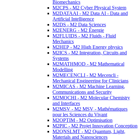
Biomechanics
M2CPS - M2 Cyber Physical System
M2DATAAI - M2 Data AI - Data and
Artificial Intelligence
M2DS - M2 Data Sciences
M2ENERG - M2 Énergie
M2FLUIDS - M2 Fluids - Fluid
Mechanics
M2HEP - M2 High Energy physics
M2ICS - M2 Integration, Circuits and
Systems
M2MATHMOD - M2 Mathematical
Modelling
M2MECENCLI - M2 Mecencli -
Mechanical Engineering for Clinicians
M2MICAS - M2 Machine Learning,
Communications and Security
M2MOCHI - M2 Molecular Chemistry
and Interfaces
M2MSV - M2 MSV - Mathématiques
pour les Sciences du Vivant
M2OPTIM - M2 Optimisation
M2PIC - M2 Projet Innovation Conception
M2QNSLMT - M2 Quantum, Light,
Materials and Nanosciences