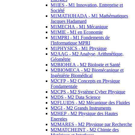
M1IES - M1 Innovation, Entreprise et
Société
M1MATHJHADA - M1 Mathématiques
Jacques Hadamard
M1MECHA - M1 Mécanique
M1MIE - M1 en Economie
M1MPRI - M1 Fondements de
l'Informatique MPRI
M1PHYSICS - M1 Physique
M2AAG - M2 Analyse, Arithmétique,
Géométrie
M2BIOHEA - M2 Biologie et Santé
M2BIOMECA - M2 Biomécanique et
Ingéniérie Biomédical
M2CFP - M2 Concepts en Physique
Fondamentale
M2CPS - M2 Système Cyber Physique
M2DS - M2 Data Science
M2FLUIDS - M2 Mécanique des Fluides
M2GI - M2 Grands Instruments
M2HEP - M2 Physique des Hautes
Energies
M2MARES - M2 Physique par Recherche
M2MATCHEINT - M2 Chimie des