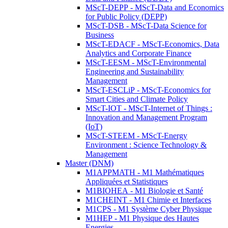
MScT-DEPP - MScT-Data and Economics
for Public Policy (DEPP)
MScT-DSB - MScT-Data Science for
Business
MScT-EDACF - MScT-Economics, Data
Analytics and Corporate Finance
MScT-EESM - MScT-Environmental
Engineering and Sustainability
Management
MScT-ESCLiP - MScT-Economics for
Smart Cities and Climate Policy
MScT-IOT - MScT-Internet of Things :
Innovation and Management Program
(IoT)
MScT-STEEM - MScT-Energy
Environment : Science Technology &
Management
Master (DNM)
M1APPMATH - M1 Mathématiques
Appliquées et Statistiques
M1BIOHEA - M1 Biologie et Santé
M1CHEINT - M1 Chimie et Interfaces
M1CPS - M1 Système Cyber Physique
M1HEP - M1 Physique des Hautes
Energies