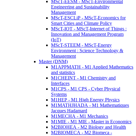
MScT-EESM - MScT-Environmental
Engineering and Sustainability
Management
MScT-ESCLiP - MScT-Economics for
Smart Cities and Climate Policy
MScT-IOT - MScT-Internet of Things :
Innovation and Management Program
(IoT)
MScT-STEEM - MScT-Energy
Environment : Science Technology &
Management
Master (DNM)
M1APPMATH - M1 Applied Mathematics
and statistics
M1CHEINT - M1 Chemistry and
Interfaces
M1CPS - M1 CPS - Cyber Physical
Systems
M1HEP - M1 High Energy Physics
M1MATHJHADA - M1 Mathematiques
Jacques Hadamard
M1MECHA - M1 Mechanics
M1MIE - M1 MIE - Master in Economics
M2BIOHEA - M2 Biology and Health
M2BIOMECA - M2 Biomeca -