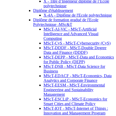
X - Titre d’Ingénieur diplômé de l’École
polytechnique
Diplôme d'établissement
X-4A - Diplôme de l'Ecole polytechnique
Diplôme de formation gradué de l'Ecole
Polytechnique -MSc&T
MScT-AI-ViC - MScT-Artificial
Intelligence and Advanced Visual
Computing
MScT-CyS - MScT-Cybersecurity (CyS)
MScT-DDDF - MScT-Double Degree
Data and Finance (DDDF)
MScT-DEPP - MScT-Data and Economics
for Public Policy (DEPP)
MScT-DSB - MScT-Data Science for
Business
MScT-EDACF - MScT-Economics, Data
Analytics and Corporate Finance
MScT-EESM - MScT-Environmental
Engineering and Sustainability
Management
MScT-ESCLiP - MScT-Economics for
Smart Cities and Climate Policy
MScT-IOT - MScT-Internet of Things :
Innovation and Management Program