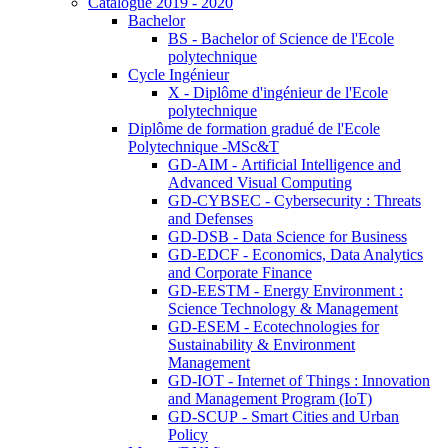
Catalogue 2019 - 2020
Bachelor
BS - Bachelor of Science de l'Ecole
polytechnique
Cycle Ingénieur
X - Diplôme d'ingénieur de l'Ecole
polytechnique
Diplôme de formation gradué de l'Ecole
Polytechnique -MSc&T
GD-AIM - Artificial Intelligence and
Advanced Visual Computing
GD-CYBSEC - Cybersecurity : Threats
and Defenses
GD-DSB - Data Science for Business
GD-EDCF - Economics, Data Analytics
and Corporate Finance
GD-EESTM - Energy Environment :
Science Technology & Management
GD-ESEM - Ecotechnologies for
Sustainability & Environment
Management
GD-IOT - Internet of Things : Innovation
and Management Program (IoT)
GD-SCUP - Smart Cities and Urban
Policy