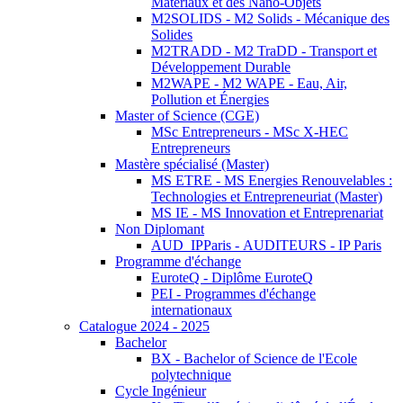
Matériaux et des Nano-Objets
M2SOLIDS - M2 Solids - Mécanique des
Solides
M2TRADD - M2 TraDD - Transport et
Développement Durable
M2WAPE - M2 WAPE - Eau, Air,
Pollution et Énergies
Master of Science (CGE)
MSc Entrepreneurs - MSc X-HEC
Entrepreneurs
Mastère spécialisé (Master)
MS ETRE - MS Energies Renouvelables :
Technologies et Entrepreneuriat (Master)
MS IE - MS Innovation et Entreprenariat
Non Diplomant
AUD_IPParis - AUDITEURS - IP Paris
Programme d'échange
EuroteQ - Diplôme EuroteQ
PEI - Programmes d'échange
internationaux
Catalogue 2024 - 2025
Bachelor
BX - Bachelor of Science de l'Ecole
polytechnique
Cycle Ingénieur