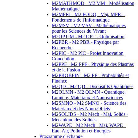
M2MATHMOD - M2 MM - Modélisation
Mathématique
M2MPRI - M2 FODQ - Maj. MPRI -
Fondements de l'Informatique
M2MSV - M2 MSV - Mathématiques
pour les Sciences du Vivant
M2OPTIM - M2 OPT - Optimisation
M2PBR - M2 PBR - Physique par
Recherche
M2PIC - M2 PIC - Projet Innovation
Conception
M2PPF - M2 PPF - Physique des Plasmas
et de la Fusion
M2PROBFIN - M2 PF - Probabilités et
Finance
M2QD - M2 QD - Dispositifs Quantiques
M2QLMN - M2 QLMN - Quantique,
Lumiere, Materiaux et Nanosciences
M2SMNO - M2 SMNO - Science des
Materiaux et des Nano-Objets
M2SOLIDS - M2 Mech - Maj. Solids -
Mecanique des Solides
M2WAPE - M2 Mech - Maj. WAPE -
Eau, Air, Pollution et Energies
Programme d'échange