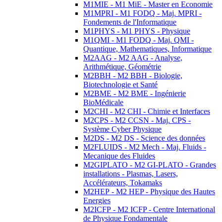
M1MIE - M1 MiE - Master en Economie
M1MPRI - M1 FODQ - Maj. MPRI -
Fondements de l'Informatique
M1PHYS - M1 PHYS - Physique
M1QMI - M1 FODQ - Maj. QMI -
Quantique, Mathematiques, Informatique
M2AAG - M2 AAG - Analyse,
Arithmétique, Géométrie
M2BBH - M2 BBH - Biologie,
Biotechnologie et Santé
M2BME - M2 BME - Ingénierie
BioMédicale
M2CHI - M2 CHI - Chimie et Interfaces
M2CPS - M2 CCSN - Maj. CPS -
Système Cyber Physique
M2DS - M2 DS - Science des données
M2FLUIDS - M2 Mech - Maj. Fluids -
Mecanique des Fluides
M2GIPLATO - M2 GI-PLATO - Grandes
installations - Plasmas, Lasers,
Accélérateurs, Tokamaks
M2HEP - M2 HEP - Physique des Hautes
Energies
M2ICFP - M2 ICFP - Centre International
de Physique Fondamentale