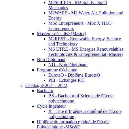
M2SOLIDS - M2 Solids - Solid
Mechanics
M2WAPE - M2 Water, Air, Pollution and
Energy
MSc Entrepreneurs - MSc X-HEC
Entrepreneurs
Mastère spécialisé (Master)
M2REST - Renewable Energy, Science
and Technology
MS ETRE - MS Energies Renouvelables :
Technologies & Entrepreneuriat (Master)
Non Diplomant
ND - Non Diplomant
Programme d'échange
EuroteQ - Diplôme EuroteQ
PEI - Echanges PEI
Catalogue 2021 - 2022
Bachelor
BS - Bachelor of Science de l'Ecole
polytechnique
Cycle Ingénieur
X - Titre d’Ingénieur diplômé de l’École
polytechnique
Diplôme de formation gradué de l'Ecole
Polytechnique -MSc&T