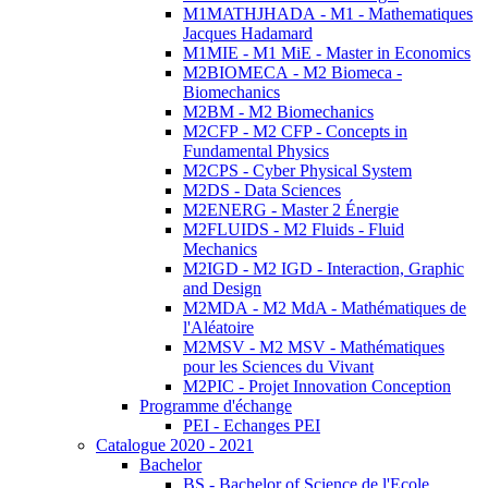
M1MATHJHADA - M1 - Mathematiques
Jacques Hadamard
M1MIE - M1 MiE - Master in Economics
M2BIOMECA - M2 Biomeca -
Biomechanics
M2BM - M2 Biomechanics
M2CFP - M2 CFP - Concepts in
Fundamental Physics
M2CPS - Cyber Physical System
M2DS - Data Sciences
M2ENERG - Master 2 Énergie
M2FLUIDS - M2 Fluids - Fluid
Mechanics
M2IGD - M2 IGD - Interaction, Graphic
and Design
M2MDA - M2 MdA - Mathématiques de
l'Aléatoire
M2MSV - M2 MSV - Mathématiques
pour les Sciences du Vivant
M2PIC - Projet Innovation Conception
Programme d'échange
PEI - Echanges PEI
Catalogue 2020 - 2021
Bachelor
BS - Bachelor of Science de l'Ecole