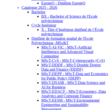
EuroteQ - Diplôme EuroteQ
Catalogue 2025 - 2026
Bachelor
BX - Bachelor of Science de l'Ecole
polytechnique
Cycle Ingénieur
X - Titre d’Ingénieur diplômé de l’École
polytechnique
Diplôme de formation gradué de l'Ecole
Polytechnique -MSc&T
MScT-AI-ViC - MScT-Artificial
Intelligence and Advanced Visual
Computing
MScT-CyS - MScT-Cybersecurity (CyS)
MScT-DDDF - MScT-Double Degree
Data and Finance (DDDF)
MScT-DEPP - MScT-Data and Economics
for Public Policy (DEPP)
MScT-DSAIB - MScT-Data Science and
AI for Business
MScT-EDACF - MScT-Economics, Data
Analytics and Corporate Finance
MScT-EESM - MScT-Environmental
Engineering and Sustainability
Management