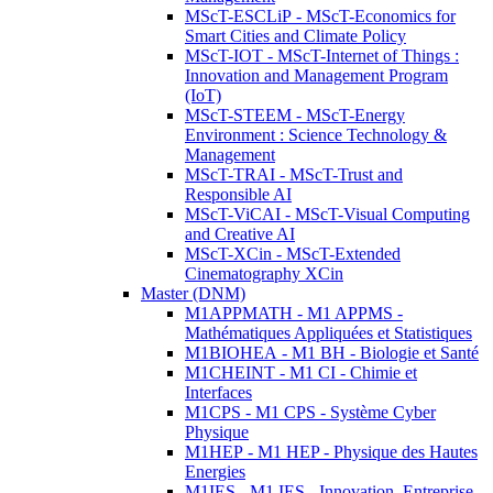
MScT-ESCLiP - MScT-Economics for
Smart Cities and Climate Policy
MScT-IOT - MScT-Internet of Things :
Innovation and Management Program
(IoT)
MScT-STEEM - MScT-Energy
Environment : Science Technology &
Management
MScT-TRAI - MScT-Trust and
Responsible AI
MScT-ViCAI - MScT-Visual Computing
and Creative AI
MScT-XCin - MScT-Extended
Cinematography XCin
Master (DNM)
M1APPMATH - M1 APPMS -
Mathématiques Appliquées et Statistiques
M1BIOHEA - M1 BH - Biologie et Santé
M1CHEINT - M1 CI - Chimie et
Interfaces
M1CPS - M1 CPS - Système Cyber
Physique
M1HEP - M1 HEP - Physique des Hautes
Energies
M1IES - M1 IES - Innovation, Entreprise