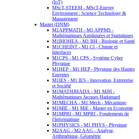
(IoT)
MScT-STEEM - MScT-Energy
Environment : Science Technology &
Management
Master (DNM)
M1APPMATH - M1 APPMS -
Mathématiques Appliquées et Statistiques
M1BIOHEA - M1 BH - Biologie et Santé
M1CHEINT - M1 CI - Chimie et
Interfaces
M1CPS - M1 CPS - Système Cyber
Physique
M1HEP - M1 HEP - Physique des Hautes
Energies
M1IES - M1 IES - Innovation, Entreprise
et Société
M1MATHJHADA - M1 MJH -
Mathématiques Jacques Hadamard
M1MECHA - M1 Mech - Mécanique
M1MIE - M1 MiE - Master en Economie
M1MPRI - M1 MPRI - Fondements de
l'Informatique
M1PHYSICS - M1 PHYS - Physique
M2AAG - M2 AAG - Analyse,
Arithmétique, Géométrie