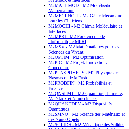
Matériaux et Interfaces
M2MATHMOD - M2 Modélisation
Mathématique
M2MECENCLI - M2 Génie Mécanique
pour les Cliniciens
M2MOCHI - M2 Chimie Moléculaire et
Interfaces
M2MPRI - M2 Fondements de
l'Informatique MPRI
M2MSV - M2 Mathématiques pour les
Sciences du Vivant
M2OPTIM - M2 Optimisation
M2PIC - M2 Projet, Innovation,
Conception
M2PLASPHYFUS - M2 Physique des
Plasmas et de la Fusion
M2PROBFIN - M2 Probabilités et
Finance
M2QNSLMT - M2 Quantique, Lumière,
Matériaux et Nanosciences
M2QUANTDEV - M2 Dispositifs
Quantiques
M2SMNO - M2 Science des Matériaux et
des Nano-Objets
M2SOLIDS - M2 Mécanique des Solides