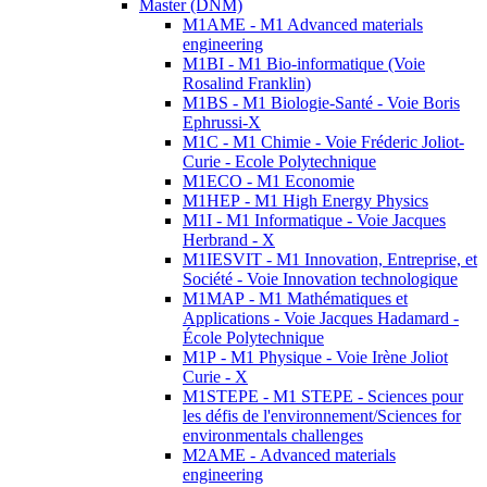
Master (DNM)
M1AME - M1 Advanced materials
engineering
M1BI - M1 Bio-informatique (Voie
Rosalind Franklin)
M1BS - M1 Biologie-Santé - Voie Boris
Ephrussi-X
M1C - M1 Chimie - Voie Fréderic Joliot-
Curie - Ecole Polytechnique
M1ECO - M1 Economie
M1HEP - M1 High Energy Physics
M1I - M1 Informatique - Voie Jacques
Herbrand - X
M1IESVIT - M1 Innovation, Entreprise, et
Société - Voie Innovation technologique
M1MAP - M1 Mathématiques et
Applications - Voie Jacques Hadamard -
École Polytechnique
M1P - M1 Physique - Voie Irène Joliot
Curie - X
M1STEPE - M1 STEPE - Sciences pour
les défis de l'environnement/Sciences for
environmentals challenges
M2AME - Advanced materials
engineering