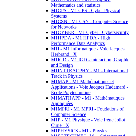
Mathematics and statistics
M1CPS - M1 CPS - Cyber Physical
Systems
M1CSN - M1 CSN - Computer Science
for Networks
M1CYBER - M1 Cyber - Cybersecurity
M1HPDA - M1 HPDA - High
Performance Data Analytics
M1I - M1 Informatique - Voie Jacques
Herbrand - X
M1IGD - M1 IGD - Interaction, Graphic
and Design
M1INTTRACPHY - M1 - International
Track in Physics
M1MAP - M1 Mathématiques et
Applications - Voie Jacques Hadamard -
École Polytechnique
M1MATHAPP - M1 - Mathématiques
Appliquées
M1MPRI - M1 MPRI - Foudations of
Computer Science
M1P - M1 Physique - Voie Irène Joliot
Curie - X
M1PHYSICS - M1 - Physics