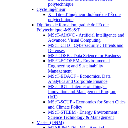
polytechnique
Cycle Ingénieur
X - Titre d’Ingénieur diplômé de l’École
polytechnique
Diplôme de formation gradué de l'Ecole
Polytechnique -MSc&T
MScT-AIAVC - Artificial Intelligence and
Advanced Visual Computing
MScT-CTD - Cybersecurity : Threats and
Defenses
MScT-DSB - Data Science for Business
MScT-ECOSEM - Environmental
Engineering and Sustainability
Management
MScT-EDACF - Economics, Data
Analytics and Corporate Finance
MScT-IOT - Internet of Things :
Innovation and Management Program
(IoT)
MScT-SCUP - Economics for Smart Cities
and Climate Policy
MScT-STEEM - Energy Environment :
Science Technology & Management
Master (DNM)
M1APPMATH - M1 - Applied