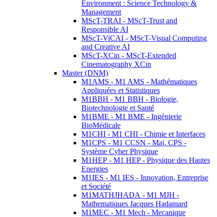
Environment : Science Technology &
Management
MScT-TRAI - MScT-Trust and
Responsible AI
MScT-ViCAI - MScT-Visual Computing
and Creative AI
MScT-XCin - MScT-Extended
Cinematography XCin
Master (DNM)
M1AMS - M1 AMS - Mathématiques
Appliquées et Statistiques
M1BBH - M1 BBH - Biologie,
Biotechnologie et Santé
M1BME - M1 BME - Ingénierie
BioMédicale
M1CHI - M1 CHI - Chimie et Interfaces
M1CPS - M1 CCSN - Maj. CPS -
Système Cyber Physique
M1HEP - M1 HEP - Physique des Hautes
Energies
M1IES - M1 IES - Innovation, Entreprise
et Société
M1MATHJHADA - M1 MJH -
Mathematiques Jacques Hadamard
M1MEC - M1 Mech - Mecanique