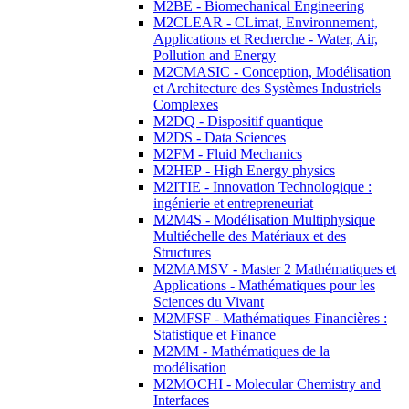
M2BE - Biomechanical Engineering
M2CLEAR - CLimat, Environnement,
Applications et Recherche - Water, Air,
Pollution and Energy
M2CMASIC - Conception, Modélisation
et Architecture des Systèmes Industriels
Complexes
M2DQ - Dispositif quantique
M2DS - Data Sciences
M2FM - Fluid Mechanics
M2HEP - High Energy physics
M2ITIE - Innovation Technologique :
ingénierie et entrepreneuriat
M2M4S - Modélisation Multiphysique
Multiéchelle des Matériaux et des
Structures
M2MAMSV - Master 2 Mathématiques et
Applications - Mathématiques pour les
Sciences du Vivant
M2MFSF - Mathématiques Financières :
Statistique et Finance
M2MM - Mathématiques de la
modélisation
M2MOCHI - Molecular Chemistry and
Interfaces