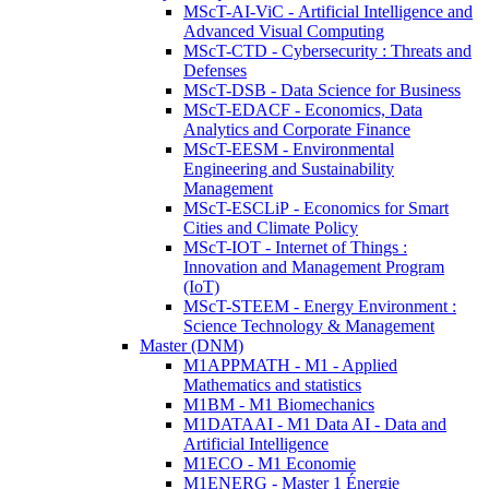
MScT-AI-ViC - Artificial Intelligence and
Advanced Visual Computing
MScT-CTD - Cybersecurity : Threats and
Defenses
MScT-DSB - Data Science for Business
MScT-EDACF - Economics, Data
Analytics and Corporate Finance
MScT-EESM - Environmental
Engineering and Sustainability
Management
MScT-ESCLiP - Economics for Smart
Cities and Climate Policy
MScT-IOT - Internet of Things :
Innovation and Management Program
(IoT)
MScT-STEEM - Energy Environment :
Science Technology & Management
Master (DNM)
M1APPMATH - M1 - Applied
Mathematics and statistics
M1BM - M1 Biomechanics
M1DATAAI - M1 Data AI - Data and
Artificial Intelligence
M1ECO - M1 Economie
M1ENERG - Master 1 Énergie