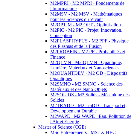
M2MPRI - M2 MPRI - Fondements de
l'Informatique
M2MSV - M2 MSV - Mathématiques
pour les Sciences du Vivant
M2OPTIM - M2 OPT - Optimisation
M2PIC - M2 PIC - Projet, Innovation,
Conception
M2PLASPHYFUS - M2 PPF - Physique
des Plasmas et de la Fusion
M2PROBFIN - M2 PF - Probabilités et
Finance
M2QLMN - M2 QLMN - Quantique,
Lumière, Matériaux et Nanosciences
M2QUANTDEV - M2 QD - Dispositifs
Quantiques
M2SMNO - M2 SMNO - Science des
Matériaux et des Nano-Objets
M2SOLIDS - M2 Solids - Mécanique des
Solides
M2TRADD - M2 TraDD - Transport et
Développement Durable
M2WAPE - M2 WAPE - Eau, Pollution de
l'Air et Energie
Master of Science (CGE)
MSc Entrepreneurs - MSc X-HEC