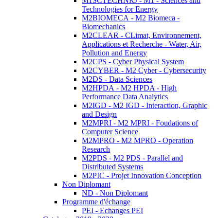
M1SCTECHNRJ - M1 - Sciences and
Technologies for Energy
M2BIOMECA - M2 Biomeca -
Biomechanics
M2CLEAR - CLimat, Environnement,
Applications et Recherche - Water, Air,
Pollution and Energy
M2CPS - Cyber Physical System
M2CYBER - M2 Cyber - Cybersecurity
M2DS - Data Sciences
M2HPDA - M2 HPDA - High
Performance Data Analytics
M2IGD - M2 IGD - Interaction, Graphic
and Design
M2MPRI - M2 MPRI - Foudations of
Computer Science
M2MPRO - M2 MPRO - Operation
Research
M2PDS - M2 PDS - Parallel and
Distributed Systems
M2PIC - Projet Innovation Conception
Non Diplomant
ND - Non Diplomant
Programme d'échange
PEI - Echanges PEI