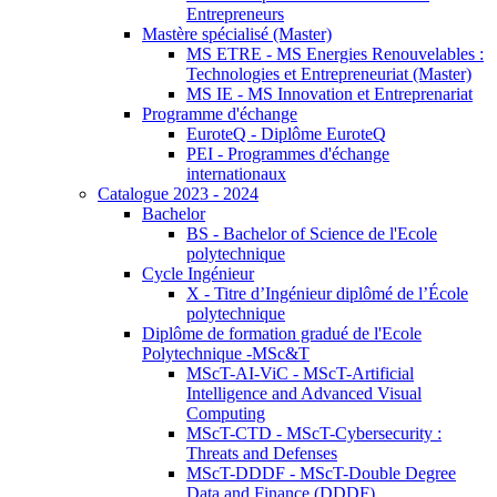
Entrepreneurs
Mastère spécialisé (Master)
MS ETRE - MS Energies Renouvelables :
Technologies et Entrepreneuriat (Master)
MS IE - MS Innovation et Entreprenariat
Programme d'échange
EuroteQ - Diplôme EuroteQ
PEI - Programmes d'échange
internationaux
Catalogue 2023 - 2024
Bachelor
BS - Bachelor of Science de l'Ecole
polytechnique
Cycle Ingénieur
X - Titre d’Ingénieur diplômé de l’École
polytechnique
Diplôme de formation gradué de l'Ecole
Polytechnique -MSc&T
MScT-AI-ViC - MScT-Artificial
Intelligence and Advanced Visual
Computing
MScT-CTD - MScT-Cybersecurity :
Threats and Defenses
MScT-DDDF - MScT-Double Degree
Data and Finance (DDDF)