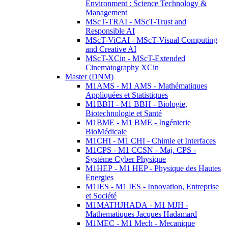
Environment : Science Technology &
Management
MScT-TRAI - MScT-Trust and
Responsible AI
MScT-ViCAI - MScT-Visual Computing
and Creative AI
MScT-XCin - MScT-Extended
Cinematography XCin
Master (DNM)
M1AMS - M1 AMS - Mathématiques
Appliquées et Statistiques
M1BBH - M1 BBH - Biologie,
Biotechnologie et Santé
M1BME - M1 BME - Ingénierie
BioMédicale
M1CHI - M1 CHI - Chimie et Interfaces
M1CPS - M1 CCSN - Maj. CPS -
Système Cyber Physique
M1HEP - M1 HEP - Physique des Hautes
Energies
M1IES - M1 IES - Innovation, Entreprise
et Société
M1MATHJHADA - M1 MJH -
Mathematiques Jacques Hadamard
M1MEC - M1 Mech - Mecanique