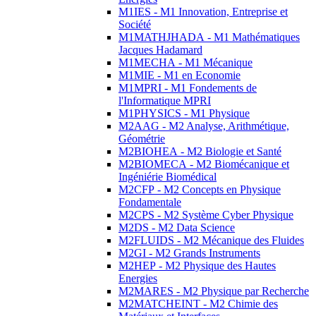
M1IES - M1 Innovation, Entreprise et
Société
M1MATHJHADA - M1 Mathématiques
Jacques Hadamard
M1MECHA - M1 Mécanique
M1MIE - M1 en Economie
M1MPRI - M1 Fondements de
l'Informatique MPRI
M1PHYSICS - M1 Physique
M2AAG - M2 Analyse, Arithmétique,
Géométrie
M2BIOHEA - M2 Biologie et Santé
M2BIOMECA - M2 Biomécanique et
Ingéniérie Biomédical
M2CFP - M2 Concepts en Physique
Fondamentale
M2CPS - M2 Système Cyber Physique
M2DS - M2 Data Science
M2FLUIDS - M2 Mécanique des Fluides
M2GI - M2 Grands Instruments
M2HEP - M2 Physique des Hautes
Energies
M2MARES - M2 Physique par Recherche
M2MATCHEINT - M2 Chimie des