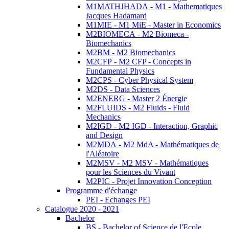
M1MATHJHADA - M1 - Mathematiques
Jacques Hadamard
M1MIE - M1 MiE - Master in Economics
M2BIOMECA - M2 Biomeca -
Biomechanics
M2BM - M2 Biomechanics
M2CFP - M2 CFP - Concepts in
Fundamental Physics
M2CPS - Cyber Physical System
M2DS - Data Sciences
M2ENERG - Master 2 Énergie
M2FLUIDS - M2 Fluids - Fluid
Mechanics
M2IGD - M2 IGD - Interaction, Graphic
and Design
M2MDA - M2 MdA - Mathématiques de
l'Aléatoire
M2MSV - M2 MSV - Mathématiques
pour les Sciences du Vivant
M2PIC - Projet Innovation Conception
Programme d'échange
PEI - Echanges PEI
Catalogue 2020 - 2021
Bachelor
BS - Bachelor of Science de l'Ecole