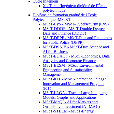
Cycle Ingénieur
X - Titre d’Ingénieur diplômé de l’École
polytechnique
Diplôme de formation gradué de l'Ecole
Polytechnique -MSc&T
MScT-CyS - MScT-Cybersecurity (CyS)
MScT-DDDF - MScT-Double Degree
Data and Finance (DDDF)
MScT-DEPP - MScT-Data and Economics
for Public Policy (DEPP)
MScT-DSAIB - MScT-Data Science and
AI for Business
MScT-EDACF - MScT-Economics, Data
Analytics and Corporate Finance
MScT-EESM - MScT-Environmental
Engineering and Sustainability
Management
MScT-IOT - MScT-Internet of Things :
Innovation and Management Program
(IoT)
MScT-LLGA - Track : Large Language
Models, Graphs and Applications
MScT-MaQI - AI for Markets and
Quantitative Investment (AI-MaQI)
MScT-STEEM - MScT-Energy