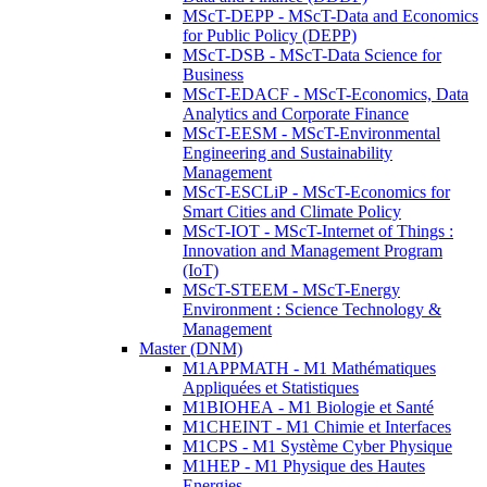
MScT-DEPP - MScT-Data and Economics
for Public Policy (DEPP)
MScT-DSB - MScT-Data Science for
Business
MScT-EDACF - MScT-Economics, Data
Analytics and Corporate Finance
MScT-EESM - MScT-Environmental
Engineering and Sustainability
Management
MScT-ESCLiP - MScT-Economics for
Smart Cities and Climate Policy
MScT-IOT - MScT-Internet of Things :
Innovation and Management Program
(IoT)
MScT-STEEM - MScT-Energy
Environment : Science Technology &
Management
Master (DNM)
M1APPMATH - M1 Mathématiques
Appliquées et Statistiques
M1BIOHEA - M1 Biologie et Santé
M1CHEINT - M1 Chimie et Interfaces
M1CPS - M1 Système Cyber Physique
M1HEP - M1 Physique des Hautes
Energies