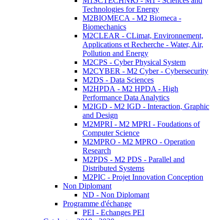
M1SCTECHNRJ - M1 - Sciences and
Technologies for Energy
M2BIOMECA - M2 Biomeca -
Biomechanics
M2CLEAR - CLimat, Environnement,
Applications et Recherche - Water, Air,
Pollution and Energy
M2CPS - Cyber Physical System
M2CYBER - M2 Cyber - Cybersecurity
M2DS - Data Sciences
M2HPDA - M2 HPDA - High
Performance Data Analytics
M2IGD - M2 IGD - Interaction, Graphic
and Design
M2MPRI - M2 MPRI - Foudations of
Computer Science
M2MPRO - M2 MPRO - Operation
Research
M2PDS - M2 PDS - Parallel and
Distributed Systems
M2PIC - Projet Innovation Conception
Non Diplomant
ND - Non Diplomant
Programme d'échange
PEI - Echanges PEI