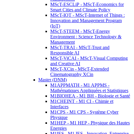
MScT-ESCLiP - MScT-Economics for
Smart Cities and Climate Policy
MScT-IOT - MScT-Internet of Things :
Innovation and Management Program
(IoT)
MScT-STEEM - MScT-Energy
Environment : Science Technology &
Management
MScT-TRAI - MScT-Trust and
Responsible AI
MScT-ViCAI - MScT-Visual Computing
and Creative AI
MScT-XCin - MScT-Extended
Cinematography XCin
Master (DNM)
M1APPMATH - M1 APPMS -
Mathématiques Appliquées et Statistiques
M1BIOHEA - M1 BH - Biologie et Santé
M1CHEINT - M1 CI - Chimie et
Interfaces
M1CPS - M1 CPS - Système Cyber
Physique
M1HEP - M1 HEP - Physique des Hautes
Energies
M1IES - M1 IES - Innovation, Entreprise