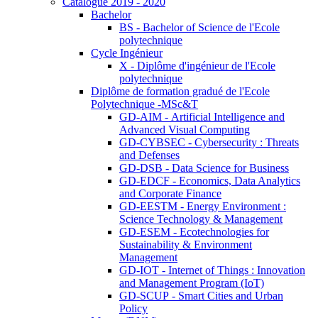
Catalogue 2019 - 2020
Bachelor
BS - Bachelor of Science de l'Ecole
polytechnique
Cycle Ingénieur
X - Diplôme d'ingénieur de l'Ecole
polytechnique
Diplôme de formation gradué de l'Ecole
Polytechnique -MSc&T
GD-AIM - Artificial Intelligence and
Advanced Visual Computing
GD-CYBSEC - Cybersecurity : Threats
and Defenses
GD-DSB - Data Science for Business
GD-EDCF - Economics, Data Analytics
and Corporate Finance
GD-EESTM - Energy Environment :
Science Technology & Management
GD-ESEM - Ecotechnologies for
Sustainability & Environment
Management
GD-IOT - Internet of Things : Innovation
and Management Program (IoT)
GD-SCUP - Smart Cities and Urban
Policy