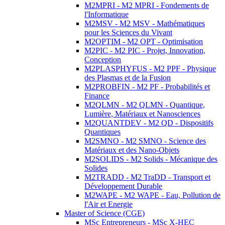
M2MPRI - M2 MPRI - Fondements de
l'Informatique
M2MSV - M2 MSV - Mathématiques
pour les Sciences du Vivant
M2OPTIM - M2 OPT - Optimisation
M2PIC - M2 PIC - Projet, Innovation,
Conception
M2PLASPHYFUS - M2 PPF - Physique
des Plasmas et de la Fusion
M2PROBFIN - M2 PF - Probabilités et
Finance
M2QLMN - M2 QLMN - Quantique,
Lumière, Matériaux et Nanosciences
M2QUANTDEV - M2 QD - Dispositifs
Quantiques
M2SMNO - M2 SMNO - Science des
Matériaux et des Nano-Objets
M2SOLIDS - M2 Solids - Mécanique des
Solides
M2TRADD - M2 TraDD - Transport et
Développement Durable
M2WAPE - M2 WAPE - Eau, Pollution de
l'Air et Energie
Master of Science (CGE)
MSc Entrepreneurs - MSc X-HEC