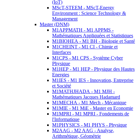
(IoT)
MScT-STEEM - MScT-Energy
Environment : Science Technology &
Management
Master (DNM)
M1APPMATH - M1 APPMS -
Mathématiques Appliquées et Statistiques
M1BIOHEA - M1 BH - Biologie et Santé
M1CHEINT - M1 CI - Chimie et
Interfaces
M1CPS - M1 CPS - Système Cyber
Physique
M1HEP - M1 HEP - Physique des Hautes
Energies
M1IES - M1 IES - Innovation, Entreprise
et Société
M1MATHJHADA - M1 MJH -
Mathématiques Jacques Hadamard
M1MECHA - M1 Mech - Mécanique
M1MIE - M1 MiE - Master en Economie
M1MPRI - M1 MPRI - Fondements de
l'Informatique
M1PHYSICS - M1 PHYS - Physique
M2AAG - M2 AAG - Analyse,
Arithmétique, Géométrie