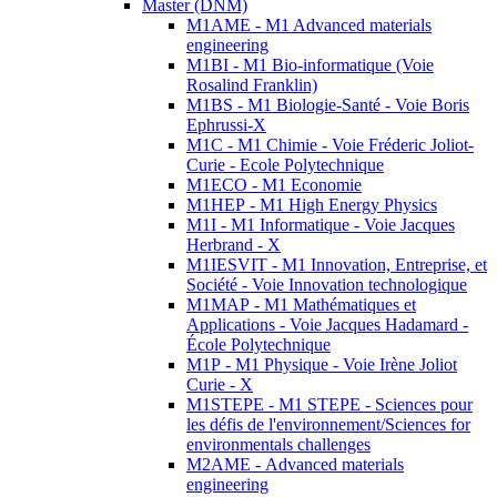
Master (DNM)
M1AME - M1 Advanced materials
engineering
M1BI - M1 Bio-informatique (Voie
Rosalind Franklin)
M1BS - M1 Biologie-Santé - Voie Boris
Ephrussi-X
M1C - M1 Chimie - Voie Fréderic Joliot-
Curie - Ecole Polytechnique
M1ECO - M1 Economie
M1HEP - M1 High Energy Physics
M1I - M1 Informatique - Voie Jacques
Herbrand - X
M1IESVIT - M1 Innovation, Entreprise, et
Société - Voie Innovation technologique
M1MAP - M1 Mathématiques et
Applications - Voie Jacques Hadamard -
École Polytechnique
M1P - M1 Physique - Voie Irène Joliot
Curie - X
M1STEPE - M1 STEPE - Sciences pour
les défis de l'environnement/Sciences for
environmentals challenges
M2AME - Advanced materials
engineering