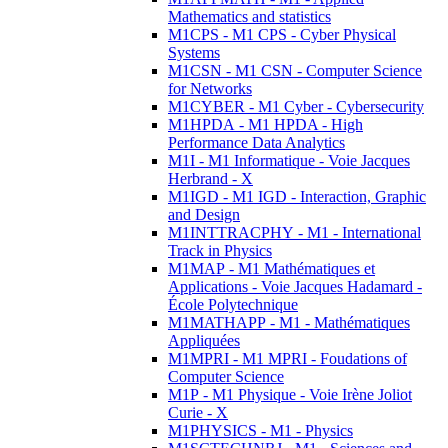
Mathematics and statistics
M1CPS - M1 CPS - Cyber Physical
Systems
M1CSN - M1 CSN - Computer Science
for Networks
M1CYBER - M1 Cyber - Cybersecurity
M1HPDA - M1 HPDA - High
Performance Data Analytics
M1I - M1 Informatique - Voie Jacques
Herbrand - X
M1IGD - M1 IGD - Interaction, Graphic
and Design
M1INTTRACPHY - M1 - International
Track in Physics
M1MAP - M1 Mathématiques et
Applications - Voie Jacques Hadamard -
École Polytechnique
M1MATHAPP - M1 - Mathématiques
Appliquées
M1MPRI - M1 MPRI - Foudations of
Computer Science
M1P - M1 Physique - Voie Irène Joliot
Curie - X
M1PHYSICS - M1 - Physics