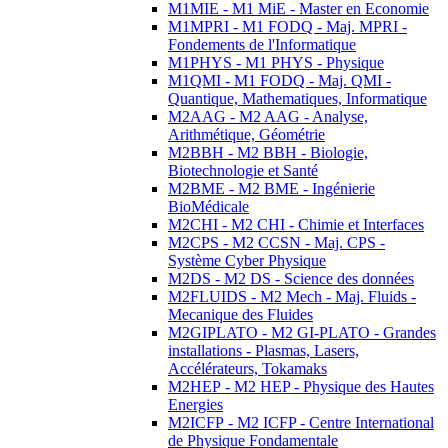
M1MIE - M1 MiE - Master en Economie
M1MPRI - M1 FODQ - Maj. MPRI -
Fondements de l'Informatique
M1PHYS - M1 PHYS - Physique
M1QMI - M1 FODQ - Maj. QMI -
Quantique, Mathematiques, Informatique
M2AAG - M2 AAG - Analyse,
Arithmétique, Géométrie
M2BBH - M2 BBH - Biologie,
Biotechnologie et Santé
M2BME - M2 BME - Ingénierie
BioMédicale
M2CHI - M2 CHI - Chimie et Interfaces
M2CPS - M2 CCSN - Maj. CPS -
Système Cyber Physique
M2DS - M2 DS - Science des données
M2FLUIDS - M2 Mech - Maj. Fluids -
Mecanique des Fluides
M2GIPLATO - M2 GI-PLATO - Grandes
installations - Plasmas, Lasers,
Accélérateurs, Tokamaks
M2HEP - M2 HEP - Physique des Hautes
Energies
M2ICFP - M2 ICFP - Centre International
de Physique Fondamentale