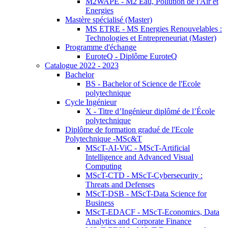
M2WAPE - M2 Eau, Pollution de l'Air et
Energies
Mastère spécialisé (Master)
MS ETRE - MS Energies Renouvelables :
Technologies et Entrepreneuriat (Master)
Programme d'échange
EuroteQ - Diplôme EuroteQ
Catalogue 2022 - 2023
Bachelor
BS - Bachelor of Science de l'Ecole
polytechnique
Cycle Ingénieur
X - Titre d’Ingénieur diplômé de l’École
polytechnique
Diplôme de formation gradué de l'Ecole
Polytechnique -MSc&T
MScT-AI-ViC - MScT-Artificial
Intelligence and Advanced Visual
Computing
MScT-CTD - MScT-Cybersecurity :
Threats and Defenses
MScT-DSB - MScT-Data Science for
Business
MScT-EDACF - MScT-Economics, Data
Analytics and Corporate Finance