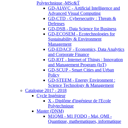
Polytechnique -MSc&T
GD-AIAVC - Artificial Intelligence and
Advanced Visual Computing
GD-CTD - Cybersecurity : Threats &
Defenses
GD-DSB - Data Science for Business
GD-ECOSEM - Ecotechnologies for
Sustainability & Environment
Management
GD-EDACF - Economics, Data Analytics
and Corporate Finance
GD-IOT - Internet of Things : Innovation
and Management Program (IoT)
GD-SCUP - Smart Cities and Urban
Policy
GD-STEEM - Energy Environment :
Science Technology & Management
Catalogue 2017 - 2018
Cycle Ingénieur
X - Diplôme d'ingénieur de l'Ecole
Polytechnique
Master (DNM)
M1QMI - M1 FODQ - Maj. QMI -
Quantique, mathematiques, informatique