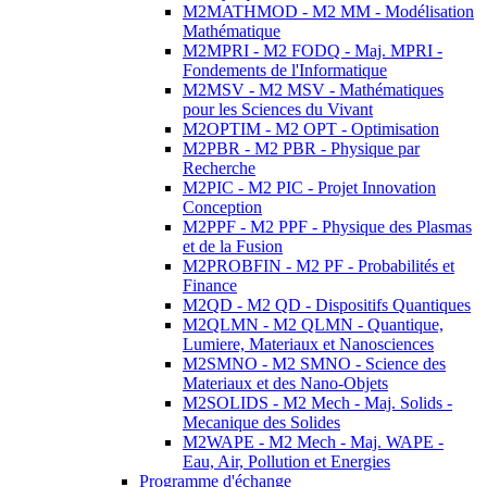
M2MATHMOD - M2 MM - Modélisation
Mathématique
M2MPRI - M2 FODQ - Maj. MPRI -
Fondements de l'Informatique
M2MSV - M2 MSV - Mathématiques
pour les Sciences du Vivant
M2OPTIM - M2 OPT - Optimisation
M2PBR - M2 PBR - Physique par
Recherche
M2PIC - M2 PIC - Projet Innovation
Conception
M2PPF - M2 PPF - Physique des Plasmas
et de la Fusion
M2PROBFIN - M2 PF - Probabilités et
Finance
M2QD - M2 QD - Dispositifs Quantiques
M2QLMN - M2 QLMN - Quantique,
Lumiere, Materiaux et Nanosciences
M2SMNO - M2 SMNO - Science des
Materiaux et des Nano-Objets
M2SOLIDS - M2 Mech - Maj. Solids -
Mecanique des Solides
M2WAPE - M2 Mech - Maj. WAPE -
Eau, Air, Pollution et Energies
Programme d'échange