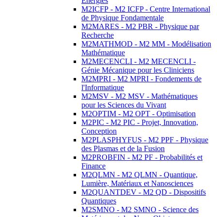
Energies
M2ICFP - M2 ICFP - Centre International
de Physique Fondamentale
M2MARES - M2 PBR - Physique par
Recherche
M2MATHMOD - M2 MM - Modélisation
Mathématique
M2MECENCLI - M2 MECENCLI -
Génie Mécanique pour les Cliniciens
M2MPRI - M2 MPRI - Fondements de
l'Informatique
M2MSV - M2 MSV - Mathématiques
pour les Sciences du Vivant
M2OPTIM - M2 OPT - Optimisation
M2PIC - M2 PIC - Projet, Innovation,
Conception
M2PLASPHYFUS - M2 PPF - Physique
des Plasmas et de la Fusion
M2PROBFIN - M2 PF - Probabilités et
Finance
M2QLMN - M2 QLMN - Quantique,
Lumière, Matériaux et Nanosciences
M2QUANTDEV - M2 QD - Dispositifs
Quantiques
M2SMNO - M2 SMNO - Science des