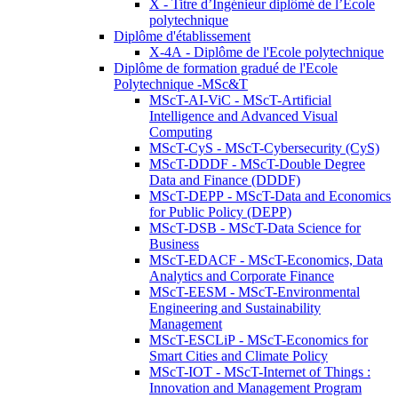
X - Titre d’Ingénieur diplômé de l’École
polytechnique
Diplôme d'établissement
X-4A - Diplôme de l'Ecole polytechnique
Diplôme de formation gradué de l'Ecole
Polytechnique -MSc&T
MScT-AI-ViC - MScT-Artificial
Intelligence and Advanced Visual
Computing
MScT-CyS - MScT-Cybersecurity (CyS)
MScT-DDDF - MScT-Double Degree
Data and Finance (DDDF)
MScT-DEPP - MScT-Data and Economics
for Public Policy (DEPP)
MScT-DSB - MScT-Data Science for
Business
MScT-EDACF - MScT-Economics, Data
Analytics and Corporate Finance
MScT-EESM - MScT-Environmental
Engineering and Sustainability
Management
MScT-ESCLiP - MScT-Economics for
Smart Cities and Climate Policy
MScT-IOT - MScT-Internet of Things :
Innovation and Management Program