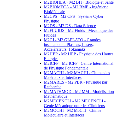
M2BIOHEA - M2 BH - Biologie et Santé
M2BIOMECA - M2 BME - Ingénierie
BioMédicale
M2CPS - M2 CPS - Système Cyber
Physique
M2DS - M2 DS - Data Science
M2FLUIDS - M2 Fluids - Mécanique des
Fluides
M2GI - M2 GI-PLATO - Grandes
installations - Plasmas, Lasers,
Accélérateurs, Tokamaks
M2HEP - M2 HEP - Physique des Hautes
Energies
M2ICFP - M2 ICFP - Centre International
de Physique Fondamentale
M2MACHI - M2 MACHI - Chimie des
Matériaux et Interfaces
M2MARES - M2 PBR - Physique par
Recherche
M2MATHMOD - M2 MM - Modélisation
Mathématique
M2MECENCLI - M2 MECENCLI -
Génie Mécanique pour les Cliniciens
M2MOCHI - M2 MoChI - Chimie
Moléculaire et Interfaces