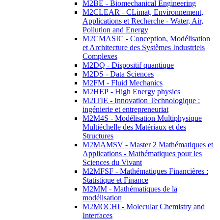
M2BE - Biomechanical Engineering
M2CLEAR - CLimat, Environnement,
Applications et Recherche - Water, Air,
Pollution and Energy
M2CMASIC - Conception, Modélisation
et Architecture des Systèmes Industriels
Complexes
M2DQ - Dispositif quantique
M2DS - Data Sciences
M2FM - Fluid Mechanics
M2HEP - High Energy physics
M2ITIE - Innovation Technologique :
ingénierie et entrepreneuriat
M2M4S - Modélisation Multiphysique
Multiéchelle des Matériaux et des
Structures
M2MAMSV - Master 2 Mathématiques et
Applications - Mathématiques pour les
Sciences du Vivant
M2MFSF - Mathématiques Financières :
Statistique et Finance
M2MM - Mathématiques de la
modélisation
M2MOCHI - Molecular Chemistry and
Interfaces