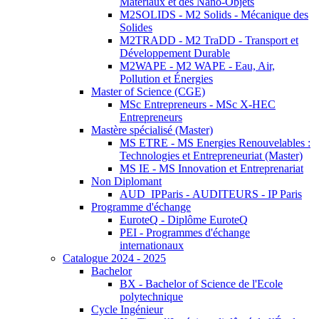
Matériaux et des Nano-Objets
M2SOLIDS - M2 Solids - Mécanique des
Solides
M2TRADD - M2 TraDD - Transport et
Développement Durable
M2WAPE - M2 WAPE - Eau, Air,
Pollution et Énergies
Master of Science (CGE)
MSc Entrepreneurs - MSc X-HEC
Entrepreneurs
Mastère spécialisé (Master)
MS ETRE - MS Energies Renouvelables :
Technologies et Entrepreneuriat (Master)
MS IE - MS Innovation et Entreprenariat
Non Diplomant
AUD_IPParis - AUDITEURS - IP Paris
Programme d'échange
EuroteQ - Diplôme EuroteQ
PEI - Programmes d'échange
internationaux
Catalogue 2024 - 2025
Bachelor
BX - Bachelor of Science de l'Ecole
polytechnique
Cycle Ingénieur