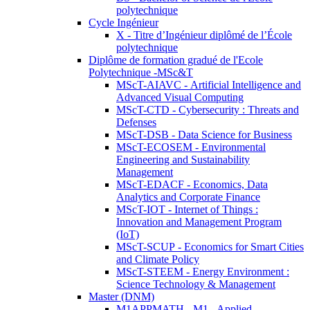
polytechnique
Cycle Ingénieur
X - Titre d’Ingénieur diplômé de l’École
polytechnique
Diplôme de formation gradué de l'Ecole
Polytechnique -MSc&T
MScT-AIAVC - Artificial Intelligence and
Advanced Visual Computing
MScT-CTD - Cybersecurity : Threats and
Defenses
MScT-DSB - Data Science for Business
MScT-ECOSEM - Environmental
Engineering and Sustainability
Management
MScT-EDACF - Economics, Data
Analytics and Corporate Finance
MScT-IOT - Internet of Things :
Innovation and Management Program
(IoT)
MScT-SCUP - Economics for Smart Cities
and Climate Policy
MScT-STEEM - Energy Environment :
Science Technology & Management
Master (DNM)
M1APPMATH - M1 - Applied