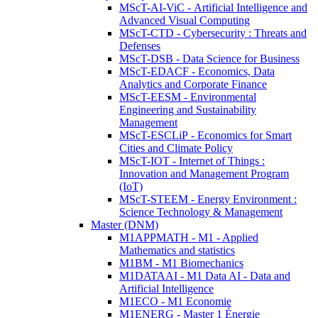
MScT-AI-ViC - Artificial Intelligence and
Advanced Visual Computing
MScT-CTD - Cybersecurity : Threats and
Defenses
MScT-DSB - Data Science for Business
MScT-EDACF - Economics, Data
Analytics and Corporate Finance
MScT-EESM - Environmental
Engineering and Sustainability
Management
MScT-ESCLiP - Economics for Smart
Cities and Climate Policy
MScT-IOT - Internet of Things :
Innovation and Management Program
(IoT)
MScT-STEEM - Energy Environment :
Science Technology & Management
Master (DNM)
M1APPMATH - M1 - Applied
Mathematics and statistics
M1BM - M1 Biomechanics
M1DATAAI - M1 Data AI - Data and
Artificial Intelligence
M1ECO - M1 Economie
M1ENERG - Master 1 Énergie