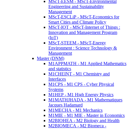
MScT-EESM - MScT-Environmental
Engineering and Sustainability
Management
MScT-ESCLiP - MScT-Economics for
Smart Cities and Climate Policy
MScT-IOT - MScT-Internet of Things :
Innovation and Management Program
(IoT)
MScT-STEEM - MScT-Energy
Environment : Science Technology &
Management
Master (DNM)
M1APPMATH - M1 Applied Mathematics
and statistics
M1CHEINT - M1 Chemistry and
Interfaces
M1CPS - M1 CPS - Cyber Physical
Systems
M1HEP - M1 High Energy Physics
M1MATHJHADA - M1 Mathematiques
Jacques Hadamard
M1MECHA - M1 Mechanics
M1MIE - M1 MIE - Master in Economics
M2BIOHEA - M2 Biology and Health
M2BIOMECA - M2 Biomeca -