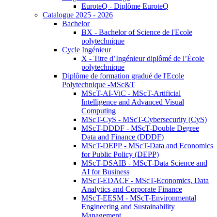
EuroteQ - Diplôme EuroteQ
Catalogue 2025 - 2026
Bachelor
BX - Bachelor of Science de l'Ecole
polytechnique
Cycle Ingénieur
X - Titre d’Ingénieur diplômé de l’École
polytechnique
Diplôme de formation gradué de l'Ecole
Polytechnique -MSc&T
MScT-AI-ViC - MScT-Artificial
Intelligence and Advanced Visual
Computing
MScT-CyS - MScT-Cybersecurity (CyS)
MScT-DDDF - MScT-Double Degree
Data and Finance (DDDF)
MScT-DEPP - MScT-Data and Economics
for Public Policy (DEPP)
MScT-DSAIB - MScT-Data Science and
AI for Business
MScT-EDACF - MScT-Economics, Data
Analytics and Corporate Finance
MScT-EESM - MScT-Environmental
Engineering and Sustainability
Management