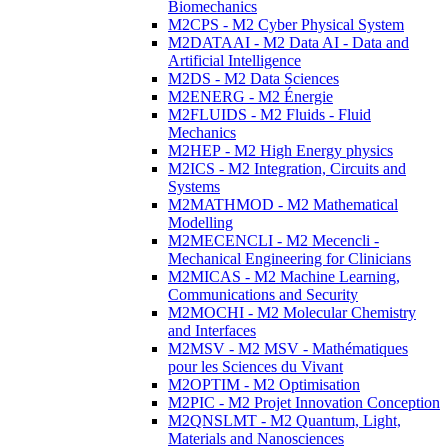
Biomechanics
M2CPS - M2 Cyber Physical System
M2DATAAI - M2 Data AI - Data and
Artificial Intelligence
M2DS - M2 Data Sciences
M2ENERG - M2 Énergie
M2FLUIDS - M2 Fluids - Fluid
Mechanics
M2HEP - M2 High Energy physics
M2ICS - M2 Integration, Circuits and
Systems
M2MATHMOD - M2 Mathematical
Modelling
M2MECENCLI - M2 Mecencli -
Mechanical Engineering for Clinicians
M2MICAS - M2 Machine Learning,
Communications and Security
M2MOCHI - M2 Molecular Chemistry
and Interfaces
M2MSV - M2 MSV - Mathématiques
pour les Sciences du Vivant
M2OPTIM - M2 Optimisation
M2PIC - M2 Projet Innovation Conception
M2QNSLMT - M2 Quantum, Light,
Materials and Nanosciences