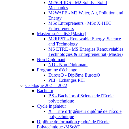
M2SOLIDS - M2 Solids - Solid
Mechanics
M2WAPE - M2 Water, Air, Pollution and
Energy
MSc Entrepreneurs - MSc X-HEC
Entrepreneurs
Mastère spécialisé (Master)
M2REST - Renewable Energy, Science
and Technology
MS ETRE - MS Energies Renouvelables :
Technologies & Entrepreneuriat (Master)
Non Diplomant
ND - Non Diplomant
Programme d'échange
EuroteQ - Diplôme EuroteQ
PEI - Echanges PEI
Catalogue 2021 - 2022
Bachelor
BS - Bachelor of Science de l'Ecole
polytechnique
Cycle Ingénieur
X - Titre d’Ingénieur diplômé de l’École
polytechnique
Diplôme de formation gradué de l'Ecole
Polytechnique -MSc&T