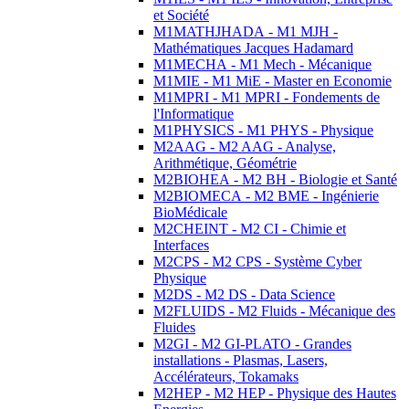
et Société
M1MATHJHADA - M1 MJH -
Mathématiques Jacques Hadamard
M1MECHA - M1 Mech - Mécanique
M1MIE - M1 MiE - Master en Economie
M1MPRI - M1 MPRI - Fondements de
l'Informatique
M1PHYSICS - M1 PHYS - Physique
M2AAG - M2 AAG - Analyse,
Arithmétique, Géométrie
M2BIOHEA - M2 BH - Biologie et Santé
M2BIOMECA - M2 BME - Ingénierie
BioMédicale
M2CHEINT - M2 CI - Chimie et
Interfaces
M2CPS - M2 CPS - Système Cyber
Physique
M2DS - M2 DS - Data Science
M2FLUIDS - M2 Fluids - Mécanique des
Fluides
M2GI - M2 GI-PLATO - Grandes
installations - Plasmas, Lasers,
Accélérateurs, Tokamaks
M2HEP - M2 HEP - Physique des Hautes