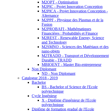
M2OPT - Optimisation
M2PIC - Projet Innovation Conception
M2PICA - Projet Innovation Conception -
Alternance
M2PPF - Physique des Plasmas et de la
Fusion
M2PROBAFI - Mathématiques
Financières : Probabilités et Finance
M2REST - Renewable Energy, Science
and Technology
M2SMNO - Sciences des Matériaux et des
nano-objets
M2TRADD - Transport et Développement
Durable - TRADD
MBIOENT - Master Bio-entrepreneur
Non Diplomant
ND - Non Diplomant
Catalogue 2018 - 2019
Bachelor
BS - Bachelor of Science de l'Ecole
polytechnique
Cycle Ingénieur
X - Diplôme d'ingénieur de l'Ecole
polytechnique
Diplôme de formation gradué de l'Ecole