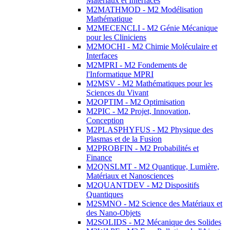
Matériaux et Interfaces
M2MATHMOD - M2 Modélisation
Mathématique
M2MECENCLI - M2 Génie Mécanique
pour les Cliniciens
M2MOCHI - M2 Chimie Moléculaire et
Interfaces
M2MPRI - M2 Fondements de
l'Informatique MPRI
M2MSV - M2 Mathématiques pour les
Sciences du Vivant
M2OPTIM - M2 Optimisation
M2PIC - M2 Projet, Innovation,
Conception
M2PLASPHYFUS - M2 Physique des
Plasmas et de la Fusion
M2PROBFIN - M2 Probabilités et
Finance
M2QNSLMT - M2 Quantique, Lumière,
Matériaux et Nanosciences
M2QUANTDEV - M2 Dispositifs
Quantiques
M2SMNO - M2 Science des Matériaux et
des Nano-Objets
M2SOLIDS - M2 Mécanique des Solides