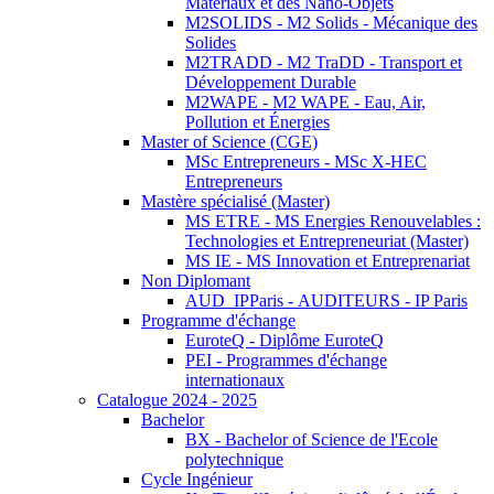
Matériaux et des Nano-Objets
M2SOLIDS - M2 Solids - Mécanique des
Solides
M2TRADD - M2 TraDD - Transport et
Développement Durable
M2WAPE - M2 WAPE - Eau, Air,
Pollution et Énergies
Master of Science (CGE)
MSc Entrepreneurs - MSc X-HEC
Entrepreneurs
Mastère spécialisé (Master)
MS ETRE - MS Energies Renouvelables :
Technologies et Entrepreneuriat (Master)
MS IE - MS Innovation et Entreprenariat
Non Diplomant
AUD_IPParis - AUDITEURS - IP Paris
Programme d'échange
EuroteQ - Diplôme EuroteQ
PEI - Programmes d'échange
internationaux
Catalogue 2024 - 2025
Bachelor
BX - Bachelor of Science de l'Ecole
polytechnique
Cycle Ingénieur