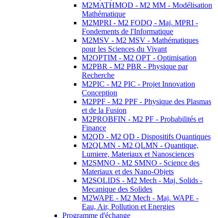
M2MATHMOD - M2 MM - Modélisation
Mathématique
M2MPRI - M2 FODQ - Maj. MPRI -
Fondements de l'Informatique
M2MSV - M2 MSV - Mathématiques
pour les Sciences du Vivant
M2OPTIM - M2 OPT - Optimisation
M2PBR - M2 PBR - Physique par
Recherche
M2PIC - M2 PIC - Projet Innovation
Conception
M2PPF - M2 PPF - Physique des Plasmas
et de la Fusion
M2PROBFIN - M2 PF - Probabilités et
Finance
M2QD - M2 QD - Dispositifs Quantiques
M2QLMN - M2 QLMN - Quantique,
Lumiere, Materiaux et Nanosciences
M2SMNO - M2 SMNO - Science des
Materiaux et des Nano-Objets
M2SOLIDS - M2 Mech - Maj. Solids -
Mecanique des Solides
M2WAPE - M2 Mech - Maj. WAPE -
Eau, Air, Pollution et Energies
Programme d'échange