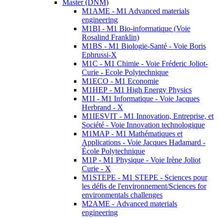
Master (DNM)
M1AME - M1 Advanced materials
engineering
M1BI - M1 Bio-informatique (Voie
Rosalind Franklin)
M1BS - M1 Biologie-Santé - Voie Boris
Ephrussi-X
M1C - M1 Chimie - Voie Fréderic Joliot-
Curie - Ecole Polytechnique
M1ECO - M1 Economie
M1HEP - M1 High Energy Physics
M1I - M1 Informatique - Voie Jacques
Herbrand - X
M1IESVIT - M1 Innovation, Entreprise, et
Société - Voie Innovation technologique
M1MAP - M1 Mathématiques et
Applications - Voie Jacques Hadamard -
École Polytechnique
M1P - M1 Physique - Voie Irène Joliot
Curie - X
M1STEPE - M1 STEPE - Sciences pour
les défis de l'environnement/Sciences for
environmentals challenges
M2AME - Advanced materials
engineering