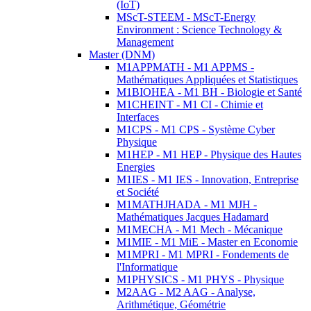
(IoT)
MScT-STEEM - MScT-Energy
Environment : Science Technology &
Management
Master (DNM)
M1APPMATH - M1 APPMS -
Mathématiques Appliquées et Statistiques
M1BIOHEA - M1 BH - Biologie et Santé
M1CHEINT - M1 CI - Chimie et
Interfaces
M1CPS - M1 CPS - Système Cyber
Physique
M1HEP - M1 HEP - Physique des Hautes
Energies
M1IES - M1 IES - Innovation, Entreprise
et Société
M1MATHJHADA - M1 MJH -
Mathématiques Jacques Hadamard
M1MECHA - M1 Mech - Mécanique
M1MIE - M1 MiE - Master en Economie
M1MPRI - M1 MPRI - Fondements de
l'Informatique
M1PHYSICS - M1 PHYS - Physique
M2AAG - M2 AAG - Analyse,
Arithmétique, Géométrie