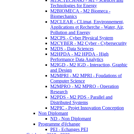
M1SCTECHNRJ - M1 - Sciences and
Technologies for Energy
M2BIOMECA - M2 Biomeca -
Biomechanics
M2CLEAR - CLimat, Environnement,
Applications et Recherche - Water, Air,
Pollution and Energy
M2CPS - Cyber Physical System
M2CYBER - M2 Cyber - Cybersecurity
M2DS - Data Sciences
M2HPDA - M2 HPDA - High
Performance Data Analytics
M2IGD - M2 IGD - Interaction, Graphic
and Design
M2MPRI - M2 MPRI - Foudations of
Computer Science
M2MPRO - M2 MPRO - Operation
Research
M2PDS - M2 PDS - Parallel and
Distributed Systems
M2PIC - Projet Innovation Conception
Non Diplomant
ND - Non Diplomant
Programme d'échange
PEI - Echanges PEI