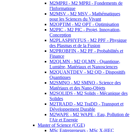
M2MPRI - M2 MPRI - Fondements de
l'Informatique
M2MSV - M2 MSV - Mathématiques
pour les Sciences du Vivant
M2OPTIM - M2 OPT - Optimisation
M2PIC - M2 PIC - Projet, Innovation,
Conception
M2PLASPHYFUS - M2 PPF - Physique
des Plasmas et de la Fusion
M2PROBFIN - M2 PF - Probabilités et
Finance
M2QLMN - M2 QLMN - Quantique,
Lumière, Matériaux et Nanosciences
M2QUANTDEV - M2 QD - Dispositifs
Quantiques
M2SMNO - M2 SMNO - Science des
Matériaux et des Nano-Objets
M2SOLIDS - M2 Solids - Mécanique des
Solides
M2TRADD - M2 TraDD - Transport et
Développement Durable
M2WAPE - M2 WAPE - Eau, Pollution de
l'Air et Energie
Master of Science (CGE)
MSc Entrepreneurs - MSc X-HEC