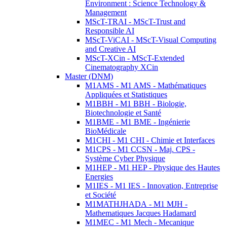
Environment : Science Technology &
Management
MScT-TRAI - MScT-Trust and
Responsible AI
MScT-ViCAI - MScT-Visual Computing
and Creative AI
MScT-XCin - MScT-Extended
Cinematography XCin
Master (DNM)
M1AMS - M1 AMS - Mathématiques
Appliquées et Statistiques
M1BBH - M1 BBH - Biologie,
Biotechnologie et Santé
M1BME - M1 BME - Ingénierie
BioMédicale
M1CHI - M1 CHI - Chimie et Interfaces
M1CPS - M1 CCSN - Maj. CPS -
Système Cyber Physique
M1HEP - M1 HEP - Physique des Hautes
Energies
M1IES - M1 IES - Innovation, Entreprise
et Société
M1MATHJHADA - M1 MJH -
Mathematiques Jacques Hadamard
M1MEC - M1 Mech - Mecanique