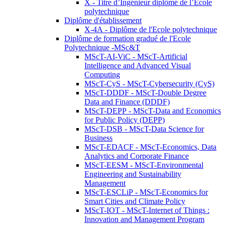
X - Titre d’Ingénieur diplômé de l’École
polytechnique
Diplôme d'établissement
X-4A - Diplôme de l'Ecole polytechnique
Diplôme de formation gradué de l'Ecole
Polytechnique -MSc&T
MScT-AI-ViC - MScT-Artificial
Intelligence and Advanced Visual
Computing
MScT-CyS - MScT-Cybersecurity (CyS)
MScT-DDDF - MScT-Double Degree
Data and Finance (DDDF)
MScT-DEPP - MScT-Data and Economics
for Public Policy (DEPP)
MScT-DSB - MScT-Data Science for
Business
MScT-EDACF - MScT-Economics, Data
Analytics and Corporate Finance
MScT-EESM - MScT-Environmental
Engineering and Sustainability
Management
MScT-ESCLiP - MScT-Economics for
Smart Cities and Climate Policy
MScT-IOT - MScT-Internet of Things :
Innovation and Management Program