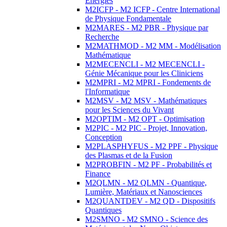
Energies
M2ICFP - M2 ICFP - Centre International
de Physique Fondamentale
M2MARES - M2 PBR - Physique par
Recherche
M2MATHMOD - M2 MM - Modélisation
Mathématique
M2MECENCLI - M2 MECENCLI -
Génie Mécanique pour les Cliniciens
M2MPRI - M2 MPRI - Fondements de
l'Informatique
M2MSV - M2 MSV - Mathématiques
pour les Sciences du Vivant
M2OPTIM - M2 OPT - Optimisation
M2PIC - M2 PIC - Projet, Innovation,
Conception
M2PLASPHYFUS - M2 PPF - Physique
des Plasmas et de la Fusion
M2PROBFIN - M2 PF - Probabilités et
Finance
M2QLMN - M2 QLMN - Quantique,
Lumière, Matériaux et Nanosciences
M2QUANTDEV - M2 QD - Dispositifs
Quantiques
M2SMNO - M2 SMNO - Science des