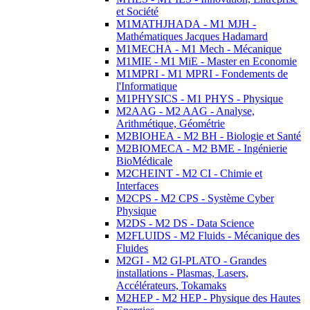
et Société
M1MATHJHADA - M1 MJH -
Mathématiques Jacques Hadamard
M1MECHA - M1 Mech - Mécanique
M1MIE - M1 MiE - Master en Economie
M1MPRI - M1 MPRI - Fondements de
l'Informatique
M1PHYSICS - M1 PHYS - Physique
M2AAG - M2 AAG - Analyse,
Arithmétique, Géométrie
M2BIOHEA - M2 BH - Biologie et Santé
M2BIOMECA - M2 BME - Ingénierie
BioMédicale
M2CHEINT - M2 CI - Chimie et
Interfaces
M2CPS - M2 CPS - Système Cyber
Physique
M2DS - M2 DS - Data Science
M2FLUIDS - M2 Fluids - Mécanique des
Fluides
M2GI - M2 GI-PLATO - Grandes
installations - Plasmas, Lasers,
Accélérateurs, Tokamaks
M2HEP - M2 HEP - Physique des Hautes