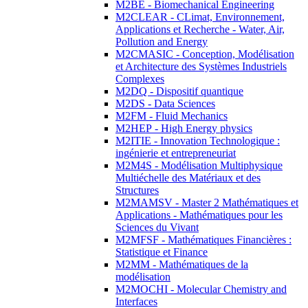
M2BE - Biomechanical Engineering
M2CLEAR - CLimat, Environnement,
Applications et Recherche - Water, Air,
Pollution and Energy
M2CMASIC - Conception, Modélisation
et Architecture des Systèmes Industriels
Complexes
M2DQ - Dispositif quantique
M2DS - Data Sciences
M2FM - Fluid Mechanics
M2HEP - High Energy physics
M2ITIE - Innovation Technologique :
ingénierie et entrepreneuriat
M2M4S - Modélisation Multiphysique
Multiéchelle des Matériaux et des
Structures
M2MAMSV - Master 2 Mathématiques et
Applications - Mathématiques pour les
Sciences du Vivant
M2MFSF - Mathématiques Financières :
Statistique et Finance
M2MM - Mathématiques de la
modélisation
M2MOCHI - Molecular Chemistry and
Interfaces