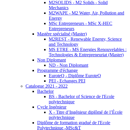
M2SOLIDS - M2 Solids - Solid
Mechanics
M2WAPE - M2 Water, Air, Pollution and
Energy
MSc Entrepreneurs - MSc X-HEC
Entrepreneurs
Mastère spécialisé (Master)
M2REST - Renewable Energy, Science
and Technology
MS ETRE - MS Energies Renouvelables :
Technologies & Entrepreneuriat (Master)
Non Diplomant
ND - Non Diplomant
Programme d'échange
EuroteQ - Diplôme EuroteQ
PEI - Echanges PEI
Catalogue 2021 - 2022
Bachelor
BS - Bachelor of Science de l'Ecole
polytechnique
Cycle Ingénieur
X - Titre d’Ingénieur diplômé de l’École
polytechnique
Diplôme de formation gradué de l'Ecole
Polytechnique -MSc&T