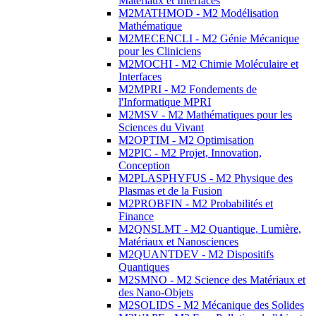
Matériaux et Interfaces
M2MATHMOD - M2 Modélisation
Mathématique
M2MECENCLI - M2 Génie Mécanique
pour les Cliniciens
M2MOCHI - M2 Chimie Moléculaire et
Interfaces
M2MPRI - M2 Fondements de
l'Informatique MPRI
M2MSV - M2 Mathématiques pour les
Sciences du Vivant
M2OPTIM - M2 Optimisation
M2PIC - M2 Projet, Innovation,
Conception
M2PLASPHYFUS - M2 Physique des
Plasmas et de la Fusion
M2PROBFIN - M2 Probabilités et
Finance
M2QNSLMT - M2 Quantique, Lumière,
Matériaux et Nanosciences
M2QUANTDEV - M2 Dispositifs
Quantiques
M2SMNO - M2 Science des Matériaux et
des Nano-Objets
M2SOLIDS - M2 Mécanique des Solides