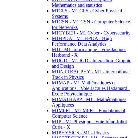
Mathematics and statistics
M1CPS - M1 CPS - Cyber Physical
Systems
M1CSN - M1 CSN - Computer Science
for Networks
M1CYBER - M1 Cyber - Cybersecurity
M1HPDA - M1 HPDA - High
Performance Data Analytics
M1I - M1 Informatique - Voie Jacques
Herbrand - X
M1IGD - M1 IGD - Interaction, Graphic
and Design
M1INTTRACPHY - M1 - International
Track in Physics
M1MAP - M1 Mathématiques et
Applications - Voie Jacques Hadamard -
École Polytechnique
M1MATHAPP - M1 - Mathématiques
Appliquées
M1MPRI - M1 MPRI - Foudations of
Computer Science
M1P - M1 Physique - Voie Irène Joliot
Curie - X
M1PHYSICS - M1 - Physics