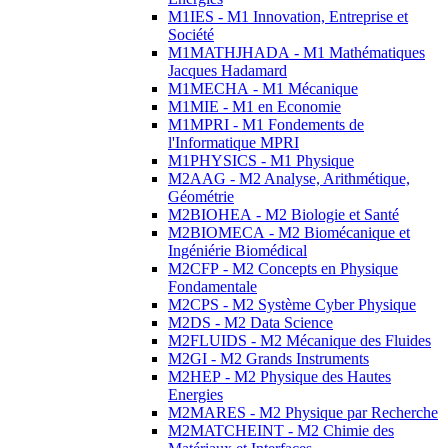
M1IES - M1 Innovation, Entreprise et
Société
M1MATHJHADA - M1 Mathématiques
Jacques Hadamard
M1MECHA - M1 Mécanique
M1MIE - M1 en Economie
M1MPRI - M1 Fondements de
l'Informatique MPRI
M1PHYSICS - M1 Physique
M2AAG - M2 Analyse, Arithmétique,
Géométrie
M2BIOHEA - M2 Biologie et Santé
M2BIOMECA - M2 Biomécanique et
Ingéniérie Biomédical
M2CFP - M2 Concepts en Physique
Fondamentale
M2CPS - M2 Système Cyber Physique
M2DS - M2 Data Science
M2FLUIDS - M2 Mécanique des Fluides
M2GI - M2 Grands Instruments
M2HEP - M2 Physique des Hautes
Energies
M2MARES - M2 Physique par Recherche
M2MATCHEINT - M2 Chimie des