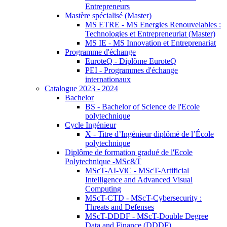
Entrepreneurs
Mastère spécialisé (Master)
MS ETRE - MS Energies Renouvelables :
Technologies et Entrepreneuriat (Master)
MS IE - MS Innovation et Entreprenariat
Programme d'échange
EuroteQ - Diplôme EuroteQ
PEI - Programmes d'échange
internationaux
Catalogue 2023 - 2024
Bachelor
BS - Bachelor of Science de l'Ecole
polytechnique
Cycle Ingénieur
X - Titre d’Ingénieur diplômé de l’École
polytechnique
Diplôme de formation gradué de l'Ecole
Polytechnique -MSc&T
MScT-AI-ViC - MScT-Artificial
Intelligence and Advanced Visual
Computing
MScT-CTD - MScT-Cybersecurity :
Threats and Defenses
MScT-DDDF - MScT-Double Degree
Data and Finance (DDDF)