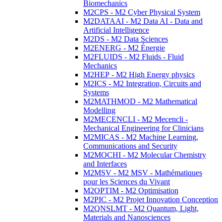
Biomechanics
M2CPS - M2 Cyber Physical System
M2DATAAI - M2 Data AI - Data and
Artificial Intelligence
M2DS - M2 Data Sciences
M2ENERG - M2 Énergie
M2FLUIDS - M2 Fluids - Fluid
Mechanics
M2HEP - M2 High Energy physics
M2ICS - M2 Integration, Circuits and
Systems
M2MATHMOD - M2 Mathematical
Modelling
M2MECENCLI - M2 Mecencli -
Mechanical Engineering for Clinicians
M2MICAS - M2 Machine Learning,
Communications and Security
M2MOCHI - M2 Molecular Chemistry
and Interfaces
M2MSV - M2 MSV - Mathématiques
pour les Sciences du Vivant
M2OPTIM - M2 Optimisation
M2PIC - M2 Projet Innovation Conception
M2QNSLMT - M2 Quantum, Light,
Materials and Nanosciences