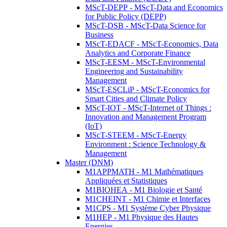
MScT-DEPP - MScT-Data and Economics
for Public Policy (DEPP)
MScT-DSB - MScT-Data Science for
Business
MScT-EDACF - MScT-Economics, Data
Analytics and Corporate Finance
MScT-EESM - MScT-Environmental
Engineering and Sustainability
Management
MScT-ESCLiP - MScT-Economics for
Smart Cities and Climate Policy
MScT-IOT - MScT-Internet of Things :
Innovation and Management Program
(IoT)
MScT-STEEM - MScT-Energy
Environment : Science Technology &
Management
Master (DNM)
M1APPMATH - M1 Mathématiques
Appliquées et Statistiques
M1BIOHEA - M1 Biologie et Santé
M1CHEINT - M1 Chimie et Interfaces
M1CPS - M1 Système Cyber Physique
M1HEP - M1 Physique des Hautes
Energies