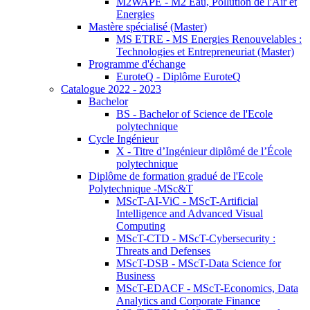
M2WAPE - M2 Eau, Pollution de l'Air et
Energies
Mastère spécialisé (Master)
MS ETRE - MS Energies Renouvelables :
Technologies et Entrepreneuriat (Master)
Programme d'échange
EuroteQ - Diplôme EuroteQ
Catalogue 2022 - 2023
Bachelor
BS - Bachelor of Science de l'Ecole
polytechnique
Cycle Ingénieur
X - Titre d’Ingénieur diplômé de l’École
polytechnique
Diplôme de formation gradué de l'Ecole
Polytechnique -MSc&T
MScT-AI-ViC - MScT-Artificial
Intelligence and Advanced Visual
Computing
MScT-CTD - MScT-Cybersecurity :
Threats and Defenses
MScT-DSB - MScT-Data Science for
Business
MScT-EDACF - MScT-Economics, Data
Analytics and Corporate Finance