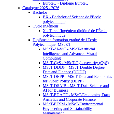
EuroteQ - Diplôme EuroteQ
Catalogue 2025 - 2026
Bachelor
BX - Bachelor of Science de l'Ecole
polytechnique
Cycle Ingénieur
X - Titre d’Ingénieur diplômé de l’École
polytechnique
Diplôme de formation gradué de l'Ecole
Polytechnique -MSc&T
MScT-AI-ViC - MScT-Artificial
Intelligence and Advanced Visual
Computing
MScT-CyS - MScT-Cybersecurity (CyS)
MScT-DDDF - MScT-Double Degree
Data and Finance (DDDF)
MScT-DEPP - MScT-Data and Economics
for Public Policy (DEPP)
MScT-DSAIB - MScT-Data Science and
AI for Business
MScT-EDACF - MScT-Economics, Data
Analytics and Corporate Finance
MScT-EESM - MScT-Environmental
Engineering and Sustainability
Management