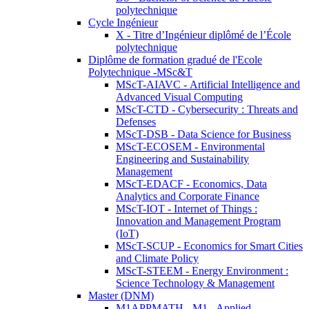
polytechnique
Cycle Ingénieur
X - Titre d’Ingénieur diplômé de l’École
polytechnique
Diplôme de formation gradué de l'Ecole
Polytechnique -MSc&T
MScT-AIAVC - Artificial Intelligence and
Advanced Visual Computing
MScT-CTD - Cybersecurity : Threats and
Defenses
MScT-DSB - Data Science for Business
MScT-ECOSEM - Environmental
Engineering and Sustainability
Management
MScT-EDACF - Economics, Data
Analytics and Corporate Finance
MScT-IOT - Internet of Things :
Innovation and Management Program
(IoT)
MScT-SCUP - Economics for Smart Cities
and Climate Policy
MScT-STEEM - Energy Environment :
Science Technology & Management
Master (DNM)
M1APPMATH - M1 - Applied