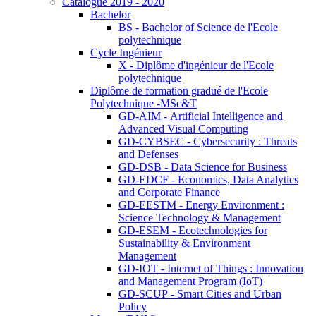
Catalogue 2019 - 2020
Bachelor
BS - Bachelor of Science de l'Ecole
polytechnique
Cycle Ingénieur
X - Diplôme d'ingénieur de l'Ecole
polytechnique
Diplôme de formation gradué de l'Ecole
Polytechnique -MSc&T
GD-AIM - Artificial Intelligence and
Advanced Visual Computing
GD-CYBSEC - Cybersecurity : Threats
and Defenses
GD-DSB - Data Science for Business
GD-EDCF - Economics, Data Analytics
and Corporate Finance
GD-EESTM - Energy Environment :
Science Technology & Management
GD-ESEM - Ecotechnologies for
Sustainability & Environment
Management
GD-IOT - Internet of Things : Innovation
and Management Program (IoT)
GD-SCUP - Smart Cities and Urban
Policy