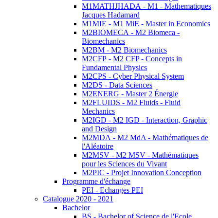
M1MATHJHADA - M1 - Mathematiques
Jacques Hadamard
M1MIE - M1 MiE - Master in Economics
M2BIOMECA - M2 Biomeca -
Biomechanics
M2BM - M2 Biomechanics
M2CFP - M2 CFP - Concepts in
Fundamental Physics
M2CPS - Cyber Physical System
M2DS - Data Sciences
M2ENERG - Master 2 Énergie
M2FLUIDS - M2 Fluids - Fluid
Mechanics
M2IGD - M2 IGD - Interaction, Graphic
and Design
M2MDA - M2 MdA - Mathématiques de
l'Aléatoire
M2MSV - M2 MSV - Mathématiques
pour les Sciences du Vivant
M2PIC - Projet Innovation Conception
Programme d'échange
PEI - Echanges PEI
Catalogue 2020 - 2021
Bachelor
BS - Bachelor of Science de l'Ecole