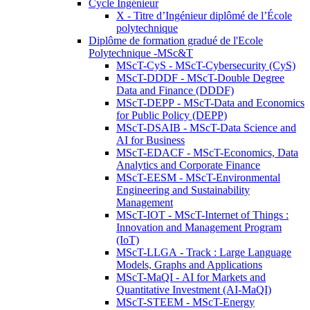
Cycle Ingénieur
X - Titre d’Ingénieur diplômé de l’École
polytechnique
Diplôme de formation gradué de l'Ecole
Polytechnique -MSc&T
MScT-CyS - MScT-Cybersecurity (CyS)
MScT-DDDF - MScT-Double Degree
Data and Finance (DDDF)
MScT-DEPP - MScT-Data and Economics
for Public Policy (DEPP)
MScT-DSAIB - MScT-Data Science and
AI for Business
MScT-EDACF - MScT-Economics, Data
Analytics and Corporate Finance
MScT-EESM - MScT-Environmental
Engineering and Sustainability
Management
MScT-IOT - MScT-Internet of Things :
Innovation and Management Program
(IoT)
MScT-LLGA - Track : Large Language
Models, Graphs and Applications
MScT-MaQI - AI for Markets and
Quantitative Investment (AI-MaQI)
MScT-STEEM - MScT-Energy