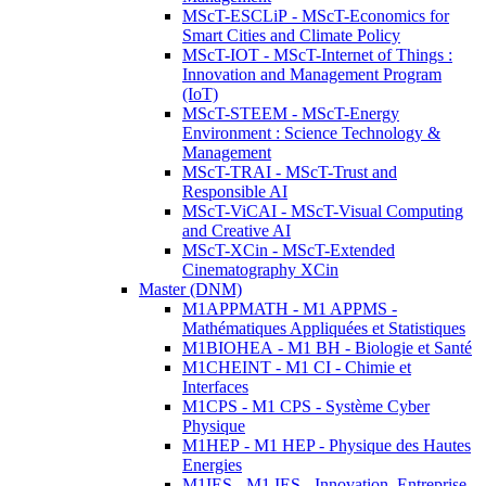
MScT-ESCLiP - MScT-Economics for
Smart Cities and Climate Policy
MScT-IOT - MScT-Internet of Things :
Innovation and Management Program
(IoT)
MScT-STEEM - MScT-Energy
Environment : Science Technology &
Management
MScT-TRAI - MScT-Trust and
Responsible AI
MScT-ViCAI - MScT-Visual Computing
and Creative AI
MScT-XCin - MScT-Extended
Cinematography XCin
Master (DNM)
M1APPMATH - M1 APPMS -
Mathématiques Appliquées et Statistiques
M1BIOHEA - M1 BH - Biologie et Santé
M1CHEINT - M1 CI - Chimie et
Interfaces
M1CPS - M1 CPS - Système Cyber
Physique
M1HEP - M1 HEP - Physique des Hautes
Energies
M1IES - M1 IES - Innovation, Entreprise