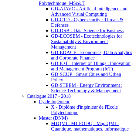
Polytechnique -MSc&T
GD-AIAVC - Artificial Intelligence and
Advanced Visual Computing
GD-CTD - Cybersecurity : Threats &
Defenses
GD-DSB - Data Science for Business
GD-ECOSEM - Ecotechnologies for
Sustainability & Environment
Management
GD-EDACF - Economics, Data Analytics
and Corporate Finance
GD-IOT - Internet of Things : Innovation
and Management Program (IoT)
GD-SCUP - Smart Cities and Urban
Policy
GD-STEEM - Energy Environment :
Science Technology & Management
Catalogue 2017 - 2018
Cycle Ingénieur
X - Diplôme d'ingénieur de l'Ecole
Polytechnique
Master (DNM)
M1QMI - M1 FODQ - Maj. QMI -
Quantique, mathematiques, informatique