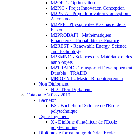
M2OPT - Optimisation
M2PIC - Projet Innovation Conception
M2PICA - Projet Innovation Conception -
Alternance
M2PPF - Physique des Plasmas et de la
Fusion
M2PROBAFI - Mathématiques
Financières : Probabilités et Finance
M2REST - Renewable Energy, Science
and Technology
M2SMNO - Sciences des Matériaux et des
nano-objets
M2TRADD - Transport et Développement
Durable - TRADD
MBIOENT - Master Bio-entrepreneur
Non Diplomant
ND - Non Diplomant
Catalogue 2018 - 2019
Bachelor
BS - Bachelor of Science de l'Ecole
polytechnique
Cycle Ingénieur
X - Diplôme d'ingénieur de l'Ecole
polytechnique
Diplôme de formation gradué de l'Ecole