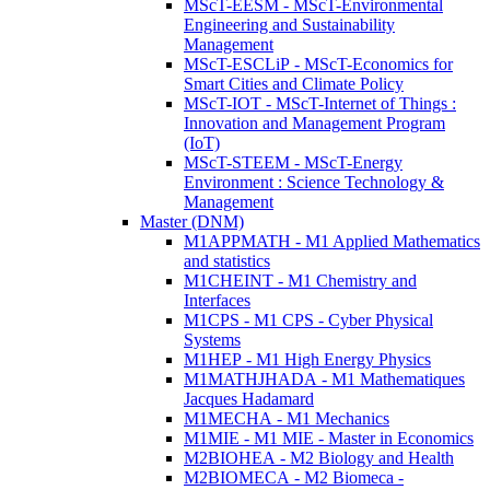
MScT-EESM - MScT-Environmental
Engineering and Sustainability
Management
MScT-ESCLiP - MScT-Economics for
Smart Cities and Climate Policy
MScT-IOT - MScT-Internet of Things :
Innovation and Management Program
(IoT)
MScT-STEEM - MScT-Energy
Environment : Science Technology &
Management
Master (DNM)
M1APPMATH - M1 Applied Mathematics
and statistics
M1CHEINT - M1 Chemistry and
Interfaces
M1CPS - M1 CPS - Cyber Physical
Systems
M1HEP - M1 High Energy Physics
M1MATHJHADA - M1 Mathematiques
Jacques Hadamard
M1MECHA - M1 Mechanics
M1MIE - M1 MIE - Master in Economics
M2BIOHEA - M2 Biology and Health
M2BIOMECA - M2 Biomeca -