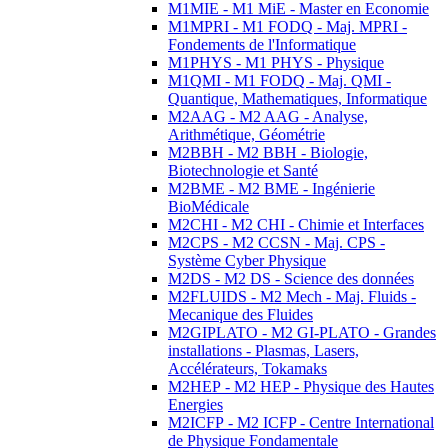
M1MIE - M1 MiE - Master en Economie
M1MPRI - M1 FODQ - Maj. MPRI -
Fondements de l'Informatique
M1PHYS - M1 PHYS - Physique
M1QMI - M1 FODQ - Maj. QMI -
Quantique, Mathematiques, Informatique
M2AAG - M2 AAG - Analyse,
Arithmétique, Géométrie
M2BBH - M2 BBH - Biologie,
Biotechnologie et Santé
M2BME - M2 BME - Ingénierie
BioMédicale
M2CHI - M2 CHI - Chimie et Interfaces
M2CPS - M2 CCSN - Maj. CPS -
Système Cyber Physique
M2DS - M2 DS - Science des données
M2FLUIDS - M2 Mech - Maj. Fluids -
Mecanique des Fluides
M2GIPLATO - M2 GI-PLATO - Grandes
installations - Plasmas, Lasers,
Accélérateurs, Tokamaks
M2HEP - M2 HEP - Physique des Hautes
Energies
M2ICFP - M2 ICFP - Centre International
de Physique Fondamentale