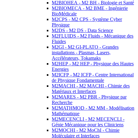
M2BIOHEA - M2 BH - Biologie et Santé
M2BIOMECA - M2 BME - Ingénierie
BioMédicale
M2CPS - M2 CPS - Système Cyber
Physique
M2DS - M2 DS - Data Science
M2FLUIDS - M2 Fluids - Mécanique des
Fluides
M2GI - M2 GI-PLATO - Grandes
installations - Plasmas, Lasers,
Accélérateurs, Tokamaks
M2HEP - M2 HEP - Physique des Hautes
Energies
M2ICFP - M2 ICFP - Centre International
de Physique Fondamentale
M2MACHI - M2 MACHI - Chimie des
Matériaux et Interfaces
M2MARES - M2 PBR - Physique par
Recherche
M2MATHMOD - M2 MM - Modélisation
Mathématique
M2MECENCLI - M2 MECENCLI -
Génie Mécanique pour les Cliniciens
M2MOCHI - M2 MoChI - Chimie
Moléculaire et Interfaces