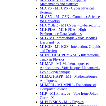
Mathematics and statistics
M1CPS - M1 CPS - Cyber Physical
Systems
M1CSN - M1 CSN - Computer Science
for Networks
M1CYBER - M1 Cyber - Cybersecurity
M1HPDA - M1 HPDA - High
Performance Data Analytics
M1I - M1 Informatique - Voie Jacques
Herbrand - X
M1IGD - M1 IGD - Interaction, Graphic
and Design
M1INTTRACPHY - M1 - International
Track in Physics
M1MAP - M1 Mathématiques et
Applications - Voie Jacques Hadamard -
École Polytechnique
M1MATHAPP - M1 - Mathématiques
Appliquées
M1MPRI - M1 MPRI - Foudations of
Computer Science
M1P - M1 Physique - Voie Irène Joliot
Curie - X
M1PHYSICS - M1 - Physics