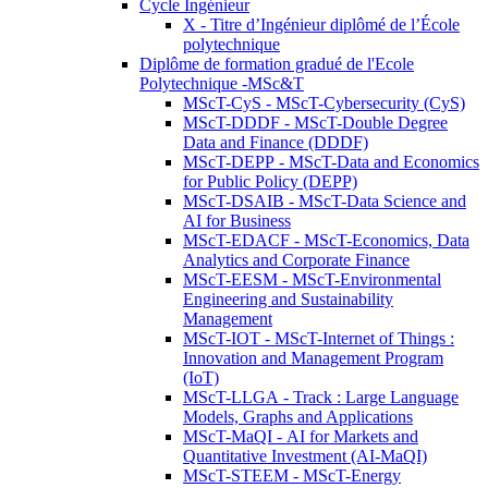
Cycle Ingénieur
X - Titre d’Ingénieur diplômé de l’École
polytechnique
Diplôme de formation gradué de l'Ecole
Polytechnique -MSc&T
MScT-CyS - MScT-Cybersecurity (CyS)
MScT-DDDF - MScT-Double Degree
Data and Finance (DDDF)
MScT-DEPP - MScT-Data and Economics
for Public Policy (DEPP)
MScT-DSAIB - MScT-Data Science and
AI for Business
MScT-EDACF - MScT-Economics, Data
Analytics and Corporate Finance
MScT-EESM - MScT-Environmental
Engineering and Sustainability
Management
MScT-IOT - MScT-Internet of Things :
Innovation and Management Program
(IoT)
MScT-LLGA - Track : Large Language
Models, Graphs and Applications
MScT-MaQI - AI for Markets and
Quantitative Investment (AI-MaQI)
MScT-STEEM - MScT-Energy