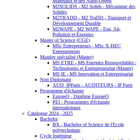
Matériaux et des Nano-Objets
M2SOLIDS - M2 Solids - Mécanique des
Solides
M2TRADD - M2 TraDD - Transport et
Développement Durable
M2WAPE - M2 WAPE - Eau, Air,
Pollution et Énergies
Master of Science (CGE)
MSc Entrepreneurs - MSc X-HEC
Entrepreneurs
Mastère spécialisé (Master)
MS ETRE - MS Energies Renouvelables :
Technologies et Entrepreneuriat (Master)
MS IE - MS Innovation et Entreprenariat
Non Diplomant
AUD_IPParis - AUDITEURS - IP Paris
Programme d'échange
EuroteQ - Diplôme EuroteQ
PEI - Programmes d'échange
internationaux
Catalogue 2024 - 2025
Bachelor
BX - Bachelor of Science de l'Ecole
polytechnique
Cycle Ingénieur