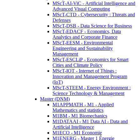
MScT-AI-ViC - Artificial Intelligence and
Advanced Visual Computing
MScT-CTD - Cybersecurity : Threats and
Defenses
MScT-DSB - Data Science for Business
MScT-EDACF - Economics, Data
Analytics and Corporate Finance
MScT-EESM - Environmental
Engineering and Sustainability
Management
MScT-ESCLiP - Economics for Smart
Cities and Climate Policy
MScT-IOT - Internet of Things :
Innovation and Management Program
(IoT)
MScT-STEEM - Energy Environment :
Science Technology & Management
Master (DNM)
M1APPMATH - M1 - Applied
Mathematics and statistics
M1BM - M1 Biomechanics
M1DATAAI - M1 Data AI - Data and
Artificial Intelligence
M1ECO - M1 Economie
M1ENERG - Master 1 Énergie