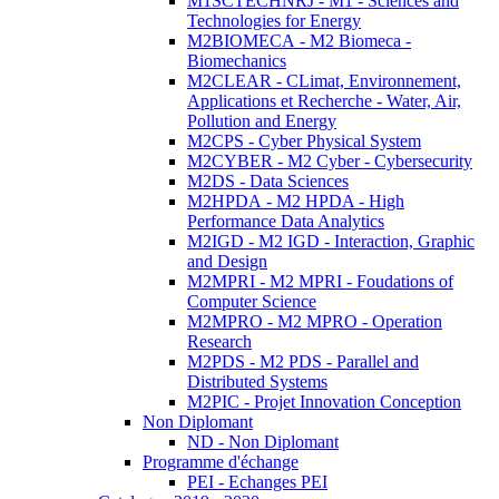
M1SCTECHNRJ - M1 - Sciences and
Technologies for Energy
M2BIOMECA - M2 Biomeca -
Biomechanics
M2CLEAR - CLimat, Environnement,
Applications et Recherche - Water, Air,
Pollution and Energy
M2CPS - Cyber Physical System
M2CYBER - M2 Cyber - Cybersecurity
M2DS - Data Sciences
M2HPDA - M2 HPDA - High
Performance Data Analytics
M2IGD - M2 IGD - Interaction, Graphic
and Design
M2MPRI - M2 MPRI - Foudations of
Computer Science
M2MPRO - M2 MPRO - Operation
Research
M2PDS - M2 PDS - Parallel and
Distributed Systems
M2PIC - Projet Innovation Conception
Non Diplomant
ND - Non Diplomant
Programme d'échange
PEI - Echanges PEI