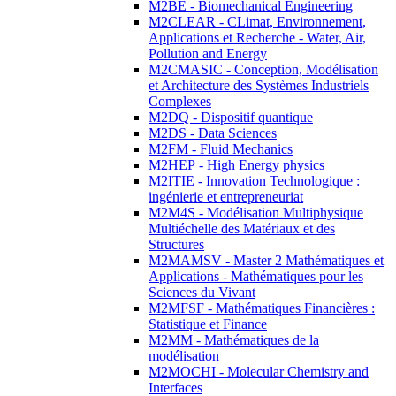
M2BE - Biomechanical Engineering
M2CLEAR - CLimat, Environnement,
Applications et Recherche - Water, Air,
Pollution and Energy
M2CMASIC - Conception, Modélisation
et Architecture des Systèmes Industriels
Complexes
M2DQ - Dispositif quantique
M2DS - Data Sciences
M2FM - Fluid Mechanics
M2HEP - High Energy physics
M2ITIE - Innovation Technologique :
ingénierie et entrepreneuriat
M2M4S - Modélisation Multiphysique
Multiéchelle des Matériaux et des
Structures
M2MAMSV - Master 2 Mathématiques et
Applications - Mathématiques pour les
Sciences du Vivant
M2MFSF - Mathématiques Financières :
Statistique et Finance
M2MM - Mathématiques de la
modélisation
M2MOCHI - Molecular Chemistry and
Interfaces