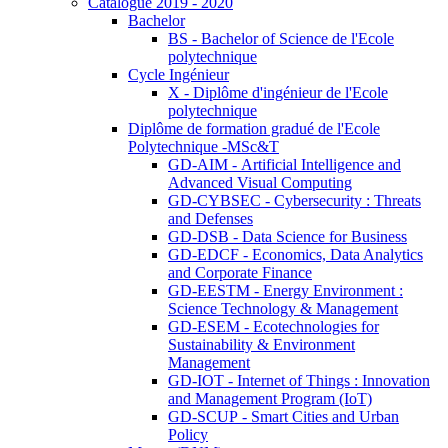
Catalogue 2019 - 2020
Bachelor
BS - Bachelor of Science de l'Ecole
polytechnique
Cycle Ingénieur
X - Diplôme d'ingénieur de l'Ecole
polytechnique
Diplôme de formation gradué de l'Ecole
Polytechnique -MSc&T
GD-AIM - Artificial Intelligence and
Advanced Visual Computing
GD-CYBSEC - Cybersecurity : Threats
and Defenses
GD-DSB - Data Science for Business
GD-EDCF - Economics, Data Analytics
and Corporate Finance
GD-EESTM - Energy Environment :
Science Technology & Management
GD-ESEM - Ecotechnologies for
Sustainability & Environment
Management
GD-IOT - Internet of Things : Innovation
and Management Program (IoT)
GD-SCUP - Smart Cities and Urban
Policy