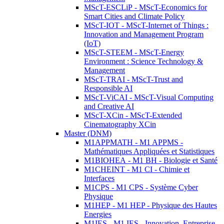
MScT-ESCLiP - MScT-Economics for
Smart Cities and Climate Policy
MScT-IOT - MScT-Internet of Things :
Innovation and Management Program
(IoT)
MScT-STEEM - MScT-Energy
Environment : Science Technology &
Management
MScT-TRAI - MScT-Trust and
Responsible AI
MScT-ViCAI - MScT-Visual Computing
and Creative AI
MScT-XCin - MScT-Extended
Cinematography XCin
Master (DNM)
M1APPMATH - M1 APPMS -
Mathématiques Appliquées et Statistiques
M1BIOHEA - M1 BH - Biologie et Santé
M1CHEINT - M1 CI - Chimie et
Interfaces
M1CPS - M1 CPS - Système Cyber
Physique
M1HEP - M1 HEP - Physique des Hautes
Energies
M1IES - M1 IES - Innovation, Entreprise