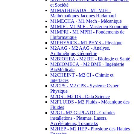
et Société
M1MATHJHADA - M1 MJH -
Mathématiques Jacques Hadamard
M1MECHA - M1 Mech - Mécanique
M1MIE - M1 MiE - Master en Economie
M1MPRI - M1 MPRI - Fondements de
l'Informatique
M1PHYSICS - M1 PHYS - Physique
M2AAG - M2 AAG - Analyse,
Arithmétique, Géométrie
M2BIOHEA - M2 BH - Biologie et Santé
M2BIOMECA - M2 BME - Ingénierie
BioMédicale
M2CHEINT - M2 CI - Chimie et
Interfaces
M2CPS - M2 CPS - Système Cyber
Physique
M2DS - M2 DS - Data Science
M2FLUIDS - M2 Fluids - Mécanique des
Fluides
M2GI - M2 GI-PLATO - Grandes
installations - Plasmas, Lasers,
Accélérateurs, Tokamaks
M2HEP - M2 HEP - Physique des Hautes