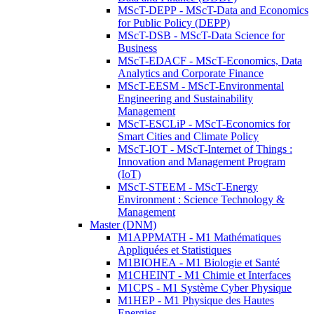
MScT-DEPP - MScT-Data and Economics
for Public Policy (DEPP)
MScT-DSB - MScT-Data Science for
Business
MScT-EDACF - MScT-Economics, Data
Analytics and Corporate Finance
MScT-EESM - MScT-Environmental
Engineering and Sustainability
Management
MScT-ESCLiP - MScT-Economics for
Smart Cities and Climate Policy
MScT-IOT - MScT-Internet of Things :
Innovation and Management Program
(IoT)
MScT-STEEM - MScT-Energy
Environment : Science Technology &
Management
Master (DNM)
M1APPMATH - M1 Mathématiques
Appliquées et Statistiques
M1BIOHEA - M1 Biologie et Santé
M1CHEINT - M1 Chimie et Interfaces
M1CPS - M1 Système Cyber Physique
M1HEP - M1 Physique des Hautes
Energies