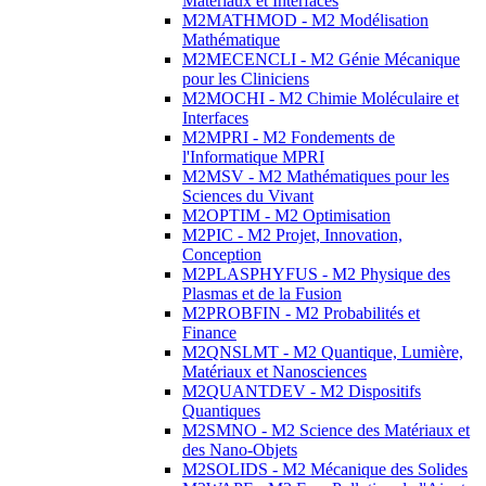
Matériaux et Interfaces
M2MATHMOD - M2 Modélisation
Mathématique
M2MECENCLI - M2 Génie Mécanique
pour les Cliniciens
M2MOCHI - M2 Chimie Moléculaire et
Interfaces
M2MPRI - M2 Fondements de
l'Informatique MPRI
M2MSV - M2 Mathématiques pour les
Sciences du Vivant
M2OPTIM - M2 Optimisation
M2PIC - M2 Projet, Innovation,
Conception
M2PLASPHYFUS - M2 Physique des
Plasmas et de la Fusion
M2PROBFIN - M2 Probabilités et
Finance
M2QNSLMT - M2 Quantique, Lumière,
Matériaux et Nanosciences
M2QUANTDEV - M2 Dispositifs
Quantiques
M2SMNO - M2 Science des Matériaux et
des Nano-Objets
M2SOLIDS - M2 Mécanique des Solides