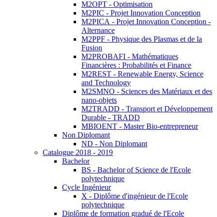
M2OPT - Optimisation
M2PIC - Projet Innovation Conception
M2PICA - Projet Innovation Conception -
Alternance
M2PPF - Physique des Plasmas et de la
Fusion
M2PROBAFI - Mathématiques
Financières : Probabilités et Finance
M2REST - Renewable Energy, Science
and Technology
M2SMNO - Sciences des Matériaux et des
nano-objets
M2TRADD - Transport et Développement
Durable - TRADD
MBIOENT - Master Bio-entrepreneur
Non Diplomant
ND - Non Diplomant
Catalogue 2018 - 2019
Bachelor
BS - Bachelor of Science de l'Ecole
polytechnique
Cycle Ingénieur
X - Diplôme d'ingénieur de l'Ecole
polytechnique
Diplôme de formation gradué de l'Ecole