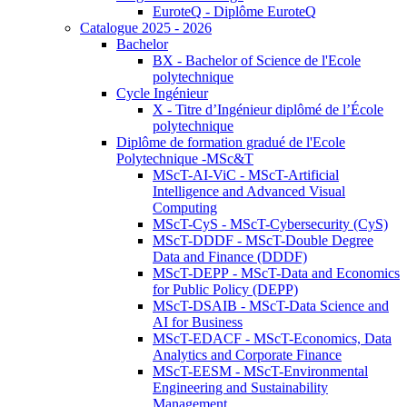
EuroteQ - Diplôme EuroteQ
Catalogue 2025 - 2026
Bachelor
BX - Bachelor of Science de l'Ecole
polytechnique
Cycle Ingénieur
X - Titre d’Ingénieur diplômé de l’École
polytechnique
Diplôme de formation gradué de l'Ecole
Polytechnique -MSc&T
MScT-AI-ViC - MScT-Artificial
Intelligence and Advanced Visual
Computing
MScT-CyS - MScT-Cybersecurity (CyS)
MScT-DDDF - MScT-Double Degree
Data and Finance (DDDF)
MScT-DEPP - MScT-Data and Economics
for Public Policy (DEPP)
MScT-DSAIB - MScT-Data Science and
AI for Business
MScT-EDACF - MScT-Economics, Data
Analytics and Corporate Finance
MScT-EESM - MScT-Environmental
Engineering and Sustainability
Management