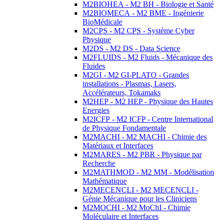
M2BIOHEA - M2 BH - Biologie et Santé
M2BIOMECA - M2 BME - Ingénierie
BioMédicale
M2CPS - M2 CPS - Système Cyber
Physique
M2DS - M2 DS - Data Science
M2FLUIDS - M2 Fluids - Mécanique des
Fluides
M2GI - M2 GI-PLATO - Grandes
installations - Plasmas, Lasers,
Accélérateurs, Tokamaks
M2HEP - M2 HEP - Physique des Hautes
Energies
M2ICFP - M2 ICFP - Centre International
de Physique Fondamentale
M2MACHI - M2 MACHI - Chimie des
Matériaux et Interfaces
M2MARES - M2 PBR - Physique par
Recherche
M2MATHMOD - M2 MM - Modélisation
Mathématique
M2MECENCLI - M2 MECENCLI -
Génie Mécanique pour les Cliniciens
M2MOCHI - M2 MoChI - Chimie
Moléculaire et Interfaces