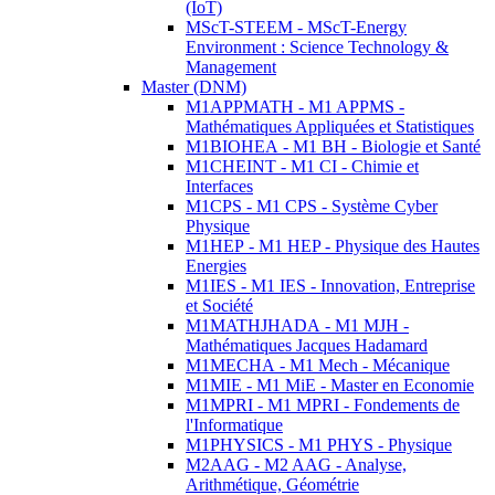
(IoT)
MScT-STEEM - MScT-Energy
Environment : Science Technology &
Management
Master (DNM)
M1APPMATH - M1 APPMS -
Mathématiques Appliquées et Statistiques
M1BIOHEA - M1 BH - Biologie et Santé
M1CHEINT - M1 CI - Chimie et
Interfaces
M1CPS - M1 CPS - Système Cyber
Physique
M1HEP - M1 HEP - Physique des Hautes
Energies
M1IES - M1 IES - Innovation, Entreprise
et Société
M1MATHJHADA - M1 MJH -
Mathématiques Jacques Hadamard
M1MECHA - M1 Mech - Mécanique
M1MIE - M1 MiE - Master en Economie
M1MPRI - M1 MPRI - Fondements de
l'Informatique
M1PHYSICS - M1 PHYS - Physique
M2AAG - M2 AAG - Analyse,
Arithmétique, Géométrie