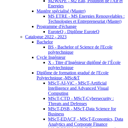
M2WAPE - M2 Eau, Pollution de l'Air et
Energies
Mastère spécialisé (Master)
MS ETRE - MS Energies Renouvelables :
Technologies et Entrepreneuriat (Master)
Programme d'échange
EuroteQ - Diplôme EuroteQ
Catalogue 2022 - 2023
Bachelor
BS - Bachelor of Science de l'Ecole
polytechnique
Cycle Ingénieur
X - Titre d’Ingénieur diplômé de l’École
polytechnique
Diplôme de formation gradué de l'Ecole
Polytechnique -MSc&T
MScT-AI-ViC - MScT-Artificial
Intelligence and Advanced Visual
Computing
MScT-CTD - MScT-Cybersecurity :
Threats and Defenses
MScT-DSB - MScT-Data Science for
Business
MScT-EDACF - MScT-Economics, Data
Analytics and Corporate Finance