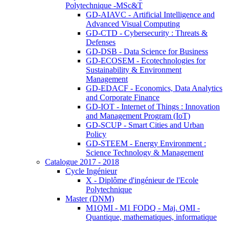
Polytechnique -MSc&T
GD-AIAVC - Artificial Intelligence and
Advanced Visual Computing
GD-CTD - Cybersecurity : Threats &
Defenses
GD-DSB - Data Science for Business
GD-ECOSEM - Ecotechnologies for
Sustainability & Environment
Management
GD-EDACF - Economics, Data Analytics
and Corporate Finance
GD-IOT - Internet of Things : Innovation
and Management Program (IoT)
GD-SCUP - Smart Cities and Urban
Policy
GD-STEEM - Energy Environment :
Science Technology & Management
Catalogue 2017 - 2018
Cycle Ingénieur
X - Diplôme d'ingénieur de l'Ecole
Polytechnique
Master (DNM)
M1QMI - M1 FODQ - Maj. QMI -
Quantique, mathematiques, informatique