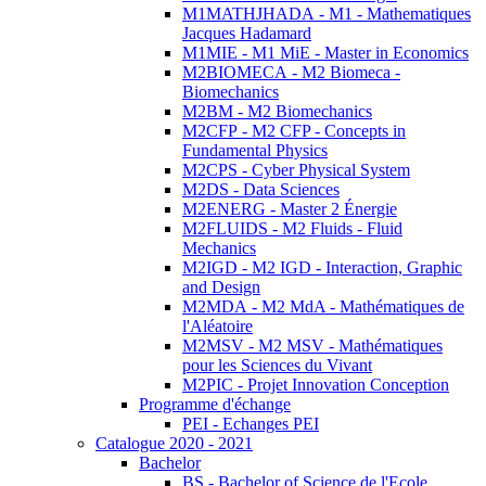
M1MATHJHADA - M1 - Mathematiques
Jacques Hadamard
M1MIE - M1 MiE - Master in Economics
M2BIOMECA - M2 Biomeca -
Biomechanics
M2BM - M2 Biomechanics
M2CFP - M2 CFP - Concepts in
Fundamental Physics
M2CPS - Cyber Physical System
M2DS - Data Sciences
M2ENERG - Master 2 Énergie
M2FLUIDS - M2 Fluids - Fluid
Mechanics
M2IGD - M2 IGD - Interaction, Graphic
and Design
M2MDA - M2 MdA - Mathématiques de
l'Aléatoire
M2MSV - M2 MSV - Mathématiques
pour les Sciences du Vivant
M2PIC - Projet Innovation Conception
Programme d'échange
PEI - Echanges PEI
Catalogue 2020 - 2021
Bachelor
BS - Bachelor of Science de l'Ecole