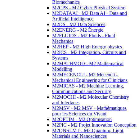
Biomechanics
M2CPS - M2 Cyber Physical System
M2DATAAI - M2 Data AI - Data and
Artificial Intelligence
M2DS - M2 Data Sciences
M2ENERG - M2 Énergie
M2FLUIDS - M2 Fluids - Fluid
Mechanics
M2HEP - M2 High Energy physics
M2ICS - M2 Integration, Circuits and
Systems
M2MATHMOD - M2 Mathematical
Modelling
M2MECENCLI - M2 Mecencli -
Mechanical Engineering for Clinicians
M2MICAS - M2 Machine Learning,
Communications and Security
M2MOCHI - M2 Molecular Chemistry
and Interfaces
M2MSV - M2 MSV - Mathématiques
pour les Sciences du Vivant
M2OPTIM - M2 Optimisation
M2PIC - M2 Projet Innovation Conception
M2QNSLMT - M2 Quantum, Light,
Materials and Nanosciences