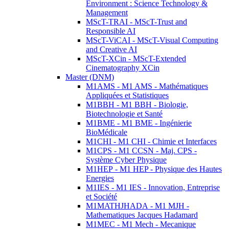
Environment : Science Technology &
Management
MScT-TRAI - MScT-Trust and
Responsible AI
MScT-ViCAI - MScT-Visual Computing
and Creative AI
MScT-XCin - MScT-Extended
Cinematography XCin
Master (DNM)
M1AMS - M1 AMS - Mathématiques
Appliquées et Statistiques
M1BBH - M1 BBH - Biologie,
Biotechnologie et Santé
M1BME - M1 BME - Ingénierie
BioMédicale
M1CHI - M1 CHI - Chimie et Interfaces
M1CPS - M1 CCSN - Maj. CPS -
Système Cyber Physique
M1HEP - M1 HEP - Physique des Hautes
Energies
M1IES - M1 IES - Innovation, Entreprise
et Société
M1MATHJHADA - M1 MJH -
Mathematiques Jacques Hadamard
M1MEC - M1 Mech - Mecanique