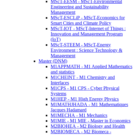
MScT-EESM - MScT-Environmental
Engineering and Sustainability
Management
MScT-ESCLiP - MScT-Economics for
Smart Cities and Climate Policy
MScT-IOT - MScT-Internet of Things :
Innovation and Management Program
(IoT)
MScT-STEEM - MScT-Energy
Environment : Science Technology &
Management
Master (DNM)
M1APPMATH - M1 Applied Mathematics
and statistics
M1CHEINT - M1 Chemistry and
Interfaces
M1CPS - M1 CPS - Cyber Physical
Systems
M1HEP - M1 High Energy Physics
M1MATHJHADA - M1 Mathematiques
Jacques Hadamard
M1MECHA - M1 Mechanics
M1MIE - M1 MIE - Master in Economics
M2BIOHEA - M2 Biology and Health
M2BIOMECA - M2 Biomeca -