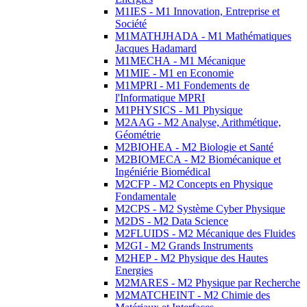
M1IES - M1 Innovation, Entreprise et
Société
M1MATHJHADA - M1 Mathématiques
Jacques Hadamard
M1MECHA - M1 Mécanique
M1MIE - M1 en Economie
M1MPRI - M1 Fondements de
l'Informatique MPRI
M1PHYSICS - M1 Physique
M2AAG - M2 Analyse, Arithmétique,
Géométrie
M2BIOHEA - M2 Biologie et Santé
M2BIOMECA - M2 Biomécanique et
Ingéniérie Biomédical
M2CFP - M2 Concepts en Physique
Fondamentale
M2CPS - M2 Système Cyber Physique
M2DS - M2 Data Science
M2FLUIDS - M2 Mécanique des Fluides
M2GI - M2 Grands Instruments
M2HEP - M2 Physique des Hautes
Energies
M2MARES - M2 Physique par Recherche
M2MATCHEINT - M2 Chimie des