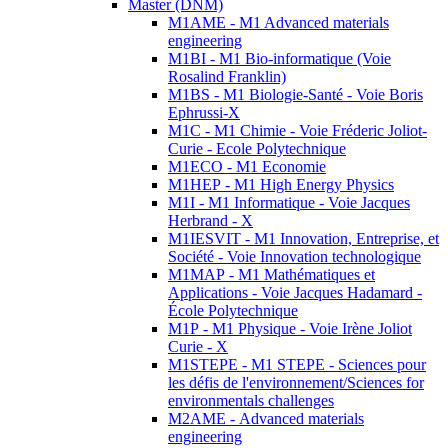
Master (DNM)
M1AME - M1 Advanced materials
engineering
M1BI - M1 Bio-informatique (Voie
Rosalind Franklin)
M1BS - M1 Biologie-Santé - Voie Boris
Ephrussi-X
M1C - M1 Chimie - Voie Fréderic Joliot-
Curie - Ecole Polytechnique
M1ECO - M1 Economie
M1HEP - M1 High Energy Physics
M1I - M1 Informatique - Voie Jacques
Herbrand - X
M1IESVIT - M1 Innovation, Entreprise, et
Société - Voie Innovation technologique
M1MAP - M1 Mathématiques et
Applications - Voie Jacques Hadamard -
École Polytechnique
M1P - M1 Physique - Voie Irène Joliot
Curie - X
M1STEPE - M1 STEPE - Sciences pour
les défis de l'environnement/Sciences for
environmentals challenges
M2AME - Advanced materials
engineering