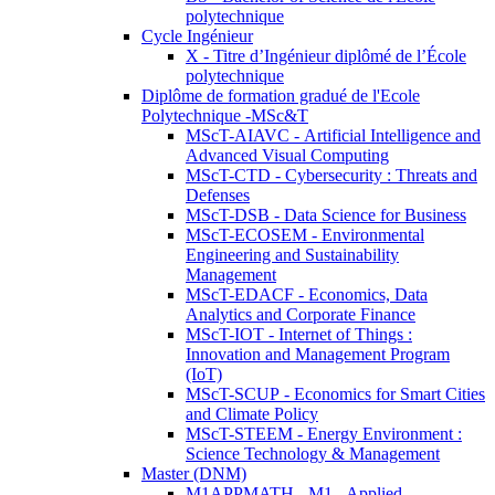
polytechnique
Cycle Ingénieur
X - Titre d’Ingénieur diplômé de l’École
polytechnique
Diplôme de formation gradué de l'Ecole
Polytechnique -MSc&T
MScT-AIAVC - Artificial Intelligence and
Advanced Visual Computing
MScT-CTD - Cybersecurity : Threats and
Defenses
MScT-DSB - Data Science for Business
MScT-ECOSEM - Environmental
Engineering and Sustainability
Management
MScT-EDACF - Economics, Data
Analytics and Corporate Finance
MScT-IOT - Internet of Things :
Innovation and Management Program
(IoT)
MScT-SCUP - Economics for Smart Cities
and Climate Policy
MScT-STEEM - Energy Environment :
Science Technology & Management
Master (DNM)
M1APPMATH - M1 - Applied