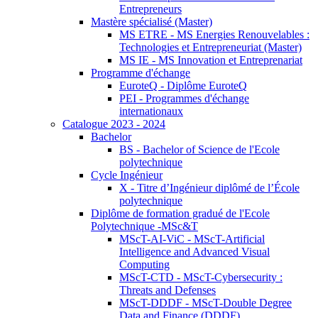
Entrepreneurs
Mastère spécialisé (Master)
MS ETRE - MS Energies Renouvelables :
Technologies et Entrepreneuriat (Master)
MS IE - MS Innovation et Entreprenariat
Programme d'échange
EuroteQ - Diplôme EuroteQ
PEI - Programmes d'échange
internationaux
Catalogue 2023 - 2024
Bachelor
BS - Bachelor of Science de l'Ecole
polytechnique
Cycle Ingénieur
X - Titre d’Ingénieur diplômé de l’École
polytechnique
Diplôme de formation gradué de l'Ecole
Polytechnique -MSc&T
MScT-AI-ViC - MScT-Artificial
Intelligence and Advanced Visual
Computing
MScT-CTD - MScT-Cybersecurity :
Threats and Defenses
MScT-DDDF - MScT-Double Degree
Data and Finance (DDDF)