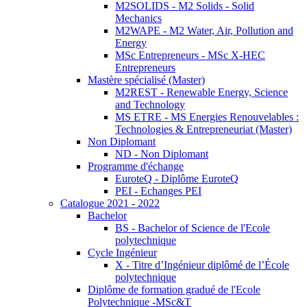
M2SOLIDS - M2 Solids - Solid
Mechanics
M2WAPE - M2 Water, Air, Pollution and
Energy
MSc Entrepreneurs - MSc X-HEC
Entrepreneurs
Mastère spécialisé (Master)
M2REST - Renewable Energy, Science
and Technology
MS ETRE - MS Energies Renouvelables :
Technologies & Entrepreneuriat (Master)
Non Diplomant
ND - Non Diplomant
Programme d'échange
EuroteQ - Diplôme EuroteQ
PEI - Echanges PEI
Catalogue 2021 - 2022
Bachelor
BS - Bachelor of Science de l'Ecole
polytechnique
Cycle Ingénieur
X - Titre d’Ingénieur diplômé de l’École
polytechnique
Diplôme de formation gradué de l'Ecole
Polytechnique -MSc&T