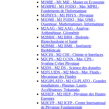
M1MIE - M1 MiE - Master en Economie
M1MPRI - M1 FODQ - Maj. MPRI -
Fondements de l'Informatique
M1PHYS - M1 PHYS - Physique
M1QMI - M1 FODQ - Maj. QMI -
Quantique, Mathematiques, Informatique
M2AAG - M2 AAG - Analyse,
Arithmétique, Géométrie
M2BBH - M2 BBH - Biologie,
Biotechnologie et Santé
M2BME - M2 BME - Ingénierie
BioMédicale
M2CHI - M2 CHI - Chimie et Interfaces
M2CPS - M2 CCSN - Maj. CPS -
Système Cyber Physique
M2DS - M2 DS - Science des données
M2FLUIDS - M2 Mech - Maj. Fluids -
Mecanique des Fluides
M2GIPLATO - M2 GI-PLATO - Grandes
installations - Plasmas, Lasers,
Accélérateurs, Tokamaks
M2HEP - M2 HEP - Physique des Hautes
Energies
M2ICFP - M2 ICFP - Centre International
de Physique Fondamentale