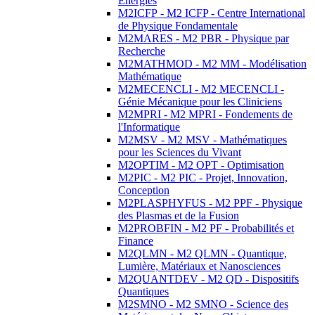
Energies
M2ICFP - M2 ICFP - Centre International
de Physique Fondamentale
M2MARES - M2 PBR - Physique par
Recherche
M2MATHMOD - M2 MM - Modélisation
Mathématique
M2MECENCLI - M2 MECENCLI -
Génie Mécanique pour les Cliniciens
M2MPRI - M2 MPRI - Fondements de
l'Informatique
M2MSV - M2 MSV - Mathématiques
pour les Sciences du Vivant
M2OPTIM - M2 OPT - Optimisation
M2PIC - M2 PIC - Projet, Innovation,
Conception
M2PLASPHYFUS - M2 PPF - Physique
des Plasmas et de la Fusion
M2PROBFIN - M2 PF - Probabilités et
Finance
M2QLMN - M2 QLMN - Quantique,
Lumière, Matériaux et Nanosciences
M2QUANTDEV - M2 QD - Dispositifs
Quantiques
M2SMNO - M2 SMNO - Science des