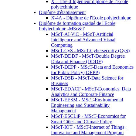
X - Titre d’Ingénieur diplômé de l’École
polytechnique
Diplôme d'établissement
X-4A - Diplôme de l'Ecole polytechnique
Diplôme de formation gradué de l'Ecole
Polytechnique -MSc&T
MScT-AI-ViC - MScT-Artificial
Intelligence and Advanced Visual
Computing
MScT-CyS - MScT-Cybersecurity (CyS)
MScT-DDDF - MScT-Double Degree
Data and Finance (DDDF)
MScT-DEPP - MScT-Data and Economics
for Public Policy (DEPP)
MScT-DSB - MScT-Data Science for
Business
MScT-EDACF - MScT-Economics, Data
Analytics and Corporate Finance
MScT-EESM - MScT-Environmental
Engineering and Sustainability
Management
MScT-ESCLiP - MScT-Economics for
Smart Cities and Climate Policy
MScT-IOT - MScT-Internet of Things :
Innovation and Management Program