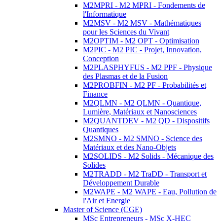
M2MPRI - M2 MPRI - Fondements de
l'Informatique
M2MSV - M2 MSV - Mathématiques
pour les Sciences du Vivant
M2OPTIM - M2 OPT - Optimisation
M2PIC - M2 PIC - Projet, Innovation,
Conception
M2PLASPHYFUS - M2 PPF - Physique
des Plasmas et de la Fusion
M2PROBFIN - M2 PF - Probabilités et
Finance
M2QLMN - M2 QLMN - Quantique,
Lumière, Matériaux et Nanosciences
M2QUANTDEV - M2 QD - Dispositifs
Quantiques
M2SMNO - M2 SMNO - Science des
Matériaux et des Nano-Objets
M2SOLIDS - M2 Solids - Mécanique des
Solides
M2TRADD - M2 TraDD - Transport et
Développement Durable
M2WAPE - M2 WAPE - Eau, Pollution de
l'Air et Energie
Master of Science (CGE)
MSc Entrepreneurs - MSc X-HEC