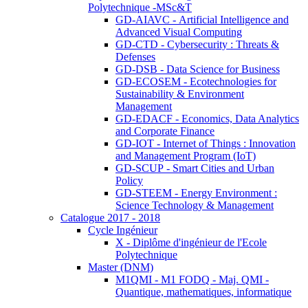
Polytechnique -MSc&T
GD-AIAVC - Artificial Intelligence and
Advanced Visual Computing
GD-CTD - Cybersecurity : Threats &
Defenses
GD-DSB - Data Science for Business
GD-ECOSEM - Ecotechnologies for
Sustainability & Environment
Management
GD-EDACF - Economics, Data Analytics
and Corporate Finance
GD-IOT - Internet of Things : Innovation
and Management Program (IoT)
GD-SCUP - Smart Cities and Urban
Policy
GD-STEEM - Energy Environment :
Science Technology & Management
Catalogue 2017 - 2018
Cycle Ingénieur
X - Diplôme d'ingénieur de l'Ecole
Polytechnique
Master (DNM)
M1QMI - M1 FODQ - Maj. QMI -
Quantique, mathematiques, informatique