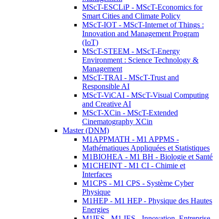
MScT-ESCLiP - MScT-Economics for
Smart Cities and Climate Policy
MScT-IOT - MScT-Internet of Things :
Innovation and Management Program
(IoT)
MScT-STEEM - MScT-Energy
Environment : Science Technology &
Management
MScT-TRAI - MScT-Trust and
Responsible AI
MScT-ViCAI - MScT-Visual Computing
and Creative AI
MScT-XCin - MScT-Extended
Cinematography XCin
Master (DNM)
M1APPMATH - M1 APPMS -
Mathématiques Appliquées et Statistiques
M1BIOHEA - M1 BH - Biologie et Santé
M1CHEINT - M1 CI - Chimie et
Interfaces
M1CPS - M1 CPS - Système Cyber
Physique
M1HEP - M1 HEP - Physique des Hautes
Energies
M1IES - M1 IES - Innovation, Entreprise