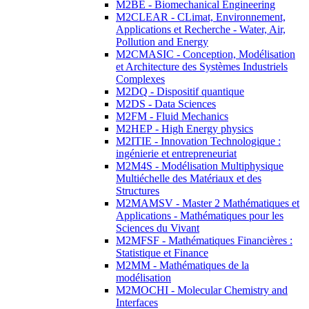
M2BE - Biomechanical Engineering
M2CLEAR - CLimat, Environnement,
Applications et Recherche - Water, Air,
Pollution and Energy
M2CMASIC - Conception, Modélisation
et Architecture des Systèmes Industriels
Complexes
M2DQ - Dispositif quantique
M2DS - Data Sciences
M2FM - Fluid Mechanics
M2HEP - High Energy physics
M2ITIE - Innovation Technologique :
ingénierie et entrepreneuriat
M2M4S - Modélisation Multiphysique
Multiéchelle des Matériaux et des
Structures
M2MAMSV - Master 2 Mathématiques et
Applications - Mathématiques pour les
Sciences du Vivant
M2MFSF - Mathématiques Financières :
Statistique et Finance
M2MM - Mathématiques de la
modélisation
M2MOCHI - Molecular Chemistry and
Interfaces