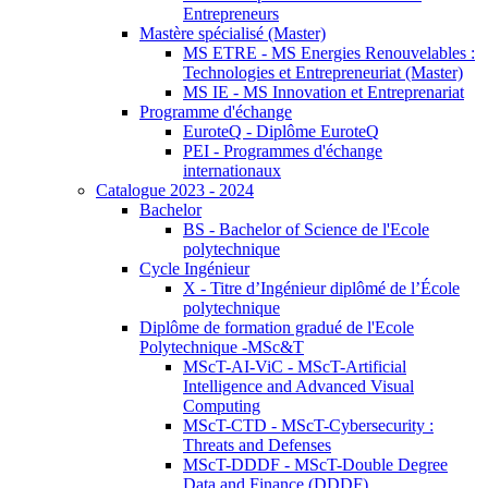
Entrepreneurs
Mastère spécialisé (Master)
MS ETRE - MS Energies Renouvelables :
Technologies et Entrepreneuriat (Master)
MS IE - MS Innovation et Entreprenariat
Programme d'échange
EuroteQ - Diplôme EuroteQ
PEI - Programmes d'échange
internationaux
Catalogue 2023 - 2024
Bachelor
BS - Bachelor of Science de l'Ecole
polytechnique
Cycle Ingénieur
X - Titre d’Ingénieur diplômé de l’École
polytechnique
Diplôme de formation gradué de l'Ecole
Polytechnique -MSc&T
MScT-AI-ViC - MScT-Artificial
Intelligence and Advanced Visual
Computing
MScT-CTD - MScT-Cybersecurity :
Threats and Defenses
MScT-DDDF - MScT-Double Degree
Data and Finance (DDDF)