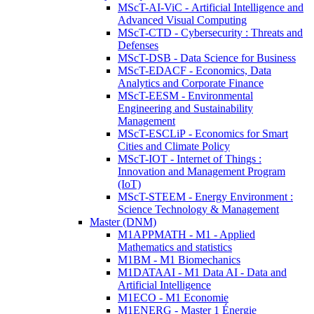
MScT-AI-ViC - Artificial Intelligence and
Advanced Visual Computing
MScT-CTD - Cybersecurity : Threats and
Defenses
MScT-DSB - Data Science for Business
MScT-EDACF - Economics, Data
Analytics and Corporate Finance
MScT-EESM - Environmental
Engineering and Sustainability
Management
MScT-ESCLiP - Economics for Smart
Cities and Climate Policy
MScT-IOT - Internet of Things :
Innovation and Management Program
(IoT)
MScT-STEEM - Energy Environment :
Science Technology & Management
Master (DNM)
M1APPMATH - M1 - Applied
Mathematics and statistics
M1BM - M1 Biomechanics
M1DATAAI - M1 Data AI - Data and
Artificial Intelligence
M1ECO - M1 Economie
M1ENERG - Master 1 Énergie