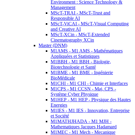
Environment : Science Technology &
Management
MScT-TRAI - MScT-Trust and
Responsible AI
MScT-ViCAI - MScT-Visual Computing
and Creative AI
MScT-XCin - MScT-Extended
Cinematography XCin
Master (DNM)
M1AMS - M1 AMS - Mathématiques
Appliquées et Statistiques
M1BBH - M1 BBH - Biologie,
Biotechnologie et Santé
M1BME - M1 BME - Ingénierie
BioMédicale
M1CHI - M1 CHI - Chimie et Interfaces
M1CPS - M1 CCSN - Maj. CPS -
Système Cyber Physique
M1HEP - M1 HEP - Physique des Hautes
Energies
M1IES - M1 IES - Innovation, Entreprise
et Société
M1MATHJHADA - M1 MJH -
Mathematiques Jacques Hadamard
M1MEC - M1 Mech - Mecanique