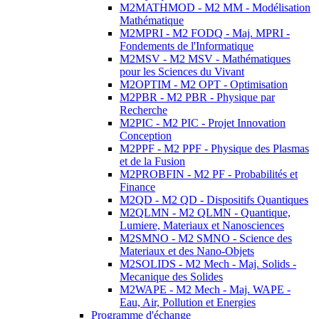
M2MATHMOD - M2 MM - Modélisation
Mathématique
M2MPRI - M2 FODQ - Maj. MPRI -
Fondements de l'Informatique
M2MSV - M2 MSV - Mathématiques
pour les Sciences du Vivant
M2OPTIM - M2 OPT - Optimisation
M2PBR - M2 PBR - Physique par
Recherche
M2PIC - M2 PIC - Projet Innovation
Conception
M2PPF - M2 PPF - Physique des Plasmas
et de la Fusion
M2PROBFIN - M2 PF - Probabilités et
Finance
M2QD - M2 QD - Dispositifs Quantiques
M2QLMN - M2 QLMN - Quantique,
Lumiere, Materiaux et Nanosciences
M2SMNO - M2 SMNO - Science des
Materiaux et des Nano-Objets
M2SOLIDS - M2 Mech - Maj. Solids -
Mecanique des Solides
M2WAPE - M2 Mech - Maj. WAPE -
Eau, Air, Pollution et Energies
Programme d'échange