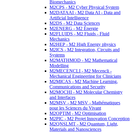
Biomechanics
M2CPS - M2 Cyber Physical System
M2DATAAI - M2 Data AI - Data and
Artificial Intelligence
M2DS - M2 Data Sciences
M2ENERG - M2 Énergie
M2FLUIDS - M2 Fluids - Fluid
Mechanics
M2HEP - M2 High Energy physics
M2ICS - M2 Integration, Circuits and
Systems
M2MATHMOD - M2 Mathematical
Modelling
M2MECENCLI - M2 Mecencli -
Mechanical Engineering for Clinicians
M2MICAS - M2 Machine Learning,
Communications and Security
M2MOCHI - M2 Molecular Chemistry
and Interfaces
M2MSV - M2 MSV - Mathématiques
pour les Sciences du Vivant
M2OPTIM - M2 Optimisation
M2PIC - M2 Projet Innovation Conception
M2QNSLMT - M2 Quantum, Light,
Materials and Nanosciences