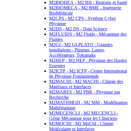
M2BIOHEA - M2 BH - Biologie et Santé
M2BIOMECA - M2 BME - Ingénierie
BioMédicale
M2CPS - M2 CPS - Système Cyber
Physique
M2DS - M2 DS - Data Science
M2FLUIDS - M2 Fluids - Mécanique des
Fluides
M2GI - M2 GI-PLATO - Grandes
installations - Plasmas, Lasers,
Accélérateurs, Tokamaks
M2HEP - M2 HEP - Physique des Hautes
Energies
M2ICFP - M2 ICFP - Centre International
de Physique Fondamentale
M2MACHI - M2 MACHI - Chimie des
Matériaux et Interfaces
M2MARES - M2 PBR - Physique par
Recherche
M2MATHMOD - M2 MM - Modélisation
Mathématique
M2MECENCLI - M2 MECENCLI -
Génie Mécanique pour les Cliniciens
M2MOCHI - M2 MoChI - Chimie
Moléculaire et Interfaces