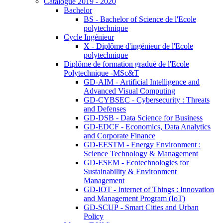
Catalogue 2019 - 2020
Bachelor
BS - Bachelor of Science de l'Ecole
polytechnique
Cycle Ingénieur
X - Diplôme d'ingénieur de l'Ecole
polytechnique
Diplôme de formation gradué de l'Ecole
Polytechnique -MSc&T
GD-AIM - Artificial Intelligence and
Advanced Visual Computing
GD-CYBSEC - Cybersecurity : Threats
and Defenses
GD-DSB - Data Science for Business
GD-EDCF - Economics, Data Analytics
and Corporate Finance
GD-EESTM - Energy Environment :
Science Technology & Management
GD-ESEM - Ecotechnologies for
Sustainability & Environment
Management
GD-IOT - Internet of Things : Innovation
and Management Program (IoT)
GD-SCUP - Smart Cities and Urban
Policy