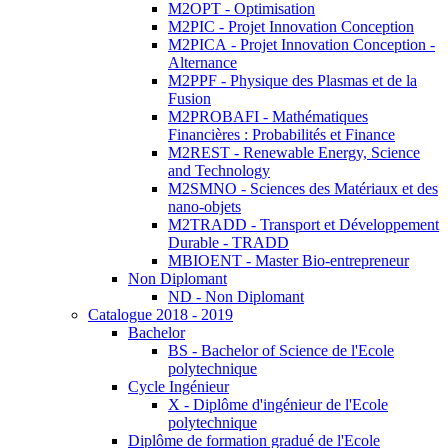
M2OPT - Optimisation
M2PIC - Projet Innovation Conception
M2PICA - Projet Innovation Conception -
Alternance
M2PPF - Physique des Plasmas et de la
Fusion
M2PROBAFI - Mathématiques
Financières : Probabilités et Finance
M2REST - Renewable Energy, Science
and Technology
M2SMNO - Sciences des Matériaux et des
nano-objets
M2TRADD - Transport et Développement
Durable - TRADD
MBIOENT - Master Bio-entrepreneur
Non Diplomant
ND - Non Diplomant
Catalogue 2018 - 2019
Bachelor
BS - Bachelor of Science de l'Ecole
polytechnique
Cycle Ingénieur
X - Diplôme d'ingénieur de l'Ecole
polytechnique
Diplôme de formation gradué de l'Ecole