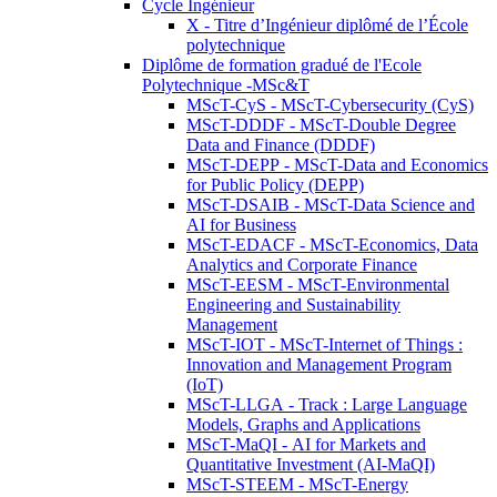
Cycle Ingénieur
X - Titre d’Ingénieur diplômé de l’École
polytechnique
Diplôme de formation gradué de l'Ecole
Polytechnique -MSc&T
MScT-CyS - MScT-Cybersecurity (CyS)
MScT-DDDF - MScT-Double Degree
Data and Finance (DDDF)
MScT-DEPP - MScT-Data and Economics
for Public Policy (DEPP)
MScT-DSAIB - MScT-Data Science and
AI for Business
MScT-EDACF - MScT-Economics, Data
Analytics and Corporate Finance
MScT-EESM - MScT-Environmental
Engineering and Sustainability
Management
MScT-IOT - MScT-Internet of Things :
Innovation and Management Program
(IoT)
MScT-LLGA - Track : Large Language
Models, Graphs and Applications
MScT-MaQI - AI for Markets and
Quantitative Investment (AI-MaQI)
MScT-STEEM - MScT-Energy