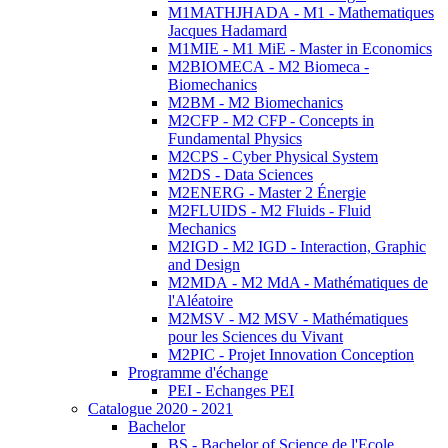
M1MATHJHADA - M1 - Mathematiques
Jacques Hadamard
M1MIE - M1 MiE - Master in Economics
M2BIOMECA - M2 Biomeca -
Biomechanics
M2BM - M2 Biomechanics
M2CFP - M2 CFP - Concepts in
Fundamental Physics
M2CPS - Cyber Physical System
M2DS - Data Sciences
M2ENERG - Master 2 Énergie
M2FLUIDS - M2 Fluids - Fluid
Mechanics
M2IGD - M2 IGD - Interaction, Graphic
and Design
M2MDA - M2 MdA - Mathématiques de
l'Aléatoire
M2MSV - M2 MSV - Mathématiques
pour les Sciences du Vivant
M2PIC - Projet Innovation Conception
Programme d'échange
PEI - Echanges PEI
Catalogue 2020 - 2021
Bachelor
BS - Bachelor of Science de l'Ecole