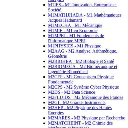
M1IES - M1 Innovation, Entreprise et
Société
M1MATHJHADA - M1 Mathématiques
Jacques Hadamard
M1MECHA - M1 Mécanique
M1MIE - M1 en Economie
M1MPRI - M1 Fondements de
l'Informatique MPRI
M1PHYSICS - M1 Physique
M2AAG - M2 Analyse, Arithmétique,
Géométrie
M2BIOHEA - M2 Biologie et Santé
M2BIOMECA - M2 Biomécanique et
Ingéniérie Biomédical
M2CFP - M2 Concepts en Physique
Fondamentale
M2CPS - M2 Système Cyber Physique
M2DS - M2 Data Science
M2FLUIDS - M2 Mécanique des Fluides
M2GI - M2 Grands Instruments
M2HEP - M2 Physique des Hautes
Energies
M2MARES - M2 Physique par Recherche
M2MATCHEINT - M2 Chimie des