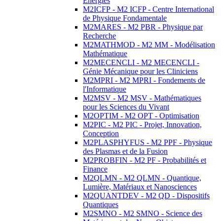
Energies
M2ICFP - M2 ICFP - Centre International
de Physique Fondamentale
M2MARES - M2 PBR - Physique par
Recherche
M2MATHMOD - M2 MM - Modélisation
Mathématique
M2MECENCLI - M2 MECENCLI -
Génie Mécanique pour les Cliniciens
M2MPRI - M2 MPRI - Fondements de
l'Informatique
M2MSV - M2 MSV - Mathématiques
pour les Sciences du Vivant
M2OPTIM - M2 OPT - Optimisation
M2PIC - M2 PIC - Projet, Innovation,
Conception
M2PLASPHYFUS - M2 PPF - Physique
des Plasmas et de la Fusion
M2PROBFIN - M2 PF - Probabilités et
Finance
M2QLMN - M2 QLMN - Quantique,
Lumière, Matériaux et Nanosciences
M2QUANTDEV - M2 QD - Dispositifs
Quantiques
M2SMNO - M2 SMNO - Science des