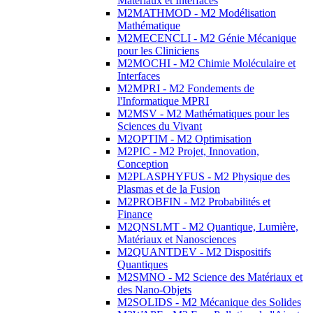
Matériaux et Interfaces
M2MATHMOD - M2 Modélisation
Mathématique
M2MECENCLI - M2 Génie Mécanique
pour les Cliniciens
M2MOCHI - M2 Chimie Moléculaire et
Interfaces
M2MPRI - M2 Fondements de
l'Informatique MPRI
M2MSV - M2 Mathématiques pour les
Sciences du Vivant
M2OPTIM - M2 Optimisation
M2PIC - M2 Projet, Innovation,
Conception
M2PLASPHYFUS - M2 Physique des
Plasmas et de la Fusion
M2PROBFIN - M2 Probabilités et
Finance
M2QNSLMT - M2 Quantique, Lumière,
Matériaux et Nanosciences
M2QUANTDEV - M2 Dispositifs
Quantiques
M2SMNO - M2 Science des Matériaux et
des Nano-Objets
M2SOLIDS - M2 Mécanique des Solides