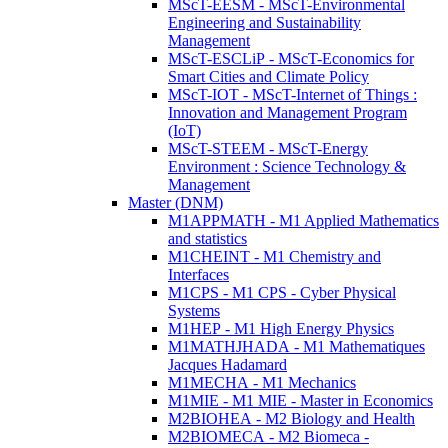
MScT-EESM - MScT-Environmental
Engineering and Sustainability
Management
MScT-ESCLiP - MScT-Economics for
Smart Cities and Climate Policy
MScT-IOT - MScT-Internet of Things :
Innovation and Management Program
(IoT)
MScT-STEEM - MScT-Energy
Environment : Science Technology &
Management
Master (DNM)
M1APPMATH - M1 Applied Mathematics
and statistics
M1CHEINT - M1 Chemistry and
Interfaces
M1CPS - M1 CPS - Cyber Physical
Systems
M1HEP - M1 High Energy Physics
M1MATHJHADA - M1 Mathematiques
Jacques Hadamard
M1MECHA - M1 Mechanics
M1MIE - M1 MIE - Master in Economics
M2BIOHEA - M2 Biology and Health
M2BIOMECA - M2 Biomeca -