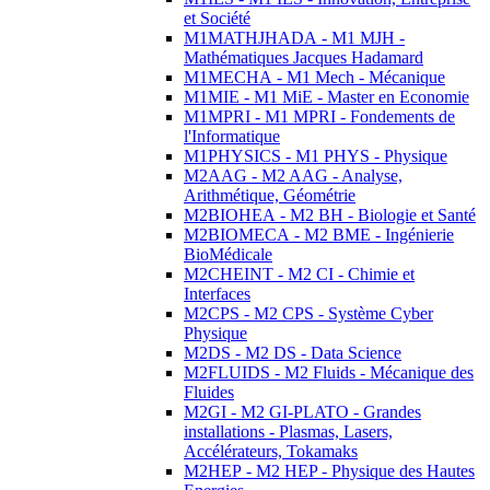
et Société
M1MATHJHADA - M1 MJH -
Mathématiques Jacques Hadamard
M1MECHA - M1 Mech - Mécanique
M1MIE - M1 MiE - Master en Economie
M1MPRI - M1 MPRI - Fondements de
l'Informatique
M1PHYSICS - M1 PHYS - Physique
M2AAG - M2 AAG - Analyse,
Arithmétique, Géométrie
M2BIOHEA - M2 BH - Biologie et Santé
M2BIOMECA - M2 BME - Ingénierie
BioMédicale
M2CHEINT - M2 CI - Chimie et
Interfaces
M2CPS - M2 CPS - Système Cyber
Physique
M2DS - M2 DS - Data Science
M2FLUIDS - M2 Fluids - Mécanique des
Fluides
M2GI - M2 GI-PLATO - Grandes
installations - Plasmas, Lasers,
Accélérateurs, Tokamaks
M2HEP - M2 HEP - Physique des Hautes