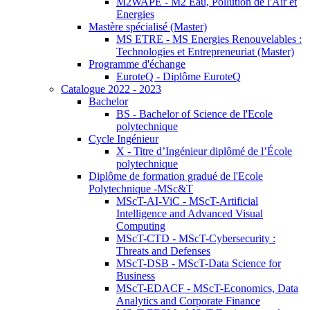
M2WAPE - M2 Eau, Pollution de l'Air et
Energies
Mastère spécialisé (Master)
MS ETRE - MS Energies Renouvelables :
Technologies et Entrepreneuriat (Master)
Programme d'échange
EuroteQ - Diplôme EuroteQ
Catalogue 2022 - 2023
Bachelor
BS - Bachelor of Science de l'Ecole
polytechnique
Cycle Ingénieur
X - Titre d’Ingénieur diplômé de l’École
polytechnique
Diplôme de formation gradué de l'Ecole
Polytechnique -MSc&T
MScT-AI-ViC - MScT-Artificial
Intelligence and Advanced Visual
Computing
MScT-CTD - MScT-Cybersecurity :
Threats and Defenses
MScT-DSB - MScT-Data Science for
Business
MScT-EDACF - MScT-Economics, Data
Analytics and Corporate Finance