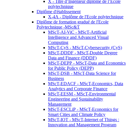
X - Titre d’Ingénieur diplômé de l’École
polytechnique
Diplôme d'établissement
X-4A - Diplôme de l'Ecole polytechnique
Diplôme de formation gradué de l'Ecole
Polytechnique -MSc&T
MScT-AI-ViC - MScT-Artificial
Intelligence and Advanced Visual
Computing
MScT-CyS - MScT-Cybersecurity (CyS)
MScT-DDDF - MScT-Double Degree
Data and Finance (DDDF)
MScT-DEPP - MScT-Data and Economics
for Public Policy (DEPP)
MScT-DSB - MScT-Data Science for
Business
MScT-EDACF - MScT-Economics, Data
Analytics and Corporate Finance
MScT-EESM - MScT-Environmental
Engineering and Sustainability
Management
MScT-ESCLiP - MScT-Economics for
Smart Cities and Climate Policy
MScT-IOT - MScT-Internet of Things :
Innovation and Management Program