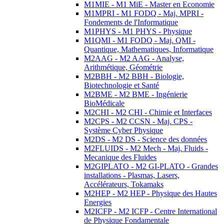
M1MIE - M1 MiE - Master en Economie
M1MPRI - M1 FODQ - Maj. MPRI -
Fondements de l'Informatique
M1PHYS - M1 PHYS - Physique
M1QMI - M1 FODQ - Maj. QMI -
Quantique, Mathematiques, Informatique
M2AAG - M2 AAG - Analyse,
Arithmétique, Géométrie
M2BBH - M2 BBH - Biologie,
Biotechnologie et Santé
M2BME - M2 BME - Ingénierie
BioMédicale
M2CHI - M2 CHI - Chimie et Interfaces
M2CPS - M2 CCSN - Maj. CPS -
Système Cyber Physique
M2DS - M2 DS - Science des données
M2FLUIDS - M2 Mech - Maj. Fluids -
Mecanique des Fluides
M2GIPLATO - M2 GI-PLATO - Grandes
installations - Plasmas, Lasers,
Accélérateurs, Tokamaks
M2HEP - M2 HEP - Physique des Hautes
Energies
M2ICFP - M2 ICFP - Centre International
de Physique Fondamentale