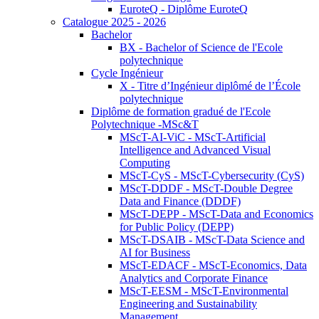
EuroteQ - Diplôme EuroteQ
Catalogue 2025 - 2026
Bachelor
BX - Bachelor of Science de l'Ecole
polytechnique
Cycle Ingénieur
X - Titre d’Ingénieur diplômé de l’École
polytechnique
Diplôme de formation gradué de l'Ecole
Polytechnique -MSc&T
MScT-AI-ViC - MScT-Artificial
Intelligence and Advanced Visual
Computing
MScT-CyS - MScT-Cybersecurity (CyS)
MScT-DDDF - MScT-Double Degree
Data and Finance (DDDF)
MScT-DEPP - MScT-Data and Economics
for Public Policy (DEPP)
MScT-DSAIB - MScT-Data Science and
AI for Business
MScT-EDACF - MScT-Economics, Data
Analytics and Corporate Finance
MScT-EESM - MScT-Environmental
Engineering and Sustainability
Management