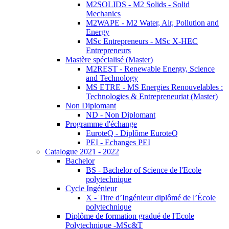
M2SOLIDS - M2 Solids - Solid
Mechanics
M2WAPE - M2 Water, Air, Pollution and
Energy
MSc Entrepreneurs - MSc X-HEC
Entrepreneurs
Mastère spécialisé (Master)
M2REST - Renewable Energy, Science
and Technology
MS ETRE - MS Energies Renouvelables :
Technologies & Entrepreneuriat (Master)
Non Diplomant
ND - Non Diplomant
Programme d'échange
EuroteQ - Diplôme EuroteQ
PEI - Echanges PEI
Catalogue 2021 - 2022
Bachelor
BS - Bachelor of Science de l'Ecole
polytechnique
Cycle Ingénieur
X - Titre d’Ingénieur diplômé de l’École
polytechnique
Diplôme de formation gradué de l'Ecole
Polytechnique -MSc&T