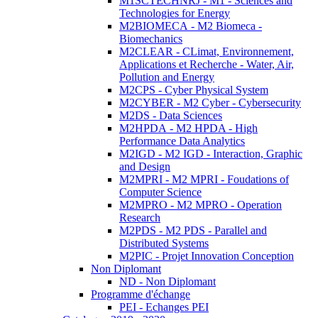
M1SCTECHNRJ - M1 - Sciences and
Technologies for Energy
M2BIOMECA - M2 Biomeca -
Biomechanics
M2CLEAR - CLimat, Environnement,
Applications et Recherche - Water, Air,
Pollution and Energy
M2CPS - Cyber Physical System
M2CYBER - M2 Cyber - Cybersecurity
M2DS - Data Sciences
M2HPDA - M2 HPDA - High
Performance Data Analytics
M2IGD - M2 IGD - Interaction, Graphic
and Design
M2MPRI - M2 MPRI - Foudations of
Computer Science
M2MPRO - M2 MPRO - Operation
Research
M2PDS - M2 PDS - Parallel and
Distributed Systems
M2PIC - Projet Innovation Conception
Non Diplomant
ND - Non Diplomant
Programme d'échange
PEI - Echanges PEI