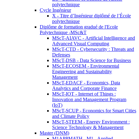
polytechnique
Cycle Ingénieur
X - Titre d’Ingénieur diplômé de l’École
polytechnique
Diplôme de formation gradué de l'Ecole
Polytechnique -MSc&T
MScT-AIAVC - Artificial Intelligence and
Advanced Visual Computing
MScT-CTD - Cybersecurity : Threats and
Defenses
MScT-DSB - Data Science for Business
MScT-ECOSEM - Environmental
Engineering and Sustainability
Management
MScT-EDACF - Economics, Data
Analytics and Corporate Finance
MScT-IOT - Internet of Things :
Innovation and Management Program
(IoT)
MScT-SCUP - Economics for Smart Cities
and Climate Policy
MScT-STEEM - Energy Environment :
Science Technology & Management
Master (DNM)
M1APPMATH - M1 - Applied