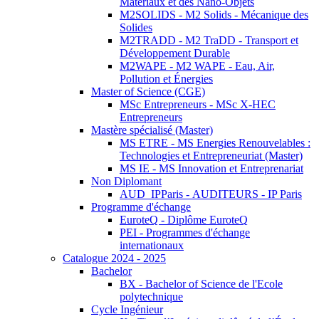
Matériaux et des Nano-Objets
M2SOLIDS - M2 Solids - Mécanique des
Solides
M2TRADD - M2 TraDD - Transport et
Développement Durable
M2WAPE - M2 WAPE - Eau, Air,
Pollution et Énergies
Master of Science (CGE)
MSc Entrepreneurs - MSc X-HEC
Entrepreneurs
Mastère spécialisé (Master)
MS ETRE - MS Energies Renouvelables :
Technologies et Entrepreneuriat (Master)
MS IE - MS Innovation et Entreprenariat
Non Diplomant
AUD_IPParis - AUDITEURS - IP Paris
Programme d'échange
EuroteQ - Diplôme EuroteQ
PEI - Programmes d'échange
internationaux
Catalogue 2024 - 2025
Bachelor
BX - Bachelor of Science de l'Ecole
polytechnique
Cycle Ingénieur