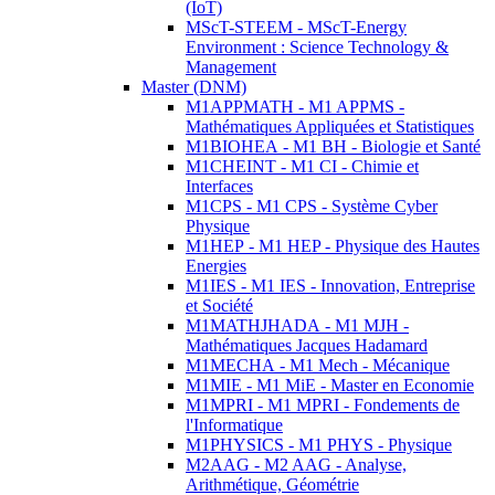
(IoT)
MScT-STEEM - MScT-Energy
Environment : Science Technology &
Management
Master (DNM)
M1APPMATH - M1 APPMS -
Mathématiques Appliquées et Statistiques
M1BIOHEA - M1 BH - Biologie et Santé
M1CHEINT - M1 CI - Chimie et
Interfaces
M1CPS - M1 CPS - Système Cyber
Physique
M1HEP - M1 HEP - Physique des Hautes
Energies
M1IES - M1 IES - Innovation, Entreprise
et Société
M1MATHJHADA - M1 MJH -
Mathématiques Jacques Hadamard
M1MECHA - M1 Mech - Mécanique
M1MIE - M1 MiE - Master en Economie
M1MPRI - M1 MPRI - Fondements de
l'Informatique
M1PHYSICS - M1 PHYS - Physique
M2AAG - M2 AAG - Analyse,
Arithmétique, Géométrie