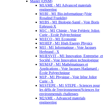
Master (DNM)
M1AME - M1 Advanced materials
engineering
M1BI - M1 Bio-informatique (Voie
Rosalind Franklin)
M1BS - M1 Biologie-Santé - Voie Boris
Ephrussi-X
M1C - M1 Chimie - Voie Fréderic Joliot-
Curie - Ecole Polytechnique
M1ECO - M1 Economie
M1HEP - M1 High Energy Physics
M1I - M1 Informatique - Voie Jacques
Herbrand - X
M1IESVIT - M1 Innovation, Entreprise, et
Société - Voie Innovation technologique
M1MAP - M1 Mathématiques et
Applications - Voie Jacques Hadamard -
École Polytechnique
M1P - M1 Physique - Voie Irène Joliot
Curie - X
M1STEPE - M1 STEPE - Sciences pour
les défis de l'environnement/Sciences for
environmentals challenges
M2AME - Advanced materials
engineering