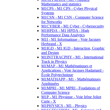
Mathematics and statistics
M1CPS - M1 CPS - Cyber Physical
Systems
M1CSN - M1 CSN - Computer Science
for Networks
M1CYBER - M1 Cyber - Cybersecurity
M1HPDA - M1 HPDA - High
Performance Data Analytics
M1I - M1 Informatique - Voie Jacques
Herbrand - X
M1IGD - M1 IGD - Interaction, Graphic
and Design
M1INTTRACPHY - M1 - International
Track in Physics
M1MAP - M1 Mathématiques et
Applications - Voie Jacques Hadamard -
École Polytechnique
M1MATHAPP - M1 - Mathématiques
Appliquées
M1MPRI - M1 MPRI - Foudations of
Computer Science
M1P - M1 Physique - Voie Irène Joliot
Curie - X
M1PHYSICS - M1 - Physics