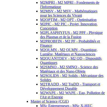
M2MPRI - M2 MPRI - Fondements de
l'Informatique
M2MSV - M2 MSV - Mathématiques
pour les Sciences du Vivant
M2OPTIM - M2 OPT - Optimisation
M2PIC - M2 PIC - Projet, Innovation,
Conception
M2PLASPHYFUS - M2 PPF - Physique
des Plasmas et de la Fusion
M2PROBFIN - M2 PF - Probabilités et
Finance
M2QLMN - M2 QLMN - Quantique,
Lumière, Matériaux et Nanosciences
M2QUANTDEV - M2 QD - Dispositifs
Quantiques
M2SMNO - M2 SMNO - Science des
Matériaux et des Nano-Objets
M2SOLIDS - M2 Solids - Mécanique des
Solides
M2TRADD - M2 TraDD - Transport et
Développement Durable
M2WAPE - M2 WAPE - Eau, Pollution de
l'Air et Energie
Master of Science (CGE)
MSc Entrepreneurs - MSc X-HEC