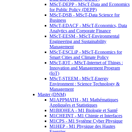
MScT-DEPP - MScT-Data and Economics
for Public Policy (DEPP)
MScT-DSB - MScT-Data Science for
Business
MScT-EDACF - MScT-Economics, Data
Analytics and Corporate Finance
MScT-EESM - MScT-Environmental
Engineering and Sustainability
Management
MScT-ESCLiP - MScT-Economics for
Smart Cities and Climate Policy
MScT-IOT - MScT-Internet of Things :
Innovation and Management Program
(IoT)
MScT-STEEM - MScT-Energy
Environment : Science Technology &
Management
Master (DNM)
M1APPMATH - M1 Mathématiques
Appliquées et Statistiques
M1BIOHEA - M1 Biologie et Santé
M1CHEINT - M1 Chimie et Interfaces
M1CPS - M1 Système Cyber Physique
M1HEP - M1 Physique des Hautes
Energies