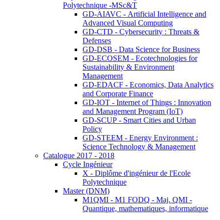
Polytechnique -MSc&T
GD-AIAVC - Artificial Intelligence and
Advanced Visual Computing
GD-CTD - Cybersecurity : Threats &
Defenses
GD-DSB - Data Science for Business
GD-ECOSEM - Ecotechnologies for
Sustainability & Environment
Management
GD-EDACF - Economics, Data Analytics
and Corporate Finance
GD-IOT - Internet of Things : Innovation
and Management Program (IoT)
GD-SCUP - Smart Cities and Urban
Policy
GD-STEEM - Energy Environment :
Science Technology & Management
Catalogue 2017 - 2018
Cycle Ingénieur
X - Diplôme d'ingénieur de l'Ecole
Polytechnique
Master (DNM)
M1QMI - M1 FODQ - Maj. QMI -
Quantique, mathematiques, informatique