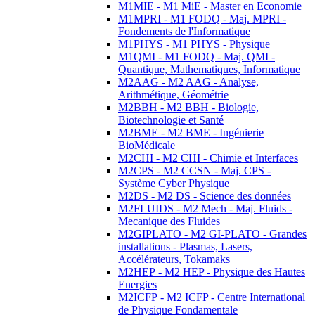
M1MIE - M1 MiE - Master en Economie
M1MPRI - M1 FODQ - Maj. MPRI -
Fondements de l'Informatique
M1PHYS - M1 PHYS - Physique
M1QMI - M1 FODQ - Maj. QMI -
Quantique, Mathematiques, Informatique
M2AAG - M2 AAG - Analyse,
Arithmétique, Géométrie
M2BBH - M2 BBH - Biologie,
Biotechnologie et Santé
M2BME - M2 BME - Ingénierie
BioMédicale
M2CHI - M2 CHI - Chimie et Interfaces
M2CPS - M2 CCSN - Maj. CPS -
Système Cyber Physique
M2DS - M2 DS - Science des données
M2FLUIDS - M2 Mech - Maj. Fluids -
Mecanique des Fluides
M2GIPLATO - M2 GI-PLATO - Grandes
installations - Plasmas, Lasers,
Accélérateurs, Tokamaks
M2HEP - M2 HEP - Physique des Hautes
Energies
M2ICFP - M2 ICFP - Centre International
de Physique Fondamentale