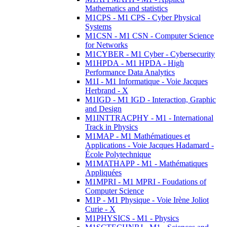
Mathematics and statistics
M1CPS - M1 CPS - Cyber Physical
Systems
M1CSN - M1 CSN - Computer Science
for Networks
M1CYBER - M1 Cyber - Cybersecurity
M1HPDA - M1 HPDA - High
Performance Data Analytics
M1I - M1 Informatique - Voie Jacques
Herbrand - X
M1IGD - M1 IGD - Interaction, Graphic
and Design
M1INTTRACPHY - M1 - International
Track in Physics
M1MAP - M1 Mathématiques et
Applications - Voie Jacques Hadamard -
École Polytechnique
M1MATHAPP - M1 - Mathématiques
Appliquées
M1MPRI - M1 MPRI - Foudations of
Computer Science
M1P - M1 Physique - Voie Irène Joliot
Curie - X
M1PHYSICS - M1 - Physics