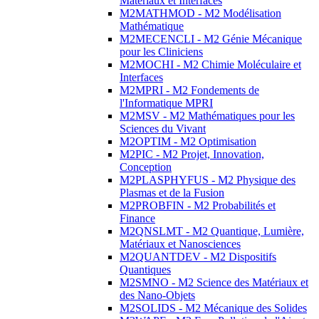
Matériaux et Interfaces
M2MATHMOD - M2 Modélisation
Mathématique
M2MECENCLI - M2 Génie Mécanique
pour les Cliniciens
M2MOCHI - M2 Chimie Moléculaire et
Interfaces
M2MPRI - M2 Fondements de
l'Informatique MPRI
M2MSV - M2 Mathématiques pour les
Sciences du Vivant
M2OPTIM - M2 Optimisation
M2PIC - M2 Projet, Innovation,
Conception
M2PLASPHYFUS - M2 Physique des
Plasmas et de la Fusion
M2PROBFIN - M2 Probabilités et
Finance
M2QNSLMT - M2 Quantique, Lumière,
Matériaux et Nanosciences
M2QUANTDEV - M2 Dispositifs
Quantiques
M2SMNO - M2 Science des Matériaux et
des Nano-Objets
M2SOLIDS - M2 Mécanique des Solides