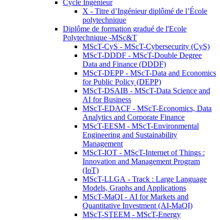
Cycle Ingénieur
X - Titre d’Ingénieur diplômé de l’École
polytechnique
Diplôme de formation gradué de l'Ecole
Polytechnique -MSc&T
MScT-CyS - MScT-Cybersecurity (CyS)
MScT-DDDF - MScT-Double Degree
Data and Finance (DDDF)
MScT-DEPP - MScT-Data and Economics
for Public Policy (DEPP)
MScT-DSAIB - MScT-Data Science and
AI for Business
MScT-EDACF - MScT-Economics, Data
Analytics and Corporate Finance
MScT-EESM - MScT-Environmental
Engineering and Sustainability
Management
MScT-IOT - MScT-Internet of Things :
Innovation and Management Program
(IoT)
MScT-LLGA - Track : Large Language
Models, Graphs and Applications
MScT-MaQI - AI for Markets and
Quantitative Investment (AI-MaQI)
MScT-STEEM - MScT-Energy