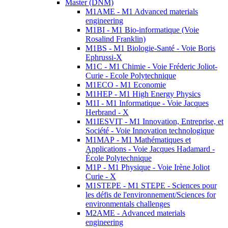
Master (DNM)
M1AME - M1 Advanced materials
engineering
M1BI - M1 Bio-informatique (Voie
Rosalind Franklin)
M1BS - M1 Biologie-Santé - Voie Boris
Ephrussi-X
M1C - M1 Chimie - Voie Fréderic Joliot-
Curie - Ecole Polytechnique
M1ECO - M1 Economie
M1HEP - M1 High Energy Physics
M1I - M1 Informatique - Voie Jacques
Herbrand - X
M1IESVIT - M1 Innovation, Entreprise, et
Société - Voie Innovation technologique
M1MAP - M1 Mathématiques et
Applications - Voie Jacques Hadamard -
École Polytechnique
M1P - M1 Physique - Voie Irène Joliot
Curie - X
M1STEPE - M1 STEPE - Sciences pour
les défis de l'environnement/Sciences for
environmentals challenges
M2AME - Advanced materials
engineering