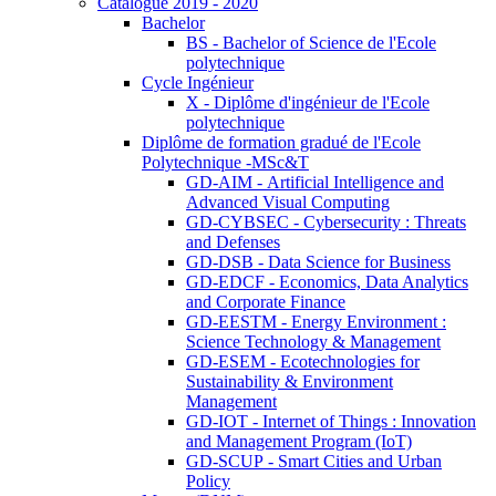
Catalogue 2019 - 2020
Bachelor
BS - Bachelor of Science de l'Ecole
polytechnique
Cycle Ingénieur
X - Diplôme d'ingénieur de l'Ecole
polytechnique
Diplôme de formation gradué de l'Ecole
Polytechnique -MSc&T
GD-AIM - Artificial Intelligence and
Advanced Visual Computing
GD-CYBSEC - Cybersecurity : Threats
and Defenses
GD-DSB - Data Science for Business
GD-EDCF - Economics, Data Analytics
and Corporate Finance
GD-EESTM - Energy Environment :
Science Technology & Management
GD-ESEM - Ecotechnologies for
Sustainability & Environment
Management
GD-IOT - Internet of Things : Innovation
and Management Program (IoT)
GD-SCUP - Smart Cities and Urban
Policy