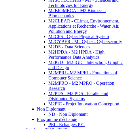
M1SCTECHNRJ - M1 - Sciences and
Technologies for Energy
M2BIOMECA - M2 Biomeca -
Biomechanics
M2CLEAR - CLimat, Environnement,
Applications et Recherche - Water, Air,
Pollution and Energy
M2CPS - Cyber Physical System
M2CYBER - M2 Cyber - Cybersecurity
M2DS - Data Sciences
M2HPDA - M2 HPDA - High
Performance Data Analytics
M2IGD - M2 IGD - Interaction, Graphic
and Design
M2MPRI - M2 MPRI - Foudations of
Computer Science
M2MPRO - M2 MPRO - Operation
Research
M2PDS - M2 PDS - Parallel and
Distributed Systems
M2PIC - Projet Innovation Conception
Non Diplomant
ND - Non Diplomant
Programme d'échange
PEI - Echanges PEI