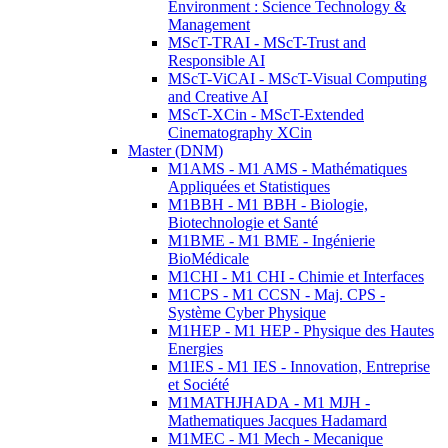
Environment : Science Technology &
Management
MScT-TRAI - MScT-Trust and
Responsible AI
MScT-ViCAI - MScT-Visual Computing
and Creative AI
MScT-XCin - MScT-Extended
Cinematography XCin
Master (DNM)
M1AMS - M1 AMS - Mathématiques
Appliquées et Statistiques
M1BBH - M1 BBH - Biologie,
Biotechnologie et Santé
M1BME - M1 BME - Ingénierie
BioMédicale
M1CHI - M1 CHI - Chimie et Interfaces
M1CPS - M1 CCSN - Maj. CPS -
Système Cyber Physique
M1HEP - M1 HEP - Physique des Hautes
Energies
M1IES - M1 IES - Innovation, Entreprise
et Société
M1MATHJHADA - M1 MJH -
Mathematiques Jacques Hadamard
M1MEC - M1 Mech - Mecanique