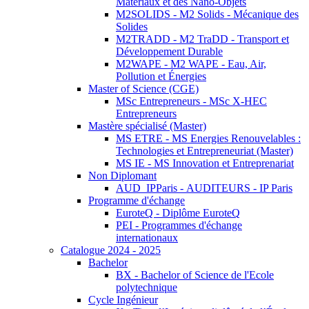
Matériaux et des Nano-Objets
M2SOLIDS - M2 Solids - Mécanique des
Solides
M2TRADD - M2 TraDD - Transport et
Développement Durable
M2WAPE - M2 WAPE - Eau, Air,
Pollution et Énergies
Master of Science (CGE)
MSc Entrepreneurs - MSc X-HEC
Entrepreneurs
Mastère spécialisé (Master)
MS ETRE - MS Energies Renouvelables :
Technologies et Entrepreneuriat (Master)
MS IE - MS Innovation et Entreprenariat
Non Diplomant
AUD_IPParis - AUDITEURS - IP Paris
Programme d'échange
EuroteQ - Diplôme EuroteQ
PEI - Programmes d'échange
internationaux
Catalogue 2024 - 2025
Bachelor
BX - Bachelor of Science de l'Ecole
polytechnique
Cycle Ingénieur