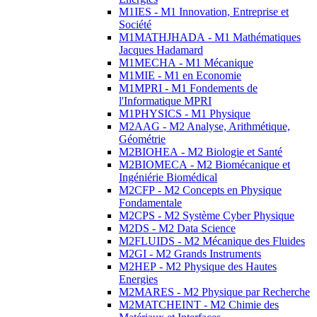
M1IES - M1 Innovation, Entreprise et
Société
M1MATHJHADA - M1 Mathématiques
Jacques Hadamard
M1MECHA - M1 Mécanique
M1MIE - M1 en Economie
M1MPRI - M1 Fondements de
l'Informatique MPRI
M1PHYSICS - M1 Physique
M2AAG - M2 Analyse, Arithmétique,
Géométrie
M2BIOHEA - M2 Biologie et Santé
M2BIOMECA - M2 Biomécanique et
Ingéniérie Biomédical
M2CFP - M2 Concepts en Physique
Fondamentale
M2CPS - M2 Système Cyber Physique
M2DS - M2 Data Science
M2FLUIDS - M2 Mécanique des Fluides
M2GI - M2 Grands Instruments
M2HEP - M2 Physique des Hautes
Energies
M2MARES - M2 Physique par Recherche
M2MATCHEINT - M2 Chimie des