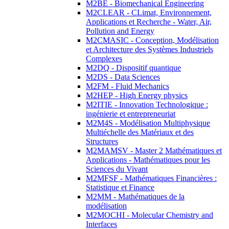
M2BE - Biomechanical Engineering
M2CLEAR - CLimat, Environnement,
Applications et Recherche - Water, Air,
Pollution and Energy
M2CMASIC - Conception, Modélisation
et Architecture des Systèmes Industriels
Complexes
M2DQ - Dispositif quantique
M2DS - Data Sciences
M2FM - Fluid Mechanics
M2HEP - High Energy physics
M2ITIE - Innovation Technologique :
ingénierie et entrepreneuriat
M2M4S - Modélisation Multiphysique
Multiéchelle des Matériaux et des
Structures
M2MAMSV - Master 2 Mathématiques et
Applications - Mathématiques pour les
Sciences du Vivant
M2MFSF - Mathématiques Financières :
Statistique et Finance
M2MM - Mathématiques de la
modélisation
M2MOCHI - Molecular Chemistry and
Interfaces