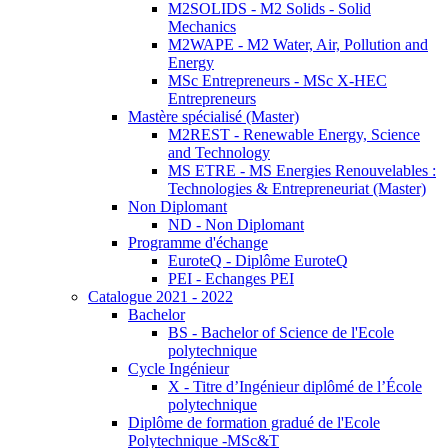
M2SOLIDS - M2 Solids - Solid
Mechanics
M2WAPE - M2 Water, Air, Pollution and
Energy
MSc Entrepreneurs - MSc X-HEC
Entrepreneurs
Mastère spécialisé (Master)
M2REST - Renewable Energy, Science
and Technology
MS ETRE - MS Energies Renouvelables :
Technologies & Entrepreneuriat (Master)
Non Diplomant
ND - Non Diplomant
Programme d'échange
EuroteQ - Diplôme EuroteQ
PEI - Echanges PEI
Catalogue 2021 - 2022
Bachelor
BS - Bachelor of Science de l'Ecole
polytechnique
Cycle Ingénieur
X - Titre d’Ingénieur diplômé de l’École
polytechnique
Diplôme de formation gradué de l'Ecole
Polytechnique -MSc&T