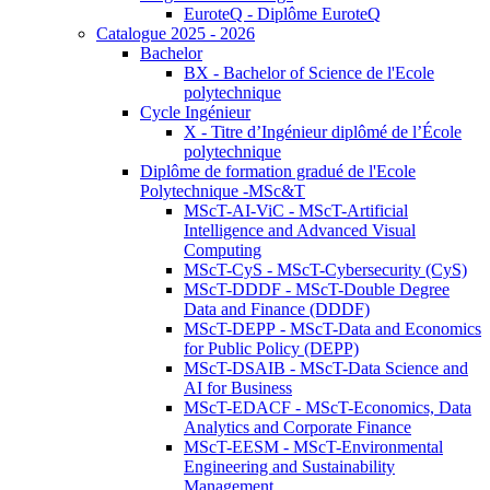
EuroteQ - Diplôme EuroteQ
Catalogue 2025 - 2026
Bachelor
BX - Bachelor of Science de l'Ecole
polytechnique
Cycle Ingénieur
X - Titre d’Ingénieur diplômé de l’École
polytechnique
Diplôme de formation gradué de l'Ecole
Polytechnique -MSc&T
MScT-AI-ViC - MScT-Artificial
Intelligence and Advanced Visual
Computing
MScT-CyS - MScT-Cybersecurity (CyS)
MScT-DDDF - MScT-Double Degree
Data and Finance (DDDF)
MScT-DEPP - MScT-Data and Economics
for Public Policy (DEPP)
MScT-DSAIB - MScT-Data Science and
AI for Business
MScT-EDACF - MScT-Economics, Data
Analytics and Corporate Finance
MScT-EESM - MScT-Environmental
Engineering and Sustainability
Management