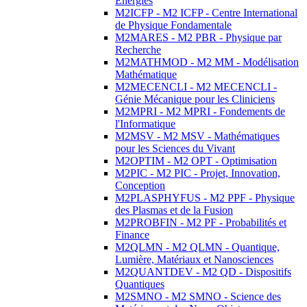
Energies
M2ICFP - M2 ICFP - Centre International
de Physique Fondamentale
M2MARES - M2 PBR - Physique par
Recherche
M2MATHMOD - M2 MM - Modélisation
Mathématique
M2MECENCLI - M2 MECENCLI -
Génie Mécanique pour les Cliniciens
M2MPRI - M2 MPRI - Fondements de
l'Informatique
M2MSV - M2 MSV - Mathématiques
pour les Sciences du Vivant
M2OPTIM - M2 OPT - Optimisation
M2PIC - M2 PIC - Projet, Innovation,
Conception
M2PLASPHYFUS - M2 PPF - Physique
des Plasmas et de la Fusion
M2PROBFIN - M2 PF - Probabilités et
Finance
M2QLMN - M2 QLMN - Quantique,
Lumière, Matériaux et Nanosciences
M2QUANTDEV - M2 QD - Dispositifs
Quantiques
M2SMNO - M2 SMNO - Science des