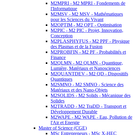
M2MPRI - M2 MPRI - Fondements de
l'Informatique
M2MSV - M2 MSV - Mathématiques
pour les Sciences du Vivant
M2OPTIM - M2 OPT - Optimisation
M2PIC - M2 PIC - Projet, Innovation,
Conception
M2PLASPHYFUS - M2 PPF - Physique
des Plasmas et de la Fusion
M2PROBFIN - M2 PF - Probabilités et
Finance
M2QLMN - M2 QLMN - Quantique,
Lumière, Matériaux et Nanosciences
M2QUANTDEV - M2 QD - Dispositifs
Quantiques
M2SMNO - M2 SMNO - Science des
Matériaux et des Nano-Objets
M2SOLIDS - M2 Solids - Mécanique des
Solides
M2TRADD - M2 TraDD - Transport et
Développement Durable
M2WAPE - M2 WAPE - Eau, Pollution de
l'Air et Energie
Master of Science (CGE)
MSc Entrepreneurs - MSc X-HEC