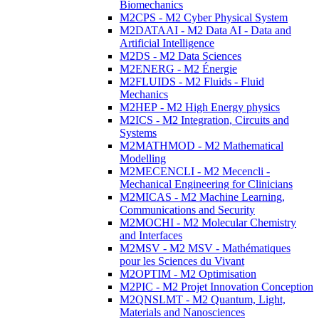
Biomechanics
M2CPS - M2 Cyber Physical System
M2DATAAI - M2 Data AI - Data and
Artificial Intelligence
M2DS - M2 Data Sciences
M2ENERG - M2 Énergie
M2FLUIDS - M2 Fluids - Fluid
Mechanics
M2HEP - M2 High Energy physics
M2ICS - M2 Integration, Circuits and
Systems
M2MATHMOD - M2 Mathematical
Modelling
M2MECENCLI - M2 Mecencli -
Mechanical Engineering for Clinicians
M2MICAS - M2 Machine Learning,
Communications and Security
M2MOCHI - M2 Molecular Chemistry
and Interfaces
M2MSV - M2 MSV - Mathématiques
pour les Sciences du Vivant
M2OPTIM - M2 Optimisation
M2PIC - M2 Projet Innovation Conception
M2QNSLMT - M2 Quantum, Light,
Materials and Nanosciences