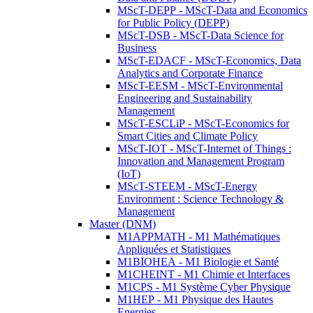
MScT-DEPP - MScT-Data and Economics
for Public Policy (DEPP)
MScT-DSB - MScT-Data Science for
Business
MScT-EDACF - MScT-Economics, Data
Analytics and Corporate Finance
MScT-EESM - MScT-Environmental
Engineering and Sustainability
Management
MScT-ESCLiP - MScT-Economics for
Smart Cities and Climate Policy
MScT-IOT - MScT-Internet of Things :
Innovation and Management Program
(IoT)
MScT-STEEM - MScT-Energy
Environment : Science Technology &
Management
Master (DNM)
M1APPMATH - M1 Mathématiques
Appliquées et Statistiques
M1BIOHEA - M1 Biologie et Santé
M1CHEINT - M1 Chimie et Interfaces
M1CPS - M1 Système Cyber Physique
M1HEP - M1 Physique des Hautes
Energies