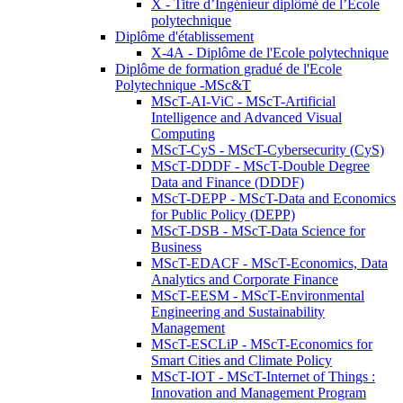
X - Titre d’Ingénieur diplômé de l’École
polytechnique
Diplôme d'établissement
X-4A - Diplôme de l'Ecole polytechnique
Diplôme de formation gradué de l'Ecole
Polytechnique -MSc&T
MScT-AI-ViC - MScT-Artificial
Intelligence and Advanced Visual
Computing
MScT-CyS - MScT-Cybersecurity (CyS)
MScT-DDDF - MScT-Double Degree
Data and Finance (DDDF)
MScT-DEPP - MScT-Data and Economics
for Public Policy (DEPP)
MScT-DSB - MScT-Data Science for
Business
MScT-EDACF - MScT-Economics, Data
Analytics and Corporate Finance
MScT-EESM - MScT-Environmental
Engineering and Sustainability
Management
MScT-ESCLiP - MScT-Economics for
Smart Cities and Climate Policy
MScT-IOT - MScT-Internet of Things :
Innovation and Management Program