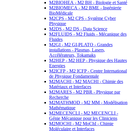
M2BIOHEA - M2 BH - Biologie et Santé
M2BIOMECA - M2 BME - Ingénierie
BioMédicale
M2CPS - M2 CPS - Système Cyber
Physique
M2DS - M2 DS - Data Science
M2FLUIDS - M2 Fluids - Mécanique des
Fluides
M2GI - M2 GI-PLATO - Grandes
installations - Plasmas, Lasers,
Accélérateurs, Tokamaks
M2HEP - M2 HEP - Physique des Hautes
Energies
M2ICFP - M2 ICFP - Centre International
de Physique Fondamentale
M2MACHI - M2 MACHI - Chimie des
Matériaux et Interfaces
M2MARES - M2 PBR - Physique par
Recherche
M2MATHMOD - M2 MM - Modélisation
Mathématique
M2MECENCLI - M2 MECENCLI -
Génie Mécanique pour les Cliniciens
M2MOCHI - M2 MoChI - Chimie
Moléculaire et Interfaces