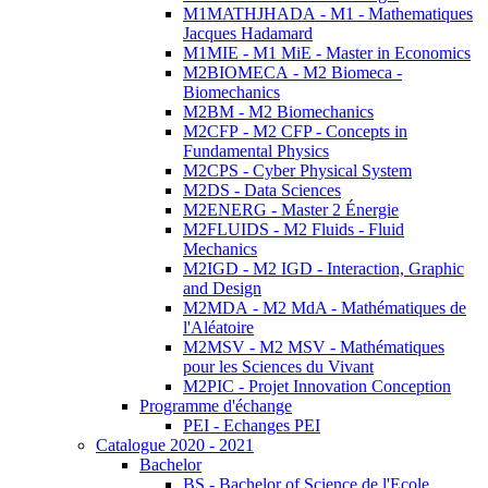
M1MATHJHADA - M1 - Mathematiques
Jacques Hadamard
M1MIE - M1 MiE - Master in Economics
M2BIOMECA - M2 Biomeca -
Biomechanics
M2BM - M2 Biomechanics
M2CFP - M2 CFP - Concepts in
Fundamental Physics
M2CPS - Cyber Physical System
M2DS - Data Sciences
M2ENERG - Master 2 Énergie
M2FLUIDS - M2 Fluids - Fluid
Mechanics
M2IGD - M2 IGD - Interaction, Graphic
and Design
M2MDA - M2 MdA - Mathématiques de
l'Aléatoire
M2MSV - M2 MSV - Mathématiques
pour les Sciences du Vivant
M2PIC - Projet Innovation Conception
Programme d'échange
PEI - Echanges PEI
Catalogue 2020 - 2021
Bachelor
BS - Bachelor of Science de l'Ecole