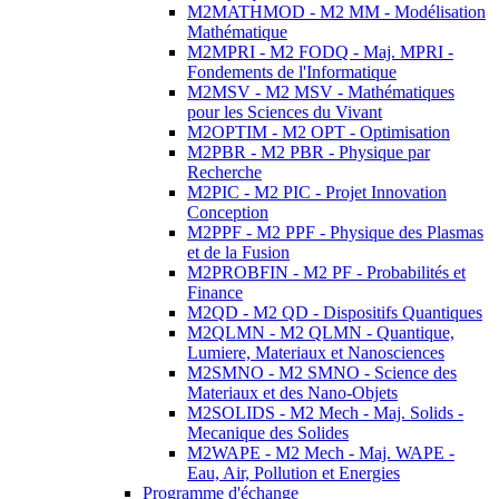
M2MATHMOD - M2 MM - Modélisation
Mathématique
M2MPRI - M2 FODQ - Maj. MPRI -
Fondements de l'Informatique
M2MSV - M2 MSV - Mathématiques
pour les Sciences du Vivant
M2OPTIM - M2 OPT - Optimisation
M2PBR - M2 PBR - Physique par
Recherche
M2PIC - M2 PIC - Projet Innovation
Conception
M2PPF - M2 PPF - Physique des Plasmas
et de la Fusion
M2PROBFIN - M2 PF - Probabilités et
Finance
M2QD - M2 QD - Dispositifs Quantiques
M2QLMN - M2 QLMN - Quantique,
Lumiere, Materiaux et Nanosciences
M2SMNO - M2 SMNO - Science des
Materiaux et des Nano-Objets
M2SOLIDS - M2 Mech - Maj. Solids -
Mecanique des Solides
M2WAPE - M2 Mech - Maj. WAPE -
Eau, Air, Pollution et Energies
Programme d'échange