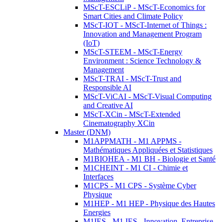
MScT-ESCLiP - MScT-Economics for
Smart Cities and Climate Policy
MScT-IOT - MScT-Internet of Things :
Innovation and Management Program
(IoT)
MScT-STEEM - MScT-Energy
Environment : Science Technology &
Management
MScT-TRAI - MScT-Trust and
Responsible AI
MScT-ViCAI - MScT-Visual Computing
and Creative AI
MScT-XCin - MScT-Extended
Cinematography XCin
Master (DNM)
M1APPMATH - M1 APPMS -
Mathématiques Appliquées et Statistiques
M1BIOHEA - M1 BH - Biologie et Santé
M1CHEINT - M1 CI - Chimie et
Interfaces
M1CPS - M1 CPS - Système Cyber
Physique
M1HEP - M1 HEP - Physique des Hautes
Energies
M1IES - M1 IES - Innovation, Entreprise