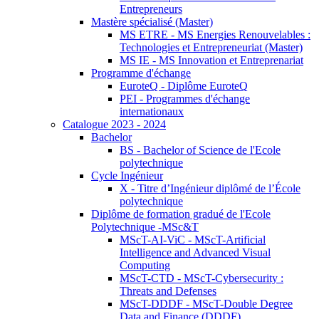
Entrepreneurs
Mastère spécialisé (Master)
MS ETRE - MS Energies Renouvelables :
Technologies et Entrepreneuriat (Master)
MS IE - MS Innovation et Entreprenariat
Programme d'échange
EuroteQ - Diplôme EuroteQ
PEI - Programmes d'échange
internationaux
Catalogue 2023 - 2024
Bachelor
BS - Bachelor of Science de l'Ecole
polytechnique
Cycle Ingénieur
X - Titre d’Ingénieur diplômé de l’École
polytechnique
Diplôme de formation gradué de l'Ecole
Polytechnique -MSc&T
MScT-AI-ViC - MScT-Artificial
Intelligence and Advanced Visual
Computing
MScT-CTD - MScT-Cybersecurity :
Threats and Defenses
MScT-DDDF - MScT-Double Degree
Data and Finance (DDDF)