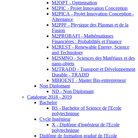
M2OPT - Optimisation
M2PIC - Projet Innovation Conception
M2PICA - Projet Innovation Conception -
Alternance
M2PPF - Physique des Plasmas et de la
Fusion
M2PROBAFI - Mathématiques
Financières : Probabilités et Finance
M2REST - Renewable Energy, Science
and Technology
M2SMNO - Sciences des Matériaux et des
nano-objets
M2TRADD - Transport et Développement
Durable - TRADD
MBIOENT - Master Bio-entrepreneur
Non Diplomant
ND - Non Diplomant
Catalogue 2018 - 2019
Bachelor
BS - Bachelor of Science de l'Ecole
polytechnique
Cycle Ingénieur
X - Diplôme d'ingénieur de l'Ecole
polytechnique
Diplôme de formation gradué de l'Ecole