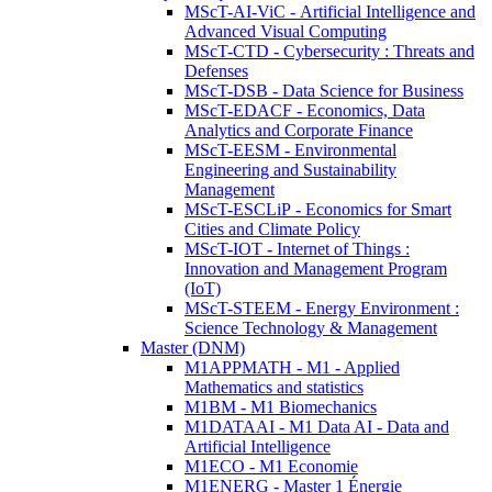
MScT-AI-ViC - Artificial Intelligence and
Advanced Visual Computing
MScT-CTD - Cybersecurity : Threats and
Defenses
MScT-DSB - Data Science for Business
MScT-EDACF - Economics, Data
Analytics and Corporate Finance
MScT-EESM - Environmental
Engineering and Sustainability
Management
MScT-ESCLiP - Economics for Smart
Cities and Climate Policy
MScT-IOT - Internet of Things :
Innovation and Management Program
(IoT)
MScT-STEEM - Energy Environment :
Science Technology & Management
Master (DNM)
M1APPMATH - M1 - Applied
Mathematics and statistics
M1BM - M1 Biomechanics
M1DATAAI - M1 Data AI - Data and
Artificial Intelligence
M1ECO - M1 Economie
M1ENERG - Master 1 Énergie