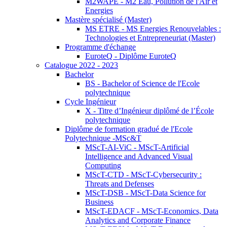
M2WAPE - M2 Eau, Pollution de l'Air et
Energies
Mastère spécialisé (Master)
MS ETRE - MS Energies Renouvelables :
Technologies et Entrepreneuriat (Master)
Programme d'échange
EuroteQ - Diplôme EuroteQ
Catalogue 2022 - 2023
Bachelor
BS - Bachelor of Science de l'Ecole
polytechnique
Cycle Ingénieur
X - Titre d’Ingénieur diplômé de l’École
polytechnique
Diplôme de formation gradué de l'Ecole
Polytechnique -MSc&T
MScT-AI-ViC - MScT-Artificial
Intelligence and Advanced Visual
Computing
MScT-CTD - MScT-Cybersecurity :
Threats and Defenses
MScT-DSB - MScT-Data Science for
Business
MScT-EDACF - MScT-Economics, Data
Analytics and Corporate Finance