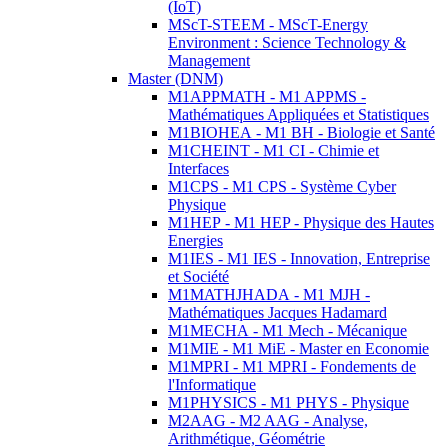
(IoT)
MScT-STEEM - MScT-Energy
Environment : Science Technology &
Management
Master (DNM)
M1APPMATH - M1 APPMS -
Mathématiques Appliquées et Statistiques
M1BIOHEA - M1 BH - Biologie et Santé
M1CHEINT - M1 CI - Chimie et
Interfaces
M1CPS - M1 CPS - Système Cyber
Physique
M1HEP - M1 HEP - Physique des Hautes
Energies
M1IES - M1 IES - Innovation, Entreprise
et Société
M1MATHJHADA - M1 MJH -
Mathématiques Jacques Hadamard
M1MECHA - M1 Mech - Mécanique
M1MIE - M1 MiE - Master en Economie
M1MPRI - M1 MPRI - Fondements de
l'Informatique
M1PHYSICS - M1 PHYS - Physique
M2AAG - M2 AAG - Analyse,
Arithmétique, Géométrie