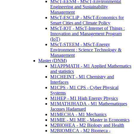
MScT-EESM - MScT-Environmental
Engineering and Sustainability
Management
MScT-ESCLiP - MScT-Economics for
Smart Cities and Climate Policy
MScT-IOT - MScT-Internet of Things :
Innovation and Management Program
(IoT)
MScT-STEEM - MScT-Energy
Environment : Science Technology &
Management
Master (DNM)
M1APPMATH - M1 Applied Mathematics
and statistics
M1CHEINT - M1 Chemistry and
Interfaces
M1CPS - M1 CPS - Cyber Physical
Systems
M1HEP - M1 High Energy Physics
M1MATHJHADA - M1 Mathematiques
Jacques Hadamard
M1MECHA - M1 Mechanics
M1MIE - M1 MIE - Master in Economics
M2BIOHEA - M2 Biology and Health
M2BIOMECA - M2 Biomeca -