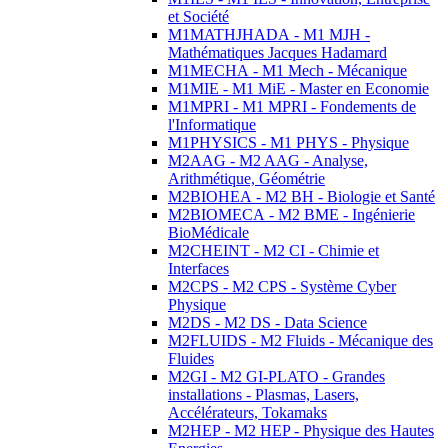
et Société
M1MATHJHADA - M1 MJH -
Mathématiques Jacques Hadamard
M1MECHA - M1 Mech - Mécanique
M1MIE - M1 MiE - Master en Economie
M1MPRI - M1 MPRI - Fondements de
l'Informatique
M1PHYSICS - M1 PHYS - Physique
M2AAG - M2 AAG - Analyse,
Arithmétique, Géométrie
M2BIOHEA - M2 BH - Biologie et Santé
M2BIOMECA - M2 BME - Ingénierie
BioMédicale
M2CHEINT - M2 CI - Chimie et
Interfaces
M2CPS - M2 CPS - Système Cyber
Physique
M2DS - M2 DS - Data Science
M2FLUIDS - M2 Fluids - Mécanique des
Fluides
M2GI - M2 GI-PLATO - Grandes
installations - Plasmas, Lasers,
Accélérateurs, Tokamaks
M2HEP - M2 HEP - Physique des Hautes