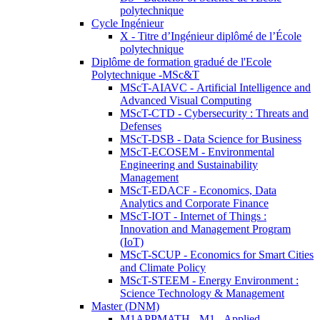
polytechnique
Cycle Ingénieur
X - Titre d’Ingénieur diplômé de l’École
polytechnique
Diplôme de formation gradué de l'Ecole
Polytechnique -MSc&T
MScT-AIAVC - Artificial Intelligence and
Advanced Visual Computing
MScT-CTD - Cybersecurity : Threats and
Defenses
MScT-DSB - Data Science for Business
MScT-ECOSEM - Environmental
Engineering and Sustainability
Management
MScT-EDACF - Economics, Data
Analytics and Corporate Finance
MScT-IOT - Internet of Things :
Innovation and Management Program
(IoT)
MScT-SCUP - Economics for Smart Cities
and Climate Policy
MScT-STEEM - Energy Environment :
Science Technology & Management
Master (DNM)
M1APPMATH - M1 - Applied