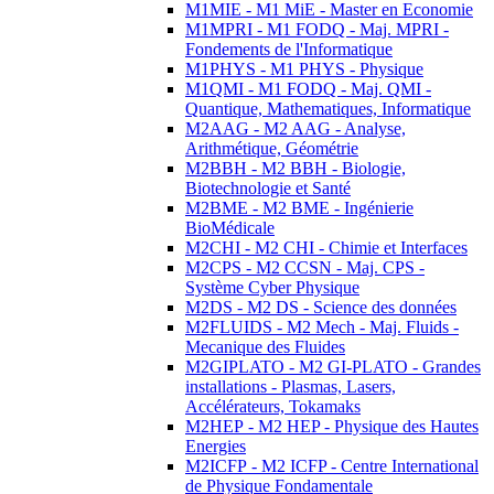
M1MIE - M1 MiE - Master en Economie
M1MPRI - M1 FODQ - Maj. MPRI -
Fondements de l'Informatique
M1PHYS - M1 PHYS - Physique
M1QMI - M1 FODQ - Maj. QMI -
Quantique, Mathematiques, Informatique
M2AAG - M2 AAG - Analyse,
Arithmétique, Géométrie
M2BBH - M2 BBH - Biologie,
Biotechnologie et Santé
M2BME - M2 BME - Ingénierie
BioMédicale
M2CHI - M2 CHI - Chimie et Interfaces
M2CPS - M2 CCSN - Maj. CPS -
Système Cyber Physique
M2DS - M2 DS - Science des données
M2FLUIDS - M2 Mech - Maj. Fluids -
Mecanique des Fluides
M2GIPLATO - M2 GI-PLATO - Grandes
installations - Plasmas, Lasers,
Accélérateurs, Tokamaks
M2HEP - M2 HEP - Physique des Hautes
Energies
M2ICFP - M2 ICFP - Centre International
de Physique Fondamentale