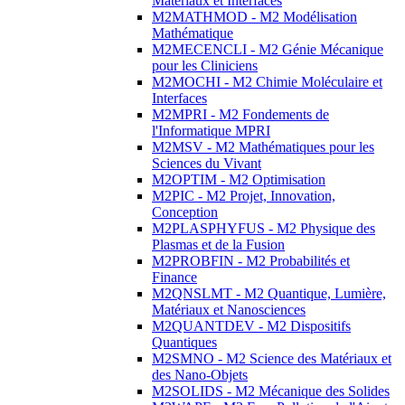
Matériaux et Interfaces
M2MATHMOD - M2 Modélisation
Mathématique
M2MECENCLI - M2 Génie Mécanique
pour les Cliniciens
M2MOCHI - M2 Chimie Moléculaire et
Interfaces
M2MPRI - M2 Fondements de
l'Informatique MPRI
M2MSV - M2 Mathématiques pour les
Sciences du Vivant
M2OPTIM - M2 Optimisation
M2PIC - M2 Projet, Innovation,
Conception
M2PLASPHYFUS - M2 Physique des
Plasmas et de la Fusion
M2PROBFIN - M2 Probabilités et
Finance
M2QNSLMT - M2 Quantique, Lumière,
Matériaux et Nanosciences
M2QUANTDEV - M2 Dispositifs
Quantiques
M2SMNO - M2 Science des Matériaux et
des Nano-Objets
M2SOLIDS - M2 Mécanique des Solides