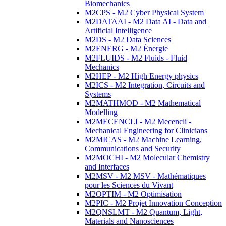
Biomechanics
M2CPS - M2 Cyber Physical System
M2DATAAI - M2 Data AI - Data and
Artificial Intelligence
M2DS - M2 Data Sciences
M2ENERG - M2 Énergie
M2FLUIDS - M2 Fluids - Fluid
Mechanics
M2HEP - M2 High Energy physics
M2ICS - M2 Integration, Circuits and
Systems
M2MATHMOD - M2 Mathematical
Modelling
M2MECENCLI - M2 Mecencli -
Mechanical Engineering for Clinicians
M2MICAS - M2 Machine Learning,
Communications and Security
M2MOCHI - M2 Molecular Chemistry
and Interfaces
M2MSV - M2 MSV - Mathématiques
pour les Sciences du Vivant
M2OPTIM - M2 Optimisation
M2PIC - M2 Projet Innovation Conception
M2QNSLMT - M2 Quantum, Light,
Materials and Nanosciences