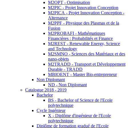
M2OPT - Optimisation
M2PIC - Projet Innovation Conception
M2PICA - Projet Innovation Conception -
Alternance
M2PPF - Physique des Plasmas et de la
Fusion
M2PROBAFI - Mathématiques
Financières : Probabilités et Finance
M2REST - Renewable Energy, Science
and Technology
M2SMNO - Sciences des Matériaux et des
nano-objets
M2TRADD - Transport et Développement
Durable - TRADD
MBIOENT - Master Bio-entrepreneur
Non Diplomant
ND - Non Diplomant
Catalogue 2018 - 2019
Bachelor
BS - Bachelor of Science de l'Ecole
polytechnique
Cycle Ingénieur
X - Diplôme d'ingénieur de l'Ecole
polytechnique
Diplôme de formation gradué de l'Ecole