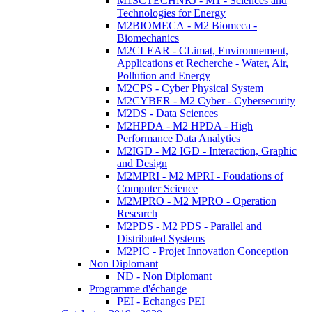
M1SCTECHNRJ - M1 - Sciences and
Technologies for Energy
M2BIOMECA - M2 Biomeca -
Biomechanics
M2CLEAR - CLimat, Environnement,
Applications et Recherche - Water, Air,
Pollution and Energy
M2CPS - Cyber Physical System
M2CYBER - M2 Cyber - Cybersecurity
M2DS - Data Sciences
M2HPDA - M2 HPDA - High
Performance Data Analytics
M2IGD - M2 IGD - Interaction, Graphic
and Design
M2MPRI - M2 MPRI - Foudations of
Computer Science
M2MPRO - M2 MPRO - Operation
Research
M2PDS - M2 PDS - Parallel and
Distributed Systems
M2PIC - Projet Innovation Conception
Non Diplomant
ND - Non Diplomant
Programme d'échange
PEI - Echanges PEI