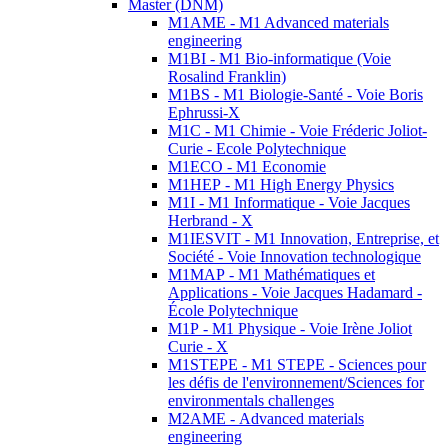
Master (DNM)
M1AME - M1 Advanced materials
engineering
M1BI - M1 Bio-informatique (Voie
Rosalind Franklin)
M1BS - M1 Biologie-Santé - Voie Boris
Ephrussi-X
M1C - M1 Chimie - Voie Fréderic Joliot-
Curie - Ecole Polytechnique
M1ECO - M1 Economie
M1HEP - M1 High Energy Physics
M1I - M1 Informatique - Voie Jacques
Herbrand - X
M1IESVIT - M1 Innovation, Entreprise, et
Société - Voie Innovation technologique
M1MAP - M1 Mathématiques et
Applications - Voie Jacques Hadamard -
École Polytechnique
M1P - M1 Physique - Voie Irène Joliot
Curie - X
M1STEPE - M1 STEPE - Sciences pour
les défis de l'environnement/Sciences for
environmentals challenges
M2AME - Advanced materials
engineering