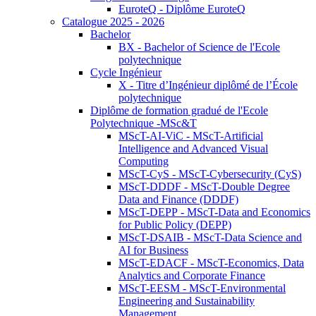
EuroteQ - Diplôme EuroteQ
Catalogue 2025 - 2026
Bachelor
BX - Bachelor of Science de l'Ecole
polytechnique
Cycle Ingénieur
X - Titre d’Ingénieur diplômé de l’École
polytechnique
Diplôme de formation gradué de l'Ecole
Polytechnique -MSc&T
MScT-AI-ViC - MScT-Artificial
Intelligence and Advanced Visual
Computing
MScT-CyS - MScT-Cybersecurity (CyS)
MScT-DDDF - MScT-Double Degree
Data and Finance (DDDF)
MScT-DEPP - MScT-Data and Economics
for Public Policy (DEPP)
MScT-DSAIB - MScT-Data Science and
AI for Business
MScT-EDACF - MScT-Economics, Data
Analytics and Corporate Finance
MScT-EESM - MScT-Environmental
Engineering and Sustainability
Management