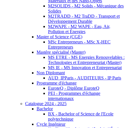
Matériaux et des Nano-Objets
M2SOLIDS - M2 Solids - Mécanique des
Solides
M2TRADD - M2 TraDD - Transport et
Développement Durable
M2WAPE - M2 WAPE - Eau, Air,
Pollution et Énergies
Master of Science (CGE)
MSc Entrepreneurs - MSc X-HEC
Entrepreneurs
Mastère spécialisé (Master)
MS ETRE - MS Energies Renouvelables :
Technologies et Entrepreneuriat (Master)
MS IE - MS Innovation et Entreprenariat
Non Diplomant
AUD_IPParis - AUDITEURS - IP Paris
Programme d'échange
EuroteQ - Diplôme EuroteQ
PEI - Programmes d'échange
internationaux
Catalogue 2024 - 2025
Bachelor
BX - Bachelor of Science de l'Ecole
polytechnique
Cycle Ingénieur