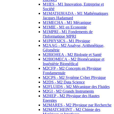
M1IES - M1 Innovation, Entreprise et
Société
M1MATHJHADA - M1 Mathématiques
Jacques Hadamard
M1MECHA - M1 Mécanique
M1MIE - M1 en Economie
M1MPRI - M1 Fondements de
l'Informatique MPRI
M1PHYSICS - M1 Physique
M2AAG - M2 Analyse, Arithmétique,
Géométrie
M2BIOHEA - M2 Biologie et Santé
M2BIOMECA - M2 Biomécanique et
Ingéniérie Biomédical
M2CFP - M2 Concepts en Physique
Fondamentale
M2CPS - M2 Système Cyber Physique
M2DS - M2 Data Science
M2FLUIDS - M2 Mécanique des Fluides
M2GI - M2 Grands Instruments
M2HEP - M2 Physique des Hautes
Energies
M2MARES - M2 Physique par Recherche
M2MATCHEINT - M2 Chimie des