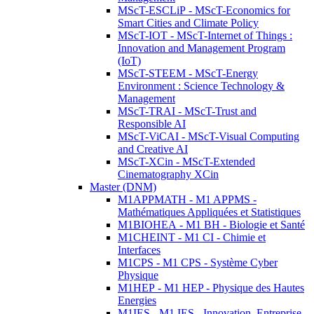
MScT-ESCLiP - MScT-Economics for
Smart Cities and Climate Policy
MScT-IOT - MScT-Internet of Things :
Innovation and Management Program
(IoT)
MScT-STEEM - MScT-Energy
Environment : Science Technology &
Management
MScT-TRAI - MScT-Trust and
Responsible AI
MScT-ViCAI - MScT-Visual Computing
and Creative AI
MScT-XCin - MScT-Extended
Cinematography XCin
Master (DNM)
M1APPMATH - M1 APPMS -
Mathématiques Appliquées et Statistiques
M1BIOHEA - M1 BH - Biologie et Santé
M1CHEINT - M1 CI - Chimie et
Interfaces
M1CPS - M1 CPS - Système Cyber
Physique
M1HEP - M1 HEP - Physique des Hautes
Energies
M1IES - M1 IES - Innovation, Entreprise