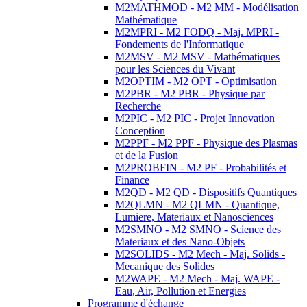
M2MATHMOD - M2 MM - Modélisation
Mathématique
M2MPRI - M2 FODQ - Maj. MPRI -
Fondements de l'Informatique
M2MSV - M2 MSV - Mathématiques
pour les Sciences du Vivant
M2OPTIM - M2 OPT - Optimisation
M2PBR - M2 PBR - Physique par
Recherche
M2PIC - M2 PIC - Projet Innovation
Conception
M2PPF - M2 PPF - Physique des Plasmas
et de la Fusion
M2PROBFIN - M2 PF - Probabilités et
Finance
M2QD - M2 QD - Dispositifs Quantiques
M2QLMN - M2 QLMN - Quantique,
Lumiere, Materiaux et Nanosciences
M2SMNO - M2 SMNO - Science des
Materiaux et des Nano-Objets
M2SOLIDS - M2 Mech - Maj. Solids -
Mecanique des Solides
M2WAPE - M2 Mech - Maj. WAPE -
Eau, Air, Pollution et Energies
Programme d'échange