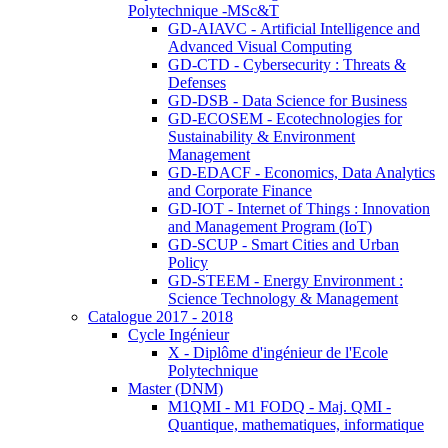
Polytechnique -MSc&T
GD-AIAVC - Artificial Intelligence and
Advanced Visual Computing
GD-CTD - Cybersecurity : Threats &
Defenses
GD-DSB - Data Science for Business
GD-ECOSEM - Ecotechnologies for
Sustainability & Environment
Management
GD-EDACF - Economics, Data Analytics
and Corporate Finance
GD-IOT - Internet of Things : Innovation
and Management Program (IoT)
GD-SCUP - Smart Cities and Urban
Policy
GD-STEEM - Energy Environment :
Science Technology & Management
Catalogue 2017 - 2018
Cycle Ingénieur
X - Diplôme d'ingénieur de l'Ecole
Polytechnique
Master (DNM)
M1QMI - M1 FODQ - Maj. QMI -
Quantique, mathematiques, informatique