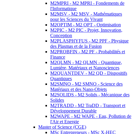
M2MPRI - M2 MPRI - Fondements de
l'Informatique
M2MSV - M2 MSV - Mathématiques
pour les Sciences du Vivant
M2OPTIM - M2 OPT - Optimisation
M2PIC - M2 PIC - Projet, Innovation,
Conception
M2PLASPHYFUS - M2 PPF - Physique
des Plasmas et de la Fusion
M2PROBFIN - M2 PF - Probabilités et
Finance
M2QLMN - M2 QLMN - Quantique,
Lumière, Matériaux et Nanosciences
M2QUANTDEV - M2 QD - Dispositifs
Quantiques
M2SMNO - M2 SMNO - Science des
Matériaux et des Nano-Objets
M2SOLIDS - M2 Solids - Mécanique des
Solides
M2TRADD - M2 TraDD - Transport et
Développement Durable
M2WAPE - M2 WAPE - Eau, Pollution de
l'Air et Energie
Master of Science (CGE)
MSc Entrepreneurs - MSc X-HEC