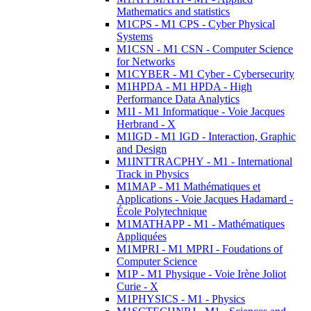
Mathematics and statistics
M1CPS - M1 CPS - Cyber Physical
Systems
M1CSN - M1 CSN - Computer Science
for Networks
M1CYBER - M1 Cyber - Cybersecurity
M1HPDA - M1 HPDA - High
Performance Data Analytics
M1I - M1 Informatique - Voie Jacques
Herbrand - X
M1IGD - M1 IGD - Interaction, Graphic
and Design
M1INTTRACPHY - M1 - International
Track in Physics
M1MAP - M1 Mathématiques et
Applications - Voie Jacques Hadamard -
École Polytechnique
M1MATHAPP - M1 - Mathématiques
Appliquées
M1MPRI - M1 MPRI - Foudations of
Computer Science
M1P - M1 Physique - Voie Irène Joliot
Curie - X
M1PHYSICS - M1 - Physics