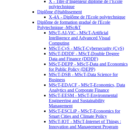
X - Titre d’Ingénieur diplômé de l’École
polytechnique
Diplôme d'établissement
X-4A - Diplôme de l'Ecole polytechnique
Diplôme de formation gradué de l'Ecole
Polytechnique -MSc&T
MScT-AI-ViC - MScT-Artificial
Intelligence and Advanced Visual
Computing
MScT-CyS - MScT-Cybersecurity (CyS)
MScT-DDDF - MScT-Double Degree
Data and Finance (DDDF)
MScT-DEPP - MScT-Data and Economics
for Public Policy (DEPP)
MScT-DSB - MScT-Data Science for
Business
MScT-EDACF - MScT-Economics, Data
Analytics and Corporate Finance
MScT-EESM - MScT-Environmental
Engineering and Sustainability
Management
MScT-ESCLiP - MScT-Economics for
Smart Cities and Climate Policy
MScT-IOT - MScT-Internet of Things :
Innovation and Management Program