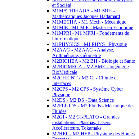
et Société
M1MATHJHADA - M1 MJH -
Mathématiques Jacques Hadamard
M1MECHA - M1 Mech - Mécanique
M1MIE - M1 MiE - Master en Economie
M1MPRI - M1 MPRI - Fondements de
l'Informatique
M1PHYSICS - M1 PHYS - Physique
M2AAG - M2 AAG - Analyse,
Arithmétique, Géométrie
M2BIOHEA - M2 BH - Biologie et Santé
M2BIOMECA - M2 BME - Ingénierie
BioMédicale
M2CHEINT - M2 CI - Chimie et
Interfaces
M2CPS - M2 CPS - Système Cyber
Physique
M2DS - M2 DS - Data Science
M2FLUIDS - M2 Fluids - Mécanique des
Fluides
M2GI - M2 GI-PLATO - Grandes
installations - Plasmas, Lasers,
Accélérateurs, Tokamaks
M2HEP - M2 HEP - Physique des Hautes