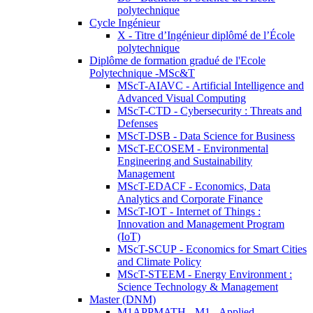
polytechnique
Cycle Ingénieur
X - Titre d’Ingénieur diplômé de l’École
polytechnique
Diplôme de formation gradué de l'Ecole
Polytechnique -MSc&T
MScT-AIAVC - Artificial Intelligence and
Advanced Visual Computing
MScT-CTD - Cybersecurity : Threats and
Defenses
MScT-DSB - Data Science for Business
MScT-ECOSEM - Environmental
Engineering and Sustainability
Management
MScT-EDACF - Economics, Data
Analytics and Corporate Finance
MScT-IOT - Internet of Things :
Innovation and Management Program
(IoT)
MScT-SCUP - Economics for Smart Cities
and Climate Policy
MScT-STEEM - Energy Environment :
Science Technology & Management
Master (DNM)
M1APPMATH - M1 - Applied