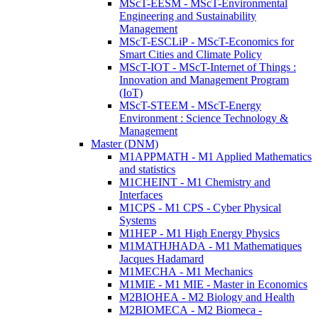
MScT-EESM - MScT-Environmental
Engineering and Sustainability
Management
MScT-ESCLiP - MScT-Economics for
Smart Cities and Climate Policy
MScT-IOT - MScT-Internet of Things :
Innovation and Management Program
(IoT)
MScT-STEEM - MScT-Energy
Environment : Science Technology &
Management
Master (DNM)
M1APPMATH - M1 Applied Mathematics
and statistics
M1CHEINT - M1 Chemistry and
Interfaces
M1CPS - M1 CPS - Cyber Physical
Systems
M1HEP - M1 High Energy Physics
M1MATHJHADA - M1 Mathematiques
Jacques Hadamard
M1MECHA - M1 Mechanics
M1MIE - M1 MIE - Master in Economics
M2BIOHEA - M2 Biology and Health
M2BIOMECA - M2 Biomeca -