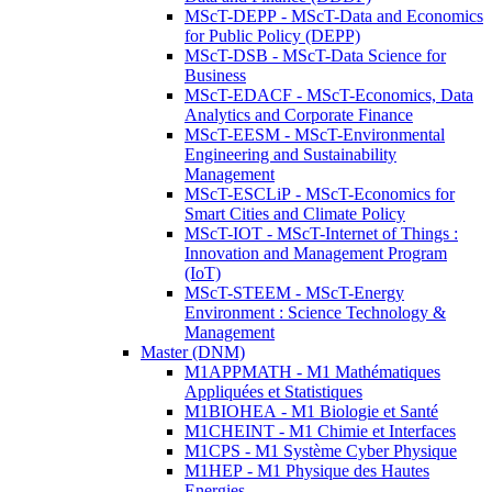
MScT-DEPP - MScT-Data and Economics
for Public Policy (DEPP)
MScT-DSB - MScT-Data Science for
Business
MScT-EDACF - MScT-Economics, Data
Analytics and Corporate Finance
MScT-EESM - MScT-Environmental
Engineering and Sustainability
Management
MScT-ESCLiP - MScT-Economics for
Smart Cities and Climate Policy
MScT-IOT - MScT-Internet of Things :
Innovation and Management Program
(IoT)
MScT-STEEM - MScT-Energy
Environment : Science Technology &
Management
Master (DNM)
M1APPMATH - M1 Mathématiques
Appliquées et Statistiques
M1BIOHEA - M1 Biologie et Santé
M1CHEINT - M1 Chimie et Interfaces
M1CPS - M1 Système Cyber Physique
M1HEP - M1 Physique des Hautes
Energies