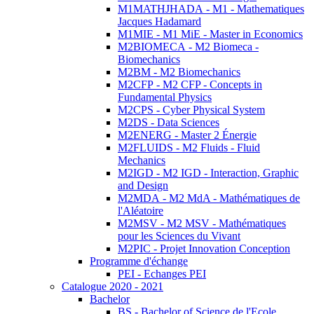
M1MATHJHADA - M1 - Mathematiques
Jacques Hadamard
M1MIE - M1 MiE - Master in Economics
M2BIOMECA - M2 Biomeca -
Biomechanics
M2BM - M2 Biomechanics
M2CFP - M2 CFP - Concepts in
Fundamental Physics
M2CPS - Cyber Physical System
M2DS - Data Sciences
M2ENERG - Master 2 Énergie
M2FLUIDS - M2 Fluids - Fluid
Mechanics
M2IGD - M2 IGD - Interaction, Graphic
and Design
M2MDA - M2 MdA - Mathématiques de
l'Aléatoire
M2MSV - M2 MSV - Mathématiques
pour les Sciences du Vivant
M2PIC - Projet Innovation Conception
Programme d'échange
PEI - Echanges PEI
Catalogue 2020 - 2021
Bachelor
BS - Bachelor of Science de l'Ecole