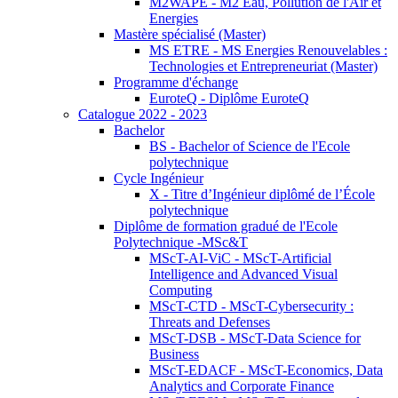
M2WAPE - M2 Eau, Pollution de l'Air et
Energies
Mastère spécialisé (Master)
MS ETRE - MS Energies Renouvelables :
Technologies et Entrepreneuriat (Master)
Programme d'échange
EuroteQ - Diplôme EuroteQ
Catalogue 2022 - 2023
Bachelor
BS - Bachelor of Science de l'Ecole
polytechnique
Cycle Ingénieur
X - Titre d’Ingénieur diplômé de l’École
polytechnique
Diplôme de formation gradué de l'Ecole
Polytechnique -MSc&T
MScT-AI-ViC - MScT-Artificial
Intelligence and Advanced Visual
Computing
MScT-CTD - MScT-Cybersecurity :
Threats and Defenses
MScT-DSB - MScT-Data Science for
Business
MScT-EDACF - MScT-Economics, Data
Analytics and Corporate Finance