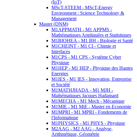
(IoT)
MScT-STEEM - MScT-Energy
Environment : Science Technology &
Management
Master (DNM)
M1APPMATH - M1 APPMS -
Mathématiques Appliquées et Statistiques
M1BIOHEA - M1 BH - Biologie et Santé
M1CHEINT - M1 CI - Chimie et
Interfaces
M1CPS - M1 CPS - Système Cyber
Physique
M1HEP - M1 HEP - Physique des Hautes
Energies
M1IES - M1 IES - Innovation, Entreprise
et Société
M1MATHJHADA - M1 MJH -
Mathématiques Jacques Hadamard
M1MECHA - M1 Mech - Mécanique
M1MIE - M1 MiE - Master en Economie
M1MPRI - M1 MPRI - Fondements de
l'Informatique
M1PHYSICS - M1 PHYS - Physique
M2AAG - M2 AAG - Analyse,
Arithmétique, Géométrie