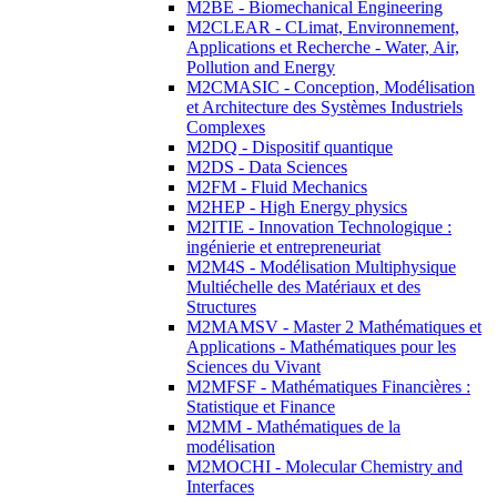
M2BE - Biomechanical Engineering
M2CLEAR - CLimat, Environnement,
Applications et Recherche - Water, Air,
Pollution and Energy
M2CMASIC - Conception, Modélisation
et Architecture des Systèmes Industriels
Complexes
M2DQ - Dispositif quantique
M2DS - Data Sciences
M2FM - Fluid Mechanics
M2HEP - High Energy physics
M2ITIE - Innovation Technologique :
ingénierie et entrepreneuriat
M2M4S - Modélisation Multiphysique
Multiéchelle des Matériaux et des
Structures
M2MAMSV - Master 2 Mathématiques et
Applications - Mathématiques pour les
Sciences du Vivant
M2MFSF - Mathématiques Financières :
Statistique et Finance
M2MM - Mathématiques de la
modélisation
M2MOCHI - Molecular Chemistry and
Interfaces