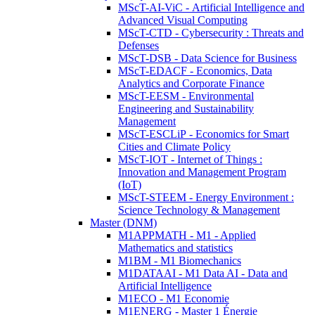
MScT-AI-ViC - Artificial Intelligence and
Advanced Visual Computing
MScT-CTD - Cybersecurity : Threats and
Defenses
MScT-DSB - Data Science for Business
MScT-EDACF - Economics, Data
Analytics and Corporate Finance
MScT-EESM - Environmental
Engineering and Sustainability
Management
MScT-ESCLiP - Economics for Smart
Cities and Climate Policy
MScT-IOT - Internet of Things :
Innovation and Management Program
(IoT)
MScT-STEEM - Energy Environment :
Science Technology & Management
Master (DNM)
M1APPMATH - M1 - Applied
Mathematics and statistics
M1BM - M1 Biomechanics
M1DATAAI - M1 Data AI - Data and
Artificial Intelligence
M1ECO - M1 Economie
M1ENERG - Master 1 Énergie