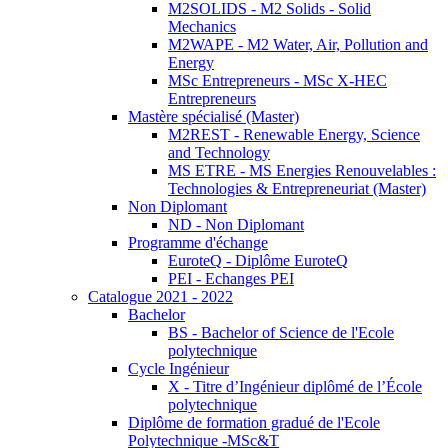
M2SOLIDS - M2 Solids - Solid
Mechanics
M2WAPE - M2 Water, Air, Pollution and
Energy
MSc Entrepreneurs - MSc X-HEC
Entrepreneurs
Mastère spécialisé (Master)
M2REST - Renewable Energy, Science
and Technology
MS ETRE - MS Energies Renouvelables :
Technologies & Entrepreneuriat (Master)
Non Diplomant
ND - Non Diplomant
Programme d'échange
EuroteQ - Diplôme EuroteQ
PEI - Echanges PEI
Catalogue 2021 - 2022
Bachelor
BS - Bachelor of Science de l'Ecole
polytechnique
Cycle Ingénieur
X - Titre d’Ingénieur diplômé de l’École
polytechnique
Diplôme de formation gradué de l'Ecole
Polytechnique -MSc&T