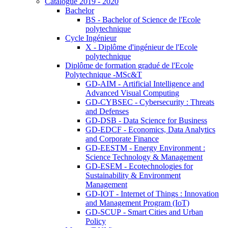
Catalogue 2019 - 2020
Bachelor
BS - Bachelor of Science de l'Ecole
polytechnique
Cycle Ingénieur
X - Diplôme d'ingénieur de l'Ecole
polytechnique
Diplôme de formation gradué de l'Ecole
Polytechnique -MSc&T
GD-AIM - Artificial Intelligence and
Advanced Visual Computing
GD-CYBSEC - Cybersecurity : Threats
and Defenses
GD-DSB - Data Science for Business
GD-EDCF - Economics, Data Analytics
and Corporate Finance
GD-EESTM - Energy Environment :
Science Technology & Management
GD-ESEM - Ecotechnologies for
Sustainability & Environment
Management
GD-IOT - Internet of Things : Innovation
and Management Program (IoT)
GD-SCUP - Smart Cities and Urban
Policy