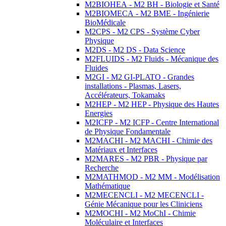
M2BIOHEA - M2 BH - Biologie et Santé
M2BIOMECA - M2 BME - Ingénierie
BioMédicale
M2CPS - M2 CPS - Système Cyber
Physique
M2DS - M2 DS - Data Science
M2FLUIDS - M2 Fluids - Mécanique des
Fluides
M2GI - M2 GI-PLATO - Grandes
installations - Plasmas, Lasers,
Accélérateurs, Tokamaks
M2HEP - M2 HEP - Physique des Hautes
Energies
M2ICFP - M2 ICFP - Centre International
de Physique Fondamentale
M2MACHI - M2 MACHI - Chimie des
Matériaux et Interfaces
M2MARES - M2 PBR - Physique par
Recherche
M2MATHMOD - M2 MM - Modélisation
Mathématique
M2MECENCLI - M2 MECENCLI -
Génie Mécanique pour les Cliniciens
M2MOCHI - M2 MoChI - Chimie
Moléculaire et Interfaces