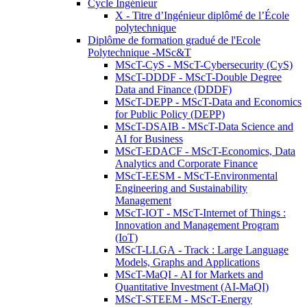
Cycle Ingénieur
X - Titre d’Ingénieur diplômé de l’École
polytechnique
Diplôme de formation gradué de l'Ecole
Polytechnique -MSc&T
MScT-CyS - MScT-Cybersecurity (CyS)
MScT-DDDF - MScT-Double Degree
Data and Finance (DDDF)
MScT-DEPP - MScT-Data and Economics
for Public Policy (DEPP)
MScT-DSAIB - MScT-Data Science and
AI for Business
MScT-EDACF - MScT-Economics, Data
Analytics and Corporate Finance
MScT-EESM - MScT-Environmental
Engineering and Sustainability
Management
MScT-IOT - MScT-Internet of Things :
Innovation and Management Program
(IoT)
MScT-LLGA - Track : Large Language
Models, Graphs and Applications
MScT-MaQI - AI for Markets and
Quantitative Investment (AI-MaQI)
MScT-STEEM - MScT-Energy