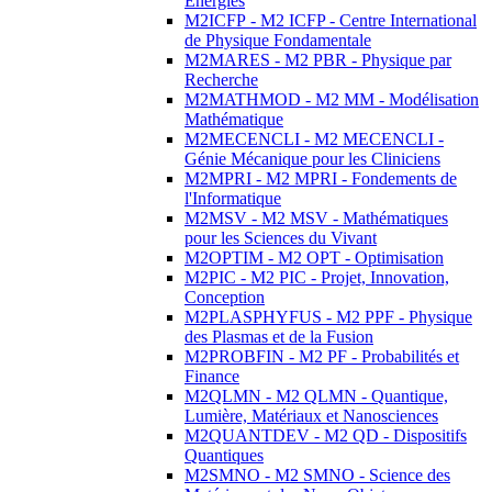
Energies
M2ICFP - M2 ICFP - Centre International
de Physique Fondamentale
M2MARES - M2 PBR - Physique par
Recherche
M2MATHMOD - M2 MM - Modélisation
Mathématique
M2MECENCLI - M2 MECENCLI -
Génie Mécanique pour les Cliniciens
M2MPRI - M2 MPRI - Fondements de
l'Informatique
M2MSV - M2 MSV - Mathématiques
pour les Sciences du Vivant
M2OPTIM - M2 OPT - Optimisation
M2PIC - M2 PIC - Projet, Innovation,
Conception
M2PLASPHYFUS - M2 PPF - Physique
des Plasmas et de la Fusion
M2PROBFIN - M2 PF - Probabilités et
Finance
M2QLMN - M2 QLMN - Quantique,
Lumière, Matériaux et Nanosciences
M2QUANTDEV - M2 QD - Dispositifs
Quantiques
M2SMNO - M2 SMNO - Science des