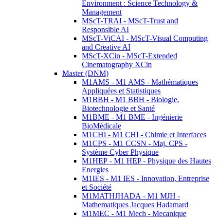
Environment : Science Technology &
Management
MScT-TRAI - MScT-Trust and
Responsible AI
MScT-ViCAI - MScT-Visual Computing
and Creative AI
MScT-XCin - MScT-Extended
Cinematography XCin
Master (DNM)
M1AMS - M1 AMS - Mathématiques
Appliquées et Statistiques
M1BBH - M1 BBH - Biologie,
Biotechnologie et Santé
M1BME - M1 BME - Ingénierie
BioMédicale
M1CHI - M1 CHI - Chimie et Interfaces
M1CPS - M1 CCSN - Maj. CPS -
Système Cyber Physique
M1HEP - M1 HEP - Physique des Hautes
Energies
M1IES - M1 IES - Innovation, Entreprise
et Société
M1MATHJHADA - M1 MJH -
Mathematiques Jacques Hadamard
M1MEC - M1 Mech - Mecanique