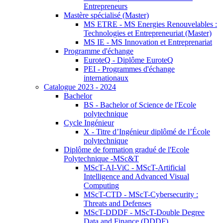
Entrepreneurs
Mastère spécialisé (Master)
MS ETRE - MS Energies Renouvelables :
Technologies et Entrepreneuriat (Master)
MS IE - MS Innovation et Entreprenariat
Programme d'échange
EuroteQ - Diplôme EuroteQ
PEI - Programmes d'échange
internationaux
Catalogue 2023 - 2024
Bachelor
BS - Bachelor of Science de l'Ecole
polytechnique
Cycle Ingénieur
X - Titre d’Ingénieur diplômé de l’École
polytechnique
Diplôme de formation gradué de l'Ecole
Polytechnique -MSc&T
MScT-AI-ViC - MScT-Artificial
Intelligence and Advanced Visual
Computing
MScT-CTD - MScT-Cybersecurity :
Threats and Defenses
MScT-DDDF - MScT-Double Degree
Data and Finance (DDDF)