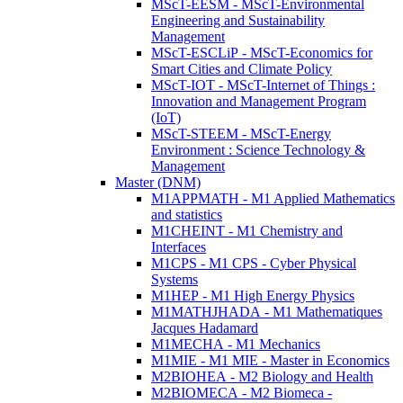
MScT-EESM - MScT-Environmental
Engineering and Sustainability
Management
MScT-ESCLiP - MScT-Economics for
Smart Cities and Climate Policy
MScT-IOT - MScT-Internet of Things :
Innovation and Management Program
(IoT)
MScT-STEEM - MScT-Energy
Environment : Science Technology &
Management
Master (DNM)
M1APPMATH - M1 Applied Mathematics
and statistics
M1CHEINT - M1 Chemistry and
Interfaces
M1CPS - M1 CPS - Cyber Physical
Systems
M1HEP - M1 High Energy Physics
M1MATHJHADA - M1 Mathematiques
Jacques Hadamard
M1MECHA - M1 Mechanics
M1MIE - M1 MIE - Master in Economics
M2BIOHEA - M2 Biology and Health
M2BIOMECA - M2 Biomeca -