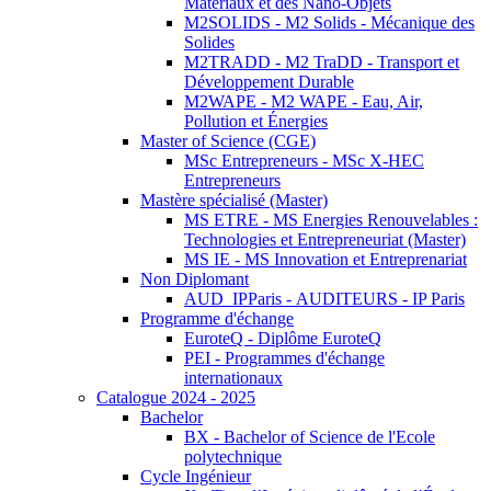
Matériaux et des Nano-Objets
M2SOLIDS - M2 Solids - Mécanique des
Solides
M2TRADD - M2 TraDD - Transport et
Développement Durable
M2WAPE - M2 WAPE - Eau, Air,
Pollution et Énergies
Master of Science (CGE)
MSc Entrepreneurs - MSc X-HEC
Entrepreneurs
Mastère spécialisé (Master)
MS ETRE - MS Energies Renouvelables :
Technologies et Entrepreneuriat (Master)
MS IE - MS Innovation et Entreprenariat
Non Diplomant
AUD_IPParis - AUDITEURS - IP Paris
Programme d'échange
EuroteQ - Diplôme EuroteQ
PEI - Programmes d'échange
internationaux
Catalogue 2024 - 2025
Bachelor
BX - Bachelor of Science de l'Ecole
polytechnique
Cycle Ingénieur