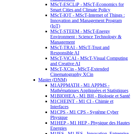
MScT-ESCLiP - MScT-Economics for
Smart Cities and Climate Policy
MScT-IOT - MScT-Internet of Things :
Innovation and Management Program
(IoT)
MScT-STEEM - MScT-Energy
Environment : Science Technology &
Management
MScT-TRAI - MScT-Trust and
Responsible AI
MScT-ViCAI - MScT-Visual Computing
and Creative AI
MScT-XCin - MScT-Extended
Cinematography XCin
Master (DNM)
M1APPMATH - M1 APPMS -
Mathématiques Appliquées et Statistiques
M1BIOHEA - M1 BH - Biologie et Santé
M1CHEINT - M1 CI - Chimie et
Interfaces
M1CPS - M1 CPS - Système Cyber
Physique
M1HEP - M1 HEP - Physique des Hautes
Energies
M1IES - M1 IES - Innovation, Entreprise