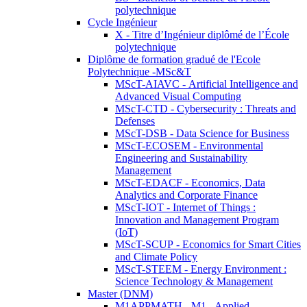
polytechnique
Cycle Ingénieur
X - Titre d’Ingénieur diplômé de l’École
polytechnique
Diplôme de formation gradué de l'Ecole
Polytechnique -MSc&T
MScT-AIAVC - Artificial Intelligence and
Advanced Visual Computing
MScT-CTD - Cybersecurity : Threats and
Defenses
MScT-DSB - Data Science for Business
MScT-ECOSEM - Environmental
Engineering and Sustainability
Management
MScT-EDACF - Economics, Data
Analytics and Corporate Finance
MScT-IOT - Internet of Things :
Innovation and Management Program
(IoT)
MScT-SCUP - Economics for Smart Cities
and Climate Policy
MScT-STEEM - Energy Environment :
Science Technology & Management
Master (DNM)
M1APPMATH - M1 - Applied