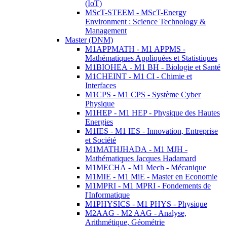
(IoT)
MScT-STEEM - MScT-Energy
Environment : Science Technology &
Management
Master (DNM)
M1APPMATH - M1 APPMS -
Mathématiques Appliquées et Statistiques
M1BIOHEA - M1 BH - Biologie et Santé
M1CHEINT - M1 CI - Chimie et
Interfaces
M1CPS - M1 CPS - Système Cyber
Physique
M1HEP - M1 HEP - Physique des Hautes
Energies
M1IES - M1 IES - Innovation, Entreprise
et Société
M1MATHJHADA - M1 MJH -
Mathématiques Jacques Hadamard
M1MECHA - M1 Mech - Mécanique
M1MIE - M1 MiE - Master en Economie
M1MPRI - M1 MPRI - Fondements de
l'Informatique
M1PHYSICS - M1 PHYS - Physique
M2AAG - M2 AAG - Analyse,
Arithmétique, Géométrie