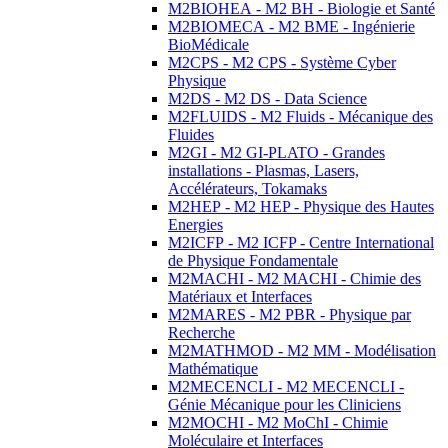
M2BIOHEA - M2 BH - Biologie et Santé
M2BIOMECA - M2 BME - Ingénierie
BioMédicale
M2CPS - M2 CPS - Système Cyber
Physique
M2DS - M2 DS - Data Science
M2FLUIDS - M2 Fluids - Mécanique des
Fluides
M2GI - M2 GI-PLATO - Grandes
installations - Plasmas, Lasers,
Accélérateurs, Tokamaks
M2HEP - M2 HEP - Physique des Hautes
Energies
M2ICFP - M2 ICFP - Centre International
de Physique Fondamentale
M2MACHI - M2 MACHI - Chimie des
Matériaux et Interfaces
M2MARES - M2 PBR - Physique par
Recherche
M2MATHMOD - M2 MM - Modélisation
Mathématique
M2MECENCLI - M2 MECENCLI -
Génie Mécanique pour les Cliniciens
M2MOCHI - M2 MoChI - Chimie
Moléculaire et Interfaces