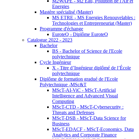
M2WAPE - M2 Eau, Pollution de l'Air et
Energies
Mastère spécialisé (Master)
MS ETRE - MS Energies Renouvelables :
Technologies et Entrepreneuriat (Master)
Programme d'échange
EuroteQ - Diplôme EuroteQ
Catalogue 2022 - 2023
Bachelor
BS - Bachelor of Science de l'Ecole
polytechnique
Cycle Ingénieur
X - Titre d’Ingénieur diplômé de l’École
polytechnique
Diplôme de formation gradué de l'Ecole
Polytechnique -MSc&T
MScT-AI-ViC - MScT-Artificial
Intelligence and Advanced Visual
Computing
MScT-CTD - MScT-Cybersecurity :
Threats and Defenses
MScT-DSB - MScT-Data Science for
Business
MScT-EDACF - MScT-Economics, Data
Analytics and Corporate Finance