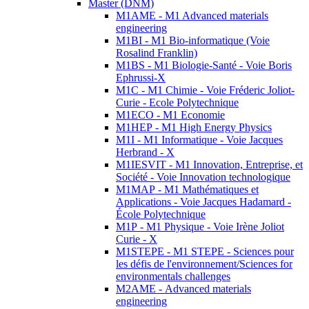
Master (DNM)
M1AME - M1 Advanced materials
engineering
M1BI - M1 Bio-informatique (Voie
Rosalind Franklin)
M1BS - M1 Biologie-Santé - Voie Boris
Ephrussi-X
M1C - M1 Chimie - Voie Fréderic Joliot-
Curie - Ecole Polytechnique
M1ECO - M1 Economie
M1HEP - M1 High Energy Physics
M1I - M1 Informatique - Voie Jacques
Herbrand - X
M1IESVIT - M1 Innovation, Entreprise, et
Société - Voie Innovation technologique
M1MAP - M1 Mathématiques et
Applications - Voie Jacques Hadamard -
École Polytechnique
M1P - M1 Physique - Voie Irène Joliot
Curie - X
M1STEPE - M1 STEPE - Sciences pour
les défis de l'environnement/Sciences for
environmentals challenges
M2AME - Advanced materials
engineering