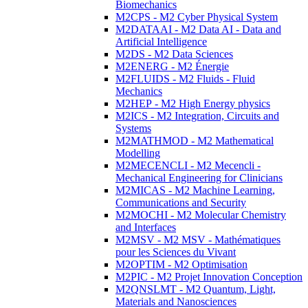
Biomechanics
M2CPS - M2 Cyber Physical System
M2DATAAI - M2 Data AI - Data and
Artificial Intelligence
M2DS - M2 Data Sciences
M2ENERG - M2 Énergie
M2FLUIDS - M2 Fluids - Fluid
Mechanics
M2HEP - M2 High Energy physics
M2ICS - M2 Integration, Circuits and
Systems
M2MATHMOD - M2 Mathematical
Modelling
M2MECENCLI - M2 Mecencli -
Mechanical Engineering for Clinicians
M2MICAS - M2 Machine Learning,
Communications and Security
M2MOCHI - M2 Molecular Chemistry
and Interfaces
M2MSV - M2 MSV - Mathématiques
pour les Sciences du Vivant
M2OPTIM - M2 Optimisation
M2PIC - M2 Projet Innovation Conception
M2QNSLMT - M2 Quantum, Light,
Materials and Nanosciences