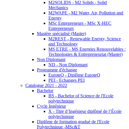
M2SOLIDS - M2 Solids - Solid
Mechanics
M2WAPE - M2 Water, Air, Pollution and
Energy
MSc Entrepreneurs - MSc X-HEC
Entrepreneurs
Mastère spécialisé (Master)
M2REST - Renewable Energy, Science
and Technology
MS ETRE - MS Energies Renouvelables :
Technologies & Entrepreneuriat (Master)
Non Diplomant
ND - Non Diplomant
Programme d'échange
EuroteQ - Diplôme EuroteQ
PEI - Echanges PEI
Catalogue 2021 - 2022
Bachelor
BS - Bachelor of Science de l'Ecole
polytechnique
Cycle Ingénieur
X - Titre d’Ingénieur diplômé de l’École
polytechnique
Diplôme de formation gradué de l'Ecole
Polytechnique -MSc&T