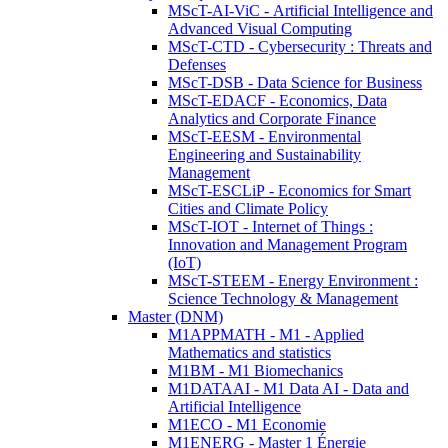
MScT-AI-ViC - Artificial Intelligence and
Advanced Visual Computing
MScT-CTD - Cybersecurity : Threats and
Defenses
MScT-DSB - Data Science for Business
MScT-EDACF - Economics, Data
Analytics and Corporate Finance
MScT-EESM - Environmental
Engineering and Sustainability
Management
MScT-ESCLiP - Economics for Smart
Cities and Climate Policy
MScT-IOT - Internet of Things :
Innovation and Management Program
(IoT)
MScT-STEEM - Energy Environment :
Science Technology & Management
Master (DNM)
M1APPMATH - M1 - Applied
Mathematics and statistics
M1BM - M1 Biomechanics
M1DATAAI - M1 Data AI - Data and
Artificial Intelligence
M1ECO - M1 Economie
M1ENERG - Master 1 Énergie