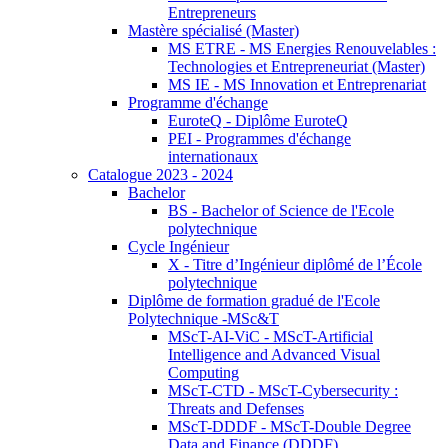
Entrepreneurs
Mastère spécialisé (Master)
MS ETRE - MS Energies Renouvelables :
Technologies et Entrepreneuriat (Master)
MS IE - MS Innovation et Entreprenariat
Programme d'échange
EuroteQ - Diplôme EuroteQ
PEI - Programmes d'échange
internationaux
Catalogue 2023 - 2024
Bachelor
BS - Bachelor of Science de l'Ecole
polytechnique
Cycle Ingénieur
X - Titre d’Ingénieur diplômé de l’École
polytechnique
Diplôme de formation gradué de l'Ecole
Polytechnique -MSc&T
MScT-AI-ViC - MScT-Artificial
Intelligence and Advanced Visual
Computing
MScT-CTD - MScT-Cybersecurity :
Threats and Defenses
MScT-DDDF - MScT-Double Degree
Data and Finance (DDDF)