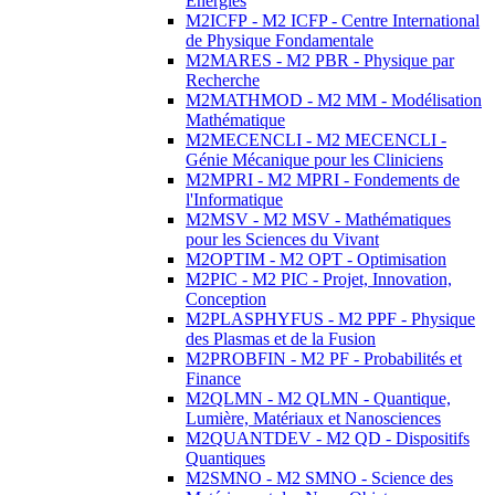
Energies
M2ICFP - M2 ICFP - Centre International
de Physique Fondamentale
M2MARES - M2 PBR - Physique par
Recherche
M2MATHMOD - M2 MM - Modélisation
Mathématique
M2MECENCLI - M2 MECENCLI -
Génie Mécanique pour les Cliniciens
M2MPRI - M2 MPRI - Fondements de
l'Informatique
M2MSV - M2 MSV - Mathématiques
pour les Sciences du Vivant
M2OPTIM - M2 OPT - Optimisation
M2PIC - M2 PIC - Projet, Innovation,
Conception
M2PLASPHYFUS - M2 PPF - Physique
des Plasmas et de la Fusion
M2PROBFIN - M2 PF - Probabilités et
Finance
M2QLMN - M2 QLMN - Quantique,
Lumière, Matériaux et Nanosciences
M2QUANTDEV - M2 QD - Dispositifs
Quantiques
M2SMNO - M2 SMNO - Science des