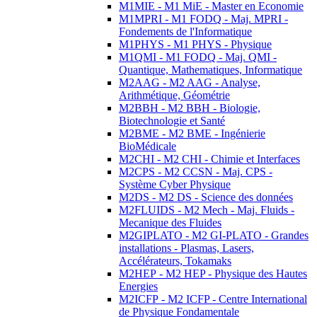
M1MIE - M1 MiE - Master en Economie
M1MPRI - M1 FODQ - Maj. MPRI -
Fondements de l'Informatique
M1PHYS - M1 PHYS - Physique
M1QMI - M1 FODQ - Maj. QMI -
Quantique, Mathematiques, Informatique
M2AAG - M2 AAG - Analyse,
Arithmétique, Géométrie
M2BBH - M2 BBH - Biologie,
Biotechnologie et Santé
M2BME - M2 BME - Ingénierie
BioMédicale
M2CHI - M2 CHI - Chimie et Interfaces
M2CPS - M2 CCSN - Maj. CPS -
Système Cyber Physique
M2DS - M2 DS - Science des données
M2FLUIDS - M2 Mech - Maj. Fluids -
Mecanique des Fluides
M2GIPLATO - M2 GI-PLATO - Grandes
installations - Plasmas, Lasers,
Accélérateurs, Tokamaks
M2HEP - M2 HEP - Physique des Hautes
Energies
M2ICFP - M2 ICFP - Centre International
de Physique Fondamentale