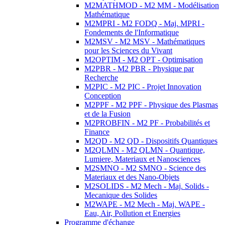
M2MATHMOD - M2 MM - Modélisation
Mathématique
M2MPRI - M2 FODQ - Maj. MPRI -
Fondements de l'Informatique
M2MSV - M2 MSV - Mathématiques
pour les Sciences du Vivant
M2OPTIM - M2 OPT - Optimisation
M2PBR - M2 PBR - Physique par
Recherche
M2PIC - M2 PIC - Projet Innovation
Conception
M2PPF - M2 PPF - Physique des Plasmas
et de la Fusion
M2PROBFIN - M2 PF - Probabilités et
Finance
M2QD - M2 QD - Dispositifs Quantiques
M2QLMN - M2 QLMN - Quantique,
Lumiere, Materiaux et Nanosciences
M2SMNO - M2 SMNO - Science des
Materiaux et des Nano-Objets
M2SOLIDS - M2 Mech - Maj. Solids -
Mecanique des Solides
M2WAPE - M2 Mech - Maj. WAPE -
Eau, Air, Pollution et Energies
Programme d'échange