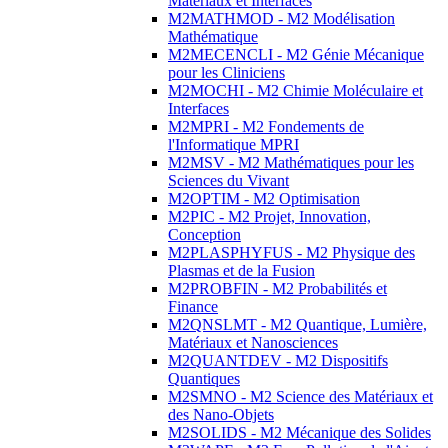
Matériaux et Interfaces
M2MATHMOD - M2 Modélisation
Mathématique
M2MECENCLI - M2 Génie Mécanique
pour les Cliniciens
M2MOCHI - M2 Chimie Moléculaire et
Interfaces
M2MPRI - M2 Fondements de
l'Informatique MPRI
M2MSV - M2 Mathématiques pour les
Sciences du Vivant
M2OPTIM - M2 Optimisation
M2PIC - M2 Projet, Innovation,
Conception
M2PLASPHYFUS - M2 Physique des
Plasmas et de la Fusion
M2PROBFIN - M2 Probabilités et
Finance
M2QNSLMT - M2 Quantique, Lumière,
Matériaux et Nanosciences
M2QUANTDEV - M2 Dispositifs
Quantiques
M2SMNO - M2 Science des Matériaux et
des Nano-Objets
M2SOLIDS - M2 Mécanique des Solides