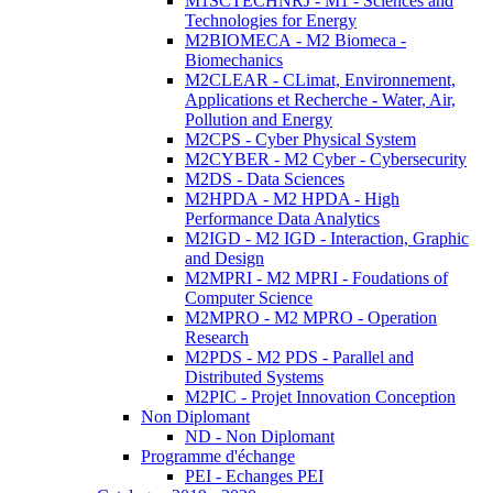
M1SCTECHNRJ - M1 - Sciences and
Technologies for Energy
M2BIOMECA - M2 Biomeca -
Biomechanics
M2CLEAR - CLimat, Environnement,
Applications et Recherche - Water, Air,
Pollution and Energy
M2CPS - Cyber Physical System
M2CYBER - M2 Cyber - Cybersecurity
M2DS - Data Sciences
M2HPDA - M2 HPDA - High
Performance Data Analytics
M2IGD - M2 IGD - Interaction, Graphic
and Design
M2MPRI - M2 MPRI - Foudations of
Computer Science
M2MPRO - M2 MPRO - Operation
Research
M2PDS - M2 PDS - Parallel and
Distributed Systems
M2PIC - Projet Innovation Conception
Non Diplomant
ND - Non Diplomant
Programme d'échange
PEI - Echanges PEI