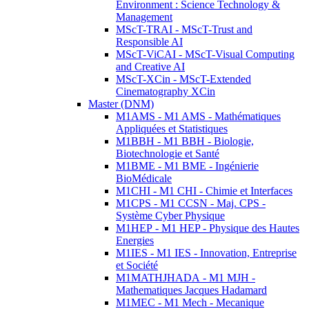
Environment : Science Technology &
Management
MScT-TRAI - MScT-Trust and
Responsible AI
MScT-ViCAI - MScT-Visual Computing
and Creative AI
MScT-XCin - MScT-Extended
Cinematography XCin
Master (DNM)
M1AMS - M1 AMS - Mathématiques
Appliquées et Statistiques
M1BBH - M1 BBH - Biologie,
Biotechnologie et Santé
M1BME - M1 BME - Ingénierie
BioMédicale
M1CHI - M1 CHI - Chimie et Interfaces
M1CPS - M1 CCSN - Maj. CPS -
Système Cyber Physique
M1HEP - M1 HEP - Physique des Hautes
Energies
M1IES - M1 IES - Innovation, Entreprise
et Société
M1MATHJHADA - M1 MJH -
Mathematiques Jacques Hadamard
M1MEC - M1 Mech - Mecanique