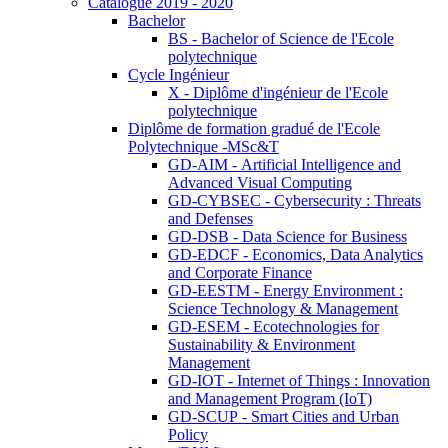
Catalogue 2019 - 2020
Bachelor
BS - Bachelor of Science de l'Ecole
polytechnique
Cycle Ingénieur
X - Diplôme d'ingénieur de l'Ecole
polytechnique
Diplôme de formation gradué de l'Ecole
Polytechnique -MSc&T
GD-AIM - Artificial Intelligence and
Advanced Visual Computing
GD-CYBSEC - Cybersecurity : Threats
and Defenses
GD-DSB - Data Science for Business
GD-EDCF - Economics, Data Analytics
and Corporate Finance
GD-EESTM - Energy Environment :
Science Technology & Management
GD-ESEM - Ecotechnologies for
Sustainability & Environment
Management
GD-IOT - Internet of Things : Innovation
and Management Program (IoT)
GD-SCUP - Smart Cities and Urban
Policy