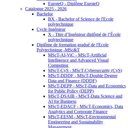
EuroteQ - Diplôme EuroteQ
Catalogue 2025 - 2026
Bachelor
BX - Bachelor of Science de l'Ecole
polytechnique
Cycle Ingénieur
X - Titre d’Ingénieur diplômé de l’École
polytechnique
Diplôme de formation gradué de l'Ecole
Polytechnique -MSc&T
MScT-AI-ViC - MScT-Artificial
Intelligence and Advanced Visual
Computing
MScT-CyS - MScT-Cybersecurity (CyS)
MScT-DDDF - MScT-Double Degree
Data and Finance (DDDF)
MScT-DEPP - MScT-Data and Economics
for Public Policy (DEPP)
MScT-DSAIB - MScT-Data Science and
AI for Business
MScT-EDACF - MScT-Economics, Data
Analytics and Corporate Finance
MScT-EESM - MScT-Environmental
Engineering and Sustainability
Management