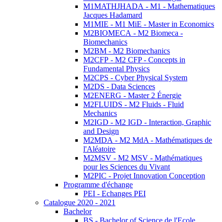
M1MATHJHADA - M1 - Mathematiques
Jacques Hadamard
M1MIE - M1 MiE - Master in Economics
M2BIOMECA - M2 Biomeca -
Biomechanics
M2BM - M2 Biomechanics
M2CFP - M2 CFP - Concepts in
Fundamental Physics
M2CPS - Cyber Physical System
M2DS - Data Sciences
M2ENERG - Master 2 Énergie
M2FLUIDS - M2 Fluids - Fluid
Mechanics
M2IGD - M2 IGD - Interaction, Graphic
and Design
M2MDA - M2 MdA - Mathématiques de
l'Aléatoire
M2MSV - M2 MSV - Mathématiques
pour les Sciences du Vivant
M2PIC - Projet Innovation Conception
Programme d'échange
PEI - Echanges PEI
Catalogue 2020 - 2021
Bachelor
BS - Bachelor of Science de l'Ecole