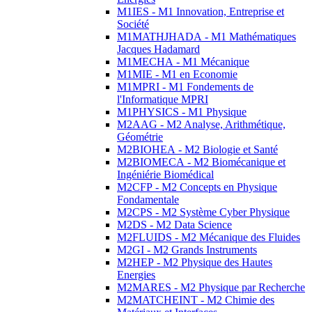
M1IES - M1 Innovation, Entreprise et
Société
M1MATHJHADA - M1 Mathématiques
Jacques Hadamard
M1MECHA - M1 Mécanique
M1MIE - M1 en Economie
M1MPRI - M1 Fondements de
l'Informatique MPRI
M1PHYSICS - M1 Physique
M2AAG - M2 Analyse, Arithmétique,
Géométrie
M2BIOHEA - M2 Biologie et Santé
M2BIOMECA - M2 Biomécanique et
Ingéniérie Biomédical
M2CFP - M2 Concepts en Physique
Fondamentale
M2CPS - M2 Système Cyber Physique
M2DS - M2 Data Science
M2FLUIDS - M2 Mécanique des Fluides
M2GI - M2 Grands Instruments
M2HEP - M2 Physique des Hautes
Energies
M2MARES - M2 Physique par Recherche
M2MATCHEINT - M2 Chimie des