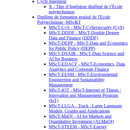
Cycle Ingénieur
X - Titre d’Ingénieur diplômé de l’École
polytechnique
Diplôme de formation gradué de l'Ecole
Polytechnique -MSc&T
MScT-CyS - MScT-Cybersecurity (CyS)
MScT-DDDF - MScT-Double Degree
Data and Finance (DDDF)
MScT-DEPP - MScT-Data and Economics
for Public Policy (DEPP)
MScT-DSAIB - MScT-Data Science and
AI for Business
MScT-EDACF - MScT-Economics, Data
Analytics and Corporate Finance
MScT-EESM - MScT-Environmental
Engineering and Sustainability
Management
MScT-IOT - MScT-Internet of Things :
Innovation and Management Program
(IoT)
MScT-LLGA - Track : Large Language
Models, Graphs and Applications
MScT-MaQI - AI for Markets and
Quantitative Investment (AI-MaQI)
MScT-STEEM - MScT-Energy