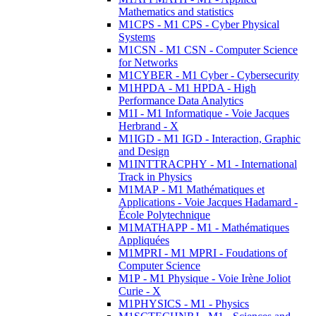
Mathematics and statistics
M1CPS - M1 CPS - Cyber Physical
Systems
M1CSN - M1 CSN - Computer Science
for Networks
M1CYBER - M1 Cyber - Cybersecurity
M1HPDA - M1 HPDA - High
Performance Data Analytics
M1I - M1 Informatique - Voie Jacques
Herbrand - X
M1IGD - M1 IGD - Interaction, Graphic
and Design
M1INTTRACPHY - M1 - International
Track in Physics
M1MAP - M1 Mathématiques et
Applications - Voie Jacques Hadamard -
École Polytechnique
M1MATHAPP - M1 - Mathématiques
Appliquées
M1MPRI - M1 MPRI - Foudations of
Computer Science
M1P - M1 Physique - Voie Irène Joliot
Curie - X
M1PHYSICS - M1 - Physics