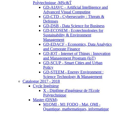
Polytechnique -MSc&T
GD-AIAVC - Artificial Intelligence and
Advanced Visual Computing
GD-CTD - Cybersecurity : Threats &
Defenses
GD-DSB - Data Science for Business
GD-ECOSEM - Ecotechnologies for
Sustainability & Environment
Management
GD-EDACF - Economics, Data Analytics
and Corporate Finance
GD-IOT - Internet of Things : Innovation
and Management Program (IoT)
GD-SCUP - Smart Cities and Urban
Policy
GD-STEEM - Energy Environment :
Science Technology & Management
Catalogue 2017 - 2018
Cycle Ingénieur
X - Diplôme d'ingénieur de l'Ecole
Polytechnique
Master (DNM)
M1QMI - M1 FODQ - Maj. QMI -
Quantique, mathematiques, informatique