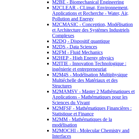
M2BE - Biomechanical Engineering
M2CLEAR - CLimat, Environnement,
Applications et Recherche - Water, Air,
Pollution and Energy
M2CMASIC - Conception, Modélisation
et Architecture des Systèmes Industriels
Complexes
M2DQ - Dispositif quantique
M2DS - Data Sciences
M2FM - Fluid Mechanics
M2HEP - High Energy physics
M2ITIE - Innovation Technologique :
ingénierie et entrepreneuriat
M2M4S - Modélisation Multiphysique
Multiéchelle des Matériaux et des
Structures
M2MAMSV - Master 2 Mathématiques et
Applications - Mathématiques pour les
Sciences du Vivant
M2MFSF - Mathématiques Financières :
Statistique et Finance
M2MM - Mathématiques de la
modélisation
M2MOCHI - Molecular Chemistry and
Interfaces