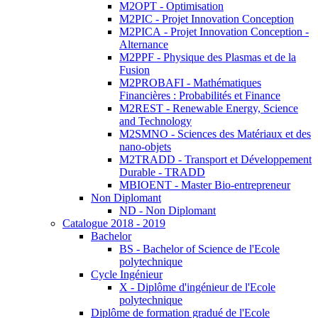
M2OPT - Optimisation
M2PIC - Projet Innovation Conception
M2PICA - Projet Innovation Conception -
Alternance
M2PPF - Physique des Plasmas et de la
Fusion
M2PROBAFI - Mathématiques
Financières : Probabilités et Finance
M2REST - Renewable Energy, Science
and Technology
M2SMNO - Sciences des Matériaux et des
nano-objets
M2TRADD - Transport et Développement
Durable - TRADD
MBIOENT - Master Bio-entrepreneur
Non Diplomant
ND - Non Diplomant
Catalogue 2018 - 2019
Bachelor
BS - Bachelor of Science de l'Ecole
polytechnique
Cycle Ingénieur
X - Diplôme d'ingénieur de l'Ecole
polytechnique
Diplôme de formation gradué de l'Ecole