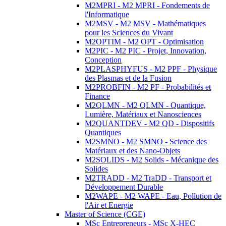
M2MPRI - M2 MPRI - Fondements de
l'Informatique
M2MSV - M2 MSV - Mathématiques
pour les Sciences du Vivant
M2OPTIM - M2 OPT - Optimisation
M2PIC - M2 PIC - Projet, Innovation,
Conception
M2PLASPHYFUS - M2 PPF - Physique
des Plasmas et de la Fusion
M2PROBFIN - M2 PF - Probabilités et
Finance
M2QLMN - M2 QLMN - Quantique,
Lumière, Matériaux et Nanosciences
M2QUANTDEV - M2 QD - Dispositifs
Quantiques
M2SMNO - M2 SMNO - Science des
Matériaux et des Nano-Objets
M2SOLIDS - M2 Solids - Mécanique des
Solides
M2TRADD - M2 TraDD - Transport et
Développement Durable
M2WAPE - M2 WAPE - Eau, Pollution de
l'Air et Energie
Master of Science (CGE)
MSc Entrepreneurs - MSc X-HEC