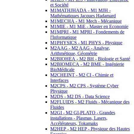
et Société
M1MATHJHADA - M1 MJH -
Mathématiques Jacques Hadamard
M1MECHA - M1 Mech - Mécanique
M1MIE - M1 MiE - Master en Economie
M1MPRI - M1 MPRI - Fondements de
l'Informatique
M1PHYSICS - M1 PHYS - Physique
M2AAG - M2 AAG - Analyse,
Arithmétique, Géométrie
M2BIOHEA - M2 BH - Biologie et Santé
M2BIOMECA - M2 BME - Ingénierie
BioMédicale
M2CHEINT - M2 CI - Chimie et
Interfaces
M2CPS - M2 CPS - Système Cyber
Physique
M2DS - M2 DS - Data Science
M2FLUIDS - M2 Fluids - Mécanique des
Fluides
M2GI - M2 GI-PLATO - Grandes
installations - Plasmas, Lasers,
Accélérateurs, Tokamaks
M2HEP - M2 HEP - Physique des Hautes