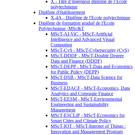
X - Titre d’Ingénieur diplômé de l’École
polytechnique
Diplôme d'établissement
X-4A - Diplôme de l'Ecole polytechnique
Diplôme de formation gradué de l'Ecole
Polytechnique -MSc&T
MScT-AI-ViC - MScT-Artificial
Intelligence and Advanced Visual
Computing
MScT-CyS - MScT-Cybersecurity (CyS)
MScT-DDDF - MScT-Double Degree
Data and Finance (DDDF)
MScT-DEPP - MScT-Data and Economics
for Public Policy (DEPP)
MScT-DSB - MScT-Data Science for
Business
MScT-EDACF - MScT-Economics, Data
Analytics and Corporate Finance
MScT-EESM - MScT-Environmental
Engineering and Sustainability
Management
MScT-ESCLiP - MScT-Economics for
Smart Cities and Climate Policy
MScT-IOT - MScT-Internet of Things :
Innovation and Management Program