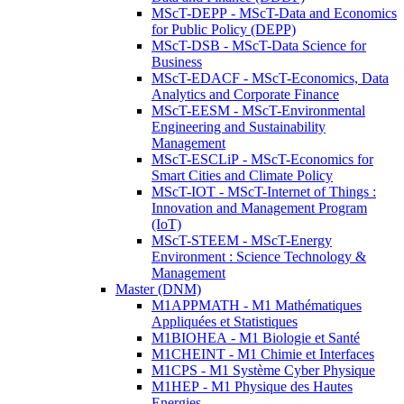
MScT-DEPP - MScT-Data and Economics
for Public Policy (DEPP)
MScT-DSB - MScT-Data Science for
Business
MScT-EDACF - MScT-Economics, Data
Analytics and Corporate Finance
MScT-EESM - MScT-Environmental
Engineering and Sustainability
Management
MScT-ESCLiP - MScT-Economics for
Smart Cities and Climate Policy
MScT-IOT - MScT-Internet of Things :
Innovation and Management Program
(IoT)
MScT-STEEM - MScT-Energy
Environment : Science Technology &
Management
Master (DNM)
M1APPMATH - M1 Mathématiques
Appliquées et Statistiques
M1BIOHEA - M1 Biologie et Santé
M1CHEINT - M1 Chimie et Interfaces
M1CPS - M1 Système Cyber Physique
M1HEP - M1 Physique des Hautes
Energies