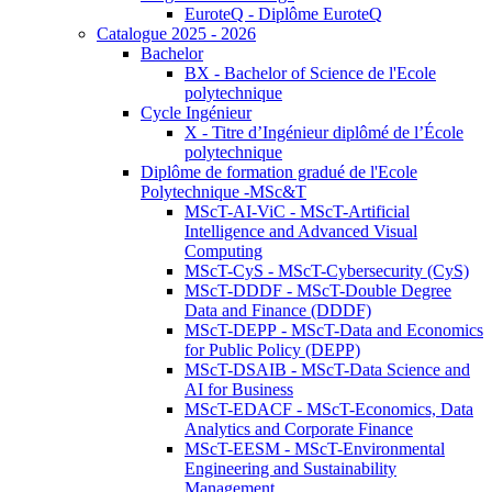
EuroteQ - Diplôme EuroteQ
Catalogue 2025 - 2026
Bachelor
BX - Bachelor of Science de l'Ecole
polytechnique
Cycle Ingénieur
X - Titre d’Ingénieur diplômé de l’École
polytechnique
Diplôme de formation gradué de l'Ecole
Polytechnique -MSc&T
MScT-AI-ViC - MScT-Artificial
Intelligence and Advanced Visual
Computing
MScT-CyS - MScT-Cybersecurity (CyS)
MScT-DDDF - MScT-Double Degree
Data and Finance (DDDF)
MScT-DEPP - MScT-Data and Economics
for Public Policy (DEPP)
MScT-DSAIB - MScT-Data Science and
AI for Business
MScT-EDACF - MScT-Economics, Data
Analytics and Corporate Finance
MScT-EESM - MScT-Environmental
Engineering and Sustainability
Management