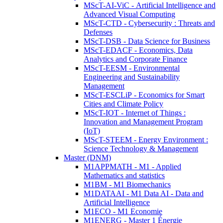
MScT-AI-ViC - Artificial Intelligence and
Advanced Visual Computing
MScT-CTD - Cybersecurity : Threats and
Defenses
MScT-DSB - Data Science for Business
MScT-EDACF - Economics, Data
Analytics and Corporate Finance
MScT-EESM - Environmental
Engineering and Sustainability
Management
MScT-ESCLiP - Economics for Smart
Cities and Climate Policy
MScT-IOT - Internet of Things :
Innovation and Management Program
(IoT)
MScT-STEEM - Energy Environment :
Science Technology & Management
Master (DNM)
M1APPMATH - M1 - Applied
Mathematics and statistics
M1BM - M1 Biomechanics
M1DATAAI - M1 Data AI - Data and
Artificial Intelligence
M1ECO - M1 Economie
M1ENERG - Master 1 Énergie