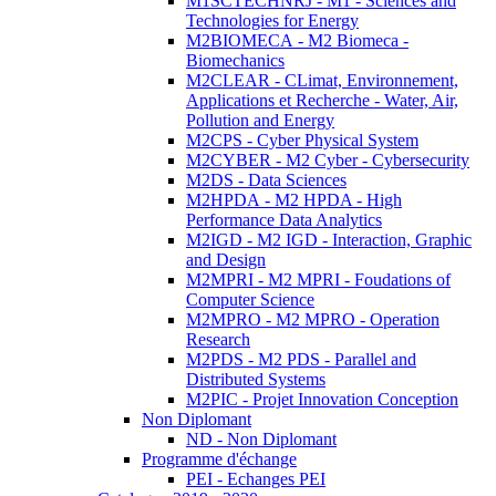
M1SCTECHNRJ - M1 - Sciences and
Technologies for Energy
M2BIOMECA - M2 Biomeca -
Biomechanics
M2CLEAR - CLimat, Environnement,
Applications et Recherche - Water, Air,
Pollution and Energy
M2CPS - Cyber Physical System
M2CYBER - M2 Cyber - Cybersecurity
M2DS - Data Sciences
M2HPDA - M2 HPDA - High
Performance Data Analytics
M2IGD - M2 IGD - Interaction, Graphic
and Design
M2MPRI - M2 MPRI - Foudations of
Computer Science
M2MPRO - M2 MPRO - Operation
Research
M2PDS - M2 PDS - Parallel and
Distributed Systems
M2PIC - Projet Innovation Conception
Non Diplomant
ND - Non Diplomant
Programme d'échange
PEI - Echanges PEI