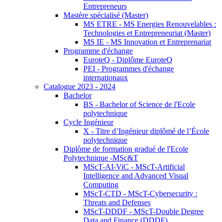
Entrepreneurs
Mastère spécialisé (Master)
MS ETRE - MS Energies Renouvelables :
Technologies et Entrepreneuriat (Master)
MS IE - MS Innovation et Entreprenariat
Programme d'échange
EuroteQ - Diplôme EuroteQ
PEI - Programmes d'échange
internationaux
Catalogue 2023 - 2024
Bachelor
BS - Bachelor of Science de l'Ecole
polytechnique
Cycle Ingénieur
X - Titre d’Ingénieur diplômé de l’École
polytechnique
Diplôme de formation gradué de l'Ecole
Polytechnique -MSc&T
MScT-AI-ViC - MScT-Artificial
Intelligence and Advanced Visual
Computing
MScT-CTD - MScT-Cybersecurity :
Threats and Defenses
MScT-DDDF - MScT-Double Degree
Data and Finance (DDDF)