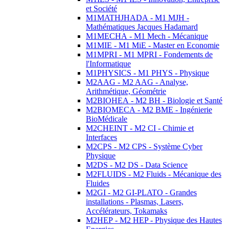
et Société
M1MATHJHADA - M1 MJH -
Mathématiques Jacques Hadamard
M1MECHA - M1 Mech - Mécanique
M1MIE - M1 MiE - Master en Economie
M1MPRI - M1 MPRI - Fondements de
l'Informatique
M1PHYSICS - M1 PHYS - Physique
M2AAG - M2 AAG - Analyse,
Arithmétique, Géométrie
M2BIOHEA - M2 BH - Biologie et Santé
M2BIOMECA - M2 BME - Ingénierie
BioMédicale
M2CHEINT - M2 CI - Chimie et
Interfaces
M2CPS - M2 CPS - Système Cyber
Physique
M2DS - M2 DS - Data Science
M2FLUIDS - M2 Fluids - Mécanique des
Fluides
M2GI - M2 GI-PLATO - Grandes
installations - Plasmas, Lasers,
Accélérateurs, Tokamaks
M2HEP - M2 HEP - Physique des Hautes