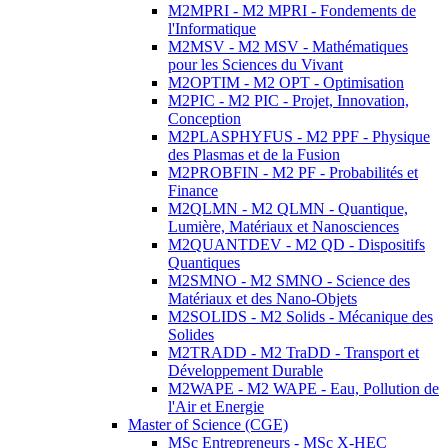
M2MPRI - M2 MPRI - Fondements de
l'Informatique
M2MSV - M2 MSV - Mathématiques
pour les Sciences du Vivant
M2OPTIM - M2 OPT - Optimisation
M2PIC - M2 PIC - Projet, Innovation,
Conception
M2PLASPHYFUS - M2 PPF - Physique
des Plasmas et de la Fusion
M2PROBFIN - M2 PF - Probabilités et
Finance
M2QLMN - M2 QLMN - Quantique,
Lumière, Matériaux et Nanosciences
M2QUANTDEV - M2 QD - Dispositifs
Quantiques
M2SMNO - M2 SMNO - Science des
Matériaux et des Nano-Objets
M2SOLIDS - M2 Solids - Mécanique des
Solides
M2TRADD - M2 TraDD - Transport et
Développement Durable
M2WAPE - M2 WAPE - Eau, Pollution de
l'Air et Energie
Master of Science (CGE)
MSc Entrepreneurs - MSc X-HEC