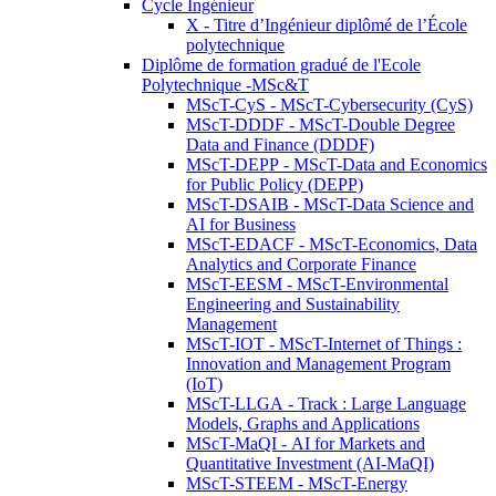
Cycle Ingénieur
X - Titre d’Ingénieur diplômé de l’École
polytechnique
Diplôme de formation gradué de l'Ecole
Polytechnique -MSc&T
MScT-CyS - MScT-Cybersecurity (CyS)
MScT-DDDF - MScT-Double Degree
Data and Finance (DDDF)
MScT-DEPP - MScT-Data and Economics
for Public Policy (DEPP)
MScT-DSAIB - MScT-Data Science and
AI for Business
MScT-EDACF - MScT-Economics, Data
Analytics and Corporate Finance
MScT-EESM - MScT-Environmental
Engineering and Sustainability
Management
MScT-IOT - MScT-Internet of Things :
Innovation and Management Program
(IoT)
MScT-LLGA - Track : Large Language
Models, Graphs and Applications
MScT-MaQI - AI for Markets and
Quantitative Investment (AI-MaQI)
MScT-STEEM - MScT-Energy