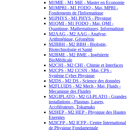
M1MIE - M1 MiE - Master en Economie
M1MPRI - M1 FODQ - Maj. MPRI -
Fondements de l'Informatique
M1PHYS - M1 PHYS - Physique
M1QMI - M1 FODQ - Maj. QMI -
Quantique, Mathematiques, Informatique
M2AAG - M2 AAG - Analyse,
Arithmétique, Géométrie
M2BBH - M2 BBH - Biologie,
Biotechnologie et Santé
M2BME - M2 BME - Ingénierie
BioMédicale
M2CHI - M2 CHI - Chimie et Interfaces
M2CPS - M2 CCSN - Maj. CPS -
Système Cyber Physique
M2DS - M2 DS - Science des données
M2FLUIDS - M2 Mech - Maj. Fluids -
Mecanique des Fluides
M2GIPLATO - M2 GI-PLATO - Grandes
installations - Plasmas, Lasers,
Accélérateurs, Tokamaks
M2HEP - M2 HEP - Physique des Hautes
Energies
M2ICFP - M2 ICFP - Centre International
de Physique Fondamentale