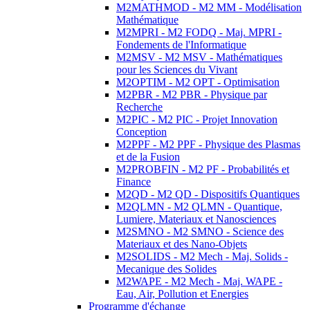
M2MATHMOD - M2 MM - Modélisation
Mathématique
M2MPRI - M2 FODQ - Maj. MPRI -
Fondements de l'Informatique
M2MSV - M2 MSV - Mathématiques
pour les Sciences du Vivant
M2OPTIM - M2 OPT - Optimisation
M2PBR - M2 PBR - Physique par
Recherche
M2PIC - M2 PIC - Projet Innovation
Conception
M2PPF - M2 PPF - Physique des Plasmas
et de la Fusion
M2PROBFIN - M2 PF - Probabilités et
Finance
M2QD - M2 QD - Dispositifs Quantiques
M2QLMN - M2 QLMN - Quantique,
Lumiere, Materiaux et Nanosciences
M2SMNO - M2 SMNO - Science des
Materiaux et des Nano-Objets
M2SOLIDS - M2 Mech - Maj. Solids -
Mecanique des Solides
M2WAPE - M2 Mech - Maj. WAPE -
Eau, Air, Pollution et Energies
Programme d'échange