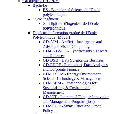
Catalogue 2019 - 2020
Bachelor
BS - Bachelor of Science de l'Ecole
polytechnique
Cycle Ingénieur
X - Diplôme d'ingénieur de l'Ecole
polytechnique
Diplôme de formation gradué de l'Ecole
Polytechnique -MSc&T
GD-AIM - Artificial Intelligence and
Advanced Visual Computing
GD-CYBSEC - Cybersecurity : Threats
and Defenses
GD-DSB - Data Science for Business
GD-EDCF - Economics, Data Analytics
and Corporate Finance
GD-EESTM - Energy Environment :
Science Technology & Management
GD-ESEM - Ecotechnologies for
Sustainability & Environment
Management
GD-IOT - Internet of Things : Innovation
and Management Program (IoT)
GD-SCUP - Smart Cities and Urban
Policy