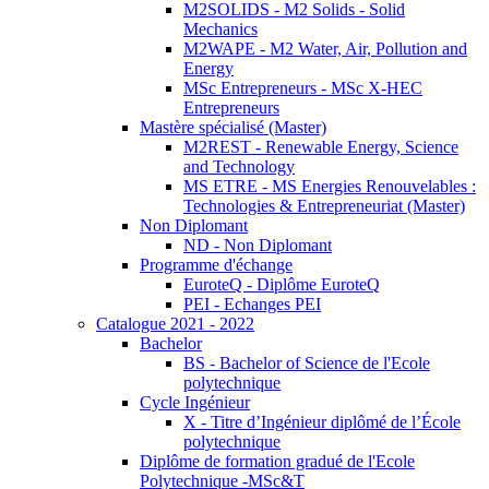
M2SOLIDS - M2 Solids - Solid
Mechanics
M2WAPE - M2 Water, Air, Pollution and
Energy
MSc Entrepreneurs - MSc X-HEC
Entrepreneurs
Mastère spécialisé (Master)
M2REST - Renewable Energy, Science
and Technology
MS ETRE - MS Energies Renouvelables :
Technologies & Entrepreneuriat (Master)
Non Diplomant
ND - Non Diplomant
Programme d'échange
EuroteQ - Diplôme EuroteQ
PEI - Echanges PEI
Catalogue 2021 - 2022
Bachelor
BS - Bachelor of Science de l'Ecole
polytechnique
Cycle Ingénieur
X - Titre d’Ingénieur diplômé de l’École
polytechnique
Diplôme de formation gradué de l'Ecole
Polytechnique -MSc&T