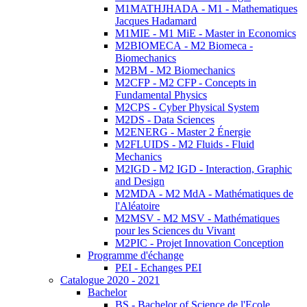
M1MATHJHADA - M1 - Mathematiques
Jacques Hadamard
M1MIE - M1 MiE - Master in Economics
M2BIOMECA - M2 Biomeca -
Biomechanics
M2BM - M2 Biomechanics
M2CFP - M2 CFP - Concepts in
Fundamental Physics
M2CPS - Cyber Physical System
M2DS - Data Sciences
M2ENERG - Master 2 Énergie
M2FLUIDS - M2 Fluids - Fluid
Mechanics
M2IGD - M2 IGD - Interaction, Graphic
and Design
M2MDA - M2 MdA - Mathématiques de
l'Aléatoire
M2MSV - M2 MSV - Mathématiques
pour les Sciences du Vivant
M2PIC - Projet Innovation Conception
Programme d'échange
PEI - Echanges PEI
Catalogue 2020 - 2021
Bachelor
BS - Bachelor of Science de l'Ecole