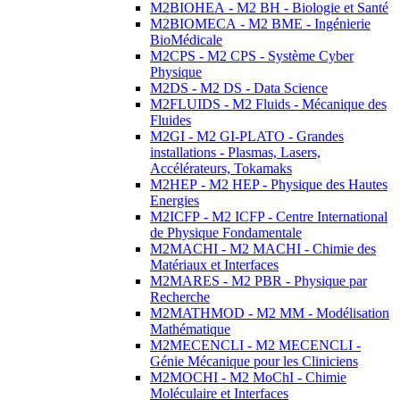
M2BIOHEA - M2 BH - Biologie et Santé
M2BIOMECA - M2 BME - Ingénierie
BioMédicale
M2CPS - M2 CPS - Système Cyber
Physique
M2DS - M2 DS - Data Science
M2FLUIDS - M2 Fluids - Mécanique des
Fluides
M2GI - M2 GI-PLATO - Grandes
installations - Plasmas, Lasers,
Accélérateurs, Tokamaks
M2HEP - M2 HEP - Physique des Hautes
Energies
M2ICFP - M2 ICFP - Centre International
de Physique Fondamentale
M2MACHI - M2 MACHI - Chimie des
Matériaux et Interfaces
M2MARES - M2 PBR - Physique par
Recherche
M2MATHMOD - M2 MM - Modélisation
Mathématique
M2MECENCLI - M2 MECENCLI -
Génie Mécanique pour les Cliniciens
M2MOCHI - M2 MoChI - Chimie
Moléculaire et Interfaces