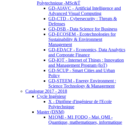
Polytechnique -MSc&T
GD-AIAVC - Artificial Intelligence and
Advanced Visual Computing
GD-CTD - Cybersecurity : Threats &
Defenses
GD-DSB - Data Science for Business
GD-ECOSEM - Ecotechnologies for
Sustainability & Environment
Management
GD-EDACF - Economics, Data Analytics
and Corporate Finance
GD-IOT - Internet of Things : Innovation
and Management Program (IoT)
GD-SCUP - Smart Cities and Urban
Policy
GD-STEEM - Energy Environment :
Science Technology & Management
Catalogue 2017 - 2018
Cycle Ingénieur
X - Diplôme d'ingénieur de l'Ecole
Polytechnique
Master (DNM)
M1QMI - M1 FODQ - Maj. QMI -
Quantique, mathematiques, informatique