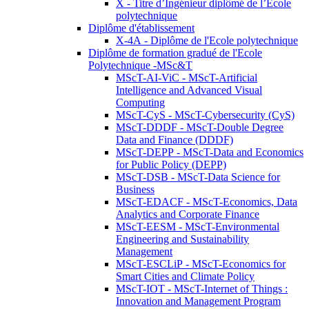
X - Titre d’Ingénieur diplômé de l’École
polytechnique
Diplôme d'établissement
X-4A - Diplôme de l'Ecole polytechnique
Diplôme de formation gradué de l'Ecole
Polytechnique -MSc&T
MScT-AI-ViC - MScT-Artificial
Intelligence and Advanced Visual
Computing
MScT-CyS - MScT-Cybersecurity (CyS)
MScT-DDDF - MScT-Double Degree
Data and Finance (DDDF)
MScT-DEPP - MScT-Data and Economics
for Public Policy (DEPP)
MScT-DSB - MScT-Data Science for
Business
MScT-EDACF - MScT-Economics, Data
Analytics and Corporate Finance
MScT-EESM - MScT-Environmental
Engineering and Sustainability
Management
MScT-ESCLiP - MScT-Economics for
Smart Cities and Climate Policy
MScT-IOT - MScT-Internet of Things :
Innovation and Management Program