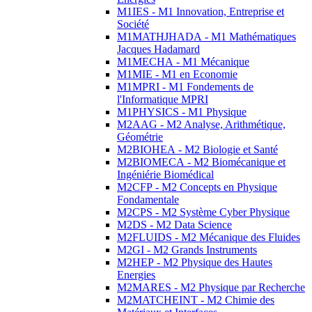
M1IES - M1 Innovation, Entreprise et
Société
M1MATHJHADA - M1 Mathématiques
Jacques Hadamard
M1MECHA - M1 Mécanique
M1MIE - M1 en Economie
M1MPRI - M1 Fondements de
l'Informatique MPRI
M1PHYSICS - M1 Physique
M2AAG - M2 Analyse, Arithmétique,
Géométrie
M2BIOHEA - M2 Biologie et Santé
M2BIOMECA - M2 Biomécanique et
Ingéniérie Biomédical
M2CFP - M2 Concepts en Physique
Fondamentale
M2CPS - M2 Système Cyber Physique
M2DS - M2 Data Science
M2FLUIDS - M2 Mécanique des Fluides
M2GI - M2 Grands Instruments
M2HEP - M2 Physique des Hautes
Energies
M2MARES - M2 Physique par Recherche
M2MATCHEINT - M2 Chimie des