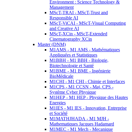
Environment : Science Technology &
Management
MScT-TRAI - MScT-Trust and
Responsible AI
MScT-ViCAI - MScT-Visual Computing
and Creative AI
MScT-XCin - MScT-Extended
Cinematography XCin
Master (DNM)
M1AMS - M1 AMS - Mathématiques
Appliquées et Statistiques
M1BBH - M1 BBH - Biologie,
Biotechnologie et Santé
M1BME - M1 BME - Ingénierie
BioMédicale
M1CHI - M1 CHI - Chimie et Interfaces
M1CPS - M1 CCSN - Maj. CPS -
Système Cyber Physique
M1HEP - M1 HEP - Physique des Hautes
Energies
M1IES - M1 IES - Innovation, Entreprise
et Société
M1MATHJHADA - M1 MJH -
Mathematiques Jacques Hadamard
M1MEC - M1 Mech - Mecanique