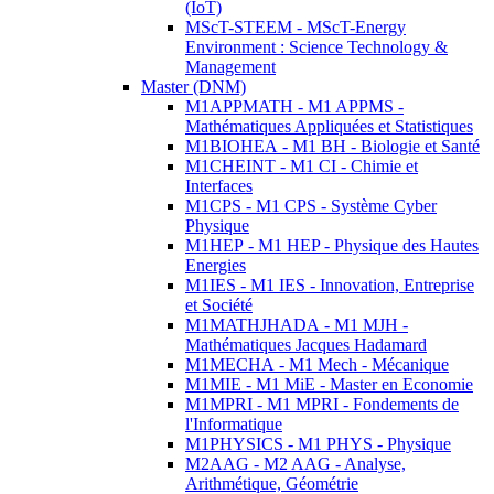
(IoT)
MScT-STEEM - MScT-Energy
Environment : Science Technology &
Management
Master (DNM)
M1APPMATH - M1 APPMS -
Mathématiques Appliquées et Statistiques
M1BIOHEA - M1 BH - Biologie et Santé
M1CHEINT - M1 CI - Chimie et
Interfaces
M1CPS - M1 CPS - Système Cyber
Physique
M1HEP - M1 HEP - Physique des Hautes
Energies
M1IES - M1 IES - Innovation, Entreprise
et Société
M1MATHJHADA - M1 MJH -
Mathématiques Jacques Hadamard
M1MECHA - M1 Mech - Mécanique
M1MIE - M1 MiE - Master en Economie
M1MPRI - M1 MPRI - Fondements de
l'Informatique
M1PHYSICS - M1 PHYS - Physique
M2AAG - M2 AAG - Analyse,
Arithmétique, Géométrie