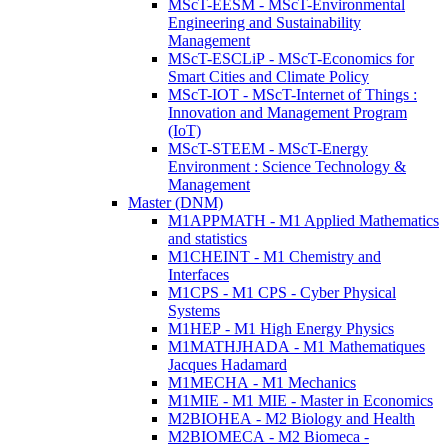
MScT-EESM - MScT-Environmental
Engineering and Sustainability
Management
MScT-ESCLiP - MScT-Economics for
Smart Cities and Climate Policy
MScT-IOT - MScT-Internet of Things :
Innovation and Management Program
(IoT)
MScT-STEEM - MScT-Energy
Environment : Science Technology &
Management
Master (DNM)
M1APPMATH - M1 Applied Mathematics
and statistics
M1CHEINT - M1 Chemistry and
Interfaces
M1CPS - M1 CPS - Cyber Physical
Systems
M1HEP - M1 High Energy Physics
M1MATHJHADA - M1 Mathematiques
Jacques Hadamard
M1MECHA - M1 Mechanics
M1MIE - M1 MIE - Master in Economics
M2BIOHEA - M2 Biology and Health
M2BIOMECA - M2 Biomeca -