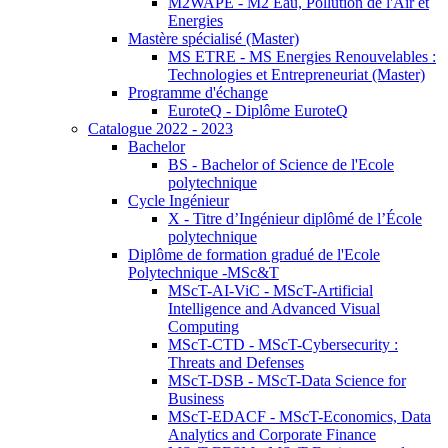
M2WAPE - M2 Eau, Pollution de l'Air et
Energies
Mastère spécialisé (Master)
MS ETRE - MS Energies Renouvelables :
Technologies et Entrepreneuriat (Master)
Programme d'échange
EuroteQ - Diplôme EuroteQ
Catalogue 2022 - 2023
Bachelor
BS - Bachelor of Science de l'Ecole
polytechnique
Cycle Ingénieur
X - Titre d’Ingénieur diplômé de l’École
polytechnique
Diplôme de formation gradué de l'Ecole
Polytechnique -MSc&T
MScT-AI-ViC - MScT-Artificial
Intelligence and Advanced Visual
Computing
MScT-CTD - MScT-Cybersecurity :
Threats and Defenses
MScT-DSB - MScT-Data Science for
Business
MScT-EDACF - MScT-Economics, Data
Analytics and Corporate Finance