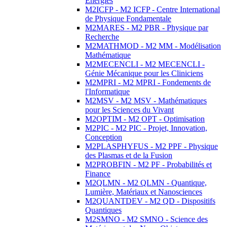
Energies
M2ICFP - M2 ICFP - Centre International
de Physique Fondamentale
M2MARES - M2 PBR - Physique par
Recherche
M2MATHMOD - M2 MM - Modélisation
Mathématique
M2MECENCLI - M2 MECENCLI -
Génie Mécanique pour les Cliniciens
M2MPRI - M2 MPRI - Fondements de
l'Informatique
M2MSV - M2 MSV - Mathématiques
pour les Sciences du Vivant
M2OPTIM - M2 OPT - Optimisation
M2PIC - M2 PIC - Projet, Innovation,
Conception
M2PLASPHYFUS - M2 PPF - Physique
des Plasmas et de la Fusion
M2PROBFIN - M2 PF - Probabilités et
Finance
M2QLMN - M2 QLMN - Quantique,
Lumière, Matériaux et Nanosciences
M2QUANTDEV - M2 QD - Dispositifs
Quantiques
M2SMNO - M2 SMNO - Science des