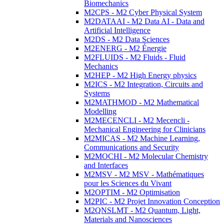
Biomechanics
M2CPS - M2 Cyber Physical System
M2DATAAI - M2 Data AI - Data and
Artificial Intelligence
M2DS - M2 Data Sciences
M2ENERG - M2 Énergie
M2FLUIDS - M2 Fluids - Fluid
Mechanics
M2HEP - M2 High Energy physics
M2ICS - M2 Integration, Circuits and
Systems
M2MATHMOD - M2 Mathematical
Modelling
M2MECENCLI - M2 Mecencli -
Mechanical Engineering for Clinicians
M2MICAS - M2 Machine Learning,
Communications and Security
M2MOCHI - M2 Molecular Chemistry
and Interfaces
M2MSV - M2 MSV - Mathématiques
pour les Sciences du Vivant
M2OPTIM - M2 Optimisation
M2PIC - M2 Projet Innovation Conception
M2QNSLMT - M2 Quantum, Light,
Materials and Nanosciences