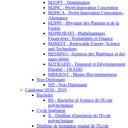
M2OPT - Optimisation
M2PIC - Projet Innovation Conception
M2PICA - Projet Innovation Conception -
Alternance
M2PPF - Physique des Plasmas et de la
Fusion
M2PROBAFI - Mathématiques
Financières : Probabilités et Finance
M2REST - Renewable Energy, Science
and Technology
M2SMNO - Sciences des Matériaux et des
nano-objets
M2TRADD - Transport et Développement
Durable - TRADD
MBIOENT - Master Bio-entrepreneur
Non Diplomant
ND - Non Diplomant
Catalogue 2018 - 2019
Bachelor
BS - Bachelor of Science de l'Ecole
polytechnique
Cycle Ingénieur
X - Diplôme d'ingénieur de l'Ecole
polytechnique
Diplôme de formation gradué de l'Ecole