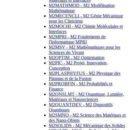
Matériaux et Interfaces
M2MATHMOD - M2 Modélisation
Mathématique
M2MECENCLI - M2 Génie Mécanique
pour les Cliniciens
M2MOCHI - M2 Chimie Moléculaire et
Interfaces
M2MPRI - M2 Fondements de
l'Informatique MPRI
M2MSV - M2 Mathématiques pour les
Sciences du Vivant
M2OPTIM - M2 Optimisation
M2PIC - M2 Projet, Innovation,
Conception
M2PLASPHYFUS - M2 Physique des
Plasmas et de la Fusion
M2PROBFIN - M2 Probabilités et
Finance
M2QNSLMT - M2 Quantique, Lumière,
Matériaux et Nanosciences
M2QUANTDEV - M2 Dispositifs
Quantiques
M2SMNO - M2 Science des Matériaux et
des Nano-Objets
M2SOLIDS - M2 Mécanique des Solides