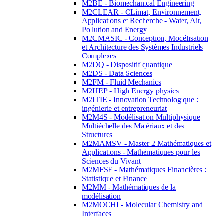
M2BE - Biomechanical Engineering
M2CLEAR - CLimat, Environnement,
Applications et Recherche - Water, Air,
Pollution and Energy
M2CMASIC - Conception, Modélisation
et Architecture des Systèmes Industriels
Complexes
M2DQ - Dispositif quantique
M2DS - Data Sciences
M2FM - Fluid Mechanics
M2HEP - High Energy physics
M2ITIE - Innovation Technologique :
ingénierie et entrepreneuriat
M2M4S - Modélisation Multiphysique
Multiéchelle des Matériaux et des
Structures
M2MAMSV - Master 2 Mathématiques et
Applications - Mathématiques pour les
Sciences du Vivant
M2MFSF - Mathématiques Financières :
Statistique et Finance
M2MM - Mathématiques de la
modélisation
M2MOCHI - Molecular Chemistry and
Interfaces