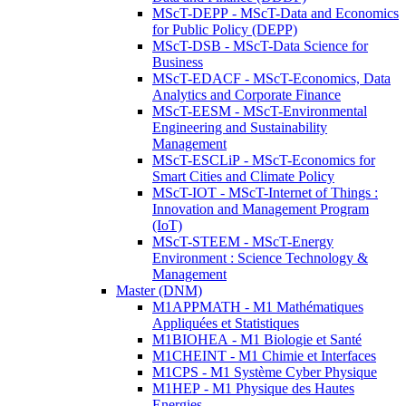
MScT-DEPP - MScT-Data and Economics
for Public Policy (DEPP)
MScT-DSB - MScT-Data Science for
Business
MScT-EDACF - MScT-Economics, Data
Analytics and Corporate Finance
MScT-EESM - MScT-Environmental
Engineering and Sustainability
Management
MScT-ESCLiP - MScT-Economics for
Smart Cities and Climate Policy
MScT-IOT - MScT-Internet of Things :
Innovation and Management Program
(IoT)
MScT-STEEM - MScT-Energy
Environment : Science Technology &
Management
Master (DNM)
M1APPMATH - M1 Mathématiques
Appliquées et Statistiques
M1BIOHEA - M1 Biologie et Santé
M1CHEINT - M1 Chimie et Interfaces
M1CPS - M1 Système Cyber Physique
M1HEP - M1 Physique des Hautes
Energies