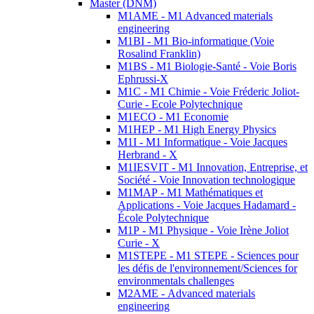
Master (DNM)
M1AME - M1 Advanced materials
engineering
M1BI - M1 Bio-informatique (Voie
Rosalind Franklin)
M1BS - M1 Biologie-Santé - Voie Boris
Ephrussi-X
M1C - M1 Chimie - Voie Fréderic Joliot-
Curie - Ecole Polytechnique
M1ECO - M1 Economie
M1HEP - M1 High Energy Physics
M1I - M1 Informatique - Voie Jacques
Herbrand - X
M1IESVIT - M1 Innovation, Entreprise, et
Société - Voie Innovation technologique
M1MAP - M1 Mathématiques et
Applications - Voie Jacques Hadamard -
École Polytechnique
M1P - M1 Physique - Voie Irène Joliot
Curie - X
M1STEPE - M1 STEPE - Sciences pour
les défis de l'environnement/Sciences for
environmentals challenges
M2AME - Advanced materials
engineering