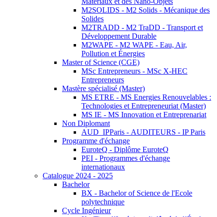
Matériaux et des Nano-Objets
M2SOLIDS - M2 Solids - Mécanique des
Solides
M2TRADD - M2 TraDD - Transport et
Développement Durable
M2WAPE - M2 WAPE - Eau, Air,
Pollution et Énergies
Master of Science (CGE)
MSc Entrepreneurs - MSc X-HEC
Entrepreneurs
Mastère spécialisé (Master)
MS ETRE - MS Energies Renouvelables :
Technologies et Entrepreneuriat (Master)
MS IE - MS Innovation et Entreprenariat
Non Diplomant
AUD_IPParis - AUDITEURS - IP Paris
Programme d'échange
EuroteQ - Diplôme EuroteQ
PEI - Programmes d'échange
internationaux
Catalogue 2024 - 2025
Bachelor
BX - Bachelor of Science de l'Ecole
polytechnique
Cycle Ingénieur