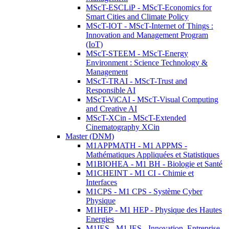
MScT-ESCLiP - MScT-Economics for
Smart Cities and Climate Policy
MScT-IOT - MScT-Internet of Things :
Innovation and Management Program
(IoT)
MScT-STEEM - MScT-Energy
Environment : Science Technology &
Management
MScT-TRAI - MScT-Trust and
Responsible AI
MScT-ViCAI - MScT-Visual Computing
and Creative AI
MScT-XCin - MScT-Extended
Cinematography XCin
Master (DNM)
M1APPMATH - M1 APPMS -
Mathématiques Appliquées et Statistiques
M1BIOHEA - M1 BH - Biologie et Santé
M1CHEINT - M1 CI - Chimie et
Interfaces
M1CPS - M1 CPS - Système Cyber
Physique
M1HEP - M1 HEP - Physique des Hautes
Energies
M1IES - M1 IES - Innovation, Entreprise