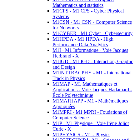
Mathematics and statistics
M1CPS - M1 CPS - Cyber Physical
Systems
M1CSN - M1 CSN - Computer Science
for Networks
M1CYBER - M1 Cyber - Cybersecurity
M1HPDA - M1 HPDA - High
Performance Data Analytics
M1I - M1 Informatique - Voie Jacques
Herbrand - X
M1IGD - M1 IGD - Interaction, Graphic
and Design
M1INTTRACPHY - M1 - International
Track in Physics
M1MAP - M1 Mathématiques et
Applications - Voie Jacques Hadamard -
École Polytechnique
M1MATHAPP - M1 - Mathématiques
Appliquées
M1MPRI - M1 MPRI - Foudations of
Computer Science
M1P - M1 Physique - Voie Irène Joliot
Curie - X
M1PHYSICS - M1 - Physics