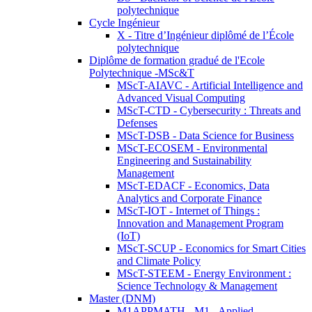
polytechnique
Cycle Ingénieur
X - Titre d’Ingénieur diplômé de l’École
polytechnique
Diplôme de formation gradué de l'Ecole
Polytechnique -MSc&T
MScT-AIAVC - Artificial Intelligence and
Advanced Visual Computing
MScT-CTD - Cybersecurity : Threats and
Defenses
MScT-DSB - Data Science for Business
MScT-ECOSEM - Environmental
Engineering and Sustainability
Management
MScT-EDACF - Economics, Data
Analytics and Corporate Finance
MScT-IOT - Internet of Things :
Innovation and Management Program
(IoT)
MScT-SCUP - Economics for Smart Cities
and Climate Policy
MScT-STEEM - Energy Environment :
Science Technology & Management
Master (DNM)
M1APPMATH - M1 - Applied