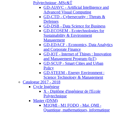
Polytechnique -MSc&T
GD-AIAVC - Artificial Intelligence and
Advanced Visual Computing
GD-CTD - Cybersecurity : Threats &
Defenses
GD-DSB - Data Science for Business
GD-ECOSEM - Ecotechnologies for
Sustainability & Environment
Management
GD-EDACF - Economics, Data Analytics
and Corporate Finance
GD-IOT - Internet of Things : Innovation
and Management Program (IoT)
GD-SCUP - Smart Cities and Urban
Policy
GD-STEEM - Energy Environment :
Science Technology & Management
Catalogue 2017 - 2018
Cycle Ingénieur
X - Diplôme d'ingénieur de l'Ecole
Polytechnique
Master (DNM)
M1QMI - M1 FODQ - Maj. QMI -
Quantique, mathematiques, informatique