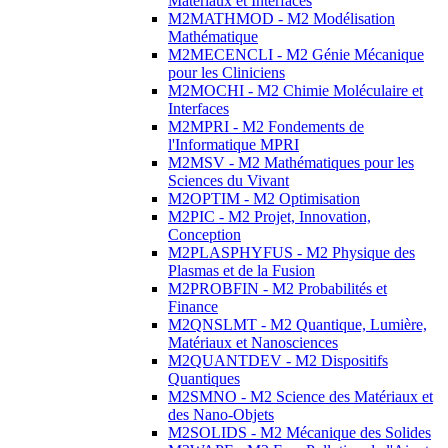
Matériaux et Interfaces
M2MATHMOD - M2 Modélisation
Mathématique
M2MECENCLI - M2 Génie Mécanique
pour les Cliniciens
M2MOCHI - M2 Chimie Moléculaire et
Interfaces
M2MPRI - M2 Fondements de
l'Informatique MPRI
M2MSV - M2 Mathématiques pour les
Sciences du Vivant
M2OPTIM - M2 Optimisation
M2PIC - M2 Projet, Innovation,
Conception
M2PLASPHYFUS - M2 Physique des
Plasmas et de la Fusion
M2PROBFIN - M2 Probabilités et
Finance
M2QNSLMT - M2 Quantique, Lumière,
Matériaux et Nanosciences
M2QUANTDEV - M2 Dispositifs
Quantiques
M2SMNO - M2 Science des Matériaux et
des Nano-Objets
M2SOLIDS - M2 Mécanique des Solides