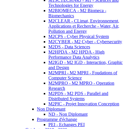
M1SCTECHNRJ - M1 - Sciences and
Technologies for Energy
M2BIOMECA - M2 Biomeca -
Biomechanics
M2CLEAR - CLimat, Environnement,
Applications et Recherche - Water, Air,
Pollution and Energy
M2CPS - Cyber Physical System
M2CYBER - M2 Cyber - Cybersecurity
M2DS - Data Sciences
M2HPDA - M2 HPDA - High
Performance Data Analytics
M2IGD - M2 IGD - Interaction, Graphic
and Design
M2MPRI - M2 MPRI - Foudations of
Computer Science
M2MPRO - M2 MPRO - Operation
Research
M2PDS - M2 PDS - Parallel and
Distributed Systems
M2PIC - Projet Innovation Conception
Non Diplomant
ND - Non Diplomant
Programme d'échange
PEI - Echanges PEI