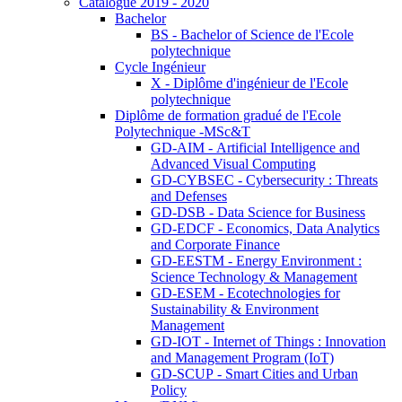
Catalogue 2019 - 2020
Bachelor
BS - Bachelor of Science de l'Ecole
polytechnique
Cycle Ingénieur
X - Diplôme d'ingénieur de l'Ecole
polytechnique
Diplôme de formation gradué de l'Ecole
Polytechnique -MSc&T
GD-AIM - Artificial Intelligence and
Advanced Visual Computing
GD-CYBSEC - Cybersecurity : Threats
and Defenses
GD-DSB - Data Science for Business
GD-EDCF - Economics, Data Analytics
and Corporate Finance
GD-EESTM - Energy Environment :
Science Technology & Management
GD-ESEM - Ecotechnologies for
Sustainability & Environment
Management
GD-IOT - Internet of Things : Innovation
and Management Program (IoT)
GD-SCUP - Smart Cities and Urban
Policy