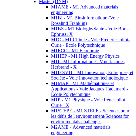
Master (DNM)
M1AME - M1 Advanced materials
engineering
M1BI - M1 Bio-informatique (Voie
Rosalind Franklin)
M1BS - M1 Biologie-Santé - Voie Boris
Ephrussi-X
M1C - M1 Chimie - Voie Fréderic Joliot-
Curie - Ecole Polytechnique
M1ECO - M1 Economie
M1HEP - M1 High Energy Physics
M1I - M1 Informatique - Voie Jacques
Herbrand - X
M1IESVIT - M1 Innovation, Entreprise, et
Société - Voie Innovation technologique
M1MAP - M1 Mathématiques et
Applications - Voie Jacques Hadamard -
École Polytechnique
M1P - M1 Physique - Voie Irène Joliot
Curie - X
M1STEPE - M1 STEPE - Sciences pour
les défis de l'environnement/Sciences for
environmentals challenges
M2AME - Advanced materials
engineering