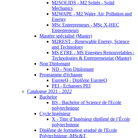
M2SOLIDS - M2 Solids - Solid
Mechanics
M2WAPE - M2 Water, Air, Pollution and
Energy
MSc Entrepreneurs - MSc X-HEC
Entrepreneurs
Mastère spécialisé (Master)
M2REST - Renewable Energy, Science
and Technology
MS ETRE - MS Energies Renouvelables :
Technologies & Entrepreneuriat (Master)
Non Diplomant
ND - Non Diplomant
Programme d'échange
EuroteQ - Diplôme EuroteQ
PEI - Echanges PEI
Catalogue 2021 - 2022
Bachelor
BS - Bachelor of Science de l'Ecole
polytechnique
Cycle Ingénieur
X - Titre d’Ingénieur diplômé de l’École
polytechnique
Diplôme de formation gradué de l'Ecole
Polytechnique -MSc&T