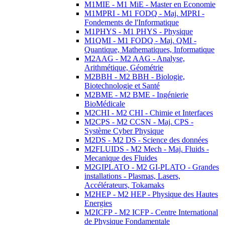
M1MIE - M1 MiE - Master en Economie
M1MPRI - M1 FODQ - Maj. MPRI -
Fondements de l'Informatique
M1PHYS - M1 PHYS - Physique
M1QMI - M1 FODQ - Maj. QMI -
Quantique, Mathematiques, Informatique
M2AAG - M2 AAG - Analyse,
Arithmétique, Géométrie
M2BBH - M2 BBH - Biologie,
Biotechnologie et Santé
M2BME - M2 BME - Ingénierie
BioMédicale
M2CHI - M2 CHI - Chimie et Interfaces
M2CPS - M2 CCSN - Maj. CPS -
Système Cyber Physique
M2DS - M2 DS - Science des données
M2FLUIDS - M2 Mech - Maj. Fluids -
Mecanique des Fluides
M2GIPLATO - M2 GI-PLATO - Grandes
installations - Plasmas, Lasers,
Accélérateurs, Tokamaks
M2HEP - M2 HEP - Physique des Hautes
Energies
M2ICFP - M2 ICFP - Centre International
de Physique Fondamentale