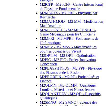
Energies
M2ICFP - M2 ICFP - Centre International
de Physique Fondamentale
M2MARES - M2 PBR - Physique par
Recherche
M2MATHMOD - M2 MM - Modélisation
Mathématique
M2MECENCLI - M2 MECENCLI -
Génie Mécanique pour les Cliniciens
M2MPRI - M2 MPRI - Fondements de
l'Informatique
M2MSV - M2 MSV - Mathématiques
pour les Sciences du Vivant
M2OPTIM - M2 OPT - Optimisation
M2PIC - M2 PIC - Projet, Innovation,
Conception
M2PLASPHYFUS - M2 PPF - Physique
des Plasmas et de la Fusion
M2PROBFIN - M2 PF - Probabilités et
Finance
M2QLMN - M2 QLMN - Quantique,
Lumière, Matériaux et Nanosciences
M2QUANTDEV - M2 QD - Dispositifs
Quantiques
M2SMNO - M2 SMNO - Science des