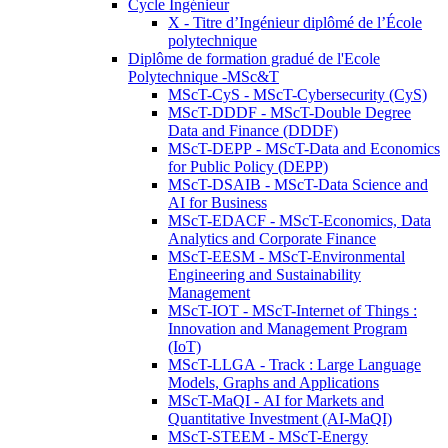
Cycle Ingénieur
X - Titre d’Ingénieur diplômé de l’École
polytechnique
Diplôme de formation gradué de l'Ecole
Polytechnique -MSc&T
MScT-CyS - MScT-Cybersecurity (CyS)
MScT-DDDF - MScT-Double Degree
Data and Finance (DDDF)
MScT-DEPP - MScT-Data and Economics
for Public Policy (DEPP)
MScT-DSAIB - MScT-Data Science and
AI for Business
MScT-EDACF - MScT-Economics, Data
Analytics and Corporate Finance
MScT-EESM - MScT-Environmental
Engineering and Sustainability
Management
MScT-IOT - MScT-Internet of Things :
Innovation and Management Program
(IoT)
MScT-LLGA - Track : Large Language
Models, Graphs and Applications
MScT-MaQI - AI for Markets and
Quantitative Investment (AI-MaQI)
MScT-STEEM - MScT-Energy