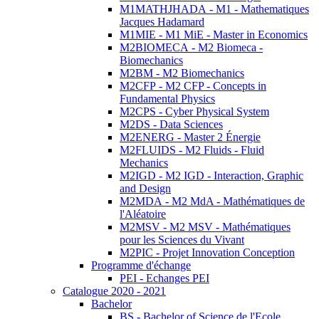
M1MATHJHADA - M1 - Mathematiques
Jacques Hadamard
M1MIE - M1 MiE - Master in Economics
M2BIOMECA - M2 Biomeca -
Biomechanics
M2BM - M2 Biomechanics
M2CFP - M2 CFP - Concepts in
Fundamental Physics
M2CPS - Cyber Physical System
M2DS - Data Sciences
M2ENERG - Master 2 Énergie
M2FLUIDS - M2 Fluids - Fluid
Mechanics
M2IGD - M2 IGD - Interaction, Graphic
and Design
M2MDA - M2 MdA - Mathématiques de
l'Aléatoire
M2MSV - M2 MSV - Mathématiques
pour les Sciences du Vivant
M2PIC - Projet Innovation Conception
Programme d'échange
PEI - Echanges PEI
Catalogue 2020 - 2021
Bachelor
BS - Bachelor of Science de l'Ecole