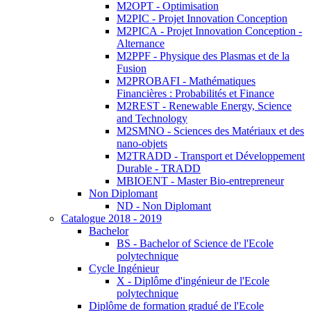
M2OPT - Optimisation
M2PIC - Projet Innovation Conception
M2PICA - Projet Innovation Conception -
Alternance
M2PPF - Physique des Plasmas et de la
Fusion
M2PROBAFI - Mathématiques
Financières : Probabilités et Finance
M2REST - Renewable Energy, Science
and Technology
M2SMNO - Sciences des Matériaux et des
nano-objets
M2TRADD - Transport et Développement
Durable - TRADD
MBIOENT - Master Bio-entrepreneur
Non Diplomant
ND - Non Diplomant
Catalogue 2018 - 2019
Bachelor
BS - Bachelor of Science de l'Ecole
polytechnique
Cycle Ingénieur
X - Diplôme d'ingénieur de l'Ecole
polytechnique
Diplôme de formation gradué de l'Ecole