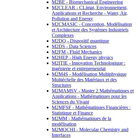
M2BE - Biomechanical Engineering
M2CLEAR - CLimat, Environnement,
Applications et Recherche - Water, Air,
Pollution and Energy
M2CMASIC - Conception, Modélisation
et Architecture des Systèmes Industriels
Complexes
M2DQ - Dispositif quantique
M2DS - Data Sciences
M2FM - Fluid Mechanics
M2HEP - High Energy physics
M2ITIE - Innovation Technologique :
ingénierie et entrepreneuriat
M2M4S - Modélisation Multiphysique
Multiéchelle des Matériaux et des
Structures
M2MAMSV - Master 2 Mathématiques et
Applications - Mathématiques pour les
Sciences du Vivant
M2MFSF - Mathématiques Financières :
Statistique et Finance
M2MM - Mathématiques de la
modélisation
M2MOCHI - Molecular Chemistry and
Interfaces