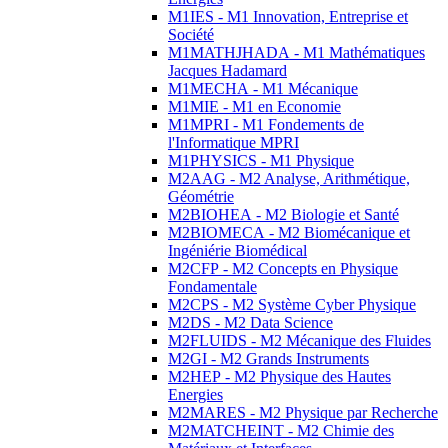
M1IES - M1 Innovation, Entreprise et
Société
M1MATHJHADA - M1 Mathématiques
Jacques Hadamard
M1MECHA - M1 Mécanique
M1MIE - M1 en Economie
M1MPRI - M1 Fondements de
l'Informatique MPRI
M1PHYSICS - M1 Physique
M2AAG - M2 Analyse, Arithmétique,
Géométrie
M2BIOHEA - M2 Biologie et Santé
M2BIOMECA - M2 Biomécanique et
Ingéniérie Biomédical
M2CFP - M2 Concepts en Physique
Fondamentale
M2CPS - M2 Système Cyber Physique
M2DS - M2 Data Science
M2FLUIDS - M2 Mécanique des Fluides
M2GI - M2 Grands Instruments
M2HEP - M2 Physique des Hautes
Energies
M2MARES - M2 Physique par Recherche
M2MATCHEINT - M2 Chimie des