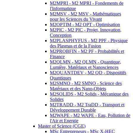
M2MPRI - M2 MPRI - Fondements de
l'Informatique
M2MSV - M2 MSV - Mathématiques
pour les Sciences du Vivant
M2OPTIM - M2 OPT - Optimisation
M2PIC - M2 PIC - Projet, Innovation,
Conception
M2PLASPHYFUS - M2 PPF - Physique
des Plasmas et de la Fusion
M2PROBFIN - M2 PF - Probabilités et
Finance
M2QLMN - M2 QLMN - Quantique,
Lumière, Matériaux et Nanosciences
M2QUANTDEV - M2 QD - Dispositifs
Quantiques
M2SMNO - M2 SMNO - Science des
Matériaux et des Nano-Objets
M2SOLIDS - M2 Solids - Mécanique des
Solides
M2TRADD - M2 TraDD - Transport et
Développement Durable
M2WAPE - M2 WAPE - Eau, Pollution de
l'Air et Energie
Master of Science (CGE)
MSc Entrepreneurs - MSc X-HEC