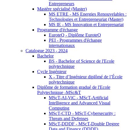
Entrepreneurs
Mastère spécialisé (Master)
MS ETRE - MS Energies Renouvelables :
Technologies et Entrepreneuriat (Master)
MS IE - MS Innovation et Entreprenariat
Programme d'échange
EuroteQ - Diplôme EuroteQ
PEI - Programmes d'échange
internationaux
Catalogue 2023 - 2024
Bachelor
BS - Bachelor of Science de l'Ecole
polytechnique
Cycle Ingénieur
X - Titre d’Ingénieur diplômé de l’École
polytechnique
Diplôme de formation gradué de l'Ecole
Polytechnique -MSc&T
MScT-AI-ViC - MScT-Artificial
Intelligence and Advanced Visual
Computing
MScT-CTD - MScT-Cybersecurity :
Threats and Defenses
MScT-DDDF - MScT-Double Degree
Data and Finance (DDDF)