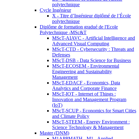
polytechnique
Cycle Ingénieur
X - Titre d’Ingénieur diplômé de l’École
polytechnique
Diplôme de formation gradué de l'Ecole
Polytechnique -MSc&T
MScT-AIAVC - Artificial Intelligence and
Advanced Visual Computing
MScT-CTD - Cybersecurity : Threats and
Defenses
MScT-DSB - Data Science for Business
MScT-ECOSEM - Environmental
Engineering and Sustainability
Management
MScT-EDACF - Economics, Data
Analytics and Corporate Finance
MScT-IOT - Internet of Things :
Innovation and Management Program
(IoT)
MScT-SCUP - Economics for Smart Cities
and Climate Policy
MScT-STEEM - Energy Environment :
Science Technology & Management
Master (DNM)
M1APPMATH - M1 - Applied