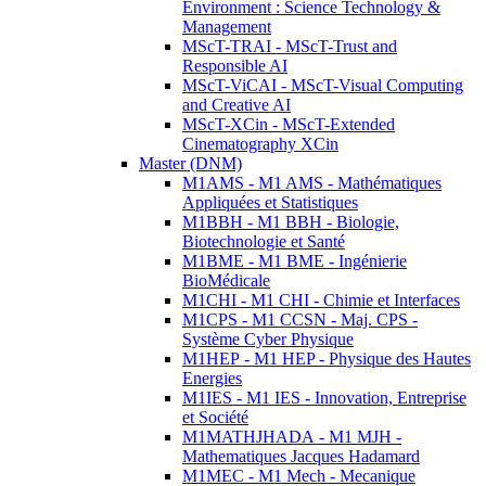
Environment : Science Technology &
Management
MScT-TRAI - MScT-Trust and
Responsible AI
MScT-ViCAI - MScT-Visual Computing
and Creative AI
MScT-XCin - MScT-Extended
Cinematography XCin
Master (DNM)
M1AMS - M1 AMS - Mathématiques
Appliquées et Statistiques
M1BBH - M1 BBH - Biologie,
Biotechnologie et Santé
M1BME - M1 BME - Ingénierie
BioMédicale
M1CHI - M1 CHI - Chimie et Interfaces
M1CPS - M1 CCSN - Maj. CPS -
Système Cyber Physique
M1HEP - M1 HEP - Physique des Hautes
Energies
M1IES - M1 IES - Innovation, Entreprise
et Société
M1MATHJHADA - M1 MJH -
Mathematiques Jacques Hadamard
M1MEC - M1 Mech - Mecanique