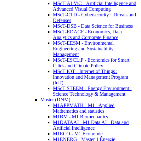
MScT-AI-ViC - Artificial Intelligence and
Advanced Visual Computing
MScT-CTD - Cybersecurity : Threats and
Defenses
MScT-DSB - Data Science for Business
MScT-EDACF - Economics, Data
Analytics and Corporate Finance
MScT-EESM - Environmental
Engineering and Sustainability
Management
MScT-ESCLiP - Economics for Smart
Cities and Climate Policy
MScT-IOT - Internet of Things :
Innovation and Management Program
(IoT)
MScT-STEEM - Energy Environment :
Science Technology & Management
Master (DNM)
M1APPMATH - M1 - Applied
Mathematics and statistics
M1BM - M1 Biomechanics
M1DATAAI - M1 Data AI - Data and
Artificial Intelligence
M1ECO - M1 Economie
M1ENERG - Master 1 Énergie