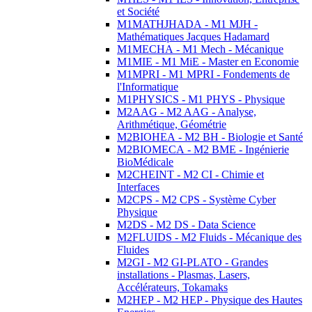
et Société
M1MATHJHADA - M1 MJH -
Mathématiques Jacques Hadamard
M1MECHA - M1 Mech - Mécanique
M1MIE - M1 MiE - Master en Economie
M1MPRI - M1 MPRI - Fondements de
l'Informatique
M1PHYSICS - M1 PHYS - Physique
M2AAG - M2 AAG - Analyse,
Arithmétique, Géométrie
M2BIOHEA - M2 BH - Biologie et Santé
M2BIOMECA - M2 BME - Ingénierie
BioMédicale
M2CHEINT - M2 CI - Chimie et
Interfaces
M2CPS - M2 CPS - Système Cyber
Physique
M2DS - M2 DS - Data Science
M2FLUIDS - M2 Fluids - Mécanique des
Fluides
M2GI - M2 GI-PLATO - Grandes
installations - Plasmas, Lasers,
Accélérateurs, Tokamaks
M2HEP - M2 HEP - Physique des Hautes