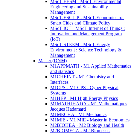
MScT-EESM - MScT-Environmental
Engineering and Sustainability
Management
MScT-ESCLiP - MScT-Economics for
Smart Cities and Climate Policy
MScT-IOT - MScT-Internet of Things :
Innovation and Management Program
(IoT)
MScT-STEEM - MScT-Energy
Environment : Science Technology &
Management
Master (DNM)
M1APPMATH - M1 Applied Mathematics
and statistics
M1CHEINT - M1 Chemistry and
Interfaces
M1CPS - M1 CPS - Cyber Physical
Systems
M1HEP - M1 High Energy Physics
M1MATHJHADA - M1 Mathematiques
Jacques Hadamard
M1MECHA - M1 Mechanics
M1MIE - M1 MIE - Master in Economics
M2BIOHEA - M2 Biology and Health
M2BIOMECA - M2 Biomeca -