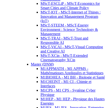
MScT-ESCLiP - MScT-Economics for
Smart Cities and Climate Policy
MScT-IOT - MScT-Internet of Things :
Innovation and Management Program
(IoT)
MScT-STEEM - MScT-Energy
Environment : Science Technology &
Management
MScT-TRAI - MScT-Trust and
Responsible AI
MScT-ViCAI - MScT-Visual Computing
and Creative AI
MScT-XCin - MScT-Extended
Cinematography XCin
Master (DNM)
M1APPMATH - M1 APPMS -
Mathématiques Appliquées et Statistiques
M1BIOHEA - M1 BH - Biologie et Santé
M1CHEINT - M1 CI - Chimie et
Interfaces
M1CPS - M1 CPS - Système Cyber
Physique
M1HEP - M1 HEP - Physique des Hautes
Energies
M1IES - M1 IES - Innovation, Entreprise