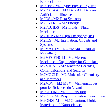
Biomechanics
M2CPS - M2 Cyber Physical System
M2DATAAI - M2 Data AI - Data and
Artificial Intelligence
M2DS - M2 Data Sciences
M2ENERG - M2 Énergie
M2FLUIDS - M2 Fluids - Fluid
Mechanics
M2HEP - M2 High Energy physics
M2ICS - M2 Integration, Circuits and
Systems
M2MATHMOD - M2 Mathematical
Modelling
M2MECENCLI - M2 Mecencli -
Mechanical Engineering for Clinicians
M2MICAS - M2 Machine Learning,
Communications and Security
M2MOCHI - M2 Molecular Chemistry
and Interfaces
M2MSV - M2 MSV - Mathématiques
pour les Sciences du Vivant
M2OPTIM - M2 Optimisation
M2PIC - M2 Projet Innovation Conception
M2QNSLMT - M2 Quantum, Light,
Materials and Nanosciences