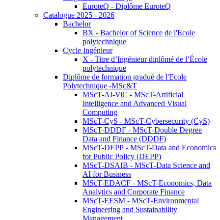
EuroteQ - Diplôme EuroteQ
Catalogue 2025 - 2026
Bachelor
BX - Bachelor of Science de l'Ecole
polytechnique
Cycle Ingénieur
X - Titre d’Ingénieur diplômé de l’École
polytechnique
Diplôme de formation gradué de l'Ecole
Polytechnique -MSc&T
MScT-AI-ViC - MScT-Artificial
Intelligence and Advanced Visual
Computing
MScT-CyS - MScT-Cybersecurity (CyS)
MScT-DDDF - MScT-Double Degree
Data and Finance (DDDF)
MScT-DEPP - MScT-Data and Economics
for Public Policy (DEPP)
MScT-DSAIB - MScT-Data Science and
AI for Business
MScT-EDACF - MScT-Economics, Data
Analytics and Corporate Finance
MScT-EESM - MScT-Environmental
Engineering and Sustainability
Management