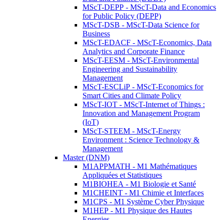
MScT-DEPP - MScT-Data and Economics
for Public Policy (DEPP)
MScT-DSB - MScT-Data Science for
Business
MScT-EDACF - MScT-Economics, Data
Analytics and Corporate Finance
MScT-EESM - MScT-Environmental
Engineering and Sustainability
Management
MScT-ESCLiP - MScT-Economics for
Smart Cities and Climate Policy
MScT-IOT - MScT-Internet of Things :
Innovation and Management Program
(IoT)
MScT-STEEM - MScT-Energy
Environment : Science Technology &
Management
Master (DNM)
M1APPMATH - M1 Mathématiques
Appliquées et Statistiques
M1BIOHEA - M1 Biologie et Santé
M1CHEINT - M1 Chimie et Interfaces
M1CPS - M1 Système Cyber Physique
M1HEP - M1 Physique des Hautes
Energies