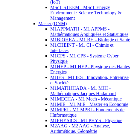
(IoT)
MScT-STEEM - MScT-Energy
Environment : Science Technology &
Management
Master (DNM)
M1APPMATH - M1 APPMS -
Mathématiques Appliquées et Statistiques
M1BIOHEA - M1 BH - Biologie et Santé
M1CHEINT - M1 CI - Chimie et
Interfaces
M1CPS - M1 CPS - Système Cyber
Physique
M1HEP - M1 HEP - Physique des Hautes
Energies
M1IES - M1 IES - Innovation, Entreprise
et Société
M1MATHJHADA - M1 MJH -
Mathématiques Jacques Hadamard
M1MECHA - M1 Mech - Mécanique
M1MIE - M1 MiE - Master en Economie
M1MPRI - M1 MPRI - Fondements de
l'Informatique
M1PHYSICS - M1 PHYS - Physique
M2AAG - M2 AAG - Analyse,
Arithmétique, Géométrie