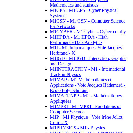
Mathematics and statistics
M1CPS - M1 CPS - Cyber Physical
Systems
M1CSN - M1 CSN - Computer Science
for Networks
M1CYBER - M1 Cyber - Cybersecurity
M1HPDA - M1 HPDA - High
Performance Data Analytics
M1I - M1 Informatique - Voie Jacques
Herbrand - X
M1IGD - M1 IGD - Interaction, Graphic
and Design
M1INTTRACPHY - M1 - International
Track in Physics
M1MAP - M1 Mathématiques et
Applications - Voie Jacques Hadamard -
École Polytechnique
M1MATHAPP - M1 - Mathématiques
Appliquées
M1MPRI - M1 MPRI - Foudations of
Computer Science
M1P - M1 Physique - Voie Irène Joliot
Curie - X
M1PHYSICS - M1 - Physics