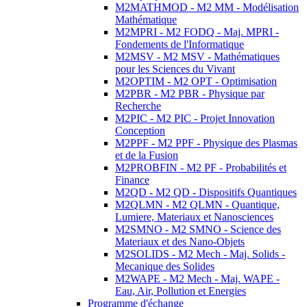
M2MATHMOD - M2 MM - Modélisation
Mathématique
M2MPRI - M2 FODQ - Maj. MPRI -
Fondements de l'Informatique
M2MSV - M2 MSV - Mathématiques
pour les Sciences du Vivant
M2OPTIM - M2 OPT - Optimisation
M2PBR - M2 PBR - Physique par
Recherche
M2PIC - M2 PIC - Projet Innovation
Conception
M2PPF - M2 PPF - Physique des Plasmas
et de la Fusion
M2PROBFIN - M2 PF - Probabilités et
Finance
M2QD - M2 QD - Dispositifs Quantiques
M2QLMN - M2 QLMN - Quantique,
Lumiere, Materiaux et Nanosciences
M2SMNO - M2 SMNO - Science des
Materiaux et des Nano-Objets
M2SOLIDS - M2 Mech - Maj. Solids -
Mecanique des Solides
M2WAPE - M2 Mech - Maj. WAPE -
Eau, Air, Pollution et Energies
Programme d'échange