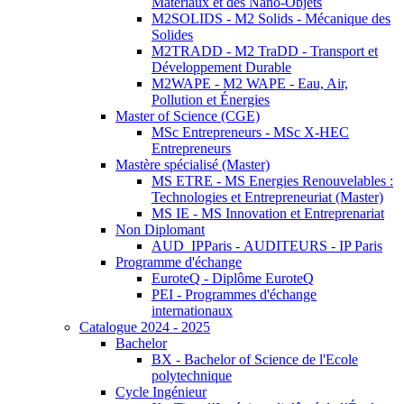
Matériaux et des Nano-Objets
M2SOLIDS - M2 Solids - Mécanique des
Solides
M2TRADD - M2 TraDD - Transport et
Développement Durable
M2WAPE - M2 WAPE - Eau, Air,
Pollution et Énergies
Master of Science (CGE)
MSc Entrepreneurs - MSc X-HEC
Entrepreneurs
Mastère spécialisé (Master)
MS ETRE - MS Energies Renouvelables :
Technologies et Entrepreneuriat (Master)
MS IE - MS Innovation et Entreprenariat
Non Diplomant
AUD_IPParis - AUDITEURS - IP Paris
Programme d'échange
EuroteQ - Diplôme EuroteQ
PEI - Programmes d'échange
internationaux
Catalogue 2024 - 2025
Bachelor
BX - Bachelor of Science de l'Ecole
polytechnique
Cycle Ingénieur