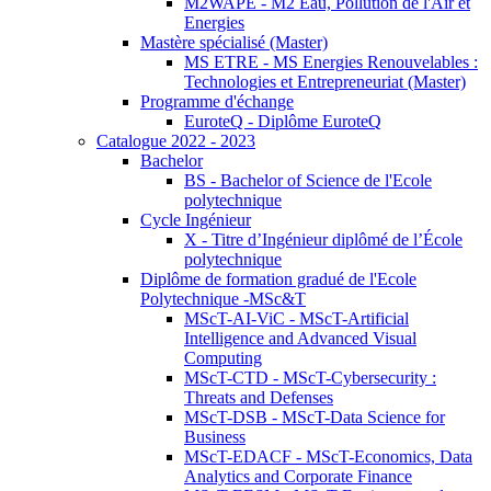
M2WAPE - M2 Eau, Pollution de l'Air et
Energies
Mastère spécialisé (Master)
MS ETRE - MS Energies Renouvelables :
Technologies et Entrepreneuriat (Master)
Programme d'échange
EuroteQ - Diplôme EuroteQ
Catalogue 2022 - 2023
Bachelor
BS - Bachelor of Science de l'Ecole
polytechnique
Cycle Ingénieur
X - Titre d’Ingénieur diplômé de l’École
polytechnique
Diplôme de formation gradué de l'Ecole
Polytechnique -MSc&T
MScT-AI-ViC - MScT-Artificial
Intelligence and Advanced Visual
Computing
MScT-CTD - MScT-Cybersecurity :
Threats and Defenses
MScT-DSB - MScT-Data Science for
Business
MScT-EDACF - MScT-Economics, Data
Analytics and Corporate Finance