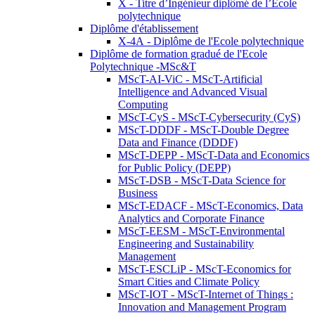
X - Titre d’Ingénieur diplômé de l’École
polytechnique
Diplôme d'établissement
X-4A - Diplôme de l'Ecole polytechnique
Diplôme de formation gradué de l'Ecole
Polytechnique -MSc&T
MScT-AI-ViC - MScT-Artificial
Intelligence and Advanced Visual
Computing
MScT-CyS - MScT-Cybersecurity (CyS)
MScT-DDDF - MScT-Double Degree
Data and Finance (DDDF)
MScT-DEPP - MScT-Data and Economics
for Public Policy (DEPP)
MScT-DSB - MScT-Data Science for
Business
MScT-EDACF - MScT-Economics, Data
Analytics and Corporate Finance
MScT-EESM - MScT-Environmental
Engineering and Sustainability
Management
MScT-ESCLiP - MScT-Economics for
Smart Cities and Climate Policy
MScT-IOT - MScT-Internet of Things :
Innovation and Management Program