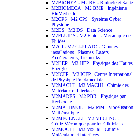
M2BIOHEA - M2 BH - Biologie et Santé
M2BIOMECA - M2 BME - Ingénierie
BioMédicale
M2CPS - M2 CPS - Système Cyber
Physique
M2DS - M2 DS - Data Science
M2FLUIDS - M2 Fluids - Mécanique des
Fluides
M2GI - M2 GI-PLATO - Grandes
installations - Plasmas, Lasers,
Accélérateurs, Tokamaks
M2HEP - M2 HEP - Physique des Hautes
Energies
M2ICFP - M2 ICFP - Centre International
de Physique Fondamentale
M2MACHI - M2 MACHI - Chimie des
Matériaux et Interfaces
M2MARES - M2 PBR - Physique par
Recherche
M2MATHMOD - M2 MM - Modélisation
Mathématique
M2MECENCLI - M2 MECENCLI -
Génie Mécanique pour les Cliniciens
M2MOCHI - M2 MoChI - Chimie
Moléculaire et Interfaces