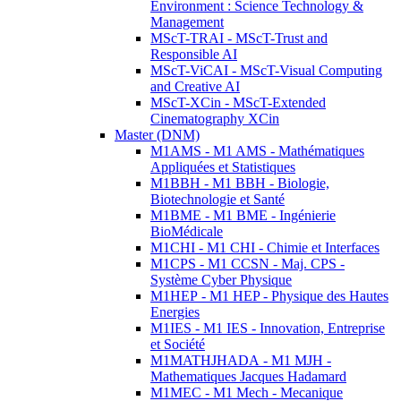
Environment : Science Technology &
Management
MScT-TRAI - MScT-Trust and
Responsible AI
MScT-ViCAI - MScT-Visual Computing
and Creative AI
MScT-XCin - MScT-Extended
Cinematography XCin
Master (DNM)
M1AMS - M1 AMS - Mathématiques
Appliquées et Statistiques
M1BBH - M1 BBH - Biologie,
Biotechnologie et Santé
M1BME - M1 BME - Ingénierie
BioMédicale
M1CHI - M1 CHI - Chimie et Interfaces
M1CPS - M1 CCSN - Maj. CPS -
Système Cyber Physique
M1HEP - M1 HEP - Physique des Hautes
Energies
M1IES - M1 IES - Innovation, Entreprise
et Société
M1MATHJHADA - M1 MJH -
Mathematiques Jacques Hadamard
M1MEC - M1 Mech - Mecanique