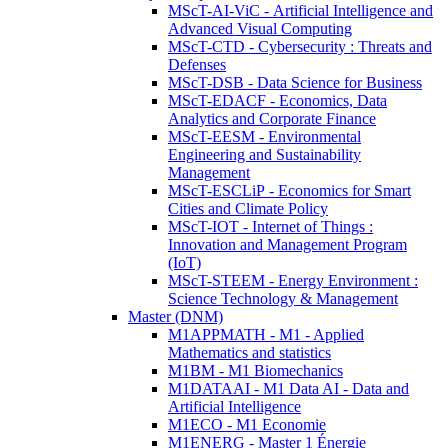
MScT-AI-ViC - Artificial Intelligence and
Advanced Visual Computing
MScT-CTD - Cybersecurity : Threats and
Defenses
MScT-DSB - Data Science for Business
MScT-EDACF - Economics, Data
Analytics and Corporate Finance
MScT-EESM - Environmental
Engineering and Sustainability
Management
MScT-ESCLiP - Economics for Smart
Cities and Climate Policy
MScT-IOT - Internet of Things :
Innovation and Management Program
(IoT)
MScT-STEEM - Energy Environment :
Science Technology & Management
Master (DNM)
M1APPMATH - M1 - Applied
Mathematics and statistics
M1BM - M1 Biomechanics
M1DATAAI - M1 Data AI - Data and
Artificial Intelligence
M1ECO - M1 Economie
M1ENERG - Master 1 Énergie