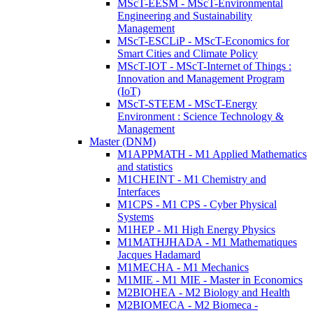
MScT-EESM - MScT-Environmental
Engineering and Sustainability
Management
MScT-ESCLiP - MScT-Economics for
Smart Cities and Climate Policy
MScT-IOT - MScT-Internet of Things :
Innovation and Management Program
(IoT)
MScT-STEEM - MScT-Energy
Environment : Science Technology &
Management
Master (DNM)
M1APPMATH - M1 Applied Mathematics
and statistics
M1CHEINT - M1 Chemistry and
Interfaces
M1CPS - M1 CPS - Cyber Physical
Systems
M1HEP - M1 High Energy Physics
M1MATHJHADA - M1 Mathematiques
Jacques Hadamard
M1MECHA - M1 Mechanics
M1MIE - M1 MIE - Master in Economics
M2BIOHEA - M2 Biology and Health
M2BIOMECA - M2 Biomeca -