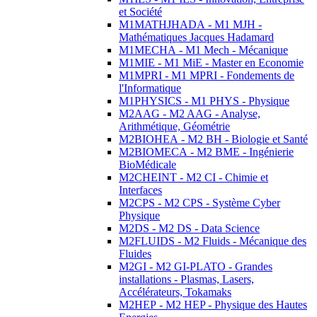
et Société
M1MATHJHADA - M1 MJH -
Mathématiques Jacques Hadamard
M1MECHA - M1 Mech - Mécanique
M1MIE - M1 MiE - Master en Economie
M1MPRI - M1 MPRI - Fondements de
l'Informatique
M1PHYSICS - M1 PHYS - Physique
M2AAG - M2 AAG - Analyse,
Arithmétique, Géométrie
M2BIOHEA - M2 BH - Biologie et Santé
M2BIOMECA - M2 BME - Ingénierie
BioMédicale
M2CHEINT - M2 CI - Chimie et
Interfaces
M2CPS - M2 CPS - Système Cyber
Physique
M2DS - M2 DS - Data Science
M2FLUIDS - M2 Fluids - Mécanique des
Fluides
M2GI - M2 GI-PLATO - Grandes
installations - Plasmas, Lasers,
Accélérateurs, Tokamaks
M2HEP - M2 HEP - Physique des Hautes