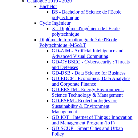
Catalogue 2019 - 2020
Bachelor
BS - Bachelor of Science de l'Ecole
polytechnique
Cycle Ingénieur
X - Diplôme d'ingénieur de l'Ecole
polytechnique
Diplôme de formation gradué de l'Ecole
Polytechnique -MSc&T
GD-AIM - Artificial Intelligence and
Advanced Visual Computing
GD-CYBSEC - Cybersecurity : Threats
and Defenses
GD-DSB - Data Science for Business
GD-EDCF - Economics, Data Analytics
and Corporate Finance
GD-EESTM - Energy Environment :
Science Technology & Management
GD-ESEM - Ecotechnologies for
Sustainability & Environment
Management
GD-IOT - Internet of Things : Innovation
and Management Program (IoT)
GD-SCUP - Smart Cities and Urban
Policy