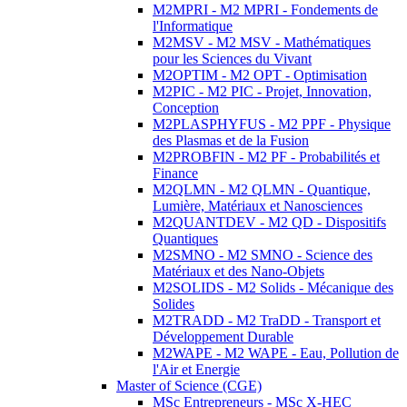
M2MPRI - M2 MPRI - Fondements de
l'Informatique
M2MSV - M2 MSV - Mathématiques
pour les Sciences du Vivant
M2OPTIM - M2 OPT - Optimisation
M2PIC - M2 PIC - Projet, Innovation,
Conception
M2PLASPHYFUS - M2 PPF - Physique
des Plasmas et de la Fusion
M2PROBFIN - M2 PF - Probabilités et
Finance
M2QLMN - M2 QLMN - Quantique,
Lumière, Matériaux et Nanosciences
M2QUANTDEV - M2 QD - Dispositifs
Quantiques
M2SMNO - M2 SMNO - Science des
Matériaux et des Nano-Objets
M2SOLIDS - M2 Solids - Mécanique des
Solides
M2TRADD - M2 TraDD - Transport et
Développement Durable
M2WAPE - M2 WAPE - Eau, Pollution de
l'Air et Energie
Master of Science (CGE)
MSc Entrepreneurs - MSc X-HEC