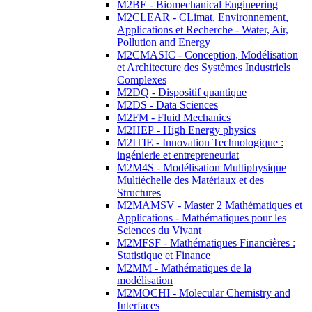
M2BE - Biomechanical Engineering
M2CLEAR - CLimat, Environnement,
Applications et Recherche - Water, Air,
Pollution and Energy
M2CMASIC - Conception, Modélisation
et Architecture des Systèmes Industriels
Complexes
M2DQ - Dispositif quantique
M2DS - Data Sciences
M2FM - Fluid Mechanics
M2HEP - High Energy physics
M2ITIE - Innovation Technologique :
ingénierie et entrepreneuriat
M2M4S - Modélisation Multiphysique
Multiéchelle des Matériaux et des
Structures
M2MAMSV - Master 2 Mathématiques et
Applications - Mathématiques pour les
Sciences du Vivant
M2MFSF - Mathématiques Financières :
Statistique et Finance
M2MM - Mathématiques de la
modélisation
M2MOCHI - Molecular Chemistry and
Interfaces