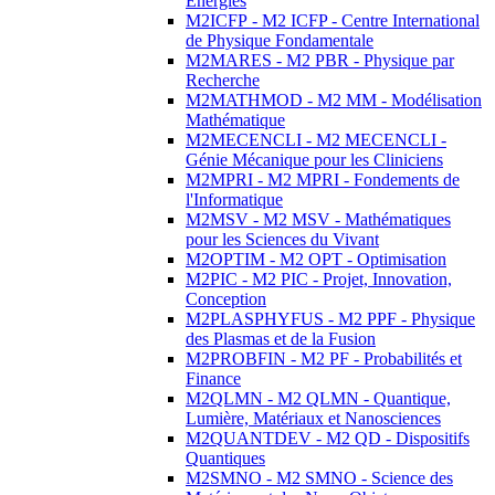
Energies
M2ICFP - M2 ICFP - Centre International
de Physique Fondamentale
M2MARES - M2 PBR - Physique par
Recherche
M2MATHMOD - M2 MM - Modélisation
Mathématique
M2MECENCLI - M2 MECENCLI -
Génie Mécanique pour les Cliniciens
M2MPRI - M2 MPRI - Fondements de
l'Informatique
M2MSV - M2 MSV - Mathématiques
pour les Sciences du Vivant
M2OPTIM - M2 OPT - Optimisation
M2PIC - M2 PIC - Projet, Innovation,
Conception
M2PLASPHYFUS - M2 PPF - Physique
des Plasmas et de la Fusion
M2PROBFIN - M2 PF - Probabilités et
Finance
M2QLMN - M2 QLMN - Quantique,
Lumière, Matériaux et Nanosciences
M2QUANTDEV - M2 QD - Dispositifs
Quantiques
M2SMNO - M2 SMNO - Science des