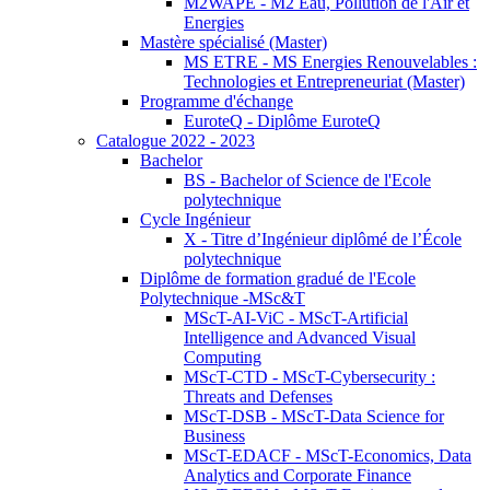
M2WAPE - M2 Eau, Pollution de l'Air et
Energies
Mastère spécialisé (Master)
MS ETRE - MS Energies Renouvelables :
Technologies et Entrepreneuriat (Master)
Programme d'échange
EuroteQ - Diplôme EuroteQ
Catalogue 2022 - 2023
Bachelor
BS - Bachelor of Science de l'Ecole
polytechnique
Cycle Ingénieur
X - Titre d’Ingénieur diplômé de l’École
polytechnique
Diplôme de formation gradué de l'Ecole
Polytechnique -MSc&T
MScT-AI-ViC - MScT-Artificial
Intelligence and Advanced Visual
Computing
MScT-CTD - MScT-Cybersecurity :
Threats and Defenses
MScT-DSB - MScT-Data Science for
Business
MScT-EDACF - MScT-Economics, Data
Analytics and Corporate Finance