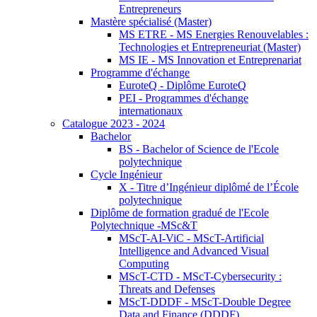
Entrepreneurs
Mastère spécialisé (Master)
MS ETRE - MS Energies Renouvelables :
Technologies et Entrepreneuriat (Master)
MS IE - MS Innovation et Entreprenariat
Programme d'échange
EuroteQ - Diplôme EuroteQ
PEI - Programmes d'échange
internationaux
Catalogue 2023 - 2024
Bachelor
BS - Bachelor of Science de l'Ecole
polytechnique
Cycle Ingénieur
X - Titre d’Ingénieur diplômé de l’École
polytechnique
Diplôme de formation gradué de l'Ecole
Polytechnique -MSc&T
MScT-AI-ViC - MScT-Artificial
Intelligence and Advanced Visual
Computing
MScT-CTD - MScT-Cybersecurity :
Threats and Defenses
MScT-DDDF - MScT-Double Degree
Data and Finance (DDDF)