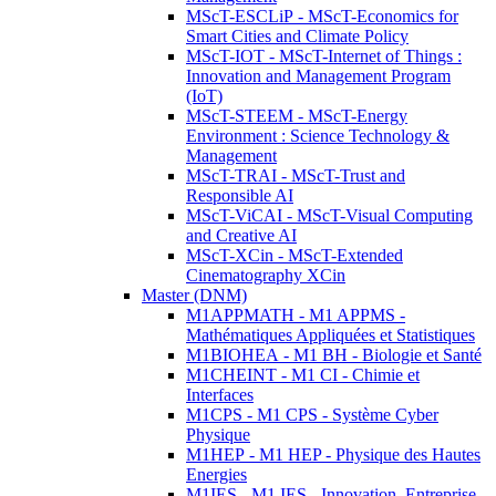
MScT-ESCLiP - MScT-Economics for
Smart Cities and Climate Policy
MScT-IOT - MScT-Internet of Things :
Innovation and Management Program
(IoT)
MScT-STEEM - MScT-Energy
Environment : Science Technology &
Management
MScT-TRAI - MScT-Trust and
Responsible AI
MScT-ViCAI - MScT-Visual Computing
and Creative AI
MScT-XCin - MScT-Extended
Cinematography XCin
Master (DNM)
M1APPMATH - M1 APPMS -
Mathématiques Appliquées et Statistiques
M1BIOHEA - M1 BH - Biologie et Santé
M1CHEINT - M1 CI - Chimie et
Interfaces
M1CPS - M1 CPS - Système Cyber
Physique
M1HEP - M1 HEP - Physique des Hautes
Energies
M1IES - M1 IES - Innovation, Entreprise