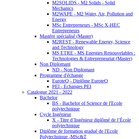
M2SOLIDS - M2 Solids - Solid
Mechanics
M2WAPE - M2 Water, Air, Pollution and
Energy
MSc Entrepreneurs - MSc X-HEC
Entrepreneurs
Mastère spécialisé (Master)
M2REST - Renewable Energy, Science
and Technology
MS ETRE - MS Energies Renouvelables :
Technologies & Entrepreneuriat (Master)
Non Diplomant
ND - Non Diplomant
Programme d'échange
EuroteQ - Diplôme EuroteQ
PEI - Echanges PEI
Catalogue 2021 - 2022
Bachelor
BS - Bachelor of Science de l'Ecole
polytechnique
Cycle Ingénieur
X - Titre d’Ingénieur diplômé de l’École
polytechnique
Diplôme de formation gradué de l'Ecole
Polytechnique -MSc&T