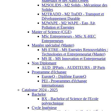
Matériaux et des Nano-Objets
M2SOLIDS - M2 Solids - Mécanique des
Solides
M2TRADD - M2 TraDD - Transport et
Développement Durable
M2WAPE - M2 WAPE - Eau, Air,
Pollution et Énergies
Master of Science (CGE)
MSc Entrepreneurs - MSc X-HEC
Entrepreneurs
Mastère spécialisé (Master)
MS ETRE - MS Energies Renouvelables :
Technologies et Entrepreneuriat (Master)
MS IE - MS Innovation et Entreprenariat
Non Diplomant
AUD_IPParis - AUDITEURS - IP Paris
Programme d'échange
EuroteQ - Diplôme EuroteQ
PEI - Programmes d'échange
internationaux
Catalogue 2024 - 2025
Bachelor
BX - Bachelor of Science de l'Ecole
polytechnique
Cycle Ingénieur