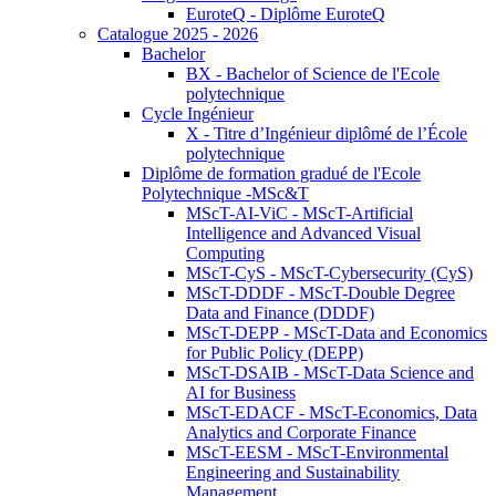
EuroteQ - Diplôme EuroteQ
Catalogue 2025 - 2026
Bachelor
BX - Bachelor of Science de l'Ecole
polytechnique
Cycle Ingénieur
X - Titre d’Ingénieur diplômé de l’École
polytechnique
Diplôme de formation gradué de l'Ecole
Polytechnique -MSc&T
MScT-AI-ViC - MScT-Artificial
Intelligence and Advanced Visual
Computing
MScT-CyS - MScT-Cybersecurity (CyS)
MScT-DDDF - MScT-Double Degree
Data and Finance (DDDF)
MScT-DEPP - MScT-Data and Economics
for Public Policy (DEPP)
MScT-DSAIB - MScT-Data Science and
AI for Business
MScT-EDACF - MScT-Economics, Data
Analytics and Corporate Finance
MScT-EESM - MScT-Environmental
Engineering and Sustainability
Management