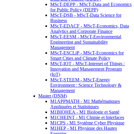
MScT-DEPP - MScT-Data and Economics
for Public Policy (DEPP)
MScT-DSB - MScT-Data Science for
Business
MScT-EDACF - MScT-Economics, Data
Analytics and Corporate Finance
MScT-EESM - MScT-Environmental
Engineering and Sustainability
Management
MScT-ESCLiP - MScT-Economics for
Smart Cities and Climate Policy
MScT-IOT - MScT-Internet of Things :
Innovation and Management Program
(IoT)
MScT-STEEM - MScT-Energy
Environment : Science Technology &
Management
Master (DNM)
M1APPMATH - M1 Mathématiques
Appliquées et Statistiques
M1BIOHEA - M1 Biologie et Santé
M1CHEINT - M1 Chimie et Interfaces
M1CPS - M1 Système Cyber Physique
M1HEP - M1 Physique des Hautes
Energies