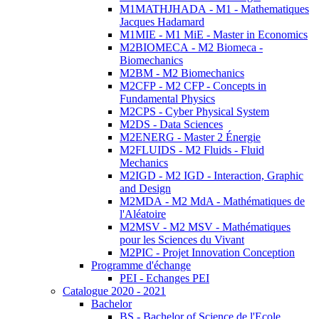
M1MATHJHADA - M1 - Mathematiques
Jacques Hadamard
M1MIE - M1 MiE - Master in Economics
M2BIOMECA - M2 Biomeca -
Biomechanics
M2BM - M2 Biomechanics
M2CFP - M2 CFP - Concepts in
Fundamental Physics
M2CPS - Cyber Physical System
M2DS - Data Sciences
M2ENERG - Master 2 Énergie
M2FLUIDS - M2 Fluids - Fluid
Mechanics
M2IGD - M2 IGD - Interaction, Graphic
and Design
M2MDA - M2 MdA - Mathématiques de
l'Aléatoire
M2MSV - M2 MSV - Mathématiques
pour les Sciences du Vivant
M2PIC - Projet Innovation Conception
Programme d'échange
PEI - Echanges PEI
Catalogue 2020 - 2021
Bachelor
BS - Bachelor of Science de l'Ecole