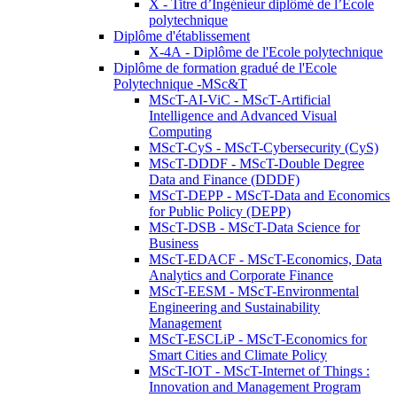
X - Titre d’Ingénieur diplômé de l’École
polytechnique
Diplôme d'établissement
X-4A - Diplôme de l'Ecole polytechnique
Diplôme de formation gradué de l'Ecole
Polytechnique -MSc&T
MScT-AI-ViC - MScT-Artificial
Intelligence and Advanced Visual
Computing
MScT-CyS - MScT-Cybersecurity (CyS)
MScT-DDDF - MScT-Double Degree
Data and Finance (DDDF)
MScT-DEPP - MScT-Data and Economics
for Public Policy (DEPP)
MScT-DSB - MScT-Data Science for
Business
MScT-EDACF - MScT-Economics, Data
Analytics and Corporate Finance
MScT-EESM - MScT-Environmental
Engineering and Sustainability
Management
MScT-ESCLiP - MScT-Economics for
Smart Cities and Climate Policy
MScT-IOT - MScT-Internet of Things :
Innovation and Management Program