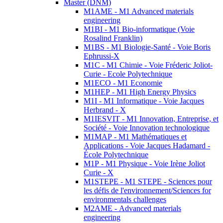
Master (DNM)
M1AME - M1 Advanced materials
engineering
M1BI - M1 Bio-informatique (Voie
Rosalind Franklin)
M1BS - M1 Biologie-Santé - Voie Boris
Ephrussi-X
M1C - M1 Chimie - Voie Fréderic Joliot-
Curie - Ecole Polytechnique
M1ECO - M1 Economie
M1HEP - M1 High Energy Physics
M1I - M1 Informatique - Voie Jacques
Herbrand - X
M1IESVIT - M1 Innovation, Entreprise, et
Société - Voie Innovation technologique
M1MAP - M1 Mathématiques et
Applications - Voie Jacques Hadamard -
École Polytechnique
M1P - M1 Physique - Voie Irène Joliot
Curie - X
M1STEPE - M1 STEPE - Sciences pour
les défis de l'environnement/Sciences for
environmentals challenges
M2AME - Advanced materials
engineering