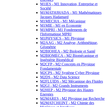
M1IES - M1 Innovation, Entreprise et
Société
M1MATHJHADA - M1 Mathématiques
Jacques Hadamard
M1MECHA - M1 Mécanique
M1MIE - M1 en Economie
M1MPRI - M1 Fondements de
l'Informatique MPRI
M1PHYSICS - M1 Physique
M2AAG - M2 Analyse, Arithmétique,
Géométrie
M2BIOHEA - M2 Biologie et Santé
M2BIOMECA - M2 Biomécanique et
Ingéniérie Biomédical
M2CFP - M2 Concepts en Physique
Fondamentale
M2CPS - M2 Système Cyber Physique
M2DS - M2 Data Science
M2FLUIDS - M2 Mécanique des Fluides
M2GI - M2 Grands Instruments
M2HEP - M2 Physique des Hautes
Energies
M2MARES - M2 Physique par Recherche
M2MATCHEINT - M2 Chimie des