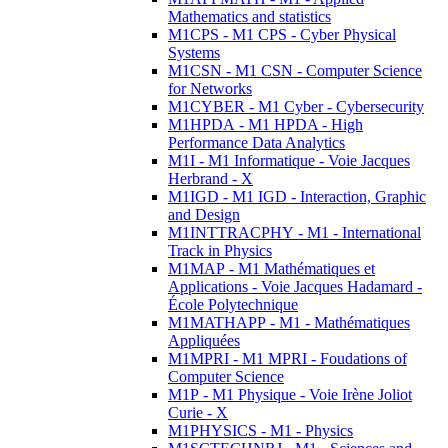
Mathematics and statistics
M1CPS - M1 CPS - Cyber Physical
Systems
M1CSN - M1 CSN - Computer Science
for Networks
M1CYBER - M1 Cyber - Cybersecurity
M1HPDA - M1 HPDA - High
Performance Data Analytics
M1I - M1 Informatique - Voie Jacques
Herbrand - X
M1IGD - M1 IGD - Interaction, Graphic
and Design
M1INTTRACPHY - M1 - International
Track in Physics
M1MAP - M1 Mathématiques et
Applications - Voie Jacques Hadamard -
École Polytechnique
M1MATHAPP - M1 - Mathématiques
Appliquées
M1MPRI - M1 MPRI - Foudations of
Computer Science
M1P - M1 Physique - Voie Irène Joliot
Curie - X
M1PHYSICS - M1 - Physics