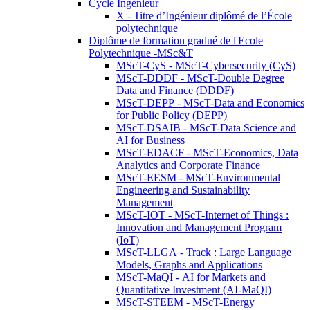
Cycle Ingénieur
X - Titre d’Ingénieur diplômé de l’École
polytechnique
Diplôme de formation gradué de l'Ecole
Polytechnique -MSc&T
MScT-CyS - MScT-Cybersecurity (CyS)
MScT-DDDF - MScT-Double Degree
Data and Finance (DDDF)
MScT-DEPP - MScT-Data and Economics
for Public Policy (DEPP)
MScT-DSAIB - MScT-Data Science and
AI for Business
MScT-EDACF - MScT-Economics, Data
Analytics and Corporate Finance
MScT-EESM - MScT-Environmental
Engineering and Sustainability
Management
MScT-IOT - MScT-Internet of Things :
Innovation and Management Program
(IoT)
MScT-LLGA - Track : Large Language
Models, Graphs and Applications
MScT-MaQI - AI for Markets and
Quantitative Investment (AI-MaQI)
MScT-STEEM - MScT-Energy