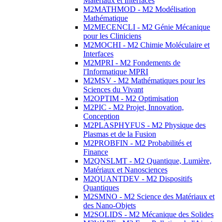
Matériaux et Interfaces
M2MATHMOD - M2 Modélisation
Mathématique
M2MECENCLI - M2 Génie Mécanique
pour les Cliniciens
M2MOCHI - M2 Chimie Moléculaire et
Interfaces
M2MPRI - M2 Fondements de
l'Informatique MPRI
M2MSV - M2 Mathématiques pour les
Sciences du Vivant
M2OPTIM - M2 Optimisation
M2PIC - M2 Projet, Innovation,
Conception
M2PLASPHYFUS - M2 Physique des
Plasmas et de la Fusion
M2PROBFIN - M2 Probabilités et
Finance
M2QNSLMT - M2 Quantique, Lumière,
Matériaux et Nanosciences
M2QUANTDEV - M2 Dispositifs
Quantiques
M2SMNO - M2 Science des Matériaux et
des Nano-Objets
M2SOLIDS - M2 Mécanique des Solides