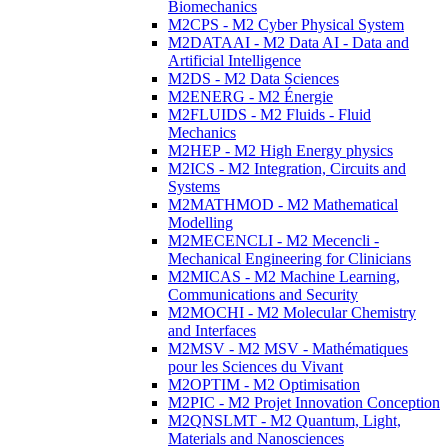
Biomechanics
M2CPS - M2 Cyber Physical System
M2DATAAI - M2 Data AI - Data and
Artificial Intelligence
M2DS - M2 Data Sciences
M2ENERG - M2 Énergie
M2FLUIDS - M2 Fluids - Fluid
Mechanics
M2HEP - M2 High Energy physics
M2ICS - M2 Integration, Circuits and
Systems
M2MATHMOD - M2 Mathematical
Modelling
M2MECENCLI - M2 Mecencli -
Mechanical Engineering for Clinicians
M2MICAS - M2 Machine Learning,
Communications and Security
M2MOCHI - M2 Molecular Chemistry
and Interfaces
M2MSV - M2 MSV - Mathématiques
pour les Sciences du Vivant
M2OPTIM - M2 Optimisation
M2PIC - M2 Projet Innovation Conception
M2QNSLMT - M2 Quantum, Light,
Materials and Nanosciences