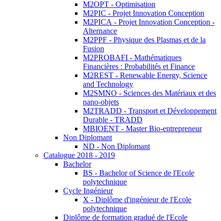
M2OPT - Optimisation
M2PIC - Projet Innovation Conception
M2PICA - Projet Innovation Conception -
Alternance
M2PPF - Physique des Plasmas et de la
Fusion
M2PROBAFI - Mathématiques
Financières : Probabilités et Finance
M2REST - Renewable Energy, Science
and Technology
M2SMNO - Sciences des Matériaux et des
nano-objets
M2TRADD - Transport et Développement
Durable - TRADD
MBIOENT - Master Bio-entrepreneur
Non Diplomant
ND - Non Diplomant
Catalogue 2018 - 2019
Bachelor
BS - Bachelor of Science de l'Ecole
polytechnique
Cycle Ingénieur
X - Diplôme d'ingénieur de l'Ecole
polytechnique
Diplôme de formation gradué de l'Ecole