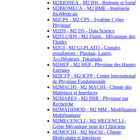
M2BIOHEA - M2 BH - Biologie et Santé
M2BIOMECA - M2 BME - Ingénierie
BioMédicale
M2CPS - M2 CPS - Système Cyber
Physique
M2DS - M2 DS - Data Science
M2FLUIDS - M2 Fluids - Mécanique des
Fluides
M2GI - M2 GI-PLATO - Grandes
installations - Plasmas, Lasers,
Accélérateurs, Tokamaks
M2HEP - M2 HEP - Physique des Hautes
Energies
M2ICFP - M2 ICFP - Centre International
de Physique Fondamentale
M2MACHI - M2 MACHI - Chimie des
Matériaux et Interfaces
M2MARES - M2 PBR - Physique par
Recherche
M2MATHMOD - M2 MM - Modélisation
Mathématique
M2MECENCLI - M2 MECENCLI -
Génie Mécanique pour les Cliniciens
M2MOCHI - M2 MoChI - Chimie
Moléculaire et Interfaces