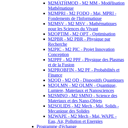
M2MATHMOD - M2 MM - Modélisation
Mathématique
M2MPRI - M2 FODQ - Maj. MPRI -
Fondements de l'Informatique
M2MSV - M2 MSV - Mathématiques
pour les Sciences du Vivant
M2OPTIM - M2 OPT - Optimisation
M2PBR - M2 PBR - Physique par
Recherche
M2PIC - M2 PIC - Projet Innovation
Conception
M2PPF - M2 PPF - Physique des Plasmas
et de la Fusion
M2PROBFIN - M2 PF - Probabilités et
Finance
M2QD - M2 QD - Dispositifs Quantiques
M2QLMN - M2 QLMN - Quantique,
Lumiere, Materiaux et Nanosciences
M2SMNO - M2 SMNO - Science des
Materiaux et des Nano-Objets
M2SOLIDS - M2 Mech - Maj. Solids -
Mecanique des Solides
M2WAPE - M2 Mech - Maj. WAPE -
Eau, Air, Pollution et Energies
Programme d'échange