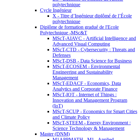
polytechnique
Cycle Ingénieur
X - Titre d’Ingénieur diplômé de l’École
polytechnique
Diplôme de formation gradué de l'Ecole
Polytechnique -MSc&T
MScT-AIAVC - Artificial Intelligence and
Advanced Visual Computing
MScT-CTD - Cybersecurity : Threats and
Defenses
MScT-DSB - Data Science for Business
MScT-ECOSEM - Environmental
Engineering and Sustainability
Management
MScT-EDACF - Economics, Data
Analytics and Corporate Finance
MScT-IOT - Internet of Things :
Innovation and Management Program
(IoT)
MScT-SCUP - Economics for Smart Cities
and Climate Policy
MScT-STEEM - Energy Environment :
Science Technology & Management
Master (DNM)
M1APPMATH - M1 - Applied