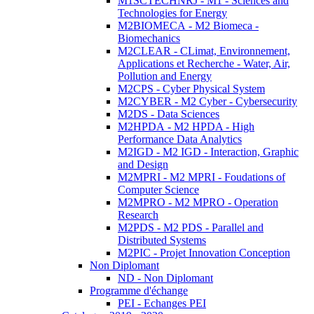
M1SCTECHNRJ - M1 - Sciences and
Technologies for Energy
M2BIOMECA - M2 Biomeca -
Biomechanics
M2CLEAR - CLimat, Environnement,
Applications et Recherche - Water, Air,
Pollution and Energy
M2CPS - Cyber Physical System
M2CYBER - M2 Cyber - Cybersecurity
M2DS - Data Sciences
M2HPDA - M2 HPDA - High
Performance Data Analytics
M2IGD - M2 IGD - Interaction, Graphic
and Design
M2MPRI - M2 MPRI - Foudations of
Computer Science
M2MPRO - M2 MPRO - Operation
Research
M2PDS - M2 PDS - Parallel and
Distributed Systems
M2PIC - Projet Innovation Conception
Non Diplomant
ND - Non Diplomant
Programme d'échange
PEI - Echanges PEI