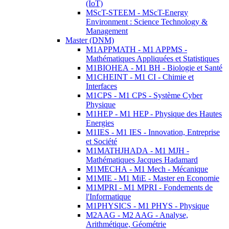
(IoT)
MScT-STEEM - MScT-Energy
Environment : Science Technology &
Management
Master (DNM)
M1APPMATH - M1 APPMS -
Mathématiques Appliquées et Statistiques
M1BIOHEA - M1 BH - Biologie et Santé
M1CHEINT - M1 CI - Chimie et
Interfaces
M1CPS - M1 CPS - Système Cyber
Physique
M1HEP - M1 HEP - Physique des Hautes
Energies
M1IES - M1 IES - Innovation, Entreprise
et Société
M1MATHJHADA - M1 MJH -
Mathématiques Jacques Hadamard
M1MECHA - M1 Mech - Mécanique
M1MIE - M1 MiE - Master en Economie
M1MPRI - M1 MPRI - Fondements de
l'Informatique
M1PHYSICS - M1 PHYS - Physique
M2AAG - M2 AAG - Analyse,
Arithmétique, Géométrie