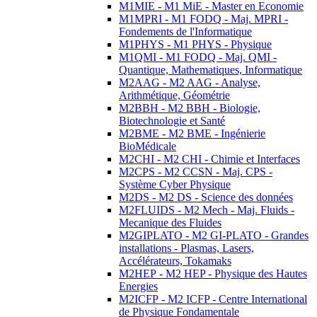
M1MIE - M1 MiE - Master en Economie
M1MPRI - M1 FODQ - Maj. MPRI -
Fondements de l'Informatique
M1PHYS - M1 PHYS - Physique
M1QMI - M1 FODQ - Maj. QMI -
Quantique, Mathematiques, Informatique
M2AAG - M2 AAG - Analyse,
Arithmétique, Géométrie
M2BBH - M2 BBH - Biologie,
Biotechnologie et Santé
M2BME - M2 BME - Ingénierie
BioMédicale
M2CHI - M2 CHI - Chimie et Interfaces
M2CPS - M2 CCSN - Maj. CPS -
Système Cyber Physique
M2DS - M2 DS - Science des données
M2FLUIDS - M2 Mech - Maj. Fluids -
Mecanique des Fluides
M2GIPLATO - M2 GI-PLATO - Grandes
installations - Plasmas, Lasers,
Accélérateurs, Tokamaks
M2HEP - M2 HEP - Physique des Hautes
Energies
M2ICFP - M2 ICFP - Centre International
de Physique Fondamentale