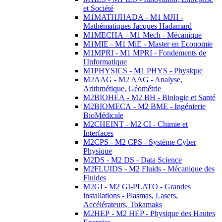
et Société
M1MATHJHADA - M1 MJH -
Mathématiques Jacques Hadamard
M1MECHA - M1 Mech - Mécanique
M1MIE - M1 MiE - Master en Economie
M1MPRI - M1 MPRI - Fondements de
l'Informatique
M1PHYSICS - M1 PHYS - Physique
M2AAG - M2 AAG - Analyse,
Arithmétique, Géométrie
M2BIOHEA - M2 BH - Biologie et Santé
M2BIOMECA - M2 BME - Ingénierie
BioMédicale
M2CHEINT - M2 CI - Chimie et
Interfaces
M2CPS - M2 CPS - Système Cyber
Physique
M2DS - M2 DS - Data Science
M2FLUIDS - M2 Fluids - Mécanique des
Fluides
M2GI - M2 GI-PLATO - Grandes
installations - Plasmas, Lasers,
Accélérateurs, Tokamaks
M2HEP - M2 HEP - Physique des Hautes