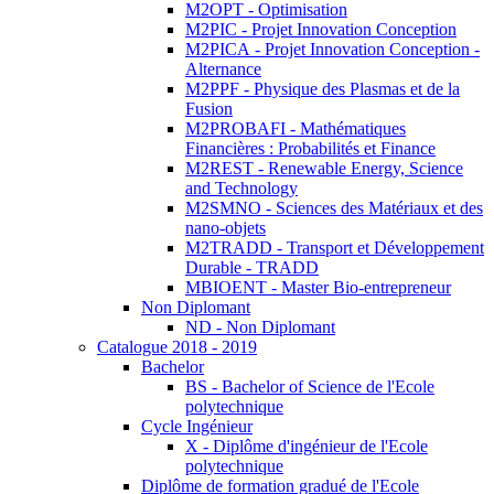
M2OPT - Optimisation
M2PIC - Projet Innovation Conception
M2PICA - Projet Innovation Conception -
Alternance
M2PPF - Physique des Plasmas et de la
Fusion
M2PROBAFI - Mathématiques
Financières : Probabilités et Finance
M2REST - Renewable Energy, Science
and Technology
M2SMNO - Sciences des Matériaux et des
nano-objets
M2TRADD - Transport et Développement
Durable - TRADD
MBIOENT - Master Bio-entrepreneur
Non Diplomant
ND - Non Diplomant
Catalogue 2018 - 2019
Bachelor
BS - Bachelor of Science de l'Ecole
polytechnique
Cycle Ingénieur
X - Diplôme d'ingénieur de l'Ecole
polytechnique
Diplôme de formation gradué de l'Ecole