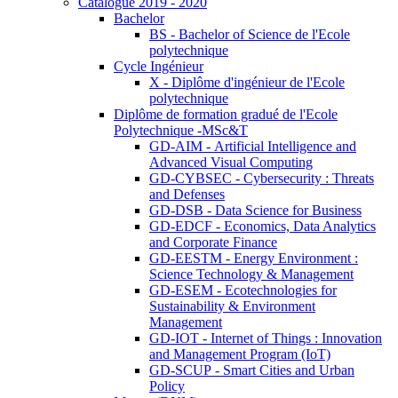
Catalogue 2019 - 2020
Bachelor
BS - Bachelor of Science de l'Ecole
polytechnique
Cycle Ingénieur
X - Diplôme d'ingénieur de l'Ecole
polytechnique
Diplôme de formation gradué de l'Ecole
Polytechnique -MSc&T
GD-AIM - Artificial Intelligence and
Advanced Visual Computing
GD-CYBSEC - Cybersecurity : Threats
and Defenses
GD-DSB - Data Science for Business
GD-EDCF - Economics, Data Analytics
and Corporate Finance
GD-EESTM - Energy Environment :
Science Technology & Management
GD-ESEM - Ecotechnologies for
Sustainability & Environment
Management
GD-IOT - Internet of Things : Innovation
and Management Program (IoT)
GD-SCUP - Smart Cities and Urban
Policy