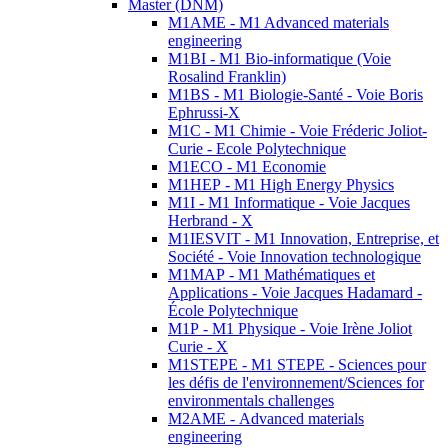
Master (DNM)
M1AME - M1 Advanced materials
engineering
M1BI - M1 Bio-informatique (Voie
Rosalind Franklin)
M1BS - M1 Biologie-Santé - Voie Boris
Ephrussi-X
M1C - M1 Chimie - Voie Fréderic Joliot-
Curie - Ecole Polytechnique
M1ECO - M1 Economie
M1HEP - M1 High Energy Physics
M1I - M1 Informatique - Voie Jacques
Herbrand - X
M1IESVIT - M1 Innovation, Entreprise, et
Société - Voie Innovation technologique
M1MAP - M1 Mathématiques et
Applications - Voie Jacques Hadamard -
École Polytechnique
M1P - M1 Physique - Voie Irène Joliot
Curie - X
M1STEPE - M1 STEPE - Sciences pour
les défis de l'environnement/Sciences for
environmentals challenges
M2AME - Advanced materials
engineering