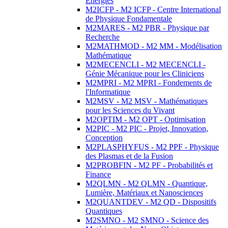
Energies
M2ICFP - M2 ICFP - Centre International
de Physique Fondamentale
M2MARES - M2 PBR - Physique par
Recherche
M2MATHMOD - M2 MM - Modélisation
Mathématique
M2MECENCLI - M2 MECENCLI -
Génie Mécanique pour les Cliniciens
M2MPRI - M2 MPRI - Fondements de
l'Informatique
M2MSV - M2 MSV - Mathématiques
pour les Sciences du Vivant
M2OPTIM - M2 OPT - Optimisation
M2PIC - M2 PIC - Projet, Innovation,
Conception
M2PLASPHYFUS - M2 PPF - Physique
des Plasmas et de la Fusion
M2PROBFIN - M2 PF - Probabilités et
Finance
M2QLMN - M2 QLMN - Quantique,
Lumière, Matériaux et Nanosciences
M2QUANTDEV - M2 QD - Dispositifs
Quantiques
M2SMNO - M2 SMNO - Science des