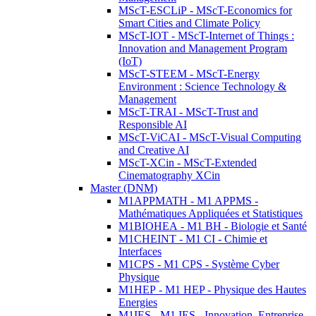
MScT-ESCLiP - MScT-Economics for
Smart Cities and Climate Policy
MScT-IOT - MScT-Internet of Things :
Innovation and Management Program
(IoT)
MScT-STEEM - MScT-Energy
Environment : Science Technology &
Management
MScT-TRAI - MScT-Trust and
Responsible AI
MScT-ViCAI - MScT-Visual Computing
and Creative AI
MScT-XCin - MScT-Extended
Cinematography XCin
Master (DNM)
M1APPMATH - M1 APPMS -
Mathématiques Appliquées et Statistiques
M1BIOHEA - M1 BH - Biologie et Santé
M1CHEINT - M1 CI - Chimie et
Interfaces
M1CPS - M1 CPS - Système Cyber
Physique
M1HEP - M1 HEP - Physique des Hautes
Energies
M1IES - M1 IES - Innovation, Entreprise