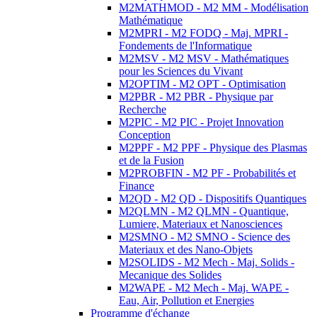
M2MATHMOD - M2 MM - Modélisation
Mathématique
M2MPRI - M2 FODQ - Maj. MPRI -
Fondements de l'Informatique
M2MSV - M2 MSV - Mathématiques
pour les Sciences du Vivant
M2OPTIM - M2 OPT - Optimisation
M2PBR - M2 PBR - Physique par
Recherche
M2PIC - M2 PIC - Projet Innovation
Conception
M2PPF - M2 PPF - Physique des Plasmas
et de la Fusion
M2PROBFIN - M2 PF - Probabilités et
Finance
M2QD - M2 QD - Dispositifs Quantiques
M2QLMN - M2 QLMN - Quantique,
Lumiere, Materiaux et Nanosciences
M2SMNO - M2 SMNO - Science des
Materiaux et des Nano-Objets
M2SOLIDS - M2 Mech - Maj. Solids -
Mecanique des Solides
M2WAPE - M2 Mech - Maj. WAPE -
Eau, Air, Pollution et Energies
Programme d'échange