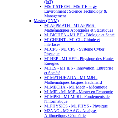
(IoT)
MScT-STEEM - MScT-Energy
Environment : Science Technology &
Management
Master (DNM)
M1APPMATH - M1 APPMS -
Mathématiques Appliquées et Statistiques
M1BIOHEA - M1 BH - Biologie et Santé
M1CHEINT - M1 CI - Chimie et
Interfaces
M1CPS - M1 CPS - Système Cyber
Physique
M1HEP - M1 HEP - Physique des Hautes
Energies
M1IES - M1 IES - Innovation, Entreprise
et Société
M1MATHJHADA - M1 MJH -
Mathématiques Jacques Hadamard
M1MECHA - M1 Mech - Mécanique
M1MIE - M1 MiE - Master en Economie
M1MPRI - M1 MPRI - Fondements de
l'Informatique
M1PHYSICS - M1 PHYS - Physique
M2AAG - M2 AAG - Analyse,
Arithmétique, Géométrie