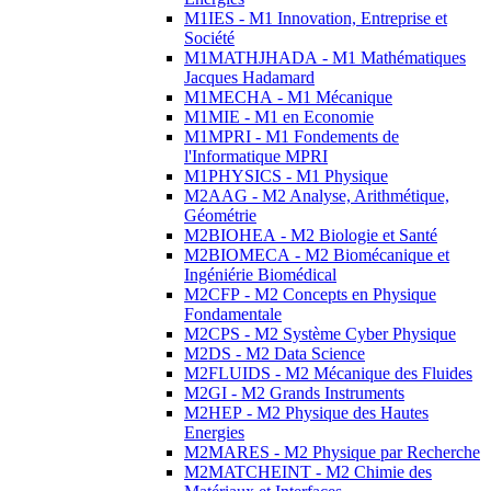
M1IES - M1 Innovation, Entreprise et
Société
M1MATHJHADA - M1 Mathématiques
Jacques Hadamard
M1MECHA - M1 Mécanique
M1MIE - M1 en Economie
M1MPRI - M1 Fondements de
l'Informatique MPRI
M1PHYSICS - M1 Physique
M2AAG - M2 Analyse, Arithmétique,
Géométrie
M2BIOHEA - M2 Biologie et Santé
M2BIOMECA - M2 Biomécanique et
Ingéniérie Biomédical
M2CFP - M2 Concepts en Physique
Fondamentale
M2CPS - M2 Système Cyber Physique
M2DS - M2 Data Science
M2FLUIDS - M2 Mécanique des Fluides
M2GI - M2 Grands Instruments
M2HEP - M2 Physique des Hautes
Energies
M2MARES - M2 Physique par Recherche
M2MATCHEINT - M2 Chimie des