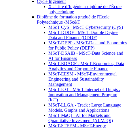
Cycle Ingénieur
X - Titre d’Ingénieur diplômé de l’École
polytechnique
Diplôme de formation gradué de l'Ecole
Polytechnique -MSc&T
MScT-CyS - MScT-Cybersecurity (CyS)
MScT-DDDF - MScT-Double Degree
Data and Finance (DDDF)
MScT-DEPP - MScT-Data and Economics
for Public Policy (DEPP)
MScT-DSAIB - MScT-Data Science and
AI for Business
MScT-EDACF - MScT-Economics, Data
Analytics and Corporate Finance
MScT-EESM - MScT-Environmental
Engineering and Sustainability
Management
MScT-IOT - MScT-Internet of Things :
Innovation and Management Program
(IoT)
MScT-LLGA - Track : Large Language
Models, Graphs and Applications
MScT-MaQI - AI for Markets and
Quantitative Investment (AI-MaQI)
MScT-STEEM - MScT-Energy