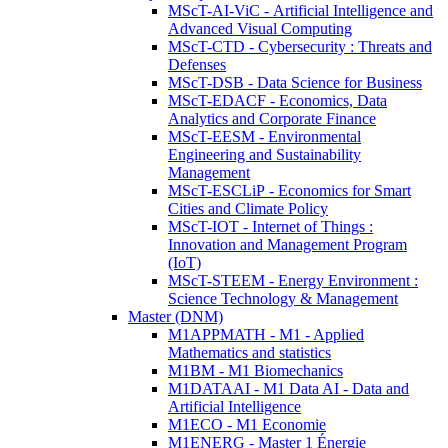
MScT-AI-ViC - Artificial Intelligence and
Advanced Visual Computing
MScT-CTD - Cybersecurity : Threats and
Defenses
MScT-DSB - Data Science for Business
MScT-EDACF - Economics, Data
Analytics and Corporate Finance
MScT-EESM - Environmental
Engineering and Sustainability
Management
MScT-ESCLiP - Economics for Smart
Cities and Climate Policy
MScT-IOT - Internet of Things :
Innovation and Management Program
(IoT)
MScT-STEEM - Energy Environment :
Science Technology & Management
Master (DNM)
M1APPMATH - M1 - Applied
Mathematics and statistics
M1BM - M1 Biomechanics
M1DATAAI - M1 Data AI - Data and
Artificial Intelligence
M1ECO - M1 Economie
M1ENERG - Master 1 Énergie