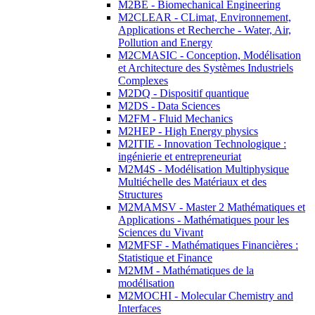
M2BE - Biomechanical Engineering
M2CLEAR - CLimat, Environnement,
Applications et Recherche - Water, Air,
Pollution and Energy
M2CMASIC - Conception, Modélisation
et Architecture des Systèmes Industriels
Complexes
M2DQ - Dispositif quantique
M2DS - Data Sciences
M2FM - Fluid Mechanics
M2HEP - High Energy physics
M2ITIE - Innovation Technologique :
ingénierie et entrepreneuriat
M2M4S - Modélisation Multiphysique
Multiéchelle des Matériaux et des
Structures
M2MAMSV - Master 2 Mathématiques et
Applications - Mathématiques pour les
Sciences du Vivant
M2MFSF - Mathématiques Financières :
Statistique et Finance
M2MM - Mathématiques de la
modélisation
M2MOCHI - Molecular Chemistry and
Interfaces