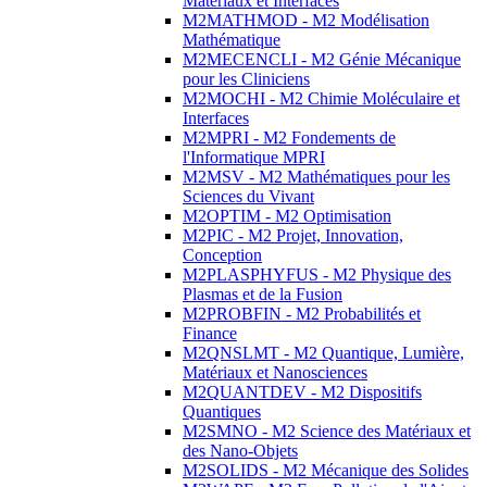
Matériaux et Interfaces
M2MATHMOD - M2 Modélisation
Mathématique
M2MECENCLI - M2 Génie Mécanique
pour les Cliniciens
M2MOCHI - M2 Chimie Moléculaire et
Interfaces
M2MPRI - M2 Fondements de
l'Informatique MPRI
M2MSV - M2 Mathématiques pour les
Sciences du Vivant
M2OPTIM - M2 Optimisation
M2PIC - M2 Projet, Innovation,
Conception
M2PLASPHYFUS - M2 Physique des
Plasmas et de la Fusion
M2PROBFIN - M2 Probabilités et
Finance
M2QNSLMT - M2 Quantique, Lumière,
Matériaux et Nanosciences
M2QUANTDEV - M2 Dispositifs
Quantiques
M2SMNO - M2 Science des Matériaux et
des Nano-Objets
M2SOLIDS - M2 Mécanique des Solides