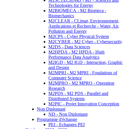
M1SCTECHNRJ - M1 - Sciences and
Technologies for Energy
M2BIOMECA - M2 Biomeca -
Biomechanics
M2CLEAR - CLimat, Environnement,
Applications et Recherche - Water, Air,
Pollution and Energy
M2CPS - Cyber Physical System
M2CYBER - M2 Cyber - Cybersecurity
M2DS - Data Sciences
M2HPDA - M2 HPDA - High
Performance Data Analytics
M2IGD - M2 IGD - Interaction, Graphic
and Design
M2MPRI - M2 MPRI - Foudations of
Computer Science
M2MPRO - M2 MPRO - Operation
Research
M2PDS - M2 PDS - Parallel and
Distributed Systems
M2PIC - Projet Innovation Conception
Non Diplomant
ND - Non Diplomant
Programme d'échange
PEI - Echanges PEI