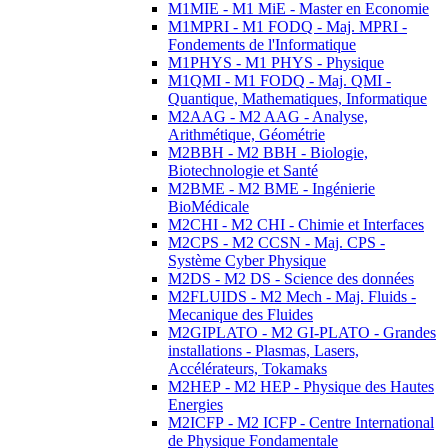
M1MIE - M1 MiE - Master en Economie
M1MPRI - M1 FODQ - Maj. MPRI -
Fondements de l'Informatique
M1PHYS - M1 PHYS - Physique
M1QMI - M1 FODQ - Maj. QMI -
Quantique, Mathematiques, Informatique
M2AAG - M2 AAG - Analyse,
Arithmétique, Géométrie
M2BBH - M2 BBH - Biologie,
Biotechnologie et Santé
M2BME - M2 BME - Ingénierie
BioMédicale
M2CHI - M2 CHI - Chimie et Interfaces
M2CPS - M2 CCSN - Maj. CPS -
Système Cyber Physique
M2DS - M2 DS - Science des données
M2FLUIDS - M2 Mech - Maj. Fluids -
Mecanique des Fluides
M2GIPLATO - M2 GI-PLATO - Grandes
installations - Plasmas, Lasers,
Accélérateurs, Tokamaks
M2HEP - M2 HEP - Physique des Hautes
Energies
M2ICFP - M2 ICFP - Centre International
de Physique Fondamentale