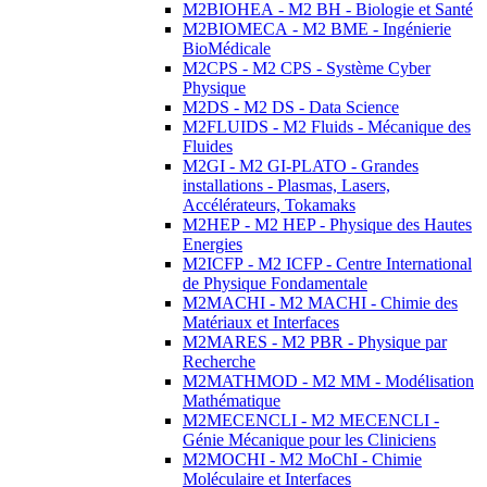
M2BIOHEA - M2 BH - Biologie et Santé
M2BIOMECA - M2 BME - Ingénierie
BioMédicale
M2CPS - M2 CPS - Système Cyber
Physique
M2DS - M2 DS - Data Science
M2FLUIDS - M2 Fluids - Mécanique des
Fluides
M2GI - M2 GI-PLATO - Grandes
installations - Plasmas, Lasers,
Accélérateurs, Tokamaks
M2HEP - M2 HEP - Physique des Hautes
Energies
M2ICFP - M2 ICFP - Centre International
de Physique Fondamentale
M2MACHI - M2 MACHI - Chimie des
Matériaux et Interfaces
M2MARES - M2 PBR - Physique par
Recherche
M2MATHMOD - M2 MM - Modélisation
Mathématique
M2MECENCLI - M2 MECENCLI -
Génie Mécanique pour les Cliniciens
M2MOCHI - M2 MoChI - Chimie
Moléculaire et Interfaces