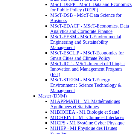
MScT-DEPP - MScT-Data and Economics
for Public Policy (DEPP)
MScT-DSB - MScT-Data Science for
Business
MScT-EDACF - MScT-Economics, Data
Analytics and Corporate Finance
MScT-EESM - MScT-Environmental
Engineering and Sustainability
Management
MScT-ESCLiP - MScT-Economics for
Smart Cities and Climate Policy
MScT-IOT - MScT-Internet of Things :
Innovation and Management Program
(IoT)
MScT-STEEM - MScT-Energy
Environment : Science Technology &
Management
Master (DNM)
M1APPMATH - M1 Mathématiques
Appliquées et Statistiques
M1BIOHEA - M1 Biologie et Santé
M1CHEINT - M1 Chimie et Interfaces
M1CPS - M1 Système Cyber Physique
M1HEP - M1 Physique des Hautes
Energies