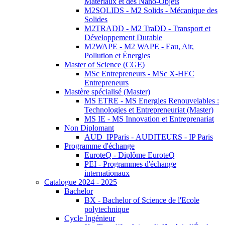
Matériaux et des Nano-Objets
M2SOLIDS - M2 Solids - Mécanique des
Solides
M2TRADD - M2 TraDD - Transport et
Développement Durable
M2WAPE - M2 WAPE - Eau, Air,
Pollution et Énergies
Master of Science (CGE)
MSc Entrepreneurs - MSc X-HEC
Entrepreneurs
Mastère spécialisé (Master)
MS ETRE - MS Energies Renouvelables :
Technologies et Entrepreneuriat (Master)
MS IE - MS Innovation et Entreprenariat
Non Diplomant
AUD_IPParis - AUDITEURS - IP Paris
Programme d'échange
EuroteQ - Diplôme EuroteQ
PEI - Programmes d'échange
internationaux
Catalogue 2024 - 2025
Bachelor
BX - Bachelor of Science de l'Ecole
polytechnique
Cycle Ingénieur