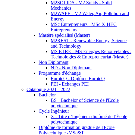
M2SOLIDS - M2 Solids - Solid
Mechanics
M2WAPE - M2 Water, Air, Pollution and
Energy
MSc Entrepreneurs - MSc X-HEC
Entrepreneurs
Mastère spécialisé (Master)
M2REST - Renewable Energy, Science
and Technology
MS ETRE - MS Energies Renouvelables :
Technologies & Entrepreneuriat (Master)
Non Diplomant
ND - Non Diplomant
Programme d'échange
EuroteQ - Diplôme EuroteQ
PEI - Echanges PEI
Catalogue 2021 - 2022
Bachelor
BS - Bachelor of Science de l'Ecole
polytechnique
Cycle Ingénieur
X - Titre d’Ingénieur diplômé de l’École
polytechnique
Diplôme de formation gradué de l'Ecole
Polytechnique -MSc&T