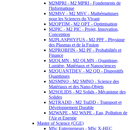
M2MPRI - M2 MPRI - Fondements de
l'Informatique
M2MSV - M2 MSV - Mathématiques
pour les Sciences du Vivant
M2OPTIM - M2 OPT - Optimisation
M2PIC - M2 PIC - Projet, Innovation,
Conception
M2PLASPHYFUS - M2 PPF - Physique
des Plasmas et de la Fusion
M2PROBFIN - M2 PF - Probabilités et
Finance
M2QLMN - M2 QLMN - Quantique,
Lumière, Matériaux et Nanosciences
M2QUANTDEV - M2 QD - Dispositifs
Quantiques
M2SMNO - M2 SMNO - Science des
Matériaux et des Nano-Objets
M2SOLIDS - M2 Solids - Mécanique des
Solides
M2TRADD - M2 TraDD - Transport et
Développement Durable
M2WAPE - M2 WAPE - Eau, Pollution de
l'Air et Energie
Master of Science (CGE)
MSc Entrepreneurs - MSc X-HEC