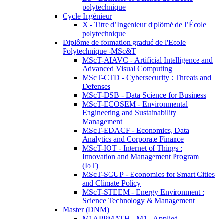
polytechnique
Cycle Ingénieur
X - Titre d’Ingénieur diplômé de l’École
polytechnique
Diplôme de formation gradué de l'Ecole
Polytechnique -MSc&T
MScT-AIAVC - Artificial Intelligence and
Advanced Visual Computing
MScT-CTD - Cybersecurity : Threats and
Defenses
MScT-DSB - Data Science for Business
MScT-ECOSEM - Environmental
Engineering and Sustainability
Management
MScT-EDACF - Economics, Data
Analytics and Corporate Finance
MScT-IOT - Internet of Things :
Innovation and Management Program
(IoT)
MScT-SCUP - Economics for Smart Cities
and Climate Policy
MScT-STEEM - Energy Environment :
Science Technology & Management
Master (DNM)
M1APPMATH - M1 - Applied