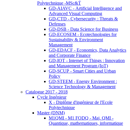
Polytechnique -MSc&T
GD-AIAVC - Artificial Intelligence and
Advanced Visual Computing
GD-CTD - Cybersecurity : Threats &
Defenses
GD-DSB - Data Science for Business
GD-ECOSEM - Ecotechnologies for
Sustainability & Environment
Management
GD-EDACF - Economics, Data Analytics
and Corporate Finance
GD-IOT - Internet of Things : Innovation
and Management Program (IoT)
GD-SCUP - Smart Cities and Urban
Policy
GD-STEEM - Energy Environment :
Science Technology & Management
Catalogue 2017 - 2018
Cycle Ingénieur
X - Diplôme d'ingénieur de l'Ecole
Polytechnique
Master (DNM)
M1QMI - M1 FODQ - Maj. QMI -
Quantique, mathematiques, informatique