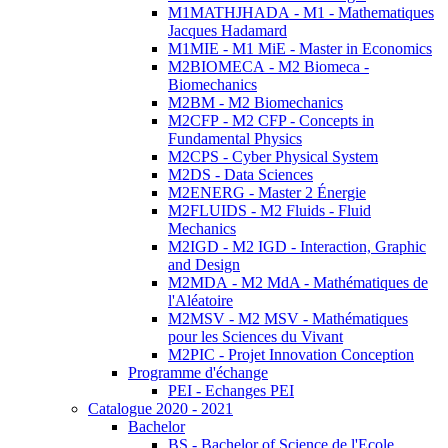
M1MATHJHADA - M1 - Mathematiques
Jacques Hadamard
M1MIE - M1 MiE - Master in Economics
M2BIOMECA - M2 Biomeca -
Biomechanics
M2BM - M2 Biomechanics
M2CFP - M2 CFP - Concepts in
Fundamental Physics
M2CPS - Cyber Physical System
M2DS - Data Sciences
M2ENERG - Master 2 Énergie
M2FLUIDS - M2 Fluids - Fluid
Mechanics
M2IGD - M2 IGD - Interaction, Graphic
and Design
M2MDA - M2 MdA - Mathématiques de
l'Aléatoire
M2MSV - M2 MSV - Mathématiques
pour les Sciences du Vivant
M2PIC - Projet Innovation Conception
Programme d'échange
PEI - Echanges PEI
Catalogue 2020 - 2021
Bachelor
BS - Bachelor of Science de l'Ecole