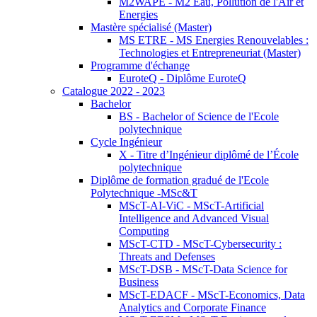
M2WAPE - M2 Eau, Pollution de l'Air et
Energies
Mastère spécialisé (Master)
MS ETRE - MS Energies Renouvelables :
Technologies et Entrepreneuriat (Master)
Programme d'échange
EuroteQ - Diplôme EuroteQ
Catalogue 2022 - 2023
Bachelor
BS - Bachelor of Science de l'Ecole
polytechnique
Cycle Ingénieur
X - Titre d’Ingénieur diplômé de l’École
polytechnique
Diplôme de formation gradué de l'Ecole
Polytechnique -MSc&T
MScT-AI-ViC - MScT-Artificial
Intelligence and Advanced Visual
Computing
MScT-CTD - MScT-Cybersecurity :
Threats and Defenses
MScT-DSB - MScT-Data Science for
Business
MScT-EDACF - MScT-Economics, Data
Analytics and Corporate Finance