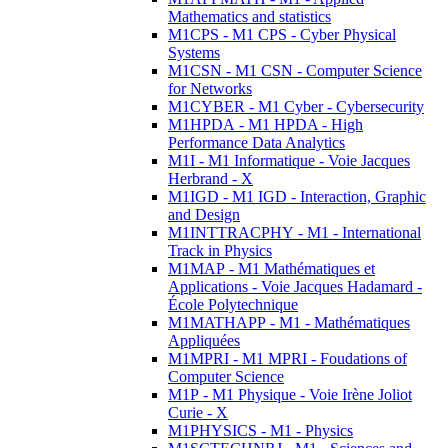
Mathematics and statistics
M1CPS - M1 CPS - Cyber Physical
Systems
M1CSN - M1 CSN - Computer Science
for Networks
M1CYBER - M1 Cyber - Cybersecurity
M1HPDA - M1 HPDA - High
Performance Data Analytics
M1I - M1 Informatique - Voie Jacques
Herbrand - X
M1IGD - M1 IGD - Interaction, Graphic
and Design
M1INTTRACPHY - M1 - International
Track in Physics
M1MAP - M1 Mathématiques et
Applications - Voie Jacques Hadamard -
École Polytechnique
M1MATHAPP - M1 - Mathématiques
Appliquées
M1MPRI - M1 MPRI - Foudations of
Computer Science
M1P - M1 Physique - Voie Irène Joliot
Curie - X
M1PHYSICS - M1 - Physics