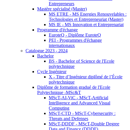
Entrepreneurs
Mastère spécialisé (Master)
MS ETRE - MS Energies Renouvelables :
Technologies et Entrepreneuriat (Master)
MS IE - MS Innovation et Entreprenariat
Programme d'échange
EuroteQ - Diplôme EuroteQ
PEI - Programmes d'échange
internationaux
Catalogue 2023 - 2024
Bachelor
BS - Bachelor of Science de l'Ecole
polytechnique
Cycle Ingénieur
X - Titre d’Ingénieur diplômé de l’École
polytechnique
Diplôme de formation gradué de l'Ecole
Polytechnique -MSc&T
MScT-AI-ViC - MScT-Artificial
Intelligence and Advanced Visual
Computing
MScT-CTD - MScT-Cybersecurity :
Threats and Defenses
MScT-DDDF - MScT-Double Degree
Data and Finance (DDDF)