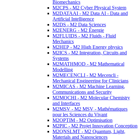
Biomechanics
M2CPS - M2 Cyber Physical System
M2DATAAI - M2 Data AI - Data and
Artificial Intelligence
M2DS - M2 Data Sciences
M2ENERG - M2 Énergie
M2FLUIDS - M2 Fluids - Fluid
Mechanics
M2HEP - M2 High Energy physics
M2ICS - M2 Integration, Circuits and
Systems
M2MATHMOD - M2 Mathematical
Modelling
M2MECENCLI - M2 Mecencli -
Mechanical Engineering for Clinicians
M2MICAS - M2 Machine Learning,
Communications and Security
M2MOCHI - M2 Molecular Chemistry
and Interfaces
M2MSV - M2 MSV - Mathématiques
pour les Sciences du Vivant
M2OPTIM - M2 Optimisation
M2PIC - M2 Projet Innovation Conception
M2QNSLMT - M2 Quantum, Light,
Materials and Nanosciences