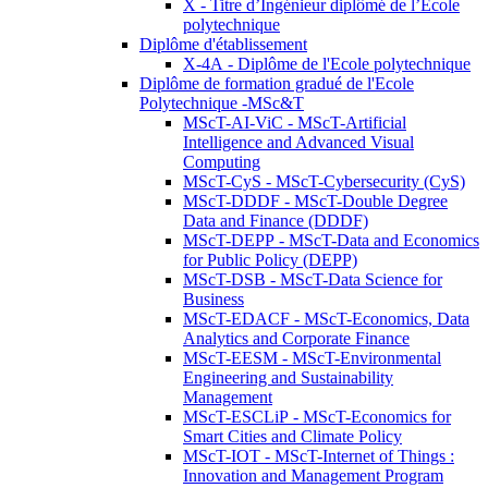
X - Titre d’Ingénieur diplômé de l’École
polytechnique
Diplôme d'établissement
X-4A - Diplôme de l'Ecole polytechnique
Diplôme de formation gradué de l'Ecole
Polytechnique -MSc&T
MScT-AI-ViC - MScT-Artificial
Intelligence and Advanced Visual
Computing
MScT-CyS - MScT-Cybersecurity (CyS)
MScT-DDDF - MScT-Double Degree
Data and Finance (DDDF)
MScT-DEPP - MScT-Data and Economics
for Public Policy (DEPP)
MScT-DSB - MScT-Data Science for
Business
MScT-EDACF - MScT-Economics, Data
Analytics and Corporate Finance
MScT-EESM - MScT-Environmental
Engineering and Sustainability
Management
MScT-ESCLiP - MScT-Economics for
Smart Cities and Climate Policy
MScT-IOT - MScT-Internet of Things :
Innovation and Management Program