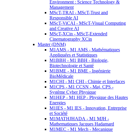
Environment : Science Technology &
Management
MScT-TRAI - MScT-Trust and
Responsible AI
MScT-ViCAI - MScT-Visual Computing
and Creative AI
MScT-XCin - MScT-Extended
Cinematography XCin
Master (DNM)
M1AMS - M1 AMS - Mathématiques
Appliquées et Statistiques
M1BBH - M1 BBH - Biologie,
Biotechnologie et Santé
M1BME - M1 BME - Ingénierie
BioMédicale
M1CHI - M1 CHI - Chimie et Interfaces
M1CPS - M1 CCSN - Maj. CPS -
Système Cyber Physique
M1HEP - M1 HEP - Physique des Hautes
Energies
M1IES - M1 IES - Innovation, Entreprise
et Société
M1MATHJHADA - M1 MJH -
Mathematiques Jacques Hadamard
M1MEC - M1 Mech - Mecanique