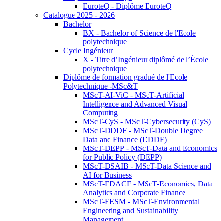
EuroteQ - Diplôme EuroteQ
Catalogue 2025 - 2026
Bachelor
BX - Bachelor of Science de l'Ecole
polytechnique
Cycle Ingénieur
X - Titre d’Ingénieur diplômé de l’École
polytechnique
Diplôme de formation gradué de l'Ecole
Polytechnique -MSc&T
MScT-AI-ViC - MScT-Artificial
Intelligence and Advanced Visual
Computing
MScT-CyS - MScT-Cybersecurity (CyS)
MScT-DDDF - MScT-Double Degree
Data and Finance (DDDF)
MScT-DEPP - MScT-Data and Economics
for Public Policy (DEPP)
MScT-DSAIB - MScT-Data Science and
AI for Business
MScT-EDACF - MScT-Economics, Data
Analytics and Corporate Finance
MScT-EESM - MScT-Environmental
Engineering and Sustainability
Management