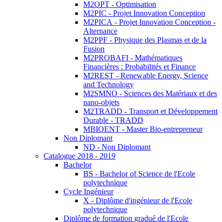
M2OPT - Optimisation
M2PIC - Projet Innovation Conception
M2PICA - Projet Innovation Conception -
Alternance
M2PPF - Physique des Plasmas et de la
Fusion
M2PROBAFI - Mathématiques
Financières : Probabilités et Finance
M2REST - Renewable Energy, Science
and Technology
M2SMNO - Sciences des Matériaux et des
nano-objets
M2TRADD - Transport et Développement
Durable - TRADD
MBIOENT - Master Bio-entrepreneur
Non Diplomant
ND - Non Diplomant
Catalogue 2018 - 2019
Bachelor
BS - Bachelor of Science de l'Ecole
polytechnique
Cycle Ingénieur
X - Diplôme d'ingénieur de l'Ecole
polytechnique
Diplôme de formation gradué de l'Ecole