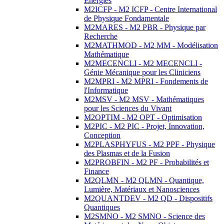
Energies
M2ICFP - M2 ICFP - Centre International
de Physique Fondamentale
M2MARES - M2 PBR - Physique par
Recherche
M2MATHMOD - M2 MM - Modélisation
Mathématique
M2MECENCLI - M2 MECENCLI -
Génie Mécanique pour les Cliniciens
M2MPRI - M2 MPRI - Fondements de
l'Informatique
M2MSV - M2 MSV - Mathématiques
pour les Sciences du Vivant
M2OPTIM - M2 OPT - Optimisation
M2PIC - M2 PIC - Projet, Innovation,
Conception
M2PLASPHYFUS - M2 PPF - Physique
des Plasmas et de la Fusion
M2PROBFIN - M2 PF - Probabilités et
Finance
M2QLMN - M2 QLMN - Quantique,
Lumière, Matériaux et Nanosciences
M2QUANTDEV - M2 QD - Dispositifs
Quantiques
M2SMNO - M2 SMNO - Science des