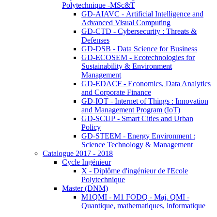
Polytechnique -MSc&T
GD-AIAVC - Artificial Intelligence and
Advanced Visual Computing
GD-CTD - Cybersecurity : Threats &
Defenses
GD-DSB - Data Science for Business
GD-ECOSEM - Ecotechnologies for
Sustainability & Environment
Management
GD-EDACF - Economics, Data Analytics
and Corporate Finance
GD-IOT - Internet of Things : Innovation
and Management Program (IoT)
GD-SCUP - Smart Cities and Urban
Policy
GD-STEEM - Energy Environment :
Science Technology & Management
Catalogue 2017 - 2018
Cycle Ingénieur
X - Diplôme d'ingénieur de l'Ecole
Polytechnique
Master (DNM)
M1QMI - M1 FODQ - Maj. QMI -
Quantique, mathematiques, informatique