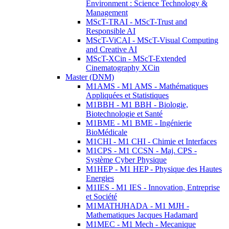
Environment : Science Technology &
Management
MScT-TRAI - MScT-Trust and
Responsible AI
MScT-ViCAI - MScT-Visual Computing
and Creative AI
MScT-XCin - MScT-Extended
Cinematography XCin
Master (DNM)
M1AMS - M1 AMS - Mathématiques
Appliquées et Statistiques
M1BBH - M1 BBH - Biologie,
Biotechnologie et Santé
M1BME - M1 BME - Ingénierie
BioMédicale
M1CHI - M1 CHI - Chimie et Interfaces
M1CPS - M1 CCSN - Maj. CPS -
Système Cyber Physique
M1HEP - M1 HEP - Physique des Hautes
Energies
M1IES - M1 IES - Innovation, Entreprise
et Société
M1MATHJHADA - M1 MJH -
Mathematiques Jacques Hadamard
M1MEC - M1 Mech - Mecanique