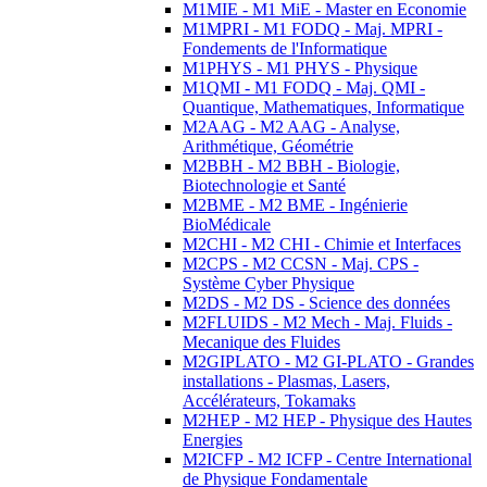
M1MIE - M1 MiE - Master en Economie
M1MPRI - M1 FODQ - Maj. MPRI -
Fondements de l'Informatique
M1PHYS - M1 PHYS - Physique
M1QMI - M1 FODQ - Maj. QMI -
Quantique, Mathematiques, Informatique
M2AAG - M2 AAG - Analyse,
Arithmétique, Géométrie
M2BBH - M2 BBH - Biologie,
Biotechnologie et Santé
M2BME - M2 BME - Ingénierie
BioMédicale
M2CHI - M2 CHI - Chimie et Interfaces
M2CPS - M2 CCSN - Maj. CPS -
Système Cyber Physique
M2DS - M2 DS - Science des données
M2FLUIDS - M2 Mech - Maj. Fluids -
Mecanique des Fluides
M2GIPLATO - M2 GI-PLATO - Grandes
installations - Plasmas, Lasers,
Accélérateurs, Tokamaks
M2HEP - M2 HEP - Physique des Hautes
Energies
M2ICFP - M2 ICFP - Centre International
de Physique Fondamentale