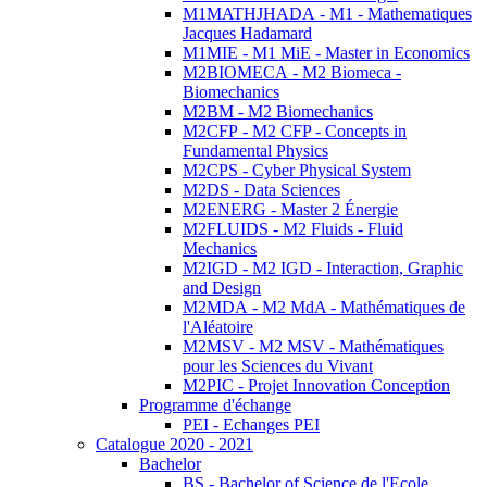
M1MATHJHADA - M1 - Mathematiques
Jacques Hadamard
M1MIE - M1 MiE - Master in Economics
M2BIOMECA - M2 Biomeca -
Biomechanics
M2BM - M2 Biomechanics
M2CFP - M2 CFP - Concepts in
Fundamental Physics
M2CPS - Cyber Physical System
M2DS - Data Sciences
M2ENERG - Master 2 Énergie
M2FLUIDS - M2 Fluids - Fluid
Mechanics
M2IGD - M2 IGD - Interaction, Graphic
and Design
M2MDA - M2 MdA - Mathématiques de
l'Aléatoire
M2MSV - M2 MSV - Mathématiques
pour les Sciences du Vivant
M2PIC - Projet Innovation Conception
Programme d'échange
PEI - Echanges PEI
Catalogue 2020 - 2021
Bachelor
BS - Bachelor of Science de l'Ecole