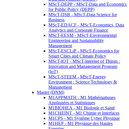
MScT-DEPP - MScT-Data and Economics
for Public Policy (DEPP)
MScT-DSB - MScT-Data Science for
Business
MScT-EDACF - MScT-Economics, Data
Analytics and Corporate Finance
MScT-EESM - MScT-Environmental
Engineering and Sustainability
Management
MScT-ESCLiP - MScT-Economics for
Smart Cities and Climate Policy
MScT-IOT - MScT-Internet of Things :
Innovation and Management Program
(IoT)
MScT-STEEM - MScT-Energy
Environment : Science Technology &
Management
Master (DNM)
M1APPMATH - M1 Mathématiques
Appliquées et Statistiques
M1BIOHEA - M1 Biologie et Santé
M1CHEINT - M1 Chimie et Interfaces
M1CPS - M1 Système Cyber Physique
M1HEP - M1 Physique des Hautes
Energies