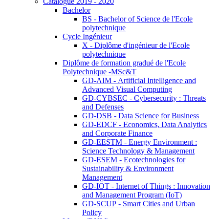
Catalogue 2019 - 2020
Bachelor
BS - Bachelor of Science de l'Ecole
polytechnique
Cycle Ingénieur
X - Diplôme d'ingénieur de l'Ecole
polytechnique
Diplôme de formation gradué de l'Ecole
Polytechnique -MSc&T
GD-AIM - Artificial Intelligence and
Advanced Visual Computing
GD-CYBSEC - Cybersecurity : Threats
and Defenses
GD-DSB - Data Science for Business
GD-EDCF - Economics, Data Analytics
and Corporate Finance
GD-EESTM - Energy Environment :
Science Technology & Management
GD-ESEM - Ecotechnologies for
Sustainability & Environment
Management
GD-IOT - Internet of Things : Innovation
and Management Program (IoT)
GD-SCUP - Smart Cities and Urban
Policy