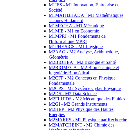
M1IES - M1 Innovation, Entreprise et
Société
M1MATHJHADA - M1 Mathématiques
Jacques Hadamard
M1MECHA - M1 Mécanique
M1MIE - M1 en Economie
M1MPRI - M1 Fondements de
l'Informatique MPRI
M1PHYSICS - M1 Physique
M2AAG - M2 Analyse, Arithmétique,
Géométrie
M2BIOHEA - M2 Biologie et Santé
M2BIOMECA - M2 Biomécanique et
Ingéniérie Biomédical
M2CFP - M2 Concepts en Physique
Fondamentale
M2CPS - M2 Système Cyber Physique
M2DS - M2 Data Science
M2FLUIDS - M2 Mécanique des Fluides
M2GI - M2 Grands Instruments
M2HEP - M2 Physique des Hautes
Energies
M2MARES - M2 Physique par Recherche
M2MATCHEINT - M2 Chimie des