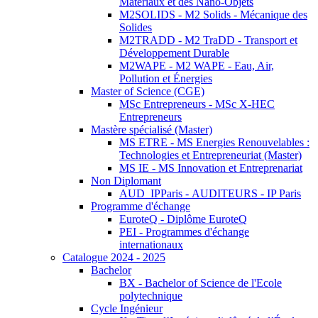
Matériaux et des Nano-Objets
M2SOLIDS - M2 Solids - Mécanique des
Solides
M2TRADD - M2 TraDD - Transport et
Développement Durable
M2WAPE - M2 WAPE - Eau, Air,
Pollution et Énergies
Master of Science (CGE)
MSc Entrepreneurs - MSc X-HEC
Entrepreneurs
Mastère spécialisé (Master)
MS ETRE - MS Energies Renouvelables :
Technologies et Entrepreneuriat (Master)
MS IE - MS Innovation et Entreprenariat
Non Diplomant
AUD_IPParis - AUDITEURS - IP Paris
Programme d'échange
EuroteQ - Diplôme EuroteQ
PEI - Programmes d'échange
internationaux
Catalogue 2024 - 2025
Bachelor
BX - Bachelor of Science de l'Ecole
polytechnique
Cycle Ingénieur