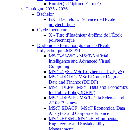
EuroteQ - Diplôme EuroteQ
Catalogue 2025 - 2026
Bachelor
BX - Bachelor of Science de l'Ecole
polytechnique
Cycle Ingénieur
X - Titre d’Ingénieur diplômé de l’École
polytechnique
Diplôme de formation gradué de l'Ecole
Polytechnique -MSc&T
MScT-AI-ViC - MScT-Artificial
Intelligence and Advanced Visual
Computing
MScT-CyS - MScT-Cybersecurity (CyS)
MScT-DDDF - MScT-Double Degree
Data and Finance (DDDF)
MScT-DEPP - MScT-Data and Economics
for Public Policy (DEPP)
MScT-DSAIB - MScT-Data Science and
AI for Business
MScT-EDACF - MScT-Economics, Data
Analytics and Corporate Finance
MScT-EESM - MScT-Environmental
Engineering and Sustainability
Management