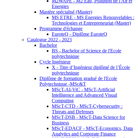
M2WAPE - M2 Eau, Pollution de l'Air et
Energies
Mastère spécialisé (Master)
MS ETRE - MS Energies Renouvelables :
Technologies et Entrepreneuriat (Master)
Programme d'échange
EuroteQ - Diplôme EuroteQ
Catalogue 2022 - 2023
Bachelor
BS - Bachelor of Science de l'Ecole
polytechnique
Cycle Ingénieur
X - Titre d’Ingénieur diplômé de l’École
polytechnique
Diplôme de formation gradué de l'Ecole
Polytechnique -MSc&T
MScT-AI-ViC - MScT-Artificial
Intelligence and Advanced Visual
Computing
MScT-CTD - MScT-Cybersecurity :
Threats and Defenses
MScT-DSB - MScT-Data Science for
Business
MScT-EDACF - MScT-Economics, Data
Analytics and Corporate Finance