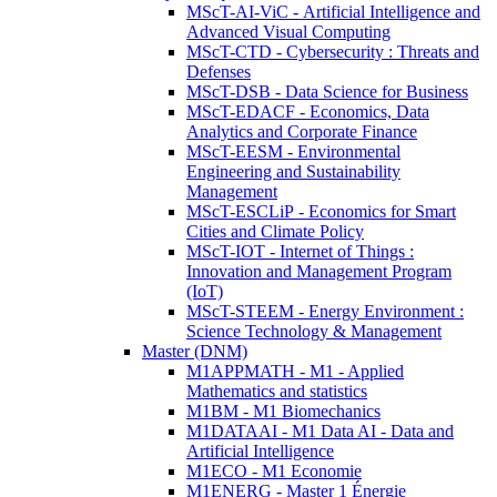
MScT-AI-ViC - Artificial Intelligence and
Advanced Visual Computing
MScT-CTD - Cybersecurity : Threats and
Defenses
MScT-DSB - Data Science for Business
MScT-EDACF - Economics, Data
Analytics and Corporate Finance
MScT-EESM - Environmental
Engineering and Sustainability
Management
MScT-ESCLiP - Economics for Smart
Cities and Climate Policy
MScT-IOT - Internet of Things :
Innovation and Management Program
(IoT)
MScT-STEEM - Energy Environment :
Science Technology & Management
Master (DNM)
M1APPMATH - M1 - Applied
Mathematics and statistics
M1BM - M1 Biomechanics
M1DATAAI - M1 Data AI - Data and
Artificial Intelligence
M1ECO - M1 Economie
M1ENERG - Master 1 Énergie