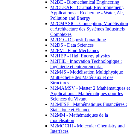
M2BE - Biomechanical Engineering
M2CLEAR - CLimat, Environnement,
Applications et Recherche - Water, Air,
Pollution and Energy
M2CMASIC - Conception, Modélisation
et Architecture des Systèmes Industriels
Complexes
M2DQ - Dispositif quantique
M2DS - Data Sciences
M2FM - Fluid Mechanics
M2HEP - High Energy physics
M2ITIE - Innovation Technologique :
ingénierie et entrepreneuriat
M2M4S - Modélisation Multiphysique
Multiéchelle des Matériaux et des
Structures
M2MAMSV - Master 2 Mathématiques et
Applications - Mathématiques pour les
Sciences du Vivant
M2MFSF - Mathématiques Financières :
Statistique et Finance
M2MM - Mathématiques de la
modélisation
M2MOCHI - Molecular Chemistry and
Interfaces