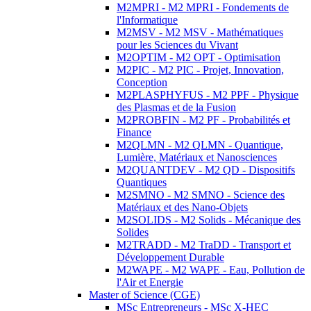
M2MPRI - M2 MPRI - Fondements de
l'Informatique
M2MSV - M2 MSV - Mathématiques
pour les Sciences du Vivant
M2OPTIM - M2 OPT - Optimisation
M2PIC - M2 PIC - Projet, Innovation,
Conception
M2PLASPHYFUS - M2 PPF - Physique
des Plasmas et de la Fusion
M2PROBFIN - M2 PF - Probabilités et
Finance
M2QLMN - M2 QLMN - Quantique,
Lumière, Matériaux et Nanosciences
M2QUANTDEV - M2 QD - Dispositifs
Quantiques
M2SMNO - M2 SMNO - Science des
Matériaux et des Nano-Objets
M2SOLIDS - M2 Solids - Mécanique des
Solides
M2TRADD - M2 TraDD - Transport et
Développement Durable
M2WAPE - M2 WAPE - Eau, Pollution de
l'Air et Energie
Master of Science (CGE)
MSc Entrepreneurs - MSc X-HEC