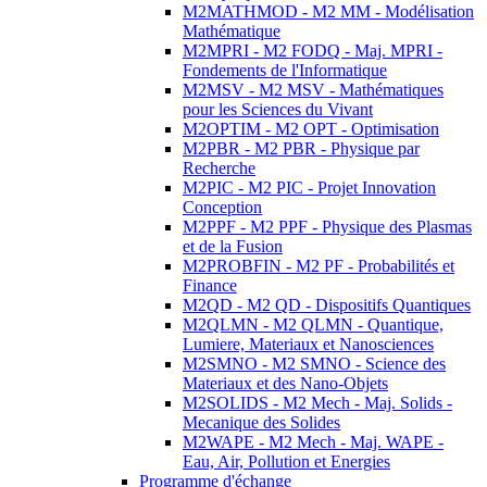
M2MATHMOD - M2 MM - Modélisation
Mathématique
M2MPRI - M2 FODQ - Maj. MPRI -
Fondements de l'Informatique
M2MSV - M2 MSV - Mathématiques
pour les Sciences du Vivant
M2OPTIM - M2 OPT - Optimisation
M2PBR - M2 PBR - Physique par
Recherche
M2PIC - M2 PIC - Projet Innovation
Conception
M2PPF - M2 PPF - Physique des Plasmas
et de la Fusion
M2PROBFIN - M2 PF - Probabilités et
Finance
M2QD - M2 QD - Dispositifs Quantiques
M2QLMN - M2 QLMN - Quantique,
Lumiere, Materiaux et Nanosciences
M2SMNO - M2 SMNO - Science des
Materiaux et des Nano-Objets
M2SOLIDS - M2 Mech - Maj. Solids -
Mecanique des Solides
M2WAPE - M2 Mech - Maj. WAPE -
Eau, Air, Pollution et Energies
Programme d'échange