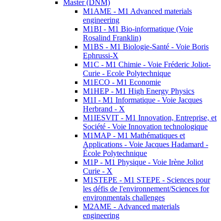
Master (DNM)
M1AME - M1 Advanced materials
engineering
M1BI - M1 Bio-informatique (Voie
Rosalind Franklin)
M1BS - M1 Biologie-Santé - Voie Boris
Ephrussi-X
M1C - M1 Chimie - Voie Fréderic Joliot-
Curie - Ecole Polytechnique
M1ECO - M1 Economie
M1HEP - M1 High Energy Physics
M1I - M1 Informatique - Voie Jacques
Herbrand - X
M1IESVIT - M1 Innovation, Entreprise, et
Société - Voie Innovation technologique
M1MAP - M1 Mathématiques et
Applications - Voie Jacques Hadamard -
École Polytechnique
M1P - M1 Physique - Voie Irène Joliot
Curie - X
M1STEPE - M1 STEPE - Sciences pour
les défis de l'environnement/Sciences for
environmentals challenges
M2AME - Advanced materials
engineering