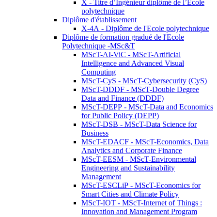
X - Titre d’Ingénieur diplômé de l’École
polytechnique
Diplôme d'établissement
X-4A - Diplôme de l'Ecole polytechnique
Diplôme de formation gradué de l'Ecole
Polytechnique -MSc&T
MScT-AI-ViC - MScT-Artificial
Intelligence and Advanced Visual
Computing
MScT-CyS - MScT-Cybersecurity (CyS)
MScT-DDDF - MScT-Double Degree
Data and Finance (DDDF)
MScT-DEPP - MScT-Data and Economics
for Public Policy (DEPP)
MScT-DSB - MScT-Data Science for
Business
MScT-EDACF - MScT-Economics, Data
Analytics and Corporate Finance
MScT-EESM - MScT-Environmental
Engineering and Sustainability
Management
MScT-ESCLiP - MScT-Economics for
Smart Cities and Climate Policy
MScT-IOT - MScT-Internet of Things :
Innovation and Management Program