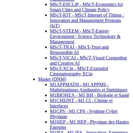
MScT-ESCLiP - MScT-Economics for
Smart Cities and Climate Policy
MScT-IOT - MScT-Internet of Things :
Innovation and Management Program
(IoT)
MScT-STEEM - MScT-Energy
Environment : Science Technology &
Management
MScT-TRAI - MScT-Trust and
Responsible AI
MScT-ViCAI - MScT-Visual Computing
and Creative AI
MScT-XCin - MScT-Extended
Cinematography XCin
Master (DNM)
M1APPMATH - M1 APPMS -
Mathématiques Appliquées et Statistiques
M1BIOHEA - M1 BH - Biologie et Santé
M1CHEINT - M1 CI - Chimie et
Interfaces
M1CPS - M1 CPS - Système Cyber
Physique
M1HEP - M1 HEP - Physique des Hautes
Energies
M1IES - M1 IES - Innovation, Entreprise