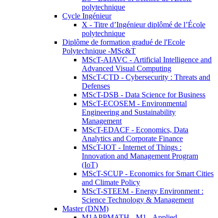
polytechnique
Cycle Ingénieur
X - Titre d’Ingénieur diplômé de l’École
polytechnique
Diplôme de formation gradué de l'Ecole
Polytechnique -MSc&T
MScT-AIAVC - Artificial Intelligence and
Advanced Visual Computing
MScT-CTD - Cybersecurity : Threats and
Defenses
MScT-DSB - Data Science for Business
MScT-ECOSEM - Environmental
Engineering and Sustainability
Management
MScT-EDACF - Economics, Data
Analytics and Corporate Finance
MScT-IOT - Internet of Things :
Innovation and Management Program
(IoT)
MScT-SCUP - Economics for Smart Cities
and Climate Policy
MScT-STEEM - Energy Environment :
Science Technology & Management
Master (DNM)
M1APPMATH - M1 - Applied