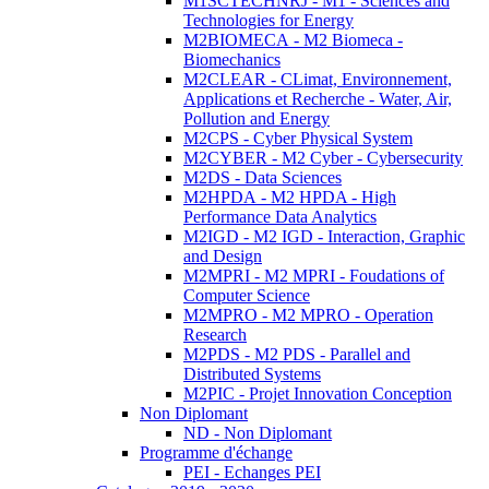
M1SCTECHNRJ - M1 - Sciences and
Technologies for Energy
M2BIOMECA - M2 Biomeca -
Biomechanics
M2CLEAR - CLimat, Environnement,
Applications et Recherche - Water, Air,
Pollution and Energy
M2CPS - Cyber Physical System
M2CYBER - M2 Cyber - Cybersecurity
M2DS - Data Sciences
M2HPDA - M2 HPDA - High
Performance Data Analytics
M2IGD - M2 IGD - Interaction, Graphic
and Design
M2MPRI - M2 MPRI - Foudations of
Computer Science
M2MPRO - M2 MPRO - Operation
Research
M2PDS - M2 PDS - Parallel and
Distributed Systems
M2PIC - Projet Innovation Conception
Non Diplomant
ND - Non Diplomant
Programme d'échange
PEI - Echanges PEI