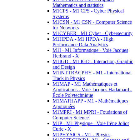
Mathematics and statistics
M1CPS - M1 CPS - Cyber Physical
Systems
M1CSN - M1 CSN - Computer Science
for Networks
M1CYBER - M1 Cyber - Cybersecurity
M1HPDA - M1 HPDA - High
Performance Data Analytics
M1I - M1 Informatique - Voie Jacques
Herbrand - X
M1IGD - M1 IGD - Interaction, Graphic
and Design
M1INTTRACPHY - M1 - International
Track in Physics
M1MAP - M1 Mathématiques et
Applications - Voie Jacques Hadamard -
École Polytechnique
M1MATHAPP - M1 - Mathématiques
Appliquées
M1MPRI - M1 MPRI - Foudations of
Computer Science
M1P - M1 Physique - Voie Irène Joliot
Curie - X
M1PHYSICS - M1 - Physics