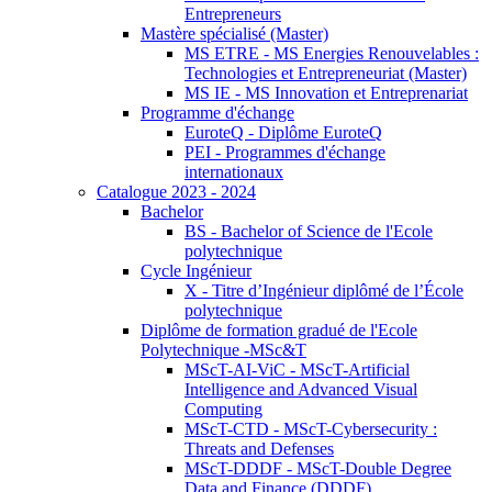
Entrepreneurs
Mastère spécialisé (Master)
MS ETRE - MS Energies Renouvelables :
Technologies et Entrepreneuriat (Master)
MS IE - MS Innovation et Entreprenariat
Programme d'échange
EuroteQ - Diplôme EuroteQ
PEI - Programmes d'échange
internationaux
Catalogue 2023 - 2024
Bachelor
BS - Bachelor of Science de l'Ecole
polytechnique
Cycle Ingénieur
X - Titre d’Ingénieur diplômé de l’École
polytechnique
Diplôme de formation gradué de l'Ecole
Polytechnique -MSc&T
MScT-AI-ViC - MScT-Artificial
Intelligence and Advanced Visual
Computing
MScT-CTD - MScT-Cybersecurity :
Threats and Defenses
MScT-DDDF - MScT-Double Degree
Data and Finance (DDDF)