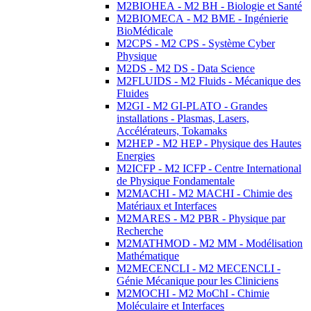
M2BIOHEA - M2 BH - Biologie et Santé
M2BIOMECA - M2 BME - Ingénierie
BioMédicale
M2CPS - M2 CPS - Système Cyber
Physique
M2DS - M2 DS - Data Science
M2FLUIDS - M2 Fluids - Mécanique des
Fluides
M2GI - M2 GI-PLATO - Grandes
installations - Plasmas, Lasers,
Accélérateurs, Tokamaks
M2HEP - M2 HEP - Physique des Hautes
Energies
M2ICFP - M2 ICFP - Centre International
de Physique Fondamentale
M2MACHI - M2 MACHI - Chimie des
Matériaux et Interfaces
M2MARES - M2 PBR - Physique par
Recherche
M2MATHMOD - M2 MM - Modélisation
Mathématique
M2MECENCLI - M2 MECENCLI -
Génie Mécanique pour les Cliniciens
M2MOCHI - M2 MoChI - Chimie
Moléculaire et Interfaces