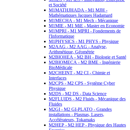
et Société
M1MATHJHADA - M1 MJH -
Mathématiques Jacques Hadamard
M1MECHA - M1 Mech - Mécanique
M1MIE - M1 MiE - Master en Economie
M1MPRI - M1 MPRI - Fondements de
l'Informatique
M1PHYSICS - M1 PHYS - Physique
M2AAG - M2 AAG - Analyse,
Arithmétique, Géométrie
M2BIOHEA - M2 BH - Biologie et Santé
M2BIOMECA - M2 BME - Ingénierie
BioMédicale
M2CHEINT - M2 CI - Chimie et
Interfaces
M2CPS - M2 CPS - Système Cyber
Physique
M2DS - M2 DS - Data Science
M2FLUIDS - M2 Fluids - Mécanique des
Fluides
M2GI - M2 GI-PLATO - Grandes
installations - Plasmas, Lasers,
Accélérateurs, Tokamaks
M2HEP - M2 HEP - Physique des Hautes