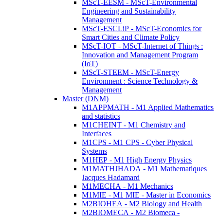
MScT-EESM - MScT-Environmental
Engineering and Sustainability
Management
MScT-ESCLiP - MScT-Economics for
Smart Cities and Climate Policy
MScT-IOT - MScT-Internet of Things :
Innovation and Management Program
(IoT)
MScT-STEEM - MScT-Energy
Environment : Science Technology &
Management
Master (DNM)
M1APPMATH - M1 Applied Mathematics
and statistics
M1CHEINT - M1 Chemistry and
Interfaces
M1CPS - M1 CPS - Cyber Physical
Systems
M1HEP - M1 High Energy Physics
M1MATHJHADA - M1 Mathematiques
Jacques Hadamard
M1MECHA - M1 Mechanics
M1MIE - M1 MIE - Master in Economics
M2BIOHEA - M2 Biology and Health
M2BIOMECA - M2 Biomeca -