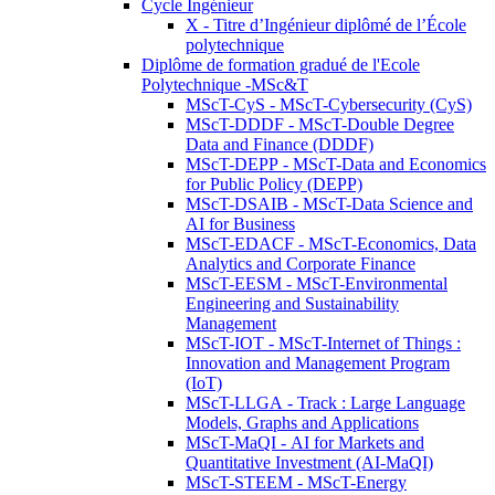
Cycle Ingénieur
X - Titre d’Ingénieur diplômé de l’École
polytechnique
Diplôme de formation gradué de l'Ecole
Polytechnique -MSc&T
MScT-CyS - MScT-Cybersecurity (CyS)
MScT-DDDF - MScT-Double Degree
Data and Finance (DDDF)
MScT-DEPP - MScT-Data and Economics
for Public Policy (DEPP)
MScT-DSAIB - MScT-Data Science and
AI for Business
MScT-EDACF - MScT-Economics, Data
Analytics and Corporate Finance
MScT-EESM - MScT-Environmental
Engineering and Sustainability
Management
MScT-IOT - MScT-Internet of Things :
Innovation and Management Program
(IoT)
MScT-LLGA - Track : Large Language
Models, Graphs and Applications
MScT-MaQI - AI for Markets and
Quantitative Investment (AI-MaQI)
MScT-STEEM - MScT-Energy