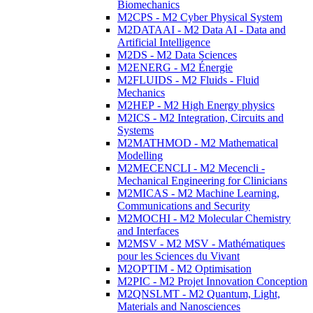
Biomechanics
M2CPS - M2 Cyber Physical System
M2DATAAI - M2 Data AI - Data and
Artificial Intelligence
M2DS - M2 Data Sciences
M2ENERG - M2 Énergie
M2FLUIDS - M2 Fluids - Fluid
Mechanics
M2HEP - M2 High Energy physics
M2ICS - M2 Integration, Circuits and
Systems
M2MATHMOD - M2 Mathematical
Modelling
M2MECENCLI - M2 Mecencli -
Mechanical Engineering for Clinicians
M2MICAS - M2 Machine Learning,
Communications and Security
M2MOCHI - M2 Molecular Chemistry
and Interfaces
M2MSV - M2 MSV - Mathématiques
pour les Sciences du Vivant
M2OPTIM - M2 Optimisation
M2PIC - M2 Projet Innovation Conception
M2QNSLMT - M2 Quantum, Light,
Materials and Nanosciences