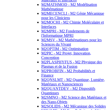
Matériaux et Interfaces
M2MATHMOD - M2 Modélisation
Mathématique
M2MECENCLI - M2 Génie Mécanique
pour les Cliniciens
M2MOCHI - M2 Chimie Moléculaire et
Interfaces
M2MPRI - M2 Fondements de
l'Informatique MPRI
M2MSV - M2 Mathématiques pour les
Sciences du Vivant
M2OPTIM - M2 Optimisation
M2PIC - M2 Projet, Innovation,
Conception
M2PLASPHYFUS - M2 Physique des
Plasmas et de la Fusion
M2PROBFIN - M2 Probabilités et
Finance
M2QNSLMT - M2 Quantique, Lumière,
Matériaux et Nanosciences
M2QUANTDEV - M2 Dispositifs
Quantiques
M2SMNO - M2 Science des Matériaux et
des Nano-Objets
M2SOLIDS - M2 Mécanique des Solides