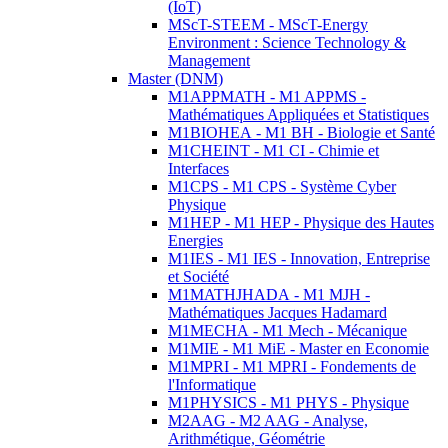
(IoT)
MScT-STEEM - MScT-Energy
Environment : Science Technology &
Management
Master (DNM)
M1APPMATH - M1 APPMS -
Mathématiques Appliquées et Statistiques
M1BIOHEA - M1 BH - Biologie et Santé
M1CHEINT - M1 CI - Chimie et
Interfaces
M1CPS - M1 CPS - Système Cyber
Physique
M1HEP - M1 HEP - Physique des Hautes
Energies
M1IES - M1 IES - Innovation, Entreprise
et Société
M1MATHJHADA - M1 MJH -
Mathématiques Jacques Hadamard
M1MECHA - M1 Mech - Mécanique
M1MIE - M1 MiE - Master en Economie
M1MPRI - M1 MPRI - Fondements de
l'Informatique
M1PHYSICS - M1 PHYS - Physique
M2AAG - M2 AAG - Analyse,
Arithmétique, Géométrie