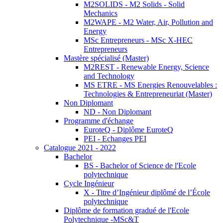
M2SOLIDS - M2 Solids - Solid
Mechanics
M2WAPE - M2 Water, Air, Pollution and
Energy
MSc Entrepreneurs - MSc X-HEC
Entrepreneurs
Mastère spécialisé (Master)
M2REST - Renewable Energy, Science
and Technology
MS ETRE - MS Energies Renouvelables :
Technologies & Entrepreneuriat (Master)
Non Diplomant
ND - Non Diplomant
Programme d'échange
EuroteQ - Diplôme EuroteQ
PEI - Echanges PEI
Catalogue 2021 - 2022
Bachelor
BS - Bachelor of Science de l'Ecole
polytechnique
Cycle Ingénieur
X - Titre d’Ingénieur diplômé de l’École
polytechnique
Diplôme de formation gradué de l'Ecole
Polytechnique -MSc&T