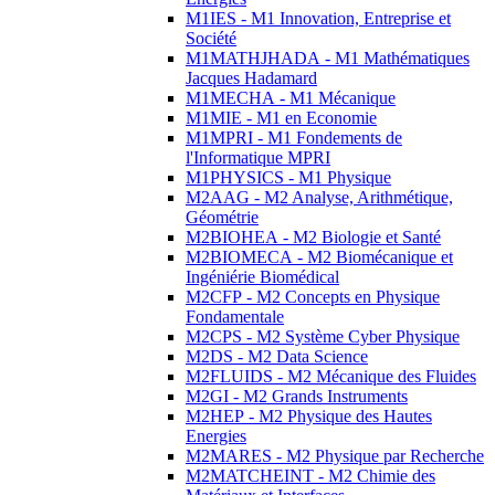
M1IES - M1 Innovation, Entreprise et
Société
M1MATHJHADA - M1 Mathématiques
Jacques Hadamard
M1MECHA - M1 Mécanique
M1MIE - M1 en Economie
M1MPRI - M1 Fondements de
l'Informatique MPRI
M1PHYSICS - M1 Physique
M2AAG - M2 Analyse, Arithmétique,
Géométrie
M2BIOHEA - M2 Biologie et Santé
M2BIOMECA - M2 Biomécanique et
Ingéniérie Biomédical
M2CFP - M2 Concepts en Physique
Fondamentale
M2CPS - M2 Système Cyber Physique
M2DS - M2 Data Science
M2FLUIDS - M2 Mécanique des Fluides
M2GI - M2 Grands Instruments
M2HEP - M2 Physique des Hautes
Energies
M2MARES - M2 Physique par Recherche
M2MATCHEINT - M2 Chimie des