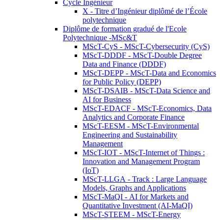
Cycle Ingénieur
X - Titre d’Ingénieur diplômé de l’École
polytechnique
Diplôme de formation gradué de l'Ecole
Polytechnique -MSc&T
MScT-CyS - MScT-Cybersecurity (CyS)
MScT-DDDF - MScT-Double Degree
Data and Finance (DDDF)
MScT-DEPP - MScT-Data and Economics
for Public Policy (DEPP)
MScT-DSAIB - MScT-Data Science and
AI for Business
MScT-EDACF - MScT-Economics, Data
Analytics and Corporate Finance
MScT-EESM - MScT-Environmental
Engineering and Sustainability
Management
MScT-IOT - MScT-Internet of Things :
Innovation and Management Program
(IoT)
MScT-LLGA - Track : Large Language
Models, Graphs and Applications
MScT-MaQI - AI for Markets and
Quantitative Investment (AI-MaQI)
MScT-STEEM - MScT-Energy