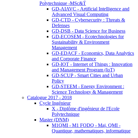
Polytechnique -MSc&T
GD-AIAVC - Artificial Intelligence and
Advanced Visual Computing
GD-CTD - Cybersecurity : Threats &
Defenses
GD-DSB - Data Science for Business
GD-ECOSEM - Ecotechnologies for
Sustainability & Environment
Management
GD-EDACF - Economics, Data Analytics
and Corporate Finance
GD-IOT - Internet of Things : Innovation
and Management Program (IoT)
GD-SCUP - Smart Cities and Urban
Policy
GD-STEEM - Energy Environment :
Science Technology & Management
Catalogue 2017 - 2018
Cycle Ingénieur
X - Diplôme d'ingénieur de l'Ecole
Polytechnique
Master (DNM)
M1QMI - M1 FODQ - Maj. QMI -
Quantique, mathematiques, informatique