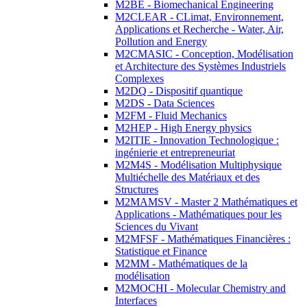
M2BE - Biomechanical Engineering
M2CLEAR - CLimat, Environnement,
Applications et Recherche - Water, Air,
Pollution and Energy
M2CMASIC - Conception, Modélisation
et Architecture des Systèmes Industriels
Complexes
M2DQ - Dispositif quantique
M2DS - Data Sciences
M2FM - Fluid Mechanics
M2HEP - High Energy physics
M2ITIE - Innovation Technologique :
ingénierie et entrepreneuriat
M2M4S - Modélisation Multiphysique
Multiéchelle des Matériaux et des
Structures
M2MAMSV - Master 2 Mathématiques et
Applications - Mathématiques pour les
Sciences du Vivant
M2MFSF - Mathématiques Financières :
Statistique et Finance
M2MM - Mathématiques de la
modélisation
M2MOCHI - Molecular Chemistry and
Interfaces