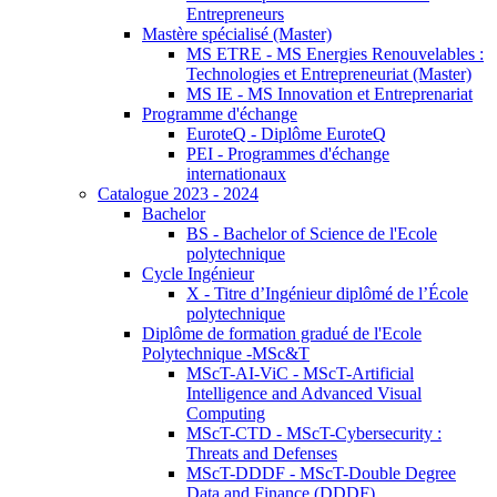
Entrepreneurs
Mastère spécialisé (Master)
MS ETRE - MS Energies Renouvelables :
Technologies et Entrepreneuriat (Master)
MS IE - MS Innovation et Entreprenariat
Programme d'échange
EuroteQ - Diplôme EuroteQ
PEI - Programmes d'échange
internationaux
Catalogue 2023 - 2024
Bachelor
BS - Bachelor of Science de l'Ecole
polytechnique
Cycle Ingénieur
X - Titre d’Ingénieur diplômé de l’École
polytechnique
Diplôme de formation gradué de l'Ecole
Polytechnique -MSc&T
MScT-AI-ViC - MScT-Artificial
Intelligence and Advanced Visual
Computing
MScT-CTD - MScT-Cybersecurity :
Threats and Defenses
MScT-DDDF - MScT-Double Degree
Data and Finance (DDDF)