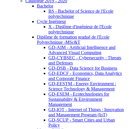
Catalogue 2019 - 2020
Bachelor
BS - Bachelor of Science de l'Ecole
polytechnique
Cycle Ingénieur
X - Diplôme d'ingénieur de l'Ecole
polytechnique
Diplôme de formation gradué de l'Ecole
Polytechnique -MSc&T
GD-AIM - Artificial Intelligence and
Advanced Visual Computing
GD-CYBSEC - Cybersecurity : Threats
and Defenses
GD-DSB - Data Science for Business
GD-EDCF - Economics, Data Analytics
and Corporate Finance
GD-EESTM - Energy Environment :
Science Technology & Management
GD-ESEM - Ecotechnologies for
Sustainability & Environment
Management
GD-IOT - Internet of Things : Innovation
and Management Program (IoT)
GD-SCUP - Smart Cities and Urban
Policy