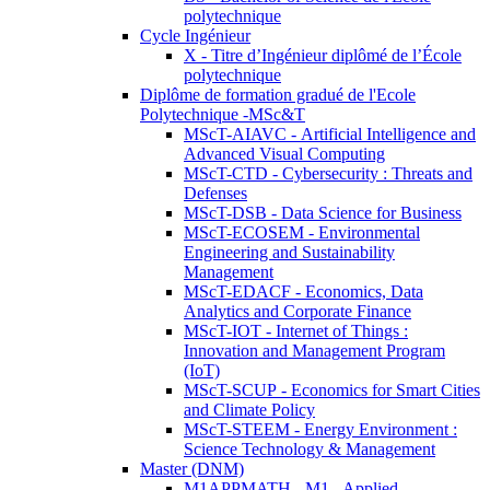
polytechnique
Cycle Ingénieur
X - Titre d’Ingénieur diplômé de l’École
polytechnique
Diplôme de formation gradué de l'Ecole
Polytechnique -MSc&T
MScT-AIAVC - Artificial Intelligence and
Advanced Visual Computing
MScT-CTD - Cybersecurity : Threats and
Defenses
MScT-DSB - Data Science for Business
MScT-ECOSEM - Environmental
Engineering and Sustainability
Management
MScT-EDACF - Economics, Data
Analytics and Corporate Finance
MScT-IOT - Internet of Things :
Innovation and Management Program
(IoT)
MScT-SCUP - Economics for Smart Cities
and Climate Policy
MScT-STEEM - Energy Environment :
Science Technology & Management
Master (DNM)
M1APPMATH - M1 - Applied