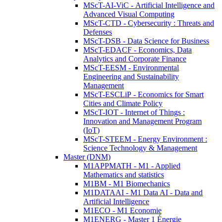
MScT-AI-ViC - Artificial Intelligence and
Advanced Visual Computing
MScT-CTD - Cybersecurity : Threats and
Defenses
MScT-DSB - Data Science for Business
MScT-EDACF - Economics, Data
Analytics and Corporate Finance
MScT-EESM - Environmental
Engineering and Sustainability
Management
MScT-ESCLiP - Economics for Smart
Cities and Climate Policy
MScT-IOT - Internet of Things :
Innovation and Management Program
(IoT)
MScT-STEEM - Energy Environment :
Science Technology & Management
Master (DNM)
M1APPMATH - M1 - Applied
Mathematics and statistics
M1BM - M1 Biomechanics
M1DATAAI - M1 Data AI - Data and
Artificial Intelligence
M1ECO - M1 Economie
M1ENERG - Master 1 Énergie