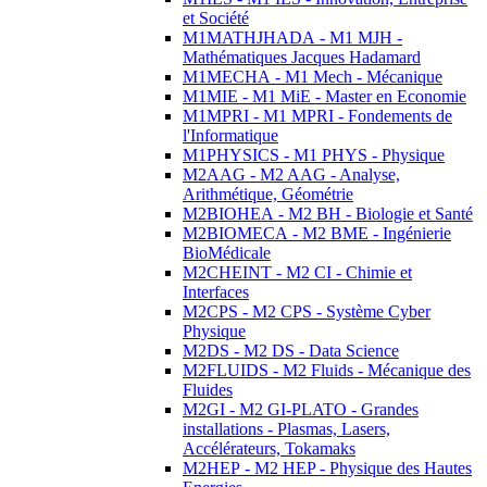
et Société
M1MATHJHADA - M1 MJH -
Mathématiques Jacques Hadamard
M1MECHA - M1 Mech - Mécanique
M1MIE - M1 MiE - Master en Economie
M1MPRI - M1 MPRI - Fondements de
l'Informatique
M1PHYSICS - M1 PHYS - Physique
M2AAG - M2 AAG - Analyse,
Arithmétique, Géométrie
M2BIOHEA - M2 BH - Biologie et Santé
M2BIOMECA - M2 BME - Ingénierie
BioMédicale
M2CHEINT - M2 CI - Chimie et
Interfaces
M2CPS - M2 CPS - Système Cyber
Physique
M2DS - M2 DS - Data Science
M2FLUIDS - M2 Fluids - Mécanique des
Fluides
M2GI - M2 GI-PLATO - Grandes
installations - Plasmas, Lasers,
Accélérateurs, Tokamaks
M2HEP - M2 HEP - Physique des Hautes