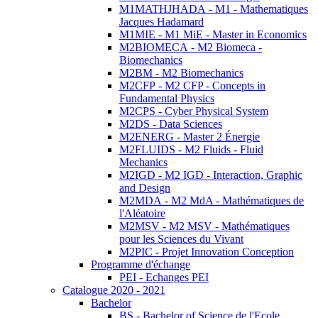
M1MATHJHADA - M1 - Mathematiques
Jacques Hadamard
M1MIE - M1 MiE - Master in Economics
M2BIOMECA - M2 Biomeca -
Biomechanics
M2BM - M2 Biomechanics
M2CFP - M2 CFP - Concepts in
Fundamental Physics
M2CPS - Cyber Physical System
M2DS - Data Sciences
M2ENERG - Master 2 Énergie
M2FLUIDS - M2 Fluids - Fluid
Mechanics
M2IGD - M2 IGD - Interaction, Graphic
and Design
M2MDA - M2 MdA - Mathématiques de
l'Aléatoire
M2MSV - M2 MSV - Mathématiques
pour les Sciences du Vivant
M2PIC - Projet Innovation Conception
Programme d'échange
PEI - Echanges PEI
Catalogue 2020 - 2021
Bachelor
BS - Bachelor of Science de l'Ecole