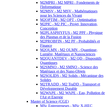
M2MPRI - M2 MPRI - Fondements de
l'Informatique
M2MSV - M2 MSV - Mathématiques
pour les Sciences du Vivant
M2OPTIM - M2 OPT - Optimisation
M2PIC - M2 PIC - Projet, Innovation,
Conception
M2PLASPHYFUS - M2 PPF - Physique
des Plasmas et de la Fusion
M2PROBFIN - M2 PF - Probabilités et
Finance
M2QLMN - M2 QLMN - Quantique,
Lumière, Matériaux et Nanosciences
M2QUANTDEV - M2 QD - Dispositifs
Quantiques
M2SMNO - M2 SMNO - Science des
Matériaux et des Nano-Objets
M2SOLIDS - M2 Solids - Mécanique des
Solides
M2TRADD - M2 TraDD - Transport et
Développement Durable
M2WAPE - M2 WAPE - Eau, Pollution de
l'Air et Energie
Master of Science (CGE)
MSc Entrepreneurs - MSc X-HEC