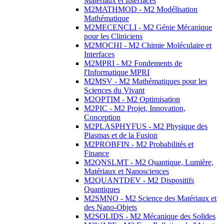
Matériaux et Interfaces
M2MATHMOD - M2 Modélisation
Mathématique
M2MECENCLI - M2 Génie Mécanique
pour les Cliniciens
M2MOCHI - M2 Chimie Moléculaire et
Interfaces
M2MPRI - M2 Fondements de
l'Informatique MPRI
M2MSV - M2 Mathématiques pour les
Sciences du Vivant
M2OPTIM - M2 Optimisation
M2PIC - M2 Projet, Innovation,
Conception
M2PLASPHYFUS - M2 Physique des
Plasmas et de la Fusion
M2PROBFIN - M2 Probabilités et
Finance
M2QNSLMT - M2 Quantique, Lumière,
Matériaux et Nanosciences
M2QUANTDEV - M2 Dispositifs
Quantiques
M2SMNO - M2 Science des Matériaux et
des Nano-Objets
M2SOLIDS - M2 Mécanique des Solides