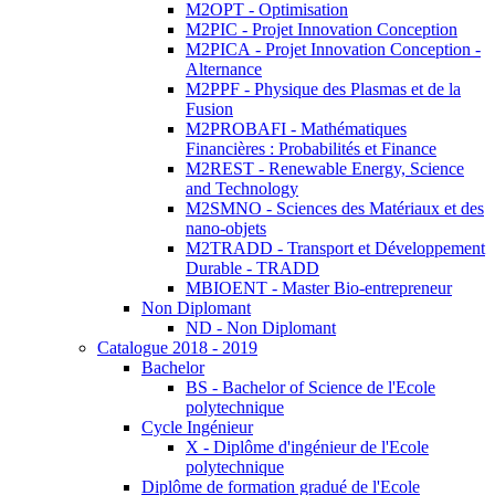
M2OPT - Optimisation
M2PIC - Projet Innovation Conception
M2PICA - Projet Innovation Conception -
Alternance
M2PPF - Physique des Plasmas et de la
Fusion
M2PROBAFI - Mathématiques
Financières : Probabilités et Finance
M2REST - Renewable Energy, Science
and Technology
M2SMNO - Sciences des Matériaux et des
nano-objets
M2TRADD - Transport et Développement
Durable - TRADD
MBIOENT - Master Bio-entrepreneur
Non Diplomant
ND - Non Diplomant
Catalogue 2018 - 2019
Bachelor
BS - Bachelor of Science de l'Ecole
polytechnique
Cycle Ingénieur
X - Diplôme d'ingénieur de l'Ecole
polytechnique
Diplôme de formation gradué de l'Ecole