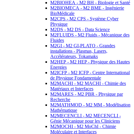
M2BIOHEA - M2 BH - Biologie et Santé
M2BIOMECA - M2 BME - Ingénierie
BioMédicale
M2CPS - M2 CPS - Système Cyber
Physique
M2DS - M2 DS - Data Science
M2FLUIDS - M2 Fluids - Mécanique des
Fluides
M2GI - M2 GI-PLATO - Grandes
installations - Plasmas, Lasers,
Accélérateurs, Tokamaks
M2HEP - M2 HEP - Physique des Hautes
Energies
M2ICFP - M2 ICFP - Centre International
de Physique Fondamentale
M2MACHI - M2 MACHI - Chimie des
Matériaux et Interfaces
M2MARES - M2 PBR - Physique par
Recherche
M2MATHMOD - M2 MM - Modélisation
Mathématique
M2MECENCLI - M2 MECENCLI -
Génie Mécanique pour les Cliniciens
M2MOCHI - M2 MoChI - Chimie
Moléculaire et Interfaces