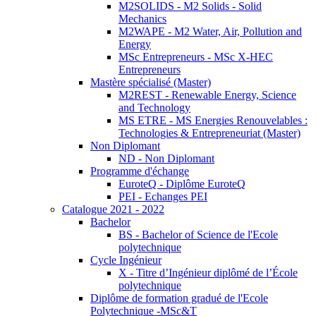
M2SOLIDS - M2 Solids - Solid
Mechanics
M2WAPE - M2 Water, Air, Pollution and
Energy
MSc Entrepreneurs - MSc X-HEC
Entrepreneurs
Mastère spécialisé (Master)
M2REST - Renewable Energy, Science
and Technology
MS ETRE - MS Energies Renouvelables :
Technologies & Entrepreneuriat (Master)
Non Diplomant
ND - Non Diplomant
Programme d'échange
EuroteQ - Diplôme EuroteQ
PEI - Echanges PEI
Catalogue 2021 - 2022
Bachelor
BS - Bachelor of Science de l'Ecole
polytechnique
Cycle Ingénieur
X - Titre d’Ingénieur diplômé de l’École
polytechnique
Diplôme de formation gradué de l'Ecole
Polytechnique -MSc&T