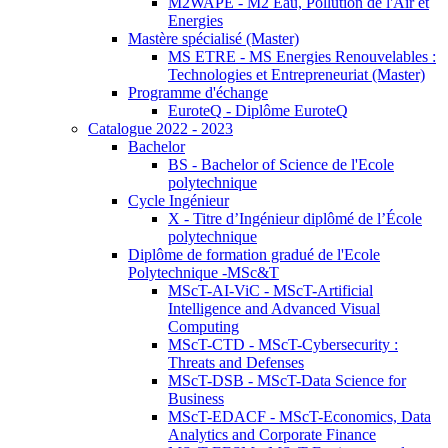
M2WAPE - M2 Eau, Pollution de l'Air et
Energies
Mastère spécialisé (Master)
MS ETRE - MS Energies Renouvelables :
Technologies et Entrepreneuriat (Master)
Programme d'échange
EuroteQ - Diplôme EuroteQ
Catalogue 2022 - 2023
Bachelor
BS - Bachelor of Science de l'Ecole
polytechnique
Cycle Ingénieur
X - Titre d’Ingénieur diplômé de l’École
polytechnique
Diplôme de formation gradué de l'Ecole
Polytechnique -MSc&T
MScT-AI-ViC - MScT-Artificial
Intelligence and Advanced Visual
Computing
MScT-CTD - MScT-Cybersecurity :
Threats and Defenses
MScT-DSB - MScT-Data Science for
Business
MScT-EDACF - MScT-Economics, Data
Analytics and Corporate Finance