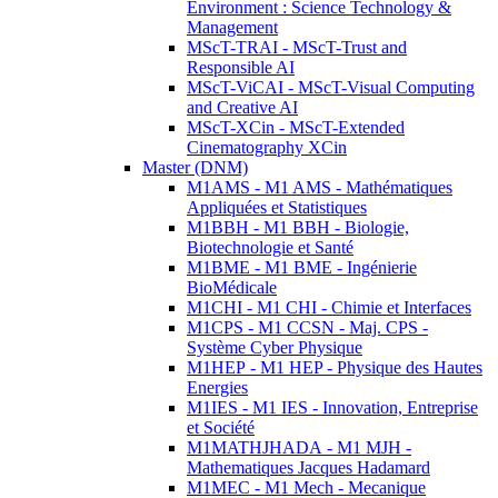
Environment : Science Technology &
Management
MScT-TRAI - MScT-Trust and
Responsible AI
MScT-ViCAI - MScT-Visual Computing
and Creative AI
MScT-XCin - MScT-Extended
Cinematography XCin
Master (DNM)
M1AMS - M1 AMS - Mathématiques
Appliquées et Statistiques
M1BBH - M1 BBH - Biologie,
Biotechnologie et Santé
M1BME - M1 BME - Ingénierie
BioMédicale
M1CHI - M1 CHI - Chimie et Interfaces
M1CPS - M1 CCSN - Maj. CPS -
Système Cyber Physique
M1HEP - M1 HEP - Physique des Hautes
Energies
M1IES - M1 IES - Innovation, Entreprise
et Société
M1MATHJHADA - M1 MJH -
Mathematiques Jacques Hadamard
M1MEC - M1 Mech - Mecanique