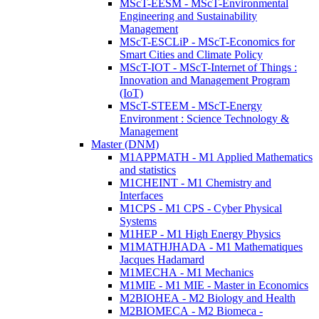
MScT-EESM - MScT-Environmental
Engineering and Sustainability
Management
MScT-ESCLiP - MScT-Economics for
Smart Cities and Climate Policy
MScT-IOT - MScT-Internet of Things :
Innovation and Management Program
(IoT)
MScT-STEEM - MScT-Energy
Environment : Science Technology &
Management
Master (DNM)
M1APPMATH - M1 Applied Mathematics
and statistics
M1CHEINT - M1 Chemistry and
Interfaces
M1CPS - M1 CPS - Cyber Physical
Systems
M1HEP - M1 High Energy Physics
M1MATHJHADA - M1 Mathematiques
Jacques Hadamard
M1MECHA - M1 Mechanics
M1MIE - M1 MIE - Master in Economics
M2BIOHEA - M2 Biology and Health
M2BIOMECA - M2 Biomeca -