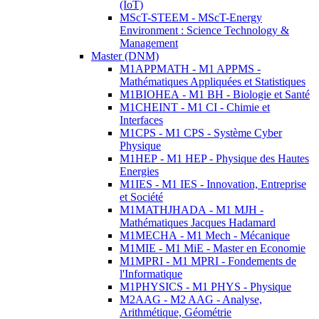
(IoT)
MScT-STEEM - MScT-Energy
Environment : Science Technology &
Management
Master (DNM)
M1APPMATH - M1 APPMS -
Mathématiques Appliquées et Statistiques
M1BIOHEA - M1 BH - Biologie et Santé
M1CHEINT - M1 CI - Chimie et
Interfaces
M1CPS - M1 CPS - Système Cyber
Physique
M1HEP - M1 HEP - Physique des Hautes
Energies
M1IES - M1 IES - Innovation, Entreprise
et Société
M1MATHJHADA - M1 MJH -
Mathématiques Jacques Hadamard
M1MECHA - M1 Mech - Mécanique
M1MIE - M1 MiE - Master en Economie
M1MPRI - M1 MPRI - Fondements de
l'Informatique
M1PHYSICS - M1 PHYS - Physique
M2AAG - M2 AAG - Analyse,
Arithmétique, Géométrie