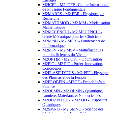
Energies
M2ICFP - M2 ICFP - Centre International
de Physique Fondamentale
M2MARES - M2 PBR - Physique par
Recherche
M2MATHMOD - M2 MM - Modélisation
Mathématique
M2MECENCLI - M2 MECENCLI -
Génie Mécanique pour les Cliniciens
M2MPRI - M2 MPRI - Fondements de
l'Informatique
M2MSV - M2 MSV - Mathématiques
pour les Sciences du Vivant
M2OPTIM - M2 OPT - Optimisation
M2PIC - M2 PIC - Projet, Innovation,
Conception
M2PLASPHYFUS - M2 PPF - Physique
des Plasmas et de la Fusion
M2PROBFIN - M2 PF - Probabilités et
Finance
M2QLMN - M2 QLMN - Quantique,
Lumière, Matériaux et Nanosciences
M2QUANTDEV - M2 QD - Dispositifs
Quantiques
M2SMNO - M2 SMNO - Science des