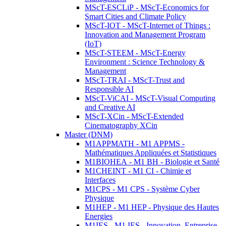
MScT-ESCLiP - MScT-Economics for
Smart Cities and Climate Policy
MScT-IOT - MScT-Internet of Things :
Innovation and Management Program
(IoT)
MScT-STEEM - MScT-Energy
Environment : Science Technology &
Management
MScT-TRAI - MScT-Trust and
Responsible AI
MScT-ViCAI - MScT-Visual Computing
and Creative AI
MScT-XCin - MScT-Extended
Cinematography XCin
Master (DNM)
M1APPMATH - M1 APPMS -
Mathématiques Appliquées et Statistiques
M1BIOHEA - M1 BH - Biologie et Santé
M1CHEINT - M1 CI - Chimie et
Interfaces
M1CPS - M1 CPS - Système Cyber
Physique
M1HEP - M1 HEP - Physique des Hautes
Energies
M1IES - M1 IES - Innovation, Entreprise