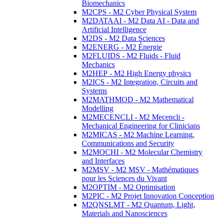
Biomechanics
M2CPS - M2 Cyber Physical System
M2DATAAI - M2 Data AI - Data and
Artificial Intelligence
M2DS - M2 Data Sciences
M2ENERG - M2 Énergie
M2FLUIDS - M2 Fluids - Fluid
Mechanics
M2HEP - M2 High Energy physics
M2ICS - M2 Integration, Circuits and
Systems
M2MATHMOD - M2 Mathematical
Modelling
M2MECENCLI - M2 Mecencli -
Mechanical Engineering for Clinicians
M2MICAS - M2 Machine Learning,
Communications and Security
M2MOCHI - M2 Molecular Chemistry
and Interfaces
M2MSV - M2 MSV - Mathématiques
pour les Sciences du Vivant
M2OPTIM - M2 Optimisation
M2PIC - M2 Projet Innovation Conception
M2QNSLMT - M2 Quantum, Light,
Materials and Nanosciences