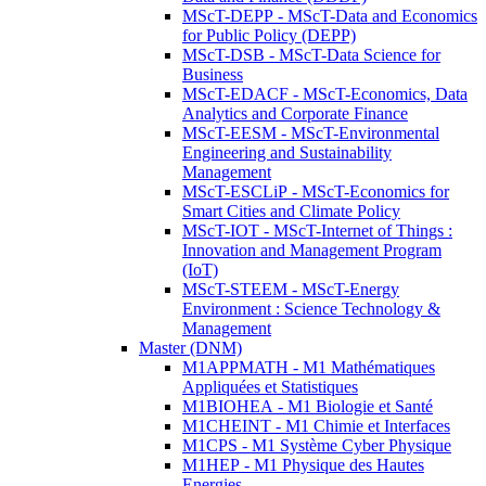
MScT-DEPP - MScT-Data and Economics
for Public Policy (DEPP)
MScT-DSB - MScT-Data Science for
Business
MScT-EDACF - MScT-Economics, Data
Analytics and Corporate Finance
MScT-EESM - MScT-Environmental
Engineering and Sustainability
Management
MScT-ESCLiP - MScT-Economics for
Smart Cities and Climate Policy
MScT-IOT - MScT-Internet of Things :
Innovation and Management Program
(IoT)
MScT-STEEM - MScT-Energy
Environment : Science Technology &
Management
Master (DNM)
M1APPMATH - M1 Mathématiques
Appliquées et Statistiques
M1BIOHEA - M1 Biologie et Santé
M1CHEINT - M1 Chimie et Interfaces
M1CPS - M1 Système Cyber Physique
M1HEP - M1 Physique des Hautes
Energies