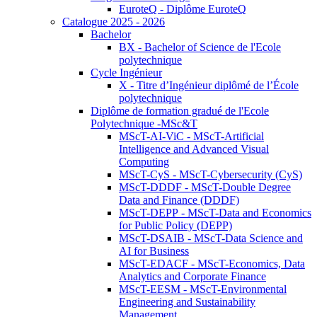
EuroteQ - Diplôme EuroteQ
Catalogue 2025 - 2026
Bachelor
BX - Bachelor of Science de l'Ecole
polytechnique
Cycle Ingénieur
X - Titre d’Ingénieur diplômé de l’École
polytechnique
Diplôme de formation gradué de l'Ecole
Polytechnique -MSc&T
MScT-AI-ViC - MScT-Artificial
Intelligence and Advanced Visual
Computing
MScT-CyS - MScT-Cybersecurity (CyS)
MScT-DDDF - MScT-Double Degree
Data and Finance (DDDF)
MScT-DEPP - MScT-Data and Economics
for Public Policy (DEPP)
MScT-DSAIB - MScT-Data Science and
AI for Business
MScT-EDACF - MScT-Economics, Data
Analytics and Corporate Finance
MScT-EESM - MScT-Environmental
Engineering and Sustainability
Management