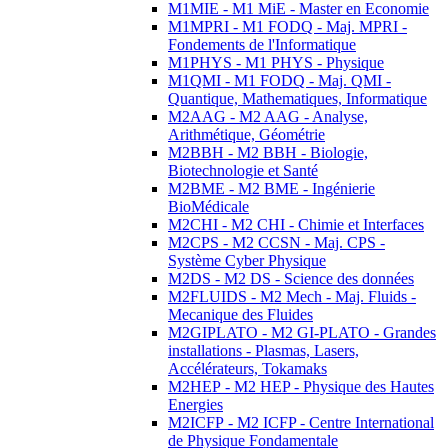
M1MIE - M1 MiE - Master en Economie
M1MPRI - M1 FODQ - Maj. MPRI -
Fondements de l'Informatique
M1PHYS - M1 PHYS - Physique
M1QMI - M1 FODQ - Maj. QMI -
Quantique, Mathematiques, Informatique
M2AAG - M2 AAG - Analyse,
Arithmétique, Géométrie
M2BBH - M2 BBH - Biologie,
Biotechnologie et Santé
M2BME - M2 BME - Ingénierie
BioMédicale
M2CHI - M2 CHI - Chimie et Interfaces
M2CPS - M2 CCSN - Maj. CPS -
Système Cyber Physique
M2DS - M2 DS - Science des données
M2FLUIDS - M2 Mech - Maj. Fluids -
Mecanique des Fluides
M2GIPLATO - M2 GI-PLATO - Grandes
installations - Plasmas, Lasers,
Accélérateurs, Tokamaks
M2HEP - M2 HEP - Physique des Hautes
Energies
M2ICFP - M2 ICFP - Centre International
de Physique Fondamentale