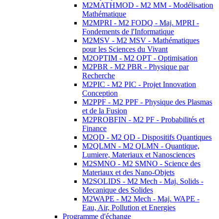
M2MATHMOD - M2 MM - Modélisation
Mathématique
M2MPRI - M2 FODQ - Maj. MPRI -
Fondements de l'Informatique
M2MSV - M2 MSV - Mathématiques
pour les Sciences du Vivant
M2OPTIM - M2 OPT - Optimisation
M2PBR - M2 PBR - Physique par
Recherche
M2PIC - M2 PIC - Projet Innovation
Conception
M2PPF - M2 PPF - Physique des Plasmas
et de la Fusion
M2PROBFIN - M2 PF - Probabilités et
Finance
M2QD - M2 QD - Dispositifs Quantiques
M2QLMN - M2 QLMN - Quantique,
Lumiere, Materiaux et Nanosciences
M2SMNO - M2 SMNO - Science des
Materiaux et des Nano-Objets
M2SOLIDS - M2 Mech - Maj. Solids -
Mecanique des Solides
M2WAPE - M2 Mech - Maj. WAPE -
Eau, Air, Pollution et Energies
Programme d'échange