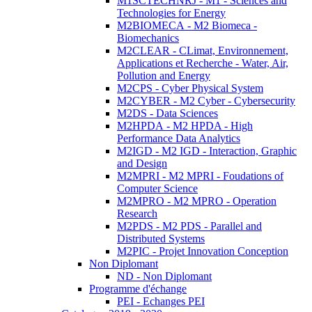
M1SCTECHNRJ - M1 - Sciences and
Technologies for Energy
M2BIOMECA - M2 Biomeca -
Biomechanics
M2CLEAR - CLimat, Environnement,
Applications et Recherche - Water, Air,
Pollution and Energy
M2CPS - Cyber Physical System
M2CYBER - M2 Cyber - Cybersecurity
M2DS - Data Sciences
M2HPDA - M2 HPDA - High
Performance Data Analytics
M2IGD - M2 IGD - Interaction, Graphic
and Design
M2MPRI - M2 MPRI - Foudations of
Computer Science
M2MPRO - M2 MPRO - Operation
Research
M2PDS - M2 PDS - Parallel and
Distributed Systems
M2PIC - Projet Innovation Conception
Non Diplomant
ND - Non Diplomant
Programme d'échange
PEI - Echanges PEI