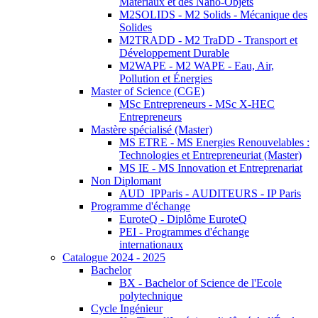
Matériaux et des Nano-Objets
M2SOLIDS - M2 Solids - Mécanique des
Solides
M2TRADD - M2 TraDD - Transport et
Développement Durable
M2WAPE - M2 WAPE - Eau, Air,
Pollution et Énergies
Master of Science (CGE)
MSc Entrepreneurs - MSc X-HEC
Entrepreneurs
Mastère spécialisé (Master)
MS ETRE - MS Energies Renouvelables :
Technologies et Entrepreneuriat (Master)
MS IE - MS Innovation et Entreprenariat
Non Diplomant
AUD_IPParis - AUDITEURS - IP Paris
Programme d'échange
EuroteQ - Diplôme EuroteQ
PEI - Programmes d'échange
internationaux
Catalogue 2024 - 2025
Bachelor
BX - Bachelor of Science de l'Ecole
polytechnique
Cycle Ingénieur