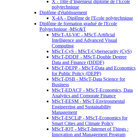
X - Titre d’Ingénieur diplômé de l’École
polytechnique
Diplôme d'établissement
X-4A - Diplôme de l'Ecole polytechnique
Diplôme de formation gradué de l'Ecole
Polytechnique -MSc&T
MScT-AI-ViC - MScT-Artificial
Intelligence and Advanced Visual
Computing
MScT-CyS - MScT-Cybersecurity (CyS)
MScT-DDDF - MScT-Double Degree
Data and Finance (DDDF)
MScT-DEPP - MScT-Data and Economics
for Public Policy (DEPP)
MScT-DSB - MScT-Data Science for
Business
MScT-EDACF - MScT-Economics, Data
Analytics and Corporate Finance
MScT-EESM - MScT-Environmental
Engineering and Sustainability
Management
MScT-ESCLiP - MScT-Economics for
Smart Cities and Climate Policy
MScT-IOT - MScT-Internet of Things :
Innovation and Management Program