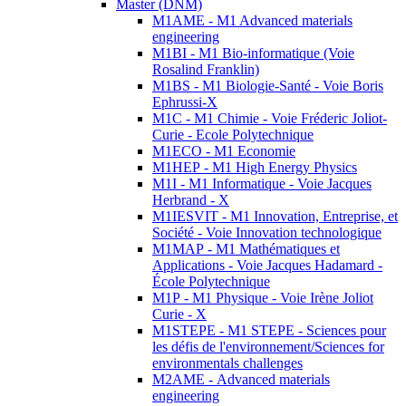
Master (DNM)
M1AME - M1 Advanced materials
engineering
M1BI - M1 Bio-informatique (Voie
Rosalind Franklin)
M1BS - M1 Biologie-Santé - Voie Boris
Ephrussi-X
M1C - M1 Chimie - Voie Fréderic Joliot-
Curie - Ecole Polytechnique
M1ECO - M1 Economie
M1HEP - M1 High Energy Physics
M1I - M1 Informatique - Voie Jacques
Herbrand - X
M1IESVIT - M1 Innovation, Entreprise, et
Société - Voie Innovation technologique
M1MAP - M1 Mathématiques et
Applications - Voie Jacques Hadamard -
École Polytechnique
M1P - M1 Physique - Voie Irène Joliot
Curie - X
M1STEPE - M1 STEPE - Sciences pour
les défis de l'environnement/Sciences for
environmentals challenges
M2AME - Advanced materials
engineering