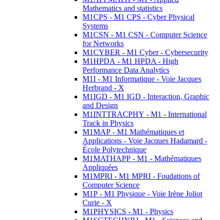
Mathematics and statistics
M1CPS - M1 CPS - Cyber Physical
Systems
M1CSN - M1 CSN - Computer Science
for Networks
M1CYBER - M1 Cyber - Cybersecurity
M1HPDA - M1 HPDA - High
Performance Data Analytics
M1I - M1 Informatique - Voie Jacques
Herbrand - X
M1IGD - M1 IGD - Interaction, Graphic
and Design
M1INTTRACPHY - M1 - International
Track in Physics
M1MAP - M1 Mathématiques et
Applications - Voie Jacques Hadamard -
École Polytechnique
M1MATHAPP - M1 - Mathématiques
Appliquées
M1MPRI - M1 MPRI - Foudations of
Computer Science
M1P - M1 Physique - Voie Irène Joliot
Curie - X
M1PHYSICS - M1 - Physics