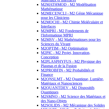
Matériaux et Interfaces
M2MATHMOD - M2 Modélisation
Mathématique
M2MECENCLI - M2 Génie Mécanique
pour les Cliniciens
M2MOCHI - M2 Chimie Moléculaire et
Interfaces
M2MPRI - M2 Fondements de
l'Informatique MPRI
M2MSV - M2 Mathématiques pour les
Sciences du Vivant
M2OPTIM - M2 Optimisation
M2PIC - M2 Projet, Innovation,
Conception
M2PLASPHYFUS - M2 Physique des
Plasmas et de la Fusion
M2PROBFIN - M2 Probabilités et
Finance
M2QNSLMT - M2 Quantique, Lumière,
Matériaux et Nanosciences
M2QUANTDEV - M2 Dispositifs
Quantiques
M2SMNO - M2 Science des Matériaux et
des Nano-Objets
M2SOLIDS - M2 Mécanique des Solides