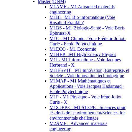
Master (DNM)
M1AME - M1 Advanced materials
engineering
M1BI - M1 Bio-informatique (Voie
Rosalind Franklin)
M1BS - M1 Biologie-Santé - Voie Boris
Ephrussi-X
M1C - M1 Chimie - Voie Fréderic Joliot-
Curie - Ecole Polytechnique
M1ECO - M1 Economie
M1HEP - M1 High Energy Physics
M1I - M1 Informatique - Voie Jacques
Herbrand - X
M1IESVIT - M1 Innovation, Entreprise, et
Société - Voie Innovation technologique
M1MAP - M1 Mathématiques et
Applications - Voie Jacques Hadamard -
École Polytechnique
M1P - M1 Physique - Voie Irène Joliot
Curie - X
M1STEPE - M1 STEPE - Sciences pour
les défis de l'environnement/Sciences for
environmentals challenges
M2AME - Advanced materials
engineering