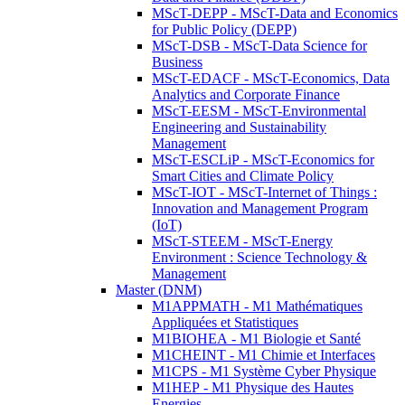
MScT-DEPP - MScT-Data and Economics
for Public Policy (DEPP)
MScT-DSB - MScT-Data Science for
Business
MScT-EDACF - MScT-Economics, Data
Analytics and Corporate Finance
MScT-EESM - MScT-Environmental
Engineering and Sustainability
Management
MScT-ESCLiP - MScT-Economics for
Smart Cities and Climate Policy
MScT-IOT - MScT-Internet of Things :
Innovation and Management Program
(IoT)
MScT-STEEM - MScT-Energy
Environment : Science Technology &
Management
Master (DNM)
M1APPMATH - M1 Mathématiques
Appliquées et Statistiques
M1BIOHEA - M1 Biologie et Santé
M1CHEINT - M1 Chimie et Interfaces
M1CPS - M1 Système Cyber Physique
M1HEP - M1 Physique des Hautes
Energies