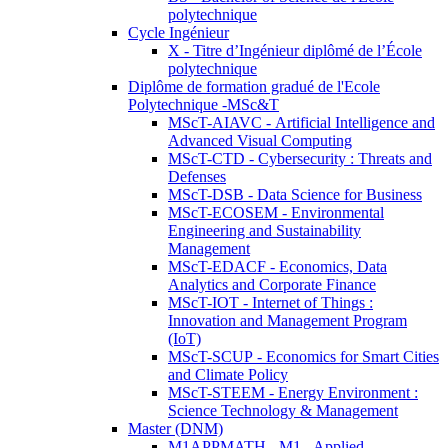
polytechnique
Cycle Ingénieur
X - Titre d’Ingénieur diplômé de l’École
polytechnique
Diplôme de formation gradué de l'Ecole
Polytechnique -MSc&T
MScT-AIAVC - Artificial Intelligence and
Advanced Visual Computing
MScT-CTD - Cybersecurity : Threats and
Defenses
MScT-DSB - Data Science for Business
MScT-ECOSEM - Environmental
Engineering and Sustainability
Management
MScT-EDACF - Economics, Data
Analytics and Corporate Finance
MScT-IOT - Internet of Things :
Innovation and Management Program
(IoT)
MScT-SCUP - Economics for Smart Cities
and Climate Policy
MScT-STEEM - Energy Environment :
Science Technology & Management
Master (DNM)
M1APPMATH - M1 - Applied