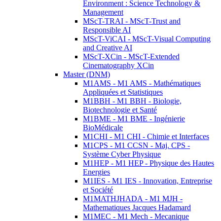
Environment : Science Technology &
Management
MScT-TRAI - MScT-Trust and
Responsible AI
MScT-ViCAI - MScT-Visual Computing
and Creative AI
MScT-XCin - MScT-Extended
Cinematography XCin
Master (DNM)
M1AMS - M1 AMS - Mathématiques
Appliquées et Statistiques
M1BBH - M1 BBH - Biologie,
Biotechnologie et Santé
M1BME - M1 BME - Ingénierie
BioMédicale
M1CHI - M1 CHI - Chimie et Interfaces
M1CPS - M1 CCSN - Maj. CPS -
Système Cyber Physique
M1HEP - M1 HEP - Physique des Hautes
Energies
M1IES - M1 IES - Innovation, Entreprise
et Société
M1MATHJHADA - M1 MJH -
Mathematiques Jacques Hadamard
M1MEC - M1 Mech - Mecanique