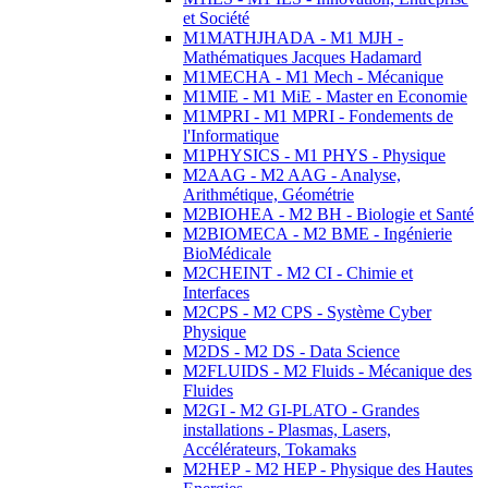
et Société
M1MATHJHADA - M1 MJH -
Mathématiques Jacques Hadamard
M1MECHA - M1 Mech - Mécanique
M1MIE - M1 MiE - Master en Economie
M1MPRI - M1 MPRI - Fondements de
l'Informatique
M1PHYSICS - M1 PHYS - Physique
M2AAG - M2 AAG - Analyse,
Arithmétique, Géométrie
M2BIOHEA - M2 BH - Biologie et Santé
M2BIOMECA - M2 BME - Ingénierie
BioMédicale
M2CHEINT - M2 CI - Chimie et
Interfaces
M2CPS - M2 CPS - Système Cyber
Physique
M2DS - M2 DS - Data Science
M2FLUIDS - M2 Fluids - Mécanique des
Fluides
M2GI - M2 GI-PLATO - Grandes
installations - Plasmas, Lasers,
Accélérateurs, Tokamaks
M2HEP - M2 HEP - Physique des Hautes