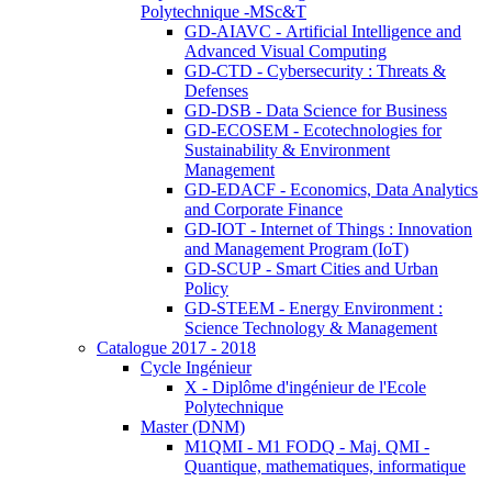
Polytechnique -MSc&T
GD-AIAVC - Artificial Intelligence and
Advanced Visual Computing
GD-CTD - Cybersecurity : Threats &
Defenses
GD-DSB - Data Science for Business
GD-ECOSEM - Ecotechnologies for
Sustainability & Environment
Management
GD-EDACF - Economics, Data Analytics
and Corporate Finance
GD-IOT - Internet of Things : Innovation
and Management Program (IoT)
GD-SCUP - Smart Cities and Urban
Policy
GD-STEEM - Energy Environment :
Science Technology & Management
Catalogue 2017 - 2018
Cycle Ingénieur
X - Diplôme d'ingénieur de l'Ecole
Polytechnique
Master (DNM)
M1QMI - M1 FODQ - Maj. QMI -
Quantique, mathematiques, informatique