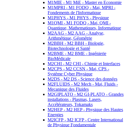
M1MIE - M1 MiE - Master en Economie
M1MPRI - M1 FODQ - Maj. MPRI -
Fondements de l'Informatique
M1PHYS - M1 PHYS - Physique
M1QMI - M1 FODQ - Maj. QMI -
Quantique, Mathematiques, Informatique
M2AAG - M2 AAG - Analyse,
Arithmétique, Géométrie
M2BBH - M2 BBH - Biologie,
Biotechnologie et Santé
M2BME - M2 BME - Ingénierie
BioMédicale
M2CHI - M2 CHI - Chimie et Interfaces
M2CPS - M2 CCSN - Maj. CPS -
Système Cyber Physique
M2DS - M2 DS - Science des données
M2FLUIDS - M2 Mech - Maj. Fluids -
Mecanique des Fluides
M2GIPLATO - M2 GI-PLATO - Grandes
installations - Plasmas, Lasers,
Accélérateurs, Tokamaks
M2HEP - M2 HEP - Physique des Hautes
Energies
M2ICFP - M2 ICFP - Centre International
de Physique Fondamentale