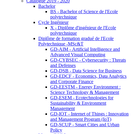
Catalogue 2019 - 2020
Bachelor
BS - Bachelor of Science de l'Ecole
polytechnique
Cycle Ingénieur
X - Diplôme d'ingénieur de l'Ecole
polytechnique
Diplôme de formation gradué de l'Ecole
Polytechnique -MSc&T
GD-AIM - Artificial Intelligence and
Advanced Visual Computing
GD-CYBSEC - Cybersecurity : Threats
and Defenses
GD-DSB - Data Science for Business
GD-EDCF - Economics, Data Analytics
and Corporate Finance
GD-EESTM - Energy Environment :
Science Technology & Management
GD-ESEM - Ecotechnologies for
Sustainability & Environment
Management
GD-IOT - Internet of Things : Innovation
and Management Program (IoT)
GD-SCUP - Smart Cities and Urban
Policy