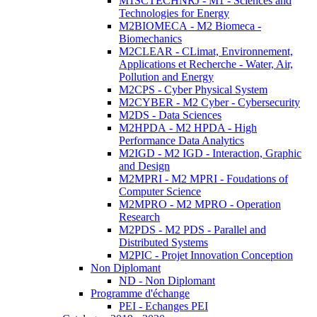
M1SCTECHNRJ - M1 - Sciences and
Technologies for Energy
M2BIOMECA - M2 Biomeca -
Biomechanics
M2CLEAR - CLimat, Environnement,
Applications et Recherche - Water, Air,
Pollution and Energy
M2CPS - Cyber Physical System
M2CYBER - M2 Cyber - Cybersecurity
M2DS - Data Sciences
M2HPDA - M2 HPDA - High
Performance Data Analytics
M2IGD - M2 IGD - Interaction, Graphic
and Design
M2MPRI - M2 MPRI - Foudations of
Computer Science
M2MPRO - M2 MPRO - Operation
Research
M2PDS - M2 PDS - Parallel and
Distributed Systems
M2PIC - Projet Innovation Conception
Non Diplomant
ND - Non Diplomant
Programme d'échange
PEI - Echanges PEI