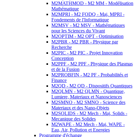
M2MATHMOD - M2 MM - Modélisation
Mathématique
M2MPRI - M2 FODQ - Maj. MPRI -
Fondements de l'Informatique
M2MSV - M2 MSV - Mathématiques
pour les Sciences du Vivant
M2OPTIM - M2 OPT - Optimisation
M2PBR - M2 PBR - Physique par
Recherche
M2PIC - M2 PIC - Projet Innovation
Conception
M2PPF - M2 PPF - Physique des Plasmas
et de la Fusion
M2PROBFIN - M2 PF - Probabilités et
Finance
M2QD - M2 QD - Dispositifs Quantiques
M2QLMN - M2 QLMN - Quantique,
Lumiere, Materiaux et Nanosciences
M2SMNO - M2 SMNO - Science des
Materiaux et des Nano-Objets
M2SOLIDS - M2 Mech - Maj. Solids -
Mecanique des Solides
M2WAPE - M2 Mech - Maj. WAPE -
Eau, Air, Pollution et Energies
Programme d'échange