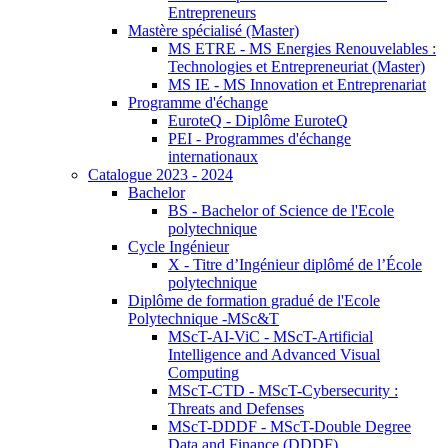
Entrepreneurs
Mastère spécialisé (Master)
MS ETRE - MS Energies Renouvelables :
Technologies et Entrepreneuriat (Master)
MS IE - MS Innovation et Entreprenariat
Programme d'échange
EuroteQ - Diplôme EuroteQ
PEI - Programmes d'échange
internationaux
Catalogue 2023 - 2024
Bachelor
BS - Bachelor of Science de l'Ecole
polytechnique
Cycle Ingénieur
X - Titre d’Ingénieur diplômé de l’École
polytechnique
Diplôme de formation gradué de l'Ecole
Polytechnique -MSc&T
MScT-AI-ViC - MScT-Artificial
Intelligence and Advanced Visual
Computing
MScT-CTD - MScT-Cybersecurity :
Threats and Defenses
MScT-DDDF - MScT-Double Degree
Data and Finance (DDDF)