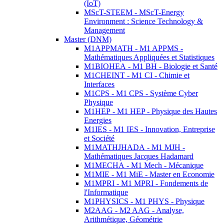
(IoT)
MScT-STEEM - MScT-Energy
Environment : Science Technology &
Management
Master (DNM)
M1APPMATH - M1 APPMS -
Mathématiques Appliquées et Statistiques
M1BIOHEA - M1 BH - Biologie et Santé
M1CHEINT - M1 CI - Chimie et
Interfaces
M1CPS - M1 CPS - Système Cyber
Physique
M1HEP - M1 HEP - Physique des Hautes
Energies
M1IES - M1 IES - Innovation, Entreprise
et Société
M1MATHJHADA - M1 MJH -
Mathématiques Jacques Hadamard
M1MECHA - M1 Mech - Mécanique
M1MIE - M1 MiE - Master en Economie
M1MPRI - M1 MPRI - Fondements de
l'Informatique
M1PHYSICS - M1 PHYS - Physique
M2AAG - M2 AAG - Analyse,
Arithmétique, Géométrie