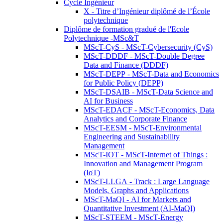
Cycle Ingénieur
X - Titre d’Ingénieur diplômé de l’École
polytechnique
Diplôme de formation gradué de l'Ecole
Polytechnique -MSc&T
MScT-CyS - MScT-Cybersecurity (CyS)
MScT-DDDF - MScT-Double Degree
Data and Finance (DDDF)
MScT-DEPP - MScT-Data and Economics
for Public Policy (DEPP)
MScT-DSAIB - MScT-Data Science and
AI for Business
MScT-EDACF - MScT-Economics, Data
Analytics and Corporate Finance
MScT-EESM - MScT-Environmental
Engineering and Sustainability
Management
MScT-IOT - MScT-Internet of Things :
Innovation and Management Program
(IoT)
MScT-LLGA - Track : Large Language
Models, Graphs and Applications
MScT-MaQI - AI for Markets and
Quantitative Investment (AI-MaQI)
MScT-STEEM - MScT-Energy