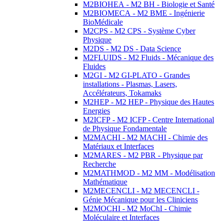
M2BIOHEA - M2 BH - Biologie et Santé
M2BIOMECA - M2 BME - Ingénierie
BioMédicale
M2CPS - M2 CPS - Système Cyber
Physique
M2DS - M2 DS - Data Science
M2FLUIDS - M2 Fluids - Mécanique des
Fluides
M2GI - M2 GI-PLATO - Grandes
installations - Plasmas, Lasers,
Accélérateurs, Tokamaks
M2HEP - M2 HEP - Physique des Hautes
Energies
M2ICFP - M2 ICFP - Centre International
de Physique Fondamentale
M2MACHI - M2 MACHI - Chimie des
Matériaux et Interfaces
M2MARES - M2 PBR - Physique par
Recherche
M2MATHMOD - M2 MM - Modélisation
Mathématique
M2MECENCLI - M2 MECENCLI -
Génie Mécanique pour les Cliniciens
M2MOCHI - M2 MoChI - Chimie
Moléculaire et Interfaces