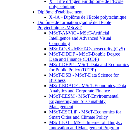
X - Titre d’Ingénieur diplômé de l’École
polytechnique
Diplôme d'établissement
X-4A - Diplôme de l'Ecole polytechnique
Diplôme de formation gradué de l'Ecole
Polytechnique -MSc&T
MScT-AI-ViC - MScT-Artificial
Intelligence and Advanced Visual
Computing
MScT-CyS - MScT-Cybersecurity (CyS)
MScT-DDDF - MScT-Double Degree
Data and Finance (DDDF)
MScT-DEPP - MScT-Data and Economics
for Public Policy (DEPP)
MScT-DSB - MScT-Data Science for
Business
MScT-EDACF - MScT-Economics, Data
Analytics and Corporate Finance
MScT-EESM - MScT-Environmental
Engineering and Sustainability
Management
MScT-ESCLiP - MScT-Economics for
Smart Cities and Climate Policy
MScT-IOT - MScT-Internet of Things :
Innovation and Management Program