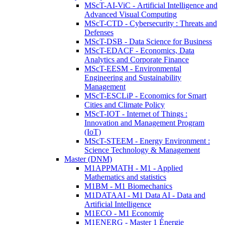
MScT-AI-ViC - Artificial Intelligence and
Advanced Visual Computing
MScT-CTD - Cybersecurity : Threats and
Defenses
MScT-DSB - Data Science for Business
MScT-EDACF - Economics, Data
Analytics and Corporate Finance
MScT-EESM - Environmental
Engineering and Sustainability
Management
MScT-ESCLiP - Economics for Smart
Cities and Climate Policy
MScT-IOT - Internet of Things :
Innovation and Management Program
(IoT)
MScT-STEEM - Energy Environment :
Science Technology & Management
Master (DNM)
M1APPMATH - M1 - Applied
Mathematics and statistics
M1BM - M1 Biomechanics
M1DATAAI - M1 Data AI - Data and
Artificial Intelligence
M1ECO - M1 Economie
M1ENERG - Master 1 Énergie