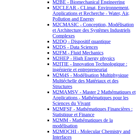
M2BE - Biomechanical Engineering
M2CLEAR - CLimat, Environnement,
Applications et Recherche - Water, Air,
Pollution and Energy
M2CMASIC - Conception, Modélisation
et Architecture des Systèmes Industriels
Complexes
M2DQ - Dispositif quantique
M2DS - Data Sciences
M2FM - Fluid Mechanics
M2HEP - High Energy physics
M2ITIE - Innovation Technologique :
ingénierie et entrepreneuriat
M2M4S - Modélisation Multiphysique
Multiéchelle des Matériaux et des
Structures
M2MAMSV - Master 2 Mathématiques et
Applications - Mathématiques pour les
Sciences du Vivant
M2MFSF - Mathématiques Financières :
Statistique et Finance
M2MM - Mathématiques de la
modélisation
M2MOCHI - Molecular Chemistry and
Interfaces