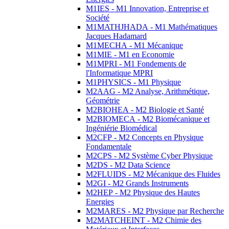
M1IES - M1 Innovation, Entreprise et
Société
M1MATHJHADA - M1 Mathématiques
Jacques Hadamard
M1MECHA - M1 Mécanique
M1MIE - M1 en Economie
M1MPRI - M1 Fondements de
l'Informatique MPRI
M1PHYSICS - M1 Physique
M2AAG - M2 Analyse, Arithmétique,
Géométrie
M2BIOHEA - M2 Biologie et Santé
M2BIOMECA - M2 Biomécanique et
Ingéniérie Biomédical
M2CFP - M2 Concepts en Physique
Fondamentale
M2CPS - M2 Système Cyber Physique
M2DS - M2 Data Science
M2FLUIDS - M2 Mécanique des Fluides
M2GI - M2 Grands Instruments
M2HEP - M2 Physique des Hautes
Energies
M2MARES - M2 Physique par Recherche
M2MATCHEINT - M2 Chimie des