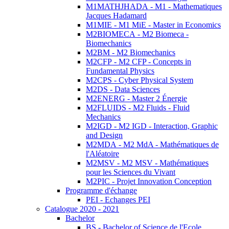
M1MATHJHADA - M1 - Mathematiques
Jacques Hadamard
M1MIE - M1 MiE - Master in Economics
M2BIOMECA - M2 Biomeca -
Biomechanics
M2BM - M2 Biomechanics
M2CFP - M2 CFP - Concepts in
Fundamental Physics
M2CPS - Cyber Physical System
M2DS - Data Sciences
M2ENERG - Master 2 Énergie
M2FLUIDS - M2 Fluids - Fluid
Mechanics
M2IGD - M2 IGD - Interaction, Graphic
and Design
M2MDA - M2 MdA - Mathématiques de
l'Aléatoire
M2MSV - M2 MSV - Mathématiques
pour les Sciences du Vivant
M2PIC - Projet Innovation Conception
Programme d'échange
PEI - Echanges PEI
Catalogue 2020 - 2021
Bachelor
BS - Bachelor of Science de l'Ecole