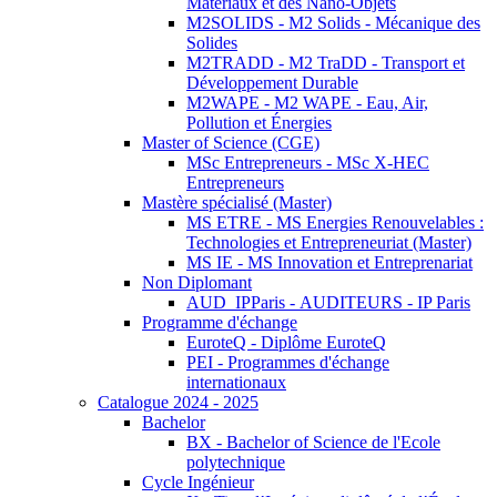
Matériaux et des Nano-Objets
M2SOLIDS - M2 Solids - Mécanique des
Solides
M2TRADD - M2 TraDD - Transport et
Développement Durable
M2WAPE - M2 WAPE - Eau, Air,
Pollution et Énergies
Master of Science (CGE)
MSc Entrepreneurs - MSc X-HEC
Entrepreneurs
Mastère spécialisé (Master)
MS ETRE - MS Energies Renouvelables :
Technologies et Entrepreneuriat (Master)
MS IE - MS Innovation et Entreprenariat
Non Diplomant
AUD_IPParis - AUDITEURS - IP Paris
Programme d'échange
EuroteQ - Diplôme EuroteQ
PEI - Programmes d'échange
internationaux
Catalogue 2024 - 2025
Bachelor
BX - Bachelor of Science de l'Ecole
polytechnique
Cycle Ingénieur