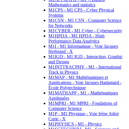
Mathematics and statistics
M1CPS - M1 CPS - Cyber Physical
Systems
M1CSN - M1 CSN - Computer Science
for Networks
M1CYBER - M1 Cyber - Cybersecurity
M1HPDA - M1 HPDA - High
Performance Data Analytics
M1I - M1 Informatique - Voie Jacques
Herbrand - X
M1IGD - M1 IGD - Interaction, Graphic
and Design
M1INTTRACPHY - M1 - International
Track in Physics
M1MAP - M1 Mathématiques et
Applications - Voie Jacques Hadamard -
École Polytechnique
M1MATHAPP - M1 - Mathématiques
Appliquées
M1MPRI - M1 MPRI - Foudations of
Computer Science
M1P - M1 Physique - Voie Irène Joliot
Curie - X
M1PHYSICS - M1 - Physics