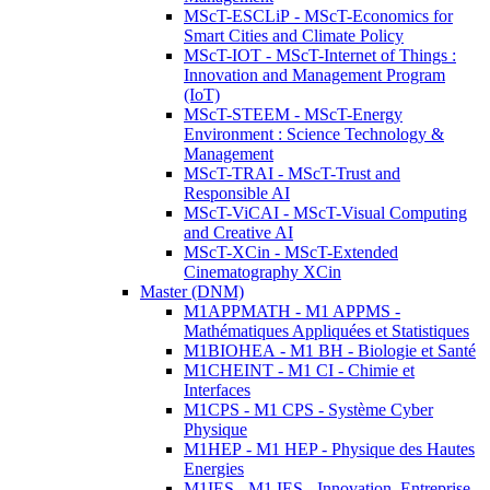
MScT-ESCLiP - MScT-Economics for
Smart Cities and Climate Policy
MScT-IOT - MScT-Internet of Things :
Innovation and Management Program
(IoT)
MScT-STEEM - MScT-Energy
Environment : Science Technology &
Management
MScT-TRAI - MScT-Trust and
Responsible AI
MScT-ViCAI - MScT-Visual Computing
and Creative AI
MScT-XCin - MScT-Extended
Cinematography XCin
Master (DNM)
M1APPMATH - M1 APPMS -
Mathématiques Appliquées et Statistiques
M1BIOHEA - M1 BH - Biologie et Santé
M1CHEINT - M1 CI - Chimie et
Interfaces
M1CPS - M1 CPS - Système Cyber
Physique
M1HEP - M1 HEP - Physique des Hautes
Energies
M1IES - M1 IES - Innovation, Entreprise