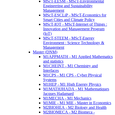
MScT-EESM - MScT-Environmental
Engineering and Sustainability
Management
MScT-ESCLiP - MScT-Economics for
Smart Cities and Climate Policy
MScT-IOT - MScT-Internet of Things :
Innovation and Management Program
(IoT)
MScT-STEEM - MScT-Energy
Environment : Science Technology &
Management
Master (DNM)
M1APPMATH - M1 Applied Mathematics
and statistics
M1CHEINT - M1 Chemistry and
Interfaces
M1CPS - M1 CPS - Cyber Physical
Systems
M1HEP - M1 High Energy Physics
M1MATHJHADA - M1 Mathematiques
Jacques Hadamard
M1MECHA - M1 Mechanics
M1MIE - M1 MIE - Master in Economics
M2BIOHEA - M2 Biology and Health
M2BIOMECA - M2 Biomeca -