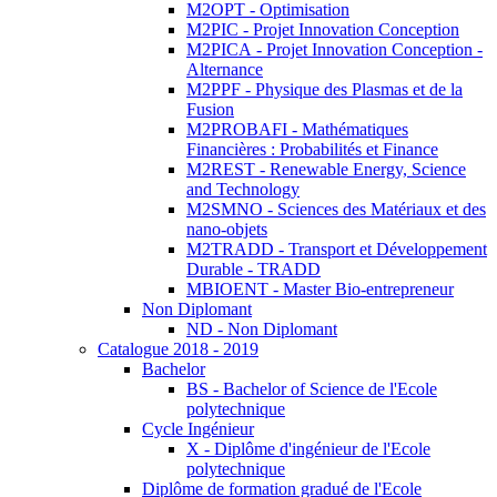
M2OPT - Optimisation
M2PIC - Projet Innovation Conception
M2PICA - Projet Innovation Conception -
Alternance
M2PPF - Physique des Plasmas et de la
Fusion
M2PROBAFI - Mathématiques
Financières : Probabilités et Finance
M2REST - Renewable Energy, Science
and Technology
M2SMNO - Sciences des Matériaux et des
nano-objets
M2TRADD - Transport et Développement
Durable - TRADD
MBIOENT - Master Bio-entrepreneur
Non Diplomant
ND - Non Diplomant
Catalogue 2018 - 2019
Bachelor
BS - Bachelor of Science de l'Ecole
polytechnique
Cycle Ingénieur
X - Diplôme d'ingénieur de l'Ecole
polytechnique
Diplôme de formation gradué de l'Ecole