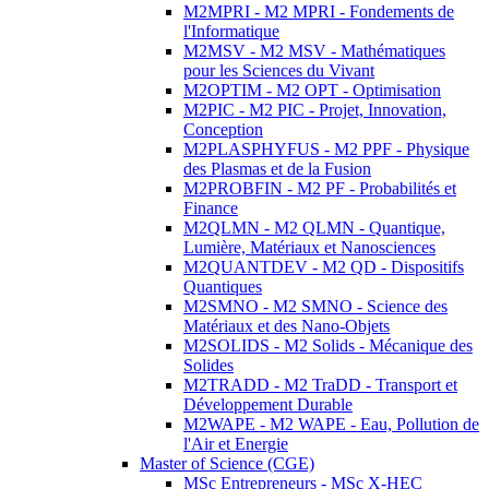
M2MPRI - M2 MPRI - Fondements de
l'Informatique
M2MSV - M2 MSV - Mathématiques
pour les Sciences du Vivant
M2OPTIM - M2 OPT - Optimisation
M2PIC - M2 PIC - Projet, Innovation,
Conception
M2PLASPHYFUS - M2 PPF - Physique
des Plasmas et de la Fusion
M2PROBFIN - M2 PF - Probabilités et
Finance
M2QLMN - M2 QLMN - Quantique,
Lumière, Matériaux et Nanosciences
M2QUANTDEV - M2 QD - Dispositifs
Quantiques
M2SMNO - M2 SMNO - Science des
Matériaux et des Nano-Objets
M2SOLIDS - M2 Solids - Mécanique des
Solides
M2TRADD - M2 TraDD - Transport et
Développement Durable
M2WAPE - M2 WAPE - Eau, Pollution de
l'Air et Energie
Master of Science (CGE)
MSc Entrepreneurs - MSc X-HEC