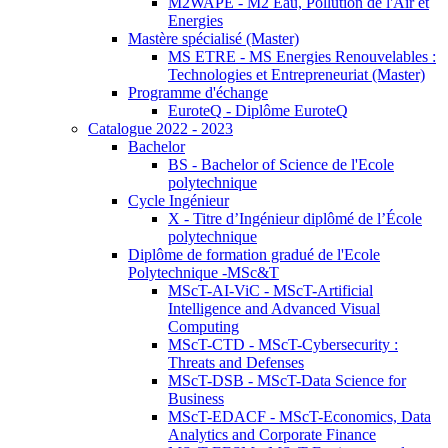
M2WAPE - M2 Eau, Pollution de l'Air et
Energies
Mastère spécialisé (Master)
MS ETRE - MS Energies Renouvelables :
Technologies et Entrepreneuriat (Master)
Programme d'échange
EuroteQ - Diplôme EuroteQ
Catalogue 2022 - 2023
Bachelor
BS - Bachelor of Science de l'Ecole
polytechnique
Cycle Ingénieur
X - Titre d’Ingénieur diplômé de l’École
polytechnique
Diplôme de formation gradué de l'Ecole
Polytechnique -MSc&T
MScT-AI-ViC - MScT-Artificial
Intelligence and Advanced Visual
Computing
MScT-CTD - MScT-Cybersecurity :
Threats and Defenses
MScT-DSB - MScT-Data Science for
Business
MScT-EDACF - MScT-Economics, Data
Analytics and Corporate Finance