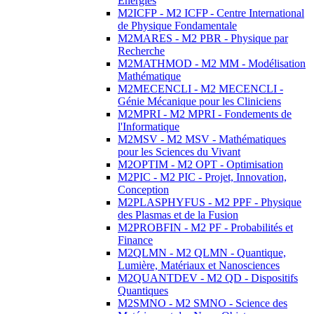
Energies
M2ICFP - M2 ICFP - Centre International
de Physique Fondamentale
M2MARES - M2 PBR - Physique par
Recherche
M2MATHMOD - M2 MM - Modélisation
Mathématique
M2MECENCLI - M2 MECENCLI -
Génie Mécanique pour les Cliniciens
M2MPRI - M2 MPRI - Fondements de
l'Informatique
M2MSV - M2 MSV - Mathématiques
pour les Sciences du Vivant
M2OPTIM - M2 OPT - Optimisation
M2PIC - M2 PIC - Projet, Innovation,
Conception
M2PLASPHYFUS - M2 PPF - Physique
des Plasmas et de la Fusion
M2PROBFIN - M2 PF - Probabilités et
Finance
M2QLMN - M2 QLMN - Quantique,
Lumière, Matériaux et Nanosciences
M2QUANTDEV - M2 QD - Dispositifs
Quantiques
M2SMNO - M2 SMNO - Science des