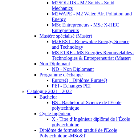
M2SOLIDS - M2 Solids - Solid
Mechanics
M2WAPE - M2 Water, Air, Pollution and
Energy
MSc Entrepreneurs - MSc X-HEC
Entrepreneurs
Mastère spécialisé (Master)
M2REST - Renewable Energy, Science
and Technology
MS ETRE - MS Energies Renouvelables :
Technologies & Entrepreneuriat (Master)
Non Diplomant
ND - Non Diplomant
Programme d'échange
EuroteQ - Diplôme EuroteQ
PEI - Echanges PEI
Catalogue 2021 - 2022
Bachelor
BS - Bachelor of Science de l'Ecole
polytechnique
Cycle Ingénieur
X - Titre d’Ingénieur diplômé de l’École
polytechnique
Diplôme de formation gradué de l'Ecole
Polytechnique -MSc&T