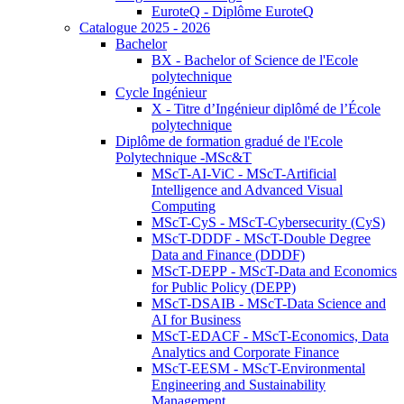
EuroteQ - Diplôme EuroteQ
Catalogue 2025 - 2026
Bachelor
BX - Bachelor of Science de l'Ecole
polytechnique
Cycle Ingénieur
X - Titre d’Ingénieur diplômé de l’École
polytechnique
Diplôme de formation gradué de l'Ecole
Polytechnique -MSc&T
MScT-AI-ViC - MScT-Artificial
Intelligence and Advanced Visual
Computing
MScT-CyS - MScT-Cybersecurity (CyS)
MScT-DDDF - MScT-Double Degree
Data and Finance (DDDF)
MScT-DEPP - MScT-Data and Economics
for Public Policy (DEPP)
MScT-DSAIB - MScT-Data Science and
AI for Business
MScT-EDACF - MScT-Economics, Data
Analytics and Corporate Finance
MScT-EESM - MScT-Environmental
Engineering and Sustainability
Management