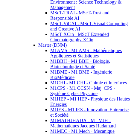
Environment : Science Technology &
Management
MScT-TRAI - MScT-Trust and
Responsible AI
MScT-ViCAI - MScT-Visual Computing
and Creative AI
MScT-XCin - MScT-Extended
Cinematography XCin
Master (DNM)
M1AMS - M1 AMS - Mathématiques
Appliquées et Statistiques
M1BBH - M1 BBH - Biologie,
Biotechnologie et Santé
M1BME - M1 BME - Ingénierie
BioMédicale
M1CHI - M1 CHI - Chimie et Interfaces
M1CPS - M1 CCSN - Maj. CPS -
Système Cyber Physique
M1HEP - M1 HEP - Physique des Hautes
Energies
M1IES - M1 IES - Innovation, Entreprise
et Société
M1MATHJHADA - M1 MJH -
Mathematiques Jacques Hadamard
M1MEC - M1 Mech - Mecanique