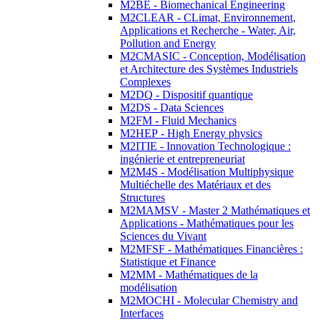
M2BE - Biomechanical Engineering
M2CLEAR - CLimat, Environnement,
Applications et Recherche - Water, Air,
Pollution and Energy
M2CMASIC - Conception, Modélisation
et Architecture des Systèmes Industriels
Complexes
M2DQ - Dispositif quantique
M2DS - Data Sciences
M2FM - Fluid Mechanics
M2HEP - High Energy physics
M2ITIE - Innovation Technologique :
ingénierie et entrepreneuriat
M2M4S - Modélisation Multiphysique
Multiéchelle des Matériaux et des
Structures
M2MAMSV - Master 2 Mathématiques et
Applications - Mathématiques pour les
Sciences du Vivant
M2MFSF - Mathématiques Financières :
Statistique et Finance
M2MM - Mathématiques de la
modélisation
M2MOCHI - Molecular Chemistry and
Interfaces