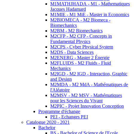
M1MATHJHADA - M1 - Mathematiques
Jacques Hadamard
M1MIE - M1 MiE - Master in Economics
M2BIOMECA - M2 Biomeca -
Biomechanics
M2BM - M2 Biomechanics
M2CFP - M2 CFP - Concepts in
Fundamental Physics
M2CPS - Cyber Physical System
M2DS - Data Sciences
M2ENERG - Master 2 Énergie
M2FLUIDS - M2 Fluids - Fluid
Mechanics
M2IGD - M2 IGD - Interaction, Graphic
and Design
M2MDA - M2 MdA - Mathématiques de
l'Aléatoire
M2MSV - M2 MSV - Mathématiques
pour les Sciences du Vivant
M2PIC - Projet Innovation Conception
Programme d'échange
PEI - Echanges PEI
Catalogue 2020 - 2021
Bachelor
BS - Bachelor of Science de l'Ecole