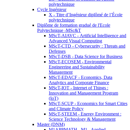
polytechnique
Cycle Ingénieur
X - Titre d’Ingénieur diplômé de l’École
polytechnique
Diplôme de formation gradué de l'Ecole
Polytechnique -MSc&T
MScT-AIAVC - Artificial Intelligence and
Advanced Visual Computing
MScT-CTD - Cybersecurity : Threats and
Defenses
MScT-DSB - Data Science for Business
MScT-ECOSEM - Environmental
Engineering and Sustainability
Management
MScT-EDACF - Economics, Data
Analytics and Corporate Finance
MScT-IOT - Internet of Things :
Innovation and Management Program
(IoT)
MScT-SCUP - Economics for Smart Cities
and Climate Policy
MScT-STEEM - Energy Environment :
Science Technology & Management
Master (DNM)
M1APPMATH - M1 - Applied