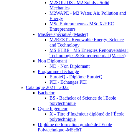
M2SOLIDS - M2 Solids - Solid
Mechanics
M2WAPE - M2 Water, Air, Pollution and
Energy
MSc Entrepreneurs - MSc X-HEC
Entrepreneurs
Mastère spécialisé (Master)
M2REST - Renewable Energy, Science
and Technology
MS ETRE - MS Energies Renouvelables :
Technologies & Entrepreneuriat (Master)
Non Diplomant
ND - Non Diplomant
Programme d'échange
EuroteQ - Diplôme EuroteQ
PEI - Echanges PEI
Catalogue 2021 - 2022
Bachelor
BS - Bachelor of Science de l'Ecole
polytechnique
Cycle Ingénieur
X - Titre d’Ingénieur diplômé de l’École
polytechnique
Diplôme de formation gradué de l'Ecole
Polytechnique -MSc&T