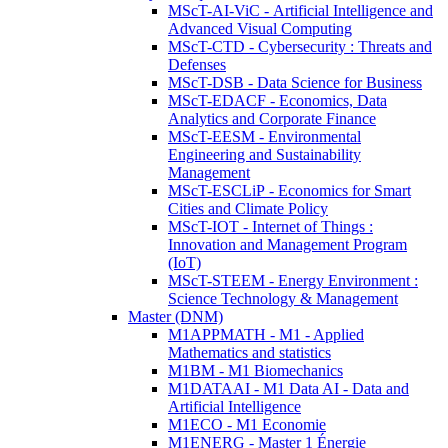
MScT-AI-ViC - Artificial Intelligence and
Advanced Visual Computing
MScT-CTD - Cybersecurity : Threats and
Defenses
MScT-DSB - Data Science for Business
MScT-EDACF - Economics, Data
Analytics and Corporate Finance
MScT-EESM - Environmental
Engineering and Sustainability
Management
MScT-ESCLiP - Economics for Smart
Cities and Climate Policy
MScT-IOT - Internet of Things :
Innovation and Management Program
(IoT)
MScT-STEEM - Energy Environment :
Science Technology & Management
Master (DNM)
M1APPMATH - M1 - Applied
Mathematics and statistics
M1BM - M1 Biomechanics
M1DATAAI - M1 Data AI - Data and
Artificial Intelligence
M1ECO - M1 Economie
M1ENERG - Master 1 Énergie