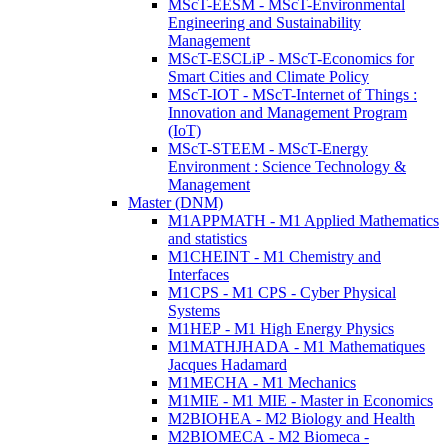
MScT-EESM - MScT-Environmental
Engineering and Sustainability
Management
MScT-ESCLiP - MScT-Economics for
Smart Cities and Climate Policy
MScT-IOT - MScT-Internet of Things :
Innovation and Management Program
(IoT)
MScT-STEEM - MScT-Energy
Environment : Science Technology &
Management
Master (DNM)
M1APPMATH - M1 Applied Mathematics
and statistics
M1CHEINT - M1 Chemistry and
Interfaces
M1CPS - M1 CPS - Cyber Physical
Systems
M1HEP - M1 High Energy Physics
M1MATHJHADA - M1 Mathematiques
Jacques Hadamard
M1MECHA - M1 Mechanics
M1MIE - M1 MIE - Master in Economics
M2BIOHEA - M2 Biology and Health
M2BIOMECA - M2 Biomeca -