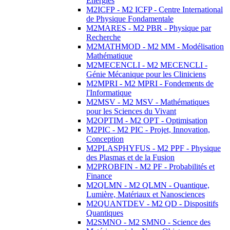
Energies
M2ICFP - M2 ICFP - Centre International
de Physique Fondamentale
M2MARES - M2 PBR - Physique par
Recherche
M2MATHMOD - M2 MM - Modélisation
Mathématique
M2MECENCLI - M2 MECENCLI -
Génie Mécanique pour les Cliniciens
M2MPRI - M2 MPRI - Fondements de
l'Informatique
M2MSV - M2 MSV - Mathématiques
pour les Sciences du Vivant
M2OPTIM - M2 OPT - Optimisation
M2PIC - M2 PIC - Projet, Innovation,
Conception
M2PLASPHYFUS - M2 PPF - Physique
des Plasmas et de la Fusion
M2PROBFIN - M2 PF - Probabilités et
Finance
M2QLMN - M2 QLMN - Quantique,
Lumière, Matériaux et Nanosciences
M2QUANTDEV - M2 QD - Dispositifs
Quantiques
M2SMNO - M2 SMNO - Science des