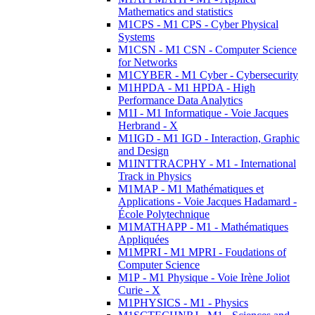
Mathematics and statistics
M1CPS - M1 CPS - Cyber Physical
Systems
M1CSN - M1 CSN - Computer Science
for Networks
M1CYBER - M1 Cyber - Cybersecurity
M1HPDA - M1 HPDA - High
Performance Data Analytics
M1I - M1 Informatique - Voie Jacques
Herbrand - X
M1IGD - M1 IGD - Interaction, Graphic
and Design
M1INTTRACPHY - M1 - International
Track in Physics
M1MAP - M1 Mathématiques et
Applications - Voie Jacques Hadamard -
École Polytechnique
M1MATHAPP - M1 - Mathématiques
Appliquées
M1MPRI - M1 MPRI - Foudations of
Computer Science
M1P - M1 Physique - Voie Irène Joliot
Curie - X
M1PHYSICS - M1 - Physics