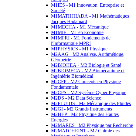
M1IES - M1 Innovation, Entreprise et
Société
M1MATHJHADA - M1 Mathématiques
Jacques Hadamard
M1MECHA - M1 Mécanique
M1MIE - M1 en Economie
M1MPRI - M1 Fondements de
l'Informatique MPRI
M1PHYSICS - M1 Physique
M2AAG - M2 Analyse, Arithmétique,
Géométrie
M2BIOHEA - M2 Biologie et Santé
M2BIOMECA - M2 Biomécanique et
Ingéniérie Biomédical
M2CFP - M2 Concepts en Physique
Fondamentale
M2CPS - M2 Système Cyber Physique
M2DS - M2 Data Science
M2FLUIDS - M2 Mécanique des Fluides
M2GI - M2 Grands Instruments
M2HEP - M2 Physique des Hautes
Energies
M2MARES - M2 Physique par Recherche
M2MATCHEINT - M2 Chimie des