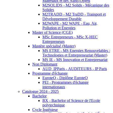
Matériaux et des Nano-Objets
M2SOLIDS - M2 Solids - Mécanique des
Solides
M2TRADD - M2 TraDD - Transport et
Développement Durable
M2WAPE - M2 WAPE - Eau, Air,
Pollution et Énergies
Master of Science (CGE)
MSc Entrepreneurs - MSc X-HEC
Entrepreneurs
Mastère spécialisé (Master)
MS ETRE - MS Energies Renouvelables :
Technologies et Entrepreneuriat (Master)
MS IE - MS Innovation et Entreprenariat
Non Diplomant
AUD_IPParis - AUDITEURS - IP Paris
Programme d'échange
EuroteQ - Diplôme EuroteQ
PEI - Programmes d'échange
internationaux
Catalogue 2024 - 2025
Bachelor
BX - Bachelor of Science de l'Ecole
polytechnique
Cycle Ingénieur