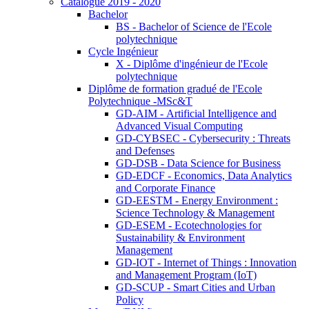
Catalogue 2019 - 2020
Bachelor
BS - Bachelor of Science de l'Ecole
polytechnique
Cycle Ingénieur
X - Diplôme d'ingénieur de l'Ecole
polytechnique
Diplôme de formation gradué de l'Ecole
Polytechnique -MSc&T
GD-AIM - Artificial Intelligence and
Advanced Visual Computing
GD-CYBSEC - Cybersecurity : Threats
and Defenses
GD-DSB - Data Science for Business
GD-EDCF - Economics, Data Analytics
and Corporate Finance
GD-EESTM - Energy Environment :
Science Technology & Management
GD-ESEM - Ecotechnologies for
Sustainability & Environment
Management
GD-IOT - Internet of Things : Innovation
and Management Program (IoT)
GD-SCUP - Smart Cities and Urban
Policy