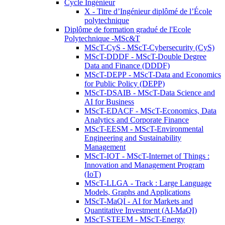
Cycle Ingénieur
X - Titre d’Ingénieur diplômé de l’École
polytechnique
Diplôme de formation gradué de l'Ecole
Polytechnique -MSc&T
MScT-CyS - MScT-Cybersecurity (CyS)
MScT-DDDF - MScT-Double Degree
Data and Finance (DDDF)
MScT-DEPP - MScT-Data and Economics
for Public Policy (DEPP)
MScT-DSAIB - MScT-Data Science and
AI for Business
MScT-EDACF - MScT-Economics, Data
Analytics and Corporate Finance
MScT-EESM - MScT-Environmental
Engineering and Sustainability
Management
MScT-IOT - MScT-Internet of Things :
Innovation and Management Program
(IoT)
MScT-LLGA - Track : Large Language
Models, Graphs and Applications
MScT-MaQI - AI for Markets and
Quantitative Investment (AI-MaQI)
MScT-STEEM - MScT-Energy