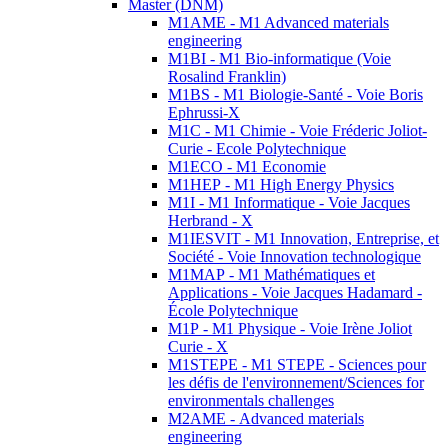
Master (DNM)
M1AME - M1 Advanced materials
engineering
M1BI - M1 Bio-informatique (Voie
Rosalind Franklin)
M1BS - M1 Biologie-Santé - Voie Boris
Ephrussi-X
M1C - M1 Chimie - Voie Fréderic Joliot-
Curie - Ecole Polytechnique
M1ECO - M1 Economie
M1HEP - M1 High Energy Physics
M1I - M1 Informatique - Voie Jacques
Herbrand - X
M1IESVIT - M1 Innovation, Entreprise, et
Société - Voie Innovation technologique
M1MAP - M1 Mathématiques et
Applications - Voie Jacques Hadamard -
École Polytechnique
M1P - M1 Physique - Voie Irène Joliot
Curie - X
M1STEPE - M1 STEPE - Sciences pour
les défis de l'environnement/Sciences for
environmentals challenges
M2AME - Advanced materials
engineering