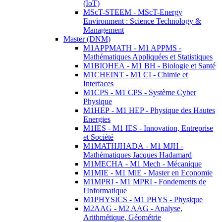
(IoT)
MScT-STEEM - MScT-Energy
Environment : Science Technology &
Management
Master (DNM)
M1APPMATH - M1 APPMS -
Mathématiques Appliquées et Statistiques
M1BIOHEA - M1 BH - Biologie et Santé
M1CHEINT - M1 CI - Chimie et
Interfaces
M1CPS - M1 CPS - Système Cyber
Physique
M1HEP - M1 HEP - Physique des Hautes
Energies
M1IES - M1 IES - Innovation, Entreprise
et Société
M1MATHJHADA - M1 MJH -
Mathématiques Jacques Hadamard
M1MECHA - M1 Mech - Mécanique
M1MIE - M1 MiE - Master en Economie
M1MPRI - M1 MPRI - Fondements de
l'Informatique
M1PHYSICS - M1 PHYS - Physique
M2AAG - M2 AAG - Analyse,
Arithmétique, Géométrie