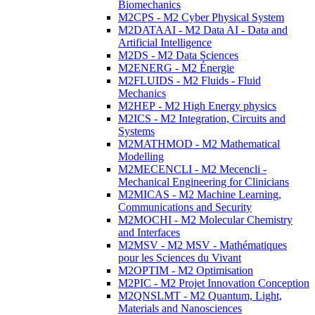
Biomechanics
M2CPS - M2 Cyber Physical System
M2DATAAI - M2 Data AI - Data and
Artificial Intelligence
M2DS - M2 Data Sciences
M2ENERG - M2 Énergie
M2FLUIDS - M2 Fluids - Fluid
Mechanics
M2HEP - M2 High Energy physics
M2ICS - M2 Integration, Circuits and
Systems
M2MATHMOD - M2 Mathematical
Modelling
M2MECENCLI - M2 Mecencli -
Mechanical Engineering for Clinicians
M2MICAS - M2 Machine Learning,
Communications and Security
M2MOCHI - M2 Molecular Chemistry
and Interfaces
M2MSV - M2 MSV - Mathématiques
pour les Sciences du Vivant
M2OPTIM - M2 Optimisation
M2PIC - M2 Projet Innovation Conception
M2QNSLMT - M2 Quantum, Light,
Materials and Nanosciences