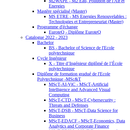
M2WAPE - M2 Eau, Pollution de l'Air et
Energies
Mastère spécialisé (Master)
MS ETRE - MS Energies Renouvelables :
Technologies et Entrepreneuriat (Master)
Programme d'échange
EuroteQ - Diplôme EuroteQ
Catalogue 2022 - 2023
Bachelor
BS - Bachelor of Science de l'Ecole
polytechnique
Cycle Ingénieur
X - Titre d’Ingénieur diplômé de l’École
polytechnique
Diplôme de formation gradué de l'Ecole
Polytechnique -MSc&T
MScT-AI-ViC - MScT-Artificial
Intelligence and Advanced Visual
Computing
MScT-CTD - MScT-Cybersecurity :
Threats and Defenses
MScT-DSB - MScT-Data Science for
Business
MScT-EDACF - MScT-Economics, Data
Analytics and Corporate Finance