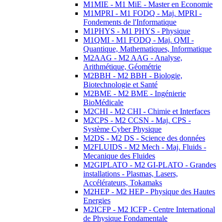
M1MIE - M1 MiE - Master en Economie
M1MPRI - M1 FODQ - Maj. MPRI -
Fondements de l'Informatique
M1PHYS - M1 PHYS - Physique
M1QMI - M1 FODQ - Maj. QMI -
Quantique, Mathematiques, Informatique
M2AAG - M2 AAG - Analyse,
Arithmétique, Géométrie
M2BBH - M2 BBH - Biologie,
Biotechnologie et Santé
M2BME - M2 BME - Ingénierie
BioMédicale
M2CHI - M2 CHI - Chimie et Interfaces
M2CPS - M2 CCSN - Maj. CPS -
Système Cyber Physique
M2DS - M2 DS - Science des données
M2FLUIDS - M2 Mech - Maj. Fluids -
Mecanique des Fluides
M2GIPLATO - M2 GI-PLATO - Grandes
installations - Plasmas, Lasers,
Accélérateurs, Tokamaks
M2HEP - M2 HEP - Physique des Hautes
Energies
M2ICFP - M2 ICFP - Centre International
de Physique Fondamentale