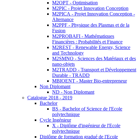
M2OPT - Optimisation
M2PIC - Projet Innovation Conception
M2PICA - Projet Innovation Conception -
Alternance
M2PPF - Physique des Plasmas et de la
Fusion
M2PROBAFI - Mathématiques
Financières : Probabilités et Finance
M2REST - Renewable Energy, Science
and Technology
M2SMNO - Sciences des Matériaux et des
nano-objets
M2TRADD - Transport et Développement
Durable - TRADD
MBIOENT - Master Bio-entrepreneur
Non Diplomant
ND - Non Diplomant
Catalogue 2018 - 2019
Bachelor
BS - Bachelor of Science de l'Ecole
polytechnique
Cycle Ingénieur
X - Diplôme d'ingénieur de l'Ecole
polytechnique
Diplôme de formation gradué de l'Ecole