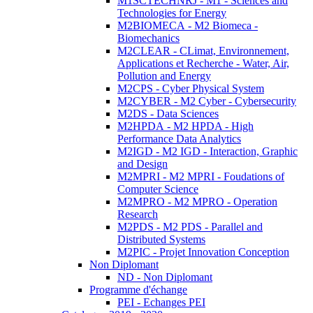
M1SCTECHNRJ - M1 - Sciences and
Technologies for Energy
M2BIOMECA - M2 Biomeca -
Biomechanics
M2CLEAR - CLimat, Environnement,
Applications et Recherche - Water, Air,
Pollution and Energy
M2CPS - Cyber Physical System
M2CYBER - M2 Cyber - Cybersecurity
M2DS - Data Sciences
M2HPDA - M2 HPDA - High
Performance Data Analytics
M2IGD - M2 IGD - Interaction, Graphic
and Design
M2MPRI - M2 MPRI - Foudations of
Computer Science
M2MPRO - M2 MPRO - Operation
Research
M2PDS - M2 PDS - Parallel and
Distributed Systems
M2PIC - Projet Innovation Conception
Non Diplomant
ND - Non Diplomant
Programme d'échange
PEI - Echanges PEI