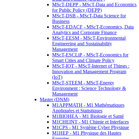
MScT-DEPP - MScT-Data and Economics
for Public Policy (DEPP)
MScT-DSB - MScT-Data Science for
Business
MScT-EDACF - MScT-Economics, Data
Analytics and Corporate Finance
MScT-EESM - MScT-Environmental
Engineering and Sustainability
Management
MScT-ESCLiP - MScT-Economics for
Smart Cities and Climate Policy
MScT-IOT - MScT-Internet of Things :
Innovation and Management Program
(IoT)
MScT-STEEM - MScT-Energy
Environment : Science Technology &
Management
Master (DNM)
M1APPMATH - M1 Mathématiques
Appliquées et Statistiques
M1BIOHEA - M1 Biologie et Santé
M1CHEINT - M1 Chimie et Interfaces
M1CPS - M1 Système Cyber Physique
M1HEP - M1 Physique des Hautes
Energies