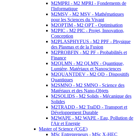
M2MPRI - M2 MPRI - Fondements de
l'Informatique
M2MSV - M2 MSV - Mathématiques
pour les Sciences du Vivant
M2OPTIM - M2 OPT - Optimisation
M2PIC - M2 PIC - Projet, Innovation,
Conception
M2PLASPHYFUS - M2 PPF - Physique
des Plasmas et de la Fusion
M2PROBFIN - M2 PF - Probabilités et
Finance
M2QLMN - M2 QLMN - Quantique,
Lumière, Matériaux et Nanosciences
M2QUANTDEV - M2 QD - Dispositifs
Quantiques
M2SMNO - M2 SMNO - Science des
Matériaux et des Nano-Objets
M2SOLIDS - M2 Solids - Mécanique des
Solides
M2TRADD - M2 TraDD - Transport et
Développement Durable
M2WAPE - M2 WAPE - Eau, Pollution de
l'Air et Energie
Master of Science (CGE)
MSc Entrepreneurs - MSc X-HEC