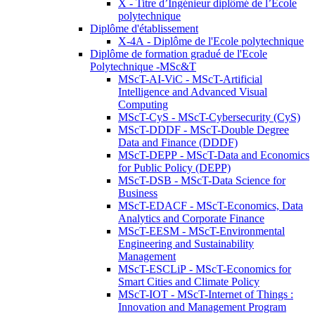
X - Titre d’Ingénieur diplômé de l’École
polytechnique
Diplôme d'établissement
X-4A - Diplôme de l'Ecole polytechnique
Diplôme de formation gradué de l'Ecole
Polytechnique -MSc&T
MScT-AI-ViC - MScT-Artificial
Intelligence and Advanced Visual
Computing
MScT-CyS - MScT-Cybersecurity (CyS)
MScT-DDDF - MScT-Double Degree
Data and Finance (DDDF)
MScT-DEPP - MScT-Data and Economics
for Public Policy (DEPP)
MScT-DSB - MScT-Data Science for
Business
MScT-EDACF - MScT-Economics, Data
Analytics and Corporate Finance
MScT-EESM - MScT-Environmental
Engineering and Sustainability
Management
MScT-ESCLiP - MScT-Economics for
Smart Cities and Climate Policy
MScT-IOT - MScT-Internet of Things :
Innovation and Management Program