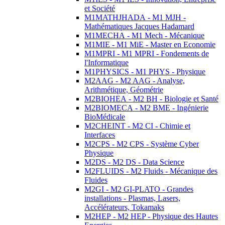
et Société
M1MATHJHADA - M1 MJH -
Mathématiques Jacques Hadamard
M1MECHA - M1 Mech - Mécanique
M1MIE - M1 MiE - Master en Economie
M1MPRI - M1 MPRI - Fondements de
l'Informatique
M1PHYSICS - M1 PHYS - Physique
M2AAG - M2 AAG - Analyse,
Arithmétique, Géométrie
M2BIOHEA - M2 BH - Biologie et Santé
M2BIOMECA - M2 BME - Ingénierie
BioMédicale
M2CHEINT - M2 CI - Chimie et
Interfaces
M2CPS - M2 CPS - Système Cyber
Physique
M2DS - M2 DS - Data Science
M2FLUIDS - M2 Fluids - Mécanique des
Fluides
M2GI - M2 GI-PLATO - Grandes
installations - Plasmas, Lasers,
Accélérateurs, Tokamaks
M2HEP - M2 HEP - Physique des Hautes