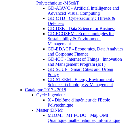
Polytechnique -MSc&T
GD-AIAVC - Artificial Intelligence and
Advanced Visual Computing
GD-CTD - Cybersecurity : Threats &
Defenses
GD-DSB - Data Science for Business
GD-ECOSEM - Ecotechnologies for
Sustainability & Environment
Management
GD-EDACF - Economics, Data Analytics
and Corporate Finance
GD-IOT - Internet of Things : Innovation
and Management Program (IoT)
GD-SCUP - Smart Cities and Urban
Policy
GD-STEEM - Energy Environment :
Science Technology & Management
Catalogue 2017 - 2018
Cycle Ingénieur
X - Diplôme d'ingénieur de l'Ecole
Polytechnique
Master (DNM)
M1QMI - M1 FODQ - Maj. QMI -
Quantique, mathematiques, informatique