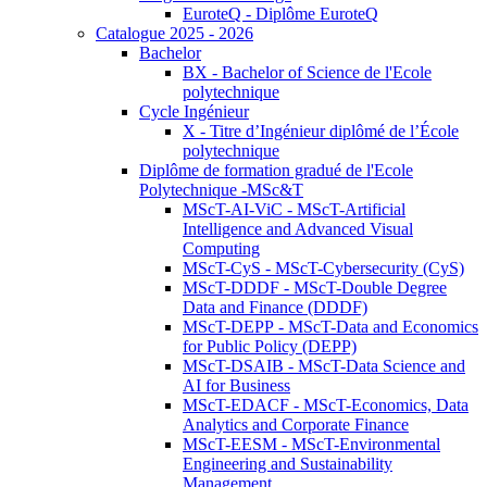
EuroteQ - Diplôme EuroteQ
Catalogue 2025 - 2026
Bachelor
BX - Bachelor of Science de l'Ecole
polytechnique
Cycle Ingénieur
X - Titre d’Ingénieur diplômé de l’École
polytechnique
Diplôme de formation gradué de l'Ecole
Polytechnique -MSc&T
MScT-AI-ViC - MScT-Artificial
Intelligence and Advanced Visual
Computing
MScT-CyS - MScT-Cybersecurity (CyS)
MScT-DDDF - MScT-Double Degree
Data and Finance (DDDF)
MScT-DEPP - MScT-Data and Economics
for Public Policy (DEPP)
MScT-DSAIB - MScT-Data Science and
AI for Business
MScT-EDACF - MScT-Economics, Data
Analytics and Corporate Finance
MScT-EESM - MScT-Environmental
Engineering and Sustainability
Management