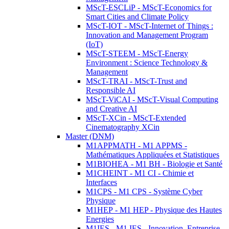
MScT-ESCLiP - MScT-Economics for
Smart Cities and Climate Policy
MScT-IOT - MScT-Internet of Things :
Innovation and Management Program
(IoT)
MScT-STEEM - MScT-Energy
Environment : Science Technology &
Management
MScT-TRAI - MScT-Trust and
Responsible AI
MScT-ViCAI - MScT-Visual Computing
and Creative AI
MScT-XCin - MScT-Extended
Cinematography XCin
Master (DNM)
M1APPMATH - M1 APPMS -
Mathématiques Appliquées et Statistiques
M1BIOHEA - M1 BH - Biologie et Santé
M1CHEINT - M1 CI - Chimie et
Interfaces
M1CPS - M1 CPS - Système Cyber
Physique
M1HEP - M1 HEP - Physique des Hautes
Energies
M1IES - M1 IES - Innovation, Entreprise