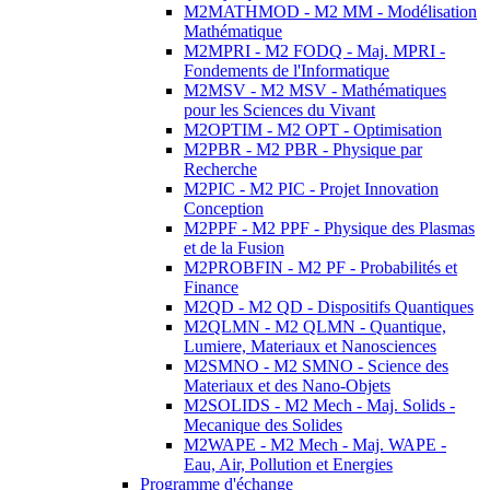
M2MATHMOD - M2 MM - Modélisation
Mathématique
M2MPRI - M2 FODQ - Maj. MPRI -
Fondements de l'Informatique
M2MSV - M2 MSV - Mathématiques
pour les Sciences du Vivant
M2OPTIM - M2 OPT - Optimisation
M2PBR - M2 PBR - Physique par
Recherche
M2PIC - M2 PIC - Projet Innovation
Conception
M2PPF - M2 PPF - Physique des Plasmas
et de la Fusion
M2PROBFIN - M2 PF - Probabilités et
Finance
M2QD - M2 QD - Dispositifs Quantiques
M2QLMN - M2 QLMN - Quantique,
Lumiere, Materiaux et Nanosciences
M2SMNO - M2 SMNO - Science des
Materiaux et des Nano-Objets
M2SOLIDS - M2 Mech - Maj. Solids -
Mecanique des Solides
M2WAPE - M2 Mech - Maj. WAPE -
Eau, Air, Pollution et Energies
Programme d'échange