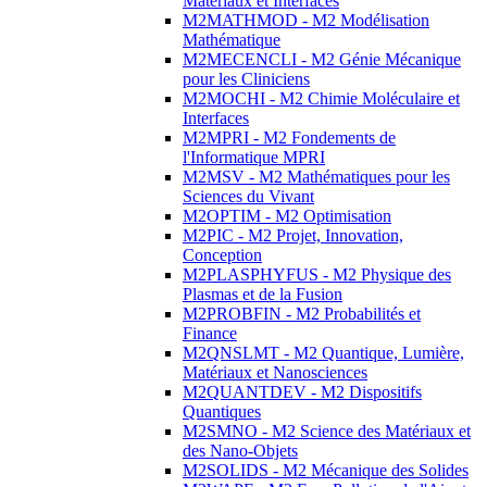
Matériaux et Interfaces
M2MATHMOD - M2 Modélisation
Mathématique
M2MECENCLI - M2 Génie Mécanique
pour les Cliniciens
M2MOCHI - M2 Chimie Moléculaire et
Interfaces
M2MPRI - M2 Fondements de
l'Informatique MPRI
M2MSV - M2 Mathématiques pour les
Sciences du Vivant
M2OPTIM - M2 Optimisation
M2PIC - M2 Projet, Innovation,
Conception
M2PLASPHYFUS - M2 Physique des
Plasmas et de la Fusion
M2PROBFIN - M2 Probabilités et
Finance
M2QNSLMT - M2 Quantique, Lumière,
Matériaux et Nanosciences
M2QUANTDEV - M2 Dispositifs
Quantiques
M2SMNO - M2 Science des Matériaux et
des Nano-Objets
M2SOLIDS - M2 Mécanique des Solides