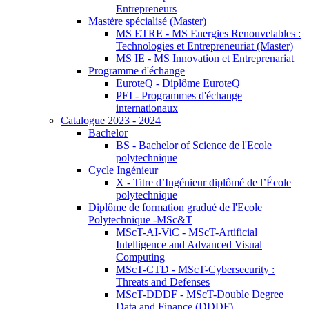
Entrepreneurs
Mastère spécialisé (Master)
MS ETRE - MS Energies Renouvelables :
Technologies et Entrepreneuriat (Master)
MS IE - MS Innovation et Entreprenariat
Programme d'échange
EuroteQ - Diplôme EuroteQ
PEI - Programmes d'échange
internationaux
Catalogue 2023 - 2024
Bachelor
BS - Bachelor of Science de l'Ecole
polytechnique
Cycle Ingénieur
X - Titre d’Ingénieur diplômé de l’École
polytechnique
Diplôme de formation gradué de l'Ecole
Polytechnique -MSc&T
MScT-AI-ViC - MScT-Artificial
Intelligence and Advanced Visual
Computing
MScT-CTD - MScT-Cybersecurity :
Threats and Defenses
MScT-DDDF - MScT-Double Degree
Data and Finance (DDDF)