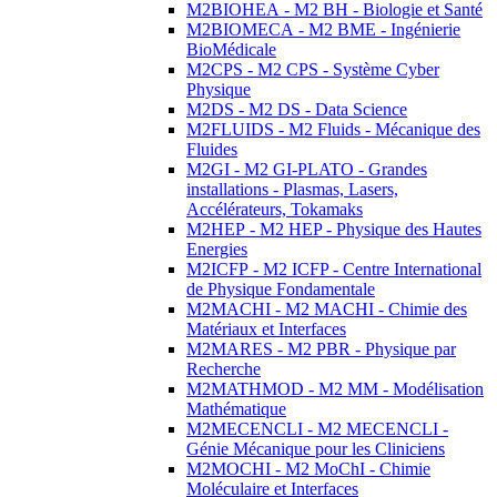
M2BIOHEA - M2 BH - Biologie et Santé
M2BIOMECA - M2 BME - Ingénierie
BioMédicale
M2CPS - M2 CPS - Système Cyber
Physique
M2DS - M2 DS - Data Science
M2FLUIDS - M2 Fluids - Mécanique des
Fluides
M2GI - M2 GI-PLATO - Grandes
installations - Plasmas, Lasers,
Accélérateurs, Tokamaks
M2HEP - M2 HEP - Physique des Hautes
Energies
M2ICFP - M2 ICFP - Centre International
de Physique Fondamentale
M2MACHI - M2 MACHI - Chimie des
Matériaux et Interfaces
M2MARES - M2 PBR - Physique par
Recherche
M2MATHMOD - M2 MM - Modélisation
Mathématique
M2MECENCLI - M2 MECENCLI -
Génie Mécanique pour les Cliniciens
M2MOCHI - M2 MoChI - Chimie
Moléculaire et Interfaces