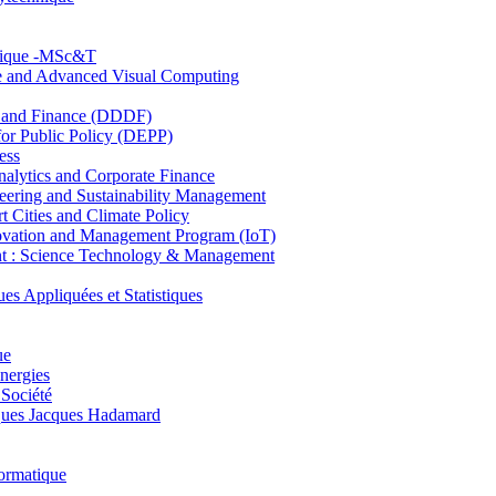
hnique -MSc&T
ce and Advanced Visual Computing
and Finance (DDDF)
r Public Policy (DEPP)
ess
ytics and Corporate Finance
ring and Sustainability Management
Cities and Climate Policy
ovation and Management Program (IoT)
: Science Technology & Management
ppliquées et Statistiques
ue
nergies
 Société
es Jacques Hadamard
ormatique