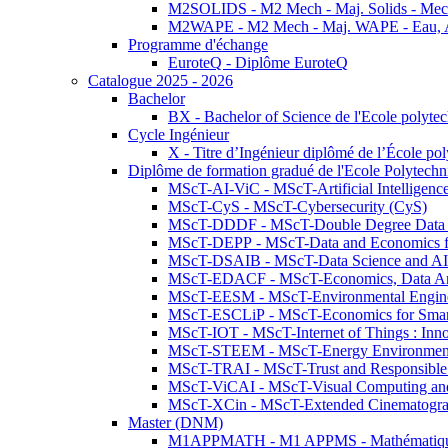
M2SOLIDS - M2 Mech - Maj. Solids - Meca
M2WAPE - M2 Mech - Maj. WAPE - Eau, Air
Programme d'échange
EuroteQ - Diplôme EuroteQ
Catalogue 2025 - 2026
Bachelor
BX - Bachelor of Science de l'Ecole polyte
Cycle Ingénieur
X - Titre d’Ingénieur diplômé de l’École po
Diplôme de formation gradué de l'Ecole Polytec
MScT-AI-ViC - MScT-Artificial Intelligen
MScT-CyS - MScT-Cybersecurity (CyS)
MScT-DDDF - MScT-Double Degree Data 
MScT-DEPP - MScT-Data and Economics fo
MScT-DSAIB - MScT-Data Science and AI 
MScT-EDACF - MScT-Economics, Data Anal
MScT-EESM - MScT-Environmental Enginee
MScT-ESCLiP - MScT-Economics for Smart 
MScT-IOT - MScT-Internet of Things : Inn
MScT-STEEM - MScT-Energy Environment 
MScT-TRAI - MScT-Trust and Responsible
MScT-ViCAI - MScT-Visual Computing and
MScT-XCin - MScT-Extended Cinematogr
Master (DNM)
M1APPMATH - M1 APPMS - Mathématiques A