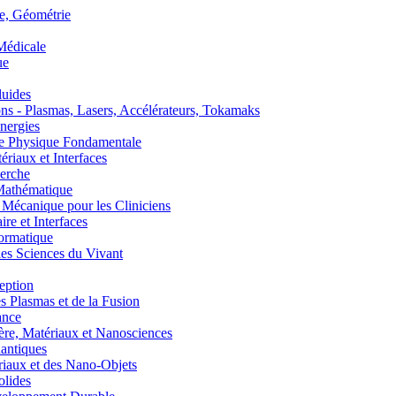
, Géométrie
édicale
ue
uides
s - Plasmas, Lasers, Accélérateurs, Tokamaks
nergies
de Physique Fondamentale
aux et Interfaces
erche
athématique
anique pour les Cliniciens
 et Interfaces
ormatique
s Sciences du Vivant
eption
lasmas et de la Fusion
ance
, Matériaux et Nanosciences
ntiques
aux et des Nano-Objets
lides