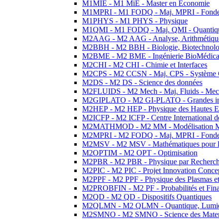
M1MIE - M1 MiE - Master en Economie
M1MPRI - M1 FODQ - Maj. MPRI - Fondeme
M1PHYS - M1 PHYS - Physique
M1QMI - M1 FODQ - Maj. QMI - Quantique
M2AAG - M2 AAG - Analyse, Arithmétique
M2BBH - M2 BBH - Biologie, Biotechnolog
M2BME - M2 BME - Ingénierie BioMédica
M2CHI - M2 CHI - Chimie et Interfaces
M2CPS - M2 CCSN - Maj. CPS - Système 
M2DS - M2 DS - Science des données
M2FLUIDS - M2 Mech - Maj. Fluids - Meca
M2GIPLATO - M2 GI-PLATO - Grandes instal
M2HEP - M2 HEP - Physique des Hautes E
M2ICFP - M2 ICFP - Centre International 
M2MATHMOD - M2 MM - Modélisation M
M2MPRI - M2 FODQ - Maj. MPRI - Fondeme
M2MSV - M2 MSV - Mathématiques pour le
M2OPTIM - M2 OPT - Optimisation
M2PBR - M2 PBR - Physique par Recherc
M2PIC - M2 PIC - Projet Innovation Conce
M2PPF - M2 PPF - Physique des Plasmas et
M2PROBFIN - M2 PF - Probabilités et Fin
M2QD - M2 QD - Dispositifs Quantiques
M2QLMN - M2 QLMN - Quantique, Lumiere
M2SMNO - M2 SMNO - Science des Materi