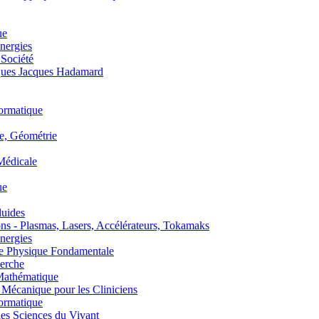
ue
nergies
 Société
es Jacques Hadamard
ormatique
, Géométrie
édicale
ue
uides
s - Plasmas, Lasers, Accélérateurs, Tokamaks
nergies
de Physique Fondamentale
erche
athématique
anique pour les Cliniciens
ormatique
s Sciences du Vivant