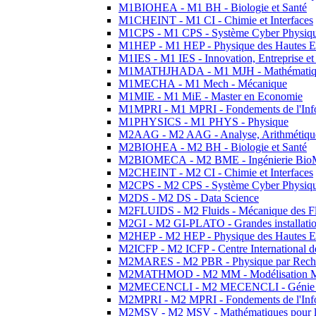
M1BIOHEA - M1 BH - Biologie et Santé
M1CHEINT - M1 CI - Chimie et Interfaces
M1CPS - M1 CPS - Système Cyber Physiq
M1HEP - M1 HEP - Physique des Hautes E
M1IES - M1 IES - Innovation, Entreprise et
M1MATHJHADA - M1 MJH - Mathématiqu
M1MECHA - M1 Mech - Mécanique
M1MIE - M1 MiE - Master en Economie
M1MPRI - M1 MPRI - Fondements de l'Inf
M1PHYSICS - M1 PHYS - Physique
M2AAG - M2 AAG - Analyse, Arithmétique
M2BIOHEA - M2 BH - Biologie et Santé
M2BIOMECA - M2 BME - Ingénierie BioM
M2CHEINT - M2 CI - Chimie et Interfaces
M2CPS - M2 CPS - Système Cyber Physiq
M2DS - M2 DS - Data Science
M2FLUIDS - M2 Fluids - Mécanique des Fl
M2GI - M2 GI-PLATO - Grandes installation
M2HEP - M2 HEP - Physique des Hautes E
M2ICFP - M2 ICFP - Centre International 
M2MARES - M2 PBR - Physique par Rech
M2MATHMOD - M2 MM - Modélisation M
M2MECENCLI - M2 MECENCLI - Génie Méc
M2MPRI - M2 MPRI - Fondements de l'Inf
M2MSV - M2 MSV - Mathématiques pour le