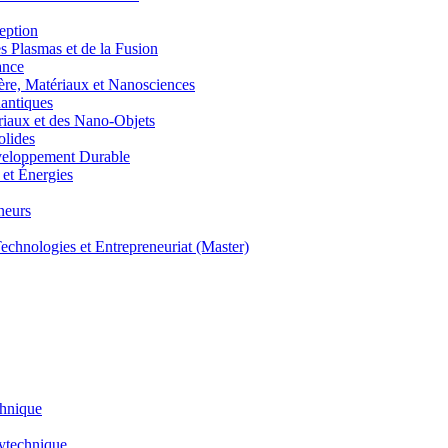
eption
lasmas et de la Fusion
ance
, Matériaux et Nanosciences
ntiques
aux et des Nano-Objets
lides
eloppement Durable
et Énergies
neurs
hnologies et Entrepreneuriat (Master)
chnique
lytechnique