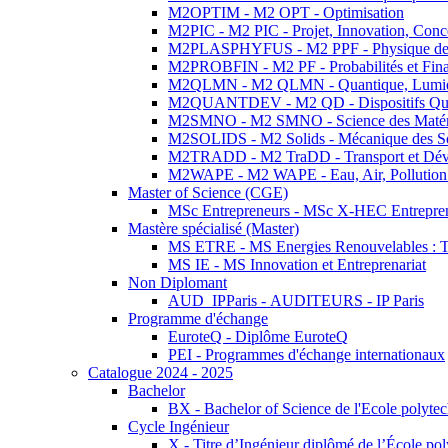
M2OPTIM - M2 OPT - Optimisation
M2PIC - M2 PIC - Projet, Innovation, Conc
M2PLASPHYFUS - M2 PPF - Physique des P
M2PROBFIN - M2 PF - Probabilités et Fin
M2QLMN - M2 QLMN - Quantique, Lumière
M2QUANTDEV - M2 QD - Dispositifs Qua
M2SMNO - M2 SMNO - Science des Matéri
M2SOLIDS - M2 Solids - Mécanique des So
M2TRADD - M2 TraDD - Transport et Dév
M2WAPE - M2 WAPE - Eau, Air, Pollution 
Master of Science (CGE)
MSc Entrepreneurs - MSc X-HEC Entrepre
Mastère spécialisé (Master)
MS ETRE - MS Energies Renouvelables : Tec
MS IE - MS Innovation et Entreprenariat
Non Diplomant
AUD_IPParis - AUDITEURS - IP Paris
Programme d'échange
EuroteQ - Diplôme EuroteQ
PEI - Programmes d'échange internationaux
Catalogue 2024 - 2025
Bachelor
BX - Bachelor of Science de l'Ecole polyte
Cycle Ingénieur
X - Titre d’Ingénieur diplômé de l’École po