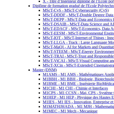
X - Titre d’Ingénieur diplômé de l’École po
Diplôme de formation gradué de l'Ecole Polytec
MScT-CyS - MScT-Cybersecurity (CyS)
MScT-DDDF - MScT-Double Degree Data 
MScT-DEPP - MScT-Data and Economics fo
MScT-DSAIB - MScT-Data Science and AI 
MScT-EDACF - MScT-Economics, Data Anal
MScT-EESM - MScT-Environmental Enginee
MScT-IOT - MScT-Internet of Things : Inn
MScT-LLGA - Track : Large Language Mode
MScT-MaQI - AI for Markets and Quantitat
MScT-STEEM - MScT-Energy Environment 
MScT-TRAI - MScT-Trust and Responsible
MScT-ViCAI - MScT-Visual Computing and
MScT-XCin - MScT-Extended Cinematogr
Master (DNM)
M1AMS - M1 AMS - Mathématiques Appliqué
M1BBH - M1 BBH - Biologie, Biotechnolog
M1BME - M1 BME - Ingénierie BioMédica
M1CHI - M1 CHI - Chimie et Interfaces
M1CPS - M1 CCSN - Maj. CPS - Système 
M1HEP - M1 HEP - Physique des Hautes E
M1IES - M1 IES - Innovation, Entreprise et
M1MATHJHADA - M1 MJH - Mathematiqu
M1MEC - M1 Mech - Mecanique