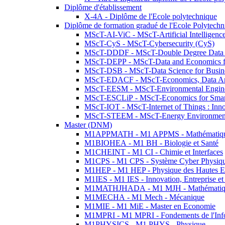
Diplôme d'établissement
X-4A - Diplôme de l'Ecole polytechnique
Diplôme de formation gradué de l'Ecole Polytec
MScT-AI-ViC - MScT-Artificial Intelligen
MScT-CyS - MScT-Cybersecurity (CyS)
MScT-DDDF - MScT-Double Degree Data 
MScT-DEPP - MScT-Data and Economics fo
MScT-DSB - MScT-Data Science for Busin
MScT-EDACF - MScT-Economics, Data Anal
MScT-EESM - MScT-Environmental Enginee
MScT-ESCLiP - MScT-Economics for Smart 
MScT-IOT - MScT-Internet of Things : Inn
MScT-STEEM - MScT-Energy Environment 
Master (DNM)
M1APPMATH - M1 APPMS - Mathématiques A
M1BIOHEA - M1 BH - Biologie et Santé
M1CHEINT - M1 CI - Chimie et Interfaces
M1CPS - M1 CPS - Système Cyber Physiq
M1HEP - M1 HEP - Physique des Hautes E
M1IES - M1 IES - Innovation, Entreprise et
M1MATHJHADA - M1 MJH - Mathématiqu
M1MECHA - M1 Mech - Mécanique
M1MIE - M1 MiE - Master en Economie
M1MPRI - M1 MPRI - Fondements de l'Inf
M1PHYSICS - M1 PHYS - Physique