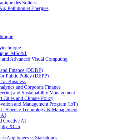
nique des Solides
, Pollution et Energies
chnique
lytechnique
hnique -MSc&T
ce and Advanced Visual Computing
and Finance (DDDF)
r Public Policy (DEPP)
for Business
ytics and Corporate Finance
ring and Sustainability Management
Cities and Climate Policy
ovation and Management Program (IoT)
: Science Technology & Management
 AI
 Creative AI
aphy XCin
ppliquées et Statistiques