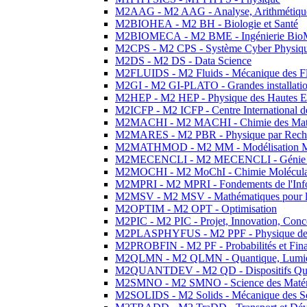
M2AAG - M2 AAG - Analyse, Arithmétique
M2BIOHEA - M2 BH - Biologie et Santé
M2BIOMECA - M2 BME - Ingénierie BioM
M2CPS - M2 CPS - Système Cyber Physiq
M2DS - M2 DS - Data Science
M2FLUIDS - M2 Fluids - Mécanique des Fl
M2GI - M2 GI-PLATO - Grandes installation
M2HEP - M2 HEP - Physique des Hautes E
M2ICFP - M2 ICFP - Centre International 
M2MACHI - M2 MACHI - Chimie des Matéri
M2MARES - M2 PBR - Physique par Rech
M2MATHMOD - M2 MM - Modélisation M
M2MECENCLI - M2 MECENCLI - Génie Méc
M2MOCHI - M2 MoChI - Chimie Moléculaire
M2MPRI - M2 MPRI - Fondements de l'Inf
M2MSV - M2 MSV - Mathématiques pour le
M2OPTIM - M2 OPT - Optimisation
M2PIC - M2 PIC - Projet, Innovation, Conc
M2PLASPHYFUS - M2 PPF - Physique des P
M2PROBFIN - M2 PF - Probabilités et Fin
M2QLMN - M2 QLMN - Quantique, Lumière
M2QUANTDEV - M2 QD - Dispositifs Qua
M2SMNO - M2 SMNO - Science des Matéri
M2SOLIDS - M2 Solids - Mécanique des So