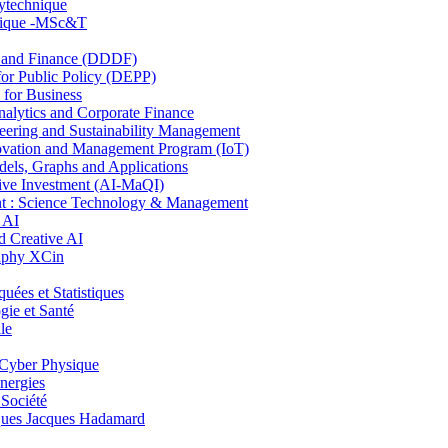
lytechnique
hnique -MSc&T
and Finance (DDDF)
r Public Policy (DEPP)
for Business
ytics and Corporate Finance
ring and Sustainability Management
ovation and Management Program (IoT)
ls, Graphs and Applications
ive Investment (AI-MaQI)
: Science Technology & Management
 AI
 Creative AI
aphy XCin
es et Statistiques
ie et Santé
le
Cyber Physique
nergies
 Société
es Jacques Hadamard