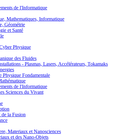
nts de l'Informatique
, Mathematiques, Informatique
, Géométrie
ie et Santé
le
Cyber Physique
nique des Fluides
lations - Plasmas, Lasers, Accélérateurs, Tokamaks
nergies
de Physique Fondamentale
athématique
nts de l'Informatique
s Sciences du Vivant
he
ption
 de la Fusion
ance
, Materiaux et Nanosciences
aux et des Nano-Objets