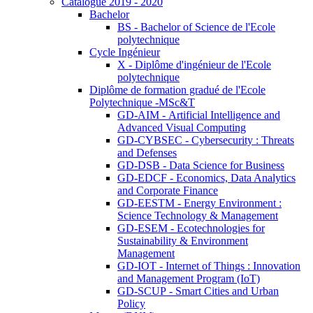
Catalogue 2019 - 2020
Bachelor
BS - Bachelor of Science de l'Ecole
polytechnique
Cycle Ingénieur
X - Diplôme d'ingénieur de l'Ecole
polytechnique
Diplôme de formation gradué de l'Ecole
Polytechnique -MSc&T
GD-AIM - Artificial Intelligence and
Advanced Visual Computing
GD-CYBSEC - Cybersecurity : Threats
and Defenses
GD-DSB - Data Science for Business
GD-EDCF - Economics, Data Analytics
and Corporate Finance
GD-EESTM - Energy Environment :
Science Technology & Management
GD-ESEM - Ecotechnologies for
Sustainability & Environment
Management
GD-IOT - Internet of Things : Innovation
and Management Program (IoT)
GD-SCUP - Smart Cities and Urban
Policy