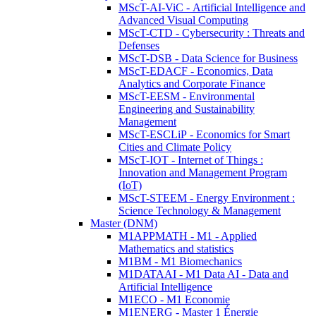
MScT-AI-ViC - Artificial Intelligence and
Advanced Visual Computing
MScT-CTD - Cybersecurity : Threats and
Defenses
MScT-DSB - Data Science for Business
MScT-EDACF - Economics, Data
Analytics and Corporate Finance
MScT-EESM - Environmental
Engineering and Sustainability
Management
MScT-ESCLiP - Economics for Smart
Cities and Climate Policy
MScT-IOT - Internet of Things :
Innovation and Management Program
(IoT)
MScT-STEEM - Energy Environment :
Science Technology & Management
Master (DNM)
M1APPMATH - M1 - Applied
Mathematics and statistics
M1BM - M1 Biomechanics
M1DATAAI - M1 Data AI - Data and
Artificial Intelligence
M1ECO - M1 Economie
M1ENERG - Master 1 Énergie