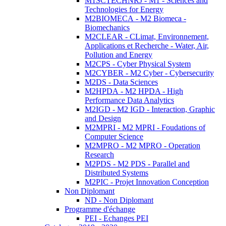
M1SCTECHNRJ - M1 - Sciences and
Technologies for Energy
M2BIOMECA - M2 Biomeca -
Biomechanics
M2CLEAR - CLimat, Environnement,
Applications et Recherche - Water, Air,
Pollution and Energy
M2CPS - Cyber Physical System
M2CYBER - M2 Cyber - Cybersecurity
M2DS - Data Sciences
M2HPDA - M2 HPDA - High
Performance Data Analytics
M2IGD - M2 IGD - Interaction, Graphic
and Design
M2MPRI - M2 MPRI - Foudations of
Computer Science
M2MPRO - M2 MPRO - Operation
Research
M2PDS - M2 PDS - Parallel and
Distributed Systems
M2PIC - Projet Innovation Conception
Non Diplomant
ND - Non Diplomant
Programme d'échange
PEI - Echanges PEI