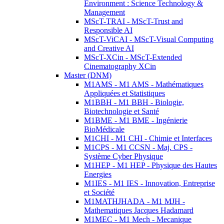
Environment : Science Technology &
Management
MScT-TRAI - MScT-Trust and
Responsible AI
MScT-ViCAI - MScT-Visual Computing
and Creative AI
MScT-XCin - MScT-Extended
Cinematography XCin
Master (DNM)
M1AMS - M1 AMS - Mathématiques
Appliquées et Statistiques
M1BBH - M1 BBH - Biologie,
Biotechnologie et Santé
M1BME - M1 BME - Ingénierie
BioMédicale
M1CHI - M1 CHI - Chimie et Interfaces
M1CPS - M1 CCSN - Maj. CPS -
Système Cyber Physique
M1HEP - M1 HEP - Physique des Hautes
Energies
M1IES - M1 IES - Innovation, Entreprise
et Société
M1MATHJHADA - M1 MJH -
Mathematiques Jacques Hadamard
M1MEC - M1 Mech - Mecanique