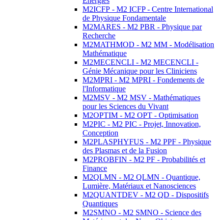
Energies
M2ICFP - M2 ICFP - Centre International
de Physique Fondamentale
M2MARES - M2 PBR - Physique par
Recherche
M2MATHMOD - M2 MM - Modélisation
Mathématique
M2MECENCLI - M2 MECENCLI -
Génie Mécanique pour les Cliniciens
M2MPRI - M2 MPRI - Fondements de
l'Informatique
M2MSV - M2 MSV - Mathématiques
pour les Sciences du Vivant
M2OPTIM - M2 OPT - Optimisation
M2PIC - M2 PIC - Projet, Innovation,
Conception
M2PLASPHYFUS - M2 PPF - Physique
des Plasmas et de la Fusion
M2PROBFIN - M2 PF - Probabilités et
Finance
M2QLMN - M2 QLMN - Quantique,
Lumière, Matériaux et Nanosciences
M2QUANTDEV - M2 QD - Dispositifs
Quantiques
M2SMNO - M2 SMNO - Science des