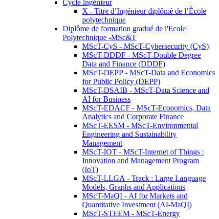
Cycle Ingénieur
X - Titre d’Ingénieur diplômé de l’École
polytechnique
Diplôme de formation gradué de l'Ecole
Polytechnique -MSc&T
MScT-CyS - MScT-Cybersecurity (CyS)
MScT-DDDF - MScT-Double Degree
Data and Finance (DDDF)
MScT-DEPP - MScT-Data and Economics
for Public Policy (DEPP)
MScT-DSAIB - MScT-Data Science and
AI for Business
MScT-EDACF - MScT-Economics, Data
Analytics and Corporate Finance
MScT-EESM - MScT-Environmental
Engineering and Sustainability
Management
MScT-IOT - MScT-Internet of Things :
Innovation and Management Program
(IoT)
MScT-LLGA - Track : Large Language
Models, Graphs and Applications
MScT-MaQI - AI for Markets and
Quantitative Investment (AI-MaQI)
MScT-STEEM - MScT-Energy