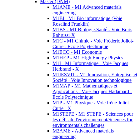
Master (DNM)
M1AME - M1 Advanced materials
engineering
M1BI - M1 Bio-informatique (Voie
Rosalind Franklin)
M1BS - M1 Biologie-Santé - Voie Boris
Ephrussi-X
M1C - M1 Chimie - Voie Fréderic Joliot-
Curie - Ecole Polytechnique
M1ECO - M1 Economie
M1HEP - M1 High Energy Physics
M1I - M1 Informatique - Voie Jacques
Herbrand - X
M1IESVIT - M1 Innovation, Entreprise, et
Société - Voie Innovation technologique
M1MAP - M1 Mathématiques et
Applications - Voie Jacques Hadamard -
École Polytechnique
M1P - M1 Physique - Voie Irène Joliot
Curie - X
M1STEPE - M1 STEPE - Sciences pour
les défis de l'environnement/Sciences for
environmentals challenges
M2AME - Advanced materials
engineering