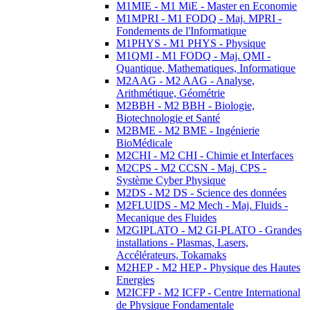
M1MIE - M1 MiE - Master en Economie
M1MPRI - M1 FODQ - Maj. MPRI -
Fondements de l'Informatique
M1PHYS - M1 PHYS - Physique
M1QMI - M1 FODQ - Maj. QMI -
Quantique, Mathematiques, Informatique
M2AAG - M2 AAG - Analyse,
Arithmétique, Géométrie
M2BBH - M2 BBH - Biologie,
Biotechnologie et Santé
M2BME - M2 BME - Ingénierie
BioMédicale
M2CHI - M2 CHI - Chimie et Interfaces
M2CPS - M2 CCSN - Maj. CPS -
Système Cyber Physique
M2DS - M2 DS - Science des données
M2FLUIDS - M2 Mech - Maj. Fluids -
Mecanique des Fluides
M2GIPLATO - M2 GI-PLATO - Grandes
installations - Plasmas, Lasers,
Accélérateurs, Tokamaks
M2HEP - M2 HEP - Physique des Hautes
Energies
M2ICFP - M2 ICFP - Centre International
de Physique Fondamentale