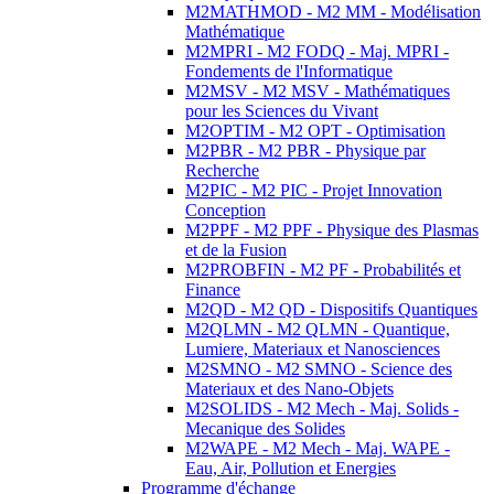
M2MATHMOD - M2 MM - Modélisation
Mathématique
M2MPRI - M2 FODQ - Maj. MPRI -
Fondements de l'Informatique
M2MSV - M2 MSV - Mathématiques
pour les Sciences du Vivant
M2OPTIM - M2 OPT - Optimisation
M2PBR - M2 PBR - Physique par
Recherche
M2PIC - M2 PIC - Projet Innovation
Conception
M2PPF - M2 PPF - Physique des Plasmas
et de la Fusion
M2PROBFIN - M2 PF - Probabilités et
Finance
M2QD - M2 QD - Dispositifs Quantiques
M2QLMN - M2 QLMN - Quantique,
Lumiere, Materiaux et Nanosciences
M2SMNO - M2 SMNO - Science des
Materiaux et des Nano-Objets
M2SOLIDS - M2 Mech - Maj. Solids -
Mecanique des Solides
M2WAPE - M2 Mech - Maj. WAPE -
Eau, Air, Pollution et Energies
Programme d'échange