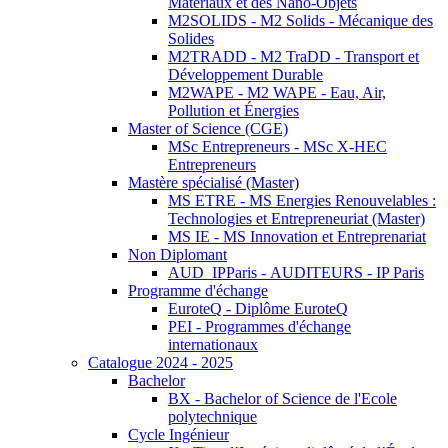
Matériaux et des Nano-Objets
M2SOLIDS - M2 Solids - Mécanique des
Solides
M2TRADD - M2 TraDD - Transport et
Développement Durable
M2WAPE - M2 WAPE - Eau, Air,
Pollution et Énergies
Master of Science (CGE)
MSc Entrepreneurs - MSc X-HEC
Entrepreneurs
Mastère spécialisé (Master)
MS ETRE - MS Energies Renouvelables :
Technologies et Entrepreneuriat (Master)
MS IE - MS Innovation et Entreprenariat
Non Diplomant
AUD_IPParis - AUDITEURS - IP Paris
Programme d'échange
EuroteQ - Diplôme EuroteQ
PEI - Programmes d'échange
internationaux
Catalogue 2024 - 2025
Bachelor
BX - Bachelor of Science de l'Ecole
polytechnique
Cycle Ingénieur