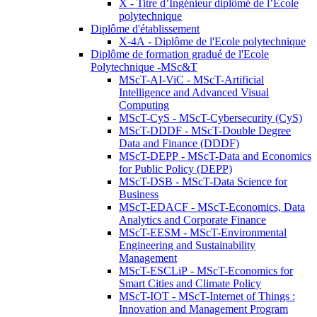
X - Titre d’Ingénieur diplômé de l’École
polytechnique
Diplôme d'établissement
X-4A - Diplôme de l'Ecole polytechnique
Diplôme de formation gradué de l'Ecole
Polytechnique -MSc&T
MScT-AI-ViC - MScT-Artificial
Intelligence and Advanced Visual
Computing
MScT-CyS - MScT-Cybersecurity (CyS)
MScT-DDDF - MScT-Double Degree
Data and Finance (DDDF)
MScT-DEPP - MScT-Data and Economics
for Public Policy (DEPP)
MScT-DSB - MScT-Data Science for
Business
MScT-EDACF - MScT-Economics, Data
Analytics and Corporate Finance
MScT-EESM - MScT-Environmental
Engineering and Sustainability
Management
MScT-ESCLiP - MScT-Economics for
Smart Cities and Climate Policy
MScT-IOT - MScT-Internet of Things :
Innovation and Management Program