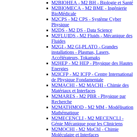
M2BIOHEA - M2 BH - Biologie et Santé
M2BIOMECA - M2 BME - Ingénierie
BioMédicale
M2CPS - M2 CPS - Système Cyber
Physique
M2DS - M2 DS - Data Science
M2FLUIDS - M2 Fluids - Mécanique des
Fluides
M2GI - M2 GI-PLATO - Grandes
installations - Plasmas, Lasers,
Accélérateurs, Tokamaks
M2HEP - M2 HEP - Physique des Hautes
Energies
M2ICFP - M2 ICFP - Centre International
de Physique Fondamentale
M2MACHI - M2 MACHI - Chimie des
Matériaux et Interfaces
M2MARES - M2 PBR - Physique par
Recherche
M2MATHMOD - M2 MM - Modélisation
Mathématique
M2MECENCLI - M2 MECENCLI -
Génie Mécanique pour les Cliniciens
M2MOCHI - M2 MoChI - Chimie
Moléculaire et Interfaces