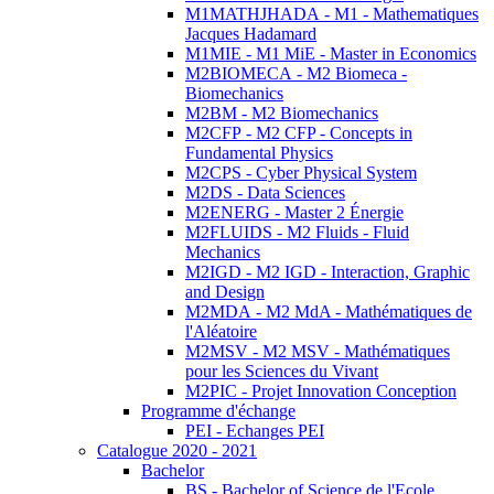
M1MATHJHADA - M1 - Mathematiques
Jacques Hadamard
M1MIE - M1 MiE - Master in Economics
M2BIOMECA - M2 Biomeca -
Biomechanics
M2BM - M2 Biomechanics
M2CFP - M2 CFP - Concepts in
Fundamental Physics
M2CPS - Cyber Physical System
M2DS - Data Sciences
M2ENERG - Master 2 Énergie
M2FLUIDS - M2 Fluids - Fluid
Mechanics
M2IGD - M2 IGD - Interaction, Graphic
and Design
M2MDA - M2 MdA - Mathématiques de
l'Aléatoire
M2MSV - M2 MSV - Mathématiques
pour les Sciences du Vivant
M2PIC - Projet Innovation Conception
Programme d'échange
PEI - Echanges PEI
Catalogue 2020 - 2021
Bachelor
BS - Bachelor of Science de l'Ecole