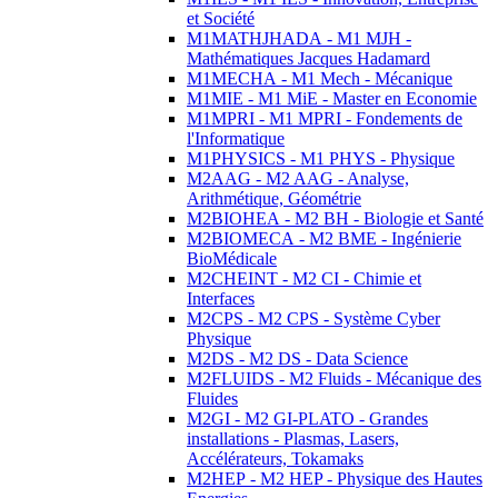
et Société
M1MATHJHADA - M1 MJH -
Mathématiques Jacques Hadamard
M1MECHA - M1 Mech - Mécanique
M1MIE - M1 MiE - Master en Economie
M1MPRI - M1 MPRI - Fondements de
l'Informatique
M1PHYSICS - M1 PHYS - Physique
M2AAG - M2 AAG - Analyse,
Arithmétique, Géométrie
M2BIOHEA - M2 BH - Biologie et Santé
M2BIOMECA - M2 BME - Ingénierie
BioMédicale
M2CHEINT - M2 CI - Chimie et
Interfaces
M2CPS - M2 CPS - Système Cyber
Physique
M2DS - M2 DS - Data Science
M2FLUIDS - M2 Fluids - Mécanique des
Fluides
M2GI - M2 GI-PLATO - Grandes
installations - Plasmas, Lasers,
Accélérateurs, Tokamaks
M2HEP - M2 HEP - Physique des Hautes