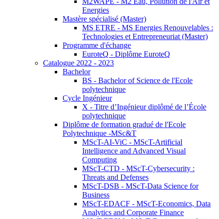
M2WAPE - M2 Eau, Pollution de l'Air et
Energies
Mastère spécialisé (Master)
MS ETRE - MS Energies Renouvelables :
Technologies et Entrepreneuriat (Master)
Programme d'échange
EuroteQ - Diplôme EuroteQ
Catalogue 2022 - 2023
Bachelor
BS - Bachelor of Science de l'Ecole
polytechnique
Cycle Ingénieur
X - Titre d’Ingénieur diplômé de l’École
polytechnique
Diplôme de formation gradué de l'Ecole
Polytechnique -MSc&T
MScT-AI-ViC - MScT-Artificial
Intelligence and Advanced Visual
Computing
MScT-CTD - MScT-Cybersecurity :
Threats and Defenses
MScT-DSB - MScT-Data Science for
Business
MScT-EDACF - MScT-Economics, Data
Analytics and Corporate Finance