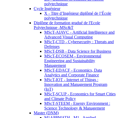
polytechnique
Cycle Ingénieur
X - Titre d’Ingénieur diplômé de l’École
polytechnique
Diplôme de formation gradué de l'Ecole
Polytechnique -MSc&T
MScT-AIAVC - Artificial Intelligence and
Advanced Visual Computing
MScT-CTD - Cybersecurity : Threats and
Defenses
MScT-DSB - Data Science for Business
MScT-ECOSEM - Environmental
Engineering and Sustainability
Management
MScT-EDACF - Economics, Data
Analytics and Corporate Finance
MScT-IOT - Internet of Things :
Innovation and Management Program
(IoT)
MScT-SCUP - Economics for Smart Cities
and Climate Policy
MScT-STEEM - Energy Environment :
Science Technology & Management
Master (DNM)
M1APPMATH - M1 - Applied