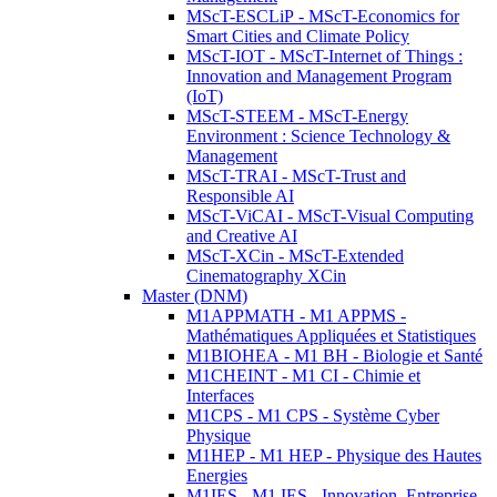
MScT-ESCLiP - MScT-Economics for
Smart Cities and Climate Policy
MScT-IOT - MScT-Internet of Things :
Innovation and Management Program
(IoT)
MScT-STEEM - MScT-Energy
Environment : Science Technology &
Management
MScT-TRAI - MScT-Trust and
Responsible AI
MScT-ViCAI - MScT-Visual Computing
and Creative AI
MScT-XCin - MScT-Extended
Cinematography XCin
Master (DNM)
M1APPMATH - M1 APPMS -
Mathématiques Appliquées et Statistiques
M1BIOHEA - M1 BH - Biologie et Santé
M1CHEINT - M1 CI - Chimie et
Interfaces
M1CPS - M1 CPS - Système Cyber
Physique
M1HEP - M1 HEP - Physique des Hautes
Energies
M1IES - M1 IES - Innovation, Entreprise