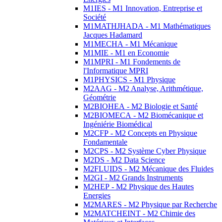
M1IES - M1 Innovation, Entreprise et
Société
M1MATHJHADA - M1 Mathématiques
Jacques Hadamard
M1MECHA - M1 Mécanique
M1MIE - M1 en Economie
M1MPRI - M1 Fondements de
l'Informatique MPRI
M1PHYSICS - M1 Physique
M2AAG - M2 Analyse, Arithmétique,
Géométrie
M2BIOHEA - M2 Biologie et Santé
M2BIOMECA - M2 Biomécanique et
Ingéniérie Biomédical
M2CFP - M2 Concepts en Physique
Fondamentale
M2CPS - M2 Système Cyber Physique
M2DS - M2 Data Science
M2FLUIDS - M2 Mécanique des Fluides
M2GI - M2 Grands Instruments
M2HEP - M2 Physique des Hautes
Energies
M2MARES - M2 Physique par Recherche
M2MATCHEINT - M2 Chimie des