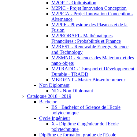
M2OPT - Optimisation
M2PIC - Projet Innovation Conception
M2PICA - Projet Innovation Conception -
Alternance
M2PPF - Physique des Plasmas et de la
Fusion
M2PROBAFI - Mathématiques
Financières : Probabilités et Finance
M2REST - Renewable Energy, Science
and Technology
M2SMNO - Sciences des Matériaux et des
nano-objets
M2TRADD - Transport et Développement
Durable - TRADD
MBIOENT - Master Bio-entrepreneur
Non Diplomant
ND - Non Diplomant
Catalogue 2018 - 2019
Bachelor
BS - Bachelor of Science de l'Ecole
polytechnique
Cycle Ingénieur
X - Diplôme d'ingénieur de l'Ecole
polytechnique
Diplôme de formation gradué de l'Ecole