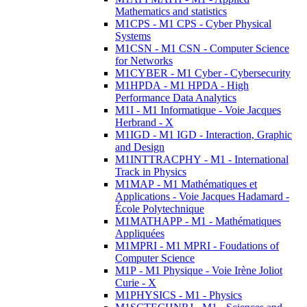
Mathematics and statistics
M1CPS - M1 CPS - Cyber Physical
Systems
M1CSN - M1 CSN - Computer Science
for Networks
M1CYBER - M1 Cyber - Cybersecurity
M1HPDA - M1 HPDA - High
Performance Data Analytics
M1I - M1 Informatique - Voie Jacques
Herbrand - X
M1IGD - M1 IGD - Interaction, Graphic
and Design
M1INTTRACPHY - M1 - International
Track in Physics
M1MAP - M1 Mathématiques et
Applications - Voie Jacques Hadamard -
École Polytechnique
M1MATHAPP - M1 - Mathématiques
Appliquées
M1MPRI - M1 MPRI - Foudations of
Computer Science
M1P - M1 Physique - Voie Irène Joliot
Curie - X
M1PHYSICS - M1 - Physics