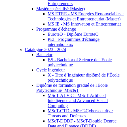
Entrepreneurs
Mastère spécialisé (Master)
MS ETRE - MS Energies Renouvelables :
Technologies et Entrepreneuriat (Master)
MS IE - MS Innovation et Entreprenariat
Programme d'échange
EuroteQ - Diplôme EuroteQ
PEI - Programmes d'échange
internationaux
Catalogue 2023 - 2024
Bachelor
BS - Bachelor of Science de l'Ecole
polytechnique
Cycle Ingénieur
X - Titre d’Ingénieur diplômé de l’École
polytechnique
Diplôme de formation gradué de l'Ecole
Polytechnique -MSc&T
MScT-AI-ViC - MScT-Artificial
Intelligence and Advanced Visual
Computing
MScT-CTD - MScT-Cybersecurity :
Threats and Defenses
MScT-DDDF - MScT-Double Degree
Data and Finance (DDDF)