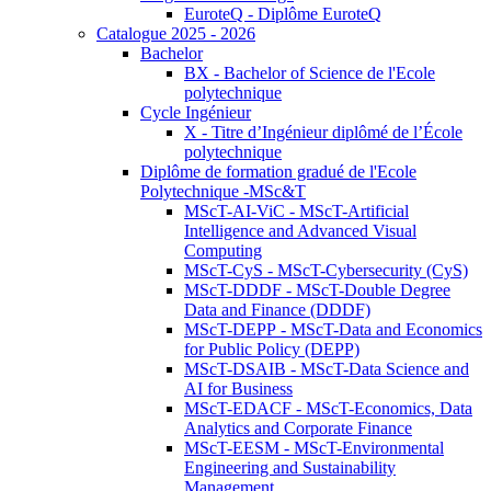
EuroteQ - Diplôme EuroteQ
Catalogue 2025 - 2026
Bachelor
BX - Bachelor of Science de l'Ecole
polytechnique
Cycle Ingénieur
X - Titre d’Ingénieur diplômé de l’École
polytechnique
Diplôme de formation gradué de l'Ecole
Polytechnique -MSc&T
MScT-AI-ViC - MScT-Artificial
Intelligence and Advanced Visual
Computing
MScT-CyS - MScT-Cybersecurity (CyS)
MScT-DDDF - MScT-Double Degree
Data and Finance (DDDF)
MScT-DEPP - MScT-Data and Economics
for Public Policy (DEPP)
MScT-DSAIB - MScT-Data Science and
AI for Business
MScT-EDACF - MScT-Economics, Data
Analytics and Corporate Finance
MScT-EESM - MScT-Environmental
Engineering and Sustainability
Management