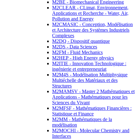
M2BE - Biomechanical Engineering
M2CLEAR - CLimat, Environnement,
Applications et Recherche - Water, Air,
Pollution and Energy
M2CMASIC - Conception, Modélisation
et Architecture des Systèmes Industriels
Complexes
M2DQ - Dispositif quantique
M2DS - Data Sciences
M2FM - Fluid Mechanics
M2HEP - High Energy physics
M2ITIE - Innovation Technologique :
ingénierie et entrepreneuriat
M2M4S - Modélisation Multiphysique
Multiéchelle des Matériaux et des
Structures
M2MAMSV - Master 2 Mathématiques et
Applications - Mathématiques pour les
Sciences du Vivant
M2MFSF - Mathématiques Financières :
Statistique et Finance
M2MM - Mathématiques de la
modélisation
M2MOCHI - Molecular Chemistry and
Interfaces