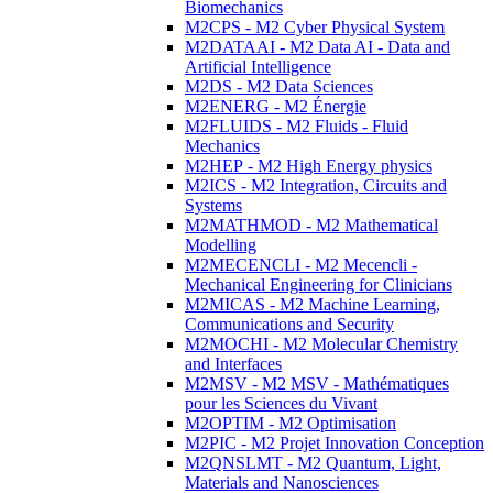
Biomechanics
M2CPS - M2 Cyber Physical System
M2DATAAI - M2 Data AI - Data and
Artificial Intelligence
M2DS - M2 Data Sciences
M2ENERG - M2 Énergie
M2FLUIDS - M2 Fluids - Fluid
Mechanics
M2HEP - M2 High Energy physics
M2ICS - M2 Integration, Circuits and
Systems
M2MATHMOD - M2 Mathematical
Modelling
M2MECENCLI - M2 Mecencli -
Mechanical Engineering for Clinicians
M2MICAS - M2 Machine Learning,
Communications and Security
M2MOCHI - M2 Molecular Chemistry
and Interfaces
M2MSV - M2 MSV - Mathématiques
pour les Sciences du Vivant
M2OPTIM - M2 Optimisation
M2PIC - M2 Projet Innovation Conception
M2QNSLMT - M2 Quantum, Light,
Materials and Nanosciences