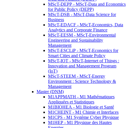
MScT-DEPP - MScT-Data and Economics
for Public Policy (DEPP)
MScT-DSB - MScT-Data Science for
Business
MScT-EDACF - MScT-Economics, Data
Analytics and Corporate Finance
MScT-EESM - MScT-Environmental
Engineering and Sustainability
Management
MScT-ESCLiP - MScT-Economics for
Smart Cities and Climate Policy
MScT-IOT - MScT-Internet of Things :
Innovation and Management Program
(IoT)
MScT-STEEM - MScT-Energy
Environment : Science Technology &
Management
Master (DNM)
M1APPMATH - M1 Mathématiques
Appliquées et Statistiques
M1BIOHEA - M1 Biologie et Santé
M1CHEINT - M1 Chimie et Interfaces
M1CPS - M1 Système Cyber Physique
M1HEP - M1 Physique des Hautes
Energies