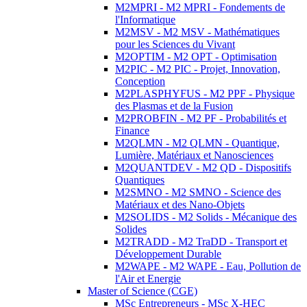
M2MPRI - M2 MPRI - Fondements de
l'Informatique
M2MSV - M2 MSV - Mathématiques
pour les Sciences du Vivant
M2OPTIM - M2 OPT - Optimisation
M2PIC - M2 PIC - Projet, Innovation,
Conception
M2PLASPHYFUS - M2 PPF - Physique
des Plasmas et de la Fusion
M2PROBFIN - M2 PF - Probabilités et
Finance
M2QLMN - M2 QLMN - Quantique,
Lumière, Matériaux et Nanosciences
M2QUANTDEV - M2 QD - Dispositifs
Quantiques
M2SMNO - M2 SMNO - Science des
Matériaux et des Nano-Objets
M2SOLIDS - M2 Solids - Mécanique des
Solides
M2TRADD - M2 TraDD - Transport et
Développement Durable
M2WAPE - M2 WAPE - Eau, Pollution de
l'Air et Energie
Master of Science (CGE)
MSc Entrepreneurs - MSc X-HEC