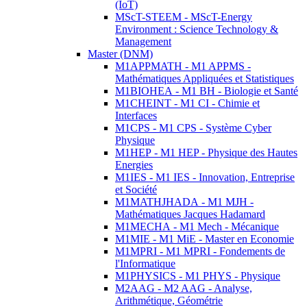
(IoT)
MScT-STEEM - MScT-Energy
Environment : Science Technology &
Management
Master (DNM)
M1APPMATH - M1 APPMS -
Mathématiques Appliquées et Statistiques
M1BIOHEA - M1 BH - Biologie et Santé
M1CHEINT - M1 CI - Chimie et
Interfaces
M1CPS - M1 CPS - Système Cyber
Physique
M1HEP - M1 HEP - Physique des Hautes
Energies
M1IES - M1 IES - Innovation, Entreprise
et Société
M1MATHJHADA - M1 MJH -
Mathématiques Jacques Hadamard
M1MECHA - M1 Mech - Mécanique
M1MIE - M1 MiE - Master en Economie
M1MPRI - M1 MPRI - Fondements de
l'Informatique
M1PHYSICS - M1 PHYS - Physique
M2AAG - M2 AAG - Analyse,
Arithmétique, Géométrie