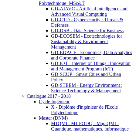
Polytechnique -MSc&T
GD-AIAVC - Artificial Intelligence and
Advanced Visual Computing
GD-CTD - Cybersecurity : Threats &
Defenses
GD-DSB - Data Science for Business
GD-ECOSEM - Ecotechnologies for
Sustainability & Environment
Management
GD-EDACF - Economics, Data Analytics
and Corporate Finance
GD-IOT - Internet of Things : Innovation
and Management Program (IoT)
GD-SCUP - Smart Cities and Urban
Policy
GD-STEEM - Energy Environment :
Science Technology & Management
Catalogue 2017 - 2018
Cycle Ingénieur
X - Diplôme d'ingénieur de l'Ecole
Polytechnique
Master (DNM)
M1QMI - M1 FODQ - Maj. QMI -
Quantique, mathematiques, informatique