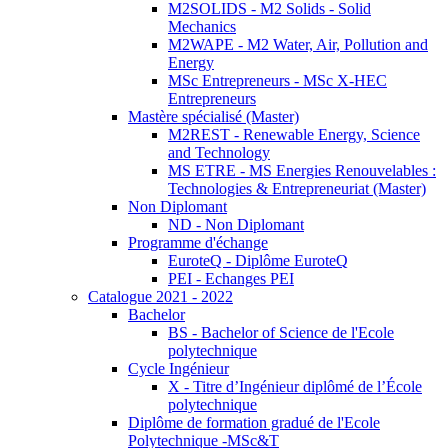
M2SOLIDS - M2 Solids - Solid
Mechanics
M2WAPE - M2 Water, Air, Pollution and
Energy
MSc Entrepreneurs - MSc X-HEC
Entrepreneurs
Mastère spécialisé (Master)
M2REST - Renewable Energy, Science
and Technology
MS ETRE - MS Energies Renouvelables :
Technologies & Entrepreneuriat (Master)
Non Diplomant
ND - Non Diplomant
Programme d'échange
EuroteQ - Diplôme EuroteQ
PEI - Echanges PEI
Catalogue 2021 - 2022
Bachelor
BS - Bachelor of Science de l'Ecole
polytechnique
Cycle Ingénieur
X - Titre d’Ingénieur diplômé de l’École
polytechnique
Diplôme de formation gradué de l'Ecole
Polytechnique -MSc&T